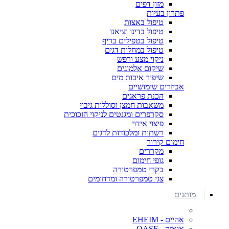
מזון דפים
פתרון בעיות
טיפול באצות
טיפול בדינו וציאנו
טיפול בטפילים בריף
טיפול במחלות דגים
ניקוי מצע ורפש
שיקום אלמוגים
שיפור איכות מים
אביזרים שימושיים
הכנת פראגים
משאבות חמצן וסוללות גיבוי
סקרפרים ומגנטים לניקוי הזכוכית
פיצוי אידוי
רשתות ומלכודות לדגים
חימום קירור
מקררים
גופי חימום
בקרי טמפרטורה
צגי טמפרטורה ומדחומים
מותגים
אהיים - EHEIM
אואזה - OASE