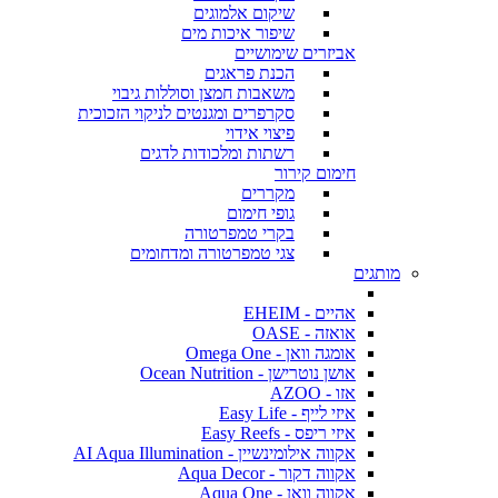
שיקום אלמוגים
שיפור איכות מים
אביזרים שימושיים
הכנת פראגים
משאבות חמצן וסוללות גיבוי
סקרפרים ומגנטים לניקוי הזכוכית
פיצוי אידוי
רשתות ומלכודות לדגים
חימום קירור
מקררים
גופי חימום
בקרי טמפרטורה
צגי טמפרטורה ומדחומים
מותגים
אהיים - EHEIM
אואזה - OASE
אומגה וואן - Omega One
אושן נוטרישן - Ocean Nutrition
אזו - AZOO
איזי לייף - Easy Life
איזי ריפס - Easy Reefs
אקווה אילומינשיין - AI Aqua Illumination
אקווה דקור - Aqua Decor
אקווה וואן - Aqua One