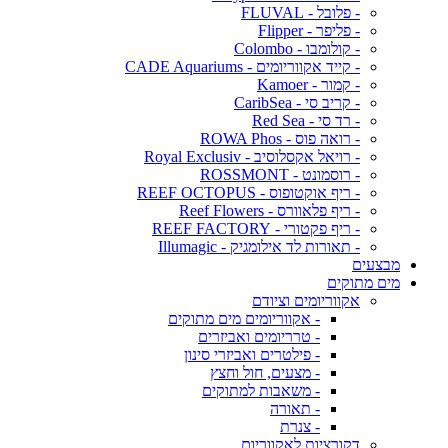
- פלובל - FLUVAL
- פליפר - Flipper
- קולומבו - Colombo
- קייד אקווריומים - CADE Aquariums
- קמור - Kamoer
- קריב סי - CaribSea
- רד סי - Red Sea
- רואה פוס - ROWA Phos
- רויאל אקסלוסיב - Royal Exclusiv
- רוסמונט - ROSSMONT
- ריף אוקטופוס - REEF OCTOPUS
- ריף פלאוורס - Reef Flowers
- ריף פקטורי - REEF FACTORY
- תאורות לד אילומגיק - Illumagic
מבצעים
מים מתוקים
אקווריומים וציודם
- אקווריומים מים מתוקים
- טרריומים ואביזרים
- פילטרים ואביזרי סינון
- מצעים, חול וחצץ
- משאבות למתוקים
- תאורה
- צנרת
דקורציות לאקווריום