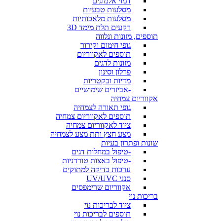
דמוי אלמוגים
מסלעות טבעיות
מסלעות מלאכותיות
רקעים תלת מימד 3D
תוספים, מזונות ונלווה
גופי חימום וקירור
תוספים לאקווריום
מזונות לדגים
פרלון וסינון
מדיות ובקטריות
-אביזרים שימושיים
אקווריום צמחיה
גופי תאורה לצמחיה
תוספים לאקווריום צמחיה
ציוד לאקווריום צמחיה
מצע חצץ ותת מצע לצמחיה
שונות ופתרון בעיות
-טיפול במחלות דגים
-טיפול באצות טורדניות
ערכות בדיקה למתוקים
סנני UV/UVC
אקווריום שרימפסים
בריכות נוי
ציוד לבריכות נוי
תוספים לבריכות נוי