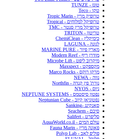
טונז - TUNZE
טקו - Teco
טרופיק מרין - Tropic Marin
טרופיקל למלוחים - Tropical
טרופיקל מרין סנטר - TMC
טריטון - TRITON
כימיקלין - ChemiClean
לגונה - LAGUNA
מארין פיור - MARINE PURE
מודרן ריף - Modern Reef
מיקרוב ליפט - Microbe Lift
מקספקט - Maxspect
מרקו רוקס - Marco Rocks
נווה - NEWA
נורת' פין קנדה - Northfin
ניוס - NYOS
נפטון סיסטמס - NEPTUNE SYSTEMS
נפטוניאן קיוב - Neptunian Cube
סאנקינג -Sanking
סיכם - Seachem
סליפרט - Salifert
עולם המים - AquaWorld.co.il
פאונה מרין - Fauna Marin
פוליפ לאב - Polyp Lab
פלובל - FLUVAL