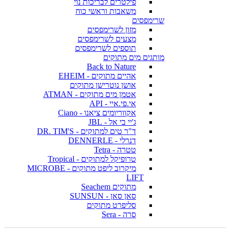
פילטרים לבריכות נוי
משאבות וראשי כוח
שרימפסים
מזון לשרימפסים
מצעים לשרימפסים
תוספים לשרימפסים
מותגים מים מתוקים
Back to Nature
אהיים מתוקים - EHEIM
אושן נוטרישן מתוקים
אטמן מים מתוקים - ATMAN
אי.פי.איי - API
אקווריומים ציאנו - Ciano
ג'יי בי אל - JBL
ד"ר טים למתוקים - DR. TIM'S
דנרלי - DENNERLE
טטרה - Tetra
טרופיקל למתוקים - Tropical
מיקרוב ליפט מתוקים - MICROBE
LIFT
מתוקים Seachem
סאן סאן - SUNSUN
סליפרט מתוקים
סרה - Sera