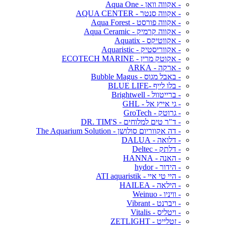
- אקווה וואן - Aqua One
- אקווה סנטר - AQUA CENTER
- אקווה פורסט - Aqua Forest
- אקווה קרמיק - Aqua Ceramic
- אקווטיקס - Aquatix
- אקווריסטיק - Aquaristic
- אקוטק מרין - ECOTECH MARINE
- ארקה - ARKA
- באבל מגוס - Bubble Magus
- בלו לייף -BLUE LIFE
- ברייטוול - Brightwell
- גי אייץ אל - GHL
- גרוטק - GroTech
- ד"ר טים למלוחים - DR. TIM'S
- דה אקווריום סולושן - The Aquarium Solution
- דלואה - DALUA
- דלתק - Deltec
- האנה - HANNA
- הידור - hydor
- היי טי איי - ATI aquaristik
- הילאה - HAILEA
- וויניו - Weinuo
- ויברנט - Vibrant
- ויטליס - Vitalis
- זטלייט - ZETLIGHT