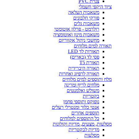
צנרת PVC
ציוד היקפי חשמלי
משאבות העלאה
פורקי חלבונים
משאבות גלים
רולרמט - פרלון אוטומטי
משאבות מינון ואוטומציה
מחשבי ניהול אקווריום
תאורה למים מלוחים
תאורות לד LED
פסי לד (בארים)
תאורת T5
תאורה היברידית
תאורה לרפיוג ואחרות
מלח ותוספים למים מלוחים
מלחים לריף ומרינה
משולש ואלמנטים
בקטריות
נופוקס ותוספי פחמן
אנטי כלור ומנטרלי רעלים
תוספים אחרים
כל התוספים למלוחים
מסלעות, מצעים, מדיות וקולונות
מדיות לבקטריות
מסלעות