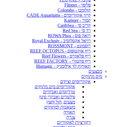
פליפר - Flipper
קולומבו - Colombo
קייד אקווריומים - CADE Aquariums
קמור - Kamoer
קריב סי - CaribSea
רד סי - Red Sea
רואה פוס - ROWA Phos
רויאל אקסלוסיב - Royal Exclusiv
רוסמונט - ROSSMONT
ריף אוקטופוס - REEF OCTOPUS
ריף פלאוורס - Reef Flowers
ריף פקטורי - REEF FACTORY
תאורות לד אילומגיק - Illumagic
מבצעים
מים מתוקים
אקווריומים וציודם
אקווריומים מים מתוקים
טרריומים ואביזרים
פילטרים ואביזרי סינון
מצעים, חול וחצץ
משאבות למתוקים
תאורה
צנרת
דקורציות לאקווריום