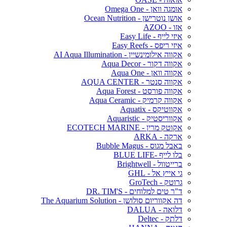
אומגה וואן - Omega One
אושן נוטרישן - Ocean Nutrition
אזו - AZOO
איזי לייף - Easy Life
איזי ריפס - Easy Reefs
אקווה אילומינשיין - AI Aqua Illumination
אקווה דקור - Aqua Decor
אקווה וואן - Aqua One
אקווה סנטר - AQUA CENTER
אקווה פורסט - Aqua Forest
אקווה קרמיק - Aqua Ceramic
אקווטיקס - Aquatix
אקווריסטיק - Aquaristic
אקוטק מרין - ECOTECH MARINE
ארקה - ARKA
באבל מגוס - Bubble Magus
בלו לייף -BLUE LIFE
ברייטוול - Brightwell
גי אייץ אל - GHL
גרוטק - GroTech
ד"ר טים למלוחים - DR. TIM'S
דה אקווריום סולושן - The Aquarium Solution
דלואה - DALUA
דלתק - Deltec