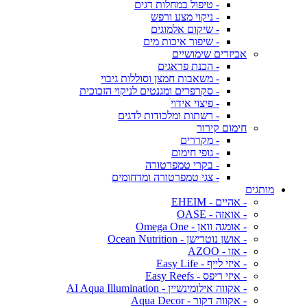
- טיפול במחלות דגים
- ניקוי מצע ורפש
- שיקום אלמוגים
- שיפור איכות מים
אביזרים שימושיים
- הכנת פראגים
- משאבות חמצן וסוללות גיבוי
- סקרפרים ומגנטים לניקוי הזכוכית
- פיצוי אידוי
- רשתות ומלכודות לדגים
חימום קירור
- מקררים
- גופי חימום
- בקרי טמפרטורה
- צגי טמפרטורה ומדחומים
מותגים
- אהיים - EHEIM
- אואזה - OASE
- אומגה וואן - Omega One
- אושן נוטרישן - Ocean Nutrition
- אזו - AZOO
- איזי לייף - Easy Life
- איזי ריפס - Easy Reefs
- אקווה אילומינשיין - AI Aqua Illumination
- אקווה דקור - Aqua Decor