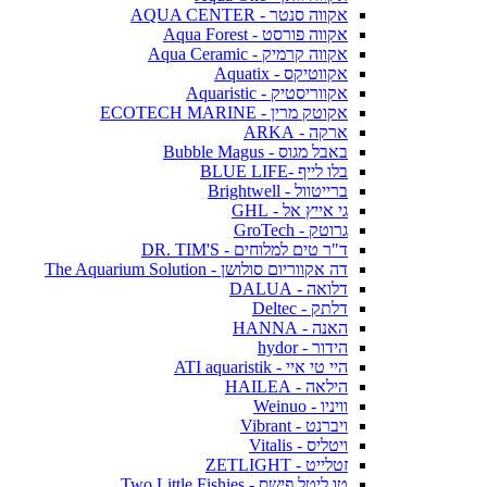
אקווה סנטר - AQUA CENTER
אקווה פורסט - Aqua Forest
אקווה קרמיק - Aqua Ceramic
אקווטיקס - Aquatix
אקווריסטיק - Aquaristic
אקוטק מרין - ECOTECH MARINE
ארקה - ARKA
באבל מגוס - Bubble Magus
בלו לייף -BLUE LIFE
ברייטוול - Brightwell
גי אייץ אל - GHL
גרוטק - GroTech
ד"ר טים למלוחים - DR. TIM'S
דה אקווריום סולושן - The Aquarium Solution
דלואה - DALUA
דלתק - Deltec
האנה - HANNA
הידור - hydor
היי טי איי - ATI aquaristik
הילאה - HAILEA
וויניו - Weinuo
ויברנט - Vibrant
ויטליס - Vitalis
זטלייט - ZETLIGHT
טו ליטל פישס - Two Little Fishies