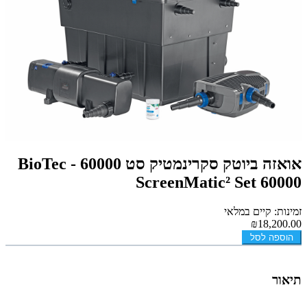
אואזה ביוטק סקרינמטיק סט 60000 - BioTec
ScreenMatic² Set 60000
זמינות: קיים במלאי
₪18,200.00
הוספה לסל
תיאור