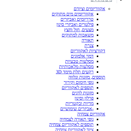
אקווריומים וציודם
אקווריומים מים מתוקים
טרריומים ואביזרים
פילטרים ואביזרי סינון
מצעים, חול וחצץ
משאבות למתוקים
תאורה
צנרת
דקורציות לאקווריום
דמוי אלמוגים
מסלעות טבעיות
מסלעות מלאכותיות
רקעים תלת מימד 3D
תוספים, מזונות ונלווה
גופי חימום וקירור
תוספים לאקווריום
מזונות לדגים
פרלון וסינון
מדיות ובקטריות
-אביזרים שימושיים
אקווריום צמחיה
גופי תאורה לצמחיה
תוספים לאקווריום צמחיה
ציוד לאקווריום צמחיה