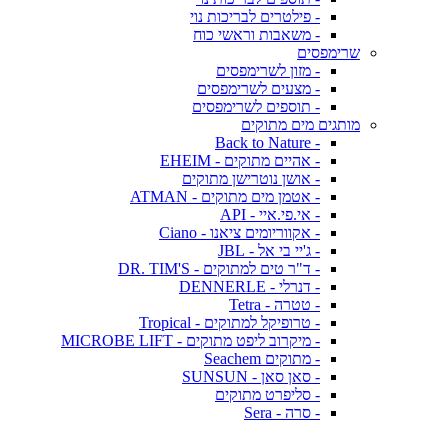
- פילטרים לבריכות נוי
- משאבות וראשי כוח
שרימפסים
- מזון לשרימפסים
- מצעים לשרימפסים
- תוספים לשרימפסים
מותגים מים מתוקים
- Back to Nature
- אהיים מתוקים - EHEIM
- אושן נוטרישן מתוקים
- אטמן מים מתוקים - ATMAN
- אי.פי.איי - API
- אקווריומים ציאנו - Ciano
- ג'יי בי אל - JBL
- ד"ר טים למתוקים - DR. TIM'S
- דנרלי - DENNERLE
- טטרה - Tetra
- טרופיקל למתוקים - Tropical
- מיקרוב ליפט מתוקים - MICROBE LIFT
- מתוקים Seachem
- סאן סאן - SUNSUN
- סליפרט מתוקים
- סרה - Sera