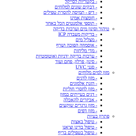
- בקטריות לסייקל
- דבקים שונים למלוחים
- דיפ - תמיסה להסרת טפילים
- חומצות אמינו
- תוספי אלמנטים הכל באחד
טיהור וסינון מים וערכות בדיקה
- בדיקות מעבדה ICP
- מצליל מים
- אוסמוזה הפוכה ושרף
- מדי מליחות
- ערכות בדיקה ידניות ואוטומטיות
- סינון, פרלון, פחם ועוד
- סנני UVC
מזון למים מלוחים
- מזון לדגים
- הזנת אלמוגים
- מזון לחסרי חוליות
- דגים בעייתים במזון
- אביזרים להאכלה
- מזון גרגרים שוקעים
- מזון דפים
פתרון בעיות
- טיפול באצות
- טיפול בדינו וציאנו
- טיפול בטפילים בריף