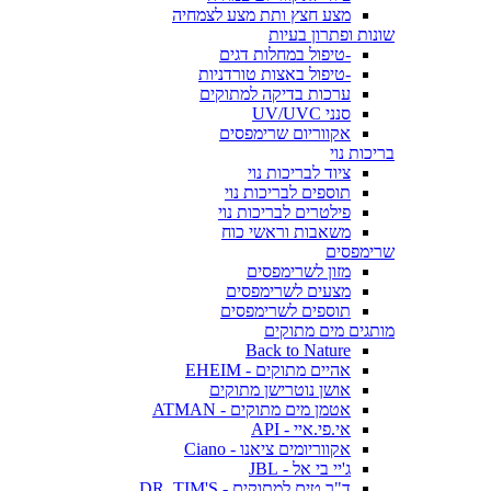
מצע חצץ ותת מצע לצמחיה
שונות ופתרון בעיות
-טיפול במחלות דגים
-טיפול באצות טורדניות
ערכות בדיקה למתוקים
סנני UV/UVC
אקווריום שרימפסים
בריכות נוי
ציוד לבריכות נוי
תוספים לבריכות נוי
פילטרים לבריכות נוי
משאבות וראשי כוח
שרימפסים
מזון לשרימפסים
מצעים לשרימפסים
תוספים לשרימפסים
מותגים מים מתוקים
Back to Nature
אהיים מתוקים - EHEIM
אושן נוטרישן מתוקים
אטמן מים מתוקים - ATMAN
אי.פי.איי - API
אקווריומים ציאנו - Ciano
ג'יי בי אל - JBL
ד"ר טים למתוקים - DR. TIM'S