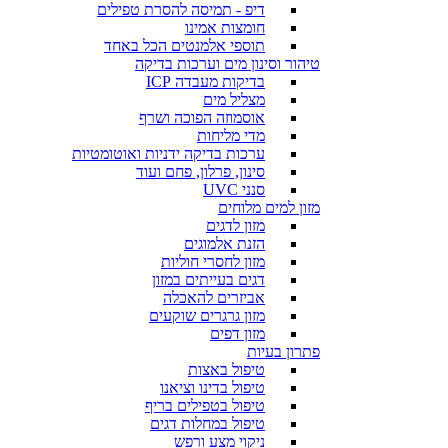
דיפ - תמיסה להסרת טפילים
חומצות אמינו
תוספי אלמנטים הכל באחד
טיהור וסינון מים וערכות בדיקה
בדיקות מעבדה ICP
מצליל מים
אוסמוזה הפוכה ושרף
מדי מליחות
ערכות בדיקה ידניות ואוטומטיות
סינון, פרלון, פחם ועוד
סנני UVC
מזון למים מלוחים
מזון לדגים
הזנת אלמוגים
מזון לחסרי חוליות
דגים בעייתים במזון
אביזרים להאכלה
מזון גרגרים שוקעים
מזון דפים
פתרון בעיות
טיפול באצות
טיפול בדינו וציאנו
טיפול בטפילים בריף
טיפול במחלות דגים
ניקוי מצע ורפש