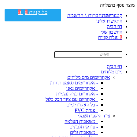
מוצר נוסף בהצלחה
סל קניות
0
0
התחברות \ הרשמה
קטגוריות
התקשרו אלינו
דף הבית
החשבון שלי
0
עגלת קניות
דף הבית
מים מלוחים
אקווריומים מים מלוחים
- אקווריומים סאמפ תחתון
- אקווריומים נאנו
- אקווריום בניה עצמית
- אקווריום עם ציוד הכל כלול
- כל האקווריומים
- צנרת PVC
ציוד היקפי חשמלי
- משאבות העלאה
- פורקי חלבונים
- משאבות גלים