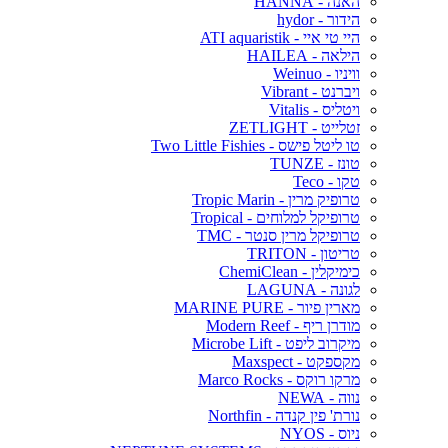
האנה - HANNA
הידור - hydor
היי טי איי - ATI aquaristik
הילאה - HAILEA
וויניו - Weinuo
ויברנט - Vibrant
ויטליס - Vitalis
זטלייט - ZETLIGHT
טו ליטל פישס - Two Little Fishies
טונז - TUNZE
טקו - Teco
טרופיק מרין - Tropic Marin
טרופיקל למלוחים - Tropical
טרופיקל מרין סנטר - TMC
טריטון - TRITON
כימיקלין - ChemiClean
לגונה - LAGUNA
מארין פיור - MARINE PURE
מודרן ריף - Modern Reef
מיקרוב ליפט - Microbe Lift
מקספקט - Maxspect
מרקו רוקס - Marco Rocks
נווה - NEWA
נורת' פין קנדה - Northfin
ניוס - NYOS