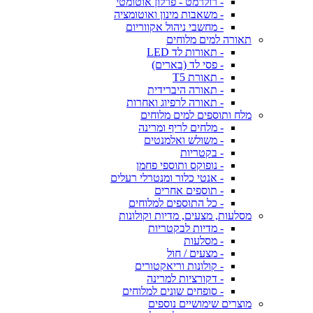
- רולרמט - פרלון אוטומטי
- משאבות מינון ואוטומציה
- מחשבי ניהול אקווריום
תאורה למים מלוחים
- תאורות לד LED
- פסי לד (בארים)
- תאורת T5
- תאורה היברידית
- תאורה לרפיוג ואחרות
מלח ותוספים למים מלוחים
- מלחים לריף ומרינה
- משולש ואלמנטים
- בקטריות
- נופוקס ותוספי פחמן
- אנטי כלור ומנטרלי רעלים
- תוספים אחרים
- כל התוספים למלוחים
מסלעות, מצעים, מדיות וקולונות
- מדיות לבקטריות
- מסלעות
- מצעים / חול
- קולונות וריאקטורים
- דקורציות למרינה
- סופחים שונים למלוחים
מוצרים שימושיים נוספים