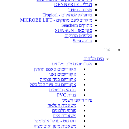
דנרלי - DENNERLE
טטרה - Tetra
טרופיקל למתוקים - Tropical
מיקרוב ליפט מתוקים - MICROBE LIFT
מתוקים Seachem
סאן סאן - SUNSUN
סליפרט מתוקים
סרה - Sera
עוד...
מים מלוחים
אקווריומים מים מלוחים
אקווריומים סאמפ תחתון
אקווריומים נאנו
אקווריום בניה עצמית
אקווריום עם ציוד הכל כלול
כל האקווריומים
צנרת PVC
ציוד היקפי חשמלי
משאבות העלאה
פורקי חלבונים
משאבות גלים
רולרמט - פרלון אוטומטי
משאבות מינון ואוטומציה