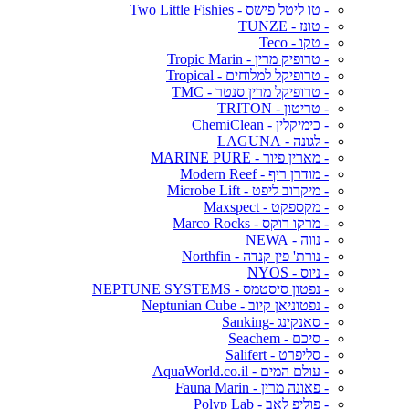
- טו ליטל פישס - Two Little Fishies
- טונז - TUNZE
- טקו - Teco
- טרופיק מרין - Tropic Marin
- טרופיקל למלוחים - Tropical
- טרופיקל מרין סנטר - TMC
- טריטון - TRITON
- כימיקלין - ChemiClean
- לגונה - LAGUNA
- מארין פיור - MARINE PURE
- מודרן ריף - Modern Reef
- מיקרוב ליפט - Microbe Lift
- מקספקט - Maxspect
- מרקו רוקס - Marco Rocks
- נווה - NEWA
- נורת' פין קנדה - Northfin
- ניוס - NYOS
- נפטון סיסטמס - NEPTUNE SYSTEMS
- נפטוניאן קיוב - Neptunian Cube
- סאנקינג -Sanking
- סיכם - Seachem
- סליפרט - Salifert
- עולם המים - AquaWorld.co.il
- פאונה מרין - Fauna Marin
- פוליפ לאב - Polyp Lab