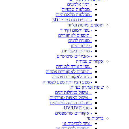
- דמוי אלמוגים
- מסלעות טבעיות
- מסלעות מלאכותיות
- רקעים תלת מימד 3D
תוספים, מזונות ונלווה
- גופי חימום וקירור
- תוספים לאקווריום
- מזונות לדגים
- פרלון וסינון
- מדיות ובקטריות
- -אביזרים שימושיים
אקווריום צמחיה
- גופי תאורה לצמחיה
- תוספים לאקווריום צמחיה
- ציוד לאקווריום צמחיה
- מצע חצץ ותת מצע לצמחיה
שונות ופתרון בעיות
- -טיפול במחלות דגים
- -טיפול באצות טורדניות
- ערכות בדיקה למתוקים
- סנני UV/UVC
- אקווריום שרימפסים
בריכות נוי
- ציוד לבריכות נוי
- תוספים לבריכות נוי