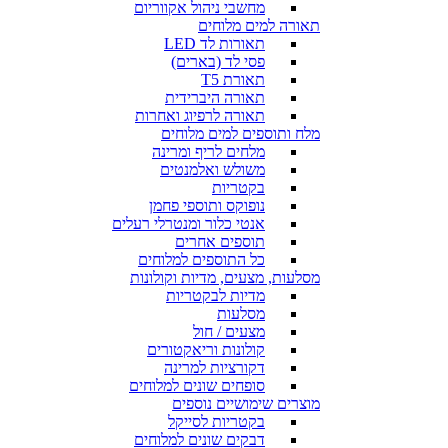
מחשבי ניהול אקווריום
תאורה למים מלוחים
תאורות לד LED
פסי לד (בארים)
תאורת T5
תאורה היברידית
תאורה לרפיוג ואחרות
מלח ותוספים למים מלוחים
מלחים לריף ומרינה
משולש ואלמנטים
בקטריות
נופוקס ותוספי פחמן
אנטי כלור ומנטרלי רעלים
תוספים אחרים
כל התוספים למלוחים
מסלעות, מצעים, מדיות וקולונות
מדיות לבקטריות
מסלעות
מצעים / חול
קולונות וריאקטורים
דקורציות למרינה
סופחים שונים למלוחים
מוצרים שימושיים נוספים
בקטריות לסייקל
דבקים שונים למלוחים