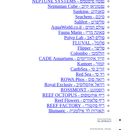
נפטון סיסטמס - NEPTUNE SYSTEMS
נפטוניאן קיוב - Neptunian Cube
סאנקינג -Sanking
סיכם - Seachem
סליפרט - Salifert
עולם המים - AquaWorld.co.il
פאונה מרין - Fauna Marin
פוליפ לאב - Polyp Lab
פלובל - FLUVAL
פליפר - Flipper
קולומבו - Colombo
קייד אקווריומים - CADE Aquariums
קמור - Kamoer
קריב סי - CaribSea
רד סי - Red Sea
רואה פוס - ROWA Phos
רויאל אקסלוסיב - Royal Exclusiv
רוסמונט - ROSSMONT
ריף אוקטופוס - REEF OCTOPUS
ריף פלאוורס - Reef Flowers
ריף פקטורי - REEF FACTORY
תאורות לד אילומגיק - Illumagic
מבצעים
מים מתוקים