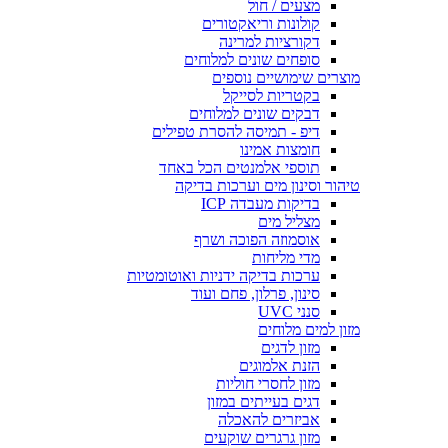
מצעים / חול
קולונות וריאקטורים
דקורציות למרינה
סופחים שונים למלוחים
מוצרים שימושיים נוספים
בקטריות לסייקל
דבקים שונים למלוחים
דיפ - תמיסה להסרת טפילים
חומצות אמינו
תוספי אלמנטים הכל באחד
טיהור וסינון מים וערכות בדיקה
בדיקות מעבדה ICP
מצליל מים
אוסמוזה הפוכה ושרף
מדי מליחות
ערכות בדיקה ידניות ואוטומטיות
סינון, פרלון, פחם ועוד
סנני UVC
מזון למים מלוחים
מזון לדגים
הזנת אלמוגים
מזון לחסרי חוליות
דגים בעייתים במזון
אביזרים להאכלה
מזון גרגרים שוקעים