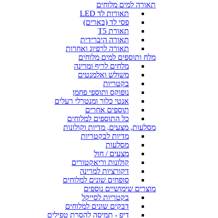
תאורה למים מלוחים
תאורות לד LED
פסי לד (בארים)
תאורת T5
תאורה היברידית
תאורה לרפיוג ואחרות
מלח ותוספים למים מלוחים
מלחים לריף ומרינה
משולש ואלמנטים
בקטריות
נופוקס ותוספי פחמן
אנטי כלור ומנטרלי רעלים
תוספים אחרים
כל התוספים למלוחים
מסלעות, מצעים, מדיות וקולונות
מדיות לבקטריות
מסלעות
מצעים / חול
קולונות וריאקטורים
דקורציות למרינה
סופחים שונים למלוחים
מוצרים שימושיים נוספים
בקטריות לסייקל
דבקים שונים למלוחים
דיפ - תמיסה להסרת טפילים