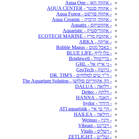
- אקווה וואן - Aqua One
- אקווה סנטר - AQUA CENTER
- אקווה פורסט - Aqua Forest
- אקווה קרמיק - Aqua Ceramic
- אקווטיקס - Aquatix
- אקווריסטיק - Aquaristic
- אקוטק מרין - ECOTECH MARINE
- ארקה - ARKA
- באבל מגוס - Bubble Magus
- בלו לייף -BLUE LIFE
- ברייטוול - Brightwell
- גי אייץ אל - GHL
- גרוטק - GroTech
- ד"ר טים למלוחים - DR. TIM'S
- דה אקווריום סולושן - The Aquarium Solution
- דלואה - DALUA
- דלתק - Deltec
- האנה - HANNA
- הידור - hydor
- היי טי איי - ATI aquaristik
- הילאה - HAILEA
- וויניו - Weinuo
- ויברנט - Vibrant
- ויטליס - Vitalis
- זטלייט - ZETLIGHT