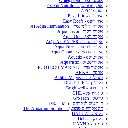
אומגה וואן - Omega One
אושן נוטרישן - Ocean Nutrition
אזו - AZOO
איזי לייף - Easy Life
איזי ריפס - Easy Reefs
אקווה אילומינשיין - AI Aqua Illumination
אקווה דקור - Aqua Decor
אקווה וואן - Aqua One
אקווה סנטר - AQUA CENTER
אקווה פורסט - Aqua Forest
אקווה קרמיק - Aqua Ceramic
אקווטיקס - Aquatix
אקווריסטיק - Aquaristic
אקוטק מרין - ECOTECH MARINE
ארקה - ARKA
באבל מגוס - Bubble Magus
בלו לייף -BLUE LIFE
ברייטוול - Brightwell
גי אייץ אל - GHL
גרוטק - GroTech
ד"ר טים למלוחים - DR. TIM'S
דה אקווריום סולושן - The Aquarium Solution
דלואה - DALUA
דלתק - Deltec
האנה - HANNA