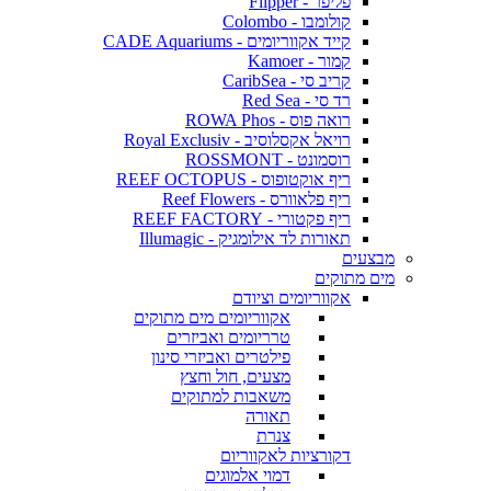
פליפר - Flipper
קולומבו - Colombo
קייד אקווריומים - CADE Aquariums
קמור - Kamoer
קריב סי - CaribSea
רד סי - Red Sea
רואה פוס - ROWA Phos
רויאל אקסלוסיב - Royal Exclusiv
רוסמונט - ROSSMONT
ריף אוקטופוס - REEF OCTOPUS
ריף פלאוורס - Reef Flowers
ריף פקטורי - REEF FACTORY
תאורות לד אילומגיק - Illumagic
מבצעים
מים מתוקים
אקווריומים וציודם
אקווריומים מים מתוקים
טרריומים ואביזרים
פילטרים ואביזרי סינון
מצעים, חול וחצץ
משאבות למתוקים
תאורה
צנרת
דקורציות לאקווריום
דמוי אלמוגים