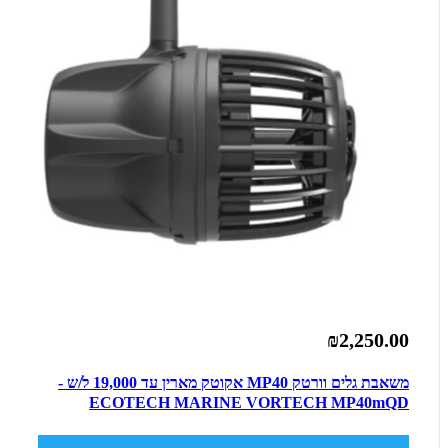
₪2,250.00
משאבת גלים וורטק MP40 אקוטק מארין עד 19,000 ל/ש -
ECOTECH MARINE VORTECH MP40mQD