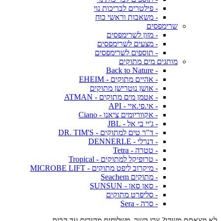
- פילטרים לבריכות נוי
- משאבות וראשי כוח
שרימפסים
- מזון לשרימפסים
- מצעים לשרימפסים
- תוספים לשרימפסים
מותגים מים מתוקים
- Back to Nature
- אהיים מתוקים - EHEIM
- אושן נוטרישן מתוקים
- אטמן מים מתוקים - ATMAN
- אי.פי.איי - API
- אקווריומים ציאנו - Ciano
- ג'יי בי אל - JBL
- ד"ר טים למתוקים - DR. TIM'S
- דנרלי - DENNERLE
- טטרה - Tetra
- טרופיקל למתוקים - Tropical
- מיקרוב ליפט מתוקים - MICROBE LIFT
- מתוקים Seachem
- סאן סאן - SUNSUN
- סליפרט מתוקים
- סרה - Sera
לא מצאתם משהו? צרו קשר. משלוחים מהירים עד הבית