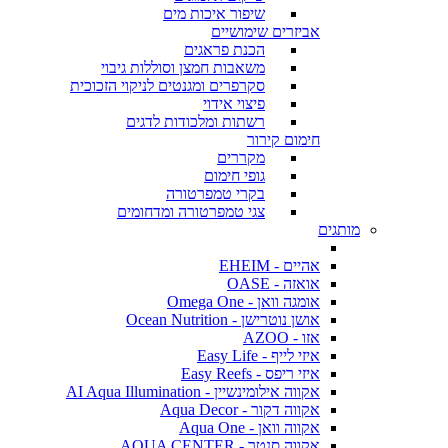
שיפור איכות מים
אביזרים שימושיים
הכנת פראגים
משאבות חמצן וסוללות גיבוי
סקרפרים ומגנטים לניקוי הזכוכית
פיצוי אידוי
רשתות ומלכודות לדגים
חימום קירור
מקררים
גופי חימום
בקרי טמפרטורה
צגי טמפרטורה ומדחומים
מותגים
אהיים - EHEIM
אואזה - OASE
אומגה וואן - Omega One
אושן נוטרישן - Ocean Nutrition
אזו - AZOO
איזי לייף - Easy Life
איזי ריפס - Easy Reefs
אקווה אילומינשיין - AI Aqua Illumination
אקווה דקור - Aqua Decor
אקווה וואן - Aqua One
אקווה סנטר - AQUA CENTER