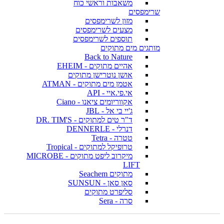
משאבות וראשי כוח
שרימפסים
מזון לשרימפסים
מצעים לשרימפסים
תוספים לשרימפסים
מותגים מים מתוקים
Back to Nature
אהיים מתוקים - EHEIM
אושן נוטרישן מתוקים
אטמן מים מתוקים - ATMAN
אי.פי.איי - API
אקווריומים ציאנו - Ciano
ג'יי בי אל - JBL
ד"ר טים למתוקים - DR. TIM'S
דנרלי - DENNERLE
טטרה - Tetra
טרופיקל למתוקים - Tropical
מיקרוב ליפט מתוקים - MICROBE
LIFT
מתוקים Seachem
סאן סאן - SUNSUN
סליפרט מתוקים
סרה - Sera