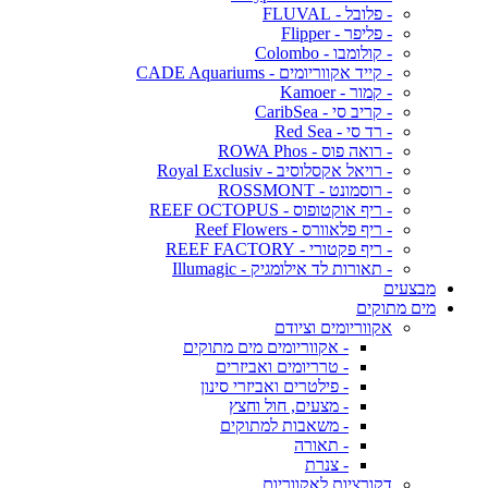
- פלובל - FLUVAL
- פליפר - Flipper
- קולומבו - Colombo
- קייד אקווריומים - CADE Aquariums
- קמור - Kamoer
- קריב סי - CaribSea
- רד סי - Red Sea
- רואה פוס - ROWA Phos
- רויאל אקסלוסיב - Royal Exclusiv
- רוסמונט - ROSSMONT
- ריף אוקטופוס - REEF OCTOPUS
- ריף פלאוורס - Reef Flowers
- ריף פקטורי - REEF FACTORY
- תאורות לד אילומגיק - Illumagic
מבצעים
מים מתוקים
אקווריומים וציודם
- אקווריומים מים מתוקים
- טרריומים ואביזרים
- פילטרים ואביזרי סינון
- מצעים, חול וחצץ
- משאבות למתוקים
- תאורה
- צנרת
דקורציות לאקווריום