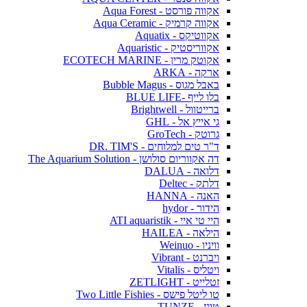
אקווה פורסט - Aqua Forest
אקווה קרמיק - Aqua Ceramic
אקווטיקס - Aquatix
אקווריסטיק - Aquaristic
אקוטק מרין - ECOTECH MARINE
ארקה - ARKA
באבל מגוס - Bubble Magus
בלו לייף -BLUE LIFE
ברייטוול - Brightwell
גי אייץ אל - GHL
גרוטק - GroTech
ד"ר טים למלוחים - DR. TIM'S
דה אקווריום סולושן - The Aquarium Solution
דלואה - DALUA
דלתק - Deltec
האנה - HANNA
הידור - hydor
היי טי איי - ATI aquaristik
הילאה - HAILEA
וויניו - Weinuo
ויברנט - Vibrant
ויטליס - Vitalis
זטלייט - ZETLIGHT
טו ליטל פישס - Two Little Fishies
טונז - TUNZE