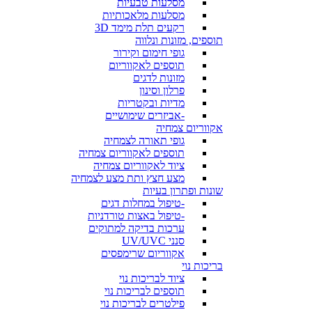
מסלעות טבעיות
מסלעות מלאכותיות
רקעים תלת מימד 3D
תוספים, מזונות ונלווה
גופי חימום וקירור
תוספים לאקווריום
מזונות לדגים
פרלון וסינון
מדיות ובקטריות
-אביזרים שימושיים
אקווריום צמחיה
גופי תאורה לצמחיה
תוספים לאקווריום צמחיה
ציוד לאקווריום צמחיה
מצע חצץ ותת מצע לצמחיה
שונות ופתרון בעיות
-טיפול במחלות דגים
-טיפול באצות טורדניות
ערכות בדיקה למתוקים
סנני UV/UVC
אקווריום שרימפסים
בריכות נוי
ציוד לבריכות נוי
תוספים לבריכות נוי
פילטרים לבריכות נוי