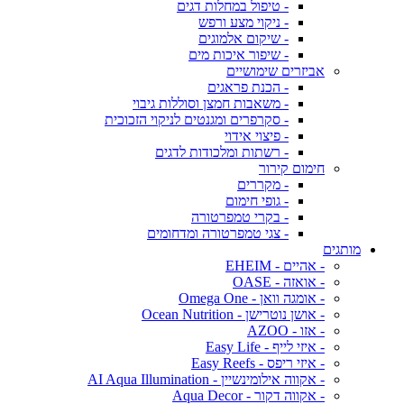
- טיפול במחלות דגים
- ניקוי מצע ורפש
- שיקום אלמוגים
- שיפור איכות מים
אביזרים שימושיים
- הכנת פראגים
- משאבות חמצן וסוללות גיבוי
- סקרפרים ומגנטים לניקוי הזכוכית
- פיצוי אידוי
- רשתות ומלכודות לדגים
חימום קירור
- מקררים
- גופי חימום
- בקרי טמפרטורה
- צגי טמפרטורה ומדחומים
מותגים
- אהיים - EHEIM
- אואזה - OASE
- אומגה וואן - Omega One
- אושן נוטרישן - Ocean Nutrition
- אזו - AZOO
- איזי לייף - Easy Life
- איזי ריפס - Easy Reefs
- אקווה אילומינשיין - AI Aqua Illumination
- אקווה דקור - Aqua Decor