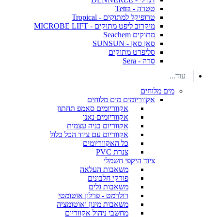
טטרה - Tetra
טרופיקל למתוקים - Tropical
מיקרוב ליפט מתוקים - MICROBE LIFT
מתוקים Seachem
סאן סאן - SUNSUN
סליפרט מתוקים
סרה - Sera
עוד...
מים מלוחים
אקווריומים מים מלוחים
אקווריומים סאמפ תחתון
אקווריומים נאנו
אקווריום בניה עצמית
אקווריום עם ציוד הכל כלול
כל האקווריומים
צנרת PVC
ציוד היקפי חשמלי
משאבות העלאה
פורקי חלבונים
משאבות גלים
רולרמט - פרלון אוטומטי
משאבות מינון ואוטומציה
מחשבי ניהול אקווריום