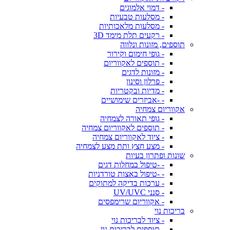
- דמוי אלמוגים
- מסלעות טבעיות
- מסלעות מלאכותיות
- רקעים תלת מימד 3D
תוספים, מזונות ונלווה
- גופי חימום וקירור
- תוספים לאקווריום
- מזונות לדגים
- פרלון וסינון
- מדיות ובקטריות
- -אביזרים שימושיים
אקווריום צמחיה
- גופי תאורה לצמחיה
- תוספים לאקווריום צמחיה
- ציוד לאקווריום צמחיה
- מצע חצץ ותת מצע לצמחיה
שונות ופתרון בעיות
- -טיפול במחלות דגים
- -טיפול באצות טורדניות
- ערכות בדיקה למתוקים
- סנני UV/UVC
- אקווריום שרימפסים
בריכות נוי
- ציוד לבריכות נוי
- תוספים לבריכות נוי