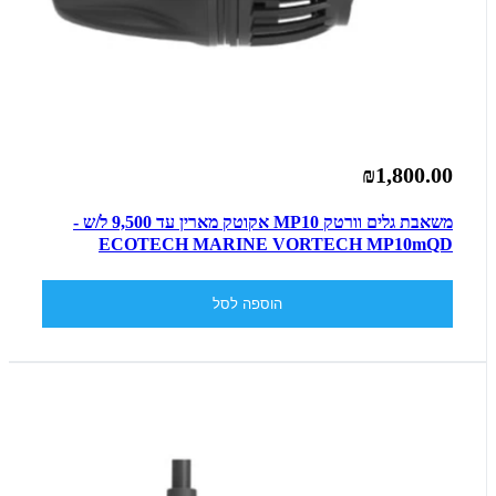
₪1,800.00
משאבת גלים וורטק MP10 אקוטק מארין עד 9,500 ל/ש -
ECOTECH MARINE VORTECH MP10mQD
הוספה לסל