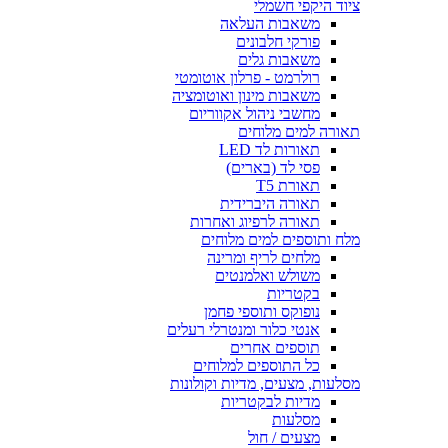
ציוד היקפי חשמלי
משאבות העלאה
פורקי חלבונים
משאבות גלים
רולרמט - פרלון אוטומטי
משאבות מינון ואוטומציה
מחשבי ניהול אקווריום
תאורה למים מלוחים
תאורות לד LED
פסי לד (בארים)
תאורת T5
תאורה היברידית
תאורה לרפיוג ואחרות
מלח ותוספים למים מלוחים
מלחים לריף ומרינה
משולש ואלמנטים
בקטריות
נופוקס ותוספי פחמן
אנטי כלור ומנטרלי רעלים
תוספים אחרים
כל התוספים למלוחים
מסלעות, מצעים, מדיות וקולונות
מדיות לבקטריות
מסלעות
מצעים / חול