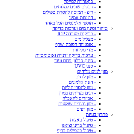
- בקטריות לסייקל
- דבקים שונים למלוחים
- דיפ - תמיסה להסרת טפילים
- חומצות אמינו
- תוספי אלמנטים הכל באחד
טיהור וסינון מים וערכות בדיקה
- בדיקות מעבדה ICP
- מצליל מים
- אוסמוזה הפוכה ושרף
- מדי מליחות
- ערכות בדיקה ידניות ואוטומטיות
- סינון, פרלון, פחם ועוד
- סנני UVC
מזון למים מלוחים
- מזון לדגים
- הזנת אלמוגים
- מזון לחסרי חוליות
- דגים בעייתים במזון
- אביזרים להאכלה
- מזון גרגרים שוקעים
- מזון דפים
פתרון בעיות
- טיפול באצות
- טיפול בדינו וציאנו
- טיפול בטפילים בריף