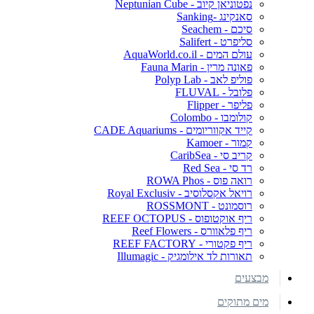
נפטוניאן קיוב - Neptunian Cube
סאנקינג -Sanking
סיכם - Seachem
סליפרט - Salifert
עולם המים - AquaWorld.co.il
פאונה מרין - Fauna Marin
פוליפ לאב - Polyp Lab
פלובל - FLUVAL
פליפר - Flipper
קולומבו - Colombo
קייד אקווריומים - CADE Aquariums
קמור - Kamoer
קריב סי - CaribSea
רד סי - Red Sea
רואה פוס - ROWA Phos
רויאל אקסלוסיב - Royal Exclusiv
רוסמונט - ROSSMONT
ריף אוקטופוס - REEF OCTOPUS
ריף פלאוורס - Reef Flowers
ריף פקטורי - REEF FACTORY
תאורות לד אילומגיק - Illumagic
מבצעים
מים מתוקים