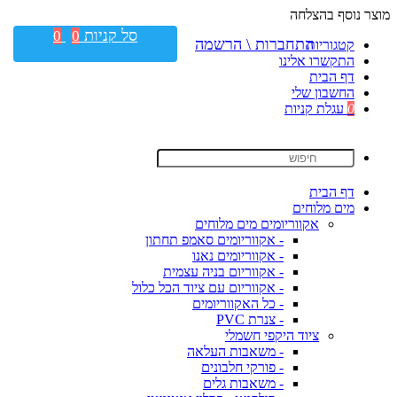
מוצר נוסף בהצלחה
סל קניות
0
0
התחברות \ הרשמה
קטגוריות
התקשרו אלינו
דף הבית
החשבון שלי
0
עגלת קניות
דף הבית
מים מלוחים
אקווריומים מים מלוחים
- אקווריומים סאמפ תחתון
- אקווריומים נאנו
- אקווריום בניה עצמית
- אקווריום עם ציוד הכל כלול
- כל האקווריומים
- צנרת PVC
ציוד היקפי חשמלי
- משאבות העלאה
- פורקי חלבונים
- משאבות גלים