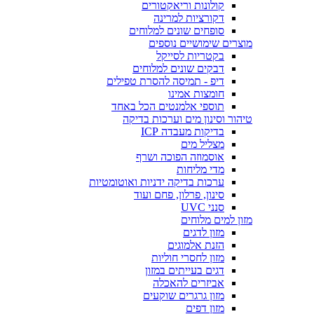
קולונות וריאקטורים
דקורציות למרינה
סופחים שונים למלוחים
מוצרים שימושיים נוספים
בקטריות לסייקל
דבקים שונים למלוחים
דיפ - תמיסה להסרת טפילים
חומצות אמינו
תוספי אלמנטים הכל באחד
טיהור וסינון מים וערכות בדיקה
בדיקות מעבדה ICP
מצליל מים
אוסמוזה הפוכה ושרף
מדי מליחות
ערכות בדיקה ידניות ואוטומטיות
סינון, פרלון, פחם ועוד
סנני UVC
מזון למים מלוחים
מזון לדגים
הזנת אלמוגים
מזון לחסרי חוליות
דגים בעייתים במזון
אביזרים להאכלה
מזון גרגרים שוקעים
מזון דפים