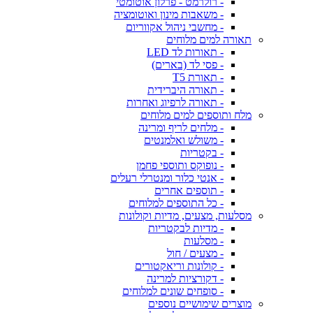
- רולרמט - פרלון אוטומטי
- משאבות מינון ואוטומציה
- מחשבי ניהול אקווריום
תאורה למים מלוחים
- תאורות לד LED
- פסי לד (בארים)
- תאורת T5
- תאורה היברידית
- תאורה לרפיוג ואחרות
מלח ותוספים למים מלוחים
- מלחים לריף ומרינה
- משולש ואלמנטים
- בקטריות
- נופוקס ותוספי פחמן
- אנטי כלור ומנטרלי רעלים
- תוספים אחרים
- כל התוספים למלוחים
מסלעות, מצעים, מדיות וקולונות
- מדיות לבקטריות
- מסלעות
- מצעים / חול
- קולונות וריאקטורים
- דקורציות למרינה
- סופחים שונים למלוחים
מוצרים שימושיים נוספים