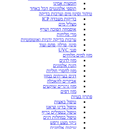
חומצות אמינו
תוספי אלמנטים הכל באחד
טיהור וסינון מים וערכות בדיקה
בדיקות מעבדה ICP
מצליל מים
אוסמוזה הפוכה ושרף
מדי מליחות
ערכות בדיקה ידניות ואוטומטיות
סינון, פרלון, פחם ועוד
סנני UVC
מזון למים מלוחים
מזון לדגים
הזנת אלמוגים
מזון לחסרי חוליות
דגים בעייתים במזון
אביזרים להאכלה
מזון גרגרים שוקעים
מזון דפים
פתרון בעיות
טיפול באצות
טיפול בדינו וציאנו
טיפול בטפילים בריף
טיפול במחלות דגים
ניקוי מצע ורפש
שיקום אלמוגים