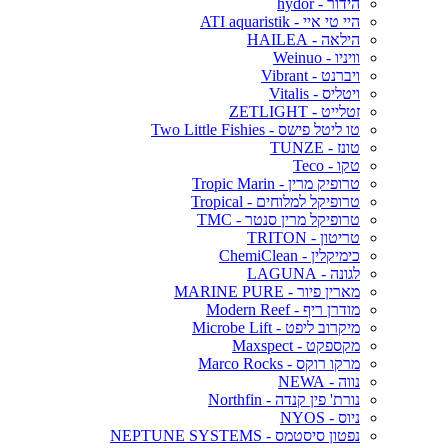
הידור - hydor
היי טי איי - ATI aquaristik
הילאה - HAILEA
וויניו - Weinuo
ויברנט - Vibrant
ויטליס - Vitalis
זטלייט - ZETLIGHT
טו ליטל פישס - Two Little Fishies
טונז - TUNZE
טקו - Teco
טרופיק מרין - Tropic Marin
טרופיקל למלוחים - Tropical
טרופיקל מרין סנטר - TMC
טריטון - TRITON
כימיקלין - ChemiClean
לגונה - LAGUNA
מארין פיור - MARINE PURE
מודרן ריף - Modern Reef
מיקרוב ליפט - Microbe Lift
מקספקט - Maxspect
מרקו רוקס - Marco Rocks
נווה - NEWA
נורת' פין קנדה - Northfin
ניוס - NYOS
נפטון סיסטמס - NEPTUNE SYSTEMS