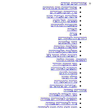
אקווריומים וציודם
אקווריומים מים מתוקים
טרריומים ואביזרים
פילטרים ואביזרי סינון
מצעים, חול וחצץ
משאבות למתוקים
תאורה
צנרת
דקורציות לאקווריום
דמוי אלמוגים
מסלעות טבעיות
מסלעות מלאכותיות
רקעים תלת מימד 3D
תוספים, מזונות ונלווה
גופי חימום וקירור
תוספים לאקווריום
מזונות לדגים
פרלון וסינון
מדיות ובקטריות
-אביזרים שימושיים
אקווריום צמחיה
גופי תאורה לצמחיה
תוספים לאקווריום צמחיה
ציוד לאקווריום צמחיה
מצע חצץ ותת מצע לצמחיה