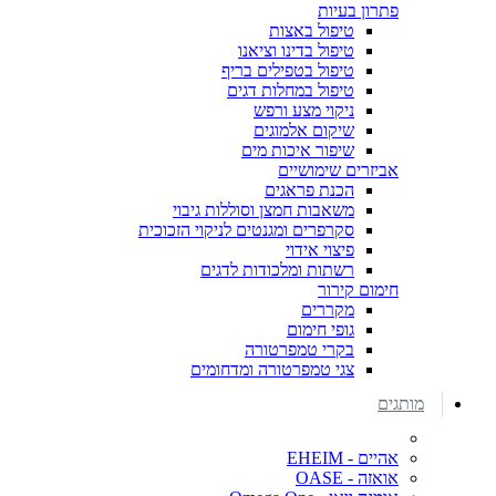
פתרון בעיות
טיפול באצות
טיפול בדינו וציאנו
טיפול בטפילים בריף
טיפול במחלות דגים
ניקוי מצע ורפש
שיקום אלמוגים
שיפור איכות מים
אביזרים שימושיים
הכנת פראגים
משאבות חמצן וסוללות גיבוי
סקרפרים ומגנטים לניקוי הזכוכית
פיצוי אידוי
רשתות ומלכודות לדגים
חימום קירור
מקררים
גופי חימום
בקרי טמפרטורה
צגי טמפרטורה ומדחומים
מותגים
אהיים - EHEIM
אואזה - OASE