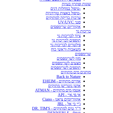
שונות ופתרון בעיות
-טיפול במחלות דגים
-טיפול באצות טורדניות
ערכות בדיקה למתוקים
סנני UV/UVC
אקווריום שרימפסים
בריכות נוי
ציוד לבריכות נוי
תוספים לבריכות נוי
פילטרים לבריכות נוי
משאבות וראשי כוח
שרימפסים
מזון לשרימפסים
מצעים לשרימפסים
תוספים לשרימפסים
מותגים מים מתוקים
Back to Nature
אהיים מתוקים - EHEIM
אושן נוטרישן מתוקים
אטמן מים מתוקים - ATMAN
אי.פי.איי - API
אקווריומים ציאנו - Ciano
ג'יי בי אל - JBL
ד"ר טים למתוקים - DR. TIM'S
דנרלי - DENNERLE