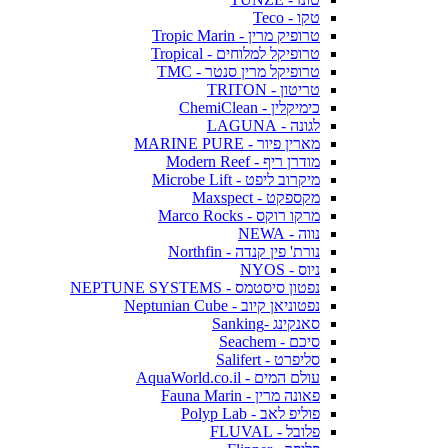
טקו - Teco
טרופיק מרין - Tropic Marin
טרופיקל למלוחים - Tropical
טרופיקל מרין סנטר - TMC
טריטון - TRITON
כימיקלין - ChemiClean
לגונה - LAGUNA
מארין פיור - MARINE PURE
מודרן ריף - Modern Reef
מיקרוב ליפט - Microbe Lift
מקספקט - Maxspect
מרקו רוקס - Marco Rocks
נווה - NEWA
נורת' פין קנדה - Northfin
ניוס - NYOS
נפטון סיסטמס - NEPTUNE SYSTEMS
נפטוניאן קיוב - Neptunian Cube
סאנקינג -Sanking
סיכם - Seachem
סליפרט - Salifert
עולם המים - AquaWorld.co.il
פאונה מרין - Fauna Marin
פוליפ לאב - Polyp Lab
פלובל - FLUVAL