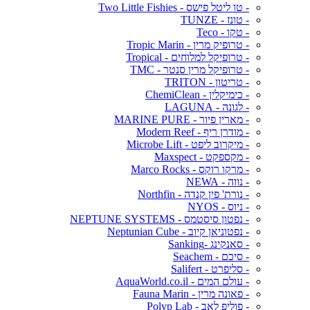
- טו ליטל פישס - Two Little Fishies
- טונז - TUNZE
- טקו - Teco
- טרופיק מרין - Tropic Marin
- טרופיקל למלוחים - Tropical
- טרופיקל מרין סנטר - TMC
- טריטון - TRITON
- כימיקלין - ChemiClean
- לגונה - LAGUNA
- מארין פיור - MARINE PURE
- מודרן ריף - Modern Reef
- מיקרוב ליפט - Microbe Lift
- מקספקט - Maxspect
- מרקו רוקס - Marco Rocks
- נווה - NEWA
- נורת' פין קנדה - Northfin
- ניוס - NYOS
- נפטון סיסטמס - NEPTUNE SYSTEMS
- נפטוניאן קיוב - Neptunian Cube
- סאנקינג -Sanking
- סיכם - Seachem
- סליפרט - Salifert
- עולם המים - AquaWorld.co.il
- פאונה מרין - Fauna Marin
- פוליפ לאב - Polyp Lab