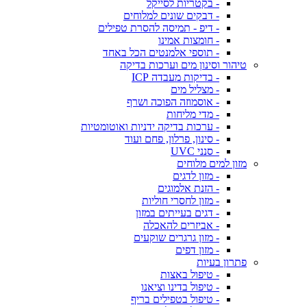
- בקטריות לסייקל
- דבקים שונים למלוחים
- דיפ - תמיסה להסרת טפילים
- חומצות אמינו
- תוספי אלמנטים הכל באחד
טיהור וסינון מים וערכות בדיקה
- בדיקות מעבדה ICP
- מצליל מים
- אוסמוזה הפוכה ושרף
- מדי מליחות
- ערכות בדיקה ידניות ואוטומטיות
- סינון, פרלון, פחם ועוד
- סנני UVC
מזון למים מלוחים
- מזון לדגים
- הזנת אלמוגים
- מזון לחסרי חוליות
- דגים בעייתים במזון
- אביזרים להאכלה
- מזון גרגרים שוקעים
- מזון דפים
פתרון בעיות
- טיפול באצות
- טיפול בדינו וציאנו
- טיפול בטפילים בריף