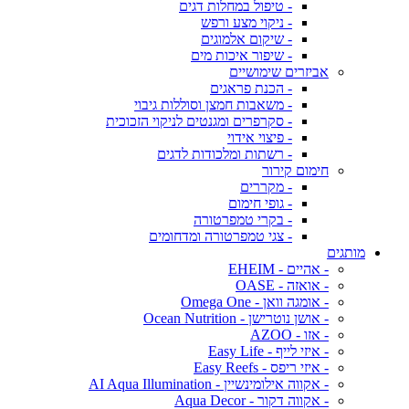
- טיפול במחלות דגים
- ניקוי מצע ורפש
- שיקום אלמוגים
- שיפור איכות מים
אביזרים שימושיים
- הכנת פראגים
- משאבות חמצן וסוללות גיבוי
- סקרפרים ומגנטים לניקוי הזכוכית
- פיצוי אידוי
- רשתות ומלכודות לדגים
חימום קירור
- מקררים
- גופי חימום
- בקרי טמפרטורה
- צגי טמפרטורה ומדחומים
מותגים
- אהיים - EHEIM
- אואזה - OASE
- אומגה וואן - Omega One
- אושן נוטרישן - Ocean Nutrition
- אזו - AZOO
- איזי לייף - Easy Life
- איזי ריפס - Easy Reefs
- אקווה אילומינשיין - AI Aqua Illumination
- אקווה דקור - Aqua Decor