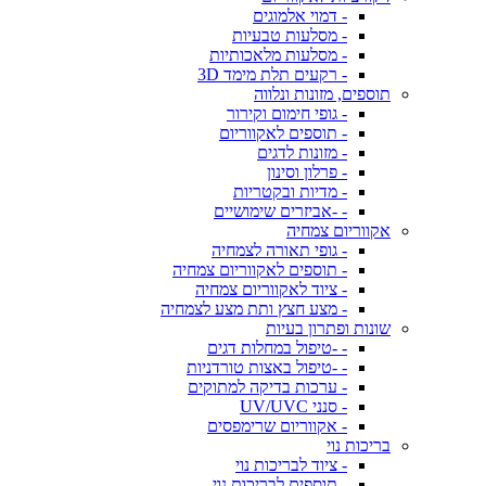
- דמוי אלמוגים
- מסלעות טבעיות
- מסלעות מלאכותיות
- רקעים תלת מימד 3D
תוספים, מזונות ונלווה
- גופי חימום וקירור
- תוספים לאקווריום
- מזונות לדגים
- פרלון וסינון
- מדיות ובקטריות
- -אביזרים שימושיים
אקווריום צמחיה
- גופי תאורה לצמחיה
- תוספים לאקווריום צמחיה
- ציוד לאקווריום צמחיה
- מצע חצץ ותת מצע לצמחיה
שונות ופתרון בעיות
- -טיפול במחלות דגים
- -טיפול באצות טורדניות
- ערכות בדיקה למתוקים
- סנני UV/UVC
- אקווריום שרימפסים
בריכות נוי
- ציוד לבריכות נוי
- תוספים לבריכות נוי