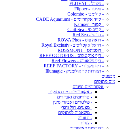
- פלובל - FLUVAL
- פליפר - Flipper
- קולומבו - Colombo
- קייד אקווריומים - CADE Aquariums
- קמור - Kamoer
- קריב סי - CaribSea
- רד סי - Red Sea
- רואה פוס - ROWA Phos
- רויאל אקסלוסיב - Royal Exclusiv
- רוסמונט - ROSSMONT
- ריף אוקטופוס - REEF OCTOPUS
- ריף פלאוורס - Reef Flowers
- ריף פקטורי - REEF FACTORY
- תאורות לד אילומגיק - Illumagic
מבצעים
מים מתוקים
אקווריומים וציודם
- אקווריומים מים מתוקים
- טרריומים ואביזרים
- פילטרים ואביזרי סינון
- מצעים, חול וחצץ
- משאבות למתוקים
- תאורה
- צנרת
דקורציות לאקווריום