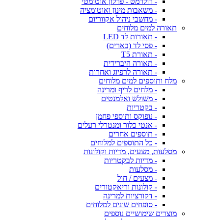
- רולרמט - פרלון אוטומטי
- משאבות מינון ואוטומציה
- מחשבי ניהול אקווריום
תאורה למים מלוחים
- תאורות לד LED
- פסי לד (בארים)
- תאורת T5
- תאורה היברידית
- תאורה לרפיוג ואחרות
מלח ותוספים למים מלוחים
- מלחים לריף ומרינה
- משולש ואלמנטים
- בקטריות
- נופוקס ותוספי פחמן
- אנטי כלור ומנטרלי רעלים
- תוספים אחרים
- כל התוספים למלוחים
מסלעות, מצעים, מדיות וקולונות
- מדיות לבקטריות
- מסלעות
- מצעים / חול
- קולונות וריאקטורים
- דקורציות למרינה
- סופחים שונים למלוחים
מוצרים שימושיים נוספים