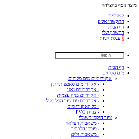
מוצר נוסף בהצלחה
קטגוריות
התקשרו אלינו
דף הבית
החשבון שלי
0
עגלת קניות
דף הבית
מים מלוחים
אקווריומים מים מלוחים
- אקווריומים סאמפ תחתון
- אקווריומים נאנו
- אקווריום בניה עצמית
- אקווריום עם ציוד הכל כלול
- כל האקווריומים
- צנרת PVC
ציוד היקפי חשמלי
- משאבות העלאה
- פורקי חלבונים
- משאבות גלים