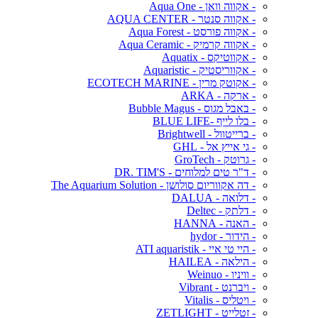
- אקווה וואן - Aqua One
- אקווה סנטר - AQUA CENTER
- אקווה פורסט - Aqua Forest
- אקווה קרמיק - Aqua Ceramic
- אקווטיקס - Aquatix
- אקווריסטיק - Aquaristic
- אקוטק מרין - ECOTECH MARINE
- ארקה - ARKA
- באבל מגוס - Bubble Magus
- בלו לייף -BLUE LIFE
- ברייטוול - Brightwell
- גי אייץ אל - GHL
- גרוטק - GroTech
- ד"ר טים למלוחים - DR. TIM'S
- דה אקווריום סולושן - The Aquarium Solution
- דלואה - DALUA
- דלתק - Deltec
- האנה - HANNA
- הידור - hydor
- היי טי איי - ATI aquaristik
- הילאה - HAILEA
- וויניו - Weinuo
- ויברנט - Vibrant
- ויטליס - Vitalis
- זטלייט - ZETLIGHT