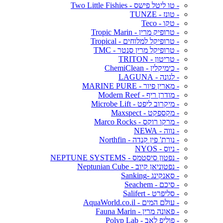
- טו ליטל פישס - Two Little Fishies
- טונז - TUNZE
- טקו - Teco
- טרופיק מרין - Tropic Marin
- טרופיקל למלוחים - Tropical
- טרופיקל מרין סנטר - TMC
- טריטון - TRITON
- כימיקלין - ChemiClean
- לגונה - LAGUNA
- מארין פיור - MARINE PURE
- מודרן ריף - Modern Reef
- מיקרוב ליפט - Microbe Lift
- מקספקט - Maxspect
- מרקו רוקס - Marco Rocks
- נווה - NEWA
- נורת' פין קנדה - Northfin
- ניוס - NYOS
- נפטון סיסטמס - NEPTUNE SYSTEMS
- נפטוניאן קיוב - Neptunian Cube
- סאנקינג -Sanking
- סיכם - Seachem
- סליפרט - Salifert
- עולם המים - AquaWorld.co.il
- פאונה מרין - Fauna Marin
- פוליפ לאב - Polyp Lab