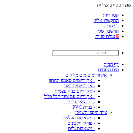
מוצר נוסף בהצלחה
קטגוריות
התקשרו אלינו
דף הבית
החשבון שלי
0
עגלת קניות
דף הבית
מים מלוחים
אקווריומים מים מלוחים
- אקווריומים סאמפ תחתון
- אקווריומים נאנו
- אקווריום בניה עצמית
- אקווריום עם ציוד הכל כלול
- כל האקווריומים
- צנרת PVC
ציוד היקפי חשמלי
- משאבות העלאה
- פורקי חלבונים
- משאבות גלים