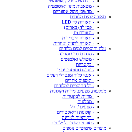
- רולרמט - פרלון אוטומטי
- משאבות מינון ואוטומציה
- מחשבי ניהול אקווריום
תאורה למים מלוחים
- תאורות לד LED
- פסי לד (בארים)
- תאורת T5
- תאורה היברידית
- תאורה לרפיוג ואחרות
מלח ותוספים למים מלוחים
- מלחים לריף ומרינה
- משולש ואלמנטים
- בקטריות
- נופוקס ותוספי פחמן
- אנטי כלור ומנטרלי רעלים
- תוספים אחרים
- כל התוספים למלוחים
מסלעות, מצעים, מדיות וקולונות
- מדיות לבקטריות
- מסלעות
- מצעים / חול
- קולונות וריאקטורים
- דקורציות למרינה
- סופחים שונים למלוחים
מוצרים שימושיים נוספים