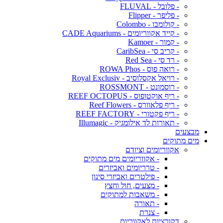
- פלובל - FLUVAL
- פליפר - Flipper
- קולומבו - Colombo
- קייד אקווריומים - CADE Aquariums
- קמור - Kamoer
- קריב סי - CaribSea
- רד סי - Red Sea
- רואה פוס - ROWA Phos
- רויאל אקסלוסיב - Royal Exclusiv
- רוסמונט - ROSSMONT
- ריף אוקטופוס - REEF OCTOPUS
- ריף פלאוורס - Reef Flowers
- ריף פקטורי - REEF FACTORY
- תאורות לד אילומגיק - Illumagic
מבצעים
מים מתוקים
אקווריומים וציודם
- אקווריומים מים מתוקים
- טרריומים ואביזרים
- פילטרים ואביזרי סינון
- מצעים, חול וחצץ
- משאבות למתוקים
- תאורה
- צנרת
דקורציות לאקווריום