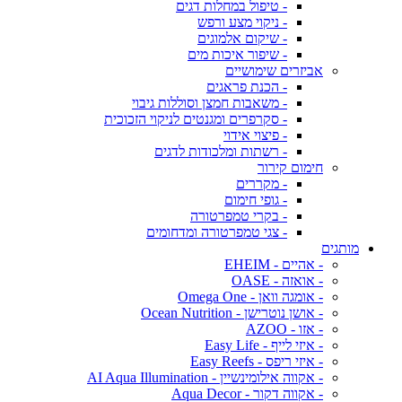
- טיפול במחלות דגים
- ניקוי מצע ורפש
- שיקום אלמוגים
- שיפור איכות מים
אביזרים שימושיים
- הכנת פראגים
- משאבות חמצן וסוללות גיבוי
- סקרפרים ומגנטים לניקוי הזכוכית
- פיצוי אידוי
- רשתות ומלכודות לדגים
חימום קירור
- מקררים
- גופי חימום
- בקרי טמפרטורה
- צגי טמפרטורה ומדחומים
מותגים
- אהיים - EHEIM
- אואזה - OASE
- אומגה וואן - Omega One
- אושן נוטרישן - Ocean Nutrition
- אזו - AZOO
- איזי לייף - Easy Life
- איזי ריפס - Easy Reefs
- אקווה אילומינשיין - AI Aqua Illumination
- אקווה דקור - Aqua Decor