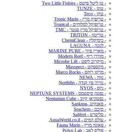
- טו ליטל פישס - Two Little Fishies
- טונז - TUNZE
- טקו - Teco
- טרופיק מרין - Tropic Marin
- טרופיקל למלוחים - Tropical
- טרופיקל מרין סנטר - TMC
- טריטון - TRITON
- כימיקלין - ChemiClean
- לגונה - LAGUNA
- מארין פיור - MARINE PURE
- מודרן ריף - Modern Reef
- מיקרוב ליפט - Microbe Lift
- מקספקט - Maxspect
- מרקו רוקס - Marco Rocks
- נווה - NEWA
- נורת' פין קנדה - Northfin
- ניוס - NYOS
- נפטון סיסטמס - NEPTUNE SYSTEMS
- נפטוניאן קיוב - Neptunian Cube
- סאנקינג -Sanking
- סיכם - Seachem
- סליפרט - Salifert
- עולם המים - AquaWorld.co.il
- פאונה מרין - Fauna Marin
- פוליפ לאב - Polyp Lab