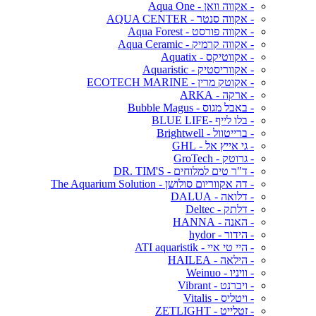
- אקווה וואן - Aqua One
- אקווה סנטר - AQUA CENTER
- אקווה פורסט - Aqua Forest
- אקווה קרמיק - Aqua Ceramic
- אקווטיקס - Aquatix
- אקווריסטיק - Aquaristic
- אקוטק מרין - ECOTECH MARINE
- ארקה - ARKA
- באבל מגוס - Bubble Magus
- בלו לייף -BLUE LIFE
- ברייטוול - Brightwell
- גי אייץ אל - GHL
- גרוטק - GroTech
- ד"ר טים למלוחים - DR. TIM'S
- דה אקווריום סולושן - The Aquarium Solution
- דלואה - DALUA
- דלתק - Deltec
- האנה - HANNA
- הידור - hydor
- היי טי איי - ATI aquaristik
- הילאה - HAILEA
- וויניו - Weinuo
- ויברנט - Vibrant
- ויטליס - Vitalis
- זטלייט - ZETLIGHT