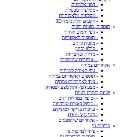
- דמוי אלמוגים
- מסלעות טבעיות
- מסלעות מלאכותיות
- רקעים תלת מימד 3D
תוספים, מזונות ונלווה
- גופי חימום וקירור
- תוספים לאקווריום
- מזונות לדגים
- פרלון וסינון
- מדיות ובקטריות
- -אביזרים שימושיים
אקווריום צמחיה
- גופי תאורה לצמחיה
- תוספים לאקווריום צמחיה
- ציוד לאקווריום צמחיה
- מצע חצץ ותת מצע לצמחיה
שונות ופתרון בעיות
- -טיפול במחלות דגים
- -טיפול באצות טורדניות
- ערכות בדיקה למתוקים
- סנני UV/UVC
- אקווריום שרימפסים
בריכות נוי
- ציוד לבריכות נוי
- תוספים לבריכות נוי