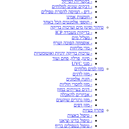
- בקטריות לסייקל
- דבקים שונים למלוחים
- דיפ - תמיסה להסרת טפילים
- חומצות אמינו
- תוספי אלמנטים הכל באחד
טיהור וסינון מים וערכות בדיקה
- בדיקות מעבדה ICP
- מצליל מים
- אוסמוזה הפוכה ושרף
- מדי מליחות
- ערכות בדיקה ידניות ואוטומטיות
- סינון, פרלון, פחם ועוד
- סנני UVC
מזון למים מלוחים
- מזון לדגים
- הזנת אלמוגים
- מזון לחסרי חוליות
- דגים בעייתים במזון
- אביזרים להאכלה
- מזון גרגרים שוקעים
- מזון דפים
פתרון בעיות
- טיפול באצות
- טיפול בדינו וציאנו
- טיפול בטפילים בריף