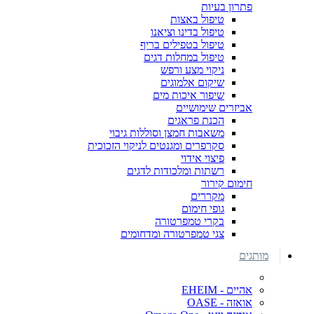
פתרון בעיות
טיפול באצות
טיפול בדינו וציאנו
טיפול בטפילים בריף
טיפול במחלות דגים
ניקוי מצע ורפש
שיקום אלמוגים
שיפור איכות מים
אביזרים שימושיים
הכנת פראגים
משאבות חמצן וסוללות גיבוי
סקרפרים ומגנטים לניקוי הזכוכית
פיצוי אידוי
רשתות ומלכודות לדגים
חימום קירור
מקררים
גופי חימום
בקרי טמפרטורה
צגי טמפרטורה ומדחומים
מותגים
אהיים - EHEIM
אואזה - OASE