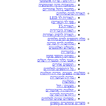
- רולרמט - פרלון אוטומטי
- משאבות מינון ואוטומציה
- מחשבי ניהול אקווריום
תאורה למים מלוחים
- תאורות לד LED
- פסי לד (בארים)
- תאורת T5
- תאורה היברידית
- תאורה לרפיוג ואחרות
מלח ותוספים למים מלוחים
- מלחים לריף ומרינה
- משולש ואלמנטים
- בקטריות
- נופוקס ותוספי פחמן
- אנטי כלור ומנטרלי רעלים
- תוספים אחרים
- כל התוספים למלוחים
מסלעות, מצעים, מדיות וקולונות
- מדיות לבקטריות
- מסלעות
- מצעים / חול
- קולונות וריאקטורים
- דקורציות למרינה
- סופחים שונים למלוחים
מוצרים שימושיים נוספים