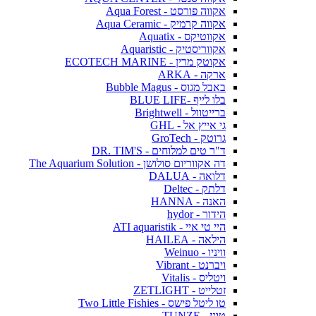
אקווה פורסט - Aqua Forest
אקווה קרמיק - Aqua Ceramic
אקווטיקס - Aquatix
אקווריסטיק - Aquaristic
אקוטק מרין - ECOTECH MARINE
ארקה - ARKA
באבל מגוס - Bubble Magus
בלו לייף -BLUE LIFE
ברייטוול - Brightwell
גי אייץ אל - GHL
גרוטק - GroTech
ד"ר טים למלוחים - DR. TIM'S
דה אקווריום סולושן - The Aquarium Solution
דלואה - DALUA
דלתק - Deltec
האנה - HANNA
הידור - hydor
היי טי איי - ATI aquaristik
הילאה - HAILEA
וויניו - Weinuo
ויברנט - Vibrant
ויטליס - Vitalis
זטלייט - ZETLIGHT
טו ליטל פישס - Two Little Fishies
טונז - TUNZE