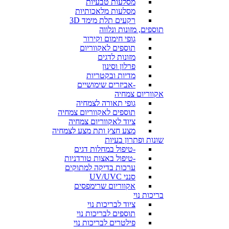
מסלעות טבעיות
מסלעות מלאכותיות
רקעים תלת מימד 3D
תוספים, מזונות ונלווה
גופי חימום וקירור
תוספים לאקווריום
מזונות לדגים
פרלון וסינון
מדיות ובקטריות
-אביזרים שימושיים
אקווריום צמחיה
גופי תאורה לצמחיה
תוספים לאקווריום צמחיה
ציוד לאקווריום צמחיה
מצע חצץ ותת מצע לצמחיה
שונות ופתרון בעיות
-טיפול במחלות דגים
-טיפול באצות טורדניות
ערכות בדיקה למתוקים
סנני UV/UVC
אקווריום שרימפסים
בריכות נוי
ציוד לבריכות נוי
תוספים לבריכות נוי
פילטרים לבריכות נוי