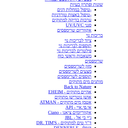
שונות ופתרון בעיות
-טיפול במחלות דגים
-טיפול באצות טורדניות
ערכות בדיקה למתוקים
סנני UV/UVC
אקווריום שרימפסים
בריכות נוי
ציוד לבריכות נוי
תוספים לבריכות נוי
פילטרים לבריכות נוי
משאבות וראשי כוח
שרימפסים
מזון לשרימפסים
מצעים לשרימפסים
תוספים לשרימפסים
מותגים מים מתוקים
Back to Nature
אהיים מתוקים - EHEIM
אושן נוטרישן מתוקים
אטמן מים מתוקים - ATMAN
אי.פי.איי - API
אקווריומים ציאנו - Ciano
ג'יי בי אל - JBL
ד"ר טים למתוקים - DR. TIM'S
דנרלי - DENNERLE