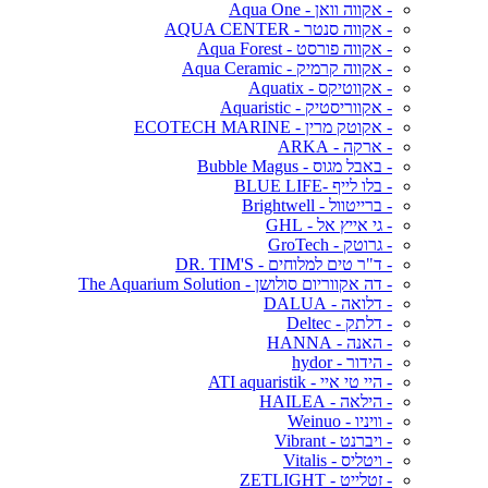
- אקווה וואן - Aqua One
- אקווה סנטר - AQUA CENTER
- אקווה פורסט - Aqua Forest
- אקווה קרמיק - Aqua Ceramic
- אקווטיקס - Aquatix
- אקווריסטיק - Aquaristic
- אקוטק מרין - ECOTECH MARINE
- ארקה - ARKA
- באבל מגוס - Bubble Magus
- בלו לייף -BLUE LIFE
- ברייטוול - Brightwell
- גי אייץ אל - GHL
- גרוטק - GroTech
- ד"ר טים למלוחים - DR. TIM'S
- דה אקווריום סולושן - The Aquarium Solution
- דלואה - DALUA
- דלתק - Deltec
- האנה - HANNA
- הידור - hydor
- היי טי איי - ATI aquaristik
- הילאה - HAILEA
- וויניו - Weinuo
- ויברנט - Vibrant
- ויטליס - Vitalis
- זטלייט - ZETLIGHT