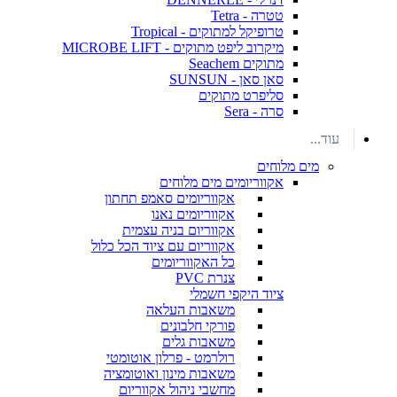
טטרה - Tetra
טרופיקל למתוקים - Tropical
מיקרוב ליפט מתוקים - MICROBE LIFT
מתוקים Seachem
סאן סאן - SUNSUN
סליפרט מתוקים
סרה - Sera
עוד...
מים מלוחים
אקווריומים מים מלוחים
אקווריומים סאמפ תחתון
אקווריומים נאנו
אקווריום בניה עצמית
אקווריום עם ציוד הכל כלול
כל האקווריומים
צנרת PVC
ציוד היקפי חשמלי
משאבות העלאה
פורקי חלבונים
משאבות גלים
רולרמט - פרלון אוטומטי
משאבות מינון ואוטומציה
מחשבי ניהול אקווריום