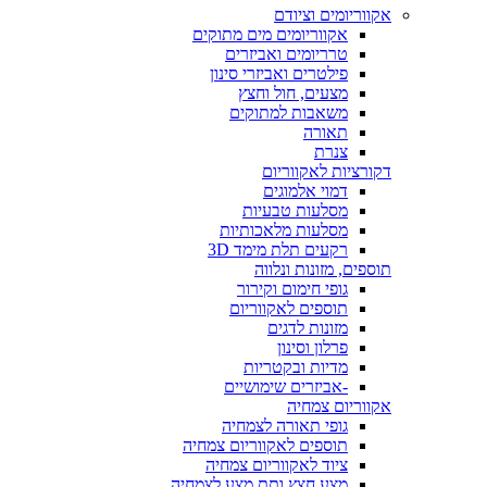
אקווריומים וציודם
אקווריומים מים מתוקים
טרריומים ואביזרים
פילטרים ואביזרי סינון
מצעים, חול וחצץ
משאבות למתוקים
תאורה
צנרת
דקורציות לאקווריום
דמוי אלמוגים
מסלעות טבעיות
מסלעות מלאכותיות
רקעים תלת מימד 3D
תוספים, מזונות ונלווה
גופי חימום וקירור
תוספים לאקווריום
מזונות לדגים
פרלון וסינון
מדיות ובקטריות
-אביזרים שימושיים
אקווריום צמחיה
גופי תאורה לצמחיה
תוספים לאקווריום צמחיה
ציוד לאקווריום צמחיה
מצע חצץ ותת מצע לצמחיה