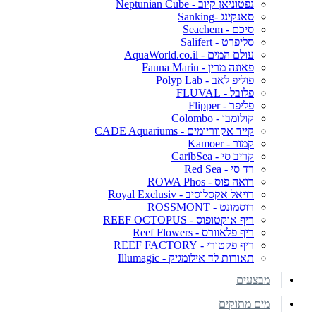
נפטוניאן קיוב - Neptunian Cube
סאנקינג -Sanking
סיכם - Seachem
סליפרט - Salifert
עולם המים - AquaWorld.co.il
פאונה מרין - Fauna Marin
פוליפ לאב - Polyp Lab
פלובל - FLUVAL
פליפר - Flipper
קולומבו - Colombo
קייד אקווריומים - CADE Aquariums
קמור - Kamoer
קריב סי - CaribSea
רד סי - Red Sea
רואה פוס - ROWA Phos
רויאל אקסלוסיב - Royal Exclusiv
רוסמונט - ROSSMONT
ריף אוקטופוס - REEF OCTOPUS
ריף פלאוורס - Reef Flowers
ריף פקטורי - REEF FACTORY
תאורות לד אילומגיק - Illumagic
מבצעים
מים מתוקים