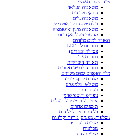
ציוד היקפי חשמלי
משאבות העלאה
פורקי חלבונים
משאבות גלים
רולרמט - פרלון אוטומטי
משאבות מינון ואוטומציה
מחשבי ניהול אקווריום
תאורה למים מלוחים
תאורות לד LED
פסי לד (בארים)
תאורת T5
תאורה היברידית
תאורה לרפיוג ואחרות
מלח ותוספים למים מלוחים
מלחים לריף ומרינה
משולש ואלמנטים
בקטריות
נופוקס ותוספי פחמן
אנטי כלור ומנטרלי רעלים
תוספים אחרים
כל התוספים למלוחים
מסלעות, מצעים, מדיות וקולונות
מדיות לבקטריות
מסלעות
מצעים / חול