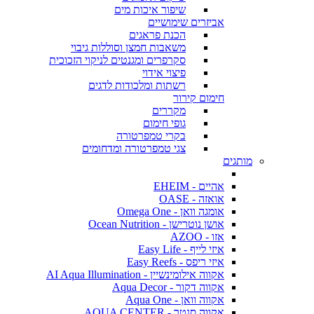
שיפור איכות מים
אביזרים שימושיים
הכנת פראגים
משאבות חמצן וסוללות גיבוי
סקרפרים ומגנטים לניקוי הזכוכית
פיצוי אידוי
רשתות ומלכודות לדגים
חימום קירור
מקררים
גופי חימום
בקרי טמפרטורה
צגי טמפרטורה ומדחומים
מותגים
אהיים - EHEIM
אואזה - OASE
אומגה וואן - Omega One
אושן נוטרישן - Ocean Nutrition
אזו - AZOO
איזי לייף - Easy Life
איזי ריפס - Easy Reefs
אקווה אילומינשיין - AI Aqua Illumination
אקווה דקור - Aqua Decor
אקווה וואן - Aqua One
אקווה סנטר - AQUA CENTER