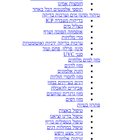
חומצות אמינו
תוספי אלמנטים הכל באחד
טיהור וסינון מים וערכות בדיקה
בדיקות מעבדה ICP
מצליל מים
אוסמוזה הפוכה ושרף
מדי מליחות
ערכות בדיקה ידניות ואוטומטיות
סינון, פרלון, פחם ועוד
סנני UVC
מזון למים מלוחים
מזון לדגים
הזנת אלמוגים
מזון לחסרי חוליות
דגים בעייתים במזון
אביזרים להאכלה
מזון גרגרים שוקעים
מזון דפים
פתרון בעיות
טיפול באצות
טיפול בדינו וציאנו
טיפול בטפילים בריף
טיפול במחלות דגים
ניקוי מצע ורפש
שיקום אלמוגים