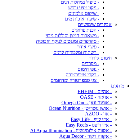
- טיפול במחלות דגים
- ניקוי מצע ורפש
- שיקום אלמוגים
- שיפור איכות מים
אביזרים שימושיים
- הכנת פראגים
- משאבות חמצן וסוללות גיבוי
- סקרפרים ומגנטים לניקוי הזכוכית
- פיצוי אידוי
- רשתות ומלכודות לדגים
חימום קירור
- מקררים
- גופי חימום
- בקרי טמפרטורה
- צגי טמפרטורה ומדחומים
מותגים
- אהיים - EHEIM
- אואזה - OASE
- אומגה וואן - Omega One
- אושן נוטרישן - Ocean Nutrition
- אזו - AZOO
- איזי לייף - Easy Life
- איזי ריפס - Easy Reefs
- אקווה אילומינשיין - AI Aqua Illumination
- אקווה דקור - Aqua Decor