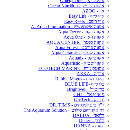
אומגה וואן - Omega One
אושן נוטרישן - Ocean Nutrition
אזו - AZOO
איזי לייף - Easy Life
איזי ריפס - Easy Reefs
אקווה אילומינשיין - AI Aqua Illumination
אקווה דקור - Aqua Decor
אקווה וואן - Aqua One
אקווה סנטר - AQUA CENTER
אקווה פורסט - Aqua Forest
אקווה קרמיק - Aqua Ceramic
אקווטיקס - Aquatix
אקווריסטיק - Aquaristic
אקוטק מרין - ECOTECH MARINE
ארקה - ARKA
באבל מגוס - Bubble Magus
בלו לייף -BLUE LIFE
ברייטוול - Brightwell
גי אייץ אל - GHL
גרוטק - GroTech
ד"ר טים למלוחים - DR. TIM'S
דה אקווריום סולושן - The Aquarium Solution
דלואה - DALUA
דלתק - Deltec
האנה - HANNA