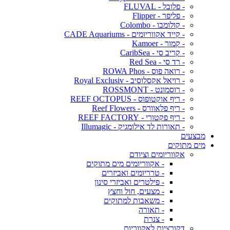
- פלובל - FLUVAL
- פליפר - Flipper
- קולומבו - Colombo
- קייד אקווריומים - CADE Aquariums
- קמור - Kamoer
- קריב סי - CaribSea
- רד סי - Red Sea
- רואה פוס - ROWA Phos
- רויאל אקסלוסיב - Royal Exclusiv
- רוסמונט - ROSSMONT
- ריף אוקטופוס - REEF OCTOPUS
- ריף פלאוורס - Reef Flowers
- ריף פקטורי - REEF FACTORY
- תאורות לד אילומגיק - Illumagic
מבצעים
מים מתוקים
אקווריומים וציודם
- אקווריומים מים מתוקים
- טרריומים ואביזרים
- פילטרים ואביזרי סינון
- מצעים, חול וחצץ
- משאבות למתוקים
- תאורה
- צנרת
דקורציות לאקווריום