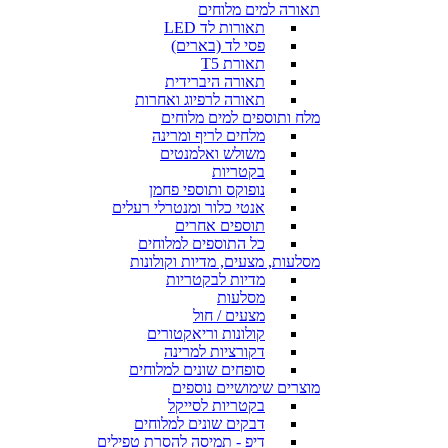
תאורה למים מלוחים
תאורות לד LED
פסי לד (בארים)
תאורת T5
תאורה היברידית
תאורה לרפיוג ואחרות
מלח ותוספים למים מלוחים
מלחים לריף ומרינה
משולש ואלמנטים
בקטריות
נופוקס ותוספי פחמן
אנטי כלור ומנטרלי רעלים
תוספים אחרים
כל התוספים למלוחים
מסלעות, מצעים, מדיות וקולונות
מדיות לבקטריות
מסלעות
מצעים / חול
קולונות וריאקטורים
דקורציות למרינה
סופחים שונים למלוחים
מוצרים שימושיים נוספים
בקטריות לסייקל
דבקים שונים למלוחים
דיפ - תמיסה להסרת טפילים