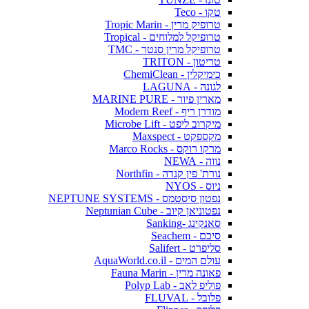
טקו - Teco
טרופיק מרין - Tropic Marin
טרופיקל למלוחים - Tropical
טרופיקל מרין סנטר - TMC
טריטון - TRITON
כימיקלין - ChemiClean
לגונה - LAGUNA
מארין פיור - MARINE PURE
מודרן ריף - Modern Reef
מיקרוב ליפט - Microbe Lift
מקספקט - Maxspect
מרקו רוקס - Marco Rocks
נווה - NEWA
נורת' פין קנדה - Northfin
ניוס - NYOS
נפטון סיסטמס - NEPTUNE SYSTEMS
נפטוניאן קיוב - Neptunian Cube
סאנקינג -Sanking
סיכם - Seachem
סליפרט - Salifert
עולם המים - AquaWorld.co.il
פאונה מרין - Fauna Marin
פוליפ לאב - Polyp Lab
פלובל - FLUVAL