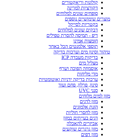
קולונות וריאקטורים
דקורציות למרינה
סופחים שונים למלוחים
מוצרים שימושיים נוספים
בקטריות לסייקל
דבקים שונים למלוחים
דיפ - תמיסה להסרת טפילים
חומצות אמינו
תוספי אלמנטים הכל באחד
טיהור וסינון מים וערכות בדיקה
בדיקות מעבדה ICP
מצליל מים
אוסמוזה הפוכה ושרף
מדי מליחות
ערכות בדיקה ידניות ואוטומטיות
סינון, פרלון, פחם ועוד
סנני UVC
מזון למים מלוחים
מזון לדגים
הזנת אלמוגים
מזון לחסרי חוליות
דגים בעייתים במזון
אביזרים להאכלה
מזון גרגרים שוקעים
מזון דפים