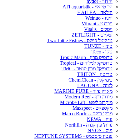
הידור - hydor
היי טי איי - ATI aquaristik
הילאה - HAILEA
וויניו - Weinuo
ויברנט - Vibrant
ויטליס - Vitalis
זטלייט - ZETLIGHT
טו ליטל פישס - Two Little Fishies
טונז - TUNZE
טקו - Teco
טרופיק מרין - Tropic Marin
טרופיקל למלוחים - Tropical
טרופיקל מרין סנטר - TMC
טריטון - TRITON
כימיקלין - ChemiClean
לגונה - LAGUNA
מארין פיור - MARINE PURE
מודרן ריף - Modern Reef
מיקרוב ליפט - Microbe Lift
מקספקט - Maxspect
מרקו רוקס - Marco Rocks
נווה - NEWA
נורת' פין קנדה - Northfin
ניוס - NYOS
נפטון סיסטמס - NEPTUNE SYSTEMS