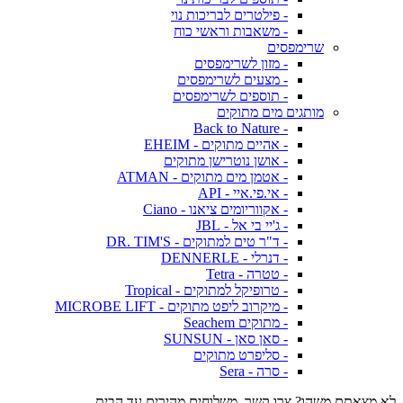
- פילטרים לבריכות נוי
- משאבות וראשי כוח
שרימפסים
- מזון לשרימפסים
- מצעים לשרימפסים
- תוספים לשרימפסים
מותגים מים מתוקים
- Back to Nature
- אהיים מתוקים - EHEIM
- אושן נוטרישן מתוקים
- אטמן מים מתוקים - ATMAN
- אי.פי.איי - API
- אקווריומים ציאנו - Ciano
- ג'יי בי אל - JBL
- ד"ר טים למתוקים - DR. TIM'S
- דנרלי - DENNERLE
- טטרה - Tetra
- טרופיקל למתוקים - Tropical
- מיקרוב ליפט מתוקים - MICROBE LIFT
- מתוקים Seachem
- סאן סאן - SUNSUN
- סליפרט מתוקים
- סרה - Sera
לא מצאתם משהו? צרו קשר. משלוחים מהירים עד הבית