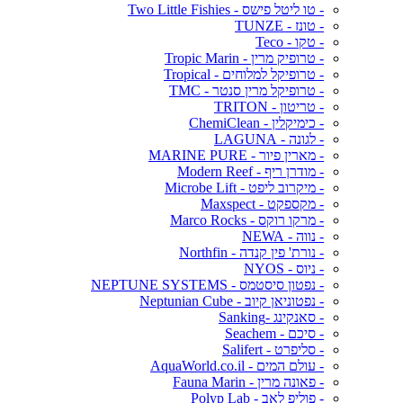
- טו ליטל פישס - Two Little Fishies
- טונז - TUNZE
- טקו - Teco
- טרופיק מרין - Tropic Marin
- טרופיקל למלוחים - Tropical
- טרופיקל מרין סנטר - TMC
- טריטון - TRITON
- כימיקלין - ChemiClean
- לגונה - LAGUNA
- מארין פיור - MARINE PURE
- מודרן ריף - Modern Reef
- מיקרוב ליפט - Microbe Lift
- מקספקט - Maxspect
- מרקו רוקס - Marco Rocks
- נווה - NEWA
- נורת' פין קנדה - Northfin
- ניוס - NYOS
- נפטון סיסטמס - NEPTUNE SYSTEMS
- נפטוניאן קיוב - Neptunian Cube
- סאנקינג -Sanking
- סיכם - Seachem
- סליפרט - Salifert
- עולם המים - AquaWorld.co.il
- פאונה מרין - Fauna Marin
- פוליפ לאב - Polyp Lab