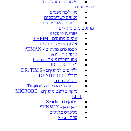
משאבות וראשי כוח
שרימפסים
מזון לשרימפסים
מצעים לשרימפסים
תוספים לשרימפסים
מותגים מים מתוקים
Back to Nature
אהיים מתוקים - EHEIM
אושן נוטרישן מתוקים
אטמן מים מתוקים - ATMAN
אי.פי.איי - API
אקווריומים ציאנו - Ciano
ג'יי בי אל - JBL
ד"ר טים למתוקים - DR. TIM'S
דנרלי - DENNERLE
טטרה - Tetra
טרופיקל למתוקים - Tropical
מיקרוב ליפט מתוקים - MICROBE
LIFT
מתוקים Seachem
סאן סאן - SUNSUN
סליפרט מתוקים
סרה - Sera