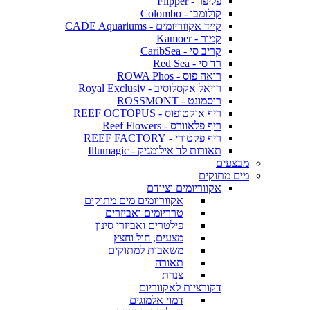
פליפר - Flipper
קולומבו - Colombo
קייד אקווריומים - CADE Aquariums
קמור - Kamoer
קריב סי - CaribSea
רד סי - Red Sea
רואה פוס - ROWA Phos
רויאל אקסלוסיב - Royal Exclusiv
רוסמונט - ROSSMONT
ריף אוקטופוס - REEF OCTOPUS
ריף פלאוורס - Reef Flowers
ריף פקטורי - REEF FACTORY
תאורות לד אילומגיק - Illumagic
מבצעים
מים מתוקים
אקווריומים וציודם
אקווריומים מים מתוקים
טרריומים ואביזרים
פילטרים ואביזרי סינון
מצעים, חול וחצץ
משאבות למתוקים
תאורה
צנרת
דקורציות לאקווריום
דמוי אלמוגים