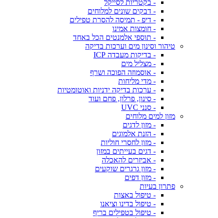
- בקטריות לסייקל
- דבקים שונים למלוחים
- דיפ - תמיסה להסרת טפילים
- חומצות אמינו
- תוספי אלמנטים הכל באחד
טיהור וסינון מים וערכות בדיקה
- בדיקות מעבדה ICP
- מצליל מים
- אוסמוזה הפוכה ושרף
- מדי מליחות
- ערכות בדיקה ידניות ואוטומטיות
- סינון, פרלון, פחם ועוד
- סנני UVC
מזון למים מלוחים
- מזון לדגים
- הזנת אלמוגים
- מזון לחסרי חוליות
- דגים בעייתים במזון
- אביזרים להאכלה
- מזון גרגרים שוקעים
- מזון דפים
פתרון בעיות
- טיפול באצות
- טיפול בדינו וציאנו
- טיפול בטפילים בריף