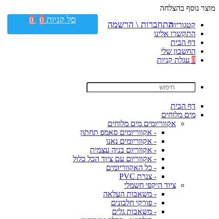
מוצר נוסף בהצלחה
סל קניות
0
0
התחברות \ הרשמה
קטגוריות
התקשרו אלינו
דף הבית
החשבון שלי
0
עגלת קניות
דף הבית
מים מלוחים
אקווריומים מים מלוחים
- אקווריומים סאמפ תחתון
- אקווריומים נאנו
- אקווריום בניה עצמית
- אקווריום עם ציוד הכל כלול
- כל האקווריומים
- צנרת PVC
ציוד היקפי חשמלי
- משאבות העלאה
- פורקי חלבונים
- משאבות גלים