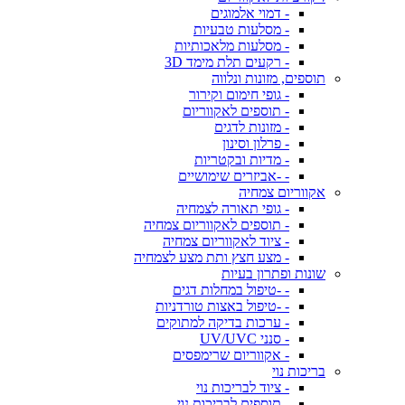
- דמוי אלמוגים
- מסלעות טבעיות
- מסלעות מלאכותיות
- רקעים תלת מימד 3D
תוספים, מזונות ונלווה
- גופי חימום וקירור
- תוספים לאקווריום
- מזונות לדגים
- פרלון וסינון
- מדיות ובקטריות
- -אביזרים שימושיים
אקווריום צמחיה
- גופי תאורה לצמחיה
- תוספים לאקווריום צמחיה
- ציוד לאקווריום צמחיה
- מצע חצץ ותת מצע לצמחיה
שונות ופתרון בעיות
- -טיפול במחלות דגים
- -טיפול באצות טורדניות
- ערכות בדיקה למתוקים
- סנני UV/UVC
- אקווריום שרימפסים
בריכות נוי
- ציוד לבריכות נוי
- תוספים לבריכות נוי