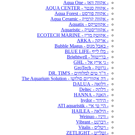
- אקווה וואן - Aqua One
- אקווה סנטר - AQUA CENTER
- אקווה פורסט - Aqua Forest
- אקווה קרמיק - Aqua Ceramic
- אקווטיקס - Aquatix
- אקווריסטיק - Aquaristic
- אקוטק מרין - ECOTECH MARINE
- ארקה - ARKA
- באבל מגוס - Bubble Magus
- בלו לייף -BLUE LIFE
- ברייטוול - Brightwell
- גי אייץ אל - GHL
- גרוטק - GroTech
- ד"ר טים למלוחים - DR. TIM'S
- דה אקווריום סולושן - The Aquarium Solution
- דלואה - DALUA
- דלתק - Deltec
- האנה - HANNA
- הידור - hydor
- היי טי איי - ATI aquaristik
- הילאה - HAILEA
- וויניו - Weinuo
- ויברנט - Vibrant
- ויטליס - Vitalis
- זטלייט - ZETLIGHT