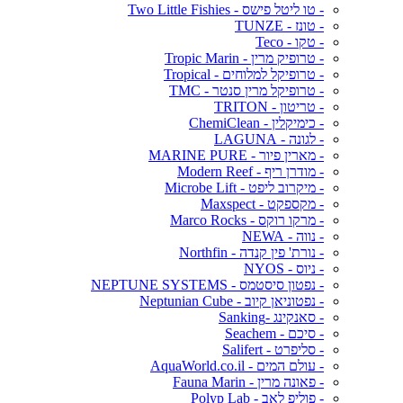
- טו ליטל פישס - Two Little Fishies
- טונז - TUNZE
- טקו - Teco
- טרופיק מרין - Tropic Marin
- טרופיקל למלוחים - Tropical
- טרופיקל מרין סנטר - TMC
- טריטון - TRITON
- כימיקלין - ChemiClean
- לגונה - LAGUNA
- מארין פיור - MARINE PURE
- מודרן ריף - Modern Reef
- מיקרוב ליפט - Microbe Lift
- מקספקט - Maxspect
- מרקו רוקס - Marco Rocks
- נווה - NEWA
- נורת' פין קנדה - Northfin
- ניוס - NYOS
- נפטון סיסטמס - NEPTUNE SYSTEMS
- נפטוניאן קיוב - Neptunian Cube
- סאנקינג -Sanking
- סיכם - Seachem
- סליפרט - Salifert
- עולם המים - AquaWorld.co.il
- פאונה מרין - Fauna Marin
- פוליפ לאב - Polyp Lab