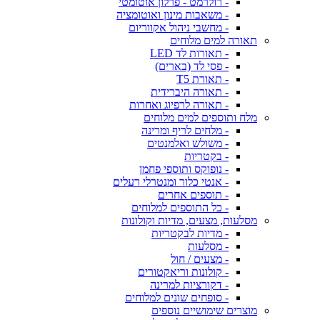
- רולרמט - פרלון אוטומטי
- משאבות מינון ואוטומציה
- מחשבי ניהול אקווריום
תאורה למים מלוחים
- תאורות לד LED
- פסי לד (בארים)
- תאורת T5
- תאורה היברידית
- תאורה לרפיוג ואחרות
מלח ותוספים למים מלוחים
- מלחים לריף ומרינה
- משולש ואלמנטים
- בקטריות
- נופוקס ותוספי פחמן
- אנטי כלור ומנטרלי רעלים
- תוספים אחרים
- כל התוספים למלוחים
מסלעות, מצעים, מדיות וקולונות
- מדיות לבקטריות
- מסלעות
- מצעים / חול
- קולונות וריאקטורים
- דקורציות למרינה
- סופחים שונים למלוחים
מוצרים שימושיים נוספים