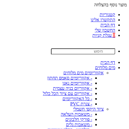
מוצר נוסף בהצלחה
קטגוריות
התקשרו אלינו
דף הבית
החשבון שלי
0
עגלת קניות
דף הבית
מים מלוחים
אקווריומים מים מלוחים
- אקווריומים סאמפ תחתון
- אקווריומים נאנו
- אקווריום בניה עצמית
- אקווריום עם ציוד הכל כלול
- כל האקווריומים
- צנרת PVC
ציוד היקפי חשמלי
- משאבות העלאה
- פורקי חלבונים
- משאבות גלים