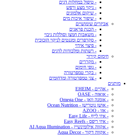
- טיפול במחלות דגים
- ניקוי מצע ורפש
- שיקום אלמוגים
- שיפור איכות מים
אביזרים שימושיים
- הכנת פראגים
- משאבות חמצן וסוללות גיבוי
- סקרפרים ומגנטים לניקוי הזכוכית
- פיצוי אידוי
- רשתות ומלכודות לדגים
חימום קירור
- מקררים
- גופי חימום
- בקרי טמפרטורה
- צגי טמפרטורה ומדחומים
מותגים
- אהיים - EHEIM
- אואזה - OASE
- אומגה וואן - Omega One
- אושן נוטרישן - Ocean Nutrition
- אזו - AZOO
- איזי לייף - Easy Life
- איזי ריפס - Easy Reefs
- אקווה אילומינשיין - AI Aqua Illumination
- אקווה דקור - Aqua Decor