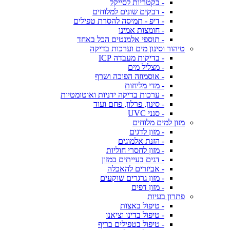
- בקטריות לסייקל
- דבקים שונים למלוחים
- דיפ - תמיסה להסרת טפילים
- חומצות אמינו
- תוספי אלמנטים הכל באחד
טיהור וסינון מים וערכות בדיקה
- בדיקות מעבדה ICP
- מצליל מים
- אוסמוזה הפוכה ושרף
- מדי מליחות
- ערכות בדיקה ידניות ואוטומטיות
- סינון, פרלון, פחם ועוד
- סנני UVC
מזון למים מלוחים
- מזון לדגים
- הזנת אלמוגים
- מזון לחסרי חוליות
- דגים בעייתים במזון
- אביזרים להאכלה
- מזון גרגרים שוקעים
- מזון דפים
פתרון בעיות
- טיפול באצות
- טיפול בדינו וציאנו
- טיפול בטפילים בריף