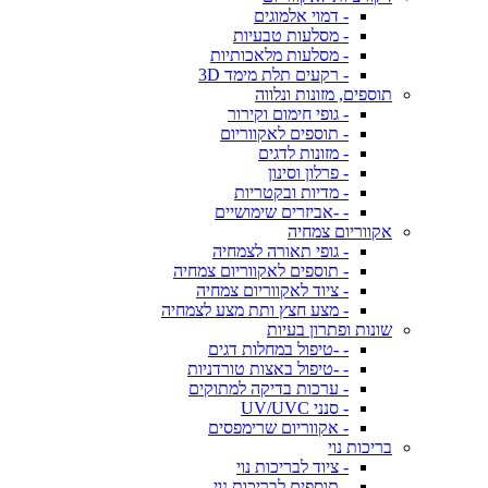
- דמוי אלמוגים
- מסלעות טבעיות
- מסלעות מלאכותיות
- רקעים תלת מימד 3D
תוספים, מזונות ונלווה
- גופי חימום וקירור
- תוספים לאקווריום
- מזונות לדגים
- פרלון וסינון
- מדיות ובקטריות
- -אביזרים שימושיים
אקווריום צמחיה
- גופי תאורה לצמחיה
- תוספים לאקווריום צמחיה
- ציוד לאקווריום צמחיה
- מצע חצץ ותת מצע לצמחיה
שונות ופתרון בעיות
- -טיפול במחלות דגים
- -טיפול באצות טורדניות
- ערכות בדיקה למתוקים
- סנני UV/UVC
- אקווריום שרימפסים
בריכות נוי
- ציוד לבריכות נוי
- תוספים לבריכות נוי