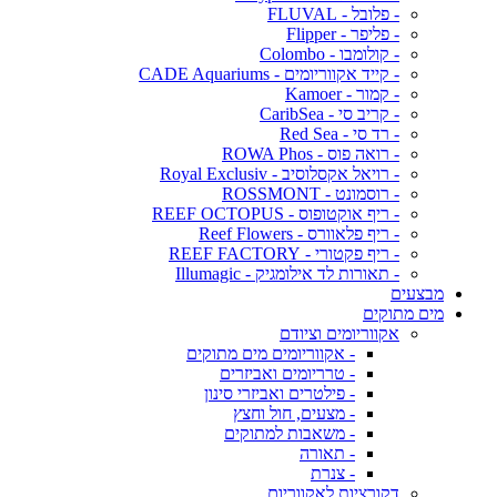
- פלובל - FLUVAL
- פליפר - Flipper
- קולומבו - Colombo
- קייד אקווריומים - CADE Aquariums
- קמור - Kamoer
- קריב סי - CaribSea
- רד סי - Red Sea
- רואה פוס - ROWA Phos
- רויאל אקסלוסיב - Royal Exclusiv
- רוסמונט - ROSSMONT
- ריף אוקטופוס - REEF OCTOPUS
- ריף פלאוורס - Reef Flowers
- ריף פקטורי - REEF FACTORY
- תאורות לד אילומגיק - Illumagic
מבצעים
מים מתוקים
אקווריומים וציודם
- אקווריומים מים מתוקים
- טרריומים ואביזרים
- פילטרים ואביזרי סינון
- מצעים, חול וחצץ
- משאבות למתוקים
- תאורה
- צנרת
דקורציות לאקווריום