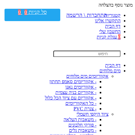
מוצר נוסף בהצלחה
סל קניות
0
0
התחברות \ הרשמה
קטגוריות
התקשרו אלינו
דף הבית
החשבון שלי
0
עגלת קניות
דף הבית
מים מלוחים
אקווריומים מים מלוחים
- אקווריומים סאמפ תחתון
- אקווריומים נאנו
- אקווריום בניה עצמית
- אקווריום עם ציוד הכל כלול
- כל האקווריומים
- צנרת PVC
ציוד היקפי חשמלי
- משאבות העלאה
- פורקי חלבונים
- משאבות גלים