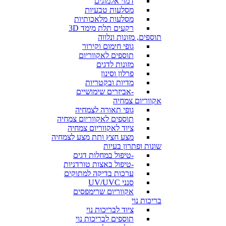
דמוי אלמוגים
מסלעות טבעיות
מסלעות מלאכותיות
רקעים תלת מימד 3D
תוספים, מזונות ונלווה
גופי חימום וקירור
תוספים לאקווריום
מזונות לדגים
פרלון וסינון
מדיות ובקטריות
-אביזרים שימושיים
אקווריום צמחיה
גופי תאורה לצמחיה
תוספים לאקווריום צמחיה
ציוד לאקווריום צמחיה
מצע חצץ ותת מצע לצמחיה
שונות ופתרון בעיות
-טיפול במחלות דגים
-טיפול באצות טורדניות
ערכות בדיקה למתוקים
סנני UV/UVC
אקווריום שרימפסים
בריכות נוי
ציוד לבריכות נוי
תוספים לבריכות נוי