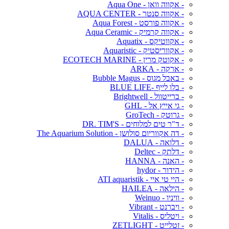
- אקווה וואן - Aqua One
- אקווה סנטר - AQUA CENTER
- אקווה פורסט - Aqua Forest
- אקווה קרמיק - Aqua Ceramic
- אקווטיקס - Aquatix
- אקווריסטיק - Aquaristic
- אקוטק מרין - ECOTECH MARINE
- ארקה - ARKA
- באבל מגוס - Bubble Magus
- בלו לייף -BLUE LIFE
- ברייטוול - Brightwell
- גי אייץ אל - GHL
- גרוטק - GroTech
- ד"ר טים למלוחים - DR. TIM'S
- דה אקווריום סולושן - The Aquarium Solution
- דלואה - DALUA
- דלתק - Deltec
- האנה - HANNA
- הידור - hydor
- היי טי איי - ATI aquaristik
- הילאה - HAILEA
- וויניו - Weinuo
- ויברנט - Vibrant
- ויטליס - Vitalis
- זטלייט - ZETLIGHT