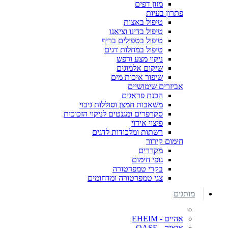
מזון דפים
פתרון בעיות
טיפול באצות
טיפול בדינו וציאנו
טיפול בטפילים בריף
טיפול במחלות דגים
ניקוי מצע ורפש
שיקום אלמוגים
שיפור איכות מים
אביזרים שימושיים
הכנת פראגים
משאבות חמצן וסוללות גיבוי
סקרפרים ומגנטים לניקוי הזכוכית
פיצוי אידוי
רשתות ומלכודות לדגים
חימום קירור
מקררים
גופי חימום
בקרי טמפרטורה
צגי טמפרטורה ומדחומים
מותגים
אהיים - EHEIM
אואזה - OASE