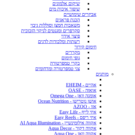
שיקום אלמוגים
שיפור איכות מים
אביזרים שימושיים
הכנת פראגים
משאבות חמצן וסוללות גיבוי
סקרפרים ומגנטים לניקוי הזכוכית
פיצוי אידוי
רשתות ומלכודות לדגים
חימום קירור
מקררים
גופי חימום
בקרי טמפרטורה
צגי טמפרטורה ומדחומים
מותגים
אהיים - EHEIM
אואזה - OASE
אומגה וואן - Omega One
אושן נוטרישן - Ocean Nutrition
אזו - AZOO
איזי לייף - Easy Life
איזי ריפס - Easy Reefs
אקווה אילומינשיין - AI Aqua Illumination
אקווה דקור - Aqua Decor
אקווה וואן - Aqua One