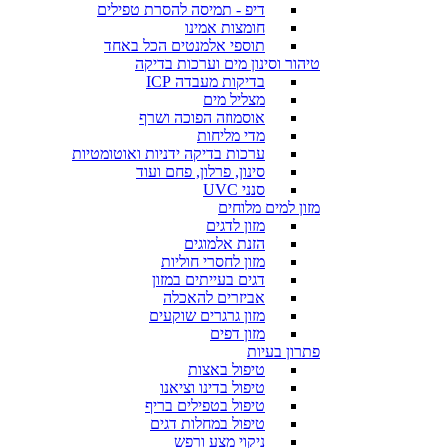
דיפ - תמיסה להסרת טפילים
חומצות אמינו
תוספי אלמנטים הכל באחד
טיהור וסינון מים וערכות בדיקה
בדיקות מעבדה ICP
מצליל מים
אוסמוזה הפוכה ושרף
מדי מליחות
ערכות בדיקה ידניות ואוטומטיות
סינון, פרלון, פחם ועוד
סנני UVC
מזון למים מלוחים
מזון לדגים
הזנת אלמוגים
מזון לחסרי חוליות
דגים בעייתים במזון
אביזרים להאכלה
מזון גרגרים שוקעים
מזון דפים
פתרון בעיות
טיפול באצות
טיפול בדינו וציאנו
טיפול בטפילים בריף
טיפול במחלות דגים
ניקוי מצע ורפש