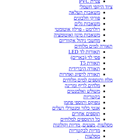
צנרת PVC
ציוד היקפי חשמלי
משאבות העלאה
פורקי חלבונים
משאבות גלים
רולרמט - פרלון אוטומטי
משאבות מינון ואוטומציה
מחשבי ניהול אקווריום
תאורה למים מלוחים
תאורות לד LED
פסי לד (בארים)
תאורת T5
תאורה היברידית
תאורה לרפיוג ואחרות
מלח ותוספים למים מלוחים
מלחים לריף ומרינה
משולש ואלמנטים
בקטריות
נופוקס ותוספי פחמן
אנטי כלור ומנטרלי רעלים
תוספים אחרים
כל התוספים למלוחים
מסלעות, מצעים, מדיות וקולונות
מדיות לבקטריות
מסלעות