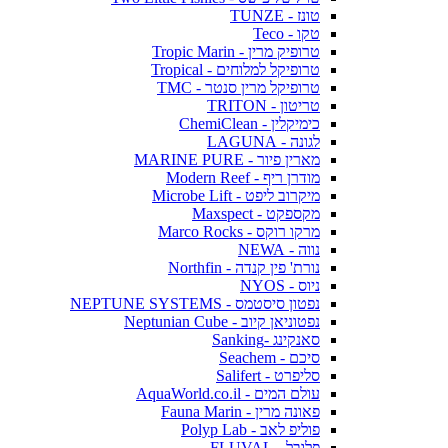
טונז - TUNZE
טקו - Teco
טרופיק מרין - Tropic Marin
טרופיקל למלוחים - Tropical
טרופיקל מרין סנטר - TMC
טריטון - TRITON
כימיקלין - ChemiClean
לגונה - LAGUNA
מארין פיור - MARINE PURE
מודרן ריף - Modern Reef
מיקרוב ליפט - Microbe Lift
מקספקט - Maxspect
מרקו רוקס - Marco Rocks
נווה - NEWA
נורת' פין קנדה - Northfin
ניוס - NYOS
נפטון סיסטמס - NEPTUNE SYSTEMS
נפטוניאן קיוב - Neptunian Cube
סאנקינג -Sanking
סיכם - Seachem
סליפרט - Salifert
עולם המים - AquaWorld.co.il
פאונה מרין - Fauna Marin
פוליפ לאב - Polyp Lab
פלובל - FLUVAL