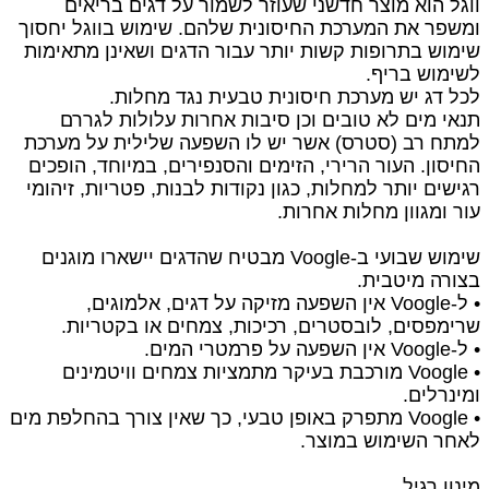
ווגל הוא מוצר חדשני שעוזר לשמור על דגים בריאים
ומשפר את ה
מערכת החיסונית שלהם. שימוש בווגל יחסוך
שימוש בתרופות קשות יותר עבור הדגים ושאינן מתאימות
לשימוש בריף.
לכל דג יש מערכת חיסונית טבעית נגד מחלות.
תנאי מים לא טובים וכן סיבות אחרות עלולות לגררם
למתח רב (סטרס) אשר
יש לו השפעה שלילית על מערכת
החיסון. העור הרירי, הזימים והסנפירים,
במיוחד, הופכים
רגישים יותר למחלות, כגון נקודות לבנות, פטריות, זיהומי
עור ומגוון מחלות אחרות.
שימוש שבועי ב-Voogle מבטיח שהדגים יישארו מוגנים
בצורה מיטבית.
• ל-Voogle אין השפעה מזיקה על דגים, אלמוגים,
שרימפסים, לובסטרים, רכיכות, צמחים או בקטריות.
• ל-Voogle אין השפעה על פרמטרי המים.
• Voogle מורכבת בעיקר מתמציות צמחים וויטמינים
ומינרלים.
• Voogle מתפרק באופן טבעי, כך שאין צורך בהחלפת מים
לאחר השימוש ב
מוצר.
מינון רגיל