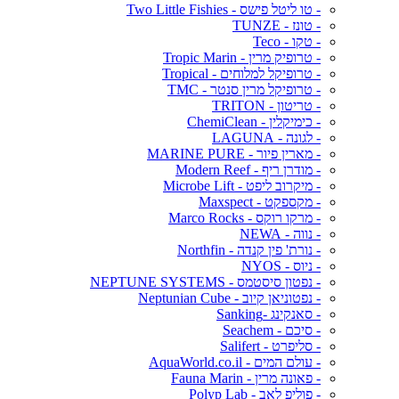
- טו ליטל פישס - Two Little Fishies
- טונז - TUNZE
- טקו - Teco
- טרופיק מרין - Tropic Marin
- טרופיקל למלוחים - Tropical
- טרופיקל מרין סנטר - TMC
- טריטון - TRITON
- כימיקלין - ChemiClean
- לגונה - LAGUNA
- מארין פיור - MARINE PURE
- מודרן ריף - Modern Reef
- מיקרוב ליפט - Microbe Lift
- מקספקט - Maxspect
- מרקו רוקס - Marco Rocks
- נווה - NEWA
- נורת' פין קנדה - Northfin
- ניוס - NYOS
- נפטון סיסטמס - NEPTUNE SYSTEMS
- נפטוניאן קיוב - Neptunian Cube
- סאנקינג -Sanking
- סיכם - Seachem
- סליפרט - Salifert
- עולם המים - AquaWorld.co.il
- פאונה מרין - Fauna Marin
- פוליפ לאב - Polyp Lab