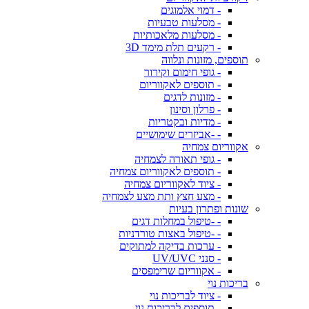
- דמוי אלמוגים
- מסלעות טבעיות
- מסלעות מלאכותיות
- רקעים תלת מימד 3D
תוספים, מזונות ונלווה
- גופי חימום וקירור
- תוספים לאקווריום
- מזונות לדגים
- פרלון וסינון
- מדיות ובקטריות
- -אביזרים שימושיים
אקווריום צמחיה
- גופי תאורה לצמחיה
- תוספים לאקווריום צמחיה
- ציוד לאקווריום צמחיה
- מצע חצץ ותת מצע לצמחיה
שונות ופתרון בעיות
- -טיפול במחלות דגים
- -טיפול באצות טורדניות
- ערכות בדיקה למתוקים
- סנני UV/UVC
- אקווריום שרימפסים
בריכות נוי
- ציוד לבריכות נוי
- תוספים לבריכות נוי