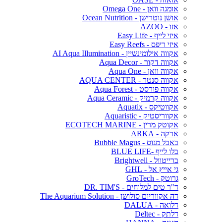
אומגה וואן - Omega One
אושן נוטרישן - Ocean Nutrition
אזו - AZOO
איזי לייף - Easy Life
איזי ריפס - Easy Reefs
אקווה אילומינשיין - AI Aqua Illumination
אקווה דקור - Aqua Decor
אקווה וואן - Aqua One
אקווה סנטר - AQUA CENTER
אקווה פורסט - Aqua Forest
אקווה קרמיק - Aqua Ceramic
אקווטיקס - Aquatix
אקווריסטיק - Aquaristic
אקוטק מרין - ECOTECH MARINE
ארקה - ARKA
באבל מגוס - Bubble Magus
בלו לייף -BLUE LIFE
ברייטוול - Brightwell
גי אייץ אל - GHL
גרוטק - GroTech
ד"ר טים למלוחים - DR. TIM'S
דה אקווריום סולושן - The Aquarium Solution
דלואה - DALUA
דלתק - Deltec