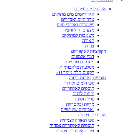
אקווריומים וציודם
אקווריומים מים מתוקים
טרריומים ואביזרים
פילטרים ואביזרי סינון
מצעים, חול וחצץ
משאבות למתוקים
תאורה
צנרת
דקורציות לאקווריום
דמוי אלמוגים
מסלעות טבעיות
מסלעות מלאכותיות
רקעים תלת מימד 3D
תוספים, מזונות ונלווה
גופי חימום וקירור
תוספים לאקווריום
מזונות לדגים
פרלון וסינון
מדיות ובקטריות
-אביזרים שימושיים
אקווריום צמחיה
גופי תאורה לצמחיה
תוספים לאקווריום צמחיה
ציוד לאקווריום צמחיה