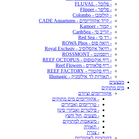
- פלובל - FLUVAL
- פליפר - Flipper
- קולומבו - Colombo
- קייד אקווריומים - CADE Aquariums
- קמור - Kamoer
- קריב סי - CaribSea
- רד סי - Red Sea
- רואה פוס - ROWA Phos
- רויאל אקסלוסיב - Royal Exclusiv
- רוסמונט - ROSSMONT
- ריף אוקטופוס - REEF OCTOPUS
- ריף פלאוורס - Reef Flowers
- ריף פקטורי - REEF FACTORY
- תאורות לד אילומגיק - Illumagic
מבצעים
מים מתוקים
אקווריומים וציודם
- אקווריומים מים מתוקים
- טרריומים ואביזרים
- פילטרים ואביזרי סינון
- מצעים, חול וחצץ
- משאבות למתוקים
- תאורה
- צנרת
דקורציות לאקווריום