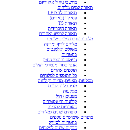
מחשבי ניהול אקווריום
תאורה למים מלוחים
תאורות לד LED
פסי לד (בארים)
תאורת T5
תאורה היברידית
תאורה לרפיוג ואחרות
מלח ותוספים למים מלוחים
מלחים לריף ומרינה
משולש ואלמנטים
בקטריות
נופוקס ותוספי פחמן
אנטי כלור ומנטרלי רעלים
תוספים אחרים
כל התוספים למלוחים
מסלעות, מצעים, מדיות וקולונות
מדיות לבקטריות
מסלעות
מצעים / חול
קולונות וריאקטורים
דקורציות למרינה
סופחים שונים למלוחים
מוצרים שימושיים נוספים
בקטריות לסייקל
דבקים שונים למלוחים