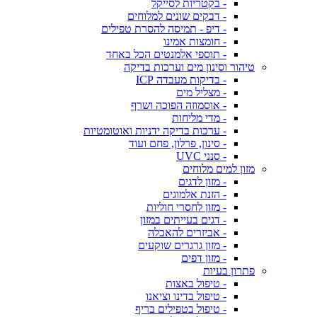
- בקטריות לסייקל
- דבקים שונים למלוחים
- דיפ - תמיסה להסרת טפילים
- חומצות אמינו
- תוספי אלמנטים הכל באחד
טיהור וסינון מים וערכות בדיקה
- בדיקות מעבדה ICP
- מצליל מים
- אוסמוזה הפוכה ושרף
- מדי מליחות
- ערכות בדיקה ידניות ואוטומטיות
- סינון, פרלון, פחם ועוד
- סנני UVC
מזון למים מלוחים
- מזון לדגים
- הזנת אלמוגים
- מזון לחסרי חוליות
- דגים בעייתים במזון
- אביזרים להאכלה
- מזון גרגרים שוקעים
- מזון דפים
פתרון בעיות
- טיפול באצות
- טיפול בדינו וציאנו
- טיפול בטפילים בריף