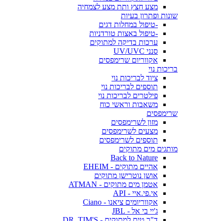
מצע חצץ ותת מצע לצמחיה
שונות ופתרון בעיות
-טיפול במחלות דגים
-טיפול באצות טורדניות
ערכות בדיקה למתוקים
סנני UV/UVC
אקווריום שרימפסים
בריכות נוי
ציוד לבריכות נוי
תוספים לבריכות נוי
פילטרים לבריכות נוי
משאבות וראשי כוח
שרימפסים
מזון לשרימפסים
מצעים לשרימפסים
תוספים לשרימפסים
מותגים מים מתוקים
Back to Nature
אהיים מתוקים - EHEIM
אושן נוטרישן מתוקים
אטמן מים מתוקים - ATMAN
אי.פי.איי - API
אקווריומים ציאנו - Ciano
ג'יי בי אל - JBL
ד"ר טים למתוקים - DR. TIM'S