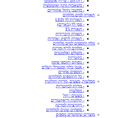
- רולרמט - פרלון אוטומטי
- משאבות מינון ואוטומציה
- מחשבי ניהול אקווריום
תאורה למים מלוחים
- תאורות לד LED
- פסי לד (בארים)
- תאורת T5
- תאורה היברידית
- תאורה לרפיוג ואחרות
מלח ותוספים למים מלוחים
- מלחים לריף ומרינה
- משולש ואלמנטים
- בקטריות
- נופוקס ותוספי פחמן
- אנטי כלור ומנטרלי רעלים
- תוספים אחרים
- כל התוספים למלוחים
מסלעות, מצעים, מדיות וקולונות
- מדיות לבקטריות
- מסלעות
- מצעים / חול
- קולונות וריאקטורים
- דקורציות למרינה
- סופחים שונים למלוחים
מוצרים שימושיים נוספים