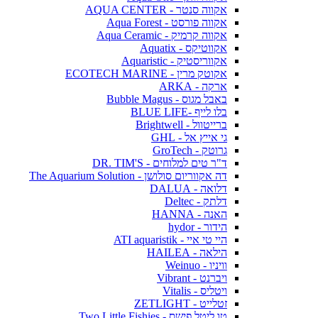
אקווה סנטר - AQUA CENTER
אקווה פורסט - Aqua Forest
אקווה קרמיק - Aqua Ceramic
אקווטיקס - Aquatix
אקווריסטיק - Aquaristic
אקוטק מרין - ECOTECH MARINE
ארקה - ARKA
באבל מגוס - Bubble Magus
בלו לייף -BLUE LIFE
ברייטוול - Brightwell
גי אייץ אל - GHL
גרוטק - GroTech
ד"ר טים למלוחים - DR. TIM'S
דה אקווריום סולושן - The Aquarium Solution
דלואה - DALUA
דלתק - Deltec
האנה - HANNA
הידור - hydor
היי טי איי - ATI aquaristik
הילאה - HAILEA
וויניו - Weinuo
ויברנט - Vibrant
ויטליס - Vitalis
זטלייט - ZETLIGHT
טו ליטל פישס - Two Little Fishies