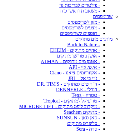
- פילטרים לבריכות נוי
- משאבות וראשי כוח
שרימפסים
- מזון לשרימפסים
- מצעים לשרימפסים
- תוספים לשרימפסים
מותגים מים מתוקים
- Back to Nature
- אהיים מתוקים - EHEIM
- אושן נוטרישן מתוקים
- אטמן מים מתוקים - ATMAN
- אי.פי.איי - API
- אקווריומים ציאנו - Ciano
- ג'יי בי אל - JBL
- ד"ר טים למתוקים - DR. TIM'S
- דנרלי - DENNERLE
- טטרה - Tetra
- טרופיקל למתוקים - Tropical
- מיקרוב ליפט מתוקים - MICROBE LIFT
- מתוקים Seachem
- סאן סאן - SUNSUN
- סליפרט מתוקים
- סרה - Sera