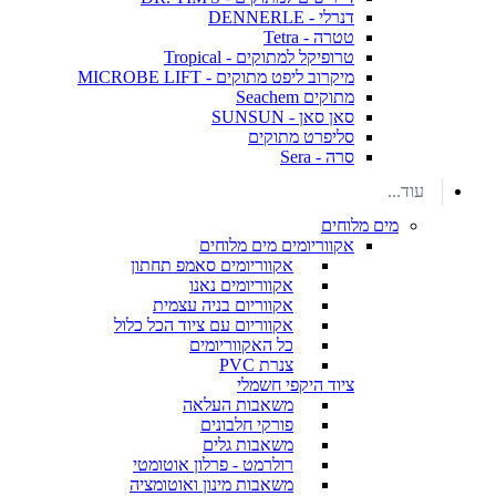
דנרלי - DENNERLE
טטרה - Tetra
טרופיקל למתוקים - Tropical
מיקרוב ליפט מתוקים - MICROBE LIFT
מתוקים Seachem
סאן סאן - SUNSUN
סליפרט מתוקים
סרה - Sera
עוד...
מים מלוחים
אקווריומים מים מלוחים
אקווריומים סאמפ תחתון
אקווריומים נאנו
אקווריום בניה עצמית
אקווריום עם ציוד הכל כלול
כל האקווריומים
צנרת PVC
ציוד היקפי חשמלי
משאבות העלאה
פורקי חלבונים
משאבות גלים
רולרמט - פרלון אוטומטי
משאבות מינון ואוטומציה