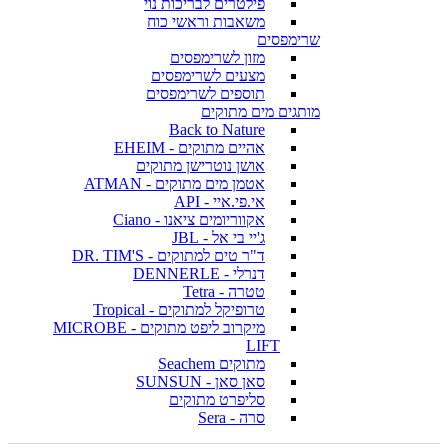
פילטרים לבריכות נוי
משאבות וראשי כוח
שרימפסים
מזון לשרימפסים
מצעים לשרימפסים
תוספים לשרימפסים
מותגים מים מתוקים
Back to Nature
אהיים מתוקים - EHEIM
אושן נוטרישן מתוקים
אטמן מים מתוקים - ATMAN
אי.פי.איי - API
אקווריומים ציאנו - Ciano
ג'יי בי אל - JBL
ד"ר טים למתוקים - DR. TIM'S
דנרלי - DENNERLE
טטרה - Tetra
טרופיקל למתוקים - Tropical
מיקרוב ליפט מתוקים - MICROBE
LIFT
מתוקים Seachem
סאן סאן - SUNSUN
סליפרט מתוקים
סרה - Sera