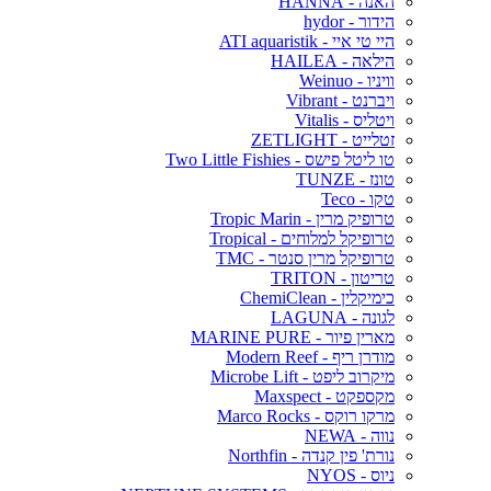
האנה - HANNA
הידור - hydor
היי טי איי - ATI aquaristik
הילאה - HAILEA
וויניו - Weinuo
ויברנט - Vibrant
ויטליס - Vitalis
זטלייט - ZETLIGHT
טו ליטל פישס - Two Little Fishies
טונז - TUNZE
טקו - Teco
טרופיק מרין - Tropic Marin
טרופיקל למלוחים - Tropical
טרופיקל מרין סנטר - TMC
טריטון - TRITON
כימיקלין - ChemiClean
לגונה - LAGUNA
מארין פיור - MARINE PURE
מודרן ריף - Modern Reef
מיקרוב ליפט - Microbe Lift
מקספקט - Maxspect
מרקו רוקס - Marco Rocks
נווה - NEWA
נורת' פין קנדה - Northfin
ניוס - NYOS