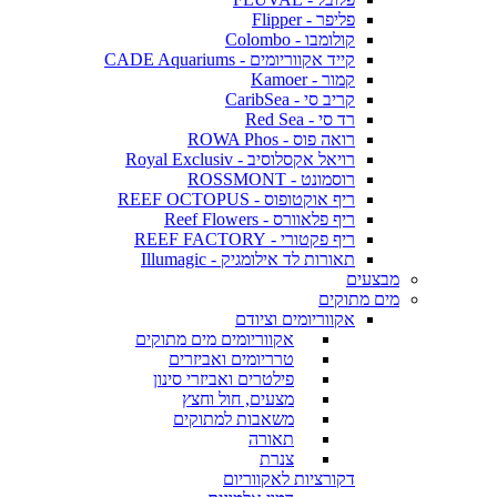
פליפר - Flipper
קולומבו - Colombo
קייד אקווריומים - CADE Aquariums
קמור - Kamoer
קריב סי - CaribSea
רד סי - Red Sea
רואה פוס - ROWA Phos
רויאל אקסלוסיב - Royal Exclusiv
רוסמונט - ROSSMONT
ריף אוקטופוס - REEF OCTOPUS
ריף פלאוורס - Reef Flowers
ריף פקטורי - REEF FACTORY
תאורות לד אילומגיק - Illumagic
מבצעים
מים מתוקים
אקווריומים וציודם
אקווריומים מים מתוקים
טרריומים ואביזרים
פילטרים ואביזרי סינון
מצעים, חול וחצץ
משאבות למתוקים
תאורה
צנרת
דקורציות לאקווריום