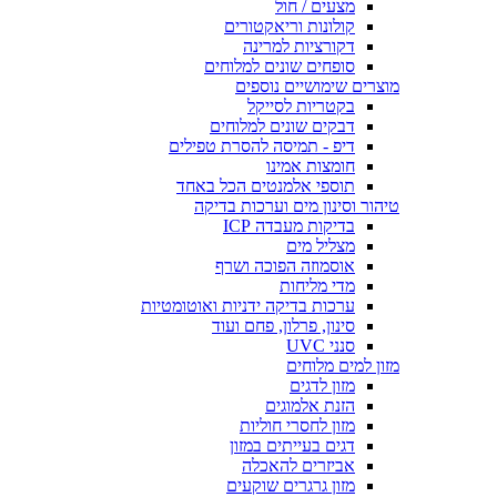
מצעים / חול
קולונות וריאקטורים
דקורציות למרינה
סופחים שונים למלוחים
מוצרים שימושיים נוספים
בקטריות לסייקל
דבקים שונים למלוחים
דיפ - תמיסה להסרת טפילים
חומצות אמינו
תוספי אלמנטים הכל באחד
טיהור וסינון מים וערכות בדיקה
בדיקות מעבדה ICP
מצליל מים
אוסמוזה הפוכה ושרף
מדי מליחות
ערכות בדיקה ידניות ואוטומטיות
סינון, פרלון, פחם ועוד
סנני UVC
מזון למים מלוחים
מזון לדגים
הזנת אלמוגים
מזון לחסרי חוליות
דגים בעייתים במזון
אביזרים להאכלה
מזון גרגרים שוקעים