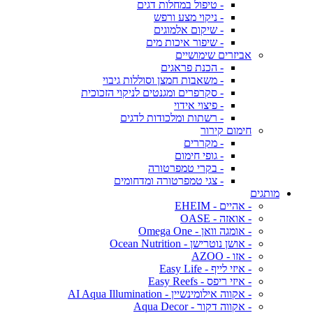
- טיפול במחלות דגים
- ניקוי מצע ורפש
- שיקום אלמוגים
- שיפור איכות מים
אביזרים שימושיים
- הכנת פראגים
- משאבות חמצן וסוללות גיבוי
- סקרפרים ומגנטים לניקוי הזכוכית
- פיצוי אידוי
- רשתות ומלכודות לדגים
חימום קירור
- מקררים
- גופי חימום
- בקרי טמפרטורה
- צגי טמפרטורה ומדחומים
מותגים
- אהיים - EHEIM
- אואזה - OASE
- אומגה וואן - Omega One
- אושן נוטרישן - Ocean Nutrition
- אזו - AZOO
- איזי לייף - Easy Life
- איזי ריפס - Easy Reefs
- אקווה אילומינשיין - AI Aqua Illumination
- אקווה דקור - Aqua Decor