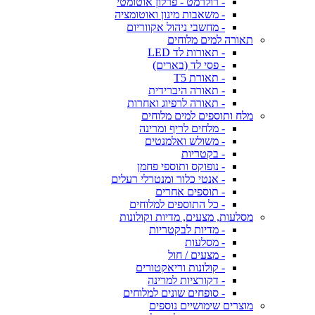
- רולרמט - פרלון אוטומטי
- משאבות מינון ואוטומציה
- מחשבי ניהול אקווריום
תאורה למים מלוחים
- תאורות לד LED
- פסי לד (בארים)
- תאורת T5
- תאורה היברידית
- תאורה לרפיוג ואחרות
מלח ותוספים למים מלוחים
- מלחים לריף ומרינה
- משולש ואלמנטים
- בקטריות
- נופוקס ותוספי פחמן
- אנטי כלור ומנטרלי רעלים
- תוספים אחרים
- כל התוספים למלוחים
מסלעות, מצעים, מדיות וקולונות
- מדיות לבקטריות
- מסלעות
- מצעים / חול
- קולונות וריאקטורים
- דקורציות למרינה
- סופחים שונים למלוחים
מוצרים שימושיים נוספים