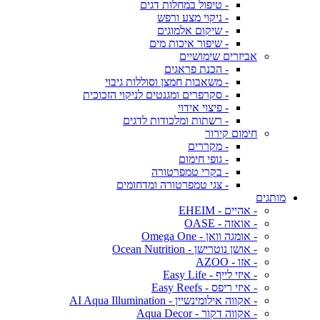
- טיפול במחלות דגים
- ניקוי מצע ורפש
- שיקום אלמוגים
- שיפור איכות מים
אביזרים שימושיים
- הכנת פראגים
- משאבות חמצן וסוללות גיבוי
- סקרפרים ומגנטים לניקוי הזכוכית
- פיצוי אידוי
- רשתות ומלכודות לדגים
חימום קירור
- מקררים
- גופי חימום
- בקרי טמפרטורה
- צגי טמפרטורה ומדחומים
מותגים
- אהיים - EHEIM
- אואזה - OASE
- אומגה וואן - Omega One
- אושן נוטרישן - Ocean Nutrition
- אזו - AZOO
- איזי לייף - Easy Life
- איזי ריפס - Easy Reefs
- אקווה אילומינשיין - AI Aqua Illumination
- אקווה דקור - Aqua Decor