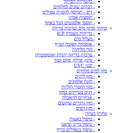
- בקטריות לסייקל
- דבקים שונים למלוחים
- דיפ - תמיסה להסרת טפילים
- חומצות אמינו
- תוספי אלמנטים הכל באחד
טיהור וסינון מים וערכות בדיקה
- בדיקות מעבדה ICP
- מצליל מים
- אוסמוזה הפוכה ושרף
- מדי מליחות
- ערכות בדיקה ידניות ואוטומטיות
- סינון, פרלון, פחם ועוד
- סנני UVC
מזון למים מלוחים
- מזון לדגים
- הזנת אלמוגים
- מזון לחסרי חוליות
- דגים בעייתים במזון
- אביזרים להאכלה
- מזון גרגרים שוקעים
- מזון דפים
פתרון בעיות
- טיפול באצות
- טיפול בדינו וציאנו
- טיפול בטפילים בריף