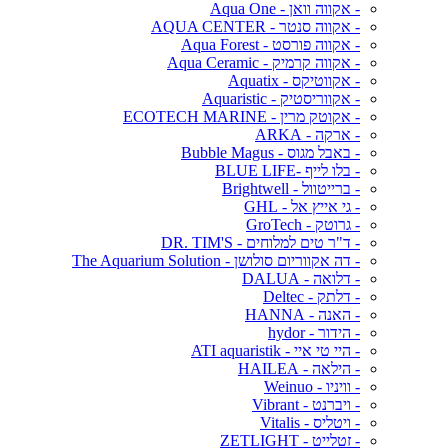
- אקווה וואן - Aqua One
- אקווה סנטר - AQUA CENTER
- אקווה פורסט - Aqua Forest
- אקווה קרמיק - Aqua Ceramic
- אקווטיקס - Aquatix
- אקווריסטיק - Aquaristic
- אקוטק מרין - ECOTECH MARINE
- ארקה - ARKA
- באבל מגוס - Bubble Magus
- בלו לייף -BLUE LIFE
- ברייטוול - Brightwell
- גי אייץ אל - GHL
- גרוטק - GroTech
- ד"ר טים למלוחים - DR. TIM'S
- דה אקווריום סולושן - The Aquarium Solution
- דלואה - DALUA
- דלתק - Deltec
- האנה - HANNA
- הידור - hydor
- היי טי איי - ATI aquaristik
- הילאה - HAILEA
- וויניו - Weinuo
- ויברנט - Vibrant
- ויטליס - Vitalis
- זטלייט - ZETLIGHT