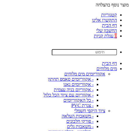
מוצר נוסף בהצלחה
קטגוריות
התקשרו אלינו
דף הבית
החשבון שלי
0
עגלת קניות
דף הבית
מים מלוחים
אקווריומים מים מלוחים
- אקווריומים סאמפ תחתון
- אקווריומים נאנו
- אקווריום בניה עצמית
- אקווריום עם ציוד הכל כלול
- כל האקווריומים
- צנרת PVC
ציוד היקפי חשמלי
- משאבות העלאה
- פורקי חלבונים
- משאבות גלים