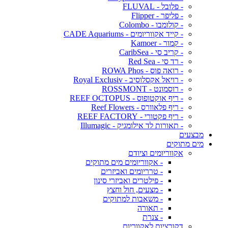
- פלובל - FLUVAL
- פליפר - Flipper
- קולומבו - Colombo
- קייד אקווריומים - CADE Aquariums
- קמור - Kamoer
- קריב סי - CaribSea
- רד סי - Red Sea
- רואה פוס - ROWA Phos
- רויאל אקסלוסיב - Royal Exclusiv
- רוסמונט - ROSSMONT
- ריף אוקטופוס - REEF OCTOPUS
- ריף פלאוורס - Reef Flowers
- ריף פקטורי - REEF FACTORY
- תאורות לד אילומגיק - Illumagic
מבצעים
מים מתוקים
אקווריומים וציודם
- אקווריומים מים מתוקים
- טרריומים ואביזרים
- פילטרים ואביזרי סינון
- מצעים, חול וחצץ
- משאבות למתוקים
- תאורה
- צנרת
דקורציות לאקווריום