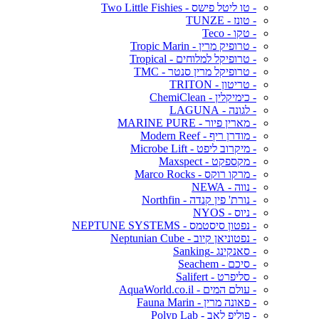
- טו ליטל פישס - Two Little Fishies
- טונז - TUNZE
- טקו - Teco
- טרופיק מרין - Tropic Marin
- טרופיקל למלוחים - Tropical
- טרופיקל מרין סנטר - TMC
- טריטון - TRITON
- כימיקלין - ChemiClean
- לגונה - LAGUNA
- מארין פיור - MARINE PURE
- מודרן ריף - Modern Reef
- מיקרוב ליפט - Microbe Lift
- מקספקט - Maxspect
- מרקו רוקס - Marco Rocks
- נווה - NEWA
- נורת' פין קנדה - Northfin
- ניוס - NYOS
- נפטון סיסטמס - NEPTUNE SYSTEMS
- נפטוניאן קיוב - Neptunian Cube
- סאנקינג -Sanking
- סיכם - Seachem
- סליפרט - Salifert
- עולם המים - AquaWorld.co.il
- פאונה מרין - Fauna Marin
- פוליפ לאב - Polyp Lab