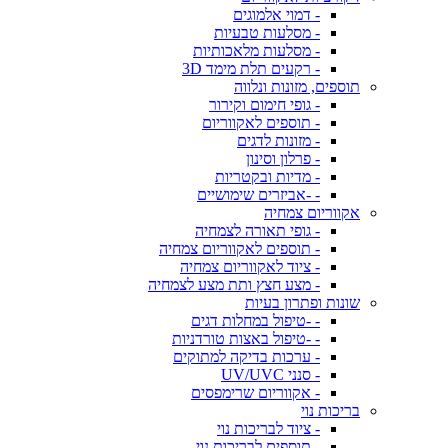
- דמוי אלמוגים
- מסלעות טבעיות
- מסלעות מלאכותיות
- רקעים תלת מימד 3D
תוספים, מזונות ונלווה
- גופי חימום וקירור
- תוספים לאקווריום
- מזונות לדגים
- פרלון וסינון
- מדיות ובקטריות
- -אביזרים שימושיים
אקווריום צמחיה
- גופי תאורה לצמחיה
- תוספים לאקווריום צמחיה
- ציוד לאקווריום צמחיה
- מצע חצץ ותת מצע לצמחיה
שונות ופתרון בעיות
- -טיפול במחלות דגים
- -טיפול באצות טורדניות
- ערכות בדיקה למתוקים
- סנני UV/UVC
- אקווריום שרימפסים
בריכות נוי
- ציוד לבריכות נוי
- תוספים לבריכות נוי