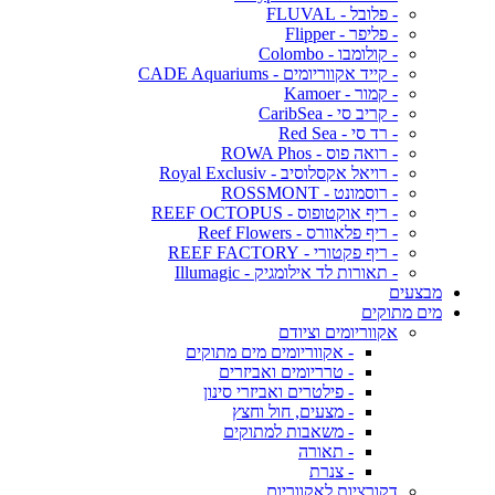
- פלובל - FLUVAL
- פליפר - Flipper
- קולומבו - Colombo
- קייד אקווריומים - CADE Aquariums
- קמור - Kamoer
- קריב סי - CaribSea
- רד סי - Red Sea
- רואה פוס - ROWA Phos
- רויאל אקסלוסיב - Royal Exclusiv
- רוסמונט - ROSSMONT
- ריף אוקטופוס - REEF OCTOPUS
- ריף פלאוורס - Reef Flowers
- ריף פקטורי - REEF FACTORY
- תאורות לד אילומגיק - Illumagic
מבצעים
מים מתוקים
אקווריומים וציודם
- אקווריומים מים מתוקים
- טרריומים ואביזרים
- פילטרים ואביזרי סינון
- מצעים, חול וחצץ
- משאבות למתוקים
- תאורה
- צנרת
דקורציות לאקווריום