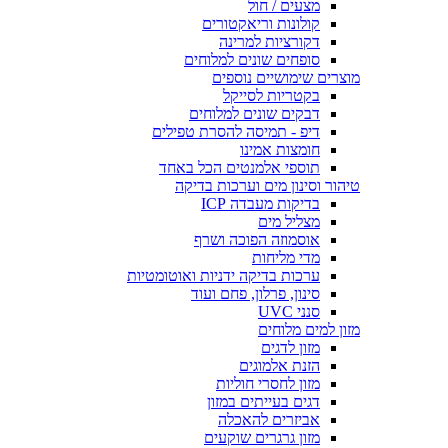
מצעים / חול
קולונות וריאקטורים
דקורציות למרינה
סופחים שונים למלוחים
מוצרים שימושיים נוספים
בקטריות לסייקל
דבקים שונים למלוחים
דיפ - תמיסה להסרת טפילים
חומצות אמינו
תוספי אלמנטים הכל באחד
טיהור וסינון מים וערכות בדיקה
בדיקות מעבדה ICP
מצליל מים
אוסמוזה הפוכה ושרף
מדי מליחות
ערכות בדיקה ידניות ואוטומטיות
סינון, פרלון, פחם ועוד
סנני UVC
מזון למים מלוחים
מזון לדגים
הזנת אלמוגים
מזון לחסרי חוליות
דגים בעייתים במזון
אביזרים להאכלה
מזון גרגרים שוקעים