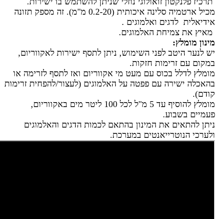
תרכיז פלנקטון זואולוגי נוזלי שניתן להשתמש בו ישירות.
מכיל ארטמיה סלינה איכותית (0.2-20 מ"מ). זה מספק תזונה
אידיאלית לדגים ואלמוגים .
מאיץ את צמיחת האלמוגים.
מינון מומלץ:
יש לנער היטב לפני השימוש, ניתן לתסף ישירות לאקווריום,
במקום עם זרימות חזקות.
מומלץ לדלל בכוס עם מעט מי אקווריום ואז לתסף לזרימה או
בהאכלה ישירה עם פפטה על האלמוגים (לעצור/להפחית זרימות
קודם).
מומלץ להוסיף עד 5 מ"ל לכל 100 ליטר מים באקווריום,
פעמיים בשבוע.
ניתן להתאים את המינון בהתאם לכמות הדגים והאלמוגים
ולערכי הנוטרייאנטים במערכת.