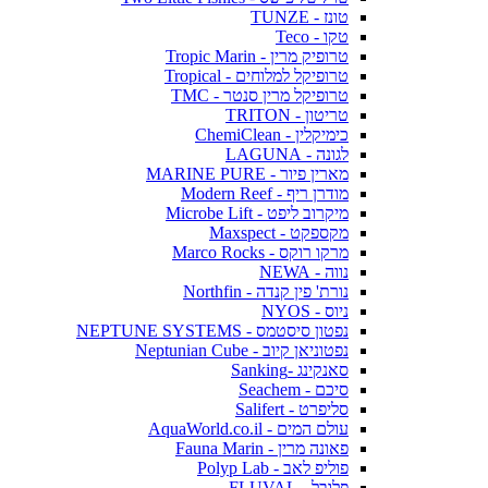
טונז - TUNZE
טקו - Teco
טרופיק מרין - Tropic Marin
טרופיקל למלוחים - Tropical
טרופיקל מרין סנטר - TMC
טריטון - TRITON
כימיקלין - ChemiClean
לגונה - LAGUNA
מארין פיור - MARINE PURE
מודרן ריף - Modern Reef
מיקרוב ליפט - Microbe Lift
מקספקט - Maxspect
מרקו רוקס - Marco Rocks
נווה - NEWA
נורת' פין קנדה - Northfin
ניוס - NYOS
נפטון סיסטמס - NEPTUNE SYSTEMS
נפטוניאן קיוב - Neptunian Cube
סאנקינג -Sanking
סיכם - Seachem
סליפרט - Salifert
עולם המים - AquaWorld.co.il
פאונה מרין - Fauna Marin
פוליפ לאב - Polyp Lab
פלובל - FLUVAL