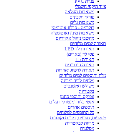
צנרת PVC
ציוד היקפי חשמלי
משאבות העלאה
פורקי חלבונים
משאבות גלים
רולרמט - פרלון אוטומטי
משאבות מינון ואוטומציה
מחשבי ניהול אקווריום
תאורה למים מלוחים
תאורות לד LED
פסי לד (בארים)
תאורת T5
תאורה היברידית
תאורה לרפיוג ואחרות
מלח ותוספים למים מלוחים
מלחים לריף ומרינה
משולש ואלמנטים
בקטריות
נופוקס ותוספי פחמן
אנטי כלור ומנטרלי רעלים
תוספים אחרים
כל התוספים למלוחים
מסלעות, מצעים, מדיות וקולונות
מדיות לבקטריות
מסלעות