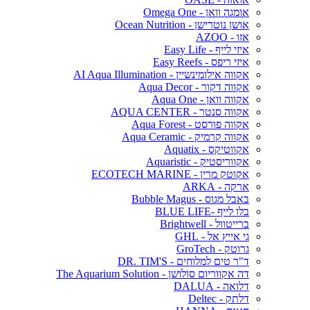
אומגה וואן - Omega One
אושן נוטרישן - Ocean Nutrition
אזו - AZOO
איזי לייף - Easy Life
איזי ריפס - Easy Reefs
אקווה אילומינשיין - AI Aqua Illumination
אקווה דקור - Aqua Decor
אקווה וואן - Aqua One
אקווה סנטר - AQUA CENTER
אקווה פורסט - Aqua Forest
אקווה קרמיק - Aqua Ceramic
אקווטיקס - Aquatix
אקווריסטיק - Aquaristic
אקוטק מרין - ECOTECH MARINE
ארקה - ARKA
באבל מגוס - Bubble Magus
בלו לייף -BLUE LIFE
ברייטוול - Brightwell
גי אייץ אל - GHL
גרוטק - GroTech
ד"ר טים למלוחים - DR. TIM'S
דה אקווריום סולושן - The Aquarium Solution
דלואה - DALUA
דלתק - Deltec