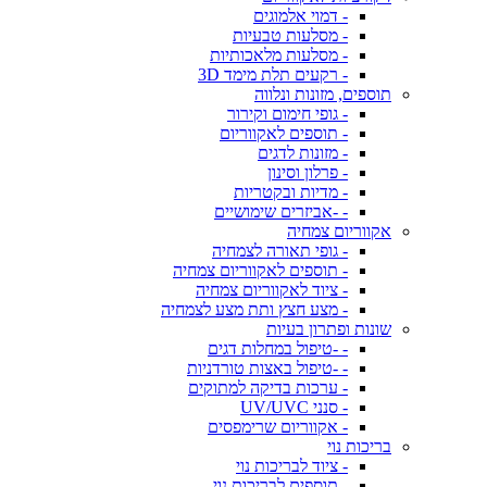
- דמוי אלמוגים
- מסלעות טבעיות
- מסלעות מלאכותיות
- רקעים תלת מימד 3D
תוספים, מזונות ונלווה
- גופי חימום וקירור
- תוספים לאקווריום
- מזונות לדגים
- פרלון וסינון
- מדיות ובקטריות
- -אביזרים שימושיים
אקווריום צמחיה
- גופי תאורה לצמחיה
- תוספים לאקווריום צמחיה
- ציוד לאקווריום צמחיה
- מצע חצץ ותת מצע לצמחיה
שונות ופתרון בעיות
- -טיפול במחלות דגים
- -טיפול באצות טורדניות
- ערכות בדיקה למתוקים
- סנני UV/UVC
- אקווריום שרימפסים
בריכות נוי
- ציוד לבריכות נוי
- תוספים לבריכות נוי