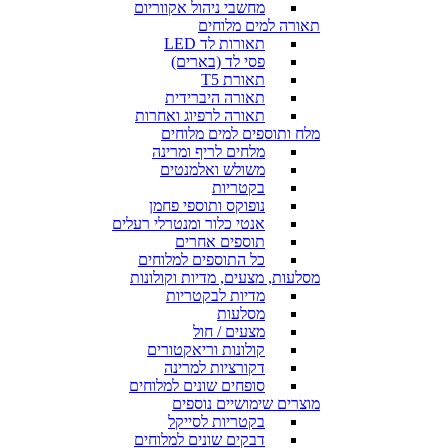
מחשבי ניהול אקווריום
תאורה למים מלוחים
תאורות לד LED
פסי לד (בארים)
תאורת T5
תאורה היברידית
תאורה לרפיוג ואחרות
מלח ותוספים למים מלוחים
מלחים לריף ומרינה
משולש ואלמנטים
בקטריות
נופוקס ותוספי פחמן
אנטי כלור ומנטרלי רעלים
תוספים אחרים
כל התוספים למלוחים
מסלעות, מצעים, מדיות וקולונות
מדיות לבקטריות
מסלעות
מצעים / חול
קולונות וריאקטורים
דקורציות למרינה
סופחים שונים למלוחים
מוצרים שימושיים נוספים
בקטריות לסייקל
דבקים שונים למלוחים