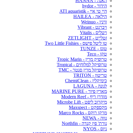
האנה - HANNA
הידור - hydor
היי טי איי - ATI aquaristik
הילאה - HAILEA
וויניו - Weinuo
ויברנט - Vibrant
ויטליס - Vitalis
זטלייט - ZETLIGHT
טו ליטל פישס - Two Little Fishies
טונז - TUNZE
טקו - Teco
טרופיק מרין - Tropic Marin
טרופיקל למלוחים - Tropical
טרופיקל מרין סנטר - TMC
טריטון - TRITON
כימיקלין - ChemiClean
לגונה - LAGUNA
מארין פיור - MARINE PURE
מודרן ריף - Modern Reef
מיקרוב ליפט - Microbe Lift
מקספקט - Maxspect
מרקו רוקס - Marco Rocks
נווה - NEWA
נורת' פין קנדה - Northfin
ניוס - NYOS