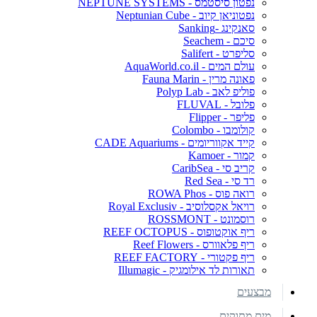
נפטון סיסטמס - NEPTUNE SYSTEMS
נפטוניאן קיוב - Neptunian Cube
סאנקינג -Sanking
סיכם - Seachem
סליפרט - Salifert
עולם המים - AquaWorld.co.il
פאונה מרין - Fauna Marin
פוליפ לאב - Polyp Lab
פלובל - FLUVAL
פליפר - Flipper
קולומבו - Colombo
קייד אקווריומים - CADE Aquariums
קמור - Kamoer
קריב סי - CaribSea
רד סי - Red Sea
רואה פוס - ROWA Phos
רויאל אקסלוסיב - Royal Exclusiv
רוסמונט - ROSSMONT
ריף אוקטופוס - REEF OCTOPUS
ריף פלאוורס - Reef Flowers
ריף פקטורי - REEF FACTORY
תאורות לד אילומגיק - Illumagic
מבצעים
מים מתוקים