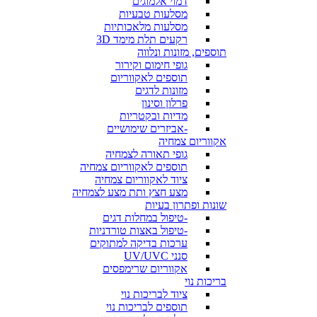
דמוי אלמוגים
מסלעות טבעיות
מסלעות מלאכותיות
רקעים תלת מימד 3D
תוספים, מזונות ונלווה
גופי חימום וקירור
תוספים לאקווריום
מזונות לדגים
פרלון וסינון
מדיות ובקטריות
-אביזרים שימושיים
אקווריום צמחיה
גופי תאורה לצמחיה
תוספים לאקווריום צמחיה
ציוד לאקווריום צמחיה
מצע חצץ ותת מצע לצמחיה
שונות ופתרון בעיות
-טיפול במחלות דגים
-טיפול באצות טורדניות
ערכות בדיקה למתוקים
סנני UV/UVC
אקווריום שרימפסים
בריכות נוי
ציוד לבריכות נוי
תוספים לבריכות נוי