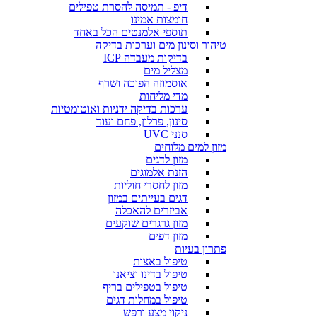
דיפ - תמיסה להסרת טפילים
חומצות אמינו
תוספי אלמנטים הכל באחד
טיהור וסינון מים וערכות בדיקה
בדיקות מעבדה ICP
מצליל מים
אוסמוזה הפוכה ושרף
מדי מליחות
ערכות בדיקה ידניות ואוטומטיות
סינון, פרלון, פחם ועוד
סנני UVC
מזון למים מלוחים
מזון לדגים
הזנת אלמוגים
מזון לחסרי חוליות
דגים בעייתים במזון
אביזרים להאכלה
מזון גרגרים שוקעים
מזון דפים
פתרון בעיות
טיפול באצות
טיפול בדינו וציאנו
טיפול בטפילים בריף
טיפול במחלות דגים
ניקוי מצע ורפש