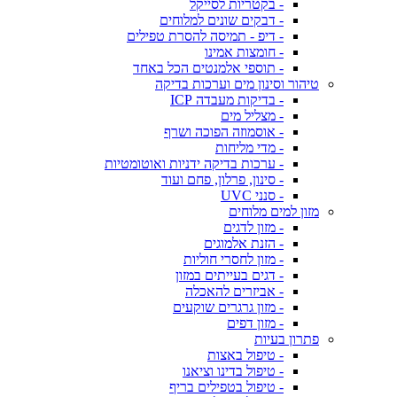
- בקטריות לסייקל
- דבקים שונים למלוחים
- דיפ - תמיסה להסרת טפילים
- חומצות אמינו
- תוספי אלמנטים הכל באחד
טיהור וסינון מים וערכות בדיקה
- בדיקות מעבדה ICP
- מצליל מים
- אוסמוזה הפוכה ושרף
- מדי מליחות
- ערכות בדיקה ידניות ואוטומטיות
- סינון, פרלון, פחם ועוד
- סנני UVC
מזון למים מלוחים
- מזון לדגים
- הזנת אלמוגים
- מזון לחסרי חוליות
- דגים בעייתים במזון
- אביזרים להאכלה
- מזון גרגרים שוקעים
- מזון דפים
פתרון בעיות
- טיפול באצות
- טיפול בדינו וציאנו
- טיפול בטפילים בריף