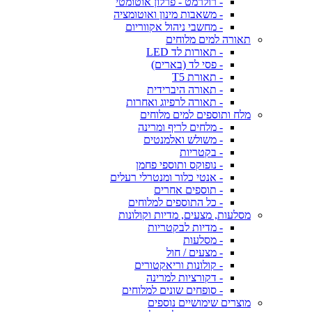
- רולרמט - פרלון אוטומטי
- משאבות מינון ואוטומציה
- מחשבי ניהול אקווריום
תאורה למים מלוחים
- תאורות לד LED
- פסי לד (בארים)
- תאורת T5
- תאורה היברידית
- תאורה לרפיוג ואחרות
מלח ותוספים למים מלוחים
- מלחים לריף ומרינה
- משולש ואלמנטים
- בקטריות
- נופוקס ותוספי פחמן
- אנטי כלור ומנטרלי רעלים
- תוספים אחרים
- כל התוספים למלוחים
מסלעות, מצעים, מדיות וקולונות
- מדיות לבקטריות
- מסלעות
- מצעים / חול
- קולונות וריאקטורים
- דקורציות למרינה
- סופחים שונים למלוחים
מוצרים שימושיים נוספים