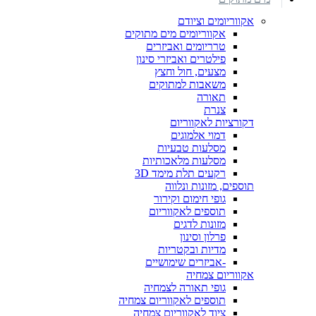
אקווריומים וציודם
אקווריומים מים מתוקים
טרריומים ואביזרים
פילטרים ואביזרי סינון
מצעים, חול וחצץ
משאבות למתוקים
תאורה
צנרת
דקורציות לאקווריום
דמוי אלמוגים
מסלעות טבעיות
מסלעות מלאכותיות
רקעים תלת מימד 3D
תוספים, מזונות ונלווה
גופי חימום וקירור
תוספים לאקווריום
מזונות לדגים
פרלון וסינון
מדיות ובקטריות
-אביזרים שימושיים
אקווריום צמחיה
גופי תאורה לצמחיה
תוספים לאקווריום צמחיה
ציוד לאקווריום צמחיה