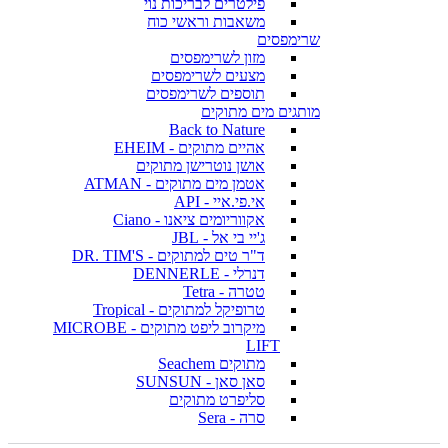
פילטרים לבריכות נוי
משאבות וראשי כוח
שרימפסים
מזון לשרימפסים
מצעים לשרימפסים
תוספים לשרימפסים
מותגים מים מתוקים
Back to Nature
אהיים מתוקים - EHEIM
אושן נוטרישן מתוקים
אטמן מים מתוקים - ATMAN
אי.פי.איי - API
אקווריומים ציאנו - Ciano
ג'יי בי אל - JBL
ד"ר טים למתוקים - DR. TIM'S
דנרלי - DENNERLE
טטרה - Tetra
טרופיקל למתוקים - Tropical
מיקרוב ליפט מתוקים - MICROBE
LIFT
מתוקים Seachem
סאן סאן - SUNSUN
סליפרט מתוקים
סרה - Sera