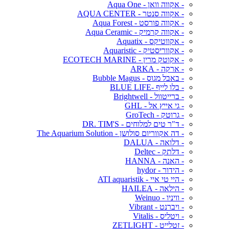
- אקווה וואן - Aqua One
- אקווה סנטר - AQUA CENTER
- אקווה פורסט - Aqua Forest
- אקווה קרמיק - Aqua Ceramic
- אקווטיקס - Aquatix
- אקווריסטיק - Aquaristic
- אקוטק מרין - ECOTECH MARINE
- ארקה - ARKA
- באבל מגוס - Bubble Magus
- בלו לייף -BLUE LIFE
- ברייטוול - Brightwell
- גי אייץ אל - GHL
- גרוטק - GroTech
- ד"ר טים למלוחים - DR. TIM'S
- דה אקווריום סולושן - The Aquarium Solution
- דלואה - DALUA
- דלתק - Deltec
- האנה - HANNA
- הידור - hydor
- היי טי איי - ATI aquaristik
- הילאה - HAILEA
- וויניו - Weinuo
- ויברנט - Vibrant
- ויטליס - Vitalis
- זטלייט - ZETLIGHT