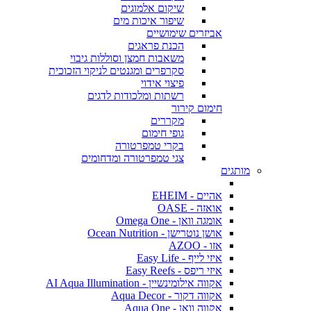
שיקום אלמוגים
שיפור איכות מים
אביזרים שימושיים
הכנת פראגים
משאבות חמצן וסוללות גיבוי
סקרפרים ומגנטים לניקוי הזכוכית
פיצוי אידוי
רשתות ומלכודות לדגים
חימום קירור
מקררים
גופי חימום
בקרי טמפרטורה
צגי טמפרטורה ומדחומים
מותגים
אהיים - EHEIM
אואזה - OASE
אומגה וואן - Omega One
אושן נוטרישן - Ocean Nutrition
אזו - AZOO
איזי לייף - Easy Life
איזי ריפס - Easy Reefs
אקווה אילומינשיין - AI Aqua Illumination
אקווה דקור - Aqua Decor
אקווה וואן - Aqua One