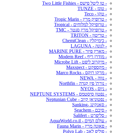
- טו ליטל פישס - Two Little Fishies
- טונז - TUNZE
- טקו - Teco
- טרופיק מרין - Tropic Marin
- טרופיקל למלוחים - Tropical
- טרופיקל מרין סנטר - TMC
- טריטון - TRITON
- כימיקלין - ChemiClean
- לגונה - LAGUNA
- מארין פיור - MARINE PURE
- מודרן ריף - Modern Reef
- מיקרוב ליפט - Microbe Lift
- מקספקט - Maxspect
- מרקו רוקס - Marco Rocks
- נווה - NEWA
- נורת' פין קנדה - Northfin
- ניוס - NYOS
- נפטון סיסטמס - NEPTUNE SYSTEMS
- נפטוניאן קיוב - Neptunian Cube
- סאנקינג -Sanking
- סיכם - Seachem
- סליפרט - Salifert
- עולם המים - AquaWorld.co.il
- פאונה מרין - Fauna Marin
- פוליפ לאב - Polyp Lab