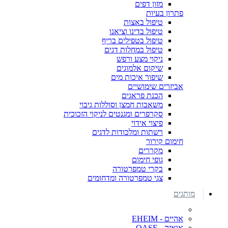
מזון דפים
פתרון בעיות
טיפול באצות
טיפול בדינו וציאנו
טיפול בטפילים בריף
טיפול במחלות דגים
ניקוי מצע ורפש
שיקום אלמוגים
שיפור איכות מים
אביזרים שימושיים
הכנת פראגים
משאבות חמצן וסוללות גיבוי
סקרפרים ומגנטים לניקוי הזכוכית
פיצוי אידוי
רשתות ומלכודות לדגים
חימום קירור
מקררים
גופי חימום
בקרי טמפרטורה
צגי טמפרטורה ומדחומים
מותגים
אהיים - EHEIM
אואזה - OASE