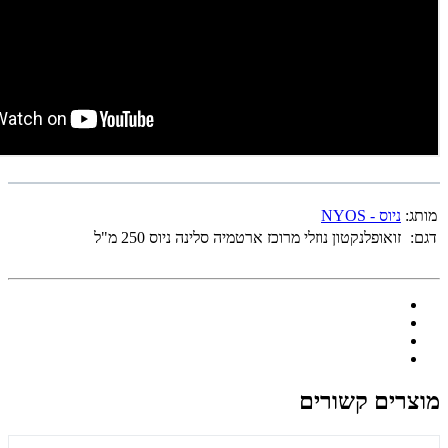
מותג:
ניוס - NYOS
דגם:
זואופלנקטון נוזלי מרוכז ארטמיה סלינה ניוס 250 מ"ל
מוצרים קשורים