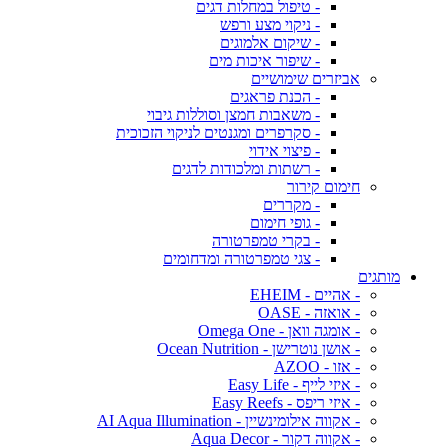
- טיפול במחלות דגים
- ניקוי מצע ורפש
- שיקום אלמוגים
- שיפור איכות מים
אביזרים שימושיים
- הכנת פראגים
- משאבות חמצן וסוללות גיבוי
- סקרפרים ומגנטים לניקוי הזכוכית
- פיצוי אידוי
- רשתות ומלכודות לדגים
חימום קירור
- מקררים
- גופי חימום
- בקרי טמפרטורה
- צגי טמפרטורה ומדחומים
מותגים
- אהיים - EHEIM
- אואזה - OASE
- אומגה וואן - Omega One
- אושן נוטרישן - Ocean Nutrition
- אזו - AZOO
- איזי לייף - Easy Life
- איזי ריפס - Easy Reefs
- אקווה אילומינשיין - AI Aqua Illumination
- אקווה דקור - Aqua Decor