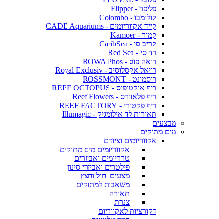
פליפר - Flipper
קולומבו - Colombo
קייד אקווריומים - CADE Aquariums
קמור - Kamoer
קריב סי - CaribSea
רד סי - Red Sea
רואה פוס - ROWA Phos
רויאל אקסלוסיב - Royal Exclusiv
רוסמונט - ROSSMONT
ריף אוקטופוס - REEF OCTOPUS
ריף פלאוורס - Reef Flowers
ריף פקטורי - REEF FACTORY
תאורות לד אילומגיק - Illumagic
מבצעים
מים מתוקים
אקווריומים וציודם
אקווריומים מים מתוקים
טרריומים ואביזרים
פילטרים ואביזרי סינון
מצעים, חול וחצץ
משאבות למתוקים
תאורה
צנרת
דקורציות לאקווריום