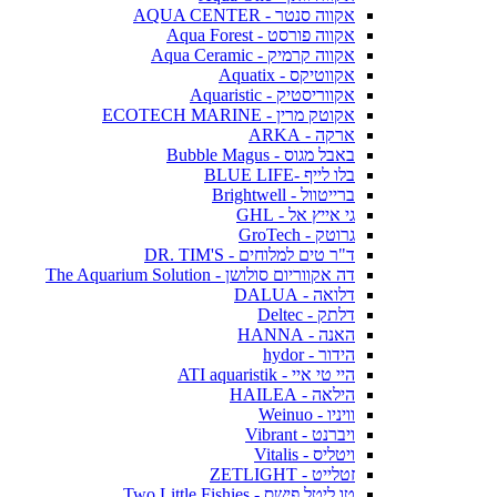
אקווה סנטר - AQUA CENTER
אקווה פורסט - Aqua Forest
אקווה קרמיק - Aqua Ceramic
אקווטיקס - Aquatix
אקווריסטיק - Aquaristic
אקוטק מרין - ECOTECH MARINE
ארקה - ARKA
באבל מגוס - Bubble Magus
בלו לייף -BLUE LIFE
ברייטוול - Brightwell
גי אייץ אל - GHL
גרוטק - GroTech
ד"ר טים למלוחים - DR. TIM'S
דה אקווריום סולושן - The Aquarium Solution
דלואה - DALUA
דלתק - Deltec
האנה - HANNA
הידור - hydor
היי טי איי - ATI aquaristik
הילאה - HAILEA
וויניו - Weinuo
ויברנט - Vibrant
ויטליס - Vitalis
זטלייט - ZETLIGHT
טו ליטל פישס - Two Little Fishies