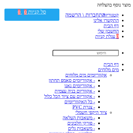
מוצר נוסף בהצלחה
סל קניות
0
0
התחברות \ הרשמה
קטגוריות
התקשרו אלינו
דף הבית
החשבון שלי
0
עגלת קניות
דף הבית
מים מלוחים
אקווריומים מים מלוחים
- אקווריומים סאמפ תחתון
- אקווריומים נאנו
- אקווריום בניה עצמית
- אקווריום עם ציוד הכל כלול
- כל האקווריומים
- צנרת PVC
ציוד היקפי חשמלי
- משאבות העלאה
- פורקי חלבונים
- משאבות גלים