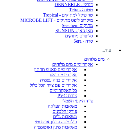
דנרלי - DENNERLE
טטרה - Tetra
טרופיקל למתוקים - Tropical
מיקרוב ליפט מתוקים - MICROBE LIFT
מתוקים Seachem
סאן סאן - SUNSUN
סליפרט מתוקים
סרה - Sera
עוד...
מים מלוחים
אקווריומים מים מלוחים
אקווריומים סאמפ תחתון
אקווריומים נאנו
אקווריום בניה עצמית
אקווריום עם ציוד הכל כלול
כל האקווריומים
צנרת PVC
ציוד היקפי חשמלי
משאבות העלאה
פורקי חלבונים
משאבות גלים
רולרמט - פרלון אוטומטי
משאבות מינון ואוטומציה