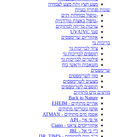
מצע חצץ ותת מצע לצמחיה
שונות ופתרון בעיות
-טיפול במחלות דגים
-טיפול באצות טורדניות
ערכות בדיקה למתוקים
סנני UV/UVC
אקווריום שרימפסים
בריכות נוי
ציוד לבריכות נוי
תוספים לבריכות נוי
פילטרים לבריכות נוי
משאבות וראשי כוח
שרימפסים
מזון לשרימפסים
מצעים לשרימפסים
תוספים לשרימפסים
מותגים מים מתוקים
Back to Nature
אהיים מתוקים - EHEIM
אושן נוטרישן מתוקים
אטמן מים מתוקים - ATMAN
אי.פי.איי - API
אקווריומים ציאנו - Ciano
ג'יי בי אל - JBL
ד"ר טים למתוקים - DR. TIM'S