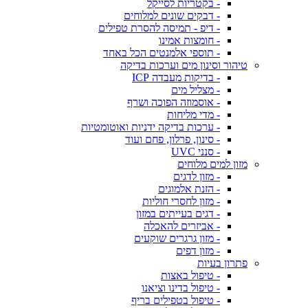
- בקטריות לסייקל
- דבקים שונים למלוחים
- דיפ - תמיסה להסרת טפילים
- חומצות אמינו
- תוספי אלמנטים הכל באחד
טיהור וסינון מים וערכות בדיקה
- בדיקות מעבדה ICP
- מצליל מים
- אוסמוזה הפוכה ושרף
- מדי מליחות
- ערכות בדיקה ידניות ואוטומטיות
- סינון, פרלון, פחם ועוד
- סנני UVC
מזון למים מלוחים
- מזון לדגים
- הזנת אלמוגים
- מזון לחסרי חוליות
- דגים בעייתים במזון
- אביזרים להאכלה
- מזון גרגרים שוקעים
- מזון דפים
פתרון בעיות
- טיפול באצות
- טיפול בדינו וציאנו
- טיפול בטפילים בריף