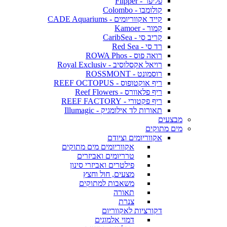
פליפר - Flipper
קולומבו - Colombo
קייד אקווריומים - CADE Aquariums
קמור - Kamoer
קריב סי - CaribSea
רד סי - Red Sea
רואה פוס - ROWA Phos
רויאל אקסלוסיב - Royal Exclusiv
רוסמונט - ROSSMONT
ריף אוקטופוס - REEF OCTOPUS
ריף פלאוורס - Reef Flowers
ריף פקטורי - REEF FACTORY
תאורות לד אילומגיק - Illumagic
מבצעים
מים מתוקים
אקווריומים וציודם
אקווריומים מים מתוקים
טרריומים ואביזרים
פילטרים ואביזרי סינון
מצעים, חול וחצץ
משאבות למתוקים
תאורה
צנרת
דקורציות לאקווריום
דמוי אלמוגים