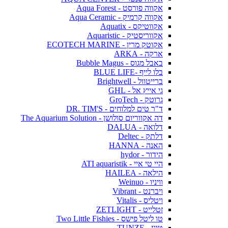
אקווה פורסט - Aqua Forest
אקווה קרמיק - Aqua Ceramic
אקווטיקס - Aquatix
אקווריסטיק - Aquaristic
אקוטק מרין - ECOTECH MARINE
ארקה - ARKA
באבל מגוס - Bubble Magus
בלו לייף -BLUE LIFE
ברייטוול - Brightwell
גי אייץ אל - GHL
גרוטק - GroTech
ד"ר טים למלוחים - DR. TIM'S
דה אקווריום סולושן - The Aquarium Solution
דלואה - DALUA
דלתק - Deltec
האנה - HANNA
הידור - hydor
היי טי איי - ATI aquaristik
הילאה - HAILEA
וויניו - Weinuo
ויברנט - Vibrant
ויטליס - Vitalis
זטלייט - ZETLIGHT
טו ליטל פישס - Two Little Fishies
טונז - TUNZE