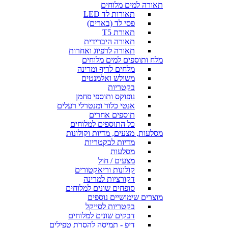
תאורה למים מלוחים
תאורות לד LED
פסי לד (בארים)
תאורת T5
תאורה היברידית
תאורה לרפיוג ואחרות
מלח ותוספים למים מלוחים
מלחים לריף ומרינה
משולש ואלמנטים
בקטריות
נופוקס ותוספי פחמן
אנטי כלור ומנטרלי רעלים
תוספים אחרים
כל התוספים למלוחים
מסלעות, מצעים, מדיות וקולונות
מדיות לבקטריות
מסלעות
מצעים / חול
קולונות וריאקטורים
דקורציות למרינה
סופחים שונים למלוחים
מוצרים שימושיים נוספים
בקטריות לסייקל
דבקים שונים למלוחים
דיפ - תמיסה להסרת טפילים