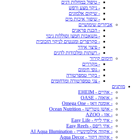
- טיפול במחלות דגים
- ניקוי מצע ורפש
- שיקום אלמוגים
- שיפור איכות מים
אביזרים שימושיים
- הכנת פראגים
- משאבות חמצן וסוללות גיבוי
- סקרפרים ומגנטים לניקוי הזכוכית
- פיצוי אידוי
- רשתות ומלכודות לדגים
חימום קירור
- מקררים
- גופי חימום
- בקרי טמפרטורה
- צגי טמפרטורה ומדחומים
מותגים
- אהיים - EHEIM
- אואזה - OASE
- אומגה וואן - Omega One
- אושן נוטרישן - Ocean Nutrition
- אזו - AZOO
- איזי לייף - Easy Life
- איזי ריפס - Easy Reefs
- אקווה אילומינשיין - AI Aqua Illumination
- אקווה דקור - Aqua Decor