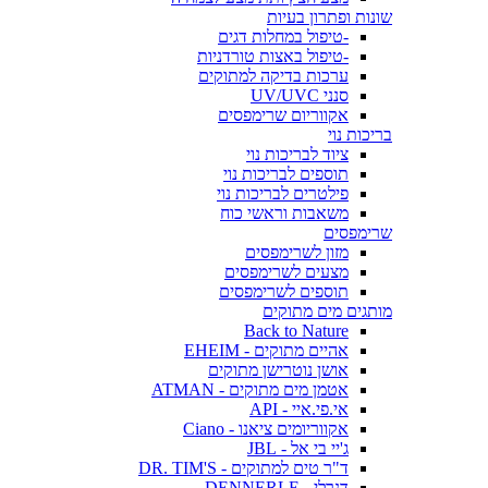
שונות ופתרון בעיות
-טיפול במחלות דגים
-טיפול באצות טורדניות
ערכות בדיקה למתוקים
סנני UV/UVC
אקווריום שרימפסים
בריכות נוי
ציוד לבריכות נוי
תוספים לבריכות נוי
פילטרים לבריכות נוי
משאבות וראשי כוח
שרימפסים
מזון לשרימפסים
מצעים לשרימפסים
תוספים לשרימפסים
מותגים מים מתוקים
Back to Nature
אהיים מתוקים - EHEIM
אושן נוטרישן מתוקים
אטמן מים מתוקים - ATMAN
אי.פי.איי - API
אקווריומים ציאנו - Ciano
ג'יי בי אל - JBL
ד"ר טים למתוקים - DR. TIM'S
דנרלי - DENNERLE