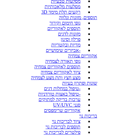
מסלעות טבעיות
מסלעות מלאכותיות
רקעים תלת מימד 3D
תוספים, מזונות ונלווה
גופי חימום וקירור
תוספים לאקווריום
מזונות לדגים
פרלון וסינון
מדיות ובקטריות
-אביזרים שימושיים
אקווריום צמחיה
גופי תאורה לצמחיה
תוספים לאקווריום צמחיה
ציוד לאקווריום צמחיה
מצע חצץ ותת מצע לצמחיה
שונות ופתרון בעיות
-טיפול במחלות דגים
-טיפול באצות טורדניות
ערכות בדיקה למתוקים
סנני UV/UVC
אקווריום שרימפסים
בריכות נוי
ציוד לבריכות נוי
תוספים לבריכות נוי
פילטרים לבריכות נוי