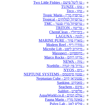
- טו ליטל פישס - Two Little Fishies
- טונז - TUNZE
- טקו - Teco
- טרופיק מרין - Tropic Marin
- טרופיקל למלוחים - Tropical
- טרופיקל מרין סנטר - TMC
- טריטון - TRITON
- כימיקלין - ChemiClean
- לגונה - LAGUNA
- מארין פיור - MARINE PURE
- מודרן ריף - Modern Reef
- מיקרוב ליפט - Microbe Lift
- מקספקט - Maxspect
- מרקו רוקס - Marco Rocks
- נווה - NEWA
- נורת' פין קנדה - Northfin
- ניוס - NYOS
- נפטון סיסטמס - NEPTUNE SYSTEMS
- נפטוניאן קיוב - Neptunian Cube
- סאנקינג -Sanking
- סיכם - Seachem
- סליפרט - Salifert
- עולם המים - AquaWorld.co.il
- פאונה מרין - Fauna Marin
- פוליפ לאב - Polyp Lab