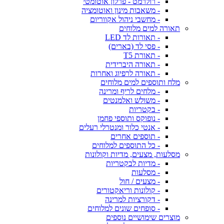
- רולרמט - פרלון אוטומטי
- משאבות מינון ואוטומציה
- מחשבי ניהול אקווריום
תאורה למים מלוחים
- תאורות לד LED
- פסי לד (בארים)
- תאורת T5
- תאורה היברידית
- תאורה לרפיוג ואחרות
מלח ותוספים למים מלוחים
- מלחים לריף ומרינה
- משולש ואלמנטים
- בקטריות
- נופוקס ותוספי פחמן
- אנטי כלור ומנטרלי רעלים
- תוספים אחרים
- כל התוספים למלוחים
מסלעות, מצעים, מדיות וקולונות
- מדיות לבקטריות
- מסלעות
- מצעים / חול
- קולונות וריאקטורים
- דקורציות למרינה
- סופחים שונים למלוחים
מוצרים שימושיים נוספים