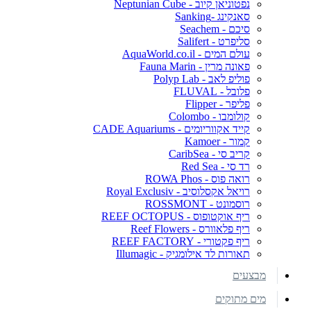
נפטוניאן קיוב - Neptunian Cube
סאנקינג -Sanking
סיכם - Seachem
סליפרט - Salifert
עולם המים - AquaWorld.co.il
פאונה מרין - Fauna Marin
פוליפ לאב - Polyp Lab
פלובל - FLUVAL
פליפר - Flipper
קולומבו - Colombo
קייד אקווריומים - CADE Aquariums
קמור - Kamoer
קריב סי - CaribSea
רד סי - Red Sea
רואה פוס - ROWA Phos
רויאל אקסלוסיב - Royal Exclusiv
רוסמונט - ROSSMONT
ריף אוקטופוס - REEF OCTOPUS
ריף פלאוורס - Reef Flowers
ריף פקטורי - REEF FACTORY
תאורות לד אילומגיק - Illumagic
מבצעים
מים מתוקים