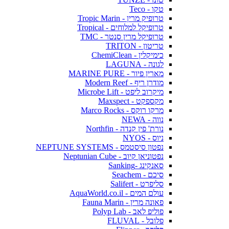
טקו - Teco
טרופיק מרין - Tropic Marin
טרופיקל למלוחים - Tropical
טרופיקל מרין סנטר - TMC
טריטון - TRITON
כימיקלין - ChemiClean
לגונה - LAGUNA
מארין פיור - MARINE PURE
מודרן ריף - Modern Reef
מיקרוב ליפט - Microbe Lift
מקספקט - Maxspect
מרקו רוקס - Marco Rocks
נווה - NEWA
נורת' פין קנדה - Northfin
ניוס - NYOS
נפטון סיסטמס - NEPTUNE SYSTEMS
נפטוניאן קיוב - Neptunian Cube
סאנקינג -Sanking
סיכם - Seachem
סליפרט - Salifert
עולם המים - AquaWorld.co.il
פאונה מרין - Fauna Marin
פוליפ לאב - Polyp Lab
פלובל - FLUVAL