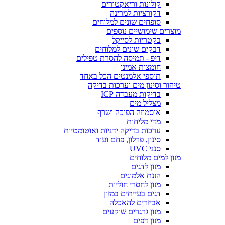
קולונות וריאקטורים
דקורציות למרינה
סופחים שונים למלוחים
מוצרים שימושיים נוספים
בקטריות לסייקל
דבקים שונים למלוחים
דיפ - תמיסה להסרת טפילים
חומצות אמינו
תוספי אלמנטים הכל באחד
טיהור וסינון מים וערכות בדיקה
בדיקות מעבדה ICP
מצליל מים
אוסמוזה הפוכה ושרף
מדי מליחות
ערכות בדיקה ידניות ואוטומטיות
סינון, פרלון, פחם ועוד
סנני UVC
מזון למים מלוחים
מזון לדגים
הזנת אלמוגים
מזון לחסרי חוליות
דגים בעייתים במזון
אביזרים להאכלה
מזון גרגרים שוקעים
מזון דפים