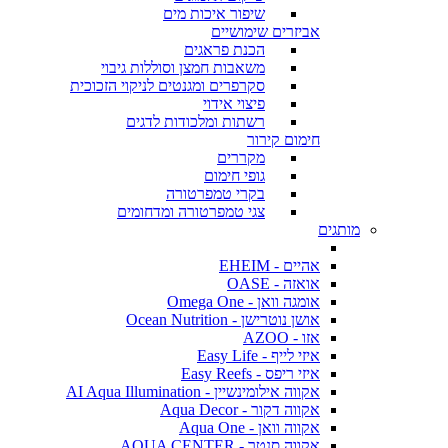
שיפור איכות מים
אביזרים שימושיים
הכנת פראגים
משאבות חמצן וסוללות גיבוי
סקרפרים ומגנטים לניקוי הזכוכית
פיצוי אידוי
רשתות ומלכודות לדגים
חימום קירור
מקררים
גופי חימום
בקרי טמפרטורה
צגי טמפרטורה ומדחומים
מותגים
אהיים - EHEIM
אואזה - OASE
אומגה וואן - Omega One
אושן נוטרישן - Ocean Nutrition
אזו - AZOO
איזי לייף - Easy Life
איזי ריפס - Easy Reefs
אקווה אילומינשיין - AI Aqua Illumination
אקווה דקור - Aqua Decor
אקווה וואן - Aqua One
אקווה סנטר - AQUA CENTER