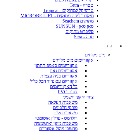
טטרה - Tetra
טרופיקל למתוקים - Tropical
מיקרוב ליפט מתוקים - MICROBE LIFT
מתוקים Seachem
סאן סאן - SUNSUN
סליפרט מתוקים
סרה - Sera
עוד...
מים מלוחים
אקווריומים מים מלוחים
אקווריומים סאמפ תחתון
אקווריומים נאנו
אקווריום בניה עצמית
אקווריום עם ציוד הכל כלול
כל האקווריומים
צנרת PVC
ציוד היקפי חשמלי
משאבות העלאה
פורקי חלבונים
משאבות גלים
רולרמט - פרלון אוטומטי
משאבות מינון ואוטומציה
מחשבי ניהול אקווריום