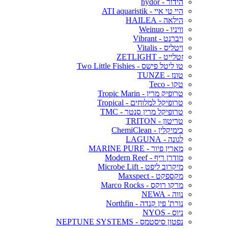
הידור - hydor
היי טי איי - ATI aquaristik
הילאה - HAILEA
וויניו - Weinuo
ויברנט - Vibrant
ויטליס - Vitalis
זטלייט - ZETLIGHT
טו ליטל פישס - Two Little Fishies
טונז - TUNZE
טקו - Teco
טרופיק מרין - Tropic Marin
טרופיקל למלוחים - Tropical
טרופיקל מרין סנטר - TMC
טריטון - TRITON
כימיקלין - ChemiClean
לגונה - LAGUNA
מארין פיור - MARINE PURE
מודרן ריף - Modern Reef
מיקרוב ליפט - Microbe Lift
מקספקט - Maxspect
מרקו רוקס - Marco Rocks
נווה - NEWA
נורת' פין קנדה - Northfin
ניוס - NYOS
נפטון סיסטמס - NEPTUNE SYSTEMS