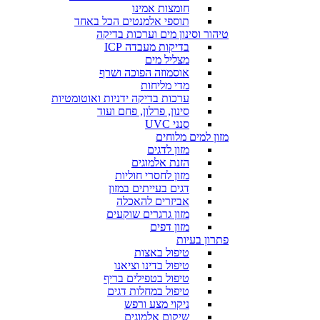
חומצות אמינו
תוספי אלמנטים הכל באחד
טיהור וסינון מים וערכות בדיקה
בדיקות מעבדה ICP
מצליל מים
אוסמוזה הפוכה ושרף
מדי מליחות
ערכות בדיקה ידניות ואוטומטיות
סינון, פרלון, פחם ועוד
סנני UVC
מזון למים מלוחים
מזון לדגים
הזנת אלמוגים
מזון לחסרי חוליות
דגים בעייתים במזון
אביזרים להאכלה
מזון גרגרים שוקעים
מזון דפים
פתרון בעיות
טיפול באצות
טיפול בדינו וציאנו
טיפול בטפילים בריף
טיפול במחלות דגים
ניקוי מצע ורפש
שיקום אלמוגים