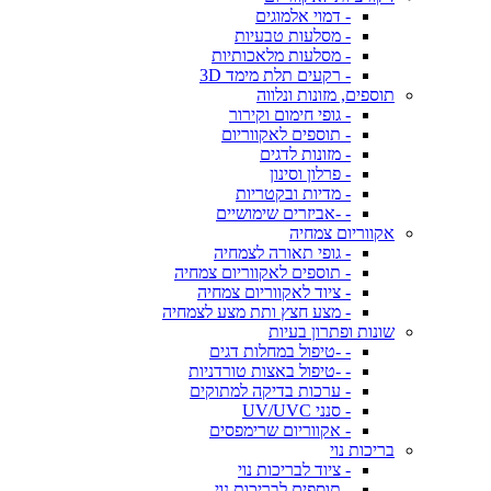
- דמוי אלמוגים
- מסלעות טבעיות
- מסלעות מלאכותיות
- רקעים תלת מימד 3D
תוספים, מזונות ונלווה
- גופי חימום וקירור
- תוספים לאקווריום
- מזונות לדגים
- פרלון וסינון
- מדיות ובקטריות
- -אביזרים שימושיים
אקווריום צמחיה
- גופי תאורה לצמחיה
- תוספים לאקווריום צמחיה
- ציוד לאקווריום צמחיה
- מצע חצץ ותת מצע לצמחיה
שונות ופתרון בעיות
- -טיפול במחלות דגים
- -טיפול באצות טורדניות
- ערכות בדיקה למתוקים
- סנני UV/UVC
- אקווריום שרימפסים
בריכות נוי
- ציוד לבריכות נוי
- תוספים לבריכות נוי