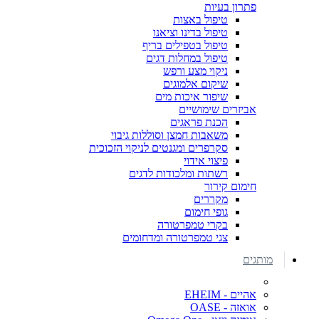
פתרון בעיות
טיפול באצות
טיפול בדינו וציאנו
טיפול בטפילים בריף
טיפול במחלות דגים
ניקוי מצע ורפש
שיקום אלמוגים
שיפור איכות מים
אביזרים שימושיים
הכנת פראגים
משאבות חמצן וסוללות גיבוי
סקרפרים ומגנטים לניקוי הזכוכית
פיצוי אידוי
רשתות ומלכודות לדגים
חימום קירור
מקררים
גופי חימום
בקרי טמפרטורה
צגי טמפרטורה ומדחומים
מותגים
אהיים - EHEIM
אואזה - OASE