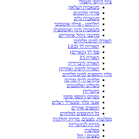
ציוד היקפי חשמלי
משאבות העלאה
פורקי חלבונים
משאבות גלים
רולרמט - פרלון אוטומטי
משאבות מינון ואוטומציה
מחשבי ניהול אקווריום
תאורה למים מלוחים
תאורות לד LED
פסי לד (בארים)
תאורת T5
תאורה היברידית
תאורה לרפיוג ואחרות
מלח ותוספים למים מלוחים
מלחים לריף ומרינה
משולש ואלמנטים
בקטריות
נופוקס ותוספי פחמן
אנטי כלור ומנטרלי רעלים
תוספים אחרים
כל התוספים למלוחים
מסלעות, מצעים, מדיות וקולונות
מדיות לבקטריות
מסלעות
מצעים / חול