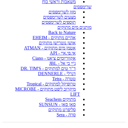
משאבות וראשי כוח
שרימפסים
מזון לשרימפסים
מצעים לשרימפסים
תוספים לשרימפסים
מותגים מים מתוקים
Back to Nature
אהיים מתוקים - EHEIM
אושן נוטרישן מתוקים
אטמן מים מתוקים - ATMAN
אי.פי.איי - API
אקווריומים ציאנו - Ciano
ג'יי בי אל - JBL
ד"ר טים למתוקים - DR. TIM'S
דנרלי - DENNERLE
טטרה - Tetra
טרופיקל למתוקים - Tropical
מיקרוב ליפט מתוקים - MICROBE
LIFT
מתוקים Seachem
סאן סאן - SUNSUN
סליפרט מתוקים
סרה - Sera