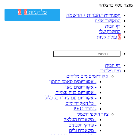
מוצר נוסף בהצלחה
סל קניות
0
0
התחברות \ הרשמה
קטגוריות
התקשרו אלינו
דף הבית
החשבון שלי
0
עגלת קניות
דף הבית
מים מלוחים
אקווריומים מים מלוחים
- אקווריומים סאמפ תחתון
- אקווריומים נאנו
- אקווריום בניה עצמית
- אקווריום עם ציוד הכל כלול
- כל האקווריומים
- צנרת PVC
ציוד היקפי חשמלי
- משאבות העלאה
- פורקי חלבונים
- משאבות גלים