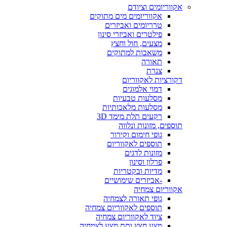
אקווריומים וציודם
אקווריומים מים מתוקים
טרריומים ואביזרים
פילטרים ואביזרי סינון
מצעים, חול וחצץ
משאבות למתוקים
תאורה
צנרת
דקורציות לאקווריום
דמוי אלמוגים
מסלעות טבעיות
מסלעות מלאכותיות
רקעים תלת מימד 3D
תוספים, מזונות ונלווה
גופי חימום וקירור
תוספים לאקווריום
מזונות לדגים
פרלון וסינון
מדיות ובקטריות
-אביזרים שימושיים
אקווריום צמחיה
גופי תאורה לצמחיה
תוספים לאקווריום צמחיה
ציוד לאקווריום צמחיה
מצע חצץ ותת מצע לצמחיה