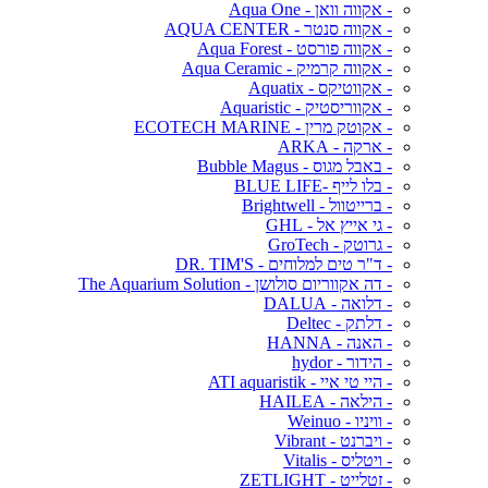
- אקווה וואן - Aqua One
- אקווה סנטר - AQUA CENTER
- אקווה פורסט - Aqua Forest
- אקווה קרמיק - Aqua Ceramic
- אקווטיקס - Aquatix
- אקווריסטיק - Aquaristic
- אקוטק מרין - ECOTECH MARINE
- ארקה - ARKA
- באבל מגוס - Bubble Magus
- בלו לייף -BLUE LIFE
- ברייטוול - Brightwell
- גי אייץ אל - GHL
- גרוטק - GroTech
- ד"ר טים למלוחים - DR. TIM'S
- דה אקווריום סולושן - The Aquarium Solution
- דלואה - DALUA
- דלתק - Deltec
- האנה - HANNA
- הידור - hydor
- היי טי איי - ATI aquaristik
- הילאה - HAILEA
- וויניו - Weinuo
- ויברנט - Vibrant
- ויטליס - Vitalis
- זטלייט - ZETLIGHT