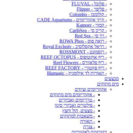
- פלובל - FLUVAL
- פליפר - Flipper
- קולומבו - Colombo
- קייד אקווריומים - CADE Aquariums
- קמור - Kamoer
- קריב סי - CaribSea
- רד סי - Red Sea
- רואה פוס - ROWA Phos
- רויאל אקסלוסיב - Royal Exclusiv
- רוסמונט - ROSSMONT
- ריף אוקטופוס - REEF OCTOPUS
- ריף פלאוורס - Reef Flowers
- ריף פקטורי - REEF FACTORY
- תאורות לד אילומגיק - Illumagic
מבצעים
מים מתוקים
אקווריומים וציודם
- אקווריומים מים מתוקים
- טרריומים ואביזרים
- פילטרים ואביזרי סינון
- מצעים, חול וחצץ
- משאבות למתוקים
- תאורה
- צנרת
דקורציות לאקווריום