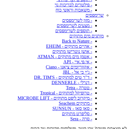
- פילטרים לבריכות נוי
- משאבות וראשי כוח
שרימפסים
- מזון לשרימפסים
- מצעים לשרימפסים
- תוספים לשרימפסים
מותגים מים מתוקים
- Back to Nature
- אהיים מתוקים - EHEIM
- אושן נוטרישן מתוקים
- אטמן מים מתוקים - ATMAN
- אי.פי.איי - API
- אקווריומים ציאנו - Ciano
- ג'יי בי אל - JBL
- ד"ר טים למתוקים - DR. TIM'S
- דנרלי - DENNERLE
- טטרה - Tetra
- טרופיקל למתוקים - Tropical
- מיקרוב ליפט מתוקים - MICROBE LIFT
- מתוקים Seachem
- סאן סאן - SUNSUN
- סליפרט מתוקים
- סרה - Sera
לא מצאתם משהו? צרו קשר. משלוחים מהירים עד הבית