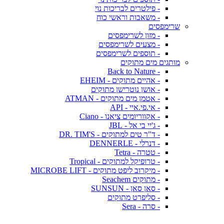
- פילטרים לבריכות נוי
- משאבות וראשי כוח
שרימפסים
- מזון לשרימפסים
- מצעים לשרימפסים
- תוספים לשרימפסים
מותגים מים מתוקים
- Back to Nature
- אהיים מתוקים - EHEIM
- אושן נוטרישן מתוקים
- אטמן מים מתוקים - ATMAN
- אי.פי.איי - API
- אקווריומים ציאנו - Ciano
- ג'יי בי אל - JBL
- ד"ר טים למתוקים - DR. TIM'S
- דנרלי - DENNERLE
- טטרה - Tetra
- טרופיקל למתוקים - Tropical
- מיקרוב ליפט מתוקים - MICROBE LIFT
- מתוקים Seachem
- סאן סאן - SUNSUN
- סליפרט מתוקים
- סרה - Sera