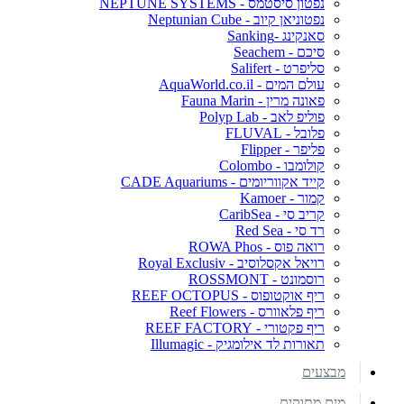
נפטון סיסטמס - NEPTUNE SYSTEMS
נפטוניאן קיוב - Neptunian Cube
סאנקינג -Sanking
סיכם - Seachem
סליפרט - Salifert
עולם המים - AquaWorld.co.il
פאונה מרין - Fauna Marin
פוליפ לאב - Polyp Lab
פלובל - FLUVAL
פליפר - Flipper
קולומבו - Colombo
קייד אקווריומים - CADE Aquariums
קמור - Kamoer
קריב סי - CaribSea
רד סי - Red Sea
רואה פוס - ROWA Phos
רויאל אקסלוסיב - Royal Exclusiv
רוסמונט - ROSSMONT
ריף אוקטופוס - REEF OCTOPUS
ריף פלאוורס - Reef Flowers
ריף פקטורי - REEF FACTORY
תאורות לד אילומגיק - Illumagic
מבצעים
מים מתוקים