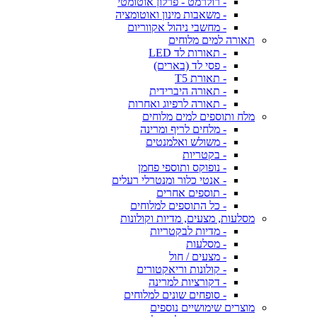
- רולרמט - פרלון אוטומטי
- משאבות מינון ואוטומציה
- מחשבי ניהול אקווריום
תאורה למים מלוחים
- תאורות לד LED
- פסי לד (בארים)
- תאורת T5
- תאורה היברידית
- תאורה לרפיוג ואחרות
מלח ותוספים למים מלוחים
- מלחים לריף ומרינה
- משולש ואלמנטים
- בקטריות
- נופוקס ותוספי פחמן
- אנטי כלור ומנטרלי רעלים
- תוספים אחרים
- כל התוספים למלוחים
מסלעות, מצעים, מדיות וקולונות
- מדיות לבקטריות
- מסלעות
- מצעים / חול
- קולונות וריאקטורים
- דקורציות למרינה
- סופחים שונים למלוחים
מוצרים שימושיים נוספים