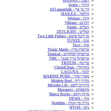
האנה - HANNA
הידור - hydor
היי טי איי - ATI aquaristik
הילאה - HAILEA
וויניו - Weinuo
ויברנט - Vibrant
ויטליס - Vitalis
זטלייט - ZETLIGHT
טו ליטל פישס - Two Little Fishies
טונז - TUNZE
טקו - Teco
טרופיק מרין - Tropic Marin
טרופיקל למלוחים - Tropical
טרופיקל מרין סנטר - TMC
טריטון - TRITON
כימיקלין - ChemiClean
לגונה - LAGUNA
מארין פיור - MARINE PURE
מודרן ריף - Modern Reef
מיקרוב ליפט - Microbe Lift
מקספקט - Maxspect
מרקו רוקס - Marco Rocks
נווה - NEWA
נורת' פין קנדה - Northfin
ניוס - NYOS