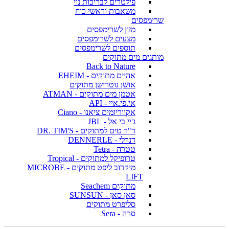
פילטרים לבריכות נוי
משאבות וראשי כוח
שרימפסים
מזון לשרימפסים
מצעים לשרימפסים
תוספים לשרימפסים
מותגים מים מתוקים
Back to Nature
אהיים מתוקים - EHEIM
אושן נוטרישן מתוקים
אטמן מים מתוקים - ATMAN
אי.פי.איי - API
אקווריומים ציאנו - Ciano
ג'יי בי אל - JBL
ד"ר טים למתוקים - DR. TIM'S
דנרלי - DENNERLE
טטרה - Tetra
טרופיקל למתוקים - Tropical
מיקרוב ליפט מתוקים - MICROBE
LIFT
מתוקים Seachem
סאן סאן - SUNSUN
סליפרט מתוקים
סרה - Sera