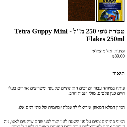
טטרה גופי 250 מ"ל - Tetra Guppy Mini
Flakes 250ml
זמינות: אזל מהמלאי
₪89.00
תיאור
פותח במיוחד עבור הצרכים התזונתיים של גופי ומשריצים אחרים בעלי
חיים כגון פלטים, מולי וזנבות חרב.
המזון המלא המאוזן אידיאלי להאכלה יומיומית של סוגי דגים אלו.
המיני פתיתים צפים על פני השטח לזמן קצר לפני שהם שוקעים לאט, מה
שהופך אותם לאידיאליים עבור דגים הניזונים באזור העליון של המים.