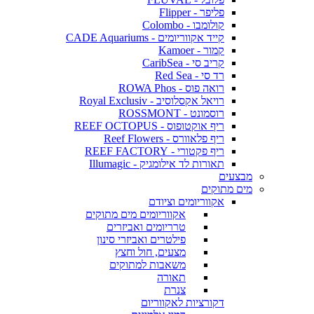
פליפר - Flipper
קולומבו - Colombo
קייד אקווריומים - CADE Aquariums
קמור - Kamoer
קריב סי - CaribSea
רד סי - Red Sea
רואה פוס - ROWA Phos
רויאל אקסלוסיב - Royal Exclusiv
רוסמונט - ROSSMONT
ריף אוקטופוס - REEF OCTOPUS
ריף פלאוורס - Reef Flowers
ריף פקטורי - REEF FACTORY
תאורות לד אילומגיק - Illumagic
מבצעים
מים מתוקים
אקווריומים וציודם
אקווריומים מים מתוקים
טרריומים ואביזרים
פילטרים ואביזרי סינון
מצעים, חול וחצץ
משאבות למתוקים
תאורה
צנרת
דקורציות לאקווריום