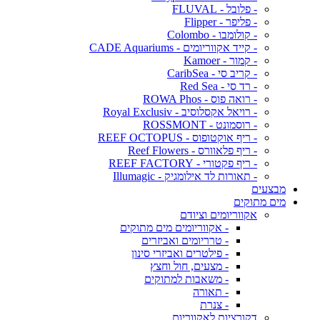
- פלובל - FLUVAL
- פליפר - Flipper
- קולומבו - Colombo
- קייד אקווריומים - CADE Aquariums
- קמור - Kamoer
- קריב סי - CaribSea
- רד סי - Red Sea
- רואה פוס - ROWA Phos
- רויאל אקסלוסיב - Royal Exclusiv
- רוסמונט - ROSSMONT
- ריף אוקטופוס - REEF OCTOPUS
- ריף פלאוורס - Reef Flowers
- ריף פקטורי - REEF FACTORY
- תאורות לד אילומגיק - Illumagic
מבצעים
מים מתוקים
אקווריומים וציודם
- אקווריומים מים מתוקים
- טרריומים ואביזרים
- פילטרים ואביזרי סינון
- מצעים, חול וחצץ
- משאבות למתוקים
- תאורה
- צנרת
דקורציות לאקווריום