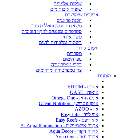
שיקום אלמוגים
שיפור איכות מים
אביזרים שימושיים
הכנת פראגים
משאבות חמצן וסוללות גיבוי
סקרפרים ומגנטים לניקוי הזכוכית
פיצוי אידוי
רשתות ומלכודות לדגים
חימום קירור
מקררים
גופי חימום
בקרי טמפרטורה
צגי טמפרטורה ומדחומים
מותגים
אהיים - EHEIM
אואזה - OASE
אומגה וואן - Omega One
אושן נוטרישן - Ocean Nutrition
אזו - AZOO
איזי לייף - Easy Life
איזי ריפס - Easy Reefs
אקווה אילומינשיין - AI Aqua Illumination
אקווה דקור - Aqua Decor
אקווה וואן - Aqua One