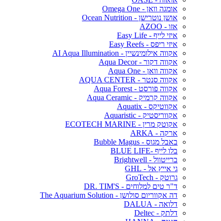
אומגה וואן - Omega One
אושן נוטרישן - Ocean Nutrition
אזו - AZOO
איזי לייף - Easy Life
איזי ריפס - Easy Reefs
אקווה אילומינשיין - AI Aqua Illumination
אקווה דקור - Aqua Decor
אקווה וואן - Aqua One
אקווה סנטר - AQUA CENTER
אקווה פורסט - Aqua Forest
אקווה קרמיק - Aqua Ceramic
אקווטיקס - Aquatix
אקווריסטיק - Aquaristic
אקוטק מרין - ECOTECH MARINE
ארקה - ARKA
באבל מגוס - Bubble Magus
בלו לייף -BLUE LIFE
ברייטוול - Brightwell
גי אייץ אל - GHL
גרוטק - GroTech
ד"ר טים למלוחים - DR. TIM'S
דה אקווריום סולושן - The Aquarium Solution
דלואה - DALUA
דלתק - Deltec