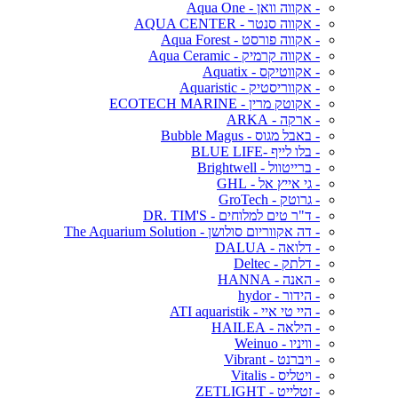
- אקווה וואן - Aqua One
- אקווה סנטר - AQUA CENTER
- אקווה פורסט - Aqua Forest
- אקווה קרמיק - Aqua Ceramic
- אקווטיקס - Aquatix
- אקווריסטיק - Aquaristic
- אקוטק מרין - ECOTECH MARINE
- ארקה - ARKA
- באבל מגוס - Bubble Magus
- בלו לייף -BLUE LIFE
- ברייטוול - Brightwell
- גי אייץ אל - GHL
- גרוטק - GroTech
- ד"ר טים למלוחים - DR. TIM'S
- דה אקווריום סולושן - The Aquarium Solution
- דלואה - DALUA
- דלתק - Deltec
- האנה - HANNA
- הידור - hydor
- היי טי איי - ATI aquaristik
- הילאה - HAILEA
- וויניו - Weinuo
- ויברנט - Vibrant
- ויטליס - Vitalis
- זטלייט - ZETLIGHT