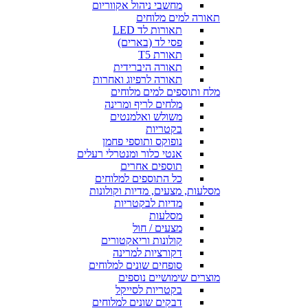
מחשבי ניהול אקווריום
תאורה למים מלוחים
תאורות לד LED
פסי לד (בארים)
תאורת T5
תאורה היברידית
תאורה לרפיוג ואחרות
מלח ותוספים למים מלוחים
מלחים לריף ומרינה
משולש ואלמנטים
בקטריות
נופוקס ותוספי פחמן
אנטי כלור ומנטרלי רעלים
תוספים אחרים
כל התוספים למלוחים
מסלעות, מצעים, מדיות וקולונות
מדיות לבקטריות
מסלעות
מצעים / חול
קולונות וריאקטורים
דקורציות למרינה
סופחים שונים למלוחים
מוצרים שימושיים נוספים
בקטריות לסייקל
דבקים שונים למלוחים