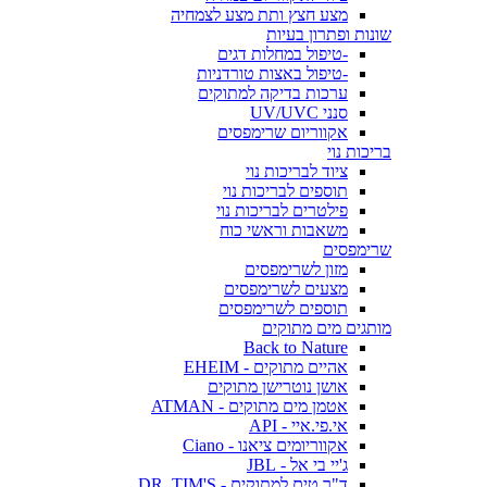
מצע חצץ ותת מצע לצמחיה
שונות ופתרון בעיות
-טיפול במחלות דגים
-טיפול באצות טורדניות
ערכות בדיקה למתוקים
סנני UV/UVC
אקווריום שרימפסים
בריכות נוי
ציוד לבריכות נוי
תוספים לבריכות נוי
פילטרים לבריכות נוי
משאבות וראשי כוח
שרימפסים
מזון לשרימפסים
מצעים לשרימפסים
תוספים לשרימפסים
מותגים מים מתוקים
Back to Nature
אהיים מתוקים - EHEIM
אושן נוטרישן מתוקים
אטמן מים מתוקים - ATMAN
אי.פי.איי - API
אקווריומים ציאנו - Ciano
ג'יי בי אל - JBL
ד"ר טים למתוקים - DR. TIM'S