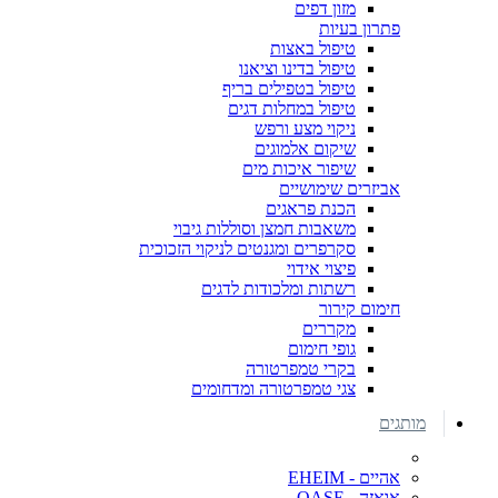
מזון דפים
פתרון בעיות
טיפול באצות
טיפול בדינו וציאנו
טיפול בטפילים בריף
טיפול במחלות דגים
ניקוי מצע ורפש
שיקום אלמוגים
שיפור איכות מים
אביזרים שימושיים
הכנת פראגים
משאבות חמצן וסוללות גיבוי
סקרפרים ומגנטים לניקוי הזכוכית
פיצוי אידוי
רשתות ומלכודות לדגים
חימום קירור
מקררים
גופי חימום
בקרי טמפרטורה
צגי טמפרטורה ומדחומים
מותגים
אהיים - EHEIM
אואזה - OASE