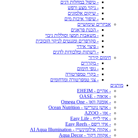
- טיפול במחלות דגים
- ניקוי מצע ורפש
- שיקום אלמוגים
- שיפור איכות מים
אביזרים שימושיים
- הכנת פראגים
- משאבות חמצן וסוללות גיבוי
- סקרפרים ומגנטים לניקוי הזכוכית
- פיצוי אידוי
- רשתות ומלכודות לדגים
חימום קירור
- מקררים
- גופי חימום
- בקרי טמפרטורה
- צגי טמפרטורה ומדחומים
מותגים
- אהיים - EHEIM
- אואזה - OASE
- אומגה וואן - Omega One
- אושן נוטרישן - Ocean Nutrition
- אזו - AZOO
- איזי לייף - Easy Life
- איזי ריפס - Easy Reefs
- אקווה אילומינשיין - AI Aqua Illumination
- אקווה דקור - Aqua Decor