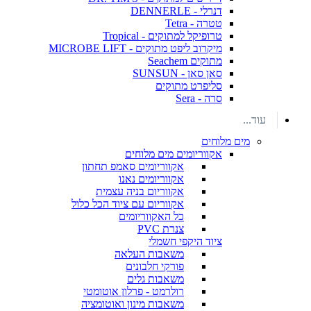
דנרלי - DENNERLE
טטרה - Tetra
טרופיקל למתוקים - Tropical
מיקרוב ליפט מתוקים - MICROBE LIFT
מתוקים Seachem
סאן סאן - SUNSUN
סליפרט מתוקים
סרה - Sera
עוד...
מים מלוחים
אקווריומים מים מלוחים
אקווריומים סאמפ תחתון
אקווריומים נאנו
אקווריום בניה עצמית
אקווריום עם ציוד הכל כלול
כל האקווריומים
צנרת PVC
ציוד היקפי חשמלי
משאבות העלאה
פורקי חלבונים
משאבות גלים
רולרמט - פרלון אוטומטי
משאבות מינון ואוטומציה