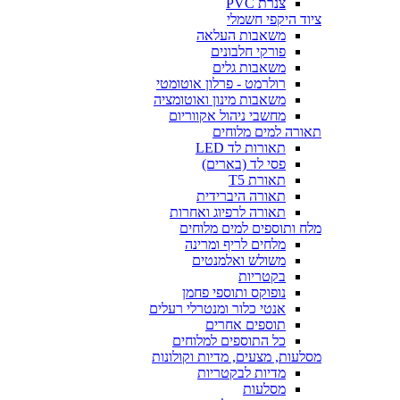
צנרת PVC
ציוד היקפי חשמלי
משאבות העלאה
פורקי חלבונים
משאבות גלים
רולרמט - פרלון אוטומטי
משאבות מינון ואוטומציה
מחשבי ניהול אקווריום
תאורה למים מלוחים
תאורות לד LED
פסי לד (בארים)
תאורת T5
תאורה היברידית
תאורה לרפיוג ואחרות
מלח ותוספים למים מלוחים
מלחים לריף ומרינה
משולש ואלמנטים
בקטריות
נופוקס ותוספי פחמן
אנטי כלור ומנטרלי רעלים
תוספים אחרים
כל התוספים למלוחים
מסלעות, מצעים, מדיות וקולונות
מדיות לבקטריות
מסלעות