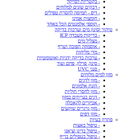
- בקטריות לסייקל
- דבקים שונים למלוחים
- דיפ - תמיסה להסרת טפילים
- חומצות אמינו
- תוספי אלמנטים הכל באחד
טיהור וסינון מים וערכות בדיקה
- בדיקות מעבדה ICP
- מצליל מים
- אוסמוזה הפוכה ושרף
- מדי מליחות
- ערכות בדיקה ידניות ואוטומטיות
- סינון, פרלון, פחם ועוד
- סנני UVC
מזון למים מלוחים
- מזון לדגים
- הזנת אלמוגים
- מזון לחסרי חוליות
- דגים בעייתים במזון
- אביזרים להאכלה
- מזון גרגרים שוקעים
- מזון דפים
פתרון בעיות
- טיפול באצות
- טיפול בדינו וציאנו
- טיפול בטפילים בריף