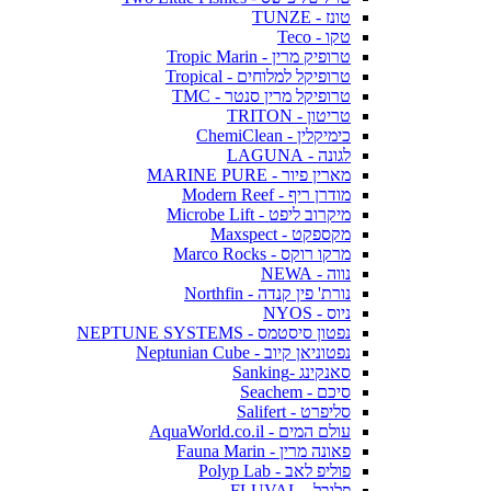
טונז - TUNZE
טקו - Teco
טרופיק מרין - Tropic Marin
טרופיקל למלוחים - Tropical
טרופיקל מרין סנטר - TMC
טריטון - TRITON
כימיקלין - ChemiClean
לגונה - LAGUNA
מארין פיור - MARINE PURE
מודרן ריף - Modern Reef
מיקרוב ליפט - Microbe Lift
מקספקט - Maxspect
מרקו רוקס - Marco Rocks
נווה - NEWA
נורת' פין קנדה - Northfin
ניוס - NYOS
נפטון סיסטמס - NEPTUNE SYSTEMS
נפטוניאן קיוב - Neptunian Cube
סאנקינג -Sanking
סיכם - Seachem
סליפרט - Salifert
עולם המים - AquaWorld.co.il
פאונה מרין - Fauna Marin
פוליפ לאב - Polyp Lab
פלובל - FLUVAL