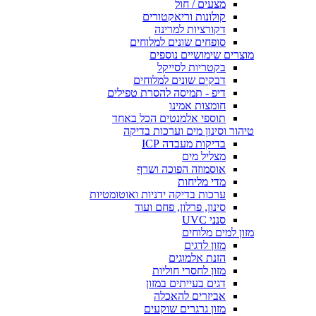
מצעים / חול
קולונות וריאקטורים
דקורציות למרינה
סופחים שונים למלוחים
מוצרים שימושיים נוספים
בקטריות לסייקל
דבקים שונים למלוחים
דיפ - תמיסה להסרת טפילים
חומצות אמינו
תוספי אלמנטים הכל באחד
טיהור וסינון מים וערכות בדיקה
בדיקות מעבדה ICP
מצליל מים
אוסמוזה הפוכה ושרף
מדי מליחות
ערכות בדיקה ידניות ואוטומטיות
סינון, פרלון, פחם ועוד
סנני UVC
מזון למים מלוחים
מזון לדגים
הזנת אלמוגים
מזון לחסרי חוליות
דגים בעייתים במזון
אביזרים להאכלה
מזון גרגרים שוקעים