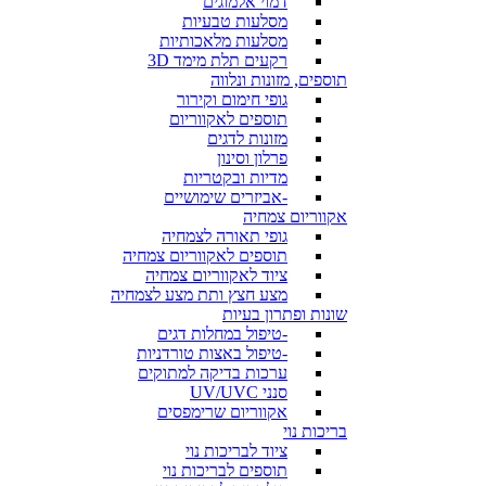
דמוי אלמוגים
מסלעות טבעיות
מסלעות מלאכותיות
רקעים תלת מימד 3D
תוספים, מזונות ונלווה
גופי חימום וקירור
תוספים לאקווריום
מזונות לדגים
פרלון וסינון
מדיות ובקטריות
-אביזרים שימושיים
אקווריום צמחיה
גופי תאורה לצמחיה
תוספים לאקווריום צמחיה
ציוד לאקווריום צמחיה
מצע חצץ ותת מצע לצמחיה
שונות ופתרון בעיות
-טיפול במחלות דגים
-טיפול באצות טורדניות
ערכות בדיקה למתוקים
סנני UV/UVC
אקווריום שרימפסים
בריכות נוי
ציוד לבריכות נוי
תוספים לבריכות נוי