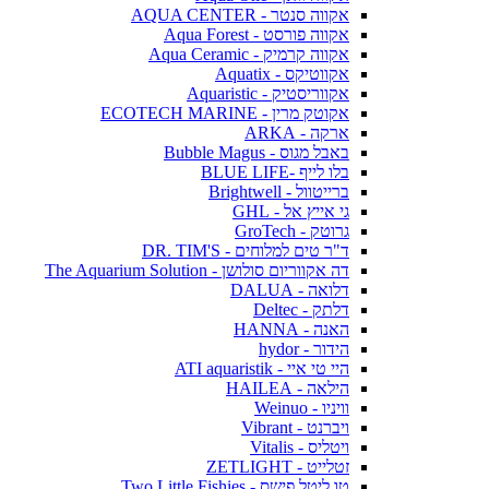
אקווה סנטר - AQUA CENTER
אקווה פורסט - Aqua Forest
אקווה קרמיק - Aqua Ceramic
אקווטיקס - Aquatix
אקווריסטיק - Aquaristic
אקוטק מרין - ECOTECH MARINE
ארקה - ARKA
באבל מגוס - Bubble Magus
בלו לייף -BLUE LIFE
ברייטוול - Brightwell
גי אייץ אל - GHL
גרוטק - GroTech
ד"ר טים למלוחים - DR. TIM'S
דה אקווריום סולושן - The Aquarium Solution
דלואה - DALUA
דלתק - Deltec
האנה - HANNA
הידור - hydor
היי טי איי - ATI aquaristik
הילאה - HAILEA
וויניו - Weinuo
ויברנט - Vibrant
ויטליס - Vitalis
זטלייט - ZETLIGHT
טו ליטל פישס - Two Little Fishies