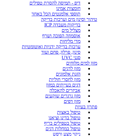
דיפ - תמיסה להסרת טפילים
חומצות אמינו
תוספי אלמנטים הכל באחד
טיהור וסינון מים וערכות בדיקה
בדיקות מעבדה ICP
מצליל מים
אוסמוזה הפוכה ושרף
מדי מליחות
ערכות בדיקה ידניות ואוטומטיות
סינון, פרלון, פחם ועוד
סנני UVC
מזון למים מלוחים
מזון לדגים
הזנת אלמוגים
מזון לחסרי חוליות
דגים בעייתים במזון
אביזרים להאכלה
מזון גרגרים שוקעים
מזון דפים
פתרון בעיות
טיפול באצות
טיפול בדינו וציאנו
טיפול בטפילים בריף
טיפול במחלות דגים
ניקוי מצע ורפש