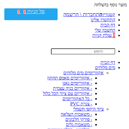
מוצר נוסף בהצלחה
סל קניות
0
0
התחברות \ הרשמה
קטגוריות
התקשרו אלינו
דף הבית
החשבון שלי
0
עגלת קניות
דף הבית
מים מלוחים
אקווריומים מים מלוחים
- אקווריומים סאמפ תחתון
- אקווריומים נאנו
- אקווריום בניה עצמית
- אקווריום עם ציוד הכל כלול
- כל האקווריומים
- צנרת PVC
ציוד היקפי חשמלי
- משאבות העלאה
- פורקי חלבונים
- משאבות גלים