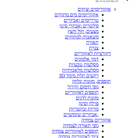
אקווריומים וציודם
אקווריומים מים מתוקים
טרריומים ואביזרים
פילטרים ואביזרי סינון
מצעים, חול וחצץ
משאבות למתוקים
תאורה
צנרת
דקורציות לאקווריום
דמוי אלמוגים
מסלעות טבעיות
מסלעות מלאכותיות
רקעים תלת מימד 3D
תוספים, מזונות ונלווה
גופי חימום וקירור
תוספים לאקווריום
מזונות לדגים
פרלון וסינון
מדיות ובקטריות
-אביזרים שימושיים
אקווריום צמחיה
גופי תאורה לצמחיה
תוספים לאקווריום צמחיה
ציוד לאקווריום צמחיה