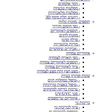
- דמוי אלמוגים
- מסלעות טבעיות
- מסלעות מלאכותיות
- רקעים תלת מימד 3D
תוספים, מזונות ונלווה
- גופי חימום וקירור
- תוספים לאקווריום
- מזונות לדגים
- פרלון וסינון
- מדיות ובקטריות
- -אביזרים שימושיים
אקווריום צמחיה
- גופי תאורה לצמחיה
- תוספים לאקווריום צמחיה
- ציוד לאקווריום צמחיה
- מצע חצץ ותת מצע לצמחיה
שונות ופתרון בעיות
- -טיפול במחלות דגים
- -טיפול באצות טורדניות
- ערכות בדיקה למתוקים
- סנני UV/UVC
- אקווריום שרימפסים
בריכות נוי
- ציוד לבריכות נוי
- תוספים לבריכות נוי