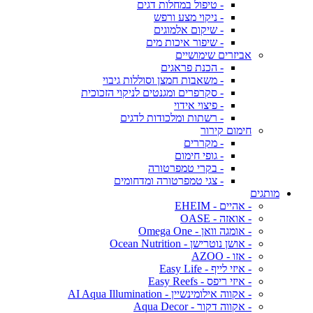
- טיפול במחלות דגים
- ניקוי מצע ורפש
- שיקום אלמוגים
- שיפור איכות מים
אביזרים שימושיים
- הכנת פראגים
- משאבות חמצן וסוללות גיבוי
- סקרפרים ומגנטים לניקוי הזכוכית
- פיצוי אידוי
- רשתות ומלכודות לדגים
חימום קירור
- מקררים
- גופי חימום
- בקרי טמפרטורה
- צגי טמפרטורה ומדחומים
מותגים
- אהיים - EHEIM
- אואזה - OASE
- אומגה וואן - Omega One
- אושן נוטרישן - Ocean Nutrition
- אזו - AZOO
- איזי לייף - Easy Life
- איזי ריפס - Easy Reefs
- אקווה אילומינשיין - AI Aqua Illumination
- אקווה דקור - Aqua Decor