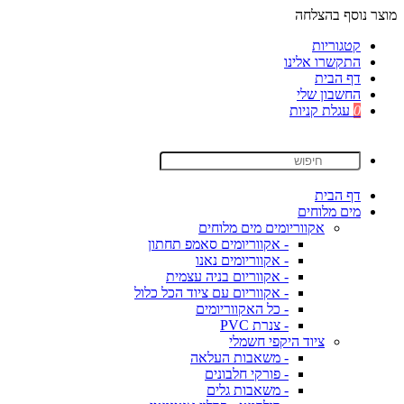
מוצר נוסף בהצלחה
קטגוריות
התקשרו אלינו
דף הבית
החשבון שלי
0
עגלת קניות
דף הבית
מים מלוחים
אקווריומים מים מלוחים
- אקווריומים סאמפ תחתון
- אקווריומים נאנו
- אקווריום בניה עצמית
- אקווריום עם ציוד הכל כלול
- כל האקווריומים
- צנרת PVC
ציוד היקפי חשמלי
- משאבות העלאה
- פורקי חלבונים
- משאבות גלים