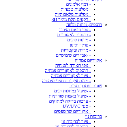
- דמוי אלמוגים
- מסלעות טבעיות
- מסלעות מלאכותיות
- רקעים תלת מימד 3D
תוספים, מזונות ונלווה
- גופי חימום וקירור
- תוספים לאקווריום
- מזונות לדגים
- פרלון וסינון
- מדיות ובקטריות
- -אביזרים שימושיים
אקווריום צמחיה
- גופי תאורה לצמחיה
- תוספים לאקווריום צמחיה
- ציוד לאקווריום צמחיה
- מצע חצץ ותת מצע לצמחיה
שונות ופתרון בעיות
- -טיפול במחלות דגים
- -טיפול באצות טורדניות
- ערכות בדיקה למתוקים
- סנני UV/UVC
- אקווריום שרימפסים
בריכות נוי
- ציוד לבריכות נוי
- תוספים לבריכות נוי