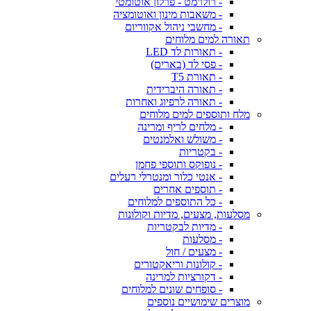
- רולרמט - פרלון אוטומטי
- משאבות מינון ואוטומציה
- מחשבי ניהול אקווריום
תאורה למים מלוחים
- תאורות לד LED
- פסי לד (בארים)
- תאורת T5
- תאורה היברידית
- תאורה לרפיוג ואחרות
מלח ותוספים למים מלוחים
- מלחים לריף ומרינה
- משולש ואלמנטים
- בקטריות
- נופוקס ותוספי פחמן
- אנטי כלור ומנטרלי רעלים
- תוספים אחרים
- כל התוספים למלוחים
מסלעות, מצעים, מדיות וקולונות
- מדיות לבקטריות
- מסלעות
- מצעים / חול
- קולונות וריאקטורים
- דקורציות למרינה
- סופחים שונים למלוחים
מוצרים שימושיים נוספים