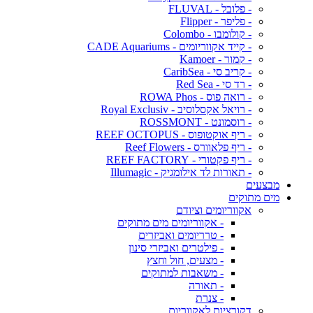
- פלובל - FLUVAL
- פליפר - Flipper
- קולומבו - Colombo
- קייד אקווריומים - CADE Aquariums
- קמור - Kamoer
- קריב סי - CaribSea
- רד סי - Red Sea
- רואה פוס - ROWA Phos
- רויאל אקסלוסיב - Royal Exclusiv
- רוסמונט - ROSSMONT
- ריף אוקטופוס - REEF OCTOPUS
- ריף פלאוורס - Reef Flowers
- ריף פקטורי - REEF FACTORY
- תאורות לד אילומגיק - Illumagic
מבצעים
מים מתוקים
אקווריומים וציודם
- אקווריומים מים מתוקים
- טרריומים ואביזרים
- פילטרים ואביזרי סינון
- מצעים, חול וחצץ
- משאבות למתוקים
- תאורה
- צנרת
דקורציות לאקווריום