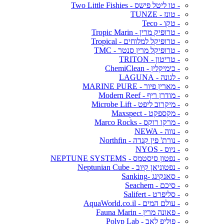
- טו ליטל פישס - Two Little Fishies
- טונז - TUNZE
- טקו - Teco
- טרופיק מרין - Tropic Marin
- טרופיקל למלוחים - Tropical
- טרופיקל מרין סנטר - TMC
- טריטון - TRITON
- כימיקלין - ChemiClean
- לגונה - LAGUNA
- מארין פיור - MARINE PURE
- מודרן ריף - Modern Reef
- מיקרוב ליפט - Microbe Lift
- מקספקט - Maxspect
- מרקו רוקס - Marco Rocks
- נווה - NEWA
- נורת' פין קנדה - Northfin
- ניוס - NYOS
- נפטון סיסטמס - NEPTUNE SYSTEMS
- נפטוניאן קיוב - Neptunian Cube
- סאנקינג -Sanking
- סיכם - Seachem
- סליפרט - Salifert
- עולם המים - AquaWorld.co.il
- פאונה מרין - Fauna Marin
- פוליפ לאב - Polyp Lab