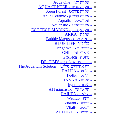
- אקווה וואן - Aqua One
- אקווה סנטר - AQUA CENTER
- אקווה פורסט - Aqua Forest
- אקווה קרמיק - Aqua Ceramic
- אקווטיקס - Aquatix
- אקווריסטיק - Aquaristic
- אקוטק מרין - ECOTECH MARINE
- ארקה - ARKA
- באבל מגוס - Bubble Magus
- בלו לייף -BLUE LIFE
- ברייטוול - Brightwell
- גי אייץ אל - GHL
- גרוטק - GroTech
- ד"ר טים למלוחים - DR. TIM'S
- דה אקווריום סולושן - The Aquarium Solution
- דלואה - DALUA
- דלתק - Deltec
- האנה - HANNA
- הידור - hydor
- היי טי איי - ATI aquaristik
- הילאה - HAILEA
- וויניו - Weinuo
- ויברנט - Vibrant
- ויטליס - Vitalis
- זטלייט - ZETLIGHT