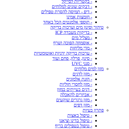
- בקטריות לסייקל
- דבקים שונים למלוחים
- דיפ - תמיסה להסרת טפילים
- חומצות אמינו
- תוספי אלמנטים הכל באחד
טיהור וסינון מים וערכות בדיקה
- בדיקות מעבדה ICP
- מצליל מים
- אוסמוזה הפוכה ושרף
- מדי מליחות
- ערכות בדיקה ידניות ואוטומטיות
- סינון, פרלון, פחם ועוד
- סנני UVC
מזון למים מלוחים
- מזון לדגים
- הזנת אלמוגים
- מזון לחסרי חוליות
- דגים בעייתים במזון
- אביזרים להאכלה
- מזון גרגרים שוקעים
- מזון דפים
פתרון בעיות
- טיפול באצות
- טיפול בדינו וציאנו
- טיפול בטפילים בריף