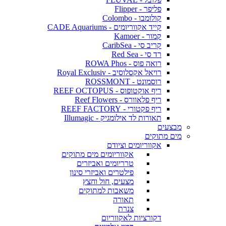
פליפר - Flipper
קולומבו - Colombo
קייד אקווריומים - CADE Aquariums
קמור - Kamoer
קריב סי - CaribSea
רד סי - Red Sea
רואה פוס - ROWA Phos
רויאל אקסלוסיב - Royal Exclusiv
רוסמונט - ROSSMONT
ריף אוקטופוס - REEF OCTOPUS
ריף פלאוורס - Reef Flowers
ריף פקטורי - REEF FACTORY
תאורות לד אילומגיק - Illumagic
מבצעים
מים מתוקים
אקווריומים וציודם
אקווריומים מים מתוקים
טרריומים ואביזרים
פילטרים ואביזרי סינון
מצעים, חול וחצץ
משאבות למתוקים
תאורה
צנרת
דקורציות לאקווריום