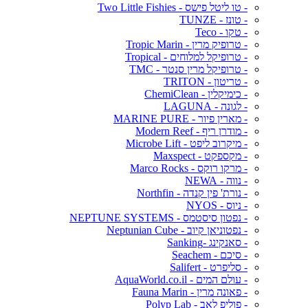
- טו ליטל פישס - Two Little Fishies
- טונז - TUNZE
- טקו - Teco
- טרופיק מרין - Tropic Marin
- טרופיקל למלוחים - Tropical
- טרופיקל מרין סנטר - TMC
- טריטון - TRITON
- כימיקלין - ChemiClean
- לגונה - LAGUNA
- מארין פיור - MARINE PURE
- מודרן ריף - Modern Reef
- מיקרוב ליפט - Microbe Lift
- מקספקט - Maxspect
- מרקו רוקס - Marco Rocks
- נווה - NEWA
- נורת' פין קנדה - Northfin
- ניוס - NYOS
- נפטון סיסטמס - NEPTUNE SYSTEMS
- נפטוניאן קיוב - Neptunian Cube
- סאנקינג -Sanking
- סיכם - Seachem
- סליפרט - Salifert
- עולם המים - AquaWorld.co.il
- פאונה מרין - Fauna Marin
- פוליפ לאב - Polyp Lab