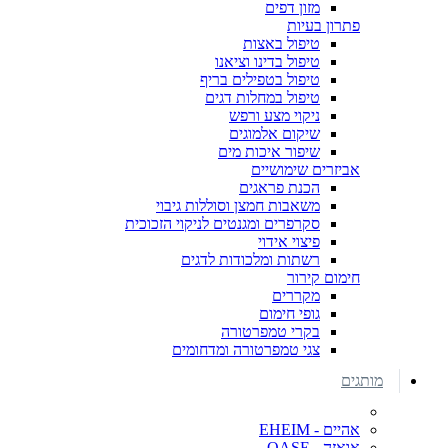
מזון דפים
פתרון בעיות
טיפול באצות
טיפול בדינו וציאנו
טיפול בטפילים בריף
טיפול במחלות דגים
ניקוי מצע ורפש
שיקום אלמוגים
שיפור איכות מים
אביזרים שימושיים
הכנת פראגים
משאבות חמצן וסוללות גיבוי
סקרפרים ומגנטים לניקוי הזכוכית
פיצוי אידוי
רשתות ומלכודות לדגים
חימום קירור
מקררים
גופי חימום
בקרי טמפרטורה
צגי טמפרטורה ומדחומים
מותגים
אהיים - EHEIM
אואזה - OASE