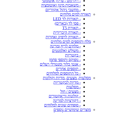
- רולרמט - פרלון אוטומטי
- משאבות מינון ואוטומציה
- מחשבי ניהול אקווריום
תאורה למים מלוחים
- תאורות לד LED
- פסי לד (בארים)
- תאורת T5
- תאורה היברידית
- תאורה לרפיוג ואחרות
מלח ותוספים למים מלוחים
- מלחים לריף ומרינה
- משולש ואלמנטים
- בקטריות
- נופוקס ותוספי פחמן
- אנטי כלור ומנטרלי רעלים
- תוספים אחרים
- כל התוספים למלוחים
מסלעות, מצעים, מדיות וקולונות
- מדיות לבקטריות
- מסלעות
- מצעים / חול
- קולונות וריאקטורים
- דקורציות למרינה
- סופחים שונים למלוחים
מוצרים שימושיים נוספים