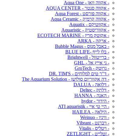
- אקווה וואן - Aqua One
- אקווה סנטר - AQUA CENTER
- אקווה פורסט - Aqua Forest
- אקווה קרמיק - Aqua Ceramic
- אקווטיקס - Aquatix
- אקווריסטיק - Aquaristic
- אקוטק מרין - ECOTECH MARINE
- ארקה - ARKA
- באבל מגוס - Bubble Magus
- בלו לייף -BLUE LIFE
- ברייטוול - Brightwell
- גי אייץ אל - GHL
- גרוטק - GroTech
- ד"ר טים למלוחים - DR. TIM'S
- דה אקווריום סולושן - The Aquarium Solution
- דלואה - DALUA
- דלתק - Deltec
- האנה - HANNA
- הידור - hydor
- היי טי איי - ATI aquaristik
- הילאה - HAILEA
- וויניו - Weinuo
- ויברנט - Vibrant
- ויטליס - Vitalis
- זטלייט - ZETLIGHT