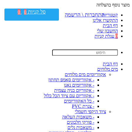
מוצר נוסף בהצלחה
סל קניות
0
0
התחברות \ הרשמה
קטגוריות
התקשרו אלינו
דף הבית
החשבון שלי
0
עגלת קניות
דף הבית
מים מלוחים
אקווריומים מים מלוחים
- אקווריומים סאמפ תחתון
- אקווריומים נאנו
- אקווריום בניה עצמית
- אקווריום עם ציוד הכל כלול
- כל האקווריומים
- צנרת PVC
ציוד היקפי חשמלי
- משאבות העלאה
- פורקי חלבונים
- משאבות גלים