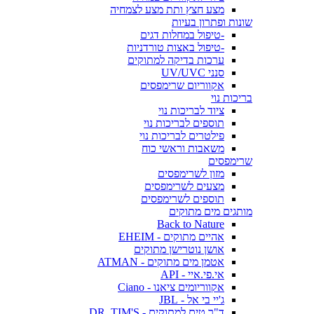
מצע חצץ ותת מצע לצמחיה
שונות ופתרון בעיות
-טיפול במחלות דגים
-טיפול באצות טורדניות
ערכות בדיקה למתוקים
סנני UV/UVC
אקווריום שרימפסים
בריכות נוי
ציוד לבריכות נוי
תוספים לבריכות נוי
פילטרים לבריכות נוי
משאבות וראשי כוח
שרימפסים
מזון לשרימפסים
מצעים לשרימפסים
תוספים לשרימפסים
מותגים מים מתוקים
Back to Nature
אהיים מתוקים - EHEIM
אושן נוטרישן מתוקים
אטמן מים מתוקים - ATMAN
אי.פי.איי - API
אקווריומים ציאנו - Ciano
ג'יי בי אל - JBL
ד"ר טים למתוקים - DR. TIM'S