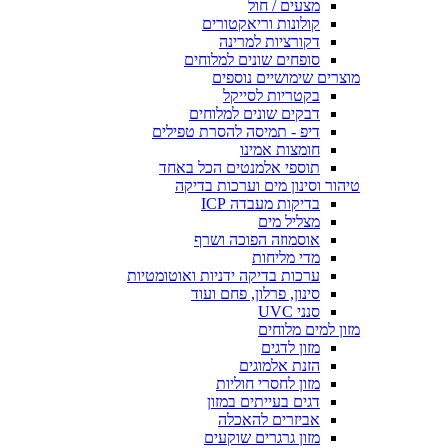
מצעים / חול
קולונות וריאקטורים
דקורציות למרינה
סופחים שונים למלוחים
מוצרים שימושיים נוספים
בקטריות לסייקל
דבקים שונים למלוחים
דיפ - תמיסה להסרת טפילים
חומצות אמינו
תוספי אלמנטים הכל באחד
טיהור וסינון מים וערכות בדיקה
בדיקות מעבדה ICP
מצליל מים
אוסמוזה הפוכה ושרף
מדי מליחות
ערכות בדיקה ידניות ואוטומטיות
סינון, פרלון, פחם ועוד
סנני UVC
מזון למים מלוחים
מזון לדגים
הזנת אלמוגים
מזון לחסרי חוליות
דגים בעייתים במזון
אביזרים להאכלה
מזון גרגרים שוקעים