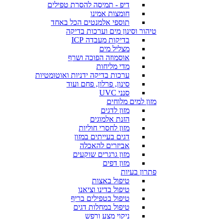
דיפ - תמיסה להסרת טפילים
חומצות אמינו
תוספי אלמנטים הכל באחד
טיהור וסינון מים וערכות בדיקה
בדיקות מעבדה ICP
מצליל מים
אוסמוזה הפוכה ושרף
מדי מליחות
ערכות בדיקה ידניות ואוטומטיות
סינון, פרלון, פחם ועוד
סנני UVC
מזון למים מלוחים
מזון לדגים
הזנת אלמוגים
מזון לחסרי חוליות
דגים בעייתים במזון
אביזרים להאכלה
מזון גרגרים שוקעים
מזון דפים
פתרון בעיות
טיפול באצות
טיפול בדינו וציאנו
טיפול בטפילים בריף
טיפול במחלות דגים
ניקוי מצע ורפש