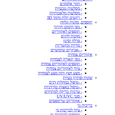
- דמוי אלמוגים
- מסלעות טבעיות
- מסלעות מלאכותיות
- רקעים תלת מימד 3D
תוספים, מזונות ונלווה
- גופי חימום וקירור
- תוספים לאקווריום
- מזונות לדגים
- פרלון וסינון
- מדיות ובקטריות
- -אביזרים שימושיים
אקווריום צמחיה
- גופי תאורה לצמחיה
- תוספים לאקווריום צמחיה
- ציוד לאקווריום צמחיה
- מצע חצץ ותת מצע לצמחיה
שונות ופתרון בעיות
- -טיפול במחלות דגים
- -טיפול באצות טורדניות
- ערכות בדיקה למתוקים
- סנני UV/UVC
- אקווריום שרימפסים
בריכות נוי
- ציוד לבריכות נוי
- תוספים לבריכות נוי