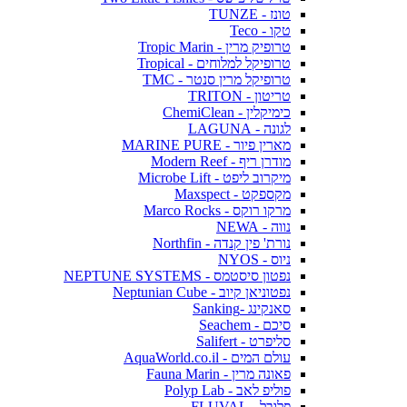
טונז - TUNZE
טקו - Teco
טרופיק מרין - Tropic Marin
טרופיקל למלוחים - Tropical
טרופיקל מרין סנטר - TMC
טריטון - TRITON
כימיקלין - ChemiClean
לגונה - LAGUNA
מארין פיור - MARINE PURE
מודרן ריף - Modern Reef
מיקרוב ליפט - Microbe Lift
מקספקט - Maxspect
מרקו רוקס - Marco Rocks
נווה - NEWA
נורת' פין קנדה - Northfin
ניוס - NYOS
נפטון סיסטמס - NEPTUNE SYSTEMS
נפטוניאן קיוב - Neptunian Cube
סאנקינג -Sanking
סיכם - Seachem
סליפרט - Salifert
עולם המים - AquaWorld.co.il
פאונה מרין - Fauna Marin
פוליפ לאב - Polyp Lab
פלובל - FLUVAL