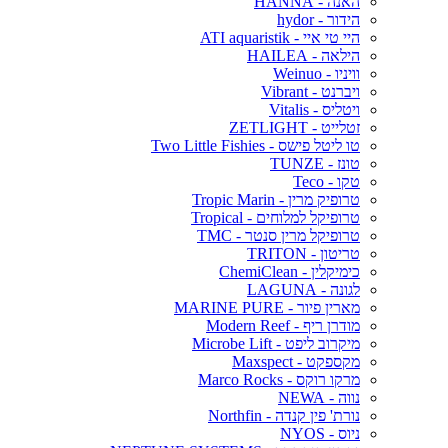
האנה - HANNA
הידור - hydor
היי טי איי - ATI aquaristik
הילאה - HAILEA
וויניו - Weinuo
ויברנט - Vibrant
ויטליס - Vitalis
זטלייט - ZETLIGHT
טו ליטל פישס - Two Little Fishies
טונז - TUNZE
טקו - Teco
טרופיק מרין - Tropic Marin
טרופיקל למלוחים - Tropical
טרופיקל מרין סנטר - TMC
טריטון - TRITON
כימיקלין - ChemiClean
לגונה - LAGUNA
מארין פיור - MARINE PURE
מודרן ריף - Modern Reef
מיקרוב ליפט - Microbe Lift
מקספקט - Maxspect
מרקו רוקס - Marco Rocks
נווה - NEWA
נורת' פין קנדה - Northfin
ניוס - NYOS