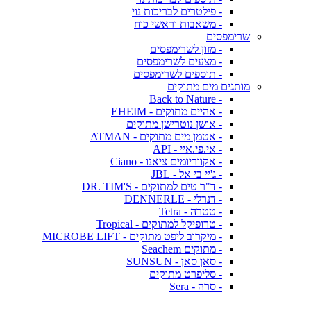
- פילטרים לבריכות נוי
- משאבות וראשי כוח
שרימפסים
- מזון לשרימפסים
- מצעים לשרימפסים
- תוספים לשרימפסים
מותגים מים מתוקים
- Back to Nature
- אהיים מתוקים - EHEIM
- אושן נוטרישן מתוקים
- אטמן מים מתוקים - ATMAN
- אי.פי.איי - API
- אקווריומים ציאנו - Ciano
- ג'יי בי אל - JBL
- ד"ר טים למתוקים - DR. TIM'S
- דנרלי - DENNERLE
- טטרה - Tetra
- טרופיקל למתוקים - Tropical
- מיקרוב ליפט מתוקים - MICROBE LIFT
- מתוקים Seachem
- סאן סאן - SUNSUN
- סליפרט מתוקים
- סרה - Sera