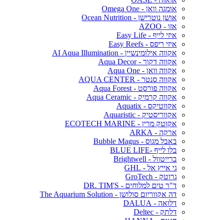
אומגה וואן - Omega One
אושן נוטרישן - Ocean Nutrition
אזו - AZOO
איזי לייף - Easy Life
איזי ריפס - Easy Reefs
אקווה אילומינשיין - AI Aqua Illumination
אקווה דקור - Aqua Decor
אקווה וואן - Aqua One
אקווה סנטר - AQUA CENTER
אקווה פורסט - Aqua Forest
אקווה קרמיק - Aqua Ceramic
אקווטיקס - Aquatix
אקווריסטיק - Aquaristic
אקוטק מרין - ECOTECH MARINE
ארקה - ARKA
באבל מגוס - Bubble Magus
בלו לייף -BLUE LIFE
ברייטוול - Brightwell
גי אייץ אל - GHL
גרוטק - GroTech
ד"ר טים למלוחים - DR. TIM'S
דה אקווריום סולושן - The Aquarium Solution
דלואה - DALUA
דלתק - Deltec