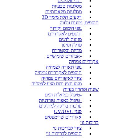
דמוי אלמוגים
מסלעות טבעיות
מסלעות מלאכותיות
רקעים תלת מימד 3D
תוספים, מזונות ונלווה
גופי חימום וקירור
תוספים לאקווריום
מזונות לדגים
פרלון וסינון
מדיות ובקטריות
-אביזרים שימושיים
אקווריום צמחיה
גופי תאורה לצמחיה
תוספים לאקווריום צמחיה
ציוד לאקווריום צמחיה
מצע חצץ ותת מצע לצמחיה
שונות ופתרון בעיות
-טיפול במחלות דגים
-טיפול באצות טורדניות
ערכות בדיקה למתוקים
סנני UV/UVC
אקווריום שרימפסים
בריכות נוי
ציוד לבריכות נוי
תוספים לבריכות נוי