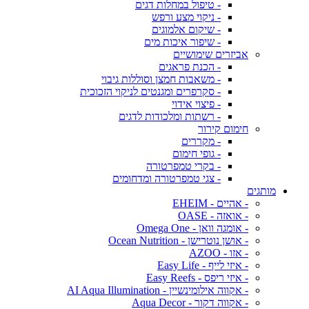
- טיפול במחלות דגים
- ניקוי מצע ורפש
- שיקום אלמוגים
- שיפור איכות מים
אביזרים שימושיים
- הכנת פראגים
- משאבות חמצן וסוללות גיבוי
- סקרפרים ומגנטים לניקוי הזכוכית
- פיצוי אידוי
- רשתות ומלכודות לדגים
חימום קירור
- מקררים
- גופי חימום
- בקרי טמפרטורה
- צגי טמפרטורה ומדחומים
מותגים
- אהיים - EHEIM
- אואזה - OASE
- אומגה וואן - Omega One
- אושן נוטרישן - Ocean Nutrition
- אזו - AZOO
- איזי לייף - Easy Life
- איזי ריפס - Easy Reefs
- אקווה אילומינשיין - AI Aqua Illumination
- אקווה דקור - Aqua Decor