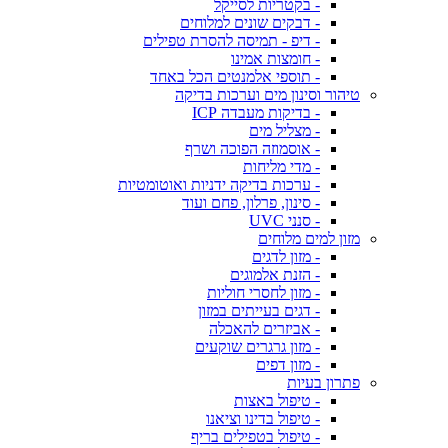
- בקטריות לסייקל
- דבקים שונים למלוחים
- דיפ - תמיסה להסרת טפילים
- חומצות אמינו
- תוספי אלמנטים הכל באחד
טיהור וסינון מים וערכות בדיקה
- בדיקות מעבדה ICP
- מצליל מים
- אוסמוזה הפוכה ושרף
- מדי מליחות
- ערכות בדיקה ידניות ואוטומטיות
- סינון, פרלון, פחם ועוד
- סנני UVC
מזון למים מלוחים
- מזון לדגים
- הזנת אלמוגים
- מזון לחסרי חוליות
- דגים בעייתים במזון
- אביזרים להאכלה
- מזון גרגרים שוקעים
- מזון דפים
פתרון בעיות
- טיפול באצות
- טיפול בדינו וציאנו
- טיפול בטפילים בריף