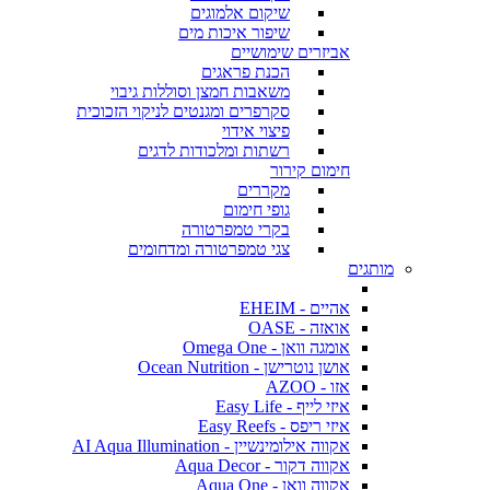
שיקום אלמוגים
שיפור איכות מים
אביזרים שימושיים
הכנת פראגים
משאבות חמצן וסוללות גיבוי
סקרפרים ומגנטים לניקוי הזכוכית
פיצוי אידוי
רשתות ומלכודות לדגים
חימום קירור
מקררים
גופי חימום
בקרי טמפרטורה
צגי טמפרטורה ומדחומים
מותגים
אהיים - EHEIM
אואזה - OASE
אומגה וואן - Omega One
אושן נוטרישן - Ocean Nutrition
אזו - AZOO
איזי לייף - Easy Life
איזי ריפס - Easy Reefs
אקווה אילומינשיין - AI Aqua Illumination
אקווה דקור - Aqua Decor
אקווה וואן - Aqua One