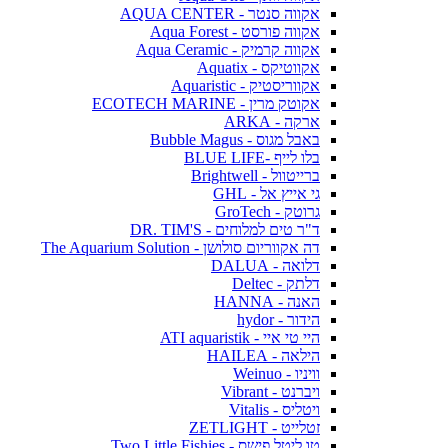
אקווה סנטר - AQUA CENTER
אקווה פורסט - Aqua Forest
אקווה קרמיק - Aqua Ceramic
אקווטיקס - Aquatix
אקווריסטיק - Aquaristic
אקוטק מרין - ECOTECH MARINE
ארקה - ARKA
באבל מגוס - Bubble Magus
בלו לייף -BLUE LIFE
ברייטוול - Brightwell
גי אייץ אל - GHL
גרוטק - GroTech
ד"ר טים למלוחים - DR. TIM'S
דה אקווריום סולושן - The Aquarium Solution
דלואה - DALUA
דלתק - Deltec
האנה - HANNA
הידור - hydor
היי טי איי - ATI aquaristik
הילאה - HAILEA
וויניו - Weinuo
ויברנט - Vibrant
ויטליס - Vitalis
זטלייט - ZETLIGHT
טו ליטל פישס - Two Little Fishies