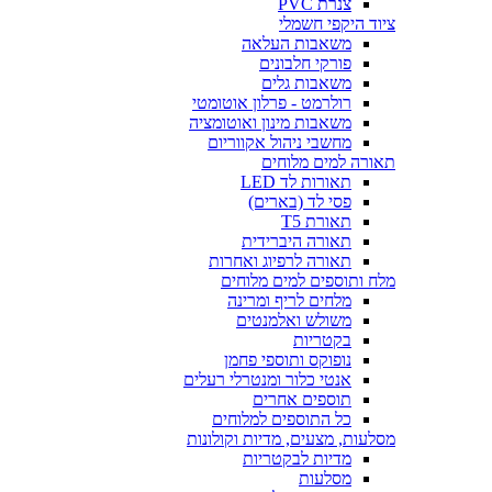
צנרת PVC
ציוד היקפי חשמלי
משאבות העלאה
פורקי חלבונים
משאבות גלים
רולרמט - פרלון אוטומטי
משאבות מינון ואוטומציה
מחשבי ניהול אקווריום
תאורה למים מלוחים
תאורות לד LED
פסי לד (בארים)
תאורת T5
תאורה היברידית
תאורה לרפיוג ואחרות
מלח ותוספים למים מלוחים
מלחים לריף ומרינה
משולש ואלמנטים
בקטריות
נופוקס ותוספי פחמן
אנטי כלור ומנטרלי רעלים
תוספים אחרים
כל התוספים למלוחים
מסלעות, מצעים, מדיות וקולונות
מדיות לבקטריות
מסלעות