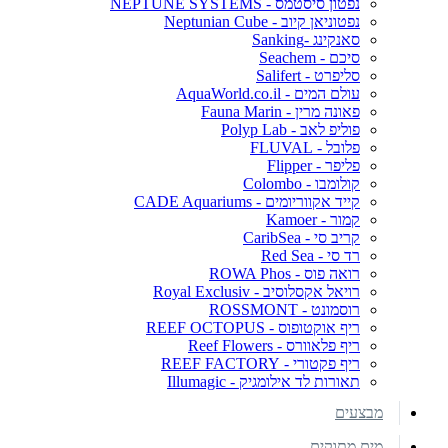
נפטון סיסטמס - NEPTUNE SYSTEMS
נפטוניאן קיוב - Neptunian Cube
סאנקינג -Sanking
סיכם - Seachem
סליפרט - Salifert
עולם המים - AquaWorld.co.il
פאונה מרין - Fauna Marin
פוליפ לאב - Polyp Lab
פלובל - FLUVAL
פליפר - Flipper
קולומבו - Colombo
קייד אקווריומים - CADE Aquariums
קמור - Kamoer
קריב סי - CaribSea
רד סי - Red Sea
רואה פוס - ROWA Phos
רויאל אקסלוסיב - Royal Exclusiv
רוסמונט - ROSSMONT
ריף אוקטופוס - REEF OCTOPUS
ריף פלאוורס - Reef Flowers
ריף פקטורי - REEF FACTORY
תאורות לד אילומגיק - Illumagic
מבצעים
מים מתוקים