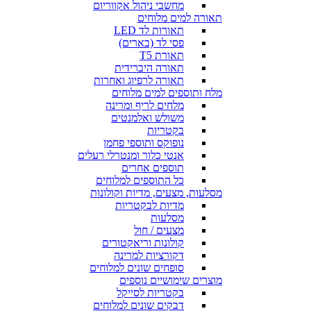
מחשבי ניהול אקווריום
תאורה למים מלוחים
תאורות לד LED
פסי לד (בארים)
תאורת T5
תאורה היברידית
תאורה לרפיוג ואחרות
מלח ותוספים למים מלוחים
מלחים לריף ומרינה
משולש ואלמנטים
בקטריות
נופוקס ותוספי פחמן
אנטי כלור ומנטרלי רעלים
תוספים אחרים
כל התוספים למלוחים
מסלעות, מצעים, מדיות וקולונות
מדיות לבקטריות
מסלעות
מצעים / חול
קולונות וריאקטורים
דקורציות למרינה
סופחים שונים למלוחים
מוצרים שימושיים נוספים
בקטריות לסייקל
דבקים שונים למלוחים