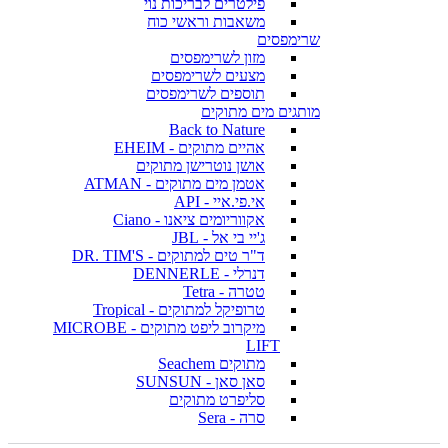
פילטרים לבריכות נוי
משאבות וראשי כוח
שרימפסים
מזון לשרימפסים
מצעים לשרימפסים
תוספים לשרימפסים
מותגים מים מתוקים
Back to Nature
אהיים מתוקים - EHEIM
אושן נוטרישן מתוקים
אטמן מים מתוקים - ATMAN
אי.פי.איי - API
אקווריומים ציאנו - Ciano
ג'יי בי אל - JBL
ד"ר טים למתוקים - DR. TIM'S
דנרלי - DENNERLE
טטרה - Tetra
טרופיקל למתוקים - Tropical
מיקרוב ליפט מתוקים - MICROBE
LIFT
מתוקים Seachem
סאן סאן - SUNSUN
סליפרט מתוקים
סרה - Sera