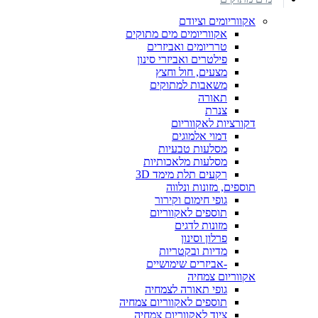
אקווריומים וציודם
אקווריומים מים מתוקים
טרריומים ואביזרים
פילטרים ואביזרי סינון
מצעים, חול וחצץ
משאבות למתוקים
תאורה
צנרת
דקורציות לאקווריום
דמוי אלמוגים
מסלעות טבעיות
מסלעות מלאכותיות
רקעים תלת מימד 3D
תוספים, מזונות ונלווה
גופי חימום וקירור
תוספים לאקווריום
מזונות לדגים
פרלון וסינון
מדיות ובקטריות
-אביזרים שימושיים
אקווריום צמחיה
גופי תאורה לצמחיה
תוספים לאקווריום צמחיה
ציוד לאקווריום צמחיה