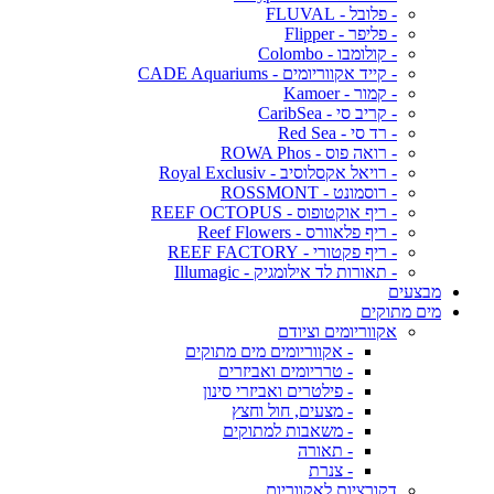
- פלובל - FLUVAL
- פליפר - Flipper
- קולומבו - Colombo
- קייד אקווריומים - CADE Aquariums
- קמור - Kamoer
- קריב סי - CaribSea
- רד סי - Red Sea
- רואה פוס - ROWA Phos
- רויאל אקסלוסיב - Royal Exclusiv
- רוסמונט - ROSSMONT
- ריף אוקטופוס - REEF OCTOPUS
- ריף פלאוורס - Reef Flowers
- ריף פקטורי - REEF FACTORY
- תאורות לד אילומגיק - Illumagic
מבצעים
מים מתוקים
אקווריומים וציודם
- אקווריומים מים מתוקים
- טרריומים ואביזרים
- פילטרים ואביזרי סינון
- מצעים, חול וחצץ
- משאבות למתוקים
- תאורה
- צנרת
דקורציות לאקווריום