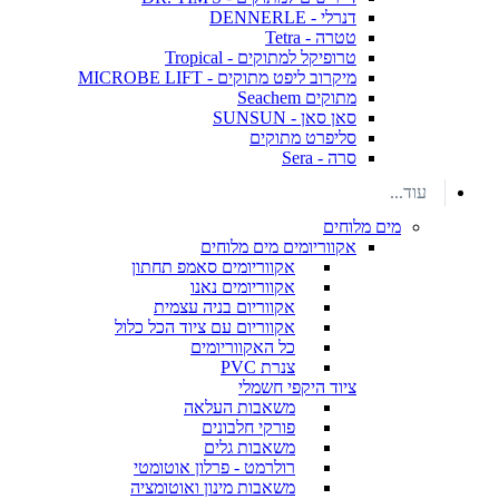
דנרלי - DENNERLE
טטרה - Tetra
טרופיקל למתוקים - Tropical
מיקרוב ליפט מתוקים - MICROBE LIFT
מתוקים Seachem
סאן סאן - SUNSUN
סליפרט מתוקים
סרה - Sera
עוד...
מים מלוחים
אקווריומים מים מלוחים
אקווריומים סאמפ תחתון
אקווריומים נאנו
אקווריום בניה עצמית
אקווריום עם ציוד הכל כלול
כל האקווריומים
צנרת PVC
ציוד היקפי חשמלי
משאבות העלאה
פורקי חלבונים
משאבות גלים
רולרמט - פרלון אוטומטי
משאבות מינון ואוטומציה