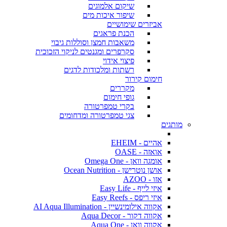
שיקום אלמוגים
שיפור איכות מים
אביזרים שימושיים
הכנת פראגים
משאבות חמצן וסוללות גיבוי
סקרפרים ומגנטים לניקוי הזכוכית
פיצוי אידוי
רשתות ומלכודות לדגים
חימום קירור
מקררים
גופי חימום
בקרי טמפרטורה
צגי טמפרטורה ומדחומים
מותגים
אהיים - EHEIM
אואזה - OASE
אומגה וואן - Omega One
אושן נוטרישן - Ocean Nutrition
אזו - AZOO
איזי לייף - Easy Life
איזי ריפס - Easy Reefs
אקווה אילומינשיין - AI Aqua Illumination
אקווה דקור - Aqua Decor
אקווה וואן - Aqua One