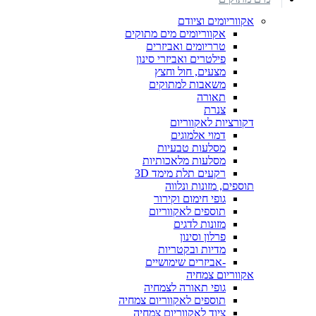
אקווריומים וציודם
אקווריומים מים מתוקים
טרריומים ואביזרים
פילטרים ואביזרי סינון
מצעים, חול וחצץ
משאבות למתוקים
תאורה
צנרת
דקורציות לאקווריום
דמוי אלמוגים
מסלעות טבעיות
מסלעות מלאכותיות
רקעים תלת מימד 3D
תוספים, מזונות ונלווה
גופי חימום וקירור
תוספים לאקווריום
מזונות לדגים
פרלון וסינון
מדיות ובקטריות
-אביזרים שימושיים
אקווריום צמחיה
גופי תאורה לצמחיה
תוספים לאקווריום צמחיה
ציוד לאקווריום צמחיה