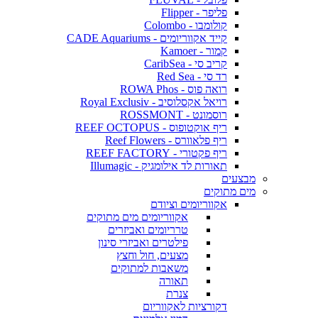
פליפר - Flipper
קולומבו - Colombo
קייד אקווריומים - CADE Aquariums
קמור - Kamoer
קריב סי - CaribSea
רד סי - Red Sea
רואה פוס - ROWA Phos
רויאל אקסלוסיב - Royal Exclusiv
רוסמונט - ROSSMONT
ריף אוקטופוס - REEF OCTOPUS
ריף פלאוורס - Reef Flowers
ריף פקטורי - REEF FACTORY
תאורות לד אילומגיק - Illumagic
מבצעים
מים מתוקים
אקווריומים וציודם
אקווריומים מים מתוקים
טרריומים ואביזרים
פילטרים ואביזרי סינון
מצעים, חול וחצץ
משאבות למתוקים
תאורה
צנרת
דקורציות לאקווריום