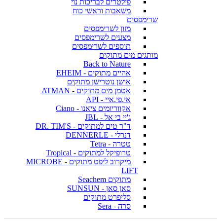
פילטרים לבריכות נוי
משאבות וראשי כוח
שרימפסים
מזון לשרימפסים
מצעים לשרימפסים
תוספים לשרימפסים
מותגים מים מתוקים
Back to Nature
אהיים מתוקים - EHEIM
אושן נוטרישן מתוקים
אטמן מים מתוקים - ATMAN
אי.פי.איי - API
אקווריומים ציאנו - Ciano
ג'יי בי אל - JBL
ד"ר טים למתוקים - DR. TIM'S
דנרלי - DENNERLE
טטרה - Tetra
טרופיקל למתוקים - Tropical
מיקרוב ליפט מתוקים - MICROBE
LIFT
מתוקים Seachem
סאן סאן - SUNSUN
סליפרט מתוקים
סרה - Sera