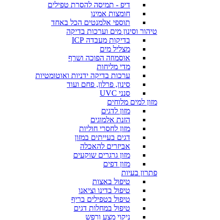
דיפ - תמיסה להסרת טפילים
חומצות אמינו
תוספי אלמנטים הכל באחד
טיהור וסינון מים וערכות בדיקה
בדיקות מעבדה ICP
מצליל מים
אוסמוזה הפוכה ושרף
מדי מליחות
ערכות בדיקה ידניות ואוטומטיות
סינון, פרלון, פחם ועוד
סנני UVC
מזון למים מלוחים
מזון לדגים
הזנת אלמוגים
מזון לחסרי חוליות
דגים בעייתים במזון
אביזרים להאכלה
מזון גרגרים שוקעים
מזון דפים
פתרון בעיות
טיפול באצות
טיפול בדינו וציאנו
טיפול בטפילים בריף
טיפול במחלות דגים
ניקוי מצע ורפש