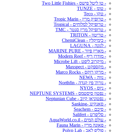
- טו ליטל פישס - Two Little Fishies
- טונז - TUNZE
- טקו - Teco
- טרופיק מרין - Tropic Marin
- טרופיקל למלוחים - Tropical
- טרופיקל מרין סנטר - TMC
- טריטון - TRITON
- כימיקלין - ChemiClean
- לגונה - LAGUNA
- מארין פיור - MARINE PURE
- מודרן ריף - Modern Reef
- מיקרוב ליפט - Microbe Lift
- מקספקט - Maxspect
- מרקו רוקס - Marco Rocks
- נווה - NEWA
- נורת' פין קנדה - Northfin
- ניוס - NYOS
- נפטון סיסטמס - NEPTUNE SYSTEMS
- נפטוניאן קיוב - Neptunian Cube
- סאנקינג -Sanking
- סיכם - Seachem
- סליפרט - Salifert
- עולם המים - AquaWorld.co.il
- פאונה מרין - Fauna Marin
- פוליפ לאב - Polyp Lab