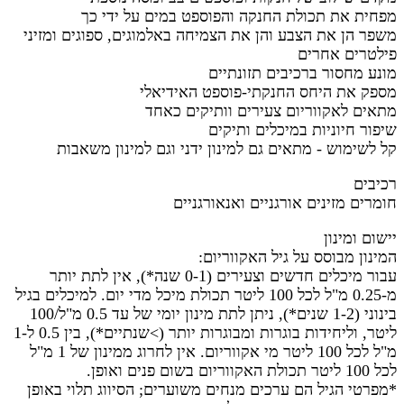
מפחית את תכולת החנקה והפוספט במים על ידי כך
משפר הן את הצבע והן את הצמיחה באלמוגים, ספוגים ומזיני
פילטרים אחרים
מונע מחסור ברכיבים תזונתיים
מספק את היחס החנקתי-פוספט האידיאלי
מתאים לאקווריום צעירים וותיקים כאחד
שיפור חיוניות במיכלים ותיקים
קל לשימוש - מתאים גם למינון ידני וגם למינון משאבות
רכיבים
חומרים מזינים אורגניים ואנאורגניים
יישום ומינון
המינון מבוסס על גיל האקווריום:
עבור מיכלים חדשים וצעירים (0-1 שנה*), אין לתת יותר
מ-0.25 מ"ל לכל 100 ליטר תכולת מיכל מדי יום. למיכלים בגיל
בינוני (1-2 שנים*), ניתן לתת מינון יומי של עד 0.5 מ"ל/100
ליטר, וליחידות בוגרות ומבוגרות יותר (>שנתיים*), בין 0.5 ל-1
מ"ל לכל 100 ליטר מי אקווריום. אין לחרוג ממינון של 1 מ"ל
לכל 100 ליטר תכולת האקווריום בשום פנים ואופן.
‏*מפרטי הגיל הם ערכים מנחים משוערים; הסיווג תלוי באופן