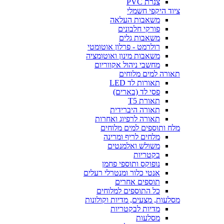
צנרת PVC
ציוד היקפי חשמלי
משאבות העלאה
פורקי חלבונים
משאבות גלים
רולרמט - פרלון אוטומטי
משאבות מינון ואוטומציה
מחשבי ניהול אקווריום
תאורה למים מלוחים
תאורות לד LED
פסי לד (בארים)
תאורת T5
תאורה היברידית
תאורה לרפיוג ואחרות
מלח ותוספים למים מלוחים
מלחים לריף ומרינה
משולש ואלמנטים
בקטריות
נופוקס ותוספי פחמן
אנטי כלור ומנטרלי רעלים
תוספים אחרים
כל התוספים למלוחים
מסלעות, מצעים, מדיות וקולונות
מדיות לבקטריות
מסלעות