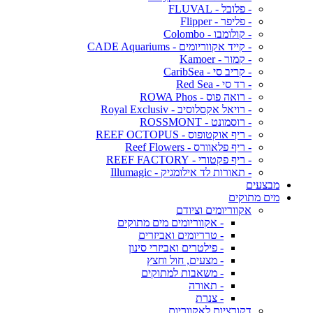
- פלובל - FLUVAL
- פליפר - Flipper
- קולומבו - Colombo
- קייד אקווריומים - CADE Aquariums
- קמור - Kamoer
- קריב סי - CaribSea
- רד סי - Red Sea
- רואה פוס - ROWA Phos
- רויאל אקסלוסיב - Royal Exclusiv
- רוסמונט - ROSSMONT
- ריף אוקטופוס - REEF OCTOPUS
- ריף פלאוורס - Reef Flowers
- ריף פקטורי - REEF FACTORY
- תאורות לד אילומגיק - Illumagic
מבצעים
מים מתוקים
אקווריומים וציודם
- אקווריומים מים מתוקים
- טרריומים ואביזרים
- פילטרים ואביזרי סינון
- מצעים, חול וחצץ
- משאבות למתוקים
- תאורה
- צנרת
דקורציות לאקווריום