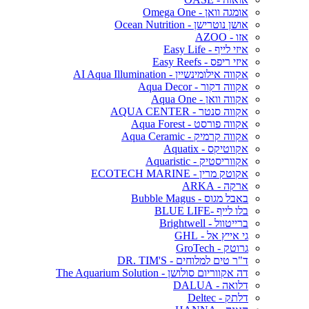
אומגה וואן - Omega One
אושן נוטרישן - Ocean Nutrition
אזו - AZOO
איזי לייף - Easy Life
איזי ריפס - Easy Reefs
אקווה אילומינשיין - AI Aqua Illumination
אקווה דקור - Aqua Decor
אקווה וואן - Aqua One
אקווה סנטר - AQUA CENTER
אקווה פורסט - Aqua Forest
אקווה קרמיק - Aqua Ceramic
אקווטיקס - Aquatix
אקווריסטיק - Aquaristic
אקוטק מרין - ECOTECH MARINE
ארקה - ARKA
באבל מגוס - Bubble Magus
בלו לייף -BLUE LIFE
ברייטוול - Brightwell
גי אייץ אל - GHL
גרוטק - GroTech
ד"ר טים למלוחים - DR. TIM'S
דה אקווריום סולושן - The Aquarium Solution
דלואה - DALUA
דלתק - Deltec