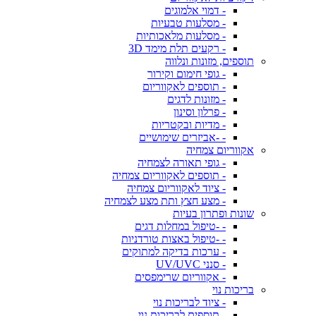
- דמוי אלמוגים
- מסלעות טבעיות
- מסלעות מלאכותיות
- רקעים תלת מימד 3D
תוספים, מזונות ונלווה
- גופי חימום וקירור
- תוספים לאקווריום
- מזונות לדגים
- פרלון וסינון
- מדיות ובקטריות
- -אביזרים שימושיים
אקווריום צמחיה
- גופי תאורה לצמחיה
- תוספים לאקווריום צמחיה
- ציוד לאקווריום צמחיה
- מצע חצץ ותת מצע לצמחיה
שונות ופתרון בעיות
- -טיפול במחלות דגים
- -טיפול באצות טורדניות
- ערכות בדיקה למתוקים
- סנני UV/UVC
- אקווריום שרימפסים
בריכות נוי
- ציוד לבריכות נוי
- תוספים לבריכות נוי