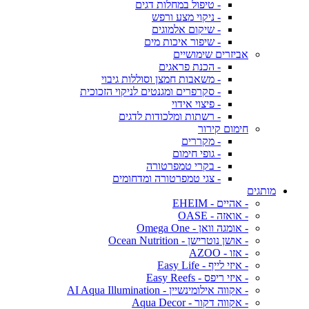
- טיפול במחלות דגים
- ניקוי מצע ורפש
- שיקום אלמוגים
- שיפור איכות מים
אביזרים שימושיים
- הכנת פראגים
- משאבות חמצן וסוללות גיבוי
- סקרפרים ומגנטים לניקוי הזכוכית
- פיצוי אידוי
- רשתות ומלכודות לדגים
חימום קירור
- מקררים
- גופי חימום
- בקרי טמפרטורה
- צגי טמפרטורה ומדחומים
מותגים
- אהיים - EHEIM
- אואזה - OASE
- אומגה וואן - Omega One
- אושן נוטרישן - Ocean Nutrition
- אזו - AZOO
- איזי לייף - Easy Life
- איזי ריפס - Easy Reefs
- אקווה אילומינשיין - AI Aqua Illumination
- אקווה דקור - Aqua Decor