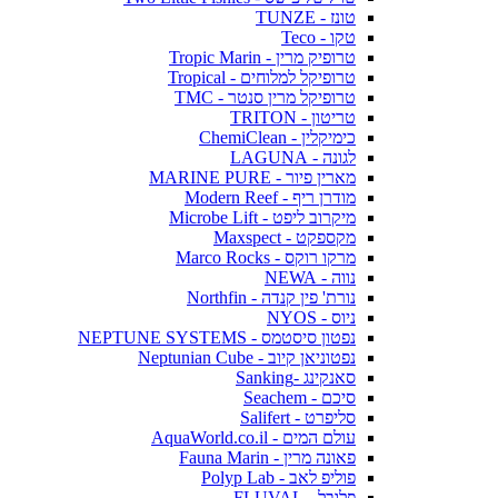
טונז - TUNZE
טקו - Teco
טרופיק מרין - Tropic Marin
טרופיקל למלוחים - Tropical
טרופיקל מרין סנטר - TMC
טריטון - TRITON
כימיקלין - ChemiClean
לגונה - LAGUNA
מארין פיור - MARINE PURE
מודרן ריף - Modern Reef
מיקרוב ליפט - Microbe Lift
מקספקט - Maxspect
מרקו רוקס - Marco Rocks
נווה - NEWA
נורת' פין קנדה - Northfin
ניוס - NYOS
נפטון סיסטמס - NEPTUNE SYSTEMS
נפטוניאן קיוב - Neptunian Cube
סאנקינג -Sanking
סיכם - Seachem
סליפרט - Salifert
עולם המים - AquaWorld.co.il
פאונה מרין - Fauna Marin
פוליפ לאב - Polyp Lab
פלובל - FLUVAL