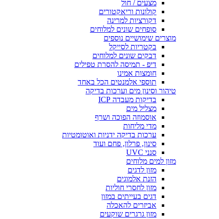
מצעים / חול
קולונות וריאקטורים
דקורציות למרינה
סופחים שונים למלוחים
מוצרים שימושיים נוספים
בקטריות לסייקל
דבקים שונים למלוחים
דיפ - תמיסה להסרת טפילים
חומצות אמינו
תוספי אלמנטים הכל באחד
טיהור וסינון מים וערכות בדיקה
בדיקות מעבדה ICP
מצליל מים
אוסמוזה הפוכה ושרף
מדי מליחות
ערכות בדיקה ידניות ואוטומטיות
סינון, פרלון, פחם ועוד
סנני UVC
מזון למים מלוחים
מזון לדגים
הזנת אלמוגים
מזון לחסרי חוליות
דגים בעייתים במזון
אביזרים להאכלה
מזון גרגרים שוקעים