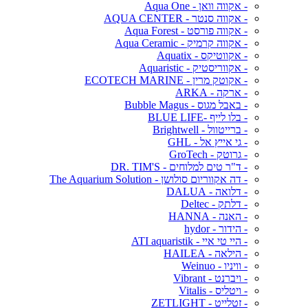
- אקווה וואן - Aqua One
- אקווה סנטר - AQUA CENTER
- אקווה פורסט - Aqua Forest
- אקווה קרמיק - Aqua Ceramic
- אקווטיקס - Aquatix
- אקווריסטיק - Aquaristic
- אקוטק מרין - ECOTECH MARINE
- ארקה - ARKA
- באבל מגוס - Bubble Magus
- בלו לייף -BLUE LIFE
- ברייטוול - Brightwell
- גי אייץ אל - GHL
- גרוטק - GroTech
- ד"ר טים למלוחים - DR. TIM'S
- דה אקווריום סולושן - The Aquarium Solution
- דלואה - DALUA
- דלתק - Deltec
- האנה - HANNA
- הידור - hydor
- היי טי איי - ATI aquaristik
- הילאה - HAILEA
- וויניו - Weinuo
- ויברנט - Vibrant
- ויטליס - Vitalis
- זטלייט - ZETLIGHT