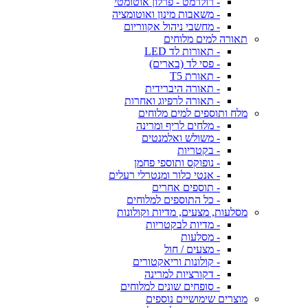
- רולרמט - פרלון אוטומטי
- משאבות מינון ואוטומציה
- מחשבי ניהול אקווריום
תאורה למים מלוחים
- תאורות לד LED
- פסי לד (בארים)
- תאורת T5
- תאורה היברידית
- תאורה לרפיוג ואחרות
מלח ותוספים למים מלוחים
- מלחים לריף ומרינה
- משולש ואלמנטים
- בקטריות
- נופוקס ותוספי פחמן
- אנטי כלור ומנטרלי רעלים
- תוספים אחרים
- כל התוספים למלוחים
מסלעות, מצעים, מדיות וקולונות
- מדיות לבקטריות
- מסלעות
- מצעים / חול
- קולונות וריאקטורים
- דקורציות למרינה
- סופחים שונים למלוחים
מוצרים שימושיים נוספים