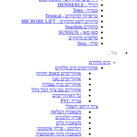
דנרלי - DENNERLE
טטרה - Tetra
טרופיקל למתוקים - Tropical
מיקרוב ליפט מתוקים - MICROBE LIFT
מתוקים Seachem
סאן סאן - SUNSUN
סליפרט מתוקים
סרה - Sera
עוד...
מים מלוחים
אקווריומים מים מלוחים
אקווריומים סאמפ תחתון
אקווריומים נאנו
אקווריום בניה עצמית
אקווריום עם ציוד הכל כלול
כל האקווריומים
צנרת PVC
ציוד היקפי חשמלי
משאבות העלאה
פורקי חלבונים
משאבות גלים
רולרמט - פרלון אוטומטי
משאבות מינון ואוטומציה