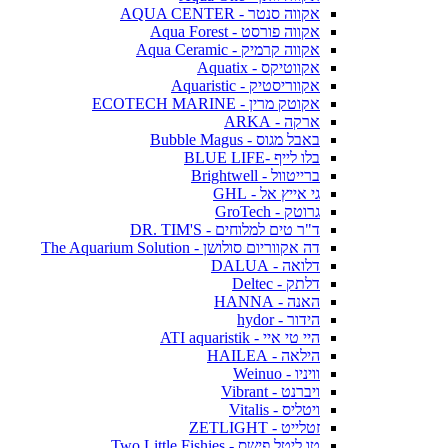
אקווה סנטר - AQUA CENTER
אקווה פורסט - Aqua Forest
אקווה קרמיק - Aqua Ceramic
אקווטיקס - Aquatix
אקווריסטיק - Aquaristic
אקוטק מרין - ECOTECH MARINE
ארקה - ARKA
באבל מגוס - Bubble Magus
בלו לייף -BLUE LIFE
ברייטוול - Brightwell
גי אייץ אל - GHL
גרוטק - GroTech
ד"ר טים למלוחים - DR. TIM'S
דה אקווריום סולושן - The Aquarium Solution
דלואה - DALUA
דלתק - Deltec
האנה - HANNA
הידור - hydor
היי טי איי - ATI aquaristik
הילאה - HAILEA
וויניו - Weinuo
ויברנט - Vibrant
ויטליס - Vitalis
זטלייט - ZETLIGHT
טו ליטל פישס - Two Little Fishies