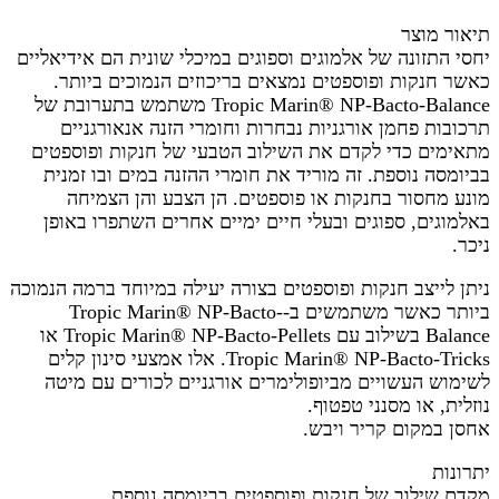
תיאור מוצר
יחסי התזונה של אלמוגים וספוגים במיכלי שונית הם אידיאליים
כאשר חנקות ופוספטים נמצאים בריכוזים הנמוכים ביותר.
Tropic Marin® NP-Bacto-Balance משתמש בתערובת של
תרכובות פחמן אורגניות נבחרות וחומרי הזנה אנאורגניים
מתאימים כדי לקדם את השילוב הטבעי של חנקות ופוספטים
בביומסה נוספת. זה מוריד את חומרי ההזנה במים ובו זמנית
מונע מחסור בחנקות או פוספטים. הן הצבע והן הצמיחה
באלמוגים, ספוגים ובעלי חיים ימיים אחרים השתפרו באופן
ניכר.
ניתן לייצב חנקות ופוספטים בצורה יעילה במיוחד ברמה הנמוכה
ביותר כאשר משתמשים ב-Tropic Marin® NP-Bacto-
Balance בשילוב עם Tropic Marin® NP-Bacto-Pellets או
Tropic Marin® NP-Bacto-Tricks. אלו אמצעי סינון קלים
לשימוש העשויים מביופולימרים אורגניים לכורים עם מיטה
נוזלית, או מסנני טפטוף.
אחסן במקום קריר ויבש.
יתרונות
מקדם שילוב של חנקות ופוספטים בביומסה נוספת