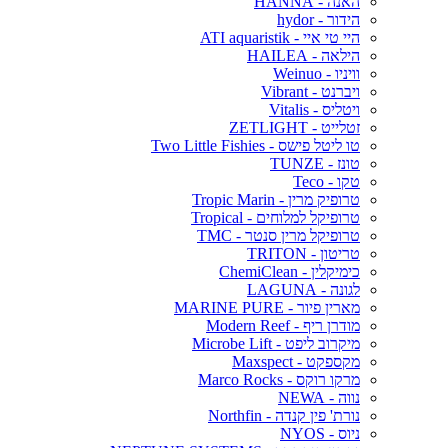
האנה - HANNA
הידור - hydor
היי טי איי - ATI aquaristik
הילאה - HAILEA
וויניו - Weinuo
ויברנט - Vibrant
ויטליס - Vitalis
זטלייט - ZETLIGHT
טו ליטל פישס - Two Little Fishies
טונז - TUNZE
טקו - Teco
טרופיק מרין - Tropic Marin
טרופיקל למלוחים - Tropical
טרופיקל מרין סנטר - TMC
טריטון - TRITON
כימיקלין - ChemiClean
לגונה - LAGUNA
מארין פיור - MARINE PURE
מודרן ריף - Modern Reef
מיקרוב ליפט - Microbe Lift
מקספקט - Maxspect
מרקו רוקס - Marco Rocks
נווה - NEWA
נורת' פין קנדה - Northfin
ניוס - NYOS