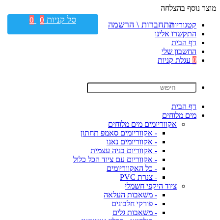
מוצר נוסף בהצלחה
סל קניות
0
0
התחברות \ הרשמה
קטגוריות
התקשרו אלינו
דף הבית
החשבון שלי
0
עגלת קניות
דף הבית
מים מלוחים
אקווריומים מים מלוחים
- אקווריומים סאמפ תחתון
- אקווריומים נאנו
- אקווריום בניה עצמית
- אקווריום עם ציוד הכל כלול
- כל האקווריומים
- צנרת PVC
ציוד היקפי חשמלי
- משאבות העלאה
- פורקי חלבונים
- משאבות גלים