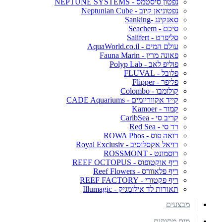
נפטון סיסטמס - NEPTUNE SYSTEMS
נפטוניאן קיוב - Neptunian Cube
סאנקינג -Sanking
סיכם - Seachem
סליפרט - Salifert
עולם המים - AquaWorld.co.il
פאונה מרין - Fauna Marin
פוליפ לאב - Polyp Lab
פלובל - FLUVAL
פליפר - Flipper
קולומבו - Colombo
קייד אקווריומים - CADE Aquariums
קמור - Kamoer
קריב סי - CaribSea
רד סי - Red Sea
רואה פוס - ROWA Phos
רויאל אקסלוסיב - Royal Exclusiv
רוסמונט - ROSSMONT
ריף אוקטופוס - REEF OCTOPUS
ריף פלאוורס - Reef Flowers
ריף פקטורי - REEF FACTORY
תאורות לד אילומגיק - Illumagic
מבצעים
מים מתוקים