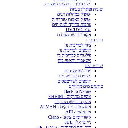
מצע חצץ ותת מצע לצמחיה
שונות ופתרון בעיות
-טיפול במחלות דגים
-טיפול באצות טורדניות
ערכות בדיקה למתוקים
סנני UV/UVC
אקווריום שרימפסים
בריכות נוי
ציוד לבריכות נוי
תוספים לבריכות נוי
פילטרים לבריכות נוי
משאבות וראשי כוח
שרימפסים
מזון לשרימפסים
מצעים לשרימפסים
תוספים לשרימפסים
מותגים מים מתוקים
Back to Nature
אהיים מתוקים - EHEIM
אושן נוטרישן מתוקים
אטמן מים מתוקים - ATMAN
אי.פי.איי - API
אקווריומים ציאנו - Ciano
ג'יי בי אל - JBL
ד"ר טים למתוקים - DR. TIM'S