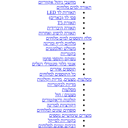
מחשבי ניהול אקווריום
תאורה למים מלוחים
תאורות לד LED
פסי לד (בארים)
תאורת T5
תאורה היברידית
תאורה לרפיוג ואחרות
מלח ותוספים למים מלוחים
מלחים לריף ומרינה
משולש ואלמנטים
בקטריות
נופוקס ותוספי פחמן
אנטי כלור ומנטרלי רעלים
תוספים אחרים
כל התוספים למלוחים
מסלעות, מצעים, מדיות וקולונות
מדיות לבקטריות
מסלעות
מצעים / חול
קולונות וריאקטורים
דקורציות למרינה
סופחים שונים למלוחים
מוצרים שימושיים נוספים
בקטריות לסייקל
דבקים שונים למלוחים