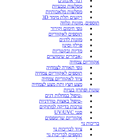
דמוי אלמוגים
מסלעות טבעיות
מסלעות מלאכותיות
רקעים תלת מימד 3D
תוספים, מזונות ונלווה
גופי חימום וקירור
תוספים לאקווריום
מזונות לדגים
פרלון וסינון
מדיות ובקטריות
-אביזרים שימושיים
אקווריום צמחיה
גופי תאורה לצמחיה
תוספים לאקווריום צמחיה
ציוד לאקווריום צמחיה
מצע חצץ ותת מצע לצמחיה
שונות ופתרון בעיות
-טיפול במחלות דגים
-טיפול באצות טורדניות
ערכות בדיקה למתוקים
סנני UV/UVC
אקווריום שרימפסים
בריכות נוי
ציוד לבריכות נוי
תוספים לבריכות נוי