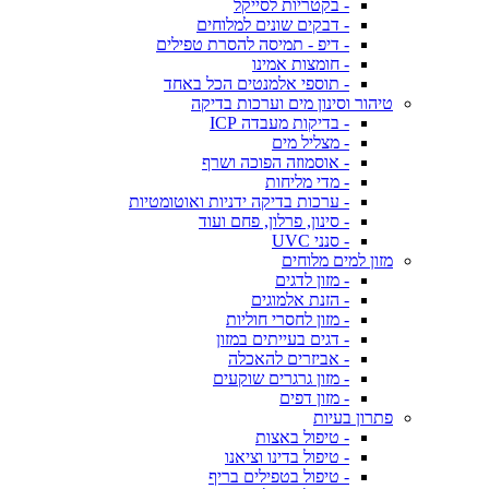
- בקטריות לסייקל
- דבקים שונים למלוחים
- דיפ - תמיסה להסרת טפילים
- חומצות אמינו
- תוספי אלמנטים הכל באחד
טיהור וסינון מים וערכות בדיקה
- בדיקות מעבדה ICP
- מצליל מים
- אוסמוזה הפוכה ושרף
- מדי מליחות
- ערכות בדיקה ידניות ואוטומטיות
- סינון, פרלון, פחם ועוד
- סנני UVC
מזון למים מלוחים
- מזון לדגים
- הזנת אלמוגים
- מזון לחסרי חוליות
- דגים בעייתים במזון
- אביזרים להאכלה
- מזון גרגרים שוקעים
- מזון דפים
פתרון בעיות
- טיפול באצות
- טיפול בדינו וציאנו
- טיפול בטפילים בריף