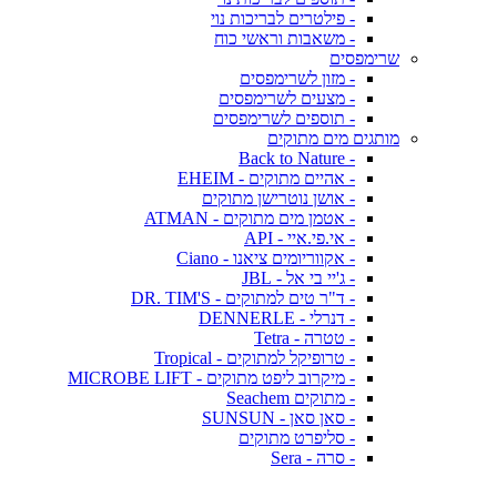
- פילטרים לבריכות נוי
- משאבות וראשי כוח
שרימפסים
- מזון לשרימפסים
- מצעים לשרימפסים
- תוספים לשרימפסים
מותגים מים מתוקים
- Back to Nature
- אהיים מתוקים - EHEIM
- אושן נוטרישן מתוקים
- אטמן מים מתוקים - ATMAN
- אי.פי.איי - API
- אקווריומים ציאנו - Ciano
- ג'יי בי אל - JBL
- ד"ר טים למתוקים - DR. TIM'S
- דנרלי - DENNERLE
- טטרה - Tetra
- טרופיקל למתוקים - Tropical
- מיקרוב ליפט מתוקים - MICROBE LIFT
- מתוקים Seachem
- סאן סאן - SUNSUN
- סליפרט מתוקים
- סרה - Sera