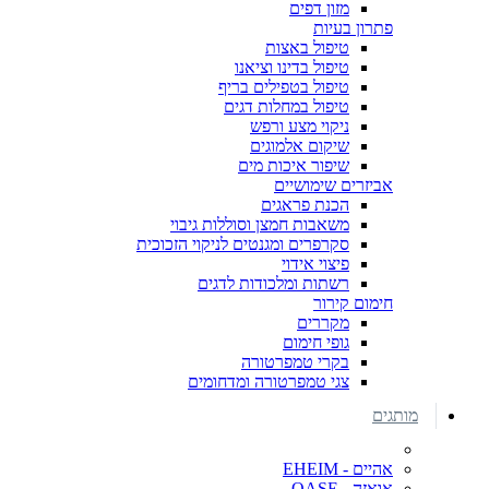
מזון דפים
פתרון בעיות
טיפול באצות
טיפול בדינו וציאנו
טיפול בטפילים בריף
טיפול במחלות דגים
ניקוי מצע ורפש
שיקום אלמוגים
שיפור איכות מים
אביזרים שימושיים
הכנת פראגים
משאבות חמצן וסוללות גיבוי
סקרפרים ומגנטים לניקוי הזכוכית
פיצוי אידוי
רשתות ומלכודות לדגים
חימום קירור
מקררים
גופי חימום
בקרי טמפרטורה
צגי טמפרטורה ומדחומים
מותגים
אהיים - EHEIM
אואזה - OASE