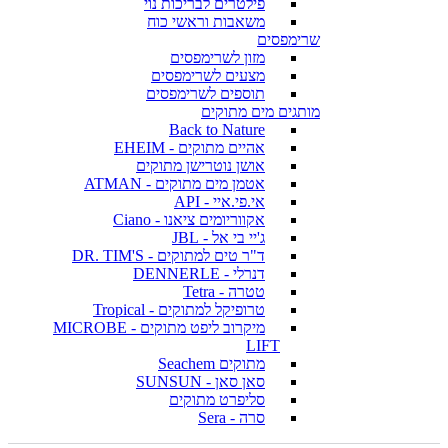
פילטרים לבריכות נוי
משאבות וראשי כוח
שרימפסים
מזון לשרימפסים
מצעים לשרימפסים
תוספים לשרימפסים
מותגים מים מתוקים
Back to Nature
אהיים מתוקים - EHEIM
אושן נוטרישן מתוקים
אטמן מים מתוקים - ATMAN
אי.פי.איי - API
אקווריומים ציאנו - Ciano
ג'יי בי אל - JBL
ד"ר טים למתוקים - DR. TIM'S
דנרלי - DENNERLE
טטרה - Tetra
טרופיקל למתוקים - Tropical
מיקרוב ליפט מתוקים - MICROBE
LIFT
מתוקים Seachem
סאן סאן - SUNSUN
סליפרט מתוקים
סרה - Sera