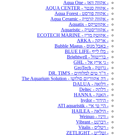
- אקווה וואן - Aqua One
- אקווה סנטר - AQUA CENTER
- אקווה פורסט - Aqua Forest
- אקווה קרמיק - Aqua Ceramic
- אקווטיקס - Aquatix
- אקווריסטיק - Aquaristic
- אקוטק מרין - ECOTECH MARINE
- ארקה - ARKA
- באבל מגוס - Bubble Magus
- בלו לייף -BLUE LIFE
- ברייטוול - Brightwell
- גי אייץ אל - GHL
- גרוטק - GroTech
- ד"ר טים למלוחים - DR. TIM'S
- דה אקווריום סולושן - The Aquarium Solution
- דלואה - DALUA
- דלתק - Deltec
- האנה - HANNA
- הידור - hydor
- היי טי איי - ATI aquaristik
- הילאה - HAILEA
- וויניו - Weinuo
- ויברנט - Vibrant
- ויטליס - Vitalis
- זטלייט - ZETLIGHT