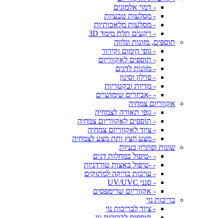
- דמוי אלמוגים
- מסלעות טבעיות
- מסלעות מלאכותיות
- רקעים תלת מימד 3D
תוספים, מזונות ונלווה
- גופי חימום וקירור
- תוספים לאקווריום
- מזונות לדגים
- פרלון וסינון
- מדיות ובקטריות
- -אביזרים שימושיים
אקווריום צמחיה
- גופי תאורה לצמחיה
- תוספים לאקווריום צמחיה
- ציוד לאקווריום צמחיה
- מצע חצץ ותת מצע לצמחיה
שונות ופתרון בעיות
- -טיפול במחלות דגים
- -טיפול באצות טורדניות
- ערכות בדיקה למתוקים
- סנני UV/UVC
- אקווריום שרימפסים
בריכות נוי
- ציוד לבריכות נוי
- תוספים לבריכות נוי