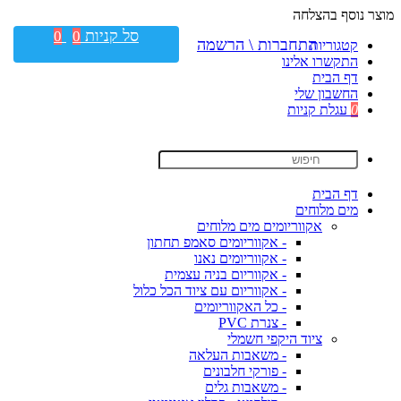
מוצר נוסף בהצלחה
סל קניות
0
0
התחברות \ הרשמה
קטגוריות
התקשרו אלינו
דף הבית
החשבון שלי
0
עגלת קניות
דף הבית
מים מלוחים
אקווריומים מים מלוחים
- אקווריומים סאמפ תחתון
- אקווריומים נאנו
- אקווריום בניה עצמית
- אקווריום עם ציוד הכל כלול
- כל האקווריומים
- צנרת PVC
ציוד היקפי חשמלי
- משאבות העלאה
- פורקי חלבונים
- משאבות גלים