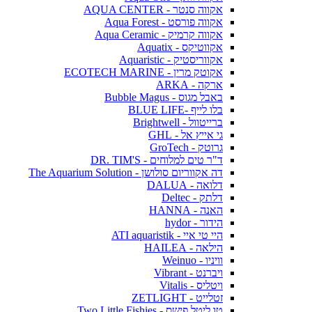
אקווה סנטר - AQUA CENTER
אקווה פורסט - Aqua Forest
אקווה קרמיק - Aqua Ceramic
אקווטיקס - Aquatix
אקווריסטיק - Aquaristic
אקוטק מרין - ECOTECH MARINE
ארקה - ARKA
באבל מגוס - Bubble Magus
בלו לייף -BLUE LIFE
ברייטוול - Brightwell
גי אייץ אל - GHL
גרוטק - GroTech
ד"ר טים למלוחים - DR. TIM'S
דה אקווריום סולושן - The Aquarium Solution
דלואה - DALUA
דלתק - Deltec
האנה - HANNA
הידור - hydor
היי טי איי - ATI aquaristik
הילאה - HAILEA
וויניו - Weinuo
ויברנט - Vibrant
ויטליס - Vitalis
זטלייט - ZETLIGHT
טו ליטל פישס - Two Little Fishies