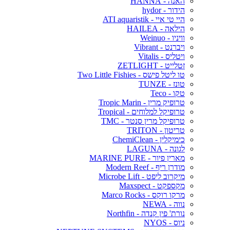
האנה - HANNA
הידור - hydor
היי טי איי - ATI aquaristik
הילאה - HAILEA
וויניו - Weinuo
ויברנט - Vibrant
ויטליס - Vitalis
זטלייט - ZETLIGHT
טו ליטל פישס - Two Little Fishies
טונז - TUNZE
טקו - Teco
טרופיק מרין - Tropic Marin
טרופיקל למלוחים - Tropical
טרופיקל מרין סנטר - TMC
טריטון - TRITON
כימיקלין - ChemiClean
לגונה - LAGUNA
מארין פיור - MARINE PURE
מודרן ריף - Modern Reef
מיקרוב ליפט - Microbe Lift
מקספקט - Maxspect
מרקו רוקס - Marco Rocks
נווה - NEWA
נורת' פין קנדה - Northfin
ניוס - NYOS