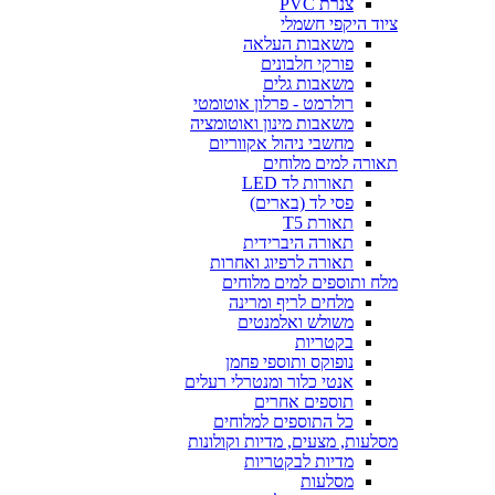
צנרת PVC
ציוד היקפי חשמלי
משאבות העלאה
פורקי חלבונים
משאבות גלים
רולרמט - פרלון אוטומטי
משאבות מינון ואוטומציה
מחשבי ניהול אקווריום
תאורה למים מלוחים
תאורות לד LED
פסי לד (בארים)
תאורת T5
תאורה היברידית
תאורה לרפיוג ואחרות
מלח ותוספים למים מלוחים
מלחים לריף ומרינה
משולש ואלמנטים
בקטריות
נופוקס ותוספי פחמן
אנטי כלור ומנטרלי רעלים
תוספים אחרים
כל התוספים למלוחים
מסלעות, מצעים, מדיות וקולונות
מדיות לבקטריות
מסלעות