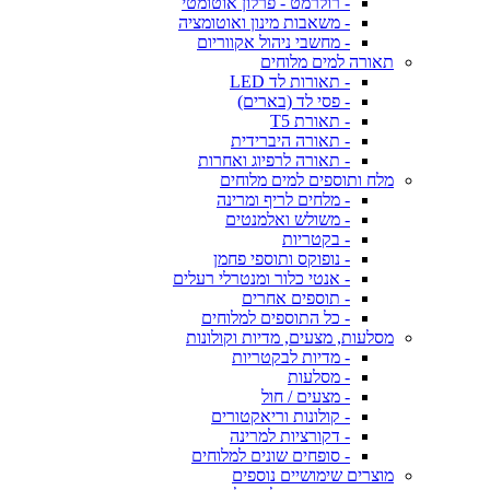
- רולרמט - פרלון אוטומטי
- משאבות מינון ואוטומציה
- מחשבי ניהול אקווריום
תאורה למים מלוחים
- תאורות לד LED
- פסי לד (בארים)
- תאורת T5
- תאורה היברידית
- תאורה לרפיוג ואחרות
מלח ותוספים למים מלוחים
- מלחים לריף ומרינה
- משולש ואלמנטים
- בקטריות
- נופוקס ותוספי פחמן
- אנטי כלור ומנטרלי רעלים
- תוספים אחרים
- כל התוספים למלוחים
מסלעות, מצעים, מדיות וקולונות
- מדיות לבקטריות
- מסלעות
- מצעים / חול
- קולונות וריאקטורים
- דקורציות למרינה
- סופחים שונים למלוחים
מוצרים שימושיים נוספים