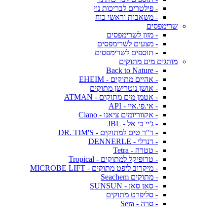
- פילטרים לבריכות נוי
- משאבות וראשי כוח
שרימפסים
- מזון לשרימפסים
- מצעים לשרימפסים
- תוספים לשרימפסים
מותגים מים מתוקים
- Back to Nature
- אהיים מתוקים - EHEIM
- אושן נוטרישן מתוקים
- אטמן מים מתוקים - ATMAN
- אי.פי.איי - API
- אקווריומים ציאנו - Ciano
- ג'יי בי אל - JBL
- ד"ר טים למתוקים - DR. TIM'S
- דנרלי - DENNERLE
- טטרה - Tetra
- טרופיקל למתוקים - Tropical
- מיקרוב ליפט מתוקים - MICROBE LIFT
- מתוקים Seachem
- סאן סאן - SUNSUN
- סליפרט מתוקים
- סרה - Sera