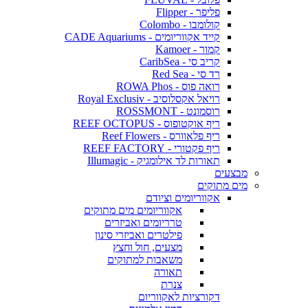
פליפר - Flipper
קולומבו - Colombo
קייד אקווריומים - CADE Aquariums
קמור - Kamoer
קריב סי - CaribSea
רד סי - Red Sea
רואה פוס - ROWA Phos
רויאל אקסלוסיב - Royal Exclusiv
רוסמונט - ROSSMONT
ריף אוקטופוס - REEF OCTOPUS
ריף פלאוורס - Reef Flowers
ריף פקטורי - REEF FACTORY
תאורות לד אילומגיק - Illumagic
מבצעים
מים מתוקים
אקווריומים וציודם
אקווריומים מים מתוקים
טרריומים ואביזרים
פילטרים ואביזרי סינון
מצעים, חול וחצץ
משאבות למתוקים
תאורה
צנרת
דקורציות לאקווריום