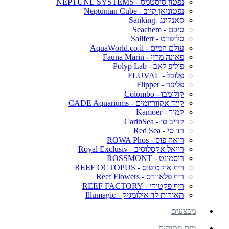
נפטון סיסטמס - NEPTUNE SYSTEMS
נפטוניאן קיוב - Neptunian Cube
סאנקינג -Sanking
סיכם - Seachem
סליפרט - Salifert
עולם המים - AquaWorld.co.il
פאונה מרין - Fauna Marin
פוליפ לאב - Polyp Lab
פלובל - FLUVAL
פליפר - Flipper
קולומבו - Colombo
קייד אקווריומים - CADE Aquariums
קמור - Kamoer
קריב סי - CaribSea
רד סי - Red Sea
רואה פוס - ROWA Phos
רויאל אקסלוסיב - Royal Exclusiv
רוסמונט - ROSSMONT
ריף אוקטופוס - REEF OCTOPUS
ריף פלאוורס - Reef Flowers
ריף פקטורי - REEF FACTORY
תאורות לד אילומגיק - Illumagic
מבצעים
מים מתוקים