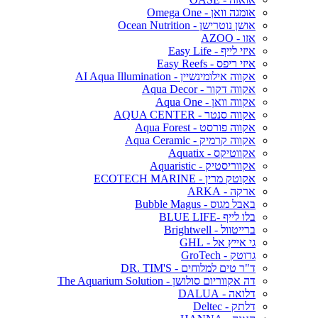
אומגה וואן - Omega One
אושן נוטרישן - Ocean Nutrition
אזו - AZOO
איזי לייף - Easy Life
איזי ריפס - Easy Reefs
אקווה אילומינשיין - AI Aqua Illumination
אקווה דקור - Aqua Decor
אקווה וואן - Aqua One
אקווה סנטר - AQUA CENTER
אקווה פורסט - Aqua Forest
אקווה קרמיק - Aqua Ceramic
אקווטיקס - Aquatix
אקווריסטיק - Aquaristic
אקוטק מרין - ECOTECH MARINE
ארקה - ARKA
באבל מגוס - Bubble Magus
בלו לייף -BLUE LIFE
ברייטוול - Brightwell
גי אייץ אל - GHL
גרוטק - GroTech
ד"ר טים למלוחים - DR. TIM'S
דה אקווריום סולושן - The Aquarium Solution
דלואה - DALUA
דלתק - Deltec