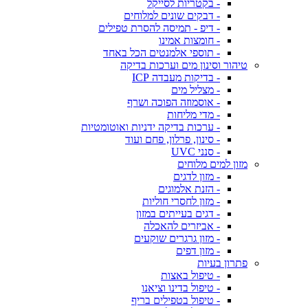
- בקטריות לסייקל
- דבקים שונים למלוחים
- דיפ - תמיסה להסרת טפילים
- חומצות אמינו
- תוספי אלמנטים הכל באחד
טיהור וסינון מים וערכות בדיקה
- בדיקות מעבדה ICP
- מצליל מים
- אוסמוזה הפוכה ושרף
- מדי מליחות
- ערכות בדיקה ידניות ואוטומטיות
- סינון, פרלון, פחם ועוד
- סנני UVC
מזון למים מלוחים
- מזון לדגים
- הזנת אלמוגים
- מזון לחסרי חוליות
- דגים בעייתים במזון
- אביזרים להאכלה
- מזון גרגרים שוקעים
- מזון דפים
פתרון בעיות
- טיפול באצות
- טיפול בדינו וציאנו
- טיפול בטפילים בריף