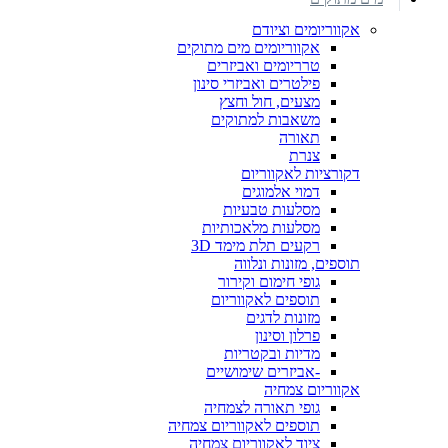
אקווריומים וציודם
אקווריומים מים מתוקים
טרריומים ואביזרים
פילטרים ואביזרי סינון
מצעים, חול וחצץ
משאבות למתוקים
תאורה
צנרת
דקורציות לאקווריום
דמוי אלמוגים
מסלעות טבעיות
מסלעות מלאכותיות
רקעים תלת מימד 3D
תוספים, מזונות ונלווה
גופי חימום וקירור
תוספים לאקווריום
מזונות לדגים
פרלון וסינון
מדיות ובקטריות
-אביזרים שימושיים
אקווריום צמחיה
גופי תאורה לצמחיה
תוספים לאקווריום צמחיה
ציוד לאקווריום צמחיה