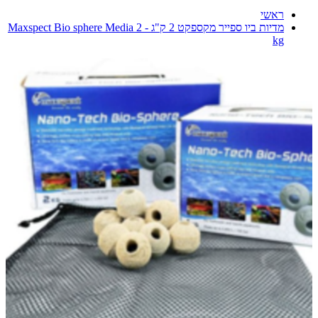
ראשי
מדיות ביו ספייר מקספקט 2 ק"ג - Maxspect Bio sphere Media 2
kg