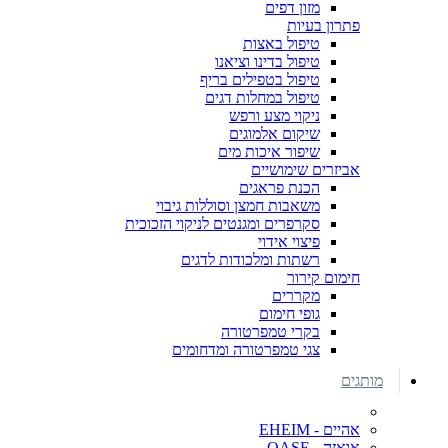
מזון דפים
פתרון בעיות
טיפול באצות
טיפול בדינו וציאנו
טיפול בטפילים בריף
טיפול במחלות דגים
ניקוי מצע ורפש
שיקום אלמוגים
שיפור איכות מים
אביזרים שימושיים
הכנת פראגים
משאבות חמצן וסוללות גיבוי
סקרפרים ומגנטים לניקוי הזכוכית
פיצוי אידוי
רשתות ומלכודות לדגים
חימום קירור
מקררים
גופי חימום
בקרי טמפרטורה
צגי טמפרטורה ומדחומים
מותגים
אהיים - EHEIM
אואזה - OASE