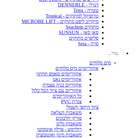
דנרלי - DENNERLE
טטרה - Tetra
טרופיקל למתוקים - Tropical
מיקרוב ליפט מתוקים - MICROBE LIFT
מתוקים Seachem
סאן סאן - SUNSUN
סליפרט מתוקים
סרה - Sera
עוד...
מים מלוחים
אקווריומים מים מלוחים
אקווריומים סאמפ תחתון
אקווריומים נאנו
אקווריום בניה עצמית
אקווריום עם ציוד הכל כלול
כל האקווריומים
צנרת PVC
ציוד היקפי חשמלי
משאבות העלאה
פורקי חלבונים
משאבות גלים
רולרמט - פרלון אוטומטי
משאבות מינון ואוטומציה