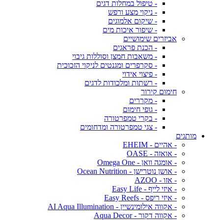
- טיפול במחלות דגים
- ניקוי מצע ורפש
- שיקום אלמוגים
- שיפור איכות מים
אביזרים שימושיים
- הכנת פראגים
- משאבות חמצן וסוללות גיבוי
- סקרפרים ומגנטים לניקוי הזכוכית
- פיצוי אידוי
- רשתות ומלכודות לדגים
חימום קירור
- מקררים
- גופי חימום
- בקרי טמפרטורה
- צגי טמפרטורה ומדחומים
מותגים
- אהיים - EHEIM
- אואזה - OASE
- אומגה וואן - Omega One
- אושן נוטרישן - Ocean Nutrition
- אזו - AZOO
- איזי לייף - Easy Life
- איזי ריפס - Easy Reefs
- אקווה אילומינשיין - AI Aqua Illumination
- אקווה דקור - Aqua Decor