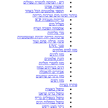
דיפ - תמיסה להסרת טפילים
חומצות אמינו
תוספי אלמנטים הכל באחד
טיהור וסינון מים וערכות בדיקה
בדיקות מעבדה ICP
מצליל מים
אוסמוזה הפוכה ושרף
מדי מליחות
ערכות בדיקה ידניות ואוטומטיות
סינון, פרלון, פחם ועוד
סנני UVC
מזון למים מלוחים
מזון לדגים
הזנת אלמוגים
מזון לחסרי חוליות
דגים בעייתים במזון
אביזרים להאכלה
מזון גרגרים שוקעים
מזון דפים
פתרון בעיות
טיפול באצות
טיפול בדינו וציאנו
טיפול בטפילים בריף
טיפול במחלות דגים
ניקוי מצע ורפש