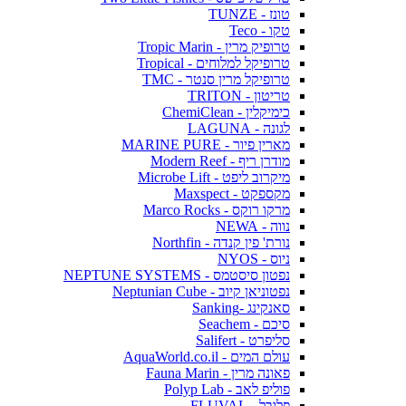
טונז - TUNZE
טקו - Teco
טרופיק מרין - Tropic Marin
טרופיקל למלוחים - Tropical
טרופיקל מרין סנטר - TMC
טריטון - TRITON
כימיקלין - ChemiClean
לגונה - LAGUNA
מארין פיור - MARINE PURE
מודרן ריף - Modern Reef
מיקרוב ליפט - Microbe Lift
מקספקט - Maxspect
מרקו רוקס - Marco Rocks
נווה - NEWA
נורת' פין קנדה - Northfin
ניוס - NYOS
נפטון סיסטמס - NEPTUNE SYSTEMS
נפטוניאן קיוב - Neptunian Cube
סאנקינג -Sanking
סיכם - Seachem
סליפרט - Salifert
עולם המים - AquaWorld.co.il
פאונה מרין - Fauna Marin
פוליפ לאב - Polyp Lab
פלובל - FLUVAL