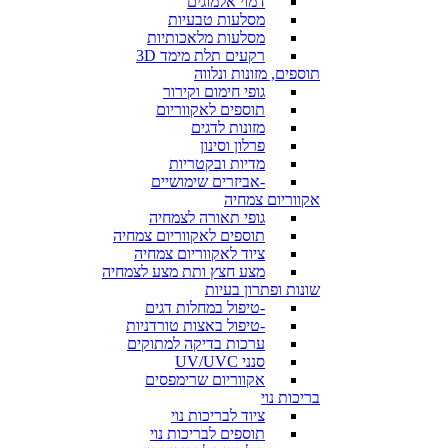
דמוי אלמוגים
מסלעות טבעיות
מסלעות מלאכותיות
רקעים תלת מימד 3D
תוספים, מזונות ונלווה
גופי חימום וקירור
תוספים לאקווריום
מזונות לדגים
פרלון וסינון
מדיות ובקטריות
-אביזרים שימושיים
אקווריום צמחיה
גופי תאורה לצמחיה
תוספים לאקווריום צמחיה
ציוד לאקווריום צמחיה
מצע חצץ ותת מצע לצמחיה
שונות ופתרון בעיות
-טיפול במחלות דגים
-טיפול באצות טורדניות
ערכות בדיקה למתוקים
סנני UV/UVC
אקווריום שרימפסים
בריכות נוי
ציוד לבריכות נוי
תוספים לבריכות נוי