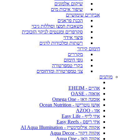
שיקום אלמוגים
שיפור איכות מים
אביזרים שימושיים
הכנת פראגים
משאבות חמצן וסוללות גיבוי
סקרפרים ומגנטים לניקוי הזכוכית
פיצוי אידוי
רשתות ומלכודות לדגים
חימום קירור
מקררים
גופי חימום
בקרי טמפרטורה
צגי טמפרטורה ומדחומים
מותגים
אהיים - EHEIM
אואזה - OASE
אומגה וואן - Omega One
אושן נוטרישן - Ocean Nutrition
אזו - AZOO
איזי לייף - Easy Life
איזי ריפס - Easy Reefs
אקווה אילומינשיין - AI Aqua Illumination
אקווה דקור - Aqua Decor
אקווה וואן - Aqua One