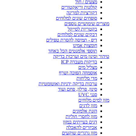
מצעים / חול
קולונות וריאקטורים
דקורציות למרינה
סופחים שונים למלוחים
מוצרים שימושיים נוספים
בקטריות לסייקל
דבקים שונים למלוחים
דיפ - תמיסה להסרת טפילים
חומצות אמינו
תוספי אלמנטים הכל באחד
טיהור וסינון מים וערכות בדיקה
בדיקות מעבדה ICP
מצליל מים
אוסמוזה הפוכה ושרף
מדי מליחות
ערכות בדיקה ידניות ואוטומטיות
סינון, פרלון, פחם ועוד
סנני UVC
מזון למים מלוחים
מזון לדגים
הזנת אלמוגים
מזון לחסרי חוליות
דגים בעייתים במזון
אביזרים להאכלה
מזון גרגרים שוקעים