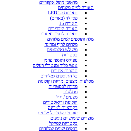
מחשבי ניהול אקווריום
תאורה למים מלוחים
תאורות לד LED
פסי לד (בארים)
תאורת T5
תאורה היברידית
תאורה לרפיוג ואחרות
מלח ותוספים למים מלוחים
מלחים לריף ומרינה
משולש ואלמנטים
בקטריות
נופוקס ותוספי פחמן
אנטי כלור ומנטרלי רעלים
תוספים אחרים
כל התוספים למלוחים
מסלעות, מצעים, מדיות וקולונות
מדיות לבקטריות
מסלעות
מצעים / חול
קולונות וריאקטורים
דקורציות למרינה
סופחים שונים למלוחים
מוצרים שימושיים נוספים
בקטריות לסייקל
דבקים שונים למלוחים