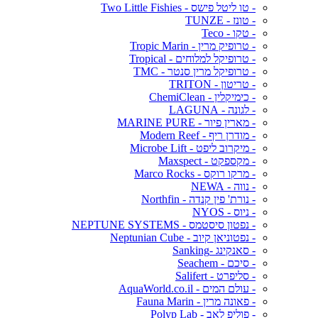
- טו ליטל פישס - Two Little Fishies
- טונז - TUNZE
- טקו - Teco
- טרופיק מרין - Tropic Marin
- טרופיקל למלוחים - Tropical
- טרופיקל מרין סנטר - TMC
- טריטון - TRITON
- כימיקלין - ChemiClean
- לגונה - LAGUNA
- מארין פיור - MARINE PURE
- מודרן ריף - Modern Reef
- מיקרוב ליפט - Microbe Lift
- מקספקט - Maxspect
- מרקו רוקס - Marco Rocks
- נווה - NEWA
- נורת' פין קנדה - Northfin
- ניוס - NYOS
- נפטון סיסטמס - NEPTUNE SYSTEMS
- נפטוניאן קיוב - Neptunian Cube
- סאנקינג -Sanking
- סיכם - Seachem
- סליפרט - Salifert
- עולם המים - AquaWorld.co.il
- פאונה מרין - Fauna Marin
- פוליפ לאב - Polyp Lab