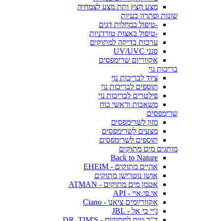
מצע חצץ ותת מצע לצמחיה
שונות ופתרון בעיות
-טיפול במחלות דגים
-טיפול באצות טורדניות
ערכות בדיקה למתוקים
סנני UV/UVC
אקווריום שרימפסים
בריכות נוי
ציוד לבריכות נוי
תוספים לבריכות נוי
פילטרים לבריכות נוי
משאבות וראשי כוח
שרימפסים
מזון לשרימפסים
מצעים לשרימפסים
תוספים לשרימפסים
מותגים מים מתוקים
Back to Nature
אהיים מתוקים - EHEIM
אושן נוטרישן מתוקים
אטמן מים מתוקים - ATMAN
אי.פי.איי - API
אקווריומים ציאנו - Ciano
ג'יי בי אל - JBL
ד"ר טים למתוקים - DR. TIM'S