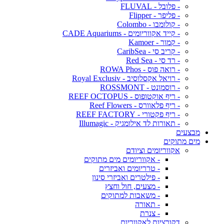
- פלובל - FLUVAL
- פליפר - Flipper
- קולומבו - Colombo
- קייד אקווריומים - CADE Aquariums
- קמור - Kamoer
- קריב סי - CaribSea
- רד סי - Red Sea
- רואה פוס - ROWA Phos
- רויאל אקסלוסיב - Royal Exclusiv
- רוסמונט - ROSSMONT
- ריף אוקטופוס - REEF OCTOPUS
- ריף פלאוורס - Reef Flowers
- ריף פקטורי - REEF FACTORY
- תאורות לד אילומגיק - Illumagic
מבצעים
מים מתוקים
אקווריומים וציודם
- אקווריומים מים מתוקים
- טרריומים ואביזרים
- פילטרים ואביזרי סינון
- מצעים, חול וחצץ
- משאבות למתוקים
- תאורה
- צנרת
דקורציות לאקווריום