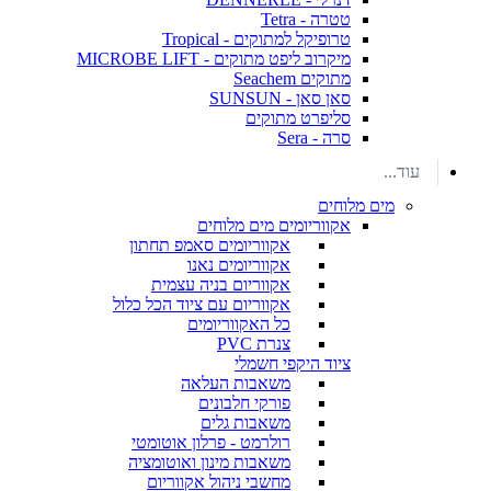
טטרה - Tetra
טרופיקל למתוקים - Tropical
מיקרוב ליפט מתוקים - MICROBE LIFT
מתוקים Seachem
סאן סאן - SUNSUN
סליפרט מתוקים
סרה - Sera
עוד...
מים מלוחים
אקווריומים מים מלוחים
אקווריומים סאמפ תחתון
אקווריומים נאנו
אקווריום בניה עצמית
אקווריום עם ציוד הכל כלול
כל האקווריומים
צנרת PVC
ציוד היקפי חשמלי
משאבות העלאה
פורקי חלבונים
משאבות גלים
רולרמט - פרלון אוטומטי
משאבות מינון ואוטומציה
מחשבי ניהול אקווריום