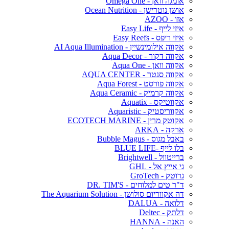
אומגה וואן - Omega One
אושן נוטרישן - Ocean Nutrition
אזו - AZOO
איזי לייף - Easy Life
איזי ריפס - Easy Reefs
אקווה אילומינשיין - AI Aqua Illumination
אקווה דקור - Aqua Decor
אקווה וואן - Aqua One
אקווה סנטר - AQUA CENTER
אקווה פורסט - Aqua Forest
אקווה קרמיק - Aqua Ceramic
אקווטיקס - Aquatix
אקווריסטיק - Aquaristic
אקוטק מרין - ECOTECH MARINE
ארקה - ARKA
באבל מגוס - Bubble Magus
בלו לייף -BLUE LIFE
ברייטוול - Brightwell
גי אייץ אל - GHL
גרוטק - GroTech
ד"ר טים למלוחים - DR. TIM'S
דה אקווריום סולושן - The Aquarium Solution
דלואה - DALUA
דלתק - Deltec
האנה - HANNA