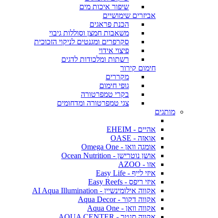
שיפור איכות מים
אביזרים שימושיים
הכנת פראגים
משאבות חמצן וסוללות גיבוי
סקרפרים ומגנטים לניקוי הזכוכית
פיצוי אידוי
רשתות ומלכודות לדגים
חימום קירור
מקררים
גופי חימום
בקרי טמפרטורה
צגי טמפרטורה ומדחומים
מותגים
אהיים - EHEIM
אואזה - OASE
אומגה וואן - Omega One
אושן נוטרישן - Ocean Nutrition
אזו - AZOO
איזי לייף - Easy Life
איזי ריפס - Easy Reefs
אקווה אילומינשיין - AI Aqua Illumination
אקווה דקור - Aqua Decor
אקווה וואן - Aqua One
אקווה סנטר - AQUA CENTER