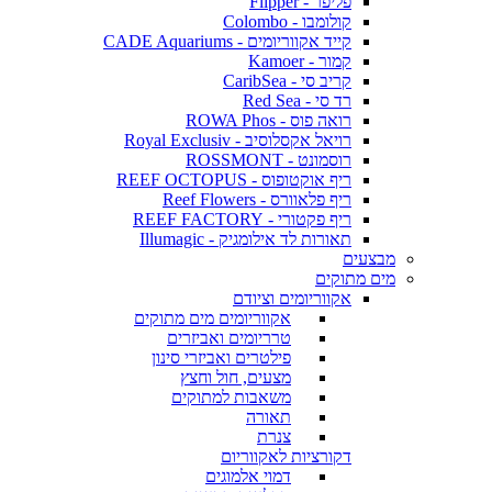
פליפר - Flipper
קולומבו - Colombo
קייד אקווריומים - CADE Aquariums
קמור - Kamoer
קריב סי - CaribSea
רד סי - Red Sea
רואה פוס - ROWA Phos
רויאל אקסלוסיב - Royal Exclusiv
רוסמונט - ROSSMONT
ריף אוקטופוס - REEF OCTOPUS
ריף פלאוורס - Reef Flowers
ריף פקטורי - REEF FACTORY
תאורות לד אילומגיק - Illumagic
מבצעים
מים מתוקים
אקווריומים וציודם
אקווריומים מים מתוקים
טרריומים ואביזרים
פילטרים ואביזרי סינון
מצעים, חול וחצץ
משאבות למתוקים
תאורה
צנרת
דקורציות לאקווריום
דמוי אלמוגים