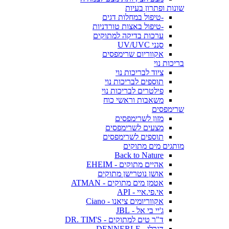
שונות ופתרון בעיות
-טיפול במחלות דגים
-טיפול באצות טורדניות
ערכות בדיקה למתוקים
סנני UV/UVC
אקווריום שרימפסים
בריכות נוי
ציוד לבריכות נוי
תוספים לבריכות נוי
פילטרים לבריכות נוי
משאבות וראשי כוח
שרימפסים
מזון לשרימפסים
מצעים לשרימפסים
תוספים לשרימפסים
מותגים מים מתוקים
Back to Nature
אהיים מתוקים - EHEIM
אושן נוטרישן מתוקים
אטמן מים מתוקים - ATMAN
אי.פי.איי - API
אקווריומים ציאנו - Ciano
ג'יי בי אל - JBL
ד"ר טים למתוקים - DR. TIM'S
דנרלי - DENNERLE