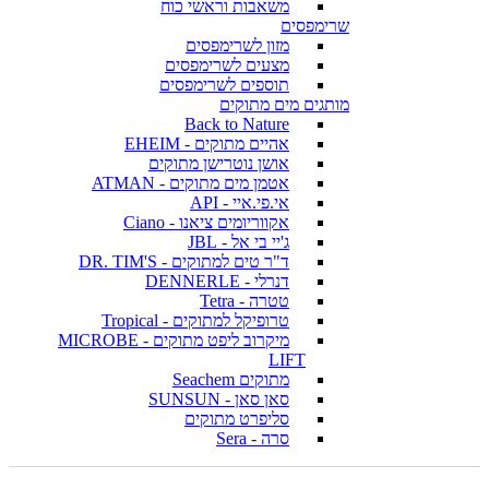
משאבות וראשי כוח
שרימפסים
מזון לשרימפסים
מצעים לשרימפסים
תוספים לשרימפסים
מותגים מים מתוקים
Back to Nature
אהיים מתוקים - EHEIM
אושן נוטרישן מתוקים
אטמן מים מתוקים - ATMAN
אי.פי.איי - API
אקווריומים ציאנו - Ciano
ג'יי בי אל - JBL
ד"ר טים למתוקים - DR. TIM'S
דנרלי - DENNERLE
טטרה - Tetra
טרופיקל למתוקים - Tropical
מיקרוב ליפט מתוקים - MICROBE
LIFT
מתוקים Seachem
סאן סאן - SUNSUN
סליפרט מתוקים
סרה - Sera