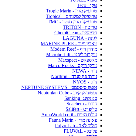
טקו - Teco
טרופיק מרין - Tropic Marin
טרופיקל למלוחים - Tropical
טרופיקל מרין סנטר - TMC
טריטון - TRITON
כימיקלין - ChemiClean
לגונה - LAGUNA
מארין פיור - MARINE PURE
מודרן ריף - Modern Reef
מיקרוב ליפט - Microbe Lift
מקספקט - Maxspect
מרקו רוקס - Marco Rocks
נווה - NEWA
נורת' פין קנדה - Northfin
ניוס - NYOS
נפטון סיסטמס - NEPTUNE SYSTEMS
נפטוניאן קיוב - Neptunian Cube
סאנקינג -Sanking
סיכם - Seachem
סליפרט - Salifert
עולם המים - AquaWorld.co.il
פאונה מרין - Fauna Marin
פוליפ לאב - Polyp Lab
פלובל - FLUVAL