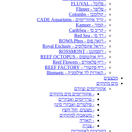
- פלובל - FLUVAL
- פליפר - Flipper
- קולומבו - Colombo
- קייד אקווריומים - CADE Aquariums
- קמור - Kamoer
- קריב סי - CaribSea
- רד סי - Red Sea
- רואה פוס - ROWA Phos
- רויאל אקסלוסיב - Royal Exclusiv
- רוסמונט - ROSSMONT
- ריף אוקטופוס - REEF OCTOPUS
- ריף פלאוורס - Reef Flowers
- ריף פקטורי - REEF FACTORY
- תאורות לד אילומגיק - Illumagic
מבצעים
מים מתוקים
אקווריומים וציודם
- אקווריומים מים מתוקים
- טרריומים ואביזרים
- פילטרים ואביזרי סינון
- מצעים, חול וחצץ
- משאבות למתוקים
- תאורה
- צנרת
דקורציות לאקווריום