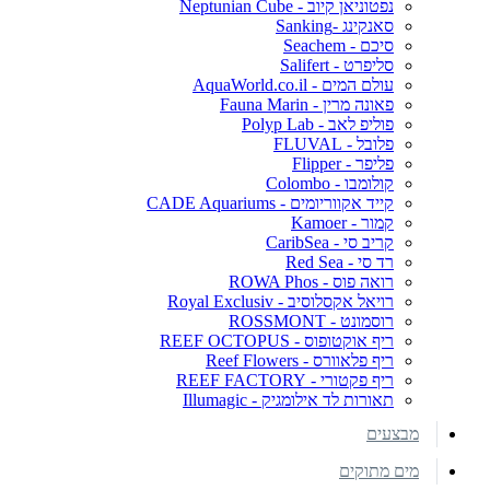
נפטוניאן קיוב - Neptunian Cube
סאנקינג -Sanking
סיכם - Seachem
סליפרט - Salifert
עולם המים - AquaWorld.co.il
פאונה מרין - Fauna Marin
פוליפ לאב - Polyp Lab
פלובל - FLUVAL
פליפר - Flipper
קולומבו - Colombo
קייד אקווריומים - CADE Aquariums
קמור - Kamoer
קריב סי - CaribSea
רד סי - Red Sea
רואה פוס - ROWA Phos
רויאל אקסלוסיב - Royal Exclusiv
רוסמונט - ROSSMONT
ריף אוקטופוס - REEF OCTOPUS
ריף פלאוורס - Reef Flowers
ריף פקטורי - REEF FACTORY
תאורות לד אילומגיק - Illumagic
מבצעים
מים מתוקים