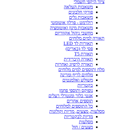
ציוד היקפי חשמלי
משאבות העלאה
פורקי חלבונים
משאבות גלים
רולרמט - פרלון אוטומטי
משאבות מינון ואוטומציה
מחשבי ניהול אקווריום
תאורה למים מלוחים
תאורות לד LED
פסי לד (בארים)
תאורת T5
תאורה היברידית
תאורה לרפיוג ואחרות
מלח ותוספים למים מלוחים
מלחים לריף ומרינה
משולש ואלמנטים
בקטריות
נופוקס ותוספי פחמן
אנטי כלור ומנטרלי רעלים
תוספים אחרים
כל התוספים למלוחים
מסלעות, מצעים, מדיות וקולונות
מדיות לבקטריות
מסלעות
מצעים / חול