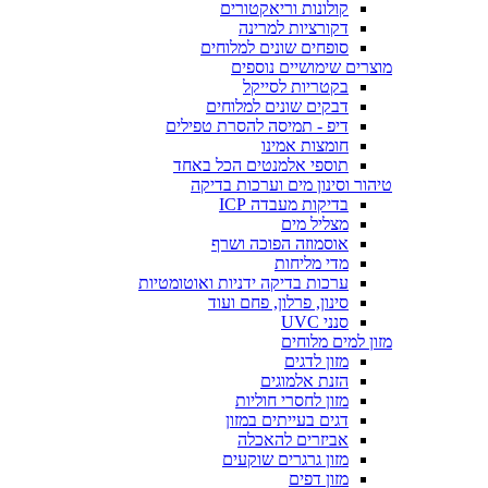
קולונות וריאקטורים
דקורציות למרינה
סופחים שונים למלוחים
מוצרים שימושיים נוספים
בקטריות לסייקל
דבקים שונים למלוחים
דיפ - תמיסה להסרת טפילים
חומצות אמינו
תוספי אלמנטים הכל באחד
טיהור וסינון מים וערכות בדיקה
בדיקות מעבדה ICP
מצליל מים
אוסמוזה הפוכה ושרף
מדי מליחות
ערכות בדיקה ידניות ואוטומטיות
סינון, פרלון, פחם ועוד
סנני UVC
מזון למים מלוחים
מזון לדגים
הזנת אלמוגים
מזון לחסרי חוליות
דגים בעייתים במזון
אביזרים להאכלה
מזון גרגרים שוקעים
מזון דפים