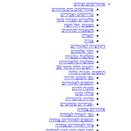
אקווריומים וציודם
אקווריומים מים מתוקים
טרריומים ואביזרים
פילטרים ואביזרי סינון
מצעים, חול וחצץ
משאבות למתוקים
תאורה
צנרת
דקורציות לאקווריום
דמוי אלמוגים
מסלעות טבעיות
מסלעות מלאכותיות
רקעים תלת מימד 3D
תוספים, מזונות ונלווה
גופי חימום וקירור
תוספים לאקווריום
מזונות לדגים
פרלון וסינון
מדיות ובקטריות
-אביזרים שימושיים
אקווריום צמחיה
גופי תאורה לצמחיה
תוספים לאקווריום צמחיה
ציוד לאקווריום צמחיה
מצע חצץ ותת מצע לצמחיה