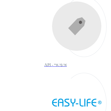
אי.פי.איי - API