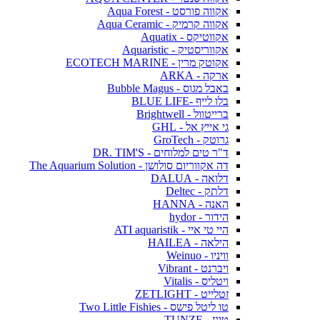
אקווה פורסט - Aqua Forest
אקווה קרמיק - Aqua Ceramic
אקווטיקס - Aquatix
אקווריסטיק - Aquaristic
אקוטק מרין - ECOTECH MARINE
ארקה - ARKA
באבל מגוס - Bubble Magus
בלו לייף -BLUE LIFE
ברייטוול - Brightwell
גי אייץ אל - GHL
גרוטק - GroTech
ד"ר טים למלוחים - DR. TIM'S
דה אקווריום סולושן - The Aquarium Solution
דלואה - DALUA
דלתק - Deltec
האנה - HANNA
הידור - hydor
היי טי איי - ATI aquaristik
הילאה - HAILEA
וויניו - Weinuo
ויברנט - Vibrant
ויטליס - Vitalis
זטלייט - ZETLIGHT
טו ליטל פישס - Two Little Fishies
טונז - TUNZE