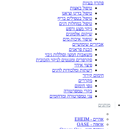
פתרון בעיות
טיפול באצות
טיפול בדינו וציאנו
טיפול בטפילים בריף
טיפול במחלות דגים
ניקוי מצע ורפש
שיקום אלמוגים
שיפור איכות מים
אביזרים שימושיים
הכנת פראגים
משאבות חמצן וסוללות גיבוי
סקרפרים ומגנטים לניקוי הזכוכית
פיצוי אידוי
רשתות ומלכודות לדגים
חימום קירור
מקררים
גופי חימום
בקרי טמפרטורה
צגי טמפרטורה ומדחומים
מותגים
אהיים - EHEIM
אואזה - OASE