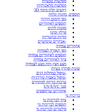
מסלעות טבעיות
מסלעות מלאכותיות
רקעים תלת מימד 3D
תוספים, מזונות ונלווה
גופי חימום וקירור
תוספים לאקווריום
מזונות לדגים
פרלון וסינון
מדיות ובקטריות
-אביזרים שימושיים
אקווריום צמחיה
גופי תאורה לצמחיה
תוספים לאקווריום צמחיה
ציוד לאקווריום צמחיה
מצע חצץ ותת מצע לצמחיה
שונות ופתרון בעיות
-טיפול במחלות דגים
-טיפול באצות טורדניות
ערכות בדיקה למתוקים
סנני UV/UVC
אקווריום שרימפסים
בריכות נוי
ציוד לבריכות נוי
תוספים לבריכות נוי
פילטרים לבריכות נוי