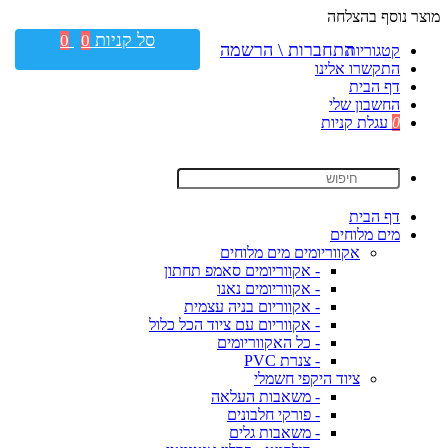
מוצר נוסף בהצלחה
סל קניות
0
0
התחברות \ הרשמה
קטגוריות
התקשרו אלינו
דף הבית
החשבון שלי
0
עגלת קניות
דף הבית
מים מלוחים
אקווריומים מים מלוחים
- אקווריומים סאמפ תחתון
- אקווריומים נאנו
- אקווריום בניה עצמית
- אקווריום עם ציוד הכל כלול
- כל האקווריומים
- צנרת PVC
ציוד היקפי חשמלי
- משאבות העלאה
- פורקי חלבונים
- משאבות גלים