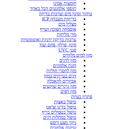
חומצות אמינו
תוספי אלמנטים הכל באחד
טיהור וסינון מים וערכות בדיקה
בדיקות מעבדה ICP
מצליל מים
אוסמוזה הפוכה ושרף
מדי מליחות
ערכות בדיקה ידניות ואוטומטיות
סינון, פרלון, פחם ועוד
סנני UVC
מזון למים מלוחים
מזון לדגים
הזנת אלמוגים
מזון לחסרי חוליות
דגים בעייתים במזון
אביזרים להאכלה
מזון גרגרים שוקעים
מזון דפים
פתרון בעיות
טיפול באצות
טיפול בדינו וציאנו
טיפול בטפילים בריף
טיפול במחלות דגים
ניקוי מצע ורפש
שיקום אלמוגים