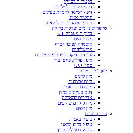
- בקטריות לסייקל
- דבקים שונים למלוחים
- דיפ - תמיסה להסרת טפילים
- חומצות אמינו
- תוספי אלמנטים הכל באחד
טיהור וסינון מים וערכות בדיקה
- בדיקות מעבדה ICP
- מצליל מים
- אוסמוזה הפוכה ושרף
- מדי מליחות
- ערכות בדיקה ידניות ואוטומטיות
- סינון, פרלון, פחם ועוד
- סנני UVC
מזון למים מלוחים
- מזון לדגים
- הזנת אלמוגים
- מזון לחסרי חוליות
- דגים בעייתים במזון
- אביזרים להאכלה
- מזון גרגרים שוקעים
- מזון דפים
פתרון בעיות
- טיפול באצות
- טיפול בדינו וציאנו
- טיפול בטפילים בריף