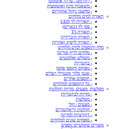
- רולרמט - פרלון אוטומטי
- משאבות מינון ואוטומציה
- מחשבי ניהול אקווריום
תאורה למים מלוחים
- תאורות לד LED
- פסי לד (בארים)
- תאורת T5
- תאורה היברידית
- תאורה לרפיוג ואחרות
מלח ותוספים למים מלוחים
- מלחים לריף ומרינה
- משולש ואלמנטים
- בקטריות
- נופוקס ותוספי פחמן
- אנטי כלור ומנטרלי רעלים
- תוספים אחרים
- כל התוספים למלוחים
מסלעות, מצעים, מדיות וקולונות
- מדיות לבקטריות
- מסלעות
- מצעים / חול
- קולונות וריאקטורים
- דקורציות למרינה
- סופחים שונים למלוחים
מוצרים שימושיים נוספים