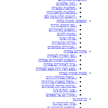
- דמוי אלמוגים
- מסלעות טבעיות
- מסלעות מלאכותיות
- רקעים תלת מימד 3D
תוספים, מזונות ונלווה
- גופי חימום וקירור
- תוספים לאקווריום
- מזונות לדגים
- פרלון וסינון
- מדיות ובקטריות
- -אביזרים שימושיים
אקווריום צמחיה
- גופי תאורה לצמחיה
- תוספים לאקווריום צמחיה
- ציוד לאקווריום צמחיה
- מצע חצץ ותת מצע לצמחיה
שונות ופתרון בעיות
- -טיפול במחלות דגים
- -טיפול באצות טורדניות
- ערכות בדיקה למתוקים
- סנני UV/UVC
- אקווריום שרימפסים
בריכות נוי
- ציוד לבריכות נוי
- תוספים לבריכות נוי