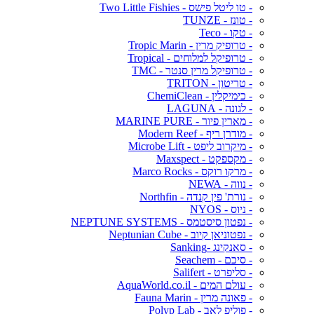
- טו ליטל פישס - Two Little Fishies
- טונז - TUNZE
- טקו - Teco
- טרופיק מרין - Tropic Marin
- טרופיקל למלוחים - Tropical
- טרופיקל מרין סנטר - TMC
- טריטון - TRITON
- כימיקלין - ChemiClean
- לגונה - LAGUNA
- מארין פיור - MARINE PURE
- מודרן ריף - Modern Reef
- מיקרוב ליפט - Microbe Lift
- מקספקט - Maxspect
- מרקו רוקס - Marco Rocks
- נווה - NEWA
- נורת' פין קנדה - Northfin
- ניוס - NYOS
- נפטון סיסטמס - NEPTUNE SYSTEMS
- נפטוניאן קיוב - Neptunian Cube
- סאנקינג -Sanking
- סיכם - Seachem
- סליפרט - Salifert
- עולם המים - AquaWorld.co.il
- פאונה מרין - Fauna Marin
- פוליפ לאב - Polyp Lab