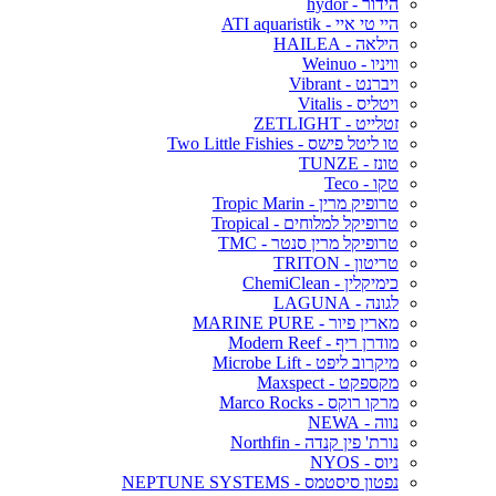
הידור - hydor
היי טי איי - ATI aquaristik
הילאה - HAILEA
וויניו - Weinuo
ויברנט - Vibrant
ויטליס - Vitalis
זטלייט - ZETLIGHT
טו ליטל פישס - Two Little Fishies
טונז - TUNZE
טקו - Teco
טרופיק מרין - Tropic Marin
טרופיקל למלוחים - Tropical
טרופיקל מרין סנטר - TMC
טריטון - TRITON
כימיקלין - ChemiClean
לגונה - LAGUNA
מארין פיור - MARINE PURE
מודרן ריף - Modern Reef
מיקרוב ליפט - Microbe Lift
מקספקט - Maxspect
מרקו רוקס - Marco Rocks
נווה - NEWA
נורת' פין קנדה - Northfin
ניוס - NYOS
נפטון סיסטמס - NEPTUNE SYSTEMS