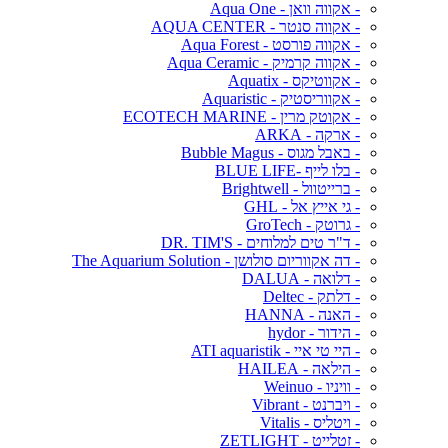
- אקווה וואן - Aqua One
- אקווה סנטר - AQUA CENTER
- אקווה פורסט - Aqua Forest
- אקווה קרמיק - Aqua Ceramic
- אקווטיקס - Aquatix
- אקווריסטיק - Aquaristic
- אקוטק מרין - ECOTECH MARINE
- ארקה - ARKA
- באבל מגוס - Bubble Magus
- בלו לייף -BLUE LIFE
- ברייטוול - Brightwell
- גי אייץ אל - GHL
- גרוטק - GroTech
- ד"ר טים למלוחים - DR. TIM'S
- דה אקווריום סולושן - The Aquarium Solution
- דלואה - DALUA
- דלתק - Deltec
- האנה - HANNA
- הידור - hydor
- היי טי איי - ATI aquaristik
- הילאה - HAILEA
- וויניו - Weinuo
- ויברנט - Vibrant
- ויטליס - Vitalis
- זטלייט - ZETLIGHT