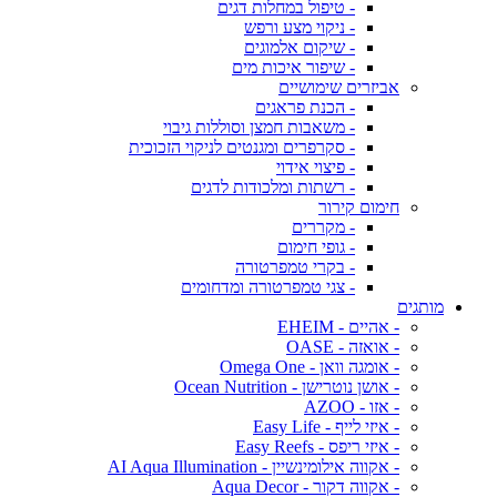
- טיפול במחלות דגים
- ניקוי מצע ורפש
- שיקום אלמוגים
- שיפור איכות מים
אביזרים שימושיים
- הכנת פראגים
- משאבות חמצן וסוללות גיבוי
- סקרפרים ומגנטים לניקוי הזכוכית
- פיצוי אידוי
- רשתות ומלכודות לדגים
חימום קירור
- מקררים
- גופי חימום
- בקרי טמפרטורה
- צגי טמפרטורה ומדחומים
מותגים
- אהיים - EHEIM
- אואזה - OASE
- אומגה וואן - Omega One
- אושן נוטרישן - Ocean Nutrition
- אזו - AZOO
- איזי לייף - Easy Life
- איזי ריפס - Easy Reefs
- אקווה אילומינשיין - AI Aqua Illumination
- אקווה דקור - Aqua Decor