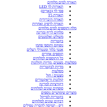
תאורה למים מלוחים
תאורות לד LED
פסי לד (בארים)
תאורת T5
תאורה היברידית
תאורה לרפיוג ואחרות
מלח ותוספים למים מלוחים
מלחים לריף ומרינה
משולש ואלמנטים
בקטריות
נופוקס ותוספי פחמן
אנטי כלור ומנטרלי רעלים
תוספים אחרים
כל התוספים למלוחים
מסלעות, מצעים, מדיות וקולונות
מדיות לבקטריות
מסלעות
מצעים / חול
קולונות וריאקטורים
דקורציות למרינה
סופחים שונים למלוחים
מוצרים שימושיים נוספים
בקטריות לסייקל
דבקים שונים למלוחים
דיפ - תמיסה להסרת טפילים