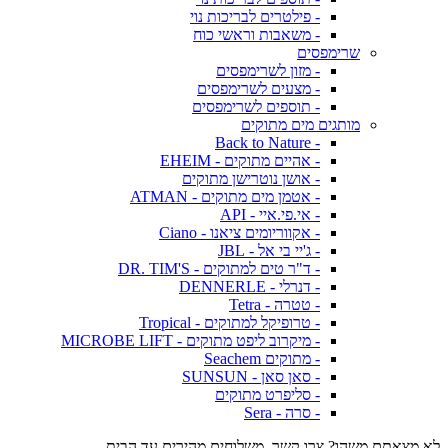
- פילטרים לבריכות נוי
- משאבות וראשי כוח
שרימפסים
- מזון לשרימפסים
- מצעים לשרימפסים
- תוספים לשרימפסים
מותגים מים מתוקים
- Back to Nature
- אהיים מתוקים - EHEIM
- אושן נוטרישן מתוקים
- אטמן מים מתוקים - ATMAN
- אי.פי.איי - API
- אקווריומים ציאנו - Ciano
- ג'יי בי אל - JBL
- ד"ר טים למתוקים - DR. TIM'S
- דנרלי - DENNERLE
- טטרה - Tetra
- טרופיקל למתוקים - Tropical
- מיקרוב ליפט מתוקים - MICROBE LIFT
- מתוקים Seachem
- סאן סאן - SUNSUN
- סליפרט מתוקים
- סרה - Sera
לא מצאתם משהו? צרו קשר. משלוחים מהירים עד הבית