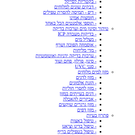
- בקטריות לסייקל
- דבקים שונים למלוחים
- דיפ - תמיסה להסרת טפילים
- חומצות אמינו
- תוספי אלמנטים הכל באחד
טיהור וסינון מים וערכות בדיקה
- בדיקות מעבדה ICP
- מצליל מים
- אוסמוזה הפוכה ושרף
- מדי מליחות
- ערכות בדיקה ידניות ואוטומטיות
- סינון, פרלון, פחם ועוד
- סנני UVC
מזון למים מלוחים
- מזון לדגים
- הזנת אלמוגים
- מזון לחסרי חוליות
- דגים בעייתים במזון
- אביזרים להאכלה
- מזון גרגרים שוקעים
- מזון דפים
פתרון בעיות
- טיפול באצות
- טיפול בדינו וציאנו
- טיפול בטפילים בריף