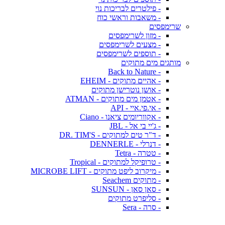
- פילטרים לבריכות נוי
- משאבות וראשי כוח
שרימפסים
- מזון לשרימפסים
- מצעים לשרימפסים
- תוספים לשרימפסים
מותגים מים מתוקים
- Back to Nature
- אהיים מתוקים - EHEIM
- אושן נוטרישן מתוקים
- אטמן מים מתוקים - ATMAN
- אי.פי.איי - API
- אקווריומים ציאנו - Ciano
- ג'יי בי אל - JBL
- ד"ר טים למתוקים - DR. TIM'S
- דנרלי - DENNERLE
- טטרה - Tetra
- טרופיקל למתוקים - Tropical
- מיקרוב ליפט מתוקים - MICROBE LIFT
- מתוקים Seachem
- סאן סאן - SUNSUN
- סליפרט מתוקים
- סרה - Sera