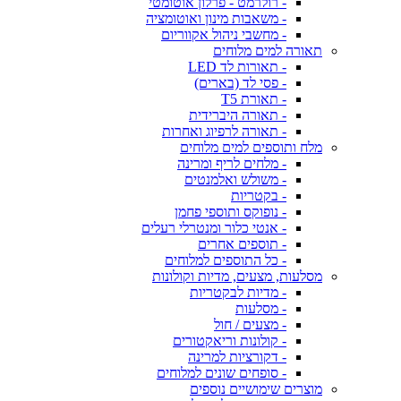
- רולרמט - פרלון אוטומטי
- משאבות מינון ואוטומציה
- מחשבי ניהול אקווריום
תאורה למים מלוחים
- תאורות לד LED
- פסי לד (בארים)
- תאורת T5
- תאורה היברידית
- תאורה לרפיוג ואחרות
מלח ותוספים למים מלוחים
- מלחים לריף ומרינה
- משולש ואלמנטים
- בקטריות
- נופוקס ותוספי פחמן
- אנטי כלור ומנטרלי רעלים
- תוספים אחרים
- כל התוספים למלוחים
מסלעות, מצעים, מדיות וקולונות
- מדיות לבקטריות
- מסלעות
- מצעים / חול
- קולונות וריאקטורים
- דקורציות למרינה
- סופחים שונים למלוחים
מוצרים שימושיים נוספים