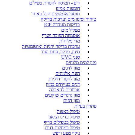
דיפ - תמיסה להסרת טפילים
חומצות אמינו
תוספי אלמנטים הכל באחד
טיהור וסינון מים וערכות בדיקה
בדיקות מעבדה ICP
מצליל מים
אוסמוזה הפוכה ושרף
מדי מליחות
ערכות בדיקה ידניות ואוטומטיות
סינון, פרלון, פחם ועוד
סנני UVC
מזון למים מלוחים
מזון לדגים
הזנת אלמוגים
מזון לחסרי חוליות
דגים בעייתים במזון
אביזרים להאכלה
מזון גרגרים שוקעים
מזון דפים
פתרון בעיות
טיפול באצות
טיפול בדינו וציאנו
טיפול בטפילים בריף
טיפול במחלות דגים
ניקוי מצע ורפש