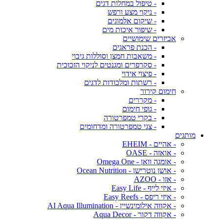
- טיפול במחלות דגים
- ניקוי מצע ורפש
- שיקום אלמוגים
- שיפור איכות מים
אביזרים שימושיים
- הכנת פראגים
- משאבות חמצן וסוללות גיבוי
- סקרפרים ומגנטים לניקוי הזכוכית
- פיצוי אידוי
- רשתות ומלכודות לדגים
חימום קירור
- מקררים
- גופי חימום
- בקרי טמפרטורה
- צגי טמפרטורה ומדחומים
מותגים
- אהיים - EHEIM
- אואזה - OASE
- אומגה וואן - Omega One
- אושן נוטרישן - Ocean Nutrition
- אזו - AZOO
- איזי לייף - Easy Life
- איזי ריפס - Easy Reefs
- אקווה אילומינשיין - AI Aqua Illumination
- אקווה דקור - Aqua Decor