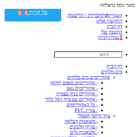
מוצר נוסף בהצלחה
סל קניות
0
0
התחברות \ הרשמה
קטגוריות
התקשרו אלינו
דף הבית
החשבון שלי
0
עגלת קניות
דף הבית
מים מלוחים
אקווריומים מים מלוחים
- אקווריומים סאמפ תחתון
- אקווריומים נאנו
- אקווריום בניה עצמית
- אקווריום עם ציוד הכל כלול
- כל האקווריומים
- צנרת PVC
ציוד היקפי חשמלי
- משאבות העלאה
- פורקי חלבונים
- משאבות גלים