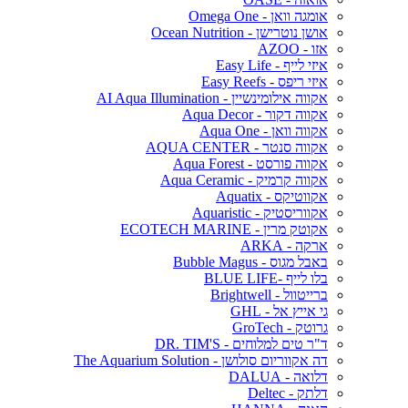
אומגה וואן - Omega One
אושן נוטרישן - Ocean Nutrition
אזו - AZOO
איזי לייף - Easy Life
איזי ריפס - Easy Reefs
אקווה אילומינשיין - AI Aqua Illumination
אקווה דקור - Aqua Decor
אקווה וואן - Aqua One
אקווה סנטר - AQUA CENTER
אקווה פורסט - Aqua Forest
אקווה קרמיק - Aqua Ceramic
אקווטיקס - Aquatix
אקווריסטיק - Aquaristic
אקוטק מרין - ECOTECH MARINE
ארקה - ARKA
באבל מגוס - Bubble Magus
בלו לייף -BLUE LIFE
ברייטוול - Brightwell
גי אייץ אל - GHL
גרוטק - GroTech
ד"ר טים למלוחים - DR. TIM'S
דה אקווריום סולושן - The Aquarium Solution
דלואה - DALUA
דלתק - Deltec