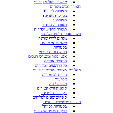
מחשבי ניהול אקווריום
תאורה למים מלוחים
תאורות לד LED
פסי לד (בארים)
תאורת T5
תאורה היברידית
תאורה לרפיוג ואחרות
מלח ותוספים למים מלוחים
מלחים לריף ומרינה
משולש ואלמנטים
בקטריות
נופוקס ותוספי פחמן
אנטי כלור ומנטרלי רעלים
תוספים אחרים
כל התוספים למלוחים
מסלעות, מצעים, מדיות וקולונות
מדיות לבקטריות
מסלעות
מצעים / חול
קולונות וריאקטורים
דקורציות למרינה
סופחים שונים למלוחים
מוצרים שימושיים נוספים
בקטריות לסייקל
דבקים שונים למלוחים