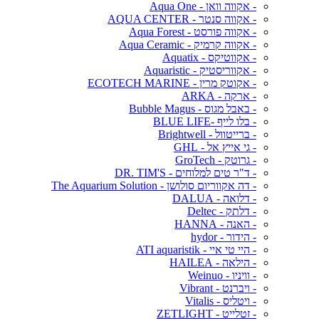
- אקווה וואן - Aqua One
- אקווה סנטר - AQUA CENTER
- אקווה פורסט - Aqua Forest
- אקווה קרמיק - Aqua Ceramic
- אקווטיקס - Aquatix
- אקווריסטיק - Aquaristic
- אקוטק מרין - ECOTECH MARINE
- ארקה - ARKA
- באבל מגוס - Bubble Magus
- בלו לייף -BLUE LIFE
- ברייטוול - Brightwell
- גי אייץ אל - GHL
- גרוטק - GroTech
- ד"ר טים למלוחים - DR. TIM'S
- דה אקווריום סולושן - The Aquarium Solution
- דלואה - DALUA
- דלתק - Deltec
- האנה - HANNA
- הידור - hydor
- היי טי איי - ATI aquaristik
- הילאה - HAILEA
- וויניו - Weinuo
- ויברנט - Vibrant
- ויטליס - Vitalis
- זטלייט - ZETLIGHT