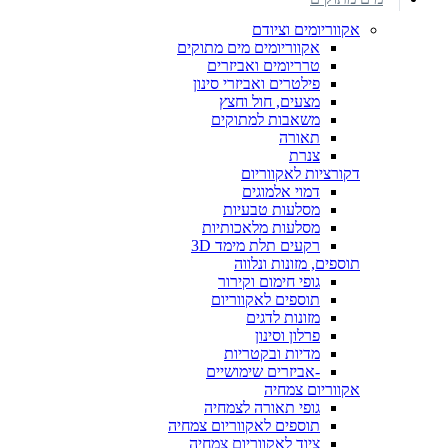
אקווריומים וציודם
אקווריומים מים מתוקים
טרריומים ואביזרים
פילטרים ואביזרי סינון
מצעים, חול וחצץ
משאבות למתוקים
תאורה
צנרת
דקורציות לאקווריום
דמוי אלמוגים
מסלעות טבעיות
מסלעות מלאכותיות
רקעים תלת מימד 3D
תוספים, מזונות ונלווה
גופי חימום וקירור
תוספים לאקווריום
מזונות לדגים
פרלון וסינון
מדיות ובקטריות
-אביזרים שימושיים
אקווריום צמחיה
גופי תאורה לצמחיה
תוספים לאקווריום צמחיה
ציוד לאקווריום צמחיה