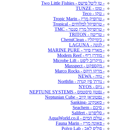
- טו ליטל פישס - Two Little Fishies
- טונז - TUNZE
- טקו - Teco
- טרופיק מרין - Tropic Marin
- טרופיקל למלוחים - Tropical
- טרופיקל מרין סנטר - TMC
- טריטון - TRITON
- כימיקלין - ChemiClean
- לגונה - LAGUNA
- מארין פיור - MARINE PURE
- מודרן ריף - Modern Reef
- מיקרוב ליפט - Microbe Lift
- מקספקט - Maxspect
- מרקו רוקס - Marco Rocks
- נווה - NEWA
- נורת' פין קנדה - Northfin
- ניוס - NYOS
- נפטון סיסטמס - NEPTUNE SYSTEMS
- נפטוניאן קיוב - Neptunian Cube
- סאנקינג -Sanking
- סיכם - Seachem
- סליפרט - Salifert
- עולם המים - AquaWorld.co.il
- פאונה מרין - Fauna Marin
- פוליפ לאב - Polyp Lab