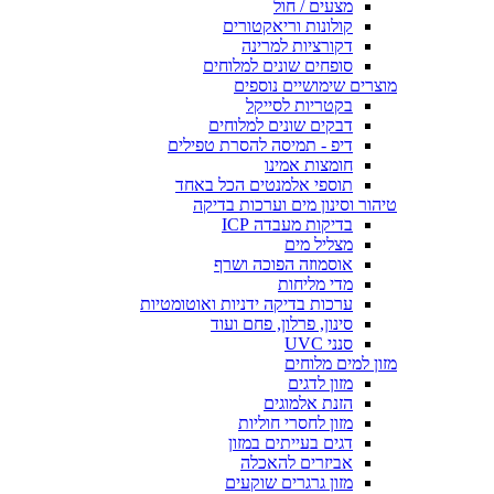
מצעים / חול
קולונות וריאקטורים
דקורציות למרינה
סופחים שונים למלוחים
מוצרים שימושיים נוספים
בקטריות לסייקל
דבקים שונים למלוחים
דיפ - תמיסה להסרת טפילים
חומצות אמינו
תוספי אלמנטים הכל באחד
טיהור וסינון מים וערכות בדיקה
בדיקות מעבדה ICP
מצליל מים
אוסמוזה הפוכה ושרף
מדי מליחות
ערכות בדיקה ידניות ואוטומטיות
סינון, פרלון, פחם ועוד
סנני UVC
מזון למים מלוחים
מזון לדגים
הזנת אלמוגים
מזון לחסרי חוליות
דגים בעייתים במזון
אביזרים להאכלה
מזון גרגרים שוקעים