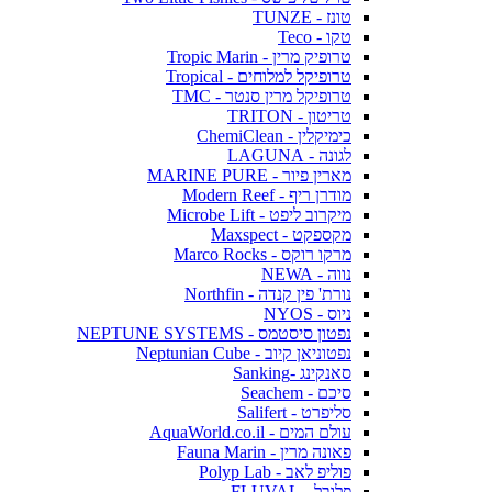
טונז - TUNZE
טקו - Teco
טרופיק מרין - Tropic Marin
טרופיקל למלוחים - Tropical
טרופיקל מרין סנטר - TMC
טריטון - TRITON
כימיקלין - ChemiClean
לגונה - LAGUNA
מארין פיור - MARINE PURE
מודרן ריף - Modern Reef
מיקרוב ליפט - Microbe Lift
מקספקט - Maxspect
מרקו רוקס - Marco Rocks
נווה - NEWA
נורת' פין קנדה - Northfin
ניוס - NYOS
נפטון סיסטמס - NEPTUNE SYSTEMS
נפטוניאן קיוב - Neptunian Cube
סאנקינג -Sanking
סיכם - Seachem
סליפרט - Salifert
עולם המים - AquaWorld.co.il
פאונה מרין - Fauna Marin
פוליפ לאב - Polyp Lab
פלובל - FLUVAL