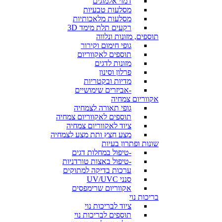
דמוי אלמוגים
מסלעות טבעיות
מסלעות מלאכותיות
רקעים תלת מימד 3D
תוספים, מזונות ונלווה
גופי חימום וקירור
תוספים לאקווריום
מזונות לדגים
פרלון וסינון
מדיות ובקטריות
-אביזרים שימושיים
אקווריום צמחיה
גופי תאורה לצמחיה
תוספים לאקווריום צמחיה
ציוד לאקווריום צמחיה
מצע חצץ ותת מצע לצמחיה
שונות ופתרון בעיות
-טיפול במחלות דגים
-טיפול באצות טורדניות
ערכות בדיקה למתוקים
סנני UV/UVC
אקווריום שרימפסים
בריכות נוי
ציוד לבריכות נוי
תוספים לבריכות נוי