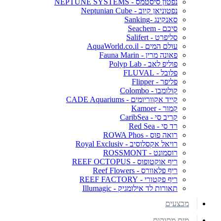
נפטון סיסטמס - NEPTUNE SYSTEMS
נפטוניאן קיוב - Neptunian Cube
סאנקינג -Sanking
סיכם - Seachem
סליפרט - Salifert
עולם המים - AquaWorld.co.il
פאונה מרין - Fauna Marin
פוליפ לאב - Polyp Lab
פלובל - FLUVAL
פליפר - Flipper
קולומבו - Colombo
קייד אקווריומים - CADE Aquariums
קמור - Kamoer
קריב סי - CaribSea
רד סי - Red Sea
רואה פוס - ROWA Phos
רויאל אקסלוסיב - Royal Exclusiv
רוסמונט - ROSSMONT
ריף אוקטופוס - REEF OCTOPUS
ריף פלאוורס - Reef Flowers
ריף פקטורי - REEF FACTORY
תאורות לד אילומגיק - Illumagic
מבצעים
מים מתוקים