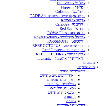
- פלובל - FLUVAL
- פליפר - Flipper
- קולומבו - Colombo
- קייד אקווריומים - CADE Aquariums
- קמור - Kamoer
- קריב סי - CaribSea
- רד סי - Red Sea
- רואה פוס - ROWA Phos
- רויאל אקסלוסיב - Royal Exclusiv
- רוסמונט - ROSSMONT
- ריף אוקטופוס - REEF OCTOPUS
- ריף פלאוורס - Reef Flowers
- ריף פקטורי - REEF FACTORY
- תאורות לד אילומגיק - Illumagic
מבצעים
מים מתוקים
אקווריומים וציודם
- אקווריומים מים מתוקים
- טרריומים ואביזרים
- פילטרים ואביזרי סינון
- מצעים, חול וחצץ
- משאבות למתוקים
- תאורה
- צנרת
דקורציות לאקווריום