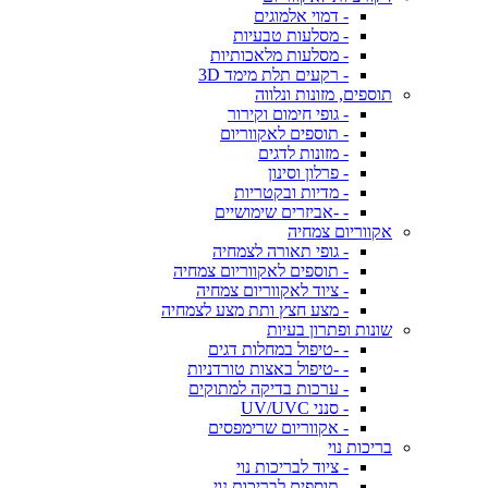
- דמוי אלמוגים
- מסלעות טבעיות
- מסלעות מלאכותיות
- רקעים תלת מימד 3D
תוספים, מזונות ונלווה
- גופי חימום וקירור
- תוספים לאקווריום
- מזונות לדגים
- פרלון וסינון
- מדיות ובקטריות
- -אביזרים שימושיים
אקווריום צמחיה
- גופי תאורה לצמחיה
- תוספים לאקווריום צמחיה
- ציוד לאקווריום צמחיה
- מצע חצץ ותת מצע לצמחיה
שונות ופתרון בעיות
- -טיפול במחלות דגים
- -טיפול באצות טורדניות
- ערכות בדיקה למתוקים
- סנני UV/UVC
- אקווריום שרימפסים
בריכות נוי
- ציוד לבריכות נוי
- תוספים לבריכות נוי