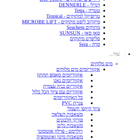
דנרלי - DENNERLE
טטרה - Tetra
טרופיקל למתוקים - Tropical
מיקרוב ליפט מתוקים - MICROBE LIFT
מתוקים Seachem
סאן סאן - SUNSUN
סליפרט מתוקים
סרה - Sera
עוד...
מים מלוחים
אקווריומים מים מלוחים
אקווריומים סאמפ תחתון
אקווריומים נאנו
אקווריום בניה עצמית
אקווריום עם ציוד הכל כלול
כל האקווריומים
צנרת PVC
ציוד היקפי חשמלי
משאבות העלאה
פורקי חלבונים
משאבות גלים
רולרמט - פרלון אוטומטי
משאבות מינון ואוטומציה