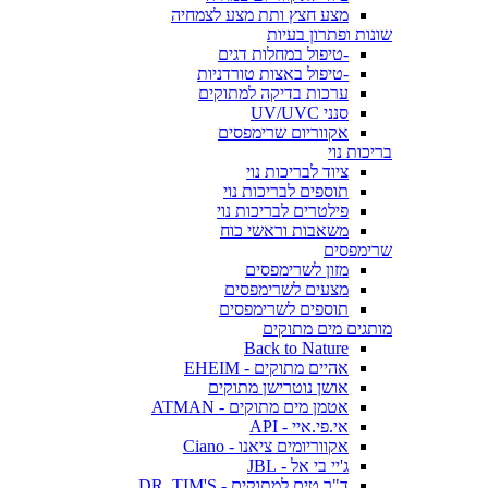
מצע חצץ ותת מצע לצמחיה
שונות ופתרון בעיות
-טיפול במחלות דגים
-טיפול באצות טורדניות
ערכות בדיקה למתוקים
סנני UV/UVC
אקווריום שרימפסים
בריכות נוי
ציוד לבריכות נוי
תוספים לבריכות נוי
פילטרים לבריכות נוי
משאבות וראשי כוח
שרימפסים
מזון לשרימפסים
מצעים לשרימפסים
תוספים לשרימפסים
מותגים מים מתוקים
Back to Nature
אהיים מתוקים - EHEIM
אושן נוטרישן מתוקים
אטמן מים מתוקים - ATMAN
אי.פי.איי - API
אקווריומים ציאנו - Ciano
ג'יי בי אל - JBL
ד"ר טים למתוקים - DR. TIM'S