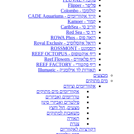
פליפר - Flipper
קולומבו - Colombo
קייד אקווריומים - CADE Aquariums
קמור - Kamoer
קריב סי - CaribSea
רד סי - Red Sea
רואה פוס - ROWA Phos
רויאל אקסלוסיב - Royal Exclusiv
רוסמונט - ROSSMONT
ריף אוקטופוס - REEF OCTOPUS
ריף פלאוורס - Reef Flowers
ריף פקטורי - REEF FACTORY
תאורות לד אילומגיק - Illumagic
מבצעים
מים מתוקים
אקווריומים וציודם
אקווריומים מים מתוקים
טרריומים ואביזרים
פילטרים ואביזרי סינון
מצעים, חול וחצץ
משאבות למתוקים
תאורה
צנרת
דקורציות לאקווריום