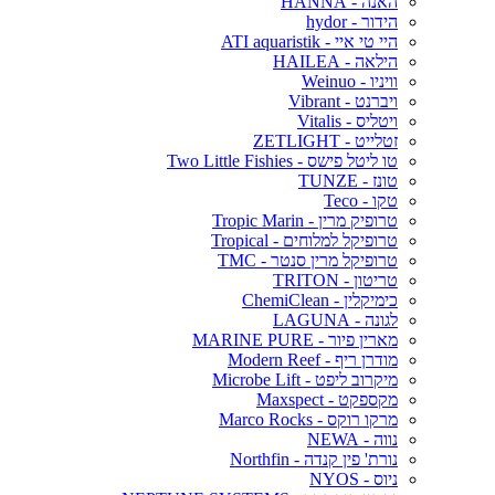
האנה - HANNA
הידור - hydor
היי טי איי - ATI aquaristik
הילאה - HAILEA
וויניו - Weinuo
ויברנט - Vibrant
ויטליס - Vitalis
זטלייט - ZETLIGHT
טו ליטל פישס - Two Little Fishies
טונז - TUNZE
טקו - Teco
טרופיק מרין - Tropic Marin
טרופיקל למלוחים - Tropical
טרופיקל מרין סנטר - TMC
טריטון - TRITON
כימיקלין - ChemiClean
לגונה - LAGUNA
מארין פיור - MARINE PURE
מודרן ריף - Modern Reef
מיקרוב ליפט - Microbe Lift
מקספקט - Maxspect
מרקו רוקס - Marco Rocks
נווה - NEWA
נורת' פין קנדה - Northfin
ניוס - NYOS