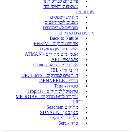
פילטרים לבריכות נוי
משאבות וראשי כוח
שרימפסים
מזון לשרימפסים
מצעים לשרימפסים
תוספים לשרימפסים
מותגים מים מתוקים
Back to Nature
אהיים מתוקים - EHEIM
אושן נוטרישן מתוקים
אטמן מים מתוקים - ATMAN
אי.פי.איי - API
אקווריומים ציאנו - Ciano
ג'יי בי אל - JBL
ד"ר טים למתוקים - DR. TIM'S
דנרלי - DENNERLE
טטרה - Tetra
טרופיקל למתוקים - Tropical
מיקרוב ליפט מתוקים - MICROBE
LIFT
מתוקים Seachem
סאן סאן - SUNSUN
סליפרט מתוקים
סרה - Sera