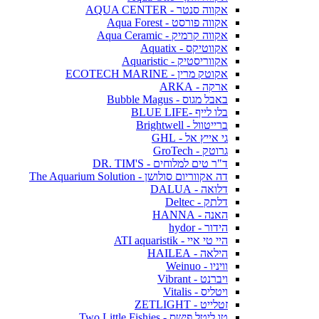
אקווה סנטר - AQUA CENTER
אקווה פורסט - Aqua Forest
אקווה קרמיק - Aqua Ceramic
אקווטיקס - Aquatix
אקווריסטיק - Aquaristic
אקוטק מרין - ECOTECH MARINE
ארקה - ARKA
באבל מגוס - Bubble Magus
בלו לייף -BLUE LIFE
ברייטוול - Brightwell
גי אייץ אל - GHL
גרוטק - GroTech
ד"ר טים למלוחים - DR. TIM'S
דה אקווריום סולושן - The Aquarium Solution
דלואה - DALUA
דלתק - Deltec
האנה - HANNA
הידור - hydor
היי טי איי - ATI aquaristik
הילאה - HAILEA
וויניו - Weinuo
ויברנט - Vibrant
ויטליס - Vitalis
זטלייט - ZETLIGHT
טו ליטל פישס - Two Little Fishies