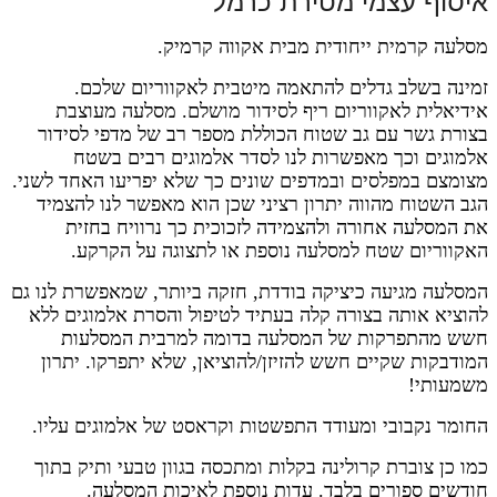
איסוף עצמי מטירת כרמל
מסלעה קרמית ייחודית מבית אקווה קרמיק.
זמינה בשלב גדלים להתאמה מיטבית לאקווריום שלכם.
אידיאלית לאקווריום ריף לסידור מושלם. מסלעה מעוצבת
בצורת גשר עם גב שטוח הכוללת מספר רב של מדפי לסידור
אלמוגים וכך מאפשרות לנו לסדר אלמוגים רבים בשטח
מצומצם במפלסים ובמדפים שונים כך שלא יפריעו האחד לשני.
הגב השטוח מהווה יתרון רציני שכן הוא מאפשר לנו להצמיד
את המסלעה אחורה ולהצמידה לזכוכית כך נרוויח בחזית
האקווריום שטח למסלעה נוספת או לתצוגה על הקרקע.
המסלעה מגיעה כיציקה בודדת, חזקה ביותר, שמאפשרת לנו גם
להוציא אותה בצורה קלה בעתיד לטיפול והסרת אלמוגים ללא
חשש מהתפרקות של המסלעה בדומה למרבית המסלעות
המודבקות שקיים חשש להזיזן/להוציאן, שלא יתפרקו. יתרון
משמעותי!
החומר נקבובי ומעודד התפשטות וקראסט של אלמוגים עליו.
כמו כן צוברת קרולינה בקלות ומתכסה בגוון טבעי ותיק בתוך
חודשים ספורים בלבד. עדות נוספת לאיכות המסלעה.