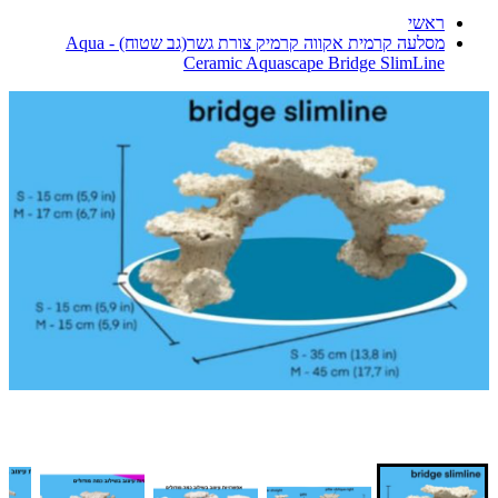
ראשי
מסלעה קרמית אקווה קרמיק צורת גשר(גב שטוח) - Aqua
Ceramic Aquascape Bridge SlimLine