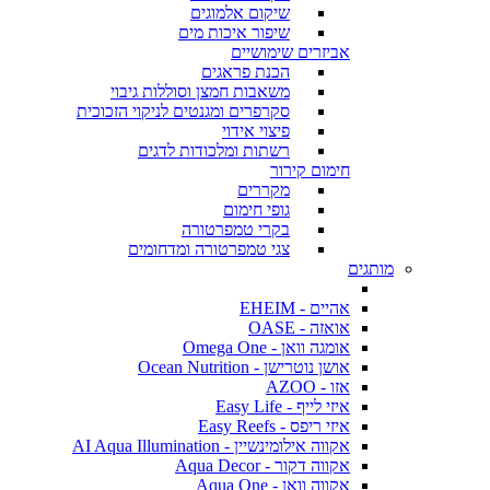
שיקום אלמוגים
שיפור איכות מים
אביזרים שימושיים
הכנת פראגים
משאבות חמצן וסוללות גיבוי
סקרפרים ומגנטים לניקוי הזכוכית
פיצוי אידוי
רשתות ומלכודות לדגים
חימום קירור
מקררים
גופי חימום
בקרי טמפרטורה
צגי טמפרטורה ומדחומים
מותגים
אהיים - EHEIM
אואזה - OASE
אומגה וואן - Omega One
אושן נוטרישן - Ocean Nutrition
אזו - AZOO
איזי לייף - Easy Life
איזי ריפס - Easy Reefs
אקווה אילומינשיין - AI Aqua Illumination
אקווה דקור - Aqua Decor
אקווה וואן - Aqua One