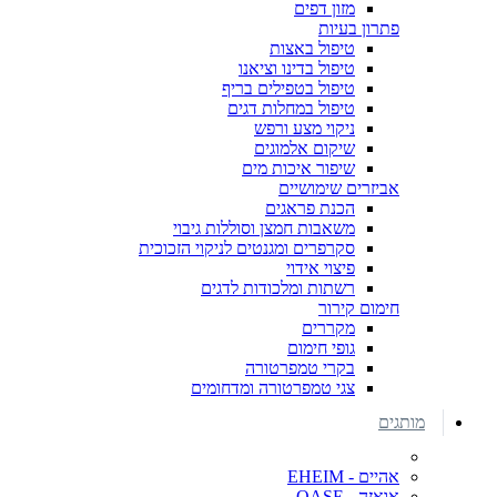
מזון דפים
פתרון בעיות
טיפול באצות
טיפול בדינו וציאנו
טיפול בטפילים בריף
טיפול במחלות דגים
ניקוי מצע ורפש
שיקום אלמוגים
שיפור איכות מים
אביזרים שימושיים
הכנת פראגים
משאבות חמצן וסוללות גיבוי
סקרפרים ומגנטים לניקוי הזכוכית
פיצוי אידוי
רשתות ומלכודות לדגים
חימום קירור
מקררים
גופי חימום
בקרי טמפרטורה
צגי טמפרטורה ומדחומים
מותגים
אהיים - EHEIM
אואזה - OASE