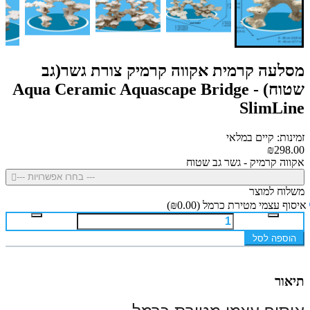
מסלעה קרמית אקווה קרמיק צורת גשר(גב
שטוח) - Aqua Ceramic Aquascape Bridge
SlimLine
זמינות: קיים במלאי
₪298.00
אקווה קרמיק - גשר גב שטוח
--- בחרו אפשרויות ---
משלוח למוצר
איסוף עצמי מטירת כרמל
(₪0.00)
הוספה לסל
תיאור