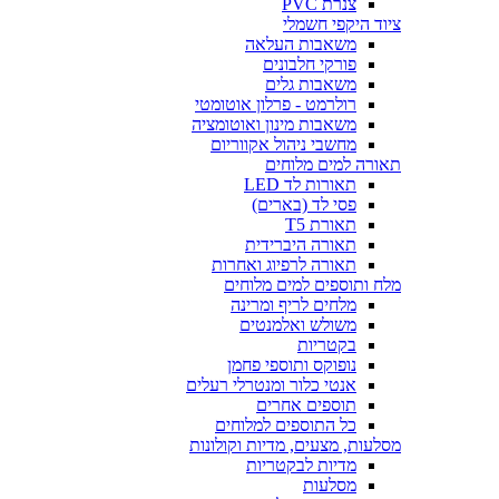
צנרת PVC
ציוד היקפי חשמלי
משאבות העלאה
פורקי חלבונים
משאבות גלים
רולרמט - פרלון אוטומטי
משאבות מינון ואוטומציה
מחשבי ניהול אקווריום
תאורה למים מלוחים
תאורות לד LED
פסי לד (בארים)
תאורת T5
תאורה היברידית
תאורה לרפיוג ואחרות
מלח ותוספים למים מלוחים
מלחים לריף ומרינה
משולש ואלמנטים
בקטריות
נופוקס ותוספי פחמן
אנטי כלור ומנטרלי רעלים
תוספים אחרים
כל התוספים למלוחים
מסלעות, מצעים, מדיות וקולונות
מדיות לבקטריות
מסלעות