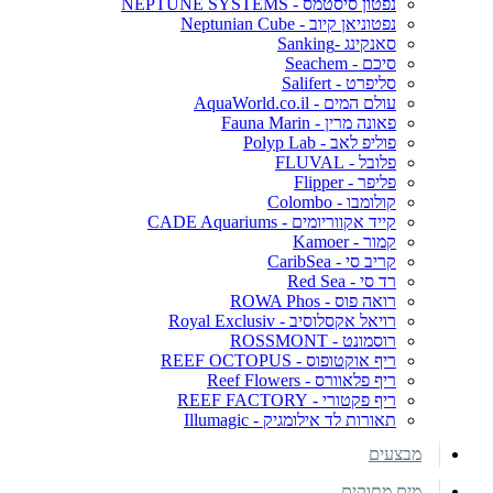
נפטון סיסטמס - NEPTUNE SYSTEMS
נפטוניאן קיוב - Neptunian Cube
סאנקינג -Sanking
סיכם - Seachem
סליפרט - Salifert
עולם המים - AquaWorld.co.il
פאונה מרין - Fauna Marin
פוליפ לאב - Polyp Lab
פלובל - FLUVAL
פליפר - Flipper
קולומבו - Colombo
קייד אקווריומים - CADE Aquariums
קמור - Kamoer
קריב סי - CaribSea
רד סי - Red Sea
רואה פוס - ROWA Phos
רויאל אקסלוסיב - Royal Exclusiv
רוסמונט - ROSSMONT
ריף אוקטופוס - REEF OCTOPUS
ריף פלאוורס - Reef Flowers
ריף פקטורי - REEF FACTORY
תאורות לד אילומגיק - Illumagic
מבצעים
מים מתוקים