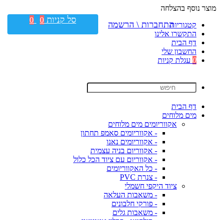
מוצר נוסף בהצלחה
סל קניות
0
0
התחברות \ הרשמה
קטגוריות
התקשרו אלינו
דף הבית
החשבון שלי
0
עגלת קניות
דף הבית
מים מלוחים
אקווריומים מים מלוחים
- אקווריומים סאמפ תחתון
- אקווריומים נאנו
- אקווריום בניה עצמית
- אקווריום עם ציוד הכל כלול
- כל האקווריומים
- צנרת PVC
ציוד היקפי חשמלי
- משאבות העלאה
- פורקי חלבונים
- משאבות גלים