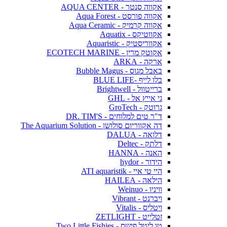
אקווה סנטר - AQUA CENTER
אקווה פורסט - Aqua Forest
אקווה קרמיק - Aqua Ceramic
אקווטיקס - Aquatix
אקווריסטיק - Aquaristic
אקוטק מרין - ECOTECH MARINE
ארקה - ARKA
באבל מגוס - Bubble Magus
בלו לייף -BLUE LIFE
ברייטוול - Brightwell
גי אייץ אל - GHL
גרוטק - GroTech
ד"ר טים למלוחים - DR. TIM'S
דה אקווריום סולושן - The Aquarium Solution
דלואה - DALUA
דלתק - Deltec
האנה - HANNA
הידור - hydor
היי טי איי - ATI aquaristik
הילאה - HAILEA
וויניו - Weinuo
ויברנט - Vibrant
ויטליס - Vitalis
זטלייט - ZETLIGHT
טו ליטל פישס - Two Little Fishies