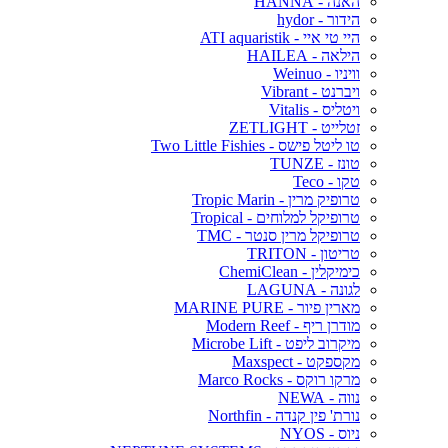
האנה - HANNA
הידור - hydor
היי טי איי - ATI aquaristik
הילאה - HAILEA
וויניו - Weinuo
ויברנט - Vibrant
ויטליס - Vitalis
זטלייט - ZETLIGHT
טו ליטל פישס - Two Little Fishies
טונז - TUNZE
טקו - Teco
טרופיק מרין - Tropic Marin
טרופיקל למלוחים - Tropical
טרופיקל מרין סנטר - TMC
טריטון - TRITON
כימיקלין - ChemiClean
לגונה - LAGUNA
מארין פיור - MARINE PURE
מודרן ריף - Modern Reef
מיקרוב ליפט - Microbe Lift
מקספקט - Maxspect
מרקו רוקס - Marco Rocks
נווה - NEWA
נורת' פין קנדה - Northfin
ניוס - NYOS