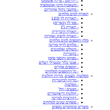
- רולרמט - פרלון אוטומטי
- משאבות מינון ואוטומציה
- מחשבי ניהול אקווריום
תאורה למים מלוחים
- תאורות לד LED
- פסי לד (בארים)
- תאורת T5
- תאורה היברידית
- תאורה לרפיוג ואחרות
מלח ותוספים למים מלוחים
- מלחים לריף ומרינה
- משולש ואלמנטים
- בקטריות
- נופוקס ותוספי פחמן
- אנטי כלור ומנטרלי רעלים
- תוספים אחרים
- כל התוספים למלוחים
מסלעות, מצעים, מדיות וקולונות
- מדיות לבקטריות
- מסלעות
- מצעים / חול
- קולונות וריאקטורים
- דקורציות למרינה
- סופחים שונים למלוחים
מוצרים שימושיים נוספים