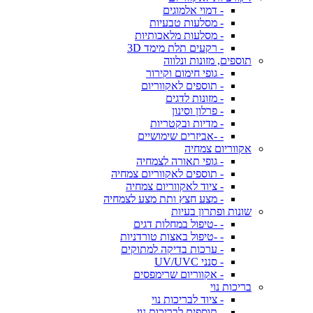
- דמוי אלמוגים
- מסלעות טבעיות
- מסלעות מלאכותיות
- רקעים תלת מימד 3D
תוספים, מזונות ונלווה
- גופי חימום וקירור
- תוספים לאקווריום
- מזונות לדגים
- פרלון וסינון
- מדיות ובקטריות
- -אביזרים שימושיים
אקווריום צמחיה
- גופי תאורה לצמחיה
- תוספים לאקווריום צמחיה
- ציוד לאקווריום צמחיה
- מצע חצץ ותת מצע לצמחיה
שונות ופתרון בעיות
- -טיפול במחלות דגים
- -טיפול באצות טורדניות
- ערכות בדיקה למתוקים
- סנני UV/UVC
- אקווריום שרימפסים
בריכות נוי
- ציוד לבריכות נוי
- תוספים לבריכות נוי