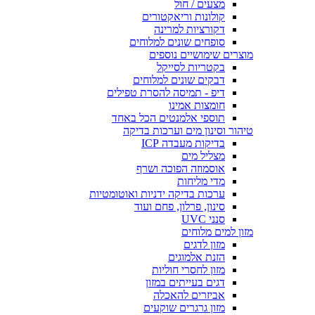
מצעים / חול
קולונות וריאקטורים
דקורציות למרינה
סופחים שונים למלוחים
מוצרים שימושיים נוספים
בקטריות לסייקל
דבקים שונים למלוחים
דיפ - תמיסה להסרת טפילים
חומצות אמינו
תוספי אלמנטים הכל באחד
טיהור וסינון מים וערכות בדיקה
בדיקות מעבדה ICP
מצליל מים
אוסמוזה הפוכה ושרף
מדי מליחות
ערכות בדיקה ידניות ואוטומטיות
סינון, פרלון, פחם ועוד
סנני UVC
מזון למים מלוחים
מזון לדגים
הזנת אלמוגים
מזון לחסרי חוליות
דגים בעייתים במזון
אביזרים להאכלה
מזון גרגרים שוקעים