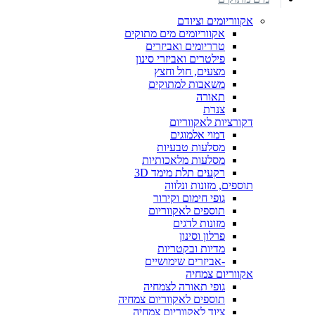
אקווריומים וציודם
אקווריומים מים מתוקים
טרריומים ואביזרים
פילטרים ואביזרי סינון
מצעים, חול וחצץ
משאבות למתוקים
תאורה
צנרת
דקורציות לאקווריום
דמוי אלמוגים
מסלעות טבעיות
מסלעות מלאכותיות
רקעים תלת מימד 3D
תוספים, מזונות ונלווה
גופי חימום וקירור
תוספים לאקווריום
מזונות לדגים
פרלון וסינון
מדיות ובקטריות
-אביזרים שימושיים
אקווריום צמחיה
גופי תאורה לצמחיה
תוספים לאקווריום צמחיה
ציוד לאקווריום צמחיה