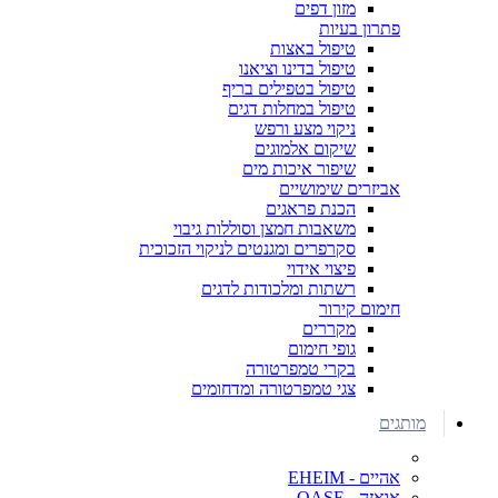
מזון דפים
פתרון בעיות
טיפול באצות
טיפול בדינו וציאנו
טיפול בטפילים בריף
טיפול במחלות דגים
ניקוי מצע ורפש
שיקום אלמוגים
שיפור איכות מים
אביזרים שימושיים
הכנת פראגים
משאבות חמצן וסוללות גיבוי
סקרפרים ומגנטים לניקוי הזכוכית
פיצוי אידוי
רשתות ומלכודות לדגים
חימום קירור
מקררים
גופי חימום
בקרי טמפרטורה
צגי טמפרטורה ומדחומים
מותגים
אהיים - EHEIM
אואזה - OASE