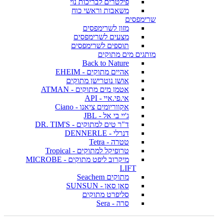
פילטרים לבריכות נוי
משאבות וראשי כוח
שרימפסים
מזון לשרימפסים
מצעים לשרימפסים
תוספים לשרימפסים
מותגים מים מתוקים
Back to Nature
אהיים מתוקים - EHEIM
אושן נוטרישן מתוקים
אטמן מים מתוקים - ATMAN
אי.פי.איי - API
אקווריומים ציאנו - Ciano
ג'יי בי אל - JBL
ד"ר טים למתוקים - DR. TIM'S
דנרלי - DENNERLE
טטרה - Tetra
טרופיקל למתוקים - Tropical
מיקרוב ליפט מתוקים - MICROBE
LIFT
מתוקים Seachem
סאן סאן - SUNSUN
סליפרט מתוקים
סרה - Sera