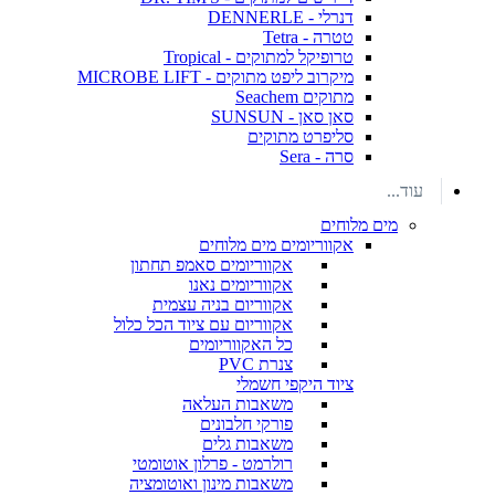
דנרלי - DENNERLE
טטרה - Tetra
טרופיקל למתוקים - Tropical
מיקרוב ליפט מתוקים - MICROBE LIFT
מתוקים Seachem
סאן סאן - SUNSUN
סליפרט מתוקים
סרה - Sera
עוד...
מים מלוחים
אקווריומים מים מלוחים
אקווריומים סאמפ תחתון
אקווריומים נאנו
אקווריום בניה עצמית
אקווריום עם ציוד הכל כלול
כל האקווריומים
צנרת PVC
ציוד היקפי חשמלי
משאבות העלאה
פורקי חלבונים
משאבות גלים
רולרמט - פרלון אוטומטי
משאבות מינון ואוטומציה