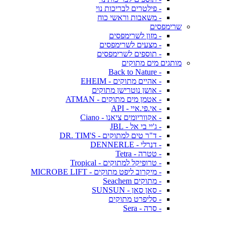
- פילטרים לבריכות נוי
- משאבות וראשי כוח
שרימפסים
- מזון לשרימפסים
- מצעים לשרימפסים
- תוספים לשרימפסים
מותגים מים מתוקים
- Back to Nature
- אהיים מתוקים - EHEIM
- אושן נוטרישן מתוקים
- אטמן מים מתוקים - ATMAN
- אי.פי.איי - API
- אקווריומים ציאנו - Ciano
- ג'יי בי אל - JBL
- ד"ר טים למתוקים - DR. TIM'S
- דנרלי - DENNERLE
- טטרה - Tetra
- טרופיקל למתוקים - Tropical
- מיקרוב ליפט מתוקים - MICROBE LIFT
- מתוקים Seachem
- סאן סאן - SUNSUN
- סליפרט מתוקים
- סרה - Sera