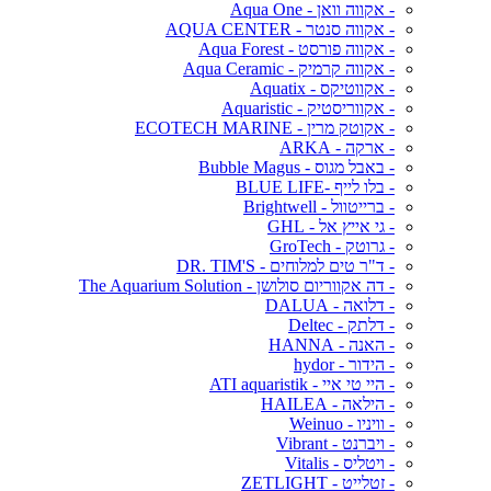
- אקווה וואן - Aqua One
- אקווה סנטר - AQUA CENTER
- אקווה פורסט - Aqua Forest
- אקווה קרמיק - Aqua Ceramic
- אקווטיקס - Aquatix
- אקווריסטיק - Aquaristic
- אקוטק מרין - ECOTECH MARINE
- ארקה - ARKA
- באבל מגוס - Bubble Magus
- בלו לייף -BLUE LIFE
- ברייטוול - Brightwell
- גי אייץ אל - GHL
- גרוטק - GroTech
- ד"ר טים למלוחים - DR. TIM'S
- דה אקווריום סולושן - The Aquarium Solution
- דלואה - DALUA
- דלתק - Deltec
- האנה - HANNA
- הידור - hydor
- היי טי איי - ATI aquaristik
- הילאה - HAILEA
- וויניו - Weinuo
- ויברנט - Vibrant
- ויטליס - Vitalis
- זטלייט - ZETLIGHT