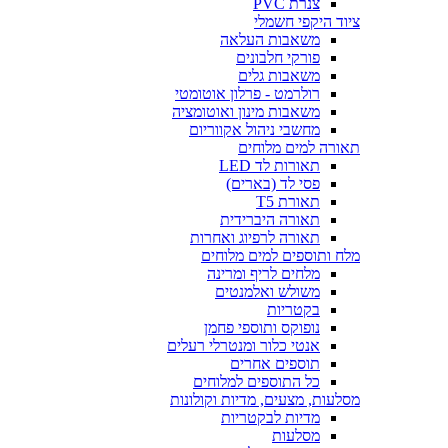
צנרת PVC
ציוד היקפי חשמלי
משאבות העלאה
פורקי חלבונים
משאבות גלים
רולרמט - פרלון אוטומטי
משאבות מינון ואוטומציה
מחשבי ניהול אקווריום
תאורה למים מלוחים
תאורות לד LED
פסי לד (בארים)
תאורת T5
תאורה היברידית
תאורה לרפיוג ואחרות
מלח ותוספים למים מלוחים
מלחים לריף ומרינה
משולש ואלמנטים
בקטריות
נופוקס ותוספי פחמן
אנטי כלור ומנטרלי רעלים
תוספים אחרים
כל התוספים למלוחים
מסלעות, מצעים, מדיות וקולונות
מדיות לבקטריות
מסלעות