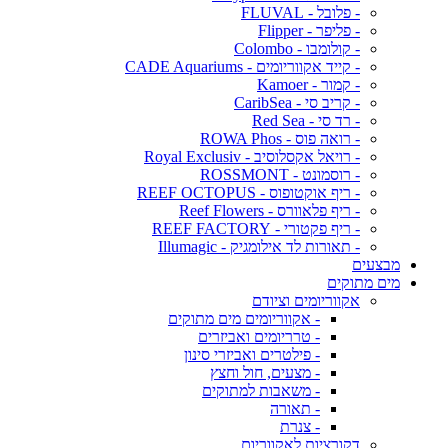
- פלובל - FLUVAL
- פליפר - Flipper
- קולומבו - Colombo
- קייד אקווריומים - CADE Aquariums
- קמור - Kamoer
- קריב סי - CaribSea
- רד סי - Red Sea
- רואה פוס - ROWA Phos
- רויאל אקסלוסיב - Royal Exclusiv
- רוסמונט - ROSSMONT
- ריף אוקטופוס - REEF OCTOPUS
- ריף פלאוורס - Reef Flowers
- ריף פקטורי - REEF FACTORY
- תאורות לד אילומגיק - Illumagic
מבצעים
מים מתוקים
אקווריומים וציודם
- אקווריומים מים מתוקים
- טרריומים ואביזרים
- פילטרים ואביזרי סינון
- מצעים, חול וחצץ
- משאבות למתוקים
- תאורה
- צנרת
דקורציות לאקווריום