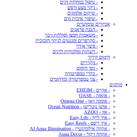
- טיפול במחלות דגים
- ניקוי מצע ורפש
- שיקום אלמוגים
- שיפור איכות מים
אביזרים שימושיים
- הכנת פראגים
- משאבות חמצן וסוללות גיבוי
- סקרפרים ומגנטים לניקוי הזכוכית
- פיצוי אידוי
- רשתות ומלכודות לדגים
חימום קירור
- מקררים
- גופי חימום
- בקרי טמפרטורה
- צגי טמפרטורה ומדחומים
מותגים
- אהיים - EHEIM
- אואזה - OASE
- אומגה וואן - Omega One
- אושן נוטרישן - Ocean Nutrition
- אזו - AZOO
- איזי לייף - Easy Life
- איזי ריפס - Easy Reefs
- אקווה אילומינשיין - AI Aqua Illumination
- אקווה דקור - Aqua Decor