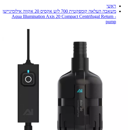
ראשי
משאבה העלאה קומפקטית 700 ל/ש אקסיס 20 אקווה אילומיניישן
- Aqua Illumination Axis 20 Compact Centrifugal Return
pump