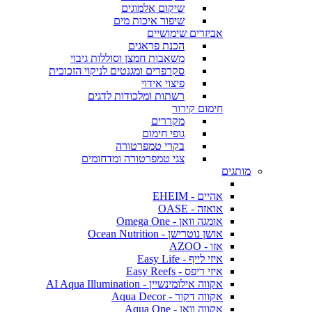
שיקום אלמוגים
שיפור איכות מים
אביזרים שימושיים
הכנת פראגים
משאבות חמצן וסוללות גיבוי
סקרפרים ומגנטים לניקוי הזכוכית
פיצוי אידוי
רשתות ומלכודות לדגים
חימום קירור
מקררים
גופי חימום
בקרי טמפרטורה
צגי טמפרטורה ומדחומים
מותגים
אהיים - EHEIM
אואזה - OASE
אומגה וואן - Omega One
אושן נוטרישן - Ocean Nutrition
אזו - AZOO
איזי לייף - Easy Life
איזי ריפס - Easy Reefs
אקווה אילומינשיין - AI Aqua Illumination
אקווה דקור - Aqua Decor
אקווה וואן - Aqua One