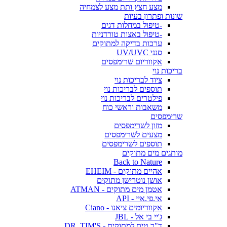
מצע חצץ ותת מצע לצמחיה
שונות ופתרון בעיות
-טיפול במחלות דגים
-טיפול באצות טורדניות
ערכות בדיקה למתוקים
סנני UV/UVC
אקווריום שרימפסים
בריכות נוי
ציוד לבריכות נוי
תוספים לבריכות נוי
פילטרים לבריכות נוי
משאבות וראשי כוח
שרימפסים
מזון לשרימפסים
מצעים לשרימפסים
תוספים לשרימפסים
מותגים מים מתוקים
Back to Nature
אהיים מתוקים - EHEIM
אושן נוטרישן מתוקים
אטמן מים מתוקים - ATMAN
אי.פי.איי - API
אקווריומים ציאנו - Ciano
ג'יי בי אל - JBL
ד"ר טים למתוקים - DR. TIM'S