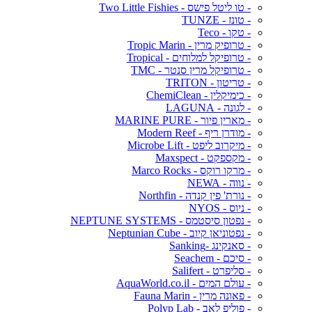
- טו ליטל פישס - Two Little Fishies
- טונז - TUNZE
- טקו - Teco
- טרופיק מרין - Tropic Marin
- טרופיקל למלוחים - Tropical
- טרופיקל מרין סנטר - TMC
- טריטון - TRITON
- כימיקלין - ChemiClean
- לגונה - LAGUNA
- מארין פיור - MARINE PURE
- מודרן ריף - Modern Reef
- מיקרוב ליפט - Microbe Lift
- מקספקט - Maxspect
- מרקו רוקס - Marco Rocks
- נווה - NEWA
- נורת' פין קנדה - Northfin
- ניוס - NYOS
- נפטון סיסטמס - NEPTUNE SYSTEMS
- נפטוניאן קיוב - Neptunian Cube
- סאנקינג -Sanking
- סיכם - Seachem
- סליפרט - Salifert
- עולם המים - AquaWorld.co.il
- פאונה מרין - Fauna Marin
- פוליפ לאב - Polyp Lab