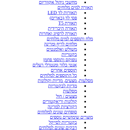
מחשבי ניהול אקווריום
תאורה למים מלוחים
תאורות לד LED
פסי לד (בארים)
תאורת T5
תאורה היברידית
תאורה לרפיוג ואחרות
מלח ותוספים למים מלוחים
מלחים לריף ומרינה
משולש ואלמנטים
בקטריות
נופוקס ותוספי פחמן
אנטי כלור ומנטרלי רעלים
תוספים אחרים
כל התוספים למלוחים
מסלעות, מצעים, מדיות וקולונות
מדיות לבקטריות
מסלעות
מצעים / חול
קולונות וריאקטורים
דקורציות למרינה
סופחים שונים למלוחים
מוצרים שימושיים נוספים
בקטריות לסייקל
דבקים שונים למלוחים