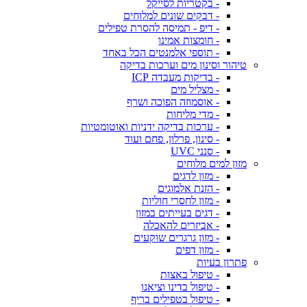
- בקטריות לסייקל
- דבקים שונים למלוחים
- דיפ - תמיסה להסרת טפילים
- חומצות אמינו
- תוספי אלמנטים הכל באחד
טיהור וסינון מים וערכות בדיקה
- בדיקות מעבדה ICP
- מצליל מים
- אוסמוזה הפוכה ושרף
- מדי מליחות
- ערכות בדיקה ידניות ואוטומטיות
- סינון, פרלון, פחם ועוד
- סנני UVC
מזון למים מלוחים
- מזון לדגים
- הזנת אלמוגים
- מזון לחסרי חוליות
- דגים בעייתים במזון
- אביזרים להאכלה
- מזון גרגרים שוקעים
- מזון דפים
פתרון בעיות
- טיפול באצות
- טיפול בדינו וציאנו
- טיפול בטפילים בריף