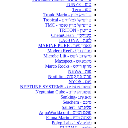
טונז - TUNZE
טקו - Teco
טרופיק מרין - Tropic Marin
טרופיקל למלוחים - Tropical
טרופיקל מרין סנטר - TMC
טריטון - TRITON
כימיקלין - ChemiClean
לגונה - LAGUNA
מארין פיור - MARINE PURE
מודרן ריף - Modern Reef
מיקרוב ליפט - Microbe Lift
מקספקט - Maxspect
מרקו רוקס - Marco Rocks
נווה - NEWA
נורת' פין קנדה - Northfin
ניוס - NYOS
נפטון סיסטמס - NEPTUNE SYSTEMS
נפטוניאן קיוב - Neptunian Cube
סאנקינג -Sanking
סיכם - Seachem
סליפרט - Salifert
עולם המים - AquaWorld.co.il
פאונה מרין - Fauna Marin
פוליפ לאב - Polyp Lab
פלובל - FLUVAL