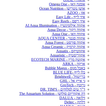
אומגה וואן - Omega One
אושן נוטרישן - Ocean Nutrition
אזו - AZOO
איזי לייף - Easy Life
איזי ריפס - Easy Reefs
אקווה אילומינשיין - AI Aqua Illumination
אקווה דקור - Aqua Decor
אקווה וואן - Aqua One
אקווה סנטר - AQUA CENTER
אקווה פורסט - Aqua Forest
אקווה קרמיק - Aqua Ceramic
אקווטיקס - Aquatix
אקווריסטיק - Aquaristic
אקוטק מרין - ECOTECH MARINE
ארקה - ARKA
באבל מגוס - Bubble Magus
בלו לייף -BLUE LIFE
ברייטוול - Brightwell
גי אייץ אל - GHL
גרוטק - GroTech
ד"ר טים למלוחים - DR. TIM'S
דה אקווריום סולושן - The Aquarium Solution
דלואה - DALUA
דלתק - Deltec