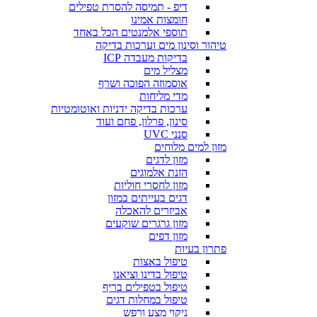
דיפ - תמיסה להסרת טפילים
חומצות אמינו
תוספי אלמנטים הכל באחד
טיהור וסינון מים וערכות בדיקה
בדיקות מעבדה ICP
מצליל מים
אוסמוזה הפוכה ושרף
מדי מליחות
ערכות בדיקה ידניות ואוטומטיות
סינון, פרלון, פחם ועוד
סנני UVC
מזון למים מלוחים
מזון לדגים
הזנת אלמוגים
מזון לחסרי חוליות
דגים בעייתים במזון
אביזרים להאכלה
מזון גרגרים שוקעים
מזון דפים
פתרון בעיות
טיפול באצות
טיפול בדינו וציאנו
טיפול בטפילים בריף
טיפול במחלות דגים
ניקוי מצע ורפש