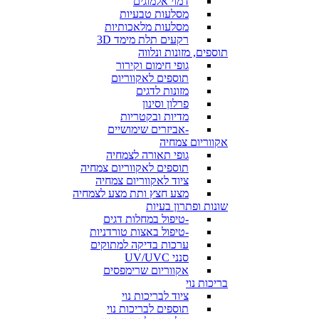
דמוי אלמוגים
מסלעות טבעיות
מסלעות מלאכותיות
רקעים תלת מימד 3D
תוספים, מזונות ונלווה
גופי חימום וקירור
תוספים לאקווריום
מזונות לדגים
פרלון וסינון
מדיות ובקטריות
-אביזרים שימושיים
אקווריום צמחיה
גופי תאורה לצמחיה
תוספים לאקווריום צמחיה
ציוד לאקווריום צמחיה
מצע חצץ ותת מצע לצמחיה
שונות ופתרון בעיות
-טיפול במחלות דגים
-טיפול באצות טורדניות
ערכות בדיקה למתוקים
סנני UV/UVC
אקווריום שרימפסים
בריכות נוי
ציוד לבריכות נוי
תוספים לבריכות נוי