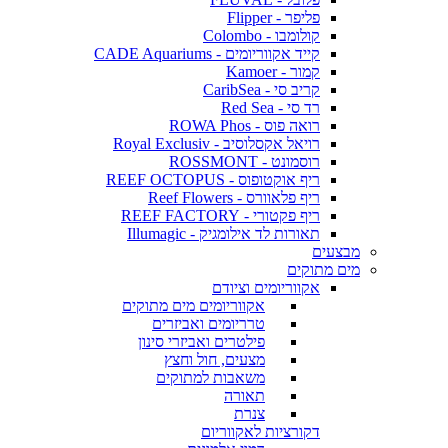
פליפר - Flipper
קולומבו - Colombo
קייד אקווריומים - CADE Aquariums
קמור - Kamoer
קריב סי - CaribSea
רד סי - Red Sea
רואה פוס - ROWA Phos
רויאל אקסלוסיב - Royal Exclusiv
רוסמונט - ROSSMONT
ריף אוקטופוס - REEF OCTOPUS
ריף פלאוורס - Reef Flowers
ריף פקטורי - REEF FACTORY
תאורות לד אילומגיק - Illumagic
מבצעים
מים מתוקים
אקווריומים וציודם
אקווריומים מים מתוקים
טרריומים ואביזרים
פילטרים ואביזרי סינון
מצעים, חול וחצץ
משאבות למתוקים
תאורה
צנרת
דקורציות לאקווריום