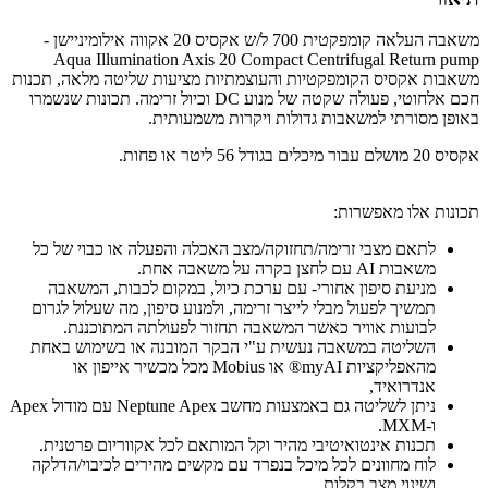
משאבה העלאה קומפקטית 700 ל/ש אקסיס 20 אקווה אילומיניישן -
Aqua Illumination Axis 20 Compact Centrifugal Return pump
משאבות אקסיס הקומפקטיות והעוצמתיות מציעות שליטה מלאה, תכנות
חכם אלחוטי, פעולה שקטה של ​​מנוע DC וכיול זרימה. תכונות שנשמרו
באופן מסורתי למשאבות גדולות ויקרות משמעותית.
אקסיס 20 מושלם עבור מיכלים בגודל 56 ליטר או פחות.
תכונות אלו מאפשרות:
לתאם מצבי זרימה/תחזוקה/מצב האכלה והפעלה או כבוי של כל
משאבות AI עם לחצן בקרה על משאבה אחת.
מניעת סיפון אחורי- עם ערכת כיול, במקום לכבות, המשאבה
תמשיך לפעול מבלי לייצר זרימה, ולמנוע סיפון, מה שעלול לגרום
לבועות אוויר כאשר המשאבה תחזור לפעולתה המתוכננת.
השליטה במשאבה נעשית ע"י הבקר המובנה או בשימוש באחת
מהאפליקציות myAI® או Mobius מכל מכשיר אייפון או
אנדרואיד,
ניתן לשליטה גם באמצעות מחשב Neptune Apex עם מודול Apex
ו-MXM.
תכנות אינטואיטיבי מהיר וקל המותאם לכל אקווריום פרטנית.
לוח מחוונים לכל מיכל בנפרד עם מקשים מהירים לכיבוי/הדלקה
ושינוי מצב בקלות.