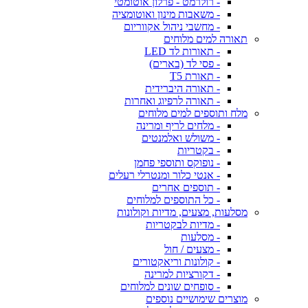
- רולרמט - פרלון אוטומטי
- משאבות מינון ואוטומציה
- מחשבי ניהול אקווריום
תאורה למים מלוחים
- תאורות לד LED
- פסי לד (בארים)
- תאורת T5
- תאורה היברידית
- תאורה לרפיוג ואחרות
מלח ותוספים למים מלוחים
- מלחים לריף ומרינה
- משולש ואלמנטים
- בקטריות
- נופוקס ותוספי פחמן
- אנטי כלור ומנטרלי רעלים
- תוספים אחרים
- כל התוספים למלוחים
מסלעות, מצעים, מדיות וקולונות
- מדיות לבקטריות
- מסלעות
- מצעים / חול
- קולונות וריאקטורים
- דקורציות למרינה
- סופחים שונים למלוחים
מוצרים שימושיים נוספים