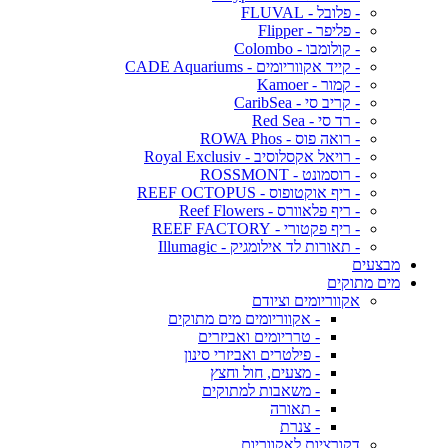
- פלובל - FLUVAL
- פליפר - Flipper
- קולומבו - Colombo
- קייד אקווריומים - CADE Aquariums
- קמור - Kamoer
- קריב סי - CaribSea
- רד סי - Red Sea
- רואה פוס - ROWA Phos
- רויאל אקסלוסיב - Royal Exclusiv
- רוסמונט - ROSSMONT
- ריף אוקטופוס - REEF OCTOPUS
- ריף פלאוורס - Reef Flowers
- ריף פקטורי - REEF FACTORY
- תאורות לד אילומגיק - Illumagic
מבצעים
מים מתוקים
אקווריומים וציודם
- אקווריומים מים מתוקים
- טרריומים ואביזרים
- פילטרים ואביזרי סינון
- מצעים, חול וחצץ
- משאבות למתוקים
- תאורה
- צנרת
דקורציות לאקווריום