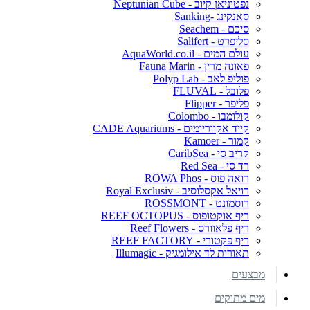
נפטוניאן קיוב - Neptunian Cube
סאנקינג -Sanking
סיכם - Seachem
סליפרט - Salifert
עולם המים - AquaWorld.co.il
פאונה מרין - Fauna Marin
פוליפ לאב - Polyp Lab
פלובל - FLUVAL
פליפר - Flipper
קולומבו - Colombo
קייד אקווריומים - CADE Aquariums
קמור - Kamoer
קריב סי - CaribSea
רד סי - Red Sea
רואה פוס - ROWA Phos
רויאל אקסלוסיב - Royal Exclusiv
רוסמונט - ROSSMONT
ריף אוקטופוס - REEF OCTOPUS
ריף פלאוורס - Reef Flowers
ריף פקטורי - REEF FACTORY
תאורות לד אילומגיק - Illumagic
מבצעים
מים מתוקים