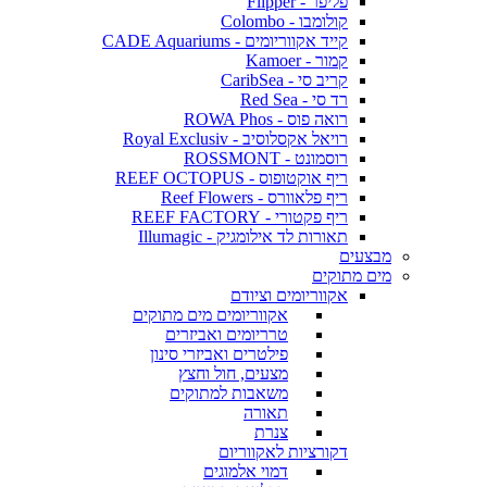
פליפר - Flipper
קולומבו - Colombo
קייד אקווריומים - CADE Aquariums
קמור - Kamoer
קריב סי - CaribSea
רד סי - Red Sea
רואה פוס - ROWA Phos
רויאל אקסלוסיב - Royal Exclusiv
רוסמונט - ROSSMONT
ריף אוקטופוס - REEF OCTOPUS
ריף פלאוורס - Reef Flowers
ריף פקטורי - REEF FACTORY
תאורות לד אילומגיק - Illumagic
מבצעים
מים מתוקים
אקווריומים וציודם
אקווריומים מים מתוקים
טרריומים ואביזרים
פילטרים ואביזרי סינון
מצעים, חול וחצץ
משאבות למתוקים
תאורה
צנרת
דקורציות לאקווריום
דמוי אלמוגים