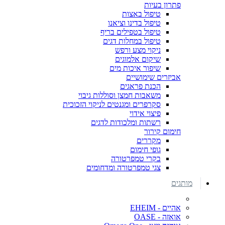
פתרון בעיות
טיפול באצות
טיפול בדינו וציאנו
טיפול בטפילים בריף
טיפול במחלות דגים
ניקוי מצע ורפש
שיקום אלמוגים
שיפור איכות מים
אביזרים שימושיים
הכנת פראגים
משאבות חמצן וסוללות גיבוי
סקרפרים ומגנטים לניקוי הזכוכית
פיצוי אידוי
רשתות ומלכודות לדגים
חימום קירור
מקררים
גופי חימום
בקרי טמפרטורה
צגי טמפרטורה ומדחומים
מותגים
אהיים - EHEIM
אואזה - OASE