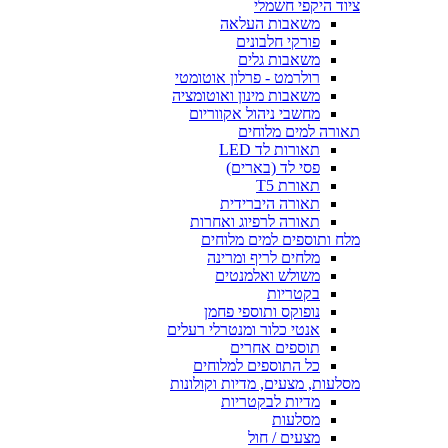
ציוד היקפי חשמלי
משאבות העלאה
פורקי חלבונים
משאבות גלים
רולרמט - פרלון אוטומטי
משאבות מינון ואוטומציה
מחשבי ניהול אקווריום
תאורה למים מלוחים
תאורות לד LED
פסי לד (בארים)
תאורת T5
תאורה היברידית
תאורה לרפיוג ואחרות
מלח ותוספים למים מלוחים
מלחים לריף ומרינה
משולש ואלמנטים
בקטריות
נופוקס ותוספי פחמן
אנטי כלור ומנטרלי רעלים
תוספים אחרים
כל התוספים למלוחים
מסלעות, מצעים, מדיות וקולונות
מדיות לבקטריות
מסלעות
מצעים / חול