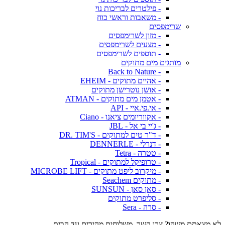
- פילטרים לבריכות נוי
- משאבות וראשי כוח
שרימפסים
- מזון לשרימפסים
- מצעים לשרימפסים
- תוספים לשרימפסים
מותגים מים מתוקים
- Back to Nature
- אהיים מתוקים - EHEIM
- אושן נוטרישן מתוקים
- אטמן מים מתוקים - ATMAN
- אי.פי.איי - API
- אקווריומים ציאנו - Ciano
- ג'יי בי אל - JBL
- ד"ר טים למתוקים - DR. TIM'S
- דנרלי - DENNERLE
- טטרה - Tetra
- טרופיקל למתוקים - Tropical
- מיקרוב ליפט מתוקים - MICROBE LIFT
- מתוקים Seachem
- סאן סאן - SUNSUN
- סליפרט מתוקים
- סרה - Sera
לא מצאתם משהו? צרו קשר. משלוחים מהירים עד הבית