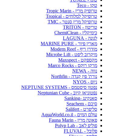
טקו - Teco
טרופיק מרין - Tropic Marin
טרופיקל למלוחים - Tropical
טרופיקל מרין סנטר - TMC
טריטון - TRITON
כימיקלין - ChemiClean
לגונה - LAGUNA
מארין פיור - MARINE PURE
מודרן ריף - Modern Reef
מיקרוב ליפט - Microbe Lift
מקספקט - Maxspect
מרקו רוקס - Marco Rocks
נווה - NEWA
נורת' פין קנדה - Northfin
ניוס - NYOS
נפטון סיסטמס - NEPTUNE SYSTEMS
נפטוניאן קיוב - Neptunian Cube
סאנקינג -Sanking
סיכם - Seachem
סליפרט - Salifert
עולם המים - AquaWorld.co.il
פאונה מרין - Fauna Marin
פוליפ לאב - Polyp Lab
פלובל - FLUVAL