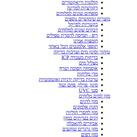
קולונות וריאקטורים
דקורציות למרינה
סופחים שונים למלוחים
מוצרים שימושיים נוספים
בקטריות לסייקל
דבקים שונים למלוחים
דיפ - תמיסה להסרת טפילים
חומצות אמינו
תוספי אלמנטים הכל באחד
טיהור וסינון מים וערכות בדיקה
בדיקות מעבדה ICP
מצליל מים
אוסמוזה הפוכה ושרף
מדי מליחות
ערכות בדיקה ידניות ואוטומטיות
סינון, פרלון, פחם ועוד
סנני UVC
מזון למים מלוחים
מזון לדגים
הזנת אלמוגים
מזון לחסרי חוליות
דגים בעייתים במזון
אביזרים להאכלה
מזון גרגרים שוקעים
מזון דפים