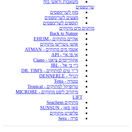
משאבות וראשי כוח
שרימפסים
מזון לשרימפסים
מצעים לשרימפסים
תוספים לשרימפסים
מותגים מים מתוקים
Back to Nature
אהיים מתוקים - EHEIM
אושן נוטרישן מתוקים
אטמן מים מתוקים - ATMAN
אי.פי.איי - API
אקווריומים ציאנו - Ciano
ג'יי בי אל - JBL
ד"ר טים למתוקים - DR. TIM'S
דנרלי - DENNERLE
טטרה - Tetra
טרופיקל למתוקים - Tropical
מיקרוב ליפט מתוקים - MICROBE
LIFT
מתוקים Seachem
סאן סאן - SUNSUN
סליפרט מתוקים
סרה - Sera