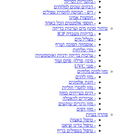
- בקטריות לסייקל
- דבקים שונים למלוחים
- דיפ - תמיסה להסרת טפילים
- חומצות אמינו
- תוספי אלמנטים הכל באחד
טיהור וסינון מים וערכות בדיקה
- בדיקות מעבדה ICP
- מצליל מים
- אוסמוזה הפוכה ושרף
- מדי מליחות
- ערכות בדיקה ידניות ואוטומטיות
- סינון, פרלון, פחם ועוד
- סנני UVC
מזון למים מלוחים
- מזון לדגים
- הזנת אלמוגים
- מזון לחסרי חוליות
- דגים בעייתים במזון
- אביזרים להאכלה
- מזון גרגרים שוקעים
- מזון דפים
פתרון בעיות
- טיפול באצות
- טיפול בדינו וציאנו
- טיפול בטפילים בריף