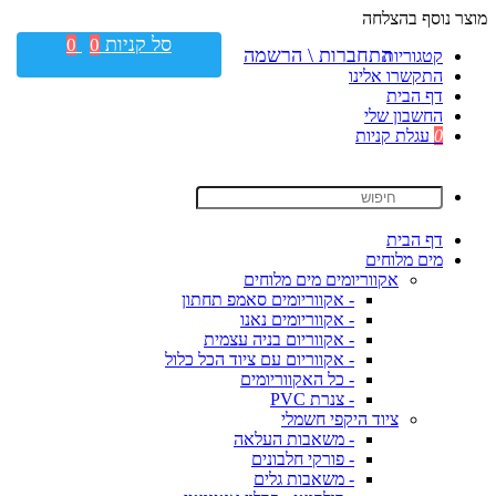
מוצר נוסף בהצלחה
סל קניות
0
0
התחברות \ הרשמה
קטגוריות
התקשרו אלינו
דף הבית
החשבון שלי
0
עגלת קניות
דף הבית
מים מלוחים
אקווריומים מים מלוחים
- אקווריומים סאמפ תחתון
- אקווריומים נאנו
- אקווריום בניה עצמית
- אקווריום עם ציוד הכל כלול
- כל האקווריומים
- צנרת PVC
ציוד היקפי חשמלי
- משאבות העלאה
- פורקי חלבונים
- משאבות גלים