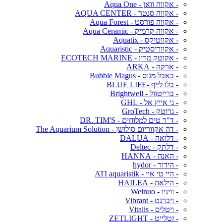
- אקווה וואן - Aqua One
- אקווה סנטר - AQUA CENTER
- אקווה פורסט - Aqua Forest
- אקווה קרמיק - Aqua Ceramic
- אקווטיקס - Aquatix
- אקווריסטיק - Aquaristic
- אקוטק מרין - ECOTECH MARINE
- ארקה - ARKA
- באבל מגוס - Bubble Magus
- בלו לייף -BLUE LIFE
- ברייטוול - Brightwell
- גי אייץ אל - GHL
- גרוטק - GroTech
- ד"ר טים למלוחים - DR. TIM'S
- דה אקווריום סולושן - The Aquarium Solution
- דלואה - DALUA
- דלתק - Deltec
- האנה - HANNA
- הידור - hydor
- היי טי איי - ATI aquaristik
- הילאה - HAILEA
- וויניו - Weinuo
- ויברנט - Vibrant
- ויטליס - Vitalis
- זטלייט - ZETLIGHT