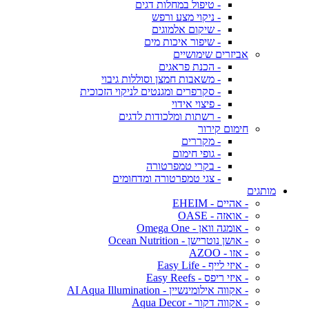
- טיפול במחלות דגים
- ניקוי מצע ורפש
- שיקום אלמוגים
- שיפור איכות מים
אביזרים שימושיים
- הכנת פראגים
- משאבות חמצן וסוללות גיבוי
- סקרפרים ומגנטים לניקוי הזכוכית
- פיצוי אידוי
- רשתות ומלכודות לדגים
חימום קירור
- מקררים
- גופי חימום
- בקרי טמפרטורה
- צגי טמפרטורה ומדחומים
מותגים
- אהיים - EHEIM
- אואזה - OASE
- אומגה וואן - Omega One
- אושן נוטרישן - Ocean Nutrition
- אזו - AZOO
- איזי לייף - Easy Life
- איזי ריפס - Easy Reefs
- אקווה אילומינשיין - AI Aqua Illumination
- אקווה דקור - Aqua Decor