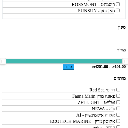
רוסמונט - ROSSMONT
סאן סאן - SUNSUN
סינון
מחיר
סינון
מותגים
רד סי Red Sea
פאונה מרין Fauna Marin
זטלייט - ZETLIGHT
נווה - NEWA
אקווה אילומינשיין - AI
אקוטק מרין - ECOTECH MARINE
הידור - hydor