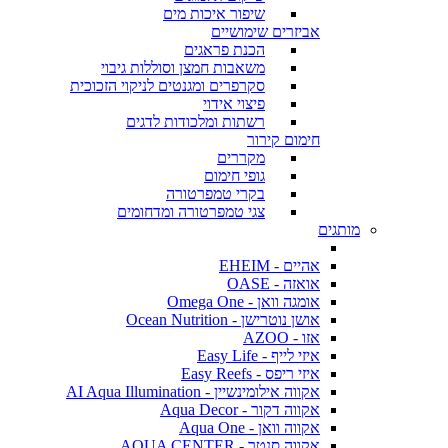
שיפור איכות מים
אביזרים שימושיים
הכנת פראגים
משאבות חמצן וסוללות גיבוי
סקרפרים ומגנטים לניקוי הזכוכית
פיצוי אידוי
רשתות ומלכודות לדגים
חימום קירור
מקררים
גופי חימום
בקרי טמפרטורה
צגי טמפרטורה ומדחומים
מותגים
אהיים - EHEIM
אואזה - OASE
אומגה וואן - Omega One
אושן נוטרישן - Ocean Nutrition
אזו - AZOO
איזי לייף - Easy Life
איזי ריפס - Easy Reefs
אקווה אילומינשיין - AI Aqua Illumination
אקווה דקור - Aqua Decor
אקווה וואן - Aqua One
אקווה סנטר - AQUA CENTER