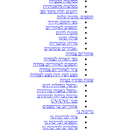
מסלעות טבעיות
מסלעות מלאכותיות
רקעים תלת מימד 3D
תוספים, מזונות ונלווה
גופי חימום וקירור
תוספים לאקווריום
מזונות לדגים
פרלון וסינון
מדיות ובקטריות
-אביזרים שימושיים
אקווריום צמחיה
גופי תאורה לצמחיה
תוספים לאקווריום צמחיה
ציוד לאקווריום צמחיה
מצע חצץ ותת מצע לצמחיה
שונות ופתרון בעיות
-טיפול במחלות דגים
-טיפול באצות טורדניות
ערכות בדיקה למתוקים
סנני UV/UVC
אקווריום שרימפסים
בריכות נוי
ציוד לבריכות נוי
תוספים לבריכות נוי
פילטרים לבריכות נוי