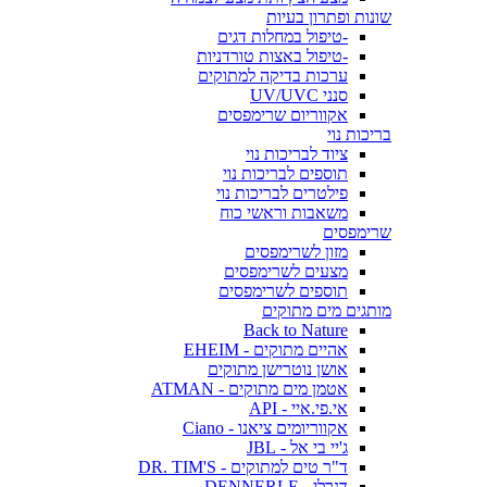
שונות ופתרון בעיות
-טיפול במחלות דגים
-טיפול באצות טורדניות
ערכות בדיקה למתוקים
סנני UV/UVC
אקווריום שרימפסים
בריכות נוי
ציוד לבריכות נוי
תוספים לבריכות נוי
פילטרים לבריכות נוי
משאבות וראשי כוח
שרימפסים
מזון לשרימפסים
מצעים לשרימפסים
תוספים לשרימפסים
מותגים מים מתוקים
Back to Nature
אהיים מתוקים - EHEIM
אושן נוטרישן מתוקים
אטמן מים מתוקים - ATMAN
אי.פי.איי - API
אקווריומים ציאנו - Ciano
ג'יי בי אל - JBL
ד"ר טים למתוקים - DR. TIM'S
דנרלי - DENNERLE