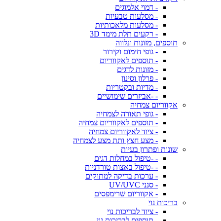
- דמוי אלמוגים
- מסלעות טבעיות
- מסלעות מלאכותיות
- רקעים תלת מימד 3D
תוספים, מזונות ונלווה
- גופי חימום וקירור
- תוספים לאקווריום
- מזונות לדגים
- פרלון וסינון
- מדיות ובקטריות
- -אביזרים שימושיים
אקווריום צמחיה
- גופי תאורה לצמחיה
- תוספים לאקווריום צמחיה
- ציוד לאקווריום צמחיה
- מצע חצץ ותת מצע לצמחיה
שונות ופתרון בעיות
- -טיפול במחלות דגים
- -טיפול באצות טורדניות
- ערכות בדיקה למתוקים
- סנני UV/UVC
- אקווריום שרימפסים
בריכות נוי
- ציוד לבריכות נוי
- תוספים לבריכות נוי