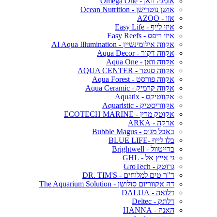
אומגה וואן - Omega One
אושן נוטרישן - Ocean Nutrition
אזו - AZOO
איזי לייף - Easy Life
איזי ריפס - Easy Reefs
אקווה אילומינשיין - AI Aqua Illumination
אקווה דקור - Aqua Decor
אקווה וואן - Aqua One
אקווה סנטר - AQUA CENTER
אקווה פורסט - Aqua Forest
אקווה קרמיק - Aqua Ceramic
אקווטיקס - Aquatix
אקווריסטיק - Aquaristic
אקוטק מרין - ECOTECH MARINE
ארקה - ARKA
באבל מגוס - Bubble Magus
בלו לייף -BLUE LIFE
ברייטוול - Brightwell
גי אייץ אל - GHL
גרוטק - GroTech
ד"ר טים למלוחים - DR. TIM'S
דה אקווריום סולושן - The Aquarium Solution
דלואה - DALUA
דלתק - Deltec
האנה - HANNA