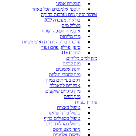
חומצות אמינו
תוספי אלמנטים הכל באחד
טיהור וסינון מים וערכות בדיקה
בדיקות מעבדה ICP
מצליל מים
אוסמוזה הפוכה ושרף
מדי מליחות
ערכות בדיקה ידניות ואוטומטיות
סינון, פרלון, פחם ועוד
סנני UVC
מזון למים מלוחים
מזון לדגים
הזנת אלמוגים
מזון לחסרי חוליות
דגים בעייתים במזון
אביזרים להאכלה
מזון גרגרים שוקעים
מזון דפים
פתרון בעיות
טיפול באצות
טיפול בדינו וציאנו
טיפול בטפילים בריף
טיפול במחלות דגים
ניקוי מצע ורפש
שיקום אלמוגים