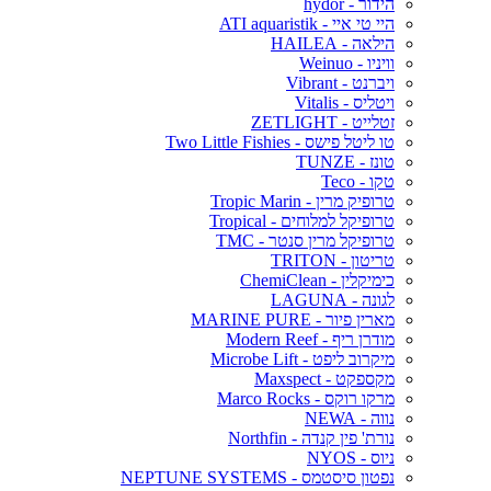
הידור - hydor
היי טי איי - ATI aquaristik
הילאה - HAILEA
וויניו - Weinuo
ויברנט - Vibrant
ויטליס - Vitalis
זטלייט - ZETLIGHT
טו ליטל פישס - Two Little Fishies
טונז - TUNZE
טקו - Teco
טרופיק מרין - Tropic Marin
טרופיקל למלוחים - Tropical
טרופיקל מרין סנטר - TMC
טריטון - TRITON
כימיקלין - ChemiClean
לגונה - LAGUNA
מארין פיור - MARINE PURE
מודרן ריף - Modern Reef
מיקרוב ליפט - Microbe Lift
מקספקט - Maxspect
מרקו רוקס - Marco Rocks
נווה - NEWA
נורת' פין קנדה - Northfin
ניוס - NYOS
נפטון סיסטמס - NEPTUNE SYSTEMS