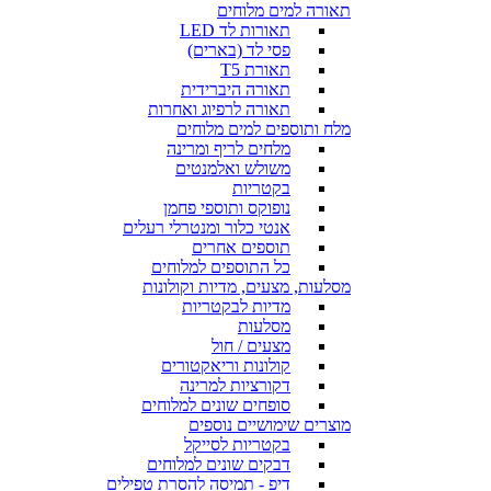
תאורה למים מלוחים
תאורות לד LED
פסי לד (בארים)
תאורת T5
תאורה היברידית
תאורה לרפיוג ואחרות
מלח ותוספים למים מלוחים
מלחים לריף ומרינה
משולש ואלמנטים
בקטריות
נופוקס ותוספי פחמן
אנטי כלור ומנטרלי רעלים
תוספים אחרים
כל התוספים למלוחים
מסלעות, מצעים, מדיות וקולונות
מדיות לבקטריות
מסלעות
מצעים / חול
קולונות וריאקטורים
דקורציות למרינה
סופחים שונים למלוחים
מוצרים שימושיים נוספים
בקטריות לסייקל
דבקים שונים למלוחים
דיפ - תמיסה להסרת טפילים