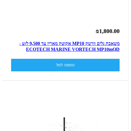
₪1,800.00
משאבת גלים וורטק MP10 אקוטק מארין עד 9,500 ל/ש -
ECOTECH MARINE VORTECH MP10mQD
הוספה לסל