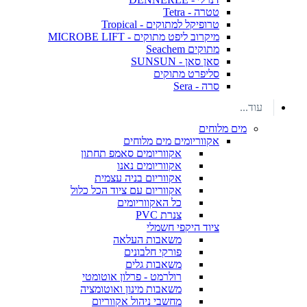
טטרה - Tetra
טרופיקל למתוקים - Tropical
מיקרוב ליפט מתוקים - MICROBE LIFT
מתוקים Seachem
סאן סאן - SUNSUN
סליפרט מתוקים
סרה - Sera
עוד...
מים מלוחים
אקווריומים מים מלוחים
אקווריומים סאמפ תחתון
אקווריומים נאנו
אקווריום בניה עצמית
אקווריום עם ציוד הכל כלול
כל האקווריומים
צנרת PVC
ציוד היקפי חשמלי
משאבות העלאה
פורקי חלבונים
משאבות גלים
רולרמט - פרלון אוטומטי
משאבות מינון ואוטומציה
מחשבי ניהול אקווריום