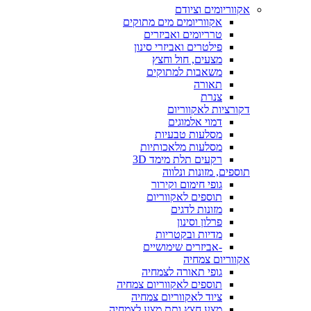
אקווריומים וציודם
אקווריומים מים מתוקים
טרריומים ואביזרים
פילטרים ואביזרי סינון
מצעים, חול וחצץ
משאבות למתוקים
תאורה
צנרת
דקורציות לאקווריום
דמוי אלמוגים
מסלעות טבעיות
מסלעות מלאכותיות
רקעים תלת מימד 3D
תוספים, מזונות ונלווה
גופי חימום וקירור
תוספים לאקווריום
מזונות לדגים
פרלון וסינון
מדיות ובקטריות
-אביזרים שימושיים
אקווריום צמחיה
גופי תאורה לצמחיה
תוספים לאקווריום צמחיה
ציוד לאקווריום צמחיה
מצע חצץ ותת מצע לצמחיה