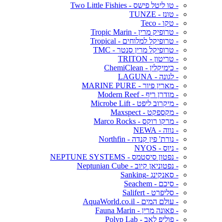
- טו ליטל פישס - Two Little Fishies
- טונז - TUNZE
- טקו - Teco
- טרופיק מרין - Tropic Marin
- טרופיקל למלוחים - Tropical
- טרופיקל מרין סנטר - TMC
- טריטון - TRITON
- כימיקלין - ChemiClean
- לגונה - LAGUNA
- מארין פיור - MARINE PURE
- מודרן ריף - Modern Reef
- מיקרוב ליפט - Microbe Lift
- מקספקט - Maxspect
- מרקו רוקס - Marco Rocks
- נווה - NEWA
- נורת' פין קנדה - Northfin
- ניוס - NYOS
- נפטון סיסטמס - NEPTUNE SYSTEMS
- נפטוניאן קיוב - Neptunian Cube
- סאנקינג -Sanking
- סיכם - Seachem
- סליפרט - Salifert
- עולם המים - AquaWorld.co.il
- פאונה מרין - Fauna Marin
- פוליפ לאב - Polyp Lab