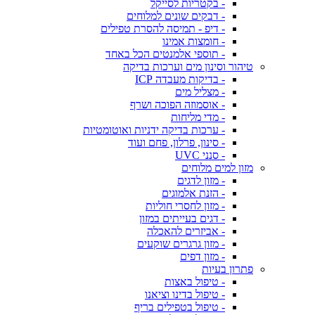
- בקטריות לסייקל
- דבקים שונים למלוחים
- דיפ - תמיסה להסרת טפילים
- חומצות אמינו
- תוספי אלמנטים הכל באחד
טיהור וסינון מים וערכות בדיקה
- בדיקות מעבדה ICP
- מצליל מים
- אוסמוזה הפוכה ושרף
- מדי מליחות
- ערכות בדיקה ידניות ואוטומטיות
- סינון, פרלון, פחם ועוד
- סנני UVC
מזון למים מלוחים
- מזון לדגים
- הזנת אלמוגים
- מזון לחסרי חוליות
- דגים בעייתים במזון
- אביזרים להאכלה
- מזון גרגרים שוקעים
- מזון דפים
פתרון בעיות
- טיפול באצות
- טיפול בדינו וציאנו
- טיפול בטפילים בריף