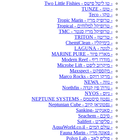
- טו ליטל פישס - Two Little Fishies
- טונז - TUNZE
- טקו - Teco
- טרופיק מרין - Tropic Marin
- טרופיקל למלוחים - Tropical
- טרופיקל מרין סנטר - TMC
- טריטון - TRITON
- כימיקלין - ChemiClean
- לגונה - LAGUNA
- מארין פיור - MARINE PURE
- מודרן ריף - Modern Reef
- מיקרוב ליפט - Microbe Lift
- מקספקט - Maxspect
- מרקו רוקס - Marco Rocks
- נווה - NEWA
- נורת' פין קנדה - Northfin
- ניוס - NYOS
- נפטון סיסטמס - NEPTUNE SYSTEMS
- נפטוניאן קיוב - Neptunian Cube
- סאנקינג -Sanking
- סיכם - Seachem
- סליפרט - Salifert
- עולם המים - AquaWorld.co.il
- פאונה מרין - Fauna Marin
- פוליפ לאב - Polyp Lab