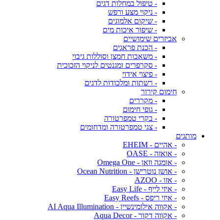
- טיפול במחלות דגים
- ניקוי מצע ורפש
- שיקום אלמוגים
- שיפור איכות מים
אביזרים שימושיים
- הכנת פראגים
- משאבות חמצן וסוללות גיבוי
- סקרפרים ומגנטים לניקוי הזכוכית
- פיצוי אידוי
- רשתות ומלכודות לדגים
חימום קירור
- מקררים
- גופי חימום
- בקרי טמפרטורה
- צגי טמפרטורה ומדחומים
מותגים
- אהיים - EHEIM
- אואזה - OASE
- אומגה וואן - Omega One
- אושן נוטרישן - Ocean Nutrition
- אזו - AZOO
- איזי לייף - Easy Life
- איזי ריפס - Easy Reefs
- אקווה אילומינשיין - AI Aqua Illumination
- אקווה דקור - Aqua Decor