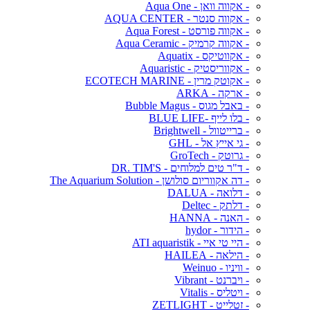
- אקווה וואן - Aqua One
- אקווה סנטר - AQUA CENTER
- אקווה פורסט - Aqua Forest
- אקווה קרמיק - Aqua Ceramic
- אקווטיקס - Aquatix
- אקווריסטיק - Aquaristic
- אקוטק מרין - ECOTECH MARINE
- ארקה - ARKA
- באבל מגוס - Bubble Magus
- בלו לייף -BLUE LIFE
- ברייטוול - Brightwell
- גי אייץ אל - GHL
- גרוטק - GroTech
- ד"ר טים למלוחים - DR. TIM'S
- דה אקווריום סולושן - The Aquarium Solution
- דלואה - DALUA
- דלתק - Deltec
- האנה - HANNA
- הידור - hydor
- היי טי איי - ATI aquaristik
- הילאה - HAILEA
- וויניו - Weinuo
- ויברנט - Vibrant
- ויטליס - Vitalis
- זטלייט - ZETLIGHT