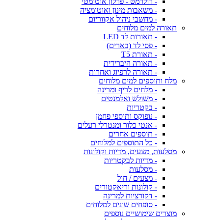
- רולרמט - פרלון אוטומטי
- משאבות מינון ואוטומציה
- מחשבי ניהול אקווריום
תאורה למים מלוחים
- תאורות לד LED
- פסי לד (בארים)
- תאורת T5
- תאורה היברידית
- תאורה לרפיוג ואחרות
מלח ותוספים למים מלוחים
- מלחים לריף ומרינה
- משולש ואלמנטים
- בקטריות
- נופוקס ותוספי פחמן
- אנטי כלור ומנטרלי רעלים
- תוספים אחרים
- כל התוספים למלוחים
מסלעות, מצעים, מדיות וקולונות
- מדיות לבקטריות
- מסלעות
- מצעים / חול
- קולונות וריאקטורים
- דקורציות למרינה
- סופחים שונים למלוחים
מוצרים שימושיים נוספים