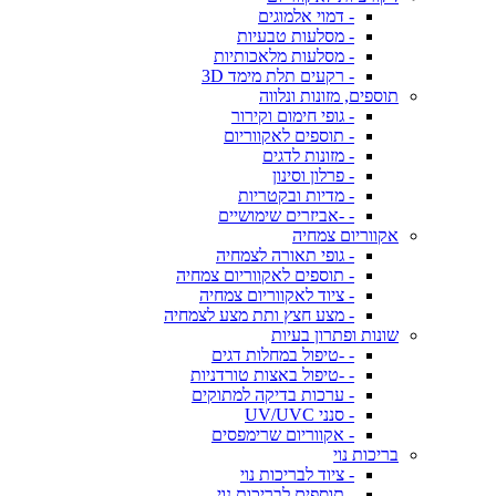
- דמוי אלמוגים
- מסלעות טבעיות
- מסלעות מלאכותיות
- רקעים תלת מימד 3D
תוספים, מזונות ונלווה
- גופי חימום וקירור
- תוספים לאקווריום
- מזונות לדגים
- פרלון וסינון
- מדיות ובקטריות
- -אביזרים שימושיים
אקווריום צמחיה
- גופי תאורה לצמחיה
- תוספים לאקווריום צמחיה
- ציוד לאקווריום צמחיה
- מצע חצץ ותת מצע לצמחיה
שונות ופתרון בעיות
- -טיפול במחלות דגים
- -טיפול באצות טורדניות
- ערכות בדיקה למתוקים
- סנני UV/UVC
- אקווריום שרימפסים
בריכות נוי
- ציוד לבריכות נוי
- תוספים לבריכות נוי