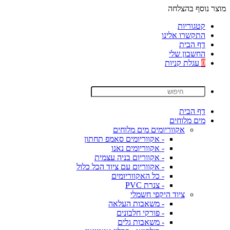
מוצר נוסף בהצלחה
קטגוריות
התקשרו אלינו
דף הבית
החשבון שלי
0
עגלת קניות
דף הבית
מים מלוחים
אקווריומים מים מלוחים
- אקווריומים סאמפ תחתון
- אקווריומים נאנו
- אקווריום בניה עצמית
- אקווריום עם ציוד הכל כלול
- כל האקווריומים
- צנרת PVC
ציוד היקפי חשמלי
- משאבות העלאה
- פורקי חלבונים
- משאבות גלים