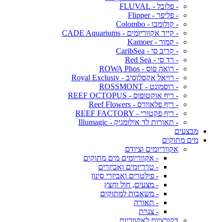
- פלובל - FLUVAL
- פליפר - Flipper
- קולומבו - Colombo
- קייד אקווריומים - CADE Aquariums
- קמור - Kamoer
- קריב סי - CaribSea
- רד סי - Red Sea
- רואה פוס - ROWA Phos
- רויאל אקסלוסיב - Royal Exclusiv
- רוסמונט - ROSSMONT
- ריף אוקטופוס - REEF OCTOPUS
- ריף פלאוורס - Reef Flowers
- ריף פקטורי - REEF FACTORY
- תאורות לד אילומגיק - Illumagic
מבצעים
מים מתוקים
אקווריומים וציודם
- אקווריומים מים מתוקים
- טרריומים ואביזרים
- פילטרים ואביזרי סינון
- מצעים, חול וחצץ
- משאבות למתוקים
- תאורה
- צנרת
דקורציות לאקווריום