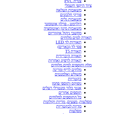
צנרת PVC
ציוד היקפי חשמלי
משאבות העלאה
פורקי חלבונים
משאבות גלים
רולרמט - פרלון אוטומטי
משאבות מינון ואוטומציה
מחשבי ניהול אקווריום
תאורה למים מלוחים
תאורות לד LED
פסי לד (בארים)
תאורת T5
תאורה היברידית
תאורה לרפיוג ואחרות
מלח ותוספים למים מלוחים
מלחים לריף ומרינה
משולש ואלמנטים
בקטריות
נופוקס ותוספי פחמן
אנטי כלור ומנטרלי רעלים
תוספים אחרים
כל התוספים למלוחים
מסלעות, מצעים, מדיות וקולונות
מדיות לבקטריות
מסלעות