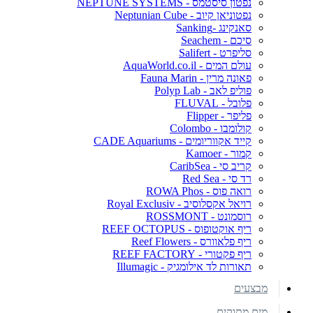
נפטון סיסטמס - NEPTUNE SYSTEMS
נפטוניאן קיוב - Neptunian Cube
סאנקינג -Sanking
סיכם - Seachem
סליפרט - Salifert
עולם המים - AquaWorld.co.il
פאונה מרין - Fauna Marin
פוליפ לאב - Polyp Lab
פלובל - FLUVAL
פליפר - Flipper
קולומבו - Colombo
קייד אקווריומים - CADE Aquariums
קמור - Kamoer
קריב סי - CaribSea
רד סי - Red Sea
רואה פוס - ROWA Phos
רויאל אקסלוסיב - Royal Exclusiv
רוסמונט - ROSSMONT
ריף אוקטופוס - REEF OCTOPUS
ריף פלאוורס - Reef Flowers
ריף פקטורי - REEF FACTORY
תאורות לד אילומגיק - Illumagic
מבצעים
מים מתוקים