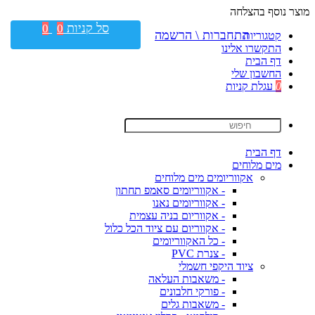
מוצר נוסף בהצלחה
סל קניות
0
0
התחברות \ הרשמה
קטגוריות
התקשרו אלינו
דף הבית
החשבון שלי
0
עגלת קניות
דף הבית
מים מלוחים
אקווריומים מים מלוחים
- אקווריומים סאמפ תחתון
- אקווריומים נאנו
- אקווריום בניה עצמית
- אקווריום עם ציוד הכל כלול
- כל האקווריומים
- צנרת PVC
ציוד היקפי חשמלי
- משאבות העלאה
- פורקי חלבונים
- משאבות גלים