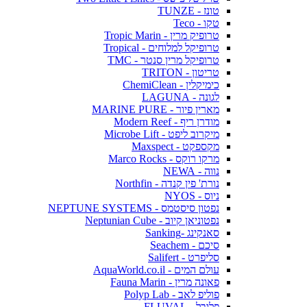
טונז - TUNZE
טקו - Teco
טרופיק מרין - Tropic Marin
טרופיקל למלוחים - Tropical
טרופיקל מרין סנטר - TMC
טריטון - TRITON
כימיקלין - ChemiClean
לגונה - LAGUNA
מארין פיור - MARINE PURE
מודרן ריף - Modern Reef
מיקרוב ליפט - Microbe Lift
מקספקט - Maxspect
מרקו רוקס - Marco Rocks
נווה - NEWA
נורת' פין קנדה - Northfin
ניוס - NYOS
נפטון סיסטמס - NEPTUNE SYSTEMS
נפטוניאן קיוב - Neptunian Cube
סאנקינג -Sanking
סיכם - Seachem
סליפרט - Salifert
עולם המים - AquaWorld.co.il
פאונה מרין - Fauna Marin
פוליפ לאב - Polyp Lab
פלובל - FLUVAL