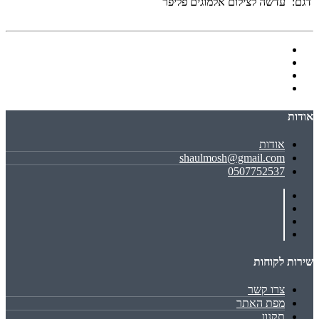
דגם:
עדשה לצילום אלמוגים פליפר
אודות
אודות
shaulmosh@gmail.com
0507752537
שירות לקוחות
צרו קשר
מפת האתר
תקנון