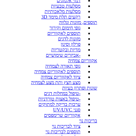
דמוי אלמוגים
מסלעות טבעיות
מסלעות מלאכותיות
רקעים תלת מימד 3D
תוספים, מזונות ונלווה
גופי חימום וקירור
תוספים לאקווריום
מזונות לדגים
פרלון וסינון
מדיות ובקטריות
-אביזרים שימושיים
אקווריום צמחיה
גופי תאורה לצמחיה
תוספים לאקווריום צמחיה
ציוד לאקווריום צמחיה
מצע חצץ ותת מצע לצמחיה
שונות ופתרון בעיות
-טיפול במחלות דגים
-טיפול באצות טורדניות
ערכות בדיקה למתוקים
סנני UV/UVC
אקווריום שרימפסים
בריכות נוי
ציוד לבריכות נוי
תוספים לבריכות נוי