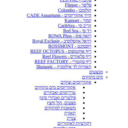
פליפר - Flipper
קולומבו - Colombo
קייד אקווריומים - CADE Aquariums
קמור - Kamoer
קריב סי - CaribSea
רד סי - Red Sea
רואה פוס - ROWA Phos
רויאל אקסלוסיב - Royal Exclusiv
רוסמונט - ROSSMONT
ריף אוקטופוס - REEF OCTOPUS
ריף פלאוורס - Reef Flowers
ריף פקטורי - REEF FACTORY
תאורות לד אילומגיק - Illumagic
מבצעים
מים מתוקים
אקווריומים וציודם
אקווריומים מים מתוקים
טרריומים ואביזרים
פילטרים ואביזרי סינון
מצעים, חול וחצץ
משאבות למתוקים
תאורה
צנרת
דקורציות לאקווריום