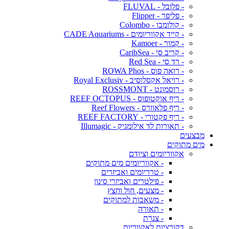
- פלובל - FLUVAL
- פליפר - Flipper
- קולומבו - Colombo
- קייד אקווריומים - CADE Aquariums
- קמור - Kamoer
- קריב סי - CaribSea
- רד סי - Red Sea
- רואה פוס - ROWA Phos
- רויאל אקסלוסיב - Royal Exclusiv
- רוסמונט - ROSSMONT
- ריף אוקטופוס - REEF OCTOPUS
- ריף פלאוורס - Reef Flowers
- ריף פקטורי - REEF FACTORY
- תאורות לד אילומגיק - Illumagic
מבצעים
מים מתוקים
אקווריומים וציודם
- אקווריומים מים מתוקים
- טרריומים ואביזרים
- פילטרים ואביזרי סינון
- מצעים, חול וחצץ
- משאבות למתוקים
- תאורה
- צנרת
דקורציות לאקווריום