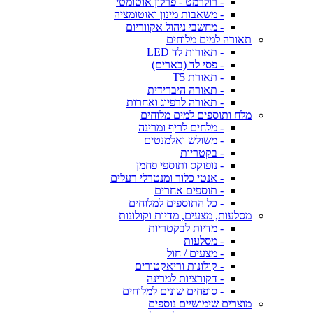
- רולרמט - פרלון אוטומטי
- משאבות מינון ואוטומציה
- מחשבי ניהול אקווריום
תאורה למים מלוחים
- תאורות לד LED
- פסי לד (בארים)
- תאורת T5
- תאורה היברידית
- תאורה לרפיוג ואחרות
מלח ותוספים למים מלוחים
- מלחים לריף ומרינה
- משולש ואלמנטים
- בקטריות
- נופוקס ותוספי פחמן
- אנטי כלור ומנטרלי רעלים
- תוספים אחרים
- כל התוספים למלוחים
מסלעות, מצעים, מדיות וקולונות
- מדיות לבקטריות
- מסלעות
- מצעים / חול
- קולונות וריאקטורים
- דקורציות למרינה
- סופחים שונים למלוחים
מוצרים שימושיים נוספים