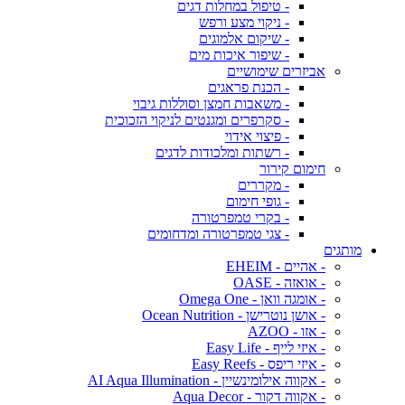
- טיפול במחלות דגים
- ניקוי מצע ורפש
- שיקום אלמוגים
- שיפור איכות מים
אביזרים שימושיים
- הכנת פראגים
- משאבות חמצן וסוללות גיבוי
- סקרפרים ומגנטים לניקוי הזכוכית
- פיצוי אידוי
- רשתות ומלכודות לדגים
חימום קירור
- מקררים
- גופי חימום
- בקרי טמפרטורה
- צגי טמפרטורה ומדחומים
מותגים
- אהיים - EHEIM
- אואזה - OASE
- אומגה וואן - Omega One
- אושן נוטרישן - Ocean Nutrition
- אזו - AZOO
- איזי לייף - Easy Life
- איזי ריפס - Easy Reefs
- אקווה אילומינשיין - AI Aqua Illumination
- אקווה דקור - Aqua Decor