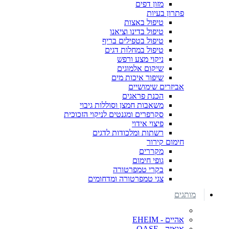
מזון דפים
פתרון בעיות
טיפול באצות
טיפול בדינו וציאנו
טיפול בטפילים בריף
טיפול במחלות דגים
ניקוי מצע ורפש
שיקום אלמוגים
שיפור איכות מים
אביזרים שימושיים
הכנת פראגים
משאבות חמצן וסוללות גיבוי
סקרפרים ומגנטים לניקוי הזכוכית
פיצוי אידוי
רשתות ומלכודות לדגים
חימום קירור
מקררים
גופי חימום
בקרי טמפרטורה
צגי טמפרטורה ומדחומים
מותגים
אהיים - EHEIM
אואזה - OASE