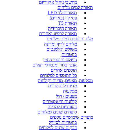
מחשבי ניהול אקווריום
תאורה למים מלוחים
תאורות לד LED
פסי לד (בארים)
תאורת T5
תאורה היברידית
תאורה לרפיוג ואחרות
מלח ותוספים למים מלוחים
מלחים לריף ומרינה
משולש ואלמנטים
בקטריות
נופוקס ותוספי פחמן
אנטי כלור ומנטרלי רעלים
תוספים אחרים
כל התוספים למלוחים
מסלעות, מצעים, מדיות וקולונות
מדיות לבקטריות
מסלעות
מצעים / חול
קולונות וריאקטורים
דקורציות למרינה
סופחים שונים למלוחים
מוצרים שימושיים נוספים
בקטריות לסייקל
דבקים שונים למלוחים