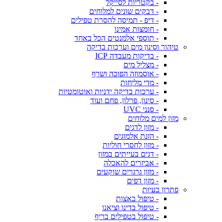
- בקטריות לסייקל
- דבקים שונים למלוחים
- דיפ - תמיסה להסרת טפילים
- חומצות אמינו
- תוספי אלמנטים הכל באחד
טיהור וסינון מים וערכות בדיקה
- בדיקות מעבדה ICP
- מצליל מים
- אוסמוזה הפוכה ושרף
- מדי מליחות
- ערכות בדיקה ידניות ואוטומטיות
- סינון, פרלון, פחם ועוד
- סנני UVC
מזון למים מלוחים
- מזון לדגים
- הזנת אלמוגים
- מזון לחסרי חוליות
- דגים בעייתים במזון
- אביזרים להאכלה
- מזון גרגרים שוקעים
- מזון דפים
פתרון בעיות
- טיפול באצות
- טיפול בדינו וציאנו
- טיפול בטפילים בריף