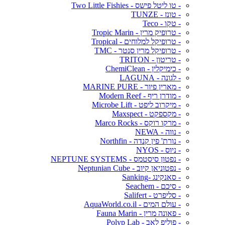
- טו ליטל פישס - Two Little Fishies
- טונז - TUNZE
- טקו - Teco
- טרופיק מרין - Tropic Marin
- טרופיקל למלוחים - Tropical
- טרופיקל מרין סנטר - TMC
- טריטון - TRITON
- כימיקלין - ChemiClean
- לגונה - LAGUNA
- מארין פיור - MARINE PURE
- מודרן ריף - Modern Reef
- מיקרוב ליפט - Microbe Lift
- מקספקט - Maxspect
- מרקו רוקס - Marco Rocks
- נווה - NEWA
- נורת' פין קנדה - Northfin
- ניוס - NYOS
- נפטון סיסטמס - NEPTUNE SYSTEMS
- נפטוניאן קיוב - Neptunian Cube
- סאנקינג -Sanking
- סיכם - Seachem
- סליפרט - Salifert
- עולם המים - AquaWorld.co.il
- פאונה מרין - Fauna Marin
- פוליפ לאב - Polyp Lab