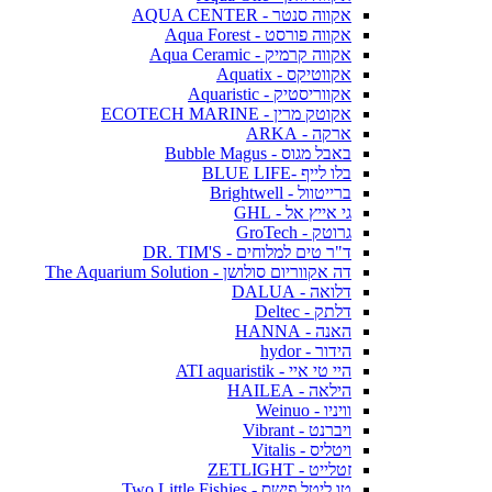
אקווה סנטר - AQUA CENTER
אקווה פורסט - Aqua Forest
אקווה קרמיק - Aqua Ceramic
אקווטיקס - Aquatix
אקווריסטיק - Aquaristic
אקוטק מרין - ECOTECH MARINE
ארקה - ARKA
באבל מגוס - Bubble Magus
בלו לייף -BLUE LIFE
ברייטוול - Brightwell
גי אייץ אל - GHL
גרוטק - GroTech
ד"ר טים למלוחים - DR. TIM'S
דה אקווריום סולושן - The Aquarium Solution
דלואה - DALUA
דלתק - Deltec
האנה - HANNA
הידור - hydor
היי טי איי - ATI aquaristik
הילאה - HAILEA
וויניו - Weinuo
ויברנט - Vibrant
ויטליס - Vitalis
זטלייט - ZETLIGHT
טו ליטל פישס - Two Little Fishies