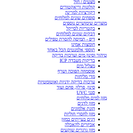
מצעים / חול
קולונות וריאקטורים
דקורציות למרינה
סופחים שונים למלוחים
מוצרים שימושיים נוספים
בקטריות לסייקל
דבקים שונים למלוחים
דיפ - תמיסה להסרת טפילים
חומצות אמינו
תוספי אלמנטים הכל באחד
טיהור וסינון מים וערכות בדיקה
בדיקות מעבדה ICP
מצליל מים
אוסמוזה הפוכה ושרף
מדי מליחות
ערכות בדיקה ידניות ואוטומטיות
סינון, פרלון, פחם ועוד
סנני UVC
מזון למים מלוחים
מזון לדגים
הזנת אלמוגים
מזון לחסרי חוליות
דגים בעייתים במזון
אביזרים להאכלה
מזון גרגרים שוקעים