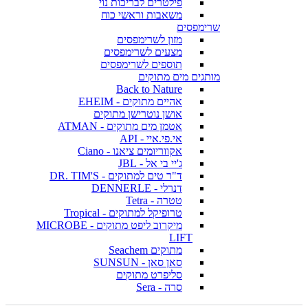
פילטרים לבריכות נוי
משאבות וראשי כוח
שרימפסים
מזון לשרימפסים
מצעים לשרימפסים
תוספים לשרימפסים
מותגים מים מתוקים
Back to Nature
אהיים מתוקים - EHEIM
אושן נוטרישן מתוקים
אטמן מים מתוקים - ATMAN
אי.פי.איי - API
אקווריומים ציאנו - Ciano
ג'יי בי אל - JBL
ד"ר טים למתוקים - DR. TIM'S
דנרלי - DENNERLE
טטרה - Tetra
טרופיקל למתוקים - Tropical
מיקרוב ליפט מתוקים - MICROBE
LIFT
מתוקים Seachem
סאן סאן - SUNSUN
סליפרט מתוקים
סרה - Sera