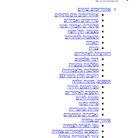
אקווריומים וציודם
אקווריומים מים מתוקים
טרריומים ואביזרים
פילטרים ואביזרי סינון
מצעים, חול וחצץ
משאבות למתוקים
תאורה
צנרת
דקורציות לאקווריום
דמוי אלמוגים
מסלעות טבעיות
מסלעות מלאכותיות
רקעים תלת מימד 3D
תוספים, מזונות ונלווה
גופי חימום וקירור
תוספים לאקווריום
מזונות לדגים
פרלון וסינון
מדיות ובקטריות
-אביזרים שימושיים
אקווריום צמחיה
גופי תאורה לצמחיה
תוספים לאקווריום צמחיה
ציוד לאקווריום צמחיה