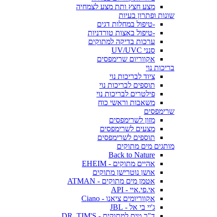
מצע חצץ ותת מצע לצמחיה
שונות ופתרון בעיות
-טיפול במחלות דגים
-טיפול באצות טורדניות
ערכות בדיקה למתוקים
סנני UV/UVC
אקווריום שרימפסים
בריכות נוי
ציוד לבריכות נוי
תוספים לבריכות נוי
פילטרים לבריכות נוי
משאבות וראשי כוח
שרימפסים
מזון לשרימפסים
מצעים לשרימפסים
תוספים לשרימפסים
מותגים מים מתוקים
Back to Nature
אהיים מתוקים - EHEIM
אושן נוטרישן מתוקים
אטמן מים מתוקים - ATMAN
אי.פי.איי - API
אקווריומים ציאנו - Ciano
ג'יי בי אל - JBL
ד"ר טים למתוקים - DR. TIM'S