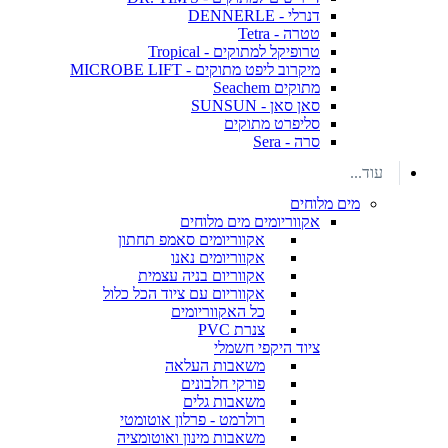
דנרלי - DENNERLE
טטרה - Tetra
טרופיקל למתוקים - Tropical
מיקרוב ליפט מתוקים - MICROBE LIFT
מתוקים Seachem
סאן סאן - SUNSUN
סליפרט מתוקים
סרה - Sera
עוד...
מים מלוחים
אקווריומים מים מלוחים
אקווריומים סאמפ תחתון
אקווריומים נאנו
אקווריום בניה עצמית
אקווריום עם ציוד הכל כלול
כל האקווריומים
צנרת PVC
ציוד היקפי חשמלי
משאבות העלאה
פורקי חלבונים
משאבות גלים
רולרמט - פרלון אוטומטי
משאבות מינון ואוטומציה