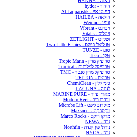
האנה - HANNA
הידור - hydor
היי טי איי - ATI aquaristik
הילאה - HAILEA
וויניו - Weinuo
ויברנט - Vibrant
ויטליס - Vitalis
זטלייט - ZETLIGHT
טו ליטל פישס - Two Little Fishies
טונז - TUNZE
טקו - Teco
טרופיק מרין - Tropic Marin
טרופיקל למלוחים - Tropical
טרופיקל מרין סנטר - TMC
טריטון - TRITON
כימיקלין - ChemiClean
לגונה - LAGUNA
מארין פיור - MARINE PURE
מודרן ריף - Modern Reef
מיקרוב ליפט - Microbe Lift
מקספקט - Maxspect
מרקו רוקס - Marco Rocks
נווה - NEWA
נורת' פין קנדה - Northfin
ניוס - NYOS