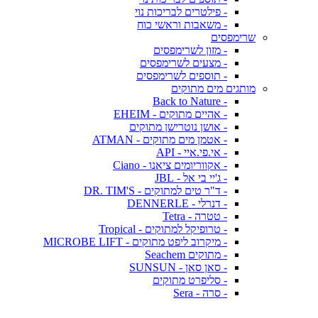
- פילטרים לבריכות נוי
- משאבות וראשי כוח
שרימפסים
- מזון לשרימפסים
- מצעים לשרימפסים
- תוספים לשרימפסים
מותגים מים מתוקים
- Back to Nature
- אהיים מתוקים - EHEIM
- אושן נוטרישן מתוקים
- אטמן מים מתוקים - ATMAN
- אי.פי.איי - API
- אקווריומים ציאנו - Ciano
- ג'יי בי אל - JBL
- ד"ר טים למתוקים - DR. TIM'S
- דנרלי - DENNERLE
- טטרה - Tetra
- טרופיקל למתוקים - Tropical
- מיקרוב ליפט מתוקים - MICROBE LIFT
- מתוקים Seachem
- סאן סאן - SUNSUN
- סליפרט מתוקים
- סרה - Sera