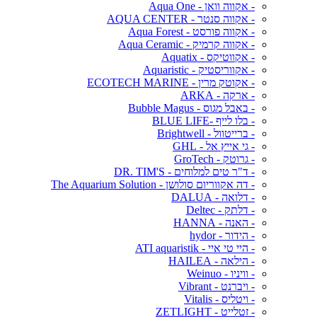
- אקווה וואן - Aqua One
- אקווה סנטר - AQUA CENTER
- אקווה פורסט - Aqua Forest
- אקווה קרמיק - Aqua Ceramic
- אקווטיקס - Aquatix
- אקווריסטיק - Aquaristic
- אקוטק מרין - ECOTECH MARINE
- ארקה - ARKA
- באבל מגוס - Bubble Magus
- בלו לייף -BLUE LIFE
- ברייטוול - Brightwell
- גי אייץ אל - GHL
- גרוטק - GroTech
- ד"ר טים למלוחים - DR. TIM'S
- דה אקווריום סולושן - The Aquarium Solution
- דלואה - DALUA
- דלתק - Deltec
- האנה - HANNA
- הידור - hydor
- היי טי איי - ATI aquaristik
- הילאה - HAILEA
- וויניו - Weinuo
- ויברנט - Vibrant
- ויטליס - Vitalis
- זטלייט - ZETLIGHT