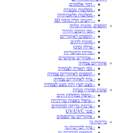
- דמוי אלמוגים
- מסלעות טבעיות
- מסלעות מלאכותיות
- רקעים תלת מימד 3D
תוספים, מזונות ונלווה
- גופי חימום וקירור
- תוספים לאקווריום
- מזונות לדגים
- פרלון וסינון
- מדיות ובקטריות
- -אביזרים שימושיים
אקווריום צמחיה
- גופי תאורה לצמחיה
- תוספים לאקווריום צמחיה
- ציוד לאקווריום צמחיה
- מצע חצץ ותת מצע לצמחיה
שונות ופתרון בעיות
- -טיפול במחלות דגים
- -טיפול באצות טורדניות
- ערכות בדיקה למתוקים
- סנני UV/UVC
- אקווריום שרימפסים
בריכות נוי
- ציוד לבריכות נוי
- תוספים לבריכות נוי