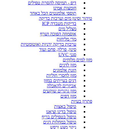
דיפ - תמיסה להסרת טפילים
חומצות אמינו
תוספי אלמנטים הכל באחד
טיהור וסינון מים וערכות בדיקה
בדיקות מעבדה ICP
מצליל מים
אוסמוזה הפוכה ושרף
מדי מליחות
ערכות בדיקה ידניות ואוטומטיות
סינון, פרלון, פחם ועוד
סנני UVC
מזון למים מלוחים
מזון לדגים
הזנת אלמוגים
מזון לחסרי חוליות
דגים בעייתים במזון
אביזרים להאכלה
מזון גרגרים שוקעים
מזון דפים
פתרון בעיות
טיפול באצות
טיפול בדינו וציאנו
טיפול בטפילים בריף
טיפול במחלות דגים
ניקוי מצע ורפש