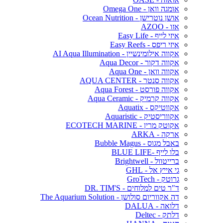
אומגה וואן - Omega One
אושן נוטרישן - Ocean Nutrition
אזו - AZOO
איזי לייף - Easy Life
איזי ריפס - Easy Reefs
אקווה אילומינשיין - AI Aqua Illumination
אקווה דקור - Aqua Decor
אקווה וואן - Aqua One
אקווה סנטר - AQUA CENTER
אקווה פורסט - Aqua Forest
אקווה קרמיק - Aqua Ceramic
אקווטיקס - Aquatix
אקווריסטיק - Aquaristic
אקוטק מרין - ECOTECH MARINE
ארקה - ARKA
באבל מגוס - Bubble Magus
בלו לייף -BLUE LIFE
ברייטוול - Brightwell
גי אייץ אל - GHL
גרוטק - GroTech
ד"ר טים למלוחים - DR. TIM'S
דה אקווריום סולושן - The Aquarium Solution
דלואה - DALUA
דלתק - Deltec