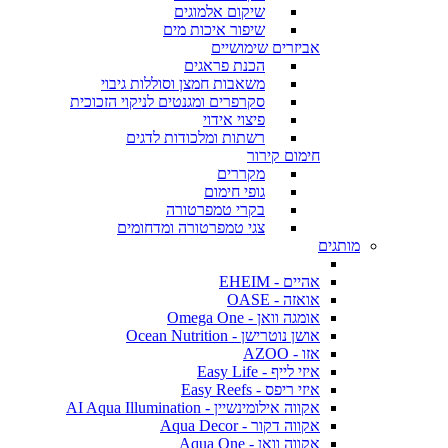
שיקום אלמוגים
שיפור איכות מים
אביזרים שימושיים
הכנת פראגים
משאבות חמצן וסוללות גיבוי
סקרפרים ומגנטים לניקוי הזכוכית
פיצוי אידוי
רשתות ומלכודות לדגים
חימום קירור
מקררים
גופי חימום
בקרי טמפרטורה
צגי טמפרטורה ומדחומים
מותגים
אהיים - EHEIM
אואזה - OASE
אומגה וואן - Omega One
אושן נוטרישן - Ocean Nutrition
אזו - AZOO
איזי לייף - Easy Life
איזי ריפס - Easy Reefs
אקווה אילומינשיין - AI Aqua Illumination
אקווה דקור - Aqua Decor
אקווה וואן - Aqua One