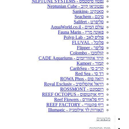
נפטון סיסטמס - NEPTUNE SYSTEMS
נפטוניאן קיוב - Neptunian Cube
סאנקינג -Sanking
סיכם - Seachem
סליפרט - Salifert
עולם המים - AquaWorld.co.il
פאונה מרין - Fauna Marin
פוליפ לאב - Polyp Lab
פלובל - FLUVAL
פליפר - Flipper
קולומבו - Colombo
קייד אקווריומים - CADE Aquariums
קמור - Kamoer
קריב סי - CaribSea
רד סי - Red Sea
רואה פוס - ROWA Phos
רויאל אקסלוסיב - Royal Exclusiv
רוסמונט - ROSSMONT
ריף אוקטופוס - REEF OCTOPUS
ריף פלאוורס - Reef Flowers
ריף פקטורי - REEF FACTORY
תאורות לד אילומגיק - Illumagic
מבצעים
מים מתוקים