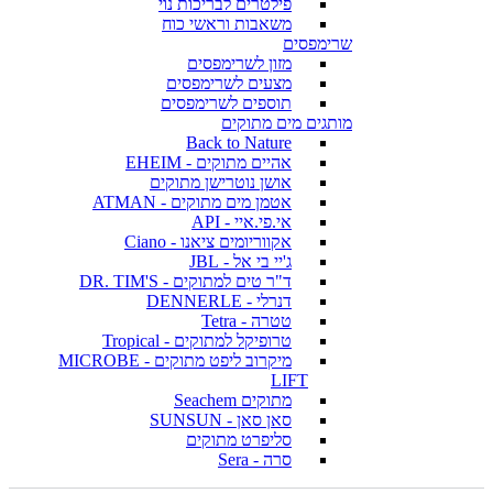
פילטרים לבריכות נוי
משאבות וראשי כוח
שרימפסים
מזון לשרימפסים
מצעים לשרימפסים
תוספים לשרימפסים
מותגים מים מתוקים
Back to Nature
אהיים מתוקים - EHEIM
אושן נוטרישן מתוקים
אטמן מים מתוקים - ATMAN
אי.פי.איי - API
אקווריומים ציאנו - Ciano
ג'יי בי אל - JBL
ד"ר טים למתוקים - DR. TIM'S
דנרלי - DENNERLE
טטרה - Tetra
טרופיקל למתוקים - Tropical
מיקרוב ליפט מתוקים - MICROBE
LIFT
מתוקים Seachem
סאן סאן - SUNSUN
סליפרט מתוקים
סרה - Sera