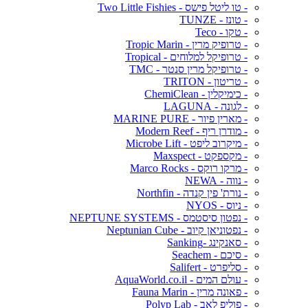
- טו ליטל פישס - Two Little Fishies
- טונז - TUNZE
- טקו - Teco
- טרופיק מרין - Tropic Marin
- טרופיקל למלוחים - Tropical
- טרופיקל מרין סנטר - TMC
- טריטון - TRITON
- כימיקלין - ChemiClean
- לגונה - LAGUNA
- מארין פיור - MARINE PURE
- מודרן ריף - Modern Reef
- מיקרוב ליפט - Microbe Lift
- מקספקט - Maxspect
- מרקו רוקס - Marco Rocks
- נווה - NEWA
- נורת' פין קנדה - Northfin
- ניוס - NYOS
- נפטון סיסטמס - NEPTUNE SYSTEMS
- נפטוניאן קיוב - Neptunian Cube
- סאנקינג -Sanking
- סיכם - Seachem
- סליפרט - Salifert
- עולם המים - AquaWorld.co.il
- פאונה מרין - Fauna Marin
- פוליפ לאב - Polyp Lab