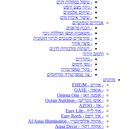
- טיפול במחלות דגים
- ניקוי מצע ורפש
- שיקום אלמוגים
- שיפור איכות מים
אביזרים שימושיים
- הכנת פראגים
- משאבות חמצן וסוללות גיבוי
- סקרפרים ומגנטים לניקוי הזכוכית
- פיצוי אידוי
- רשתות ומלכודות לדגים
חימום קירור
- מקררים
- גופי חימום
- בקרי טמפרטורה
- צגי טמפרטורה ומדחומים
מותגים
- אהיים - EHEIM
- אואזה - OASE
- אומגה וואן - Omega One
- אושן נוטרישן - Ocean Nutrition
- אזו - AZOO
- איזי לייף - Easy Life
- איזי ריפס - Easy Reefs
- אקווה אילומינשיין - AI Aqua Illumination
- אקווה דקור - Aqua Decor