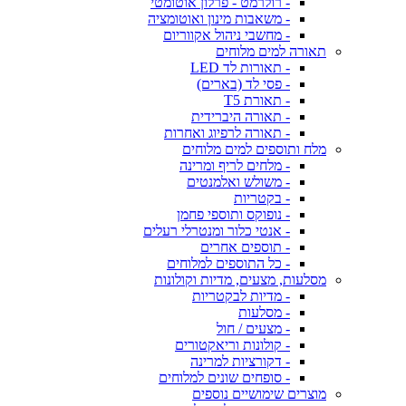
- רולרמט - פרלון אוטומטי
- משאבות מינון ואוטומציה
- מחשבי ניהול אקווריום
תאורה למים מלוחים
- תאורות לד LED
- פסי לד (בארים)
- תאורת T5
- תאורה היברידית
- תאורה לרפיוג ואחרות
מלח ותוספים למים מלוחים
- מלחים לריף ומרינה
- משולש ואלמנטים
- בקטריות
- נופוקס ותוספי פחמן
- אנטי כלור ומנטרלי רעלים
- תוספים אחרים
- כל התוספים למלוחים
מסלעות, מצעים, מדיות וקולונות
- מדיות לבקטריות
- מסלעות
- מצעים / חול
- קולונות וריאקטורים
- דקורציות למרינה
- סופחים שונים למלוחים
מוצרים שימושיים נוספים