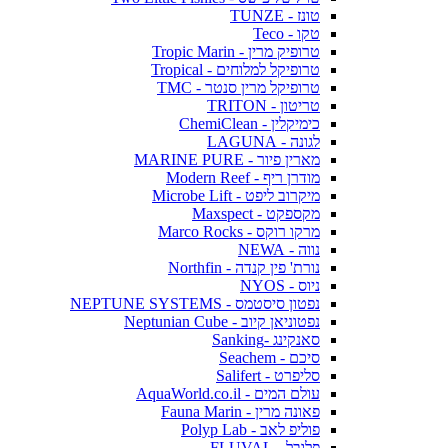
טונז - TUNZE
טקו - Teco
טרופיק מרין - Tropic Marin
טרופיקל למלוחים - Tropical
טרופיקל מרין סנטר - TMC
טריטון - TRITON
כימיקלין - ChemiClean
לגונה - LAGUNA
מארין פיור - MARINE PURE
מודרן ריף - Modern Reef
מיקרוב ליפט - Microbe Lift
מקספקט - Maxspect
מרקו רוקס - Marco Rocks
נווה - NEWA
נורת' פין קנדה - Northfin
ניוס - NYOS
נפטון סיסטמס - NEPTUNE SYSTEMS
נפטוניאן קיוב - Neptunian Cube
סאנקינג -Sanking
סיכם - Seachem
סליפרט - Salifert
עולם המים - AquaWorld.co.il
פאונה מרין - Fauna Marin
פוליפ לאב - Polyp Lab
פלובל - FLUVAL