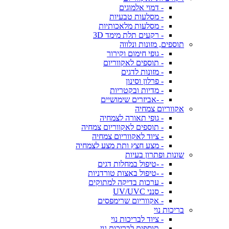
- דמוי אלמוגים
- מסלעות טבעיות
- מסלעות מלאכותיות
- רקעים תלת מימד 3D
תוספים, מזונות ונלווה
- גופי חימום וקירור
- תוספים לאקווריום
- מזונות לדגים
- פרלון וסינון
- מדיות ובקטריות
- -אביזרים שימושיים
אקווריום צמחיה
- גופי תאורה לצמחיה
- תוספים לאקווריום צמחיה
- ציוד לאקווריום צמחיה
- מצע חצץ ותת מצע לצמחיה
שונות ופתרון בעיות
- -טיפול במחלות דגים
- -טיפול באצות טורדניות
- ערכות בדיקה למתוקים
- סנני UV/UVC
- אקווריום שרימפסים
בריכות נוי
- ציוד לבריכות נוי
- תוספים לבריכות נוי