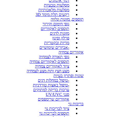
דמוי אלמוגים
מסלעות טבעיות
מסלעות מלאכותיות
רקעים תלת מימד 3D
תוספים, מזונות ונלווה
גופי חימום וקירור
תוספים לאקווריום
מזונות לדגים
פרלון וסינון
מדיות ובקטריות
-אביזרים שימושיים
אקווריום צמחיה
גופי תאורה לצמחיה
תוספים לאקווריום צמחיה
ציוד לאקווריום צמחיה
מצע חצץ ותת מצע לצמחיה
שונות ופתרון בעיות
-טיפול במחלות דגים
-טיפול באצות טורדניות
ערכות בדיקה למתוקים
סנני UV/UVC
אקווריום שרימפסים
בריכות נוי
ציוד לבריכות נוי
תוספים לבריכות נוי