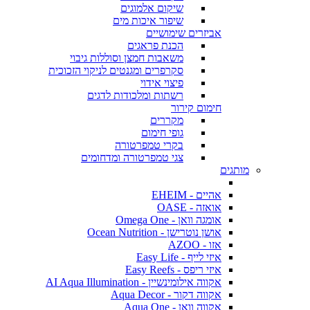
שיקום אלמוגים
שיפור איכות מים
אביזרים שימושיים
הכנת פראגים
משאבות חמצן וסוללות גיבוי
סקרפרים ומגנטים לניקוי הזכוכית
פיצוי אידוי
רשתות ומלכודות לדגים
חימום קירור
מקררים
גופי חימום
בקרי טמפרטורה
צגי טמפרטורה ומדחומים
מותגים
אהיים - EHEIM
אואזה - OASE
אומגה וואן - Omega One
אושן נוטרישן - Ocean Nutrition
אזו - AZOO
איזי לייף - Easy Life
איזי ריפס - Easy Reefs
אקווה אילומינשיין - AI Aqua Illumination
אקווה דקור - Aqua Decor
אקווה וואן - Aqua One