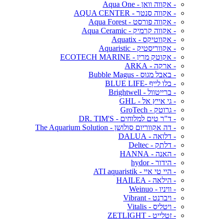
- אקווה וואן - Aqua One
- אקווה סנטר - AQUA CENTER
- אקווה פורסט - Aqua Forest
- אקווה קרמיק - Aqua Ceramic
- אקווטיקס - Aquatix
- אקווריסטיק - Aquaristic
- אקוטק מרין - ECOTECH MARINE
- ארקה - ARKA
- באבל מגוס - Bubble Magus
- בלו לייף -BLUE LIFE
- ברייטוול - Brightwell
- גי אייץ אל - GHL
- גרוטק - GroTech
- ד"ר טים למלוחים - DR. TIM'S
- דה אקווריום סולושן - The Aquarium Solution
- דלואה - DALUA
- דלתק - Deltec
- האנה - HANNA
- הידור - hydor
- היי טי איי - ATI aquaristik
- הילאה - HAILEA
- וויניו - Weinuo
- ויברנט - Vibrant
- ויטליס - Vitalis
- זטלייט - ZETLIGHT