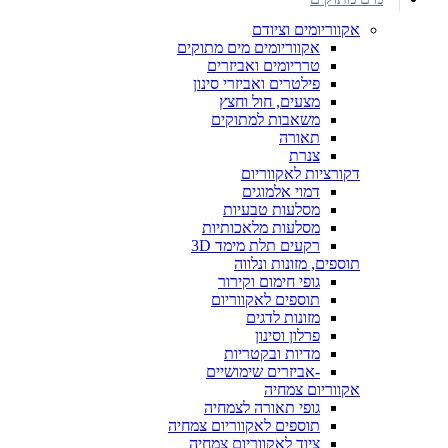
אקווריומים וציודם
אקווריומים מים מתוקים
טרריומים ואביזרים
פילטרים ואביזרי סינון
מצעים, חול וחצץ
משאבות למתוקים
תאורה
צנרת
דקורציות לאקווריום
דמוי אלמוגים
מסלעות טבעיות
מסלעות מלאכותיות
רקעים תלת מימד 3D
תוספים, מזונות ונלווה
גופי חימום וקירור
תוספים לאקווריום
מזונות לדגים
פרלון וסינון
מדיות ובקטריות
-אביזרים שימושיים
אקווריום צמחיה
גופי תאורה לצמחיה
תוספים לאקווריום צמחיה
ציוד לאקווריום צמחיה