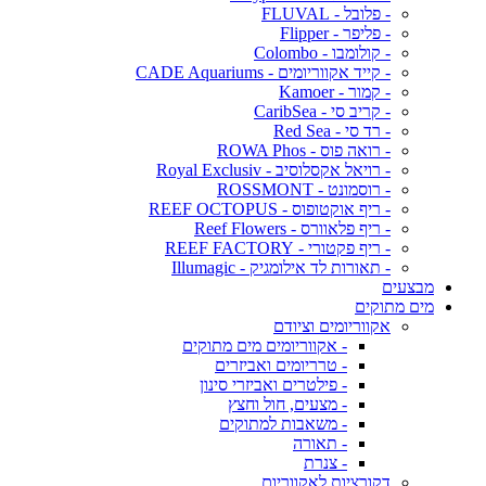
- פלובל - FLUVAL
- פליפר - Flipper
- קולומבו - Colombo
- קייד אקווריומים - CADE Aquariums
- קמור - Kamoer
- קריב סי - CaribSea
- רד סי - Red Sea
- רואה פוס - ROWA Phos
- רויאל אקסלוסיב - Royal Exclusiv
- רוסמונט - ROSSMONT
- ריף אוקטופוס - REEF OCTOPUS
- ריף פלאוורס - Reef Flowers
- ריף פקטורי - REEF FACTORY
- תאורות לד אילומגיק - Illumagic
מבצעים
מים מתוקים
אקווריומים וציודם
- אקווריומים מים מתוקים
- טרריומים ואביזרים
- פילטרים ואביזרי סינון
- מצעים, חול וחצץ
- משאבות למתוקים
- תאורה
- צנרת
דקורציות לאקווריום