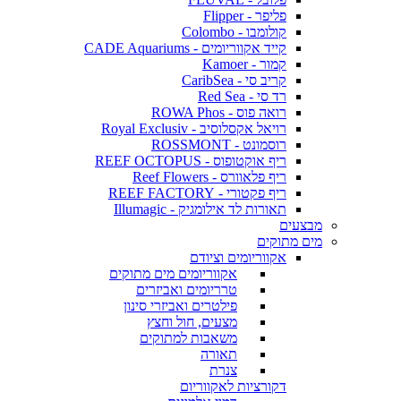
פליפר - Flipper
קולומבו - Colombo
קייד אקווריומים - CADE Aquariums
קמור - Kamoer
קריב סי - CaribSea
רד סי - Red Sea
רואה פוס - ROWA Phos
רויאל אקסלוסיב - Royal Exclusiv
רוסמונט - ROSSMONT
ריף אוקטופוס - REEF OCTOPUS
ריף פלאוורס - Reef Flowers
ריף פקטורי - REEF FACTORY
תאורות לד אילומגיק - Illumagic
מבצעים
מים מתוקים
אקווריומים וציודם
אקווריומים מים מתוקים
טרריומים ואביזרים
פילטרים ואביזרי סינון
מצעים, חול וחצץ
משאבות למתוקים
תאורה
צנרת
דקורציות לאקווריום