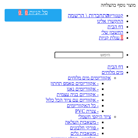
מוצר נוסף בהצלחה
סל קניות
0
0
התחברות \ הרשמה
קטגוריות
התקשרו אלינו
דף הבית
החשבון שלי
0
עגלת קניות
דף הבית
מים מלוחים
אקווריומים מים מלוחים
- אקווריומים סאמפ תחתון
- אקווריומים נאנו
- אקווריום בניה עצמית
- אקווריום עם ציוד הכל כלול
- כל האקווריומים
- צנרת PVC
ציוד היקפי חשמלי
- משאבות העלאה
- פורקי חלבונים
- משאבות גלים