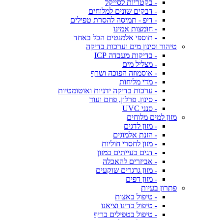
- בקטריות לסייקל
- דבקים שונים למלוחים
- דיפ - תמיסה להסרת טפילים
- חומצות אמינו
- תוספי אלמנטים הכל באחד
טיהור וסינון מים וערכות בדיקה
- בדיקות מעבדה ICP
- מצליל מים
- אוסמוזה הפוכה ושרף
- מדי מליחות
- ערכות בדיקה ידניות ואוטומטיות
- סינון, פרלון, פחם ועוד
- סנני UVC
מזון למים מלוחים
- מזון לדגים
- הזנת אלמוגים
- מזון לחסרי חוליות
- דגים בעייתים במזון
- אביזרים להאכלה
- מזון גרגרים שוקעים
- מזון דפים
פתרון בעיות
- טיפול באצות
- טיפול בדינו וציאנו
- טיפול בטפילים בריף