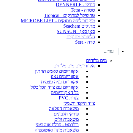
דנרלי - DENNERLE
טטרה - Tetra
טרופיקל למתוקים - Tropical
מיקרוב ליפט מתוקים - MICROBE LIFT
מתוקים Seachem
סאן סאן - SUNSUN
סליפרט מתוקים
סרה - Sera
עוד...
מים מלוחים
אקווריומים מים מלוחים
אקווריומים סאמפ תחתון
אקווריומים נאנו
אקווריום בניה עצמית
אקווריום עם ציוד הכל כלול
כל האקווריומים
צנרת PVC
ציוד היקפי חשמלי
משאבות העלאה
פורקי חלבונים
משאבות גלים
רולרמט - פרלון אוטומטי
משאבות מינון ואוטומציה