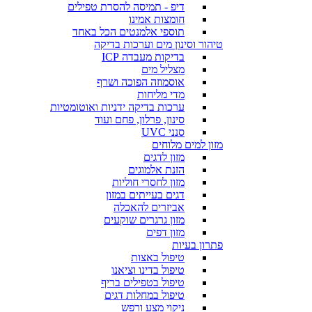
דיפ - תמיסה להסרת טפילים
חומצות אמינו
תוספי אלמנטים הכל באחד
טיהור וסינון מים וערכות בדיקה
בדיקות מעבדה ICP
מצליל מים
אוסמוזה הפוכה ושרף
מדי מליחות
ערכות בדיקה ידניות ואוטומטיות
סינון, פרלון, פחם ועוד
סנני UVC
מזון למים מלוחים
מזון לדגים
הזנת אלמוגים
מזון לחסרי חוליות
דגים בעייתים במזון
אביזרים להאכלה
מזון גרגרים שוקעים
מזון דפים
פתרון בעיות
טיפול באצות
טיפול בדינו וציאנו
טיפול בטפילים בריף
טיפול במחלות דגים
ניקוי מצע ורפש