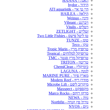
האנה - HANNA
הידור - hydor
היי טי איי - ATI aquaristik
הילאה - HAILEA
וויניו - Weinuo
ויברנט - Vibrant
ויטליס - Vitalis
זטלייט - ZETLIGHT
טו ליטל פישס - Two Little Fishies
טונז - TUNZE
טקו - Teco
טרופיק מרין - Tropic Marin
טרופיקל למלוחים - Tropical
טרופיקל מרין סנטר - TMC
טריטון - TRITON
כימיקלין - ChemiClean
לגונה - LAGUNA
מארין פיור - MARINE PURE
מודרן ריף - Modern Reef
מיקרוב ליפט - Microbe Lift
מקספקט - Maxspect
מרקו רוקס - Marco Rocks
נווה - NEWA
נורת' פין קנדה - Northfin
ניוס - NYOS