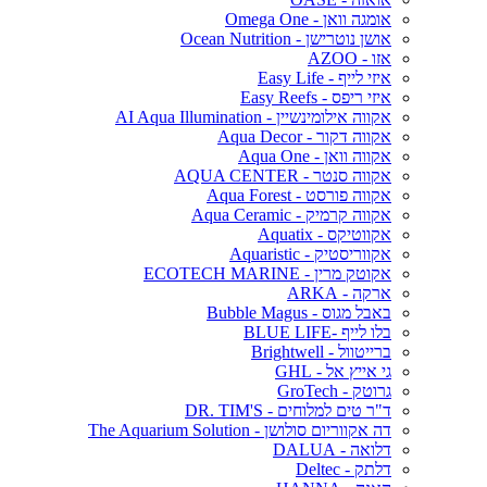
אומגה וואן - Omega One
אושן נוטרישן - Ocean Nutrition
אזו - AZOO
איזי לייף - Easy Life
איזי ריפס - Easy Reefs
אקווה אילומינשיין - AI Aqua Illumination
אקווה דקור - Aqua Decor
אקווה וואן - Aqua One
אקווה סנטר - AQUA CENTER
אקווה פורסט - Aqua Forest
אקווה קרמיק - Aqua Ceramic
אקווטיקס - Aquatix
אקווריסטיק - Aquaristic
אקוטק מרין - ECOTECH MARINE
ארקה - ARKA
באבל מגוס - Bubble Magus
בלו לייף -BLUE LIFE
ברייטוול - Brightwell
גי אייץ אל - GHL
גרוטק - GroTech
ד"ר טים למלוחים - DR. TIM'S
דה אקווריום סולושן - The Aquarium Solution
דלואה - DALUA
דלתק - Deltec