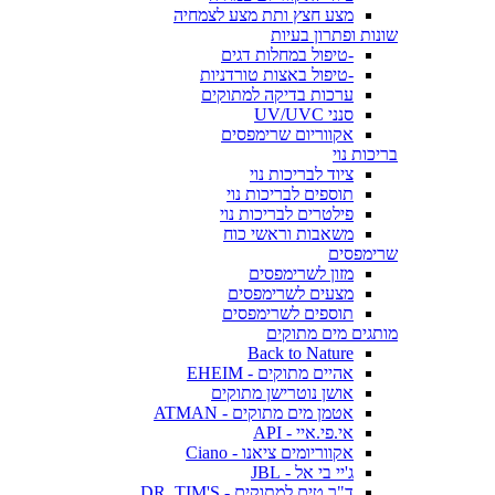
מצע חצץ ותת מצע לצמחיה
שונות ופתרון בעיות
-טיפול במחלות דגים
-טיפול באצות טורדניות
ערכות בדיקה למתוקים
סנני UV/UVC
אקווריום שרימפסים
בריכות נוי
ציוד לבריכות נוי
תוספים לבריכות נוי
פילטרים לבריכות נוי
משאבות וראשי כוח
שרימפסים
מזון לשרימפסים
מצעים לשרימפסים
תוספים לשרימפסים
מותגים מים מתוקים
Back to Nature
אהיים מתוקים - EHEIM
אושן נוטרישן מתוקים
אטמן מים מתוקים - ATMAN
אי.פי.איי - API
אקווריומים ציאנו - Ciano
ג'יי בי אל - JBL
ד"ר טים למתוקים - DR. TIM'S