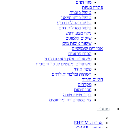
מזון דפים
פתרון בעיות
טיפול באצות
טיפול בדינו וציאנו
טיפול בטפילים בריף
טיפול במחלות דגים
ניקוי מצע ורפש
שיקום אלמוגים
שיפור איכות מים
אביזרים שימושיים
הכנת פראגים
משאבות חמצן וסוללות גיבוי
סקרפרים ומגנטים לניקוי הזכוכית
פיצוי אידוי
רשתות ומלכודות לדגים
חימום קירור
מקררים
גופי חימום
בקרי טמפרטורה
צגי טמפרטורה ומדחומים
מותגים
אהיים - EHEIM
אואזה - OASE