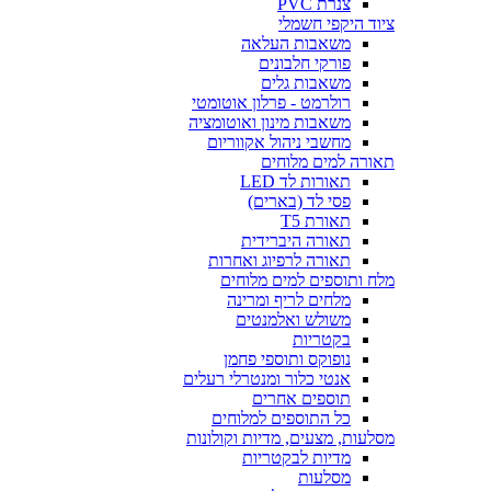
צנרת PVC
ציוד היקפי חשמלי
משאבות העלאה
פורקי חלבונים
משאבות גלים
רולרמט - פרלון אוטומטי
משאבות מינון ואוטומציה
מחשבי ניהול אקווריום
תאורה למים מלוחים
תאורות לד LED
פסי לד (בארים)
תאורת T5
תאורה היברידית
תאורה לרפיוג ואחרות
מלח ותוספים למים מלוחים
מלחים לריף ומרינה
משולש ואלמנטים
בקטריות
נופוקס ותוספי פחמן
אנטי כלור ומנטרלי רעלים
תוספים אחרים
כל התוספים למלוחים
מסלעות, מצעים, מדיות וקולונות
מדיות לבקטריות
מסלעות