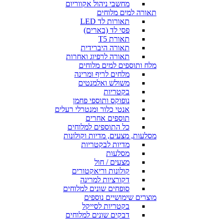
מחשבי ניהול אקווריום
תאורה למים מלוחים
תאורות לד LED
פסי לד (בארים)
תאורת T5
תאורה היברידית
תאורה לרפיוג ואחרות
מלח ותוספים למים מלוחים
מלחים לריף ומרינה
משולש ואלמנטים
בקטריות
נופוקס ותוספי פחמן
אנטי כלור ומנטרלי רעלים
תוספים אחרים
כל התוספים למלוחים
מסלעות, מצעים, מדיות וקולונות
מדיות לבקטריות
מסלעות
מצעים / חול
קולונות וריאקטורים
דקורציות למרינה
סופחים שונים למלוחים
מוצרים שימושיים נוספים
בקטריות לסייקל
דבקים שונים למלוחים