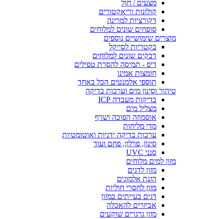
מצעים / חול
קולונות וריאקטורים
דקורציות למרינה
סופחים שונים למלוחים
מוצרים שימושיים נוספים
בקטריות לסייקל
דבקים שונים למלוחים
דיפ - תמיסה להסרת טפילים
חומצות אמינו
תוספי אלמנטים הכל באחד
טיהור וסינון מים וערכות בדיקה
בדיקות מעבדה ICP
מצליל מים
אוסמוזה הפוכה ושרף
מדי מליחות
ערכות בדיקה ידניות ואוטומטיות
סינון, פרלון, פחם ועוד
סנני UVC
מזון למים מלוחים
מזון לדגים
הזנת אלמוגים
מזון לחסרי חוליות
דגים בעייתים במזון
אביזרים להאכלה
מזון גרגרים שוקעים