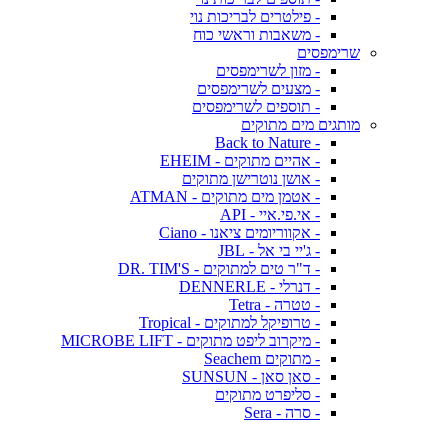
- פילטרים לבריכות נוי
- משאבות וראשי כוח
שרימפסים
- מזון לשרימפסים
- מצעים לשרימפסים
- תוספים לשרימפסים
מותגים מים מתוקים
- Back to Nature
- אהיים מתוקים - EHEIM
- אושן נוטרישן מתוקים
- אטמן מים מתוקים - ATMAN
- אי.פי.איי - API
- אקווריומים ציאנו - Ciano
- ג'יי בי אל - JBL
- ד"ר טים למתוקים - DR. TIM'S
- דנרלי - DENNERLE
- טטרה - Tetra
- טרופיקל למתוקים - Tropical
- מיקרוב ליפט מתוקים - MICROBE LIFT
- מתוקים Seachem
- סאן סאן - SUNSUN
- סליפרט מתוקים
- סרה - Sera