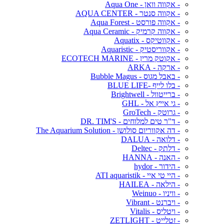
- אקווה וואן - Aqua One
- אקווה סנטר - AQUA CENTER
- אקווה פורסט - Aqua Forest
- אקווה קרמיק - Aqua Ceramic
- אקווטיקס - Aquatix
- אקווריסטיק - Aquaristic
- אקוטק מרין - ECOTECH MARINE
- ארקה - ARKA
- באבל מגוס - Bubble Magus
- בלו לייף -BLUE LIFE
- ברייטוול - Brightwell
- גי אייץ אל - GHL
- גרוטק - GroTech
- ד"ר טים למלוחים - DR. TIM'S
- דה אקווריום סולושן - The Aquarium Solution
- דלואה - DALUA
- דלתק - Deltec
- האנה - HANNA
- הידור - hydor
- היי טי איי - ATI aquaristik
- הילאה - HAILEA
- וויניו - Weinuo
- ויברנט - Vibrant
- ויטליס - Vitalis
- זטלייט - ZETLIGHT