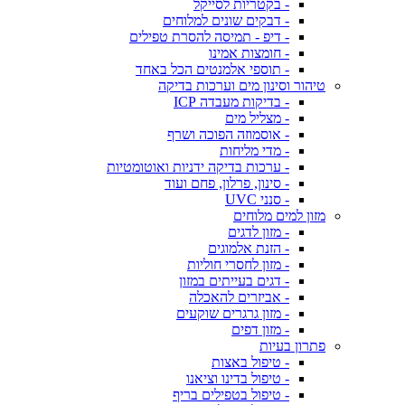
- בקטריות לסייקל
- דבקים שונים למלוחים
- דיפ - תמיסה להסרת טפילים
- חומצות אמינו
- תוספי אלמנטים הכל באחד
טיהור וסינון מים וערכות בדיקה
- בדיקות מעבדה ICP
- מצליל מים
- אוסמוזה הפוכה ושרף
- מדי מליחות
- ערכות בדיקה ידניות ואוטומטיות
- סינון, פרלון, פחם ועוד
- סנני UVC
מזון למים מלוחים
- מזון לדגים
- הזנת אלמוגים
- מזון לחסרי חוליות
- דגים בעייתים במזון
- אביזרים להאכלה
- מזון גרגרים שוקעים
- מזון דפים
פתרון בעיות
- טיפול באצות
- טיפול בדינו וציאנו
- טיפול בטפילים בריף