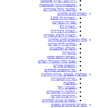
- רולרמט - פרלון אוטומטי
- משאבות מינון ואוטומציה
- מחשבי ניהול אקווריום
תאורה למים מלוחים
- תאורות לד LED
- פסי לד (בארים)
- תאורת T5
- תאורה היברידית
- תאורה לרפיוג ואחרות
מלח ותוספים למים מלוחים
- מלחים לריף ומרינה
- משולש ואלמנטים
- בקטריות
- נופוקס ותוספי פחמן
- אנטי כלור ומנטרלי רעלים
- תוספים אחרים
- כל התוספים למלוחים
מסלעות, מצעים, מדיות וקולונות
- מדיות לבקטריות
- מסלעות
- מצעים / חול
- קולונות וריאקטורים
- דקורציות למרינה
- סופחים שונים למלוחים
מוצרים שימושיים נוספים