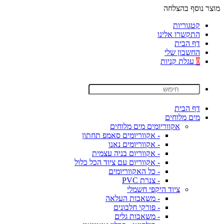
מוצר נוסף בהצלחה
קטגוריות
התקשרו אלינו
דף הבית
החשבון שלי
0
עגלת קניות
דף הבית
מים מלוחים
אקווריומים מים מלוחים
- אקווריומים סאמפ תחתון
- אקווריומים נאנו
- אקווריום בניה עצמית
- אקווריום עם ציוד הכל כלול
- כל האקווריומים
- צנרת PVC
ציוד היקפי חשמלי
- משאבות העלאה
- פורקי חלבונים
- משאבות גלים