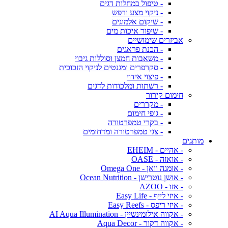
- טיפול במחלות דגים
- ניקוי מצע ורפש
- שיקום אלמוגים
- שיפור איכות מים
אביזרים שימושיים
- הכנת פראגים
- משאבות חמצן וסוללות גיבוי
- סקרפרים ומגנטים לניקוי הזכוכית
- פיצוי אידוי
- רשתות ומלכודות לדגים
חימום קירור
- מקררים
- גופי חימום
- בקרי טמפרטורה
- צגי טמפרטורה ומדחומים
מותגים
- אהיים - EHEIM
- אואזה - OASE
- אומגה וואן - Omega One
- אושן נוטרישן - Ocean Nutrition
- אזו - AZOO
- איזי לייף - Easy Life
- איזי ריפס - Easy Reefs
- אקווה אילומינשיין - AI Aqua Illumination
- אקווה דקור - Aqua Decor