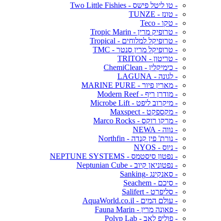
- טו ליטל פישס - Two Little Fishies
- טונז - TUNZE
- טקו - Teco
- טרופיק מרין - Tropic Marin
- טרופיקל למלוחים - Tropical
- טרופיקל מרין סנטר - TMC
- טריטון - TRITON
- כימיקלין - ChemiClean
- לגונה - LAGUNA
- מארין פיור - MARINE PURE
- מודרן ריף - Modern Reef
- מיקרוב ליפט - Microbe Lift
- מקספקט - Maxspect
- מרקו רוקס - Marco Rocks
- נווה - NEWA
- נורת' פין קנדה - Northfin
- ניוס - NYOS
- נפטון סיסטמס - NEPTUNE SYSTEMS
- נפטוניאן קיוב - Neptunian Cube
- סאנקינג -Sanking
- סיכם - Seachem
- סליפרט - Salifert
- עולם המים - AquaWorld.co.il
- פאונה מרין - Fauna Marin
- פוליפ לאב - Polyp Lab