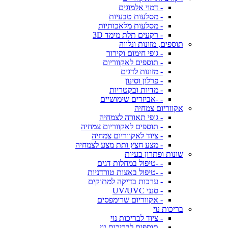
- דמוי אלמוגים
- מסלעות טבעיות
- מסלעות מלאכותיות
- רקעים תלת מימד 3D
תוספים, מזונות ונלווה
- גופי חימום וקירור
- תוספים לאקווריום
- מזונות לדגים
- פרלון וסינון
- מדיות ובקטריות
- -אביזרים שימושיים
אקווריום צמחיה
- גופי תאורה לצמחיה
- תוספים לאקווריום צמחיה
- ציוד לאקווריום צמחיה
- מצע חצץ ותת מצע לצמחיה
שונות ופתרון בעיות
- -טיפול במחלות דגים
- -טיפול באצות טורדניות
- ערכות בדיקה למתוקים
- סנני UV/UVC
- אקווריום שרימפסים
בריכות נוי
- ציוד לבריכות נוי
- תוספים לבריכות נוי