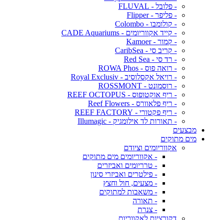
- פלובל - FLUVAL
- פליפר - Flipper
- קולומבו - Colombo
- קייד אקווריומים - CADE Aquariums
- קמור - Kamoer
- קריב סי - CaribSea
- רד סי - Red Sea
- רואה פוס - ROWA Phos
- רויאל אקסלוסיב - Royal Exclusiv
- רוסמונט - ROSSMONT
- ריף אוקטופוס - REEF OCTOPUS
- ריף פלאוורס - Reef Flowers
- ריף פקטורי - REEF FACTORY
- תאורות לד אילומגיק - Illumagic
מבצעים
מים מתוקים
אקווריומים וציודם
- אקווריומים מים מתוקים
- טרריומים ואביזרים
- פילטרים ואביזרי סינון
- מצעים, חול וחצץ
- משאבות למתוקים
- תאורה
- צנרת
דקורציות לאקווריום