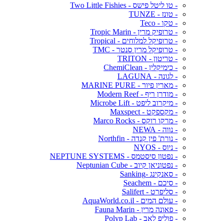
- טו ליטל פישס - Two Little Fishies
- טונז - TUNZE
- טקו - Teco
- טרופיק מרין - Tropic Marin
- טרופיקל למלוחים - Tropical
- טרופיקל מרין סנטר - TMC
- טריטון - TRITON
- כימיקלין - ChemiClean
- לגונה - LAGUNA
- מארין פיור - MARINE PURE
- מודרן ריף - Modern Reef
- מיקרוב ליפט - Microbe Lift
- מקספקט - Maxspect
- מרקו רוקס - Marco Rocks
- נווה - NEWA
- נורת' פין קנדה - Northfin
- ניוס - NYOS
- נפטון סיסטמס - NEPTUNE SYSTEMS
- נפטוניאן קיוב - Neptunian Cube
- סאנקינג -Sanking
- סיכם - Seachem
- סליפרט - Salifert
- עולם המים - AquaWorld.co.il
- פאונה מרין - Fauna Marin
- פוליפ לאב - Polyp Lab