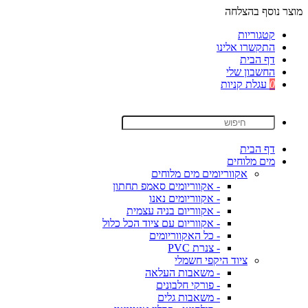
מוצר נוסף בהצלחה
קטגוריות
התקשרו אלינו
דף הבית
החשבון שלי
0
עגלת קניות
דף הבית
מים מלוחים
אקווריומים מים מלוחים
- אקווריומים סאמפ תחתון
- אקווריומים נאנו
- אקווריום בניה עצמית
- אקווריום עם ציוד הכל כלול
- כל האקווריומים
- צנרת PVC
ציוד היקפי חשמלי
- משאבות העלאה
- פורקי חלבונים
- משאבות גלים