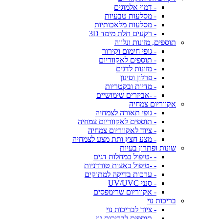
- דמוי אלמוגים
- מסלעות טבעיות
- מסלעות מלאכותיות
- רקעים תלת מימד 3D
תוספים, מזונות ונלווה
- גופי חימום וקירור
- תוספים לאקווריום
- מזונות לדגים
- פרלון וסינון
- מדיות ובקטריות
- -אביזרים שימושיים
אקווריום צמחיה
- גופי תאורה לצמחיה
- תוספים לאקווריום צמחיה
- ציוד לאקווריום צמחיה
- מצע חצץ ותת מצע לצמחיה
שונות ופתרון בעיות
- -טיפול במחלות דגים
- -טיפול באצות טורדניות
- ערכות בדיקה למתוקים
- סנני UV/UVC
- אקווריום שרימפסים
בריכות נוי
- ציוד לבריכות נוי
- תוספים לבריכות נוי