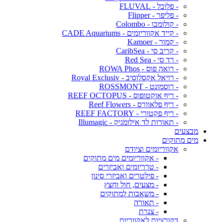
- פלובל - FLUVAL
- פליפר - Flipper
- קולומבו - Colombo
- קייד אקווריומים - CADE Aquariums
- קמור - Kamoer
- קריב סי - CaribSea
- רד סי - Red Sea
- רואה פוס - ROWA Phos
- רויאל אקסלוסיב - Royal Exclusiv
- רוסמונט - ROSSMONT
- ריף אוקטופוס - REEF OCTOPUS
- ריף פלאוורס - Reef Flowers
- ריף פקטורי - REEF FACTORY
- תאורות לד אילומגיק - Illumagic
מבצעים
מים מתוקים
אקווריומים וציודם
- אקווריומים מים מתוקים
- טרריומים ואביזרים
- פילטרים ואביזרי סינון
- מצעים, חול וחצץ
- משאבות למתוקים
- תאורה
- צנרת
דקורציות לאקווריום