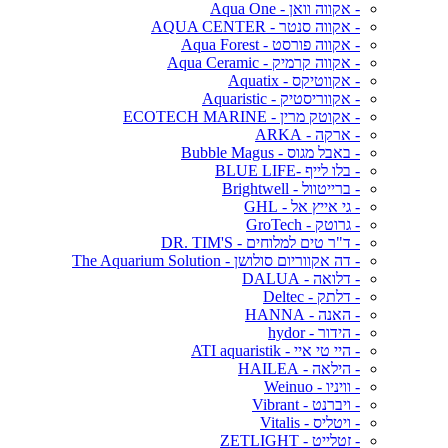
- אקווה וואן - Aqua One
- אקווה סנטר - AQUA CENTER
- אקווה פורסט - Aqua Forest
- אקווה קרמיק - Aqua Ceramic
- אקווטיקס - Aquatix
- אקווריסטיק - Aquaristic
- אקוטק מרין - ECOTECH MARINE
- ארקה - ARKA
- באבל מגוס - Bubble Magus
- בלו לייף -BLUE LIFE
- ברייטוול - Brightwell
- גי אייץ אל - GHL
- גרוטק - GroTech
- ד"ר טים למלוחים - DR. TIM'S
- דה אקווריום סולושן - The Aquarium Solution
- דלואה - DALUA
- דלתק - Deltec
- האנה - HANNA
- הידור - hydor
- היי טי איי - ATI aquaristik
- הילאה - HAILEA
- וויניו - Weinuo
- ויברנט - Vibrant
- ויטליס - Vitalis
- זטלייט - ZETLIGHT