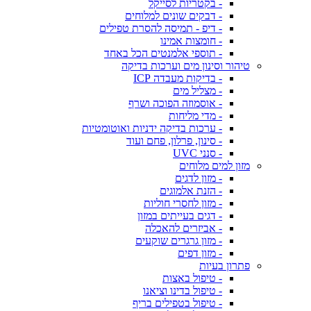
- בקטריות לסייקל
- דבקים שונים למלוחים
- דיפ - תמיסה להסרת טפילים
- חומצות אמינו
- תוספי אלמנטים הכל באחד
טיהור וסינון מים וערכות בדיקה
- בדיקות מעבדה ICP
- מצליל מים
- אוסמוזה הפוכה ושרף
- מדי מליחות
- ערכות בדיקה ידניות ואוטומטיות
- סינון, פרלון, פחם ועוד
- סנני UVC
מזון למים מלוחים
- מזון לדגים
- הזנת אלמוגים
- מזון לחסרי חוליות
- דגים בעייתים במזון
- אביזרים להאכלה
- מזון גרגרים שוקעים
- מזון דפים
פתרון בעיות
- טיפול באצות
- טיפול בדינו וציאנו
- טיפול בטפילים בריף