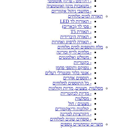
- רולרמט - פרלון אוטומטי
- משאבות מינון ואוטומציה
- מחשבי ניהול אקווריום
תאורה למים מלוחים
- תאורות לד LED
- פסי לד (בארים)
- תאורת T5
- תאורה היברידית
- תאורה לרפיוג ואחרות
מלח ותוספים למים מלוחים
- מלחים לריף ומרינה
- משולש ואלמנטים
- בקטריות
- נופוקס ותוספי פחמן
- אנטי כלור ומנטרלי רעלים
- תוספים אחרים
- כל התוספים למלוחים
מסלעות, מצעים, מדיות וקולונות
- מדיות לבקטריות
- מסלעות
- מצעים / חול
- קולונות וריאקטורים
- דקורציות למרינה
- סופחים שונים למלוחים
מוצרים שימושיים נוספים