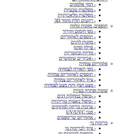
- דמוי אלמוגים
- מסלעות טבעיות
- מסלעות מלאכותיות
- רקעים תלת מימד 3D
תוספים, מזונות ונלווה
- גופי חימום וקירור
- תוספים לאקווריום
- מזונות לדגים
- פרלון וסינון
- מדיות ובקטריות
- -אביזרים שימושיים
אקווריום צמחיה
- גופי תאורה לצמחיה
- תוספים לאקווריום צמחיה
- ציוד לאקווריום צמחיה
- מצע חצץ ותת מצע לצמחיה
שונות ופתרון בעיות
- -טיפול במחלות דגים
- -טיפול באצות טורדניות
- ערכות בדיקה למתוקים
- סנני UV/UVC
- אקווריום שרימפסים
בריכות נוי
- ציוד לבריכות נוי
- תוספים לבריכות נוי