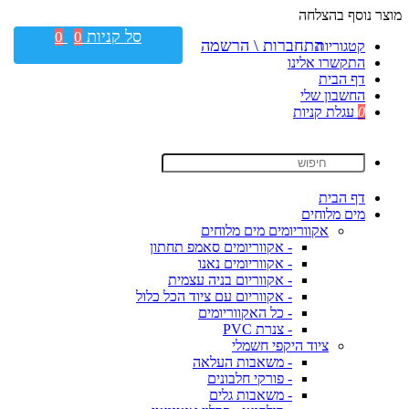
מוצר נוסף בהצלחה
סל קניות
0
0
התחברות \ הרשמה
קטגוריות
התקשרו אלינו
דף הבית
החשבון שלי
0
עגלת קניות
דף הבית
מים מלוחים
אקווריומים מים מלוחים
- אקווריומים סאמפ תחתון
- אקווריומים נאנו
- אקווריום בניה עצמית
- אקווריום עם ציוד הכל כלול
- כל האקווריומים
- צנרת PVC
ציוד היקפי חשמלי
- משאבות העלאה
- פורקי חלבונים
- משאבות גלים