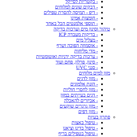
- בקטריות לסייקל
- דבקים שונים למלוחים
- דיפ - תמיסה להסרת טפילים
- חומצות אמינו
- תוספי אלמנטים הכל באחד
טיהור וסינון מים וערכות בדיקה
- בדיקות מעבדה ICP
- מצליל מים
- אוסמוזה הפוכה ושרף
- מדי מליחות
- ערכות בדיקה ידניות ואוטומטיות
- סינון, פרלון, פחם ועוד
- סנני UVC
מזון למים מלוחים
- מזון לדגים
- הזנת אלמוגים
- מזון לחסרי חוליות
- דגים בעייתים במזון
- אביזרים להאכלה
- מזון גרגרים שוקעים
- מזון דפים
פתרון בעיות
- טיפול באצות
- טיפול בדינו וציאנו
- טיפול בטפילים בריף