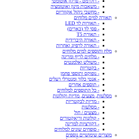
- רולרמט - פרלון אוטומטי
- משאבות מינון ואוטומציה
- מחשבי ניהול אקווריום
תאורה למים מלוחים
- תאורות לד LED
- פסי לד (בארים)
- תאורת T5
- תאורה היברידית
- תאורה לרפיוג ואחרות
מלח ותוספים למים מלוחים
- מלחים לריף ומרינה
- משולש ואלמנטים
- בקטריות
- נופוקס ותוספי פחמן
- אנטי כלור ומנטרלי רעלים
- תוספים אחרים
- כל התוספים למלוחים
מסלעות, מצעים, מדיות וקולונות
- מדיות לבקטריות
- מסלעות
- מצעים / חול
- קולונות וריאקטורים
- דקורציות למרינה
- סופחים שונים למלוחים
מוצרים שימושיים נוספים