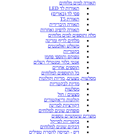
תאורה למים מלוחים
תאורות לד LED
פסי לד (בארים)
תאורת T5
תאורה היברידית
תאורה לרפיוג ואחרות
מלח ותוספים למים מלוחים
מלחים לריף ומרינה
משולש ואלמנטים
בקטריות
נופוקס ותוספי פחמן
אנטי כלור ומנטרלי רעלים
תוספים אחרים
כל התוספים למלוחים
מסלעות, מצעים, מדיות וקולונות
מדיות לבקטריות
מסלעות
מצעים / חול
קולונות וריאקטורים
דקורציות למרינה
סופחים שונים למלוחים
מוצרים שימושיים נוספים
בקטריות לסייקל
דבקים שונים למלוחים
דיפ - תמיסה להסרת טפילים