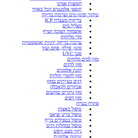
חומצות אמינו
תוספי אלמנטים הכל באחד
טיהור וסינון מים וערכות בדיקה
בדיקות מעבדה ICP
מצליל מים
אוסמוזה הפוכה ושרף
מדי מליחות
ערכות בדיקה ידניות ואוטומטיות
סינון, פרלון, פחם ועוד
סנני UVC
מזון למים מלוחים
מזון לדגים
הזנת אלמוגים
מזון לחסרי חוליות
דגים בעייתים במזון
אביזרים להאכלה
מזון גרגרים שוקעים
מזון דפים
פתרון בעיות
טיפול באצות
טיפול בדינו וציאנו
טיפול בטפילים בריף
טיפול במחלות דגים
ניקוי מצע ורפש
שיקום אלמוגים