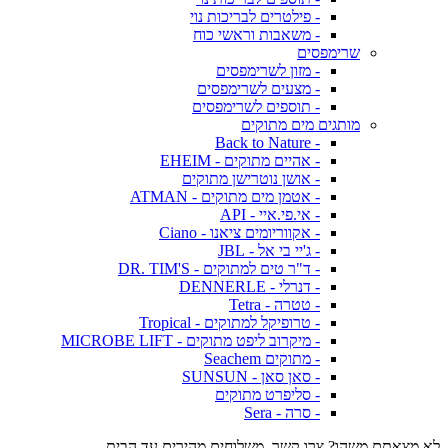
- פילטרים לבריכות נוי
- משאבות וראשי כוח
שרימפסים
- מזון לשרימפסים
- מצעים לשרימפסים
- תוספים לשרימפסים
מותגים מים מתוקים
- Back to Nature
- אהיים מתוקים - EHEIM
- אושן נוטרישן מתוקים
- אטמן מים מתוקים - ATMAN
- אי.פי.איי - API
- אקווריומים ציאנו - Ciano
- ג'יי בי אל - JBL
- ד"ר טים למתוקים - DR. TIM'S
- דנרלי - DENNERLE
- טטרה - Tetra
- טרופיקל למתוקים - Tropical
- מיקרוב ליפט מתוקים - MICROBE LIFT
- מתוקים Seachem
- סאן סאן - SUNSUN
- סליפרט מתוקים
- סרה - Sera
לא מצאתם משהו? צרו קשר. משלוחים מהירים עד הבית