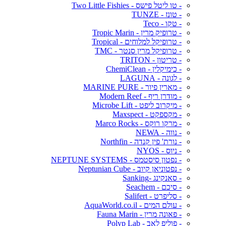
- טו ליטל פישס - Two Little Fishies
- טונז - TUNZE
- טקו - Teco
- טרופיק מרין - Tropic Marin
- טרופיקל למלוחים - Tropical
- טרופיקל מרין סנטר - TMC
- טריטון - TRITON
- כימיקלין - ChemiClean
- לגונה - LAGUNA
- מארין פיור - MARINE PURE
- מודרן ריף - Modern Reef
- מיקרוב ליפט - Microbe Lift
- מקספקט - Maxspect
- מרקו רוקס - Marco Rocks
- נווה - NEWA
- נורת' פין קנדה - Northfin
- ניוס - NYOS
- נפטון סיסטמס - NEPTUNE SYSTEMS
- נפטוניאן קיוב - Neptunian Cube
- סאנקינג -Sanking
- סיכם - Seachem
- סליפרט - Salifert
- עולם המים - AquaWorld.co.il
- פאונה מרין - Fauna Marin
- פוליפ לאב - Polyp Lab