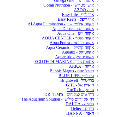
אומגה וואן - Omega One
אושן נוטרישן - Ocean Nutrition
אזו - AZOO
איזי לייף - Easy Life
איזי ריפס - Easy Reefs
אקווה אילומינשיין - AI Aqua Illumination
אקווה דקור - Aqua Decor
אקווה וואן - Aqua One
אקווה סנטר - AQUA CENTER
אקווה פורסט - Aqua Forest
אקווה קרמיק - Aqua Ceramic
אקווטיקס - Aquatix
אקווריסטיק - Aquaristic
אקוטק מרין - ECOTECH MARINE
ארקה - ARKA
באבל מגוס - Bubble Magus
בלו לייף -BLUE LIFE
ברייטוול - Brightwell
גי אייץ אל - GHL
גרוטק - GroTech
ד"ר טים למלוחים - DR. TIM'S
דה אקווריום סולושן - The Aquarium Solution
דלואה - DALUA
דלתק - Deltec
האנה - HANNA