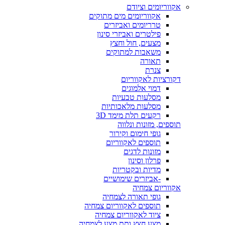
אקווריומים וציודם
אקווריומים מים מתוקים
טרריומים ואביזרים
פילטרים ואביזרי סינון
מצעים, חול וחצץ
משאבות למתוקים
תאורה
צנרת
דקורציות לאקווריום
דמוי אלמוגים
מסלעות טבעיות
מסלעות מלאכותיות
רקעים תלת מימד 3D
תוספים, מזונות ונלווה
גופי חימום וקירור
תוספים לאקווריום
מזונות לדגים
פרלון וסינון
מדיות ובקטריות
-אביזרים שימושיים
אקווריום צמחיה
גופי תאורה לצמחיה
תוספים לאקווריום צמחיה
ציוד לאקווריום צמחיה
מצע חצץ ותת מצע לצמחיה