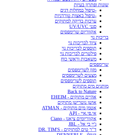
שונות ופתרון בעיות
-טיפול במחלות דגים
-טיפול באצות טורדניות
ערכות בדיקה למתוקים
סנני UV/UVC
אקווריום שרימפסים
בריכות נוי
ציוד לבריכות נוי
תוספים לבריכות נוי
פילטרים לבריכות נוי
משאבות וראשי כוח
שרימפסים
מזון לשרימפסים
מצעים לשרימפסים
תוספים לשרימפסים
מותגים מים מתוקים
Back to Nature
אהיים מתוקים - EHEIM
אושן נוטרישן מתוקים
אטמן מים מתוקים - ATMAN
אי.פי.איי - API
אקווריומים ציאנו - Ciano
ג'יי בי אל - JBL
ד"ר טים למתוקים - DR. TIM'S
דנרלי - DENNERLE