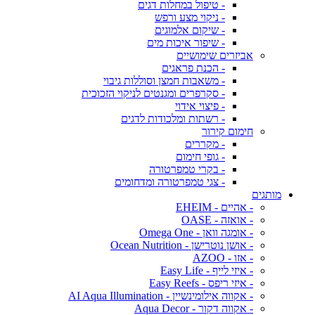
- טיפול במחלות דגים
- ניקוי מצע ורפש
- שיקום אלמוגים
- שיפור איכות מים
אביזרים שימושיים
- הכנת פראגים
- משאבות חמצן וסוללות גיבוי
- סקרפרים ומגנטים לניקוי הזכוכית
- פיצוי אידוי
- רשתות ומלכודות לדגים
חימום קירור
- מקררים
- גופי חימום
- בקרי טמפרטורה
- צגי טמפרטורה ומדחומים
מותגים
- אהיים - EHEIM
- אואזה - OASE
- אומגה וואן - Omega One
- אושן נוטרישן - Ocean Nutrition
- אזו - AZOO
- איזי לייף - Easy Life
- איזי ריפס - Easy Reefs
- אקווה אילומינשיין - AI Aqua Illumination
- אקווה דקור - Aqua Decor