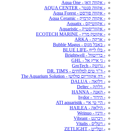
- אקווה וואן - Aqua One
- אקווה סנטר - AQUA CENTER
- אקווה פורסט - Aqua Forest
- אקווה קרמיק - Aqua Ceramic
- אקווטיקס - Aquatix
- אקווריסטיק - Aquaristic
- אקוטק מרין - ECOTECH MARINE
- ארקה - ARKA
- באבל מגוס - Bubble Magus
- בלו לייף -BLUE LIFE
- ברייטוול - Brightwell
- גי אייץ אל - GHL
- גרוטק - GroTech
- ד"ר טים למלוחים - DR. TIM'S
- דה אקווריום סולושן - The Aquarium Solution
- דלואה - DALUA
- דלתק - Deltec
- האנה - HANNA
- הידור - hydor
- היי טי איי - ATI aquaristik
- הילאה - HAILEA
- וויניו - Weinuo
- ויברנט - Vibrant
- ויטליס - Vitalis
- זטלייט - ZETLIGHT