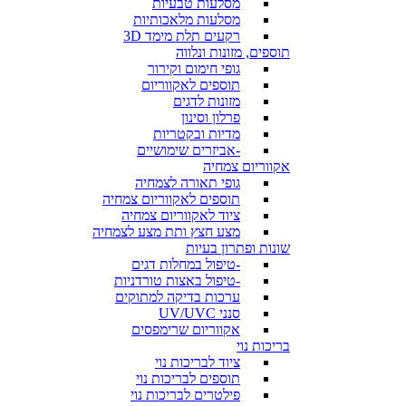
מסלעות טבעיות
מסלעות מלאכותיות
רקעים תלת מימד 3D
תוספים, מזונות ונלווה
גופי חימום וקירור
תוספים לאקווריום
מזונות לדגים
פרלון וסינון
מדיות ובקטריות
-אביזרים שימושיים
אקווריום צמחיה
גופי תאורה לצמחיה
תוספים לאקווריום צמחיה
ציוד לאקווריום צמחיה
מצע חצץ ותת מצע לצמחיה
שונות ופתרון בעיות
-טיפול במחלות דגים
-טיפול באצות טורדניות
ערכות בדיקה למתוקים
סנני UV/UVC
אקווריום שרימפסים
בריכות נוי
ציוד לבריכות נוי
תוספים לבריכות נוי
פילטרים לבריכות נוי