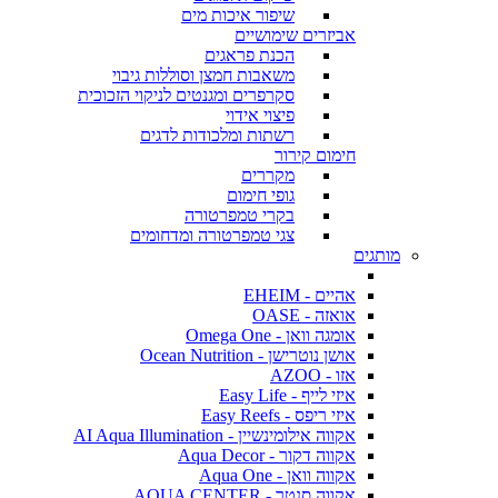
שיפור איכות מים
אביזרים שימושיים
הכנת פראגים
משאבות חמצן וסוללות גיבוי
סקרפרים ומגנטים לניקוי הזכוכית
פיצוי אידוי
רשתות ומלכודות לדגים
חימום קירור
מקררים
גופי חימום
בקרי טמפרטורה
צגי טמפרטורה ומדחומים
מותגים
אהיים - EHEIM
אואזה - OASE
אומגה וואן - Omega One
אושן נוטרישן - Ocean Nutrition
אזו - AZOO
איזי לייף - Easy Life
איזי ריפס - Easy Reefs
אקווה אילומינשיין - AI Aqua Illumination
אקווה דקור - Aqua Decor
אקווה וואן - Aqua One
אקווה סנטר - AQUA CENTER