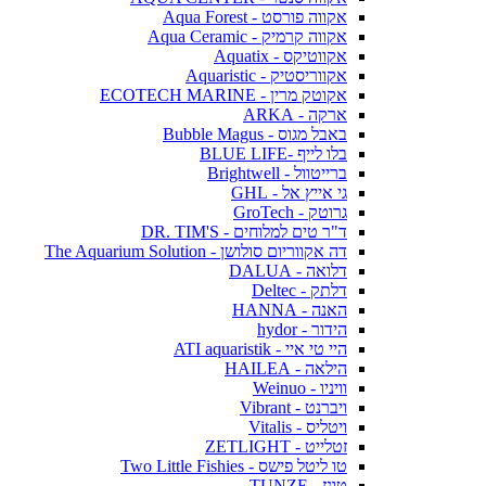
אקווה פורסט - Aqua Forest
אקווה קרמיק - Aqua Ceramic
אקווטיקס - Aquatix
אקווריסטיק - Aquaristic
אקוטק מרין - ECOTECH MARINE
ארקה - ARKA
באבל מגוס - Bubble Magus
בלו לייף -BLUE LIFE
ברייטוול - Brightwell
גי אייץ אל - GHL
גרוטק - GroTech
ד"ר טים למלוחים - DR. TIM'S
דה אקווריום סולושן - The Aquarium Solution
דלואה - DALUA
דלתק - Deltec
האנה - HANNA
הידור - hydor
היי טי איי - ATI aquaristik
הילאה - HAILEA
וויניו - Weinuo
ויברנט - Vibrant
ויטליס - Vitalis
זטלייט - ZETLIGHT
טו ליטל פישס - Two Little Fishies
טונז - TUNZE