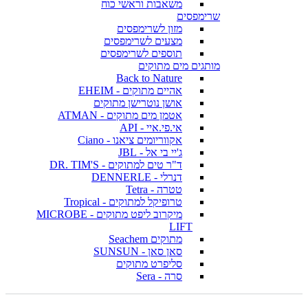
משאבות וראשי כוח
שרימפסים
מזון לשרימפסים
מצעים לשרימפסים
תוספים לשרימפסים
מותגים מים מתוקים
Back to Nature
אהיים מתוקים - EHEIM
אושן נוטרישן מתוקים
אטמן מים מתוקים - ATMAN
אי.פי.איי - API
אקווריומים ציאנו - Ciano
ג'יי בי אל - JBL
ד"ר טים למתוקים - DR. TIM'S
דנרלי - DENNERLE
טטרה - Tetra
טרופיקל למתוקים - Tropical
מיקרוב ליפט מתוקים - MICROBE
LIFT
מתוקים Seachem
סאן סאן - SUNSUN
סליפרט מתוקים
סרה - Sera