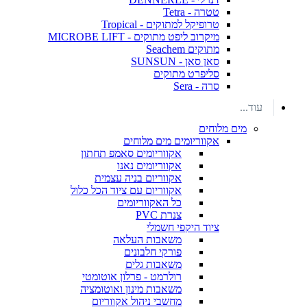
טטרה - Tetra
טרופיקל למתוקים - Tropical
מיקרוב ליפט מתוקים - MICROBE LIFT
מתוקים Seachem
סאן סאן - SUNSUN
סליפרט מתוקים
סרה - Sera
עוד...
מים מלוחים
אקווריומים מים מלוחים
אקווריומים סאמפ תחתון
אקווריומים נאנו
אקווריום בניה עצמית
אקווריום עם ציוד הכל כלול
כל האקווריומים
צנרת PVC
ציוד היקפי חשמלי
משאבות העלאה
פורקי חלבונים
משאבות גלים
רולרמט - פרלון אוטומטי
משאבות מינון ואוטומציה
מחשבי ניהול אקווריום