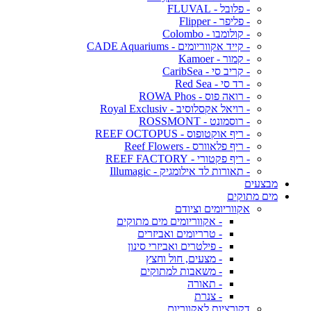
- פלובל - FLUVAL
- פליפר - Flipper
- קולומבו - Colombo
- קייד אקווריומים - CADE Aquariums
- קמור - Kamoer
- קריב סי - CaribSea
- רד סי - Red Sea
- רואה פוס - ROWA Phos
- רויאל אקסלוסיב - Royal Exclusiv
- רוסמונט - ROSSMONT
- ריף אוקטופוס - REEF OCTOPUS
- ריף פלאוורס - Reef Flowers
- ריף פקטורי - REEF FACTORY
- תאורות לד אילומגיק - Illumagic
מבצעים
מים מתוקים
אקווריומים וציודם
- אקווריומים מים מתוקים
- טרריומים ואביזרים
- פילטרים ואביזרי סינון
- מצעים, חול וחצץ
- משאבות למתוקים
- תאורה
- צנרת
דקורציות לאקווריום