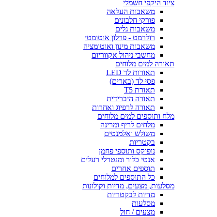
ציוד היקפי חשמלי
משאבות העלאה
פורקי חלבונים
משאבות גלים
רולרמט - פרלון אוטומטי
משאבות מינון ואוטומציה
מחשבי ניהול אקווריום
תאורה למים מלוחים
תאורות לד LED
פסי לד (בארים)
תאורת T5
תאורה היברידית
תאורה לרפיוג ואחרות
מלח ותוספים למים מלוחים
מלחים לריף ומרינה
משולש ואלמנטים
בקטריות
נופוקס ותוספי פחמן
אנטי כלור ומנטרלי רעלים
תוספים אחרים
כל התוספים למלוחים
מסלעות, מצעים, מדיות וקולונות
מדיות לבקטריות
מסלעות
מצעים / חול