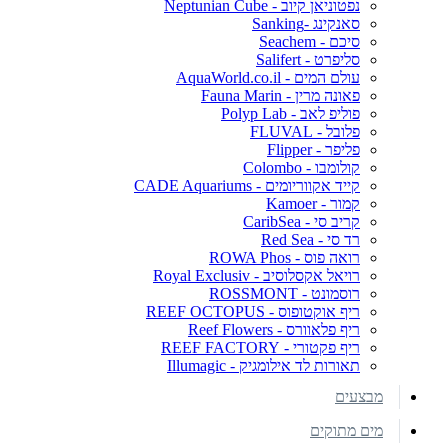
נפטוניאן קיוב - Neptunian Cube
סאנקינג -Sanking
סיכם - Seachem
סליפרט - Salifert
עולם המים - AquaWorld.co.il
פאונה מרין - Fauna Marin
פוליפ לאב - Polyp Lab
פלובל - FLUVAL
פליפר - Flipper
קולומבו - Colombo
קייד אקווריומים - CADE Aquariums
קמור - Kamoer
קריב סי - CaribSea
רד סי - Red Sea
רואה פוס - ROWA Phos
רויאל אקסלוסיב - Royal Exclusiv
רוסמונט - ROSSMONT
ריף אוקטופוס - REEF OCTOPUS
ריף פלאוורס - Reef Flowers
ריף פקטורי - REEF FACTORY
תאורות לד אילומגיק - Illumagic
מבצעים
מים מתוקים