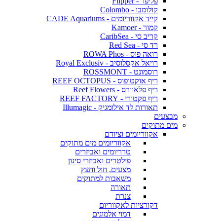
פליפר - Flipper
קולומבו - Colombo
קייד אקווריומים - CADE Aquariums
קמור - Kamoer
קריב סי - CaribSea
רד סי - Red Sea
רואה פוס - ROWA Phos
רויאל אקסלוסיב - Royal Exclusiv
רוסמונט - ROSSMONT
ריף אוקטופוס - REEF OCTOPUS
ריף פלאוורס - Reef Flowers
ריף פקטורי - REEF FACTORY
תאורות לד אילומגיק - Illumagic
מבצעים
מים מתוקים
אקווריומים וציודם
אקווריומים מים מתוקים
טרריומים ואביזרים
פילטרים ואביזרי סינון
מצעים, חול וחצץ
משאבות למתוקים
תאורה
צנרת
דקורציות לאקווריום
דמוי אלמוגים