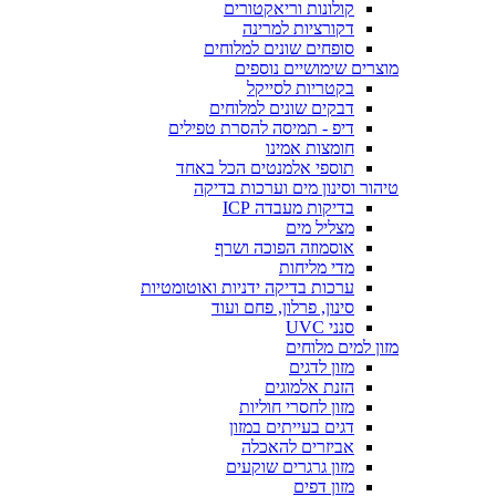
קולונות וריאקטורים
דקורציות למרינה
סופחים שונים למלוחים
מוצרים שימושיים נוספים
בקטריות לסייקל
דבקים שונים למלוחים
דיפ - תמיסה להסרת טפילים
חומצות אמינו
תוספי אלמנטים הכל באחד
טיהור וסינון מים וערכות בדיקה
בדיקות מעבדה ICP
מצליל מים
אוסמוזה הפוכה ושרף
מדי מליחות
ערכות בדיקה ידניות ואוטומטיות
סינון, פרלון, פחם ועוד
סנני UVC
מזון למים מלוחים
מזון לדגים
הזנת אלמוגים
מזון לחסרי חוליות
דגים בעייתים במזון
אביזרים להאכלה
מזון גרגרים שוקעים
מזון דפים