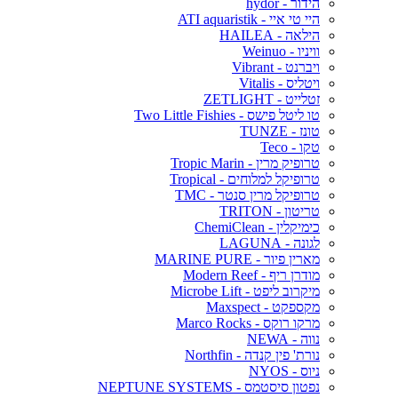
הידור - hydor
היי טי איי - ATI aquaristik
הילאה - HAILEA
וויניו - Weinuo
ויברנט - Vibrant
ויטליס - Vitalis
זטלייט - ZETLIGHT
טו ליטל פישס - Two Little Fishies
טונז - TUNZE
טקו - Teco
טרופיק מרין - Tropic Marin
טרופיקל למלוחים - Tropical
טרופיקל מרין סנטר - TMC
טריטון - TRITON
כימיקלין - ChemiClean
לגונה - LAGUNA
מארין פיור - MARINE PURE
מודרן ריף - Modern Reef
מיקרוב ליפט - Microbe Lift
מקספקט - Maxspect
מרקו רוקס - Marco Rocks
נווה - NEWA
נורת' פין קנדה - Northfin
ניוס - NYOS
נפטון סיסטמס - NEPTUNE SYSTEMS