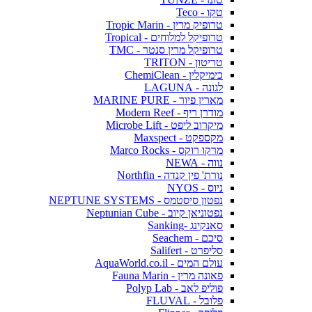
טקו - Teco
טרופיק מרין - Tropic Marin
טרופיקל למלוחים - Tropical
טרופיקל מרין סנטר - TMC
טריטון - TRITON
כימיקלין - ChemiClean
לגונה - LAGUNA
מארין פיור - MARINE PURE
מודרן ריף - Modern Reef
מיקרוב ליפט - Microbe Lift
מקספקט - Maxspect
מרקו רוקס - Marco Rocks
נווה - NEWA
נורת' פין קנדה - Northfin
ניוס - NYOS
נפטון סיסטמס - NEPTUNE SYSTEMS
נפטוניאן קיוב - Neptunian Cube
סאנקינג -Sanking
סיכם - Seachem
סליפרט - Salifert
עולם המים - AquaWorld.co.il
פאונה מרין - Fauna Marin
פוליפ לאב - Polyp Lab
פלובל - FLUVAL