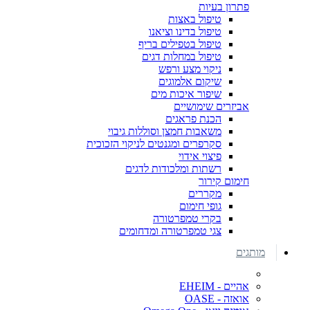
פתרון בעיות
טיפול באצות
טיפול בדינו וציאנו
טיפול בטפילים בריף
טיפול במחלות דגים
ניקוי מצע ורפש
שיקום אלמוגים
שיפור איכות מים
אביזרים שימושיים
הכנת פראגים
משאבות חמצן וסוללות גיבוי
סקרפרים ומגנטים לניקוי הזכוכית
פיצוי אידוי
רשתות ומלכודות לדגים
חימום קירור
מקררים
גופי חימום
בקרי טמפרטורה
צגי טמפרטורה ומדחומים
מותגים
אהיים - EHEIM
אואזה - OASE