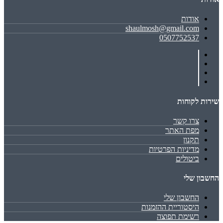
אודות
shaulmosh@gmail.com
0507752537
שירות לקוחות
צרו קשר
מפת האתר
תקנון
מדיניות הפרטיות
ביטולים
החשבון שלי
החשבון שלי
היסטוריית ההזמנות
רשימת תפוצה