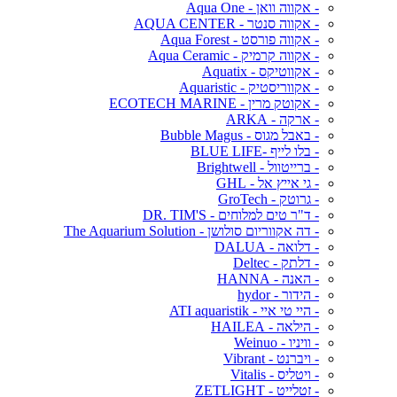
- אקווה וואן - Aqua One
- אקווה סנטר - AQUA CENTER
- אקווה פורסט - Aqua Forest
- אקווה קרמיק - Aqua Ceramic
- אקווטיקס - Aquatix
- אקווריסטיק - Aquaristic
- אקוטק מרין - ECOTECH MARINE
- ארקה - ARKA
- באבל מגוס - Bubble Magus
- בלו לייף -BLUE LIFE
- ברייטוול - Brightwell
- גי אייץ אל - GHL
- גרוטק - GroTech
- ד"ר טים למלוחים - DR. TIM'S
- דה אקווריום סולושן - The Aquarium Solution
- דלואה - DALUA
- דלתק - Deltec
- האנה - HANNA
- הידור - hydor
- היי טי איי - ATI aquaristik
- הילאה - HAILEA
- וויניו - Weinuo
- ויברנט - Vibrant
- ויטליס - Vitalis
- זטלייט - ZETLIGHT