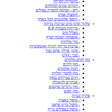
- בקטריות לסייקל
- דבקים שונים למלוחים
- דיפ - תמיסה להסרת טפילים
- חומצות אמינו
- תוספי אלמנטים הכל באחד
טיהור וסינון מים וערכות בדיקה
- בדיקות מעבדה ICP
- מצליל מים
- אוסמוזה הפוכה ושרף
- מדי מליחות
- ערכות בדיקה ידניות ואוטומטיות
- סינון, פרלון, פחם ועוד
- סנני UVC
מזון למים מלוחים
- מזון לדגים
- הזנת אלמוגים
- מזון לחסרי חוליות
- דגים בעייתים במזון
- אביזרים להאכלה
- מזון גרגרים שוקעים
- מזון דפים
פתרון בעיות
- טיפול באצות
- טיפול בדינו וציאנו
- טיפול בטפילים בריף