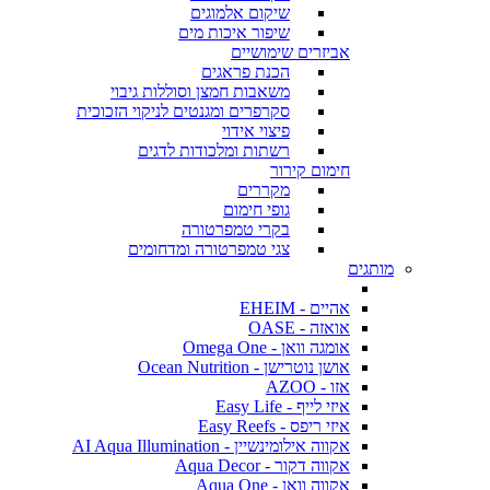
שיקום אלמוגים
שיפור איכות מים
אביזרים שימושיים
הכנת פראגים
משאבות חמצן וסוללות גיבוי
סקרפרים ומגנטים לניקוי הזכוכית
פיצוי אידוי
רשתות ומלכודות לדגים
חימום קירור
מקררים
גופי חימום
בקרי טמפרטורה
צגי טמפרטורה ומדחומים
מותגים
אהיים - EHEIM
אואזה - OASE
אומגה וואן - Omega One
אושן נוטרישן - Ocean Nutrition
אזו - AZOO
איזי לייף - Easy Life
איזי ריפס - Easy Reefs
אקווה אילומינשיין - AI Aqua Illumination
אקווה דקור - Aqua Decor
אקווה וואן - Aqua One