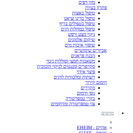
מזון דפים
פתרון בעיות
טיפול באצות
טיפול בדינו וציאנו
טיפול בטפילים בריף
טיפול במחלות דגים
ניקוי מצע ורפש
שיקום אלמוגים
שיפור איכות מים
אביזרים שימושיים
הכנת פראגים
משאבות חמצן וסוללות גיבוי
סקרפרים ומגנטים לניקוי הזכוכית
פיצוי אידוי
רשתות ומלכודות לדגים
חימום קירור
מקררים
גופי חימום
בקרי טמפרטורה
צגי טמפרטורה ומדחומים
מותגים
אהיים - EHEIM
אואזה - OASE