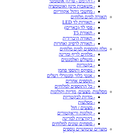
- רולרמט - פרלון אוטומטי
- משאבות מינון ואוטומציה
- מחשבי ניהול אקווריום
תאורה למים מלוחים
- תאורות לד LED
- פסי לד (בארים)
- תאורת T5
- תאורה היברידית
- תאורה לרפיוג ואחרות
מלח ותוספים למים מלוחים
- מלחים לריף ומרינה
- משולש ואלמנטים
- בקטריות
- נופוקס ותוספי פחמן
- אנטי כלור ומנטרלי רעלים
- תוספים אחרים
- כל התוספים למלוחים
מסלעות, מצעים, מדיות וקולונות
- מדיות לבקטריות
- מסלעות
- מצעים / חול
- קולונות וריאקטורים
- דקורציות למרינה
- סופחים שונים למלוחים
מוצרים שימושיים נוספים