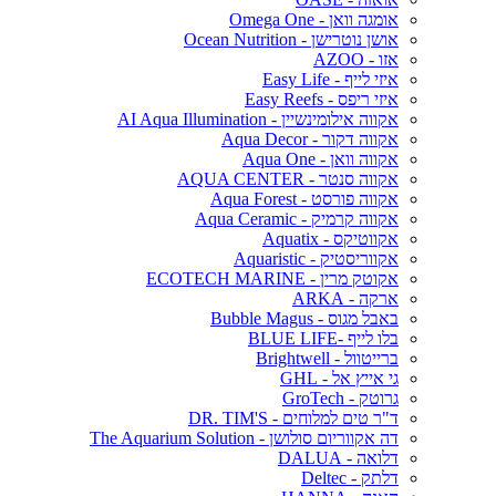
אומגה וואן - Omega One
אושן נוטרישן - Ocean Nutrition
אזו - AZOO
איזי לייף - Easy Life
איזי ריפס - Easy Reefs
אקווה אילומינשיין - AI Aqua Illumination
אקווה דקור - Aqua Decor
אקווה וואן - Aqua One
אקווה סנטר - AQUA CENTER
אקווה פורסט - Aqua Forest
אקווה קרמיק - Aqua Ceramic
אקווטיקס - Aquatix
אקווריסטיק - Aquaristic
אקוטק מרין - ECOTECH MARINE
ארקה - ARKA
באבל מגוס - Bubble Magus
בלו לייף -BLUE LIFE
ברייטוול - Brightwell
גי אייץ אל - GHL
גרוטק - GroTech
ד"ר טים למלוחים - DR. TIM'S
דה אקווריום סולושן - The Aquarium Solution
דלואה - DALUA
דלתק - Deltec