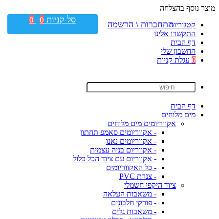
מוצר נוסף בהצלחה
סל קניות
0
0
התחברות \ הרשמה
קטגוריות
התקשרו אלינו
דף הבית
החשבון שלי
0
עגלת קניות
דף הבית
מים מלוחים
אקווריומים מים מלוחים
- אקווריומים סאמפ תחתון
- אקווריומים נאנו
- אקווריום בניה עצמית
- אקווריום עם ציוד הכל כלול
- כל האקווריומים
- צנרת PVC
ציוד היקפי חשמלי
- משאבות העלאה
- פורקי חלבונים
- משאבות גלים