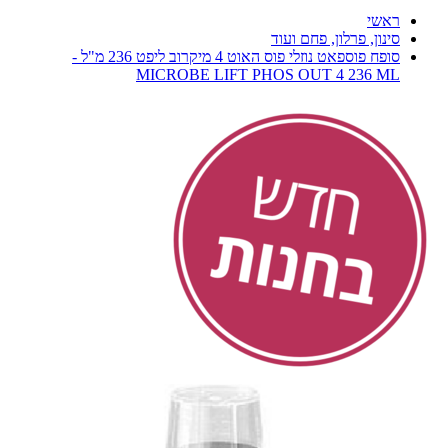
ראשי
סינון, פרלון, פחם ועוד
סופח פוספאט נוזלי פוס האוט 4 מיקרוב ליפט 236 מ"ל -
MICROBE LIFT PHOS OUT 4 236 ML