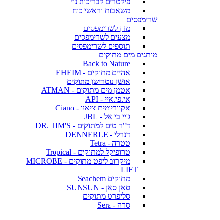
פילטרים לבריכות נוי
משאבות וראשי כוח
שרימפסים
מזון לשרימפסים
מצעים לשרימפסים
תוספים לשרימפסים
מותגים מים מתוקים
Back to Nature
אהיים מתוקים - EHEIM
אושן נוטרישן מתוקים
אטמן מים מתוקים - ATMAN
אי.פי.איי - API
אקווריומים ציאנו - Ciano
ג'יי בי אל - JBL
ד"ר טים למתוקים - DR. TIM'S
דנרלי - DENNERLE
טטרה - Tetra
טרופיקל למתוקים - Tropical
מיקרוב ליפט מתוקים - MICROBE
LIFT
מתוקים Seachem
סאן סאן - SUNSUN
סליפרט מתוקים
סרה - Sera