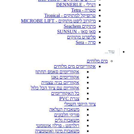
דנרלי - DENNERLE
טטרה - Tetra
טרופיקל למתוקים - Tropical
מיקרוב ליפט מתוקים - MICROBE LIFT
מתוקים Seachem
סאן סאן - SUNSUN
סליפרט מתוקים
סרה - Sera
עוד...
מים מלוחים
אקווריומים מים מלוחים
אקווריומים סאמפ תחתון
אקווריומים נאנו
אקווריום בניה עצמית
אקווריום עם ציוד הכל כלול
כל האקווריומים
צנרת PVC
ציוד היקפי חשמלי
משאבות העלאה
פורקי חלבונים
משאבות גלים
רולרמט - פרלון אוטומטי
משאבות מינון ואוטומציה