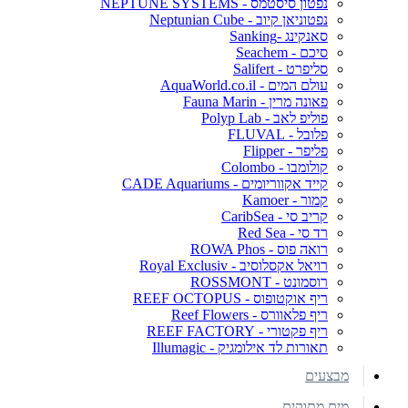
נפטון סיסטמס - NEPTUNE SYSTEMS
נפטוניאן קיוב - Neptunian Cube
סאנקינג -Sanking
סיכם - Seachem
סליפרט - Salifert
עולם המים - AquaWorld.co.il
פאונה מרין - Fauna Marin
פוליפ לאב - Polyp Lab
פלובל - FLUVAL
פליפר - Flipper
קולומבו - Colombo
קייד אקווריומים - CADE Aquariums
קמור - Kamoer
קריב סי - CaribSea
רד סי - Red Sea
רואה פוס - ROWA Phos
רויאל אקסלוסיב - Royal Exclusiv
רוסמונט - ROSSMONT
ריף אוקטופוס - REEF OCTOPUS
ריף פלאוורס - Reef Flowers
ריף פקטורי - REEF FACTORY
תאורות לד אילומגיק - Illumagic
מבצעים
מים מתוקים