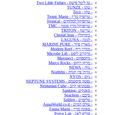
- טו ליטל פישס - Two Little Fishies
- טונז - TUNZE
- טקו - Teco
- טרופיק מרין - Tropic Marin
- טרופיקל למלוחים - Tropical
- טרופיקל מרין סנטר - TMC
- טריטון - TRITON
- כימיקלין - ChemiClean
- לגונה - LAGUNA
- מארין פיור - MARINE PURE
- מודרן ריף - Modern Reef
- מיקרוב ליפט - Microbe Lift
- מקספקט - Maxspect
- מרקו רוקס - Marco Rocks
- נווה - NEWA
- נורת' פין קנדה - Northfin
- ניוס - NYOS
- נפטון סיסטמס - NEPTUNE SYSTEMS
- נפטוניאן קיוב - Neptunian Cube
- סאנקינג -Sanking
- סיכם - Seachem
- סליפרט - Salifert
- עולם המים - AquaWorld.co.il
- פאונה מרין - Fauna Marin
- פוליפ לאב - Polyp Lab