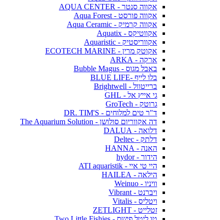
אקווה סנטר - AQUA CENTER
אקווה פורסט - Aqua Forest
אקווה קרמיק - Aqua Ceramic
אקווטיקס - Aquatix
אקווריסטיק - Aquaristic
אקוטק מרין - ECOTECH MARINE
ארקה - ARKA
באבל מגוס - Bubble Magus
בלו לייף -BLUE LIFE
ברייטוול - Brightwell
גי אייץ אל - GHL
גרוטק - GroTech
ד"ר טים למלוחים - DR. TIM'S
דה אקווריום סולושן - The Aquarium Solution
דלואה - DALUA
דלתק - Deltec
האנה - HANNA
הידור - hydor
היי טי איי - ATI aquaristik
הילאה - HAILEA
וויניו - Weinuo
ויברנט - Vibrant
ויטליס - Vitalis
זטלייט - ZETLIGHT
טו ליטל פישס - Two Little Fishies