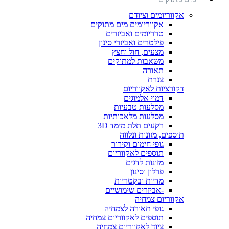
אקווריומים וציודם
אקווריומים מים מתוקים
טרריומים ואביזרים
פילטרים ואביזרי סינון
מצעים, חול וחצץ
משאבות למתוקים
תאורה
צנרת
דקורציות לאקווריום
דמוי אלמוגים
מסלעות טבעיות
מסלעות מלאכותיות
רקעים תלת מימד 3D
תוספים, מזונות ונלווה
גופי חימום וקירור
תוספים לאקווריום
מזונות לדגים
פרלון וסינון
מדיות ובקטריות
-אביזרים שימושיים
אקווריום צמחיה
גופי תאורה לצמחיה
תוספים לאקווריום צמחיה
ציוד לאקווריום צמחיה