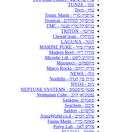
טונז - TUNZE
טקו - Teco
טרופיק מרין - Tropic Marin
טרופיקל למלוחים - Tropical
טרופיקל מרין סנטר - TMC
טריטון - TRITON
כימיקלין - ChemiClean
לגונה - LAGUNA
מארין פיור - MARINE PURE
מודרן ריף - Modern Reef
מיקרוב ליפט - Microbe Lift
מקספקט - Maxspect
מרקו רוקס - Marco Rocks
נווה - NEWA
נורת' פין קנדה - Northfin
ניוס - NYOS
נפטון סיסטמס - NEPTUNE SYSTEMS
נפטוניאן קיוב - Neptunian Cube
סאנקינג -Sanking
סיכם - Seachem
סליפרט - Salifert
עולם המים - AquaWorld.co.il
פאונה מרין - Fauna Marin
פוליפ לאב - Polyp Lab
פלובל - FLUVAL