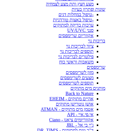
מצע חצץ ותת מצע לצמחיה
שונות ופתרון בעיות
-טיפול במחלות דגים
-טיפול באצות טורדניות
ערכות בדיקה למתוקים
סנני UV/UVC
אקווריום שרימפסים
בריכות נוי
ציוד לבריכות נוי
תוספים לבריכות נוי
פילטרים לבריכות נוי
משאבות וראשי כוח
שרימפסים
מזון לשרימפסים
מצעים לשרימפסים
תוספים לשרימפסים
מותגים מים מתוקים
Back to Nature
אהיים מתוקים - EHEIM
אושן נוטרישן מתוקים
אטמן מים מתוקים - ATMAN
אי.פי.איי - API
אקווריומים ציאנו - Ciano
ג'יי בי אל - JBL
ד"ר טים למתוקים - DR. TIM'S