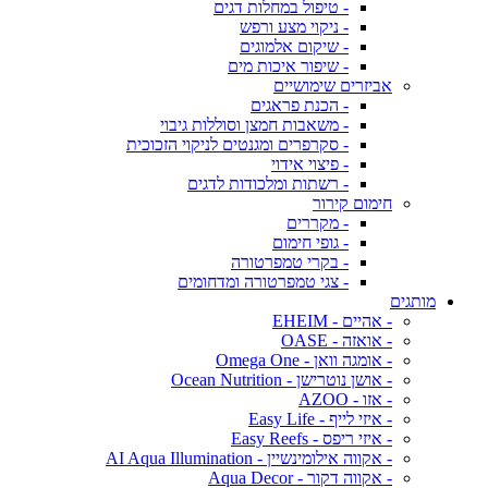
- טיפול במחלות דגים
- ניקוי מצע ורפש
- שיקום אלמוגים
- שיפור איכות מים
אביזרים שימושיים
- הכנת פראגים
- משאבות חמצן וסוללות גיבוי
- סקרפרים ומגנטים לניקוי הזכוכית
- פיצוי אידוי
- רשתות ומלכודות לדגים
חימום קירור
- מקררים
- גופי חימום
- בקרי טמפרטורה
- צגי טמפרטורה ומדחומים
מותגים
- אהיים - EHEIM
- אואזה - OASE
- אומגה וואן - Omega One
- אושן נוטרישן - Ocean Nutrition
- אזו - AZOO
- איזי לייף - Easy Life
- איזי ריפס - Easy Reefs
- אקווה אילומינשיין - AI Aqua Illumination
- אקווה דקור - Aqua Decor