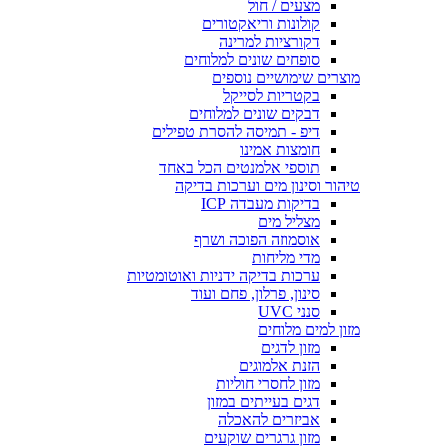
מצעים / חול
קולונות וריאקטורים
דקורציות למרינה
סופחים שונים למלוחים
מוצרים שימושיים נוספים
בקטריות לסייקל
דבקים שונים למלוחים
דיפ - תמיסה להסרת טפילים
חומצות אמינו
תוספי אלמנטים הכל באחד
טיהור וסינון מים וערכות בדיקה
בדיקות מעבדה ICP
מצליל מים
אוסמוזה הפוכה ושרף
מדי מליחות
ערכות בדיקה ידניות ואוטומטיות
סינון, פרלון, פחם ועוד
סנני UVC
מזון למים מלוחים
מזון לדגים
הזנת אלמוגים
מזון לחסרי חוליות
דגים בעייתים במזון
אביזרים להאכלה
מזון גרגרים שוקעים