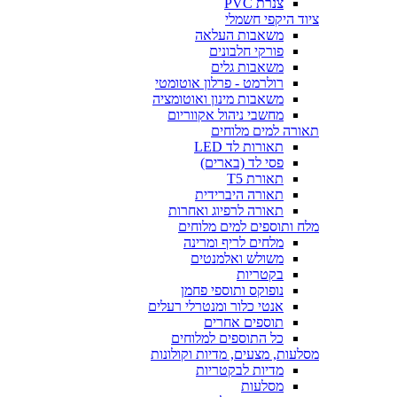
צנרת PVC
ציוד היקפי חשמלי
משאבות העלאה
פורקי חלבונים
משאבות גלים
רולרמט - פרלון אוטומטי
משאבות מינון ואוטומציה
מחשבי ניהול אקווריום
תאורה למים מלוחים
תאורות לד LED
פסי לד (בארים)
תאורת T5
תאורה היברידית
תאורה לרפיוג ואחרות
מלח ותוספים למים מלוחים
מלחים לריף ומרינה
משולש ואלמנטים
בקטריות
נופוקס ותוספי פחמן
אנטי כלור ומנטרלי רעלים
תוספים אחרים
כל התוספים למלוחים
מסלעות, מצעים, מדיות וקולונות
מדיות לבקטריות
מסלעות