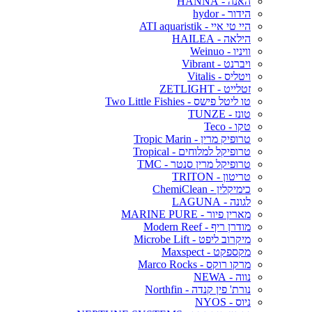
האנה - HANNA
הידור - hydor
היי טי איי - ATI aquaristik
הילאה - HAILEA
וויניו - Weinuo
ויברנט - Vibrant
ויטליס - Vitalis
זטלייט - ZETLIGHT
טו ליטל פישס - Two Little Fishies
טונז - TUNZE
טקו - Teco
טרופיק מרין - Tropic Marin
טרופיקל למלוחים - Tropical
טרופיקל מרין סנטר - TMC
טריטון - TRITON
כימיקלין - ChemiClean
לגונה - LAGUNA
מארין פיור - MARINE PURE
מודרן ריף - Modern Reef
מיקרוב ליפט - Microbe Lift
מקספקט - Maxspect
מרקו רוקס - Marco Rocks
נווה - NEWA
נורת' פין קנדה - Northfin
ניוס - NYOS