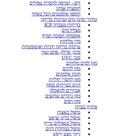
דיפ - תמיסה להסרת טפילים
חומצות אמינו
תוספי אלמנטים הכל באחד
טיהור וסינון מים וערכות בדיקה
בדיקות מעבדה ICP
מצליל מים
אוסמוזה הפוכה ושרף
מדי מליחות
ערכות בדיקה ידניות ואוטומטיות
סינון, פרלון, פחם ועוד
סנני UVC
מזון למים מלוחים
מזון לדגים
הזנת אלמוגים
מזון לחסרי חוליות
דגים בעייתים במזון
אביזרים להאכלה
מזון גרגרים שוקעים
מזון דפים
פתרון בעיות
טיפול באצות
טיפול בדינו וציאנו
טיפול בטפילים בריף
טיפול במחלות דגים
ניקוי מצע ורפש