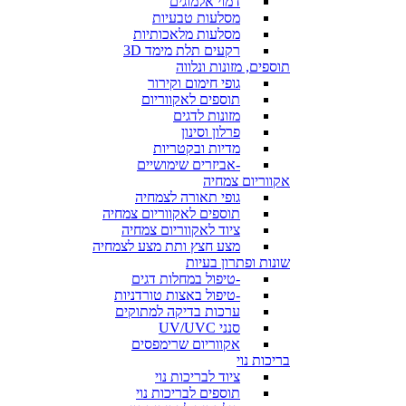
דמוי אלמוגים
מסלעות טבעיות
מסלעות מלאכותיות
רקעים תלת מימד 3D
תוספים, מזונות ונלווה
גופי חימום וקירור
תוספים לאקווריום
מזונות לדגים
פרלון וסינון
מדיות ובקטריות
-אביזרים שימושיים
אקווריום צמחיה
גופי תאורה לצמחיה
תוספים לאקווריום צמחיה
ציוד לאקווריום צמחיה
מצע חצץ ותת מצע לצמחיה
שונות ופתרון בעיות
-טיפול במחלות דגים
-טיפול באצות טורדניות
ערכות בדיקה למתוקים
סנני UV/UVC
אקווריום שרימפסים
בריכות נוי
ציוד לבריכות נוי
תוספים לבריכות נוי