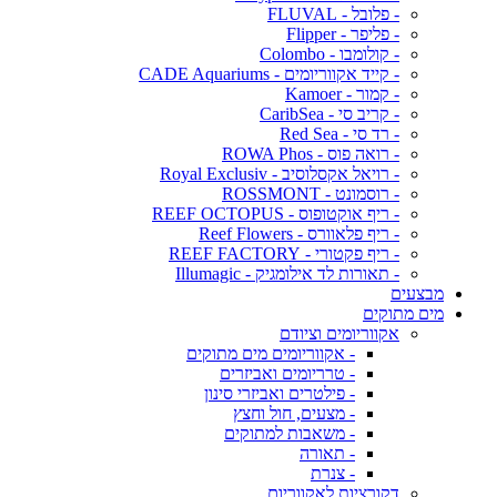
- פלובל - FLUVAL
- פליפר - Flipper
- קולומבו - Colombo
- קייד אקווריומים - CADE Aquariums
- קמור - Kamoer
- קריב סי - CaribSea
- רד סי - Red Sea
- רואה פוס - ROWA Phos
- רויאל אקסלוסיב - Royal Exclusiv
- רוסמונט - ROSSMONT
- ריף אוקטופוס - REEF OCTOPUS
- ריף פלאוורס - Reef Flowers
- ריף פקטורי - REEF FACTORY
- תאורות לד אילומגיק - Illumagic
מבצעים
מים מתוקים
אקווריומים וציודם
- אקווריומים מים מתוקים
- טרריומים ואביזרים
- פילטרים ואביזרי סינון
- מצעים, חול וחצץ
- משאבות למתוקים
- תאורה
- צנרת
דקורציות לאקווריום