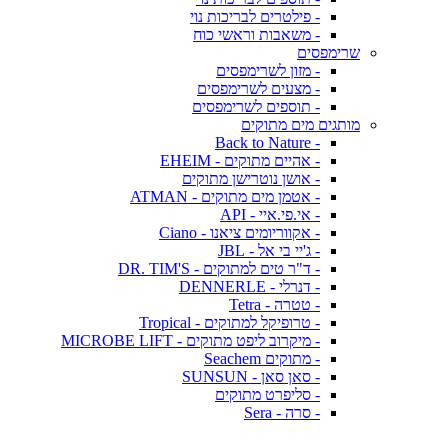
- פילטרים לבריכות נוי
- משאבות וראשי כוח
שרימפסים
- מזון לשרימפסים
- מצעים לשרימפסים
- תוספים לשרימפסים
מותגים מים מתוקים
- Back to Nature
- אהיים מתוקים - EHEIM
- אושן נוטרישן מתוקים
- אטמן מים מתוקים - ATMAN
- אי.פי.איי - API
- אקווריומים ציאנו - Ciano
- ג'יי בי אל - JBL
- ד"ר טים למתוקים - DR. TIM'S
- דנרלי - DENNERLE
- טטרה - Tetra
- טרופיקל למתוקים - Tropical
- מיקרוב ליפט מתוקים - MICROBE LIFT
- מתוקים Seachem
- סאן סאן - SUNSUN
- סליפרט מתוקים
- סרה - Sera