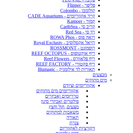
פליפר - Flipper
קולומבו - Colombo
קייד אקווריומים - CADE Aquariums
קמור - Kamoer
קריב סי - CaribSea
רד סי - Red Sea
רואה פוס - ROWA Phos
רויאל אקסלוסיב - Royal Exclusiv
רוסמונט - ROSSMONT
ריף אוקטופוס - REEF OCTOPUS
ריף פלאוורס - Reef Flowers
ריף פקטורי - REEF FACTORY
תאורות לד אילומגיק - Illumagic
מבצעים
מים מתוקים
אקווריומים וציודם
אקווריומים מים מתוקים
טרריומים ואביזרים
פילטרים ואביזרי סינון
מצעים, חול וחצץ
משאבות למתוקים
תאורה
צנרת
דקורציות לאקווריום