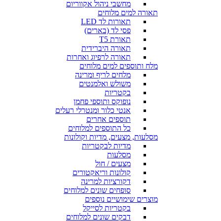
מחשבי ניהול אקווריום
תאורה למים מלוחים
תאורות לד LED
פסי לד (בארים)
תאורת T5
תאורה היברידית
תאורה לרפיוג ואחרות
מלח ותוספים למים מלוחים
מלחים לריף ומרינה
משולש ואלמנטים
בקטריות
נופוקס ותוספי פחמן
אנטי כלור ומנטרלי רעלים
תוספים אחרים
כל התוספים למלוחים
מסלעות, מצעים, מדיות וקולונות
מדיות לבקטריות
מסלעות
מצעים / חול
קולונות וריאקטורים
דקורציות למרינה
סופחים שונים למלוחים
מוצרים שימושיים נוספים
בקטריות לסייקל
דבקים שונים למלוחים