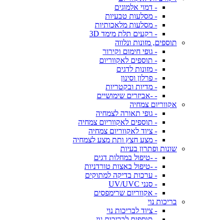
- דמוי אלמוגים
- מסלעות טבעיות
- מסלעות מלאכותיות
- רקעים תלת מימד 3D
תוספים, מזונות ונלווה
- גופי חימום וקירור
- תוספים לאקווריום
- מזונות לדגים
- פרלון וסינון
- מדיות ובקטריות
- -אביזרים שימושיים
אקווריום צמחיה
- גופי תאורה לצמחיה
- תוספים לאקווריום צמחיה
- ציוד לאקווריום צמחיה
- מצע חצץ ותת מצע לצמחיה
שונות ופתרון בעיות
- -טיפול במחלות דגים
- -טיפול באצות טורדניות
- ערכות בדיקה למתוקים
- סנני UV/UVC
- אקווריום שרימפסים
בריכות נוי
- ציוד לבריכות נוי
- תוספים לבריכות נוי