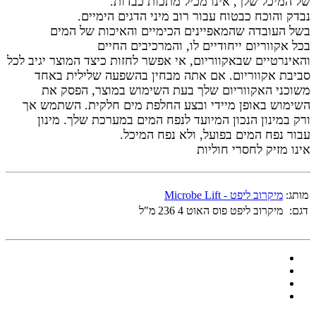
של
המיכל שלך, אינו מכיל מתכות כבדות.
נבדק והוכח כבטוח עבור רוב מיני הדגים הימיים.
בשל העובדה שהמאפיינים הכימיים והאיכות של המים
בכל
אקווריום ייחודיים לו, והמרכיבים החיים
והאינרטיים
שבאקווריום, אי אפשר לחזות כיצד המוצר יגיב לכל
סביבת
אקווריום. אם אתה מבחין בהשפעה שלילית באחד
משוכני
האקווריום שלך בעת השימוש במוצר, הפסק את
השימוש
באופן מיידי ובצע החלפת מים חלקית. השתמש אך
ורק
במינון הנכון המיועד לנפח המים במערכת שלך. מינון
עבור
נפח המים בפועל, ולא נפח המיכל.
אינו מזיק לחסרי חוליות
מותג:
מיקרוב ליפט - Microbe Lift
דגם:
מיקרוב ליפט פוס האוט 4 236 מ"ל