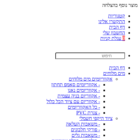
מוצר נוסף בהצלחה
קטגוריות
התקשרו אלינו
דף הבית
החשבון שלי
0
עגלת קניות
דף הבית
מים מלוחים
אקווריומים מים מלוחים
- אקווריומים סאמפ תחתון
- אקווריומים נאנו
- אקווריום בניה עצמית
- אקווריום עם ציוד הכל כלול
- כל האקווריומים
- צנרת PVC
ציוד היקפי חשמלי
- משאבות העלאה
- פורקי חלבונים
- משאבות גלים