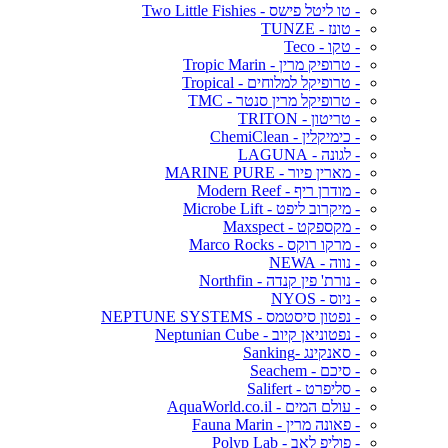
- טו ליטל פישס - Two Little Fishies
- טונז - TUNZE
- טקו - Teco
- טרופיק מרין - Tropic Marin
- טרופיקל למלוחים - Tropical
- טרופיקל מרין סנטר - TMC
- טריטון - TRITON
- כימיקלין - ChemiClean
- לגונה - LAGUNA
- מארין פיור - MARINE PURE
- מודרן ריף - Modern Reef
- מיקרוב ליפט - Microbe Lift
- מקספקט - Maxspect
- מרקו רוקס - Marco Rocks
- נווה - NEWA
- נורת' פין קנדה - Northfin
- ניוס - NYOS
- נפטון סיסטמס - NEPTUNE SYSTEMS
- נפטוניאן קיוב - Neptunian Cube
- סאנקינג -Sanking
- סיכם - Seachem
- סליפרט - Salifert
- עולם המים - AquaWorld.co.il
- פאונה מרין - Fauna Marin
- פוליפ לאב - Polyp Lab