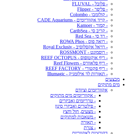
- פלובל - FLUVAL
- פליפר - Flipper
- קולומבו - Colombo
- קייד אקווריומים - CADE Aquariums
- קמור - Kamoer
- קריב סי - CaribSea
- רד סי - Red Sea
- רואה פוס - ROWA Phos
- רויאל אקסלוסיב - Royal Exclusiv
- רוסמונט - ROSSMONT
- ריף אוקטופוס - REEF OCTOPUS
- ריף פלאוורס - Reef Flowers
- ריף פקטורי - REEF FACTORY
- תאורות לד אילומגיק - Illumagic
מבצעים
מים מתוקים
אקווריומים וציודם
- אקווריומים מים מתוקים
- טרריומים ואביזרים
- פילטרים ואביזרי סינון
- מצעים, חול וחצץ
- משאבות למתוקים
- תאורה
- צנרת
דקורציות לאקווריום