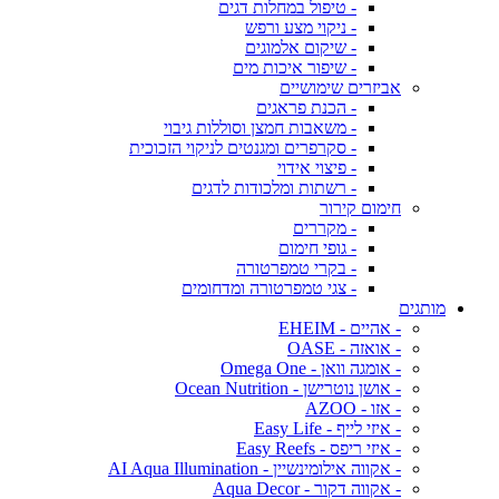
- טיפול במחלות דגים
- ניקוי מצע ורפש
- שיקום אלמוגים
- שיפור איכות מים
אביזרים שימושיים
- הכנת פראגים
- משאבות חמצן וסוללות גיבוי
- סקרפרים ומגנטים לניקוי הזכוכית
- פיצוי אידוי
- רשתות ומלכודות לדגים
חימום קירור
- מקררים
- גופי חימום
- בקרי טמפרטורה
- צגי טמפרטורה ומדחומים
מותגים
- אהיים - EHEIM
- אואזה - OASE
- אומגה וואן - Omega One
- אושן נוטרישן - Ocean Nutrition
- אזו - AZOO
- איזי לייף - Easy Life
- איזי ריפס - Easy Reefs
- אקווה אילומינשיין - AI Aqua Illumination
- אקווה דקור - Aqua Decor