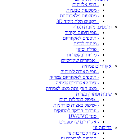
- דמוי אלמוגים
- מסלעות טבעיות
- מסלעות מלאכותיות
- רקעים תלת מימד 3D
תוספים, מזונות ונלווה
- גופי חימום וקירור
- תוספים לאקווריום
- מזונות לדגים
- פרלון וסינון
- מדיות ובקטריות
- -אביזרים שימושיים
אקווריום צמחיה
- גופי תאורה לצמחיה
- תוספים לאקווריום צמחיה
- ציוד לאקווריום צמחיה
- מצע חצץ ותת מצע לצמחיה
שונות ופתרון בעיות
- -טיפול במחלות דגים
- -טיפול באצות טורדניות
- ערכות בדיקה למתוקים
- סנני UV/UVC
- אקווריום שרימפסים
בריכות נוי
- ציוד לבריכות נוי
- תוספים לבריכות נוי