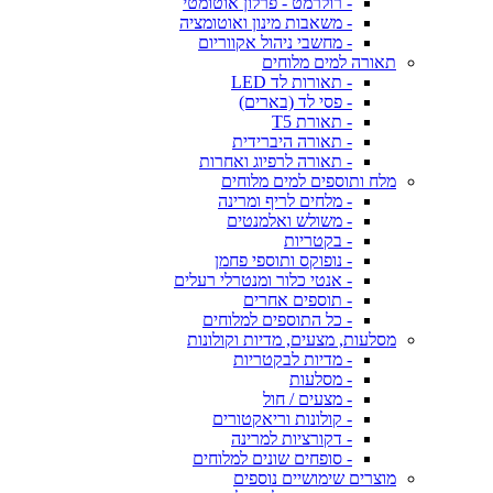
- רולרמט - פרלון אוטומטי
- משאבות מינון ואוטומציה
- מחשבי ניהול אקווריום
תאורה למים מלוחים
- תאורות לד LED
- פסי לד (בארים)
- תאורת T5
- תאורה היברידית
- תאורה לרפיוג ואחרות
מלח ותוספים למים מלוחים
- מלחים לריף ומרינה
- משולש ואלמנטים
- בקטריות
- נופוקס ותוספי פחמן
- אנטי כלור ומנטרלי רעלים
- תוספים אחרים
- כל התוספים למלוחים
מסלעות, מצעים, מדיות וקולונות
- מדיות לבקטריות
- מסלעות
- מצעים / חול
- קולונות וריאקטורים
- דקורציות למרינה
- סופחים שונים למלוחים
מוצרים שימושיים נוספים