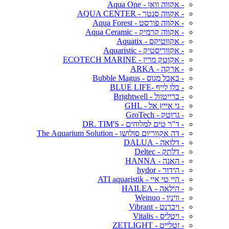
- אקווה וואן - Aqua One
- אקווה סנטר - AQUA CENTER
- אקווה פורסט - Aqua Forest
- אקווה קרמיק - Aqua Ceramic
- אקווטיקס - Aquatix
- אקווריסטיק - Aquaristic
- אקוטק מרין - ECOTECH MARINE
- ארקה - ARKA
- באבל מגוס - Bubble Magus
- בלו לייף -BLUE LIFE
- ברייטוול - Brightwell
- גי אייץ אל - GHL
- גרוטק - GroTech
- ד"ר טים למלוחים - DR. TIM'S
- דה אקווריום סולושן - The Aquarium Solution
- דלואה - DALUA
- דלתק - Deltec
- האנה - HANNA
- הידור - hydor
- היי טי איי - ATI aquaristik
- הילאה - HAILEA
- וויניו - Weinuo
- ויברנט - Vibrant
- ויטליס - Vitalis
- זטלייט - ZETLIGHT