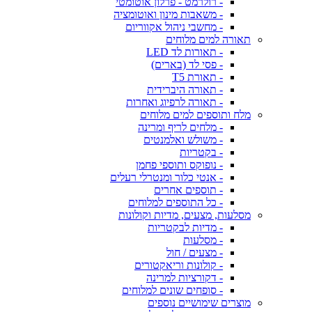
- רולרמט - פרלון אוטומטי
- משאבות מינון ואוטומציה
- מחשבי ניהול אקווריום
תאורה למים מלוחים
- תאורות לד LED
- פסי לד (בארים)
- תאורת T5
- תאורה היברידית
- תאורה לרפיוג ואחרות
מלח ותוספים למים מלוחים
- מלחים לריף ומרינה
- משולש ואלמנטים
- בקטריות
- נופוקס ותוספי פחמן
- אנטי כלור ומנטרלי רעלים
- תוספים אחרים
- כל התוספים למלוחים
מסלעות, מצעים, מדיות וקולונות
- מדיות לבקטריות
- מסלעות
- מצעים / חול
- קולונות וריאקטורים
- דקורציות למרינה
- סופחים שונים למלוחים
מוצרים שימושיים נוספים