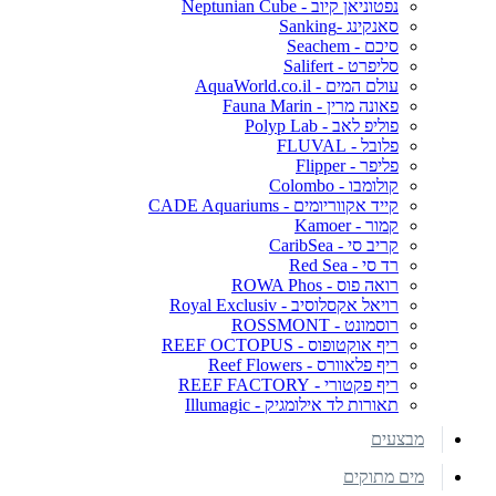
נפטוניאן קיוב - Neptunian Cube
סאנקינג -Sanking
סיכם - Seachem
סליפרט - Salifert
עולם המים - AquaWorld.co.il
פאונה מרין - Fauna Marin
פוליפ לאב - Polyp Lab
פלובל - FLUVAL
פליפר - Flipper
קולומבו - Colombo
קייד אקווריומים - CADE Aquariums
קמור - Kamoer
קריב סי - CaribSea
רד סי - Red Sea
רואה פוס - ROWA Phos
רויאל אקסלוסיב - Royal Exclusiv
רוסמונט - ROSSMONT
ריף אוקטופוס - REEF OCTOPUS
ריף פלאוורס - Reef Flowers
ריף פקטורי - REEF FACTORY
תאורות לד אילומגיק - Illumagic
מבצעים
מים מתוקים