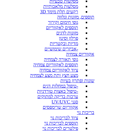
מסלעות טבעיות
מסלעות מלאכותיות
רקעים תלת מימד 3D
תוספים, מזונות ונלווה
גופי חימום וקירור
תוספים לאקווריום
מזונות לדגים
פרלון וסינון
מדיות ובקטריות
-אביזרים שימושיים
אקווריום צמחיה
גופי תאורה לצמחיה
תוספים לאקווריום צמחיה
ציוד לאקווריום צמחיה
מצע חצץ ותת מצע לצמחיה
שונות ופתרון בעיות
-טיפול במחלות דגים
-טיפול באצות טורדניות
ערכות בדיקה למתוקים
סנני UV/UVC
אקווריום שרימפסים
בריכות נוי
ציוד לבריכות נוי
תוספים לבריכות נוי
פילטרים לבריכות נוי