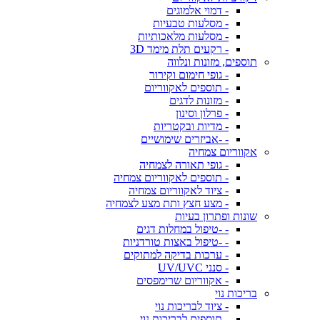
- דמוי אלמוגים
- מסלעות טבעיות
- מסלעות מלאכותיות
- רקעים תלת מימד 3D
תוספים, מזונות ונלווה
- גופי חימום וקירור
- תוספים לאקווריום
- מזונות לדגים
- פרלון וסינון
- מדיות ובקטריות
- -אביזרים שימושיים
אקווריום צמחיה
- גופי תאורה לצמחיה
- תוספים לאקווריום צמחיה
- ציוד לאקווריום צמחיה
- מצע חצץ ותת מצע לצמחיה
שונות ופתרון בעיות
- -טיפול במחלות דגים
- -טיפול באצות טורדניות
- ערכות בדיקה למתוקים
- סנני UV/UVC
- אקווריום שרימפסים
בריכות נוי
- ציוד לבריכות נוי
- תוספים לבריכות נוי