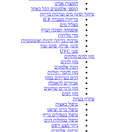
חומצות אמינו
תוספי אלמנטים הכל באחד
טיהור וסינון מים וערכות בדיקה
בדיקות מעבדה ICP
מצליל מים
אוסמוזה הפוכה ושרף
מדי מליחות
ערכות בדיקה ידניות ואוטומטיות
סינון, פרלון, פחם ועוד
סנני UVC
מזון למים מלוחים
מזון לדגים
הזנת אלמוגים
מזון לחסרי חוליות
דגים בעייתים במזון
אביזרים להאכלה
מזון גרגרים שוקעים
מזון דפים
פתרון בעיות
טיפול באצות
טיפול בדינו וציאנו
טיפול בטפילים בריף
טיפול במחלות דגים
ניקוי מצע ורפש
שיקום אלמוגים