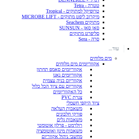
טטרה - Tetra
טרופיקל למתוקים - Tropical
מיקרוב ליפט מתוקים - MICROBE LIFT
מתוקים Seachem
סאן סאן - SUNSUN
סליפרט מתוקים
סרה - Sera
עוד...
מים מלוחים
אקווריומים מים מלוחים
אקווריומים סאמפ תחתון
אקווריומים נאנו
אקווריום בניה עצמית
אקווריום עם ציוד הכל כלול
כל האקווריומים
צנרת PVC
ציוד היקפי חשמלי
משאבות העלאה
פורקי חלבונים
משאבות גלים
רולרמט - פרלון אוטומטי
משאבות מינון ואוטומציה
מחשבי ניהול אקווריום