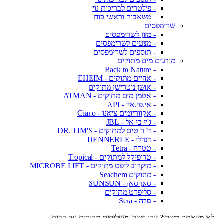
- פילטרים לבריכות נוי
- משאבות וראשי כוח
שרימפסים
- מזון לשרימפסים
- מצעים לשרימפסים
- תוספים לשרימפסים
מותגים מים מתוקים
- Back to Nature
- אהיים מתוקים - EHEIM
- אושן נוטרישן מתוקים
- אטמן מים מתוקים - ATMAN
- אי.פי.איי - API
- אקווריומים ציאנו - Ciano
- ג'יי בי אל - JBL
- ד"ר טים למתוקים - DR. TIM'S
- דנרלי - DENNERLE
- טטרה - Tetra
- טרופיקל למתוקים - Tropical
- מיקרוב ליפט מתוקים - MICROBE LIFT
- מתוקים Seachem
- סאן סאן - SUNSUN
- סליפרט מתוקים
- סרה - Sera
לא מצאתם משהו? צרו קשר. משלוחים מהירים עד הבית