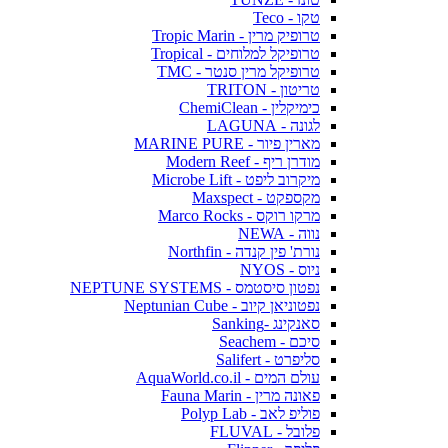
טקו - Teco
טרופיק מרין - Tropic Marin
טרופיקל למלוחים - Tropical
טרופיקל מרין סנטר - TMC
טריטון - TRITON
כימיקלין - ChemiClean
לגונה - LAGUNA
מארין פיור - MARINE PURE
מודרן ריף - Modern Reef
מיקרוב ליפט - Microbe Lift
מקספקט - Maxspect
מרקו רוקס - Marco Rocks
נווה - NEWA
נורת' פין קנדה - Northfin
ניוס - NYOS
נפטון סיסטמס - NEPTUNE SYSTEMS
נפטוניאן קיוב - Neptunian Cube
סאנקינג -Sanking
סיכם - Seachem
סליפרט - Salifert
עולם המים - AquaWorld.co.il
פאונה מרין - Fauna Marin
פוליפ לאב - Polyp Lab
פלובל - FLUVAL