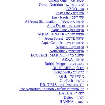
אומגה וואן - Omega One
אושן נוטרישן - Ocean Nutrition
אזו - AZOO
איזי לייף - Easy Life
איזי ריפס - Easy Reefs
אקווה אילומינשיין - AI Aqua Illumination
אקווה דקור - Aqua Decor
אקווה וואן - Aqua One
אקווה סנטר - AQUA CENTER
אקווה פורסט - Aqua Forest
אקווה קרמיק - Aqua Ceramic
אקווטיקס - Aquatix
אקווריסטיק - Aquaristic
אקוטק מרין - ECOTECH MARINE
ארקה - ARKA
באבל מגוס - Bubble Magus
בלו לייף -BLUE LIFE
ברייטוול - Brightwell
גי אייץ אל - GHL
גרוטק - GroTech
ד"ר טים למלוחים - DR. TIM'S
דה אקווריום סולושן - The Aquarium Solution
דלואה - DALUA
דלתק - Deltec
האנה - HANNA