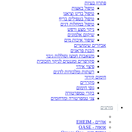
פתרון בעיות
טיפול באצות
טיפול בדינו וציאנו
טיפול בטפילים בריף
טיפול במחלות דגים
ניקוי מצע ורפש
שיקום אלמוגים
שיפור איכות מים
אביזרים שימושיים
הכנת פראגים
משאבות חמצן וסוללות גיבוי
סקרפרים ומגנטים לניקוי הזכוכית
פיצוי אידוי
רשתות ומלכודות לדגים
חימום קירור
מקררים
גופי חימום
בקרי טמפרטורה
צגי טמפרטורה ומדחומים
מותגים
אהיים - EHEIM
אואזה - OASE