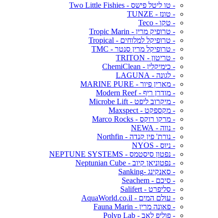
- טו ליטל פישס - Two Little Fishies
- טונז - TUNZE
- טקו - Teco
- טרופיק מרין - Tropic Marin
- טרופיקל למלוחים - Tropical
- טרופיקל מרין סנטר - TMC
- טריטון - TRITON
- כימיקלין - ChemiClean
- לגונה - LAGUNA
- מארין פיור - MARINE PURE
- מודרן ריף - Modern Reef
- מיקרוב ליפט - Microbe Lift
- מקספקט - Maxspect
- מרקו רוקס - Marco Rocks
- נווה - NEWA
- נורת' פין קנדה - Northfin
- ניוס - NYOS
- נפטון סיסטמס - NEPTUNE SYSTEMS
- נפטוניאן קיוב - Neptunian Cube
- סאנקינג -Sanking
- סיכם - Seachem
- סליפרט - Salifert
- עולם המים - AquaWorld.co.il
- פאונה מרין - Fauna Marin
- פוליפ לאב - Polyp Lab