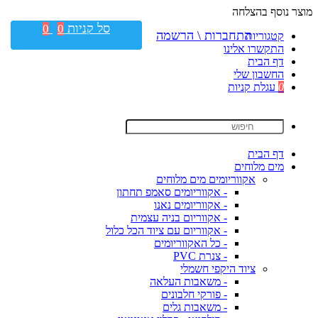
מוצר נוסף בהצלחה
סל קניות
0
0
התחברות \ הרשמה
קטגוריות
התקשרו אלינו
דף הבית
החשבון שלי
0
עגלת קניות
דף הבית
מים מלוחים
אקווריומים מים מלוחים
- אקווריומים סאמפ תחתון
- אקווריומים נאנו
- אקווריום בניה עצמית
- אקווריום עם ציוד הכל כלול
- כל האקווריומים
- צנרת PVC
ציוד היקפי חשמלי
- משאבות העלאה
- פורקי חלבונים
- משאבות גלים