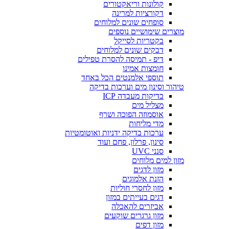
קולונות וריאקטורים
דקורציות למרינה
סופחים שונים למלוחים
מוצרים שימושיים נוספים
בקטריות לסייקל
דבקים שונים למלוחים
דיפ - תמיסה להסרת טפילים
חומצות אמינו
תוספי אלמנטים הכל באחד
טיהור וסינון מים וערכות בדיקה
בדיקות מעבדה ICP
מצליל מים
אוסמוזה הפוכה ושרף
מדי מליחות
ערכות בדיקה ידניות ואוטומטיות
סינון, פרלון, פחם ועוד
סנני UVC
מזון למים מלוחים
מזון לדגים
הזנת אלמוגים
מזון לחסרי חוליות
דגים בעייתים במזון
אביזרים להאכלה
מזון גרגרים שוקעים
מזון דפים