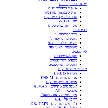
שונות ופתרון בעיות
-טיפול במחלות דגים
-טיפול באצות טורדניות
ערכות בדיקה למתוקים
סנני UV/UVC
אקווריום שרימפסים
בריכות נוי
ציוד לבריכות נוי
תוספים לבריכות נוי
פילטרים לבריכות נוי
משאבות וראשי כוח
שרימפסים
מזון לשרימפסים
מצעים לשרימפסים
תוספים לשרימפסים
מותגים מים מתוקים
Back to Nature
אהיים מתוקים - EHEIM
אושן נוטרישן מתוקים
אטמן מים מתוקים - ATMAN
אי.פי.איי - API
אקווריומים ציאנו - Ciano
ג'יי בי אל - JBL
ד"ר טים למתוקים - DR. TIM'S
דנרלי - DENNERLE