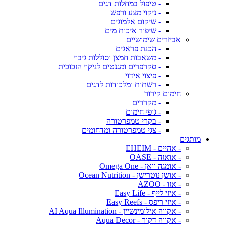
- טיפול במחלות דגים
- ניקוי מצע ורפש
- שיקום אלמוגים
- שיפור איכות מים
אביזרים שימושיים
- הכנת פראגים
- משאבות חמצן וסוללות גיבוי
- סקרפרים ומגנטים לניקוי הזכוכית
- פיצוי אידוי
- רשתות ומלכודות לדגים
חימום קירור
- מקררים
- גופי חימום
- בקרי טמפרטורה
- צגי טמפרטורה ומדחומים
מותגים
- אהיים - EHEIM
- אואזה - OASE
- אומגה וואן - Omega One
- אושן נוטרישן - Ocean Nutrition
- אזו - AZOO
- איזי לייף - Easy Life
- איזי ריפס - Easy Reefs
- אקווה אילומינשיין - AI Aqua Illumination
- אקווה דקור - Aqua Decor