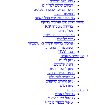
- בקטריות לסייקל
- דבקים שונים למלוחים
- דיפ - תמיסה להסרת טפילים
- חומצות אמינו
- תוספי אלמנטים הכל באחד
טיהור וסינון מים וערכות בדיקה
- בדיקות מעבדה ICP
- מצליל מים
- אוסמוזה הפוכה ושרף
- מדי מליחות
- ערכות בדיקה ידניות ואוטומטיות
- סינון, פרלון, פחם ועוד
- סנני UVC
מזון למים מלוחים
- מזון לדגים
- הזנת אלמוגים
- מזון לחסרי חוליות
- דגים בעייתים במזון
- אביזרים להאכלה
- מזון גרגרים שוקעים
- מזון דפים
פתרון בעיות
- טיפול באצות
- טיפול בדינו וציאנו
- טיפול בטפילים בריף