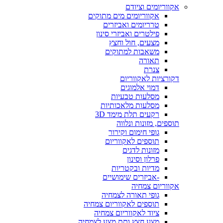
אקווריומים וציודם
אקווריומים מים מתוקים
טרריומים ואביזרים
פילטרים ואביזרי סינון
מצעים, חול וחצץ
משאבות למתוקים
תאורה
צנרת
דקורציות לאקווריום
דמוי אלמוגים
מסלעות טבעיות
מסלעות מלאכותיות
רקעים תלת מימד 3D
תוספים, מזונות ונלווה
גופי חימום וקירור
תוספים לאקווריום
מזונות לדגים
פרלון וסינון
מדיות ובקטריות
-אביזרים שימושיים
אקווריום צמחיה
גופי תאורה לצמחיה
תוספים לאקווריום צמחיה
ציוד לאקווריום צמחיה
מצע חצץ ותת מצע לצמחיה