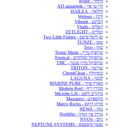
הידור - hydor
היי טי איי - ATI aquaristik
הילאה - HAILEA
וויניו - Weinuo
ויברנט - Vibrant
ויטליס - Vitalis
זטלייט - ZETLIGHT
טו ליטל פישס - Two Little Fishies
טונז - TUNZE
טקו - Teco
טרופיק מרין - Tropic Marin
טרופיקל למלוחים - Tropical
טרופיקל מרין סנטר - TMC
טריטון - TRITON
כימיקלין - ChemiClean
לגונה - LAGUNA
מארין פיור - MARINE PURE
מודרן ריף - Modern Reef
מיקרוב ליפט - Microbe Lift
מקספקט - Maxspect
מרקו רוקס - Marco Rocks
נווה - NEWA
נורת' פין קנדה - Northfin
ניוס - NYOS
נפטון סיסטמס - NEPTUNE SYSTEMS