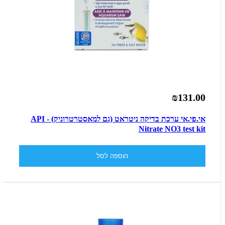
₪131.00
אי.פי.אי ערכת בדיקה ניטראט (גם למאסטרטרוניק) - API
Nitrate NO3 test kit
הוספה לסל