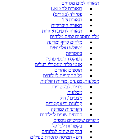
תאורה למים מלוחים
תאורות לד LED
פסי לד (בארים)
תאורת T5
תאורה היברידית
תאורה לרפיוג ואחרות
מלח ותוספים למים מלוחים
מלחים לריף ומרינה
משולש ואלמנטים
בקטריות
נופוקס ותוספי פחמן
אנטי כלור ומנטרלי רעלים
תוספים אחרים
כל התוספים למלוחים
מסלעות, מצעים, מדיות וקולונות
מדיות לבקטריות
מסלעות
מצעים / חול
קולונות וריאקטורים
דקורציות למרינה
סופחים שונים למלוחים
מוצרים שימושיים נוספים
בקטריות לסייקל
דבקים שונים למלוחים
דיפ - תמיסה להסרת טפילים