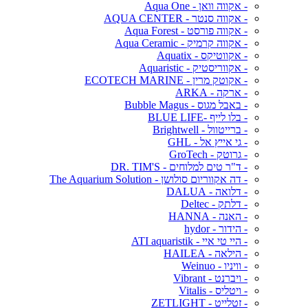
- אקווה וואן - Aqua One
- אקווה סנטר - AQUA CENTER
- אקווה פורסט - Aqua Forest
- אקווה קרמיק - Aqua Ceramic
- אקווטיקס - Aquatix
- אקווריסטיק - Aquaristic
- אקוטק מרין - ECOTECH MARINE
- ארקה - ARKA
- באבל מגוס - Bubble Magus
- בלו לייף -BLUE LIFE
- ברייטוול - Brightwell
- גי אייץ אל - GHL
- גרוטק - GroTech
- ד"ר טים למלוחים - DR. TIM'S
- דה אקווריום סולושן - The Aquarium Solution
- דלואה - DALUA
- דלתק - Deltec
- האנה - HANNA
- הידור - hydor
- היי טי איי - ATI aquaristik
- הילאה - HAILEA
- וויניו - Weinuo
- ויברנט - Vibrant
- ויטליס - Vitalis
- זטלייט - ZETLIGHT