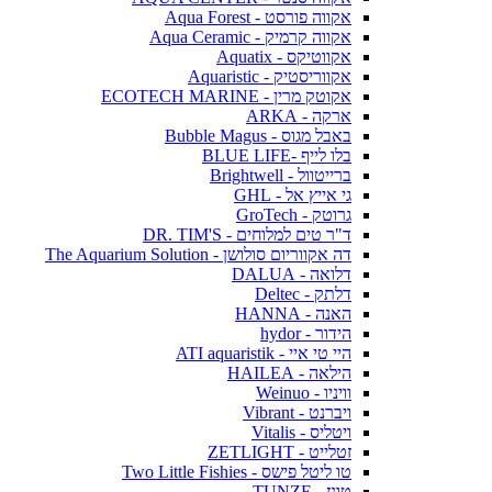
אקווה פורסט - Aqua Forest
אקווה קרמיק - Aqua Ceramic
אקווטיקס - Aquatix
אקווריסטיק - Aquaristic
אקוטק מרין - ECOTECH MARINE
ארקה - ARKA
באבל מגוס - Bubble Magus
בלו לייף -BLUE LIFE
ברייטוול - Brightwell
גי אייץ אל - GHL
גרוטק - GroTech
ד"ר טים למלוחים - DR. TIM'S
דה אקווריום סולושן - The Aquarium Solution
דלואה - DALUA
דלתק - Deltec
האנה - HANNA
הידור - hydor
היי טי איי - ATI aquaristik
הילאה - HAILEA
וויניו - Weinuo
ויברנט - Vibrant
ויטליס - Vitalis
זטלייט - ZETLIGHT
טו ליטל פישס - Two Little Fishies
טונז - TUNZE