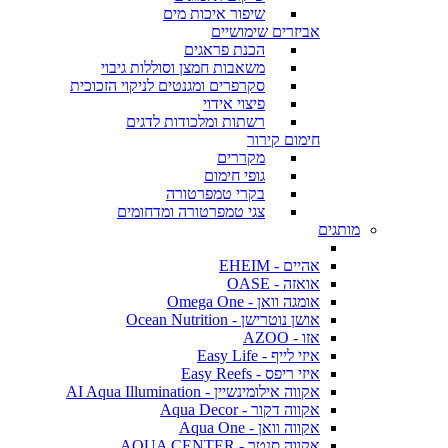
שיפור איכות מים
אביזרים שימושיים
הכנת פראגים
משאבות חמצן וסוללות גיבוי
סקרפרים ומגנטים לניקוי הזכוכית
פיצוי אידוי
רשתות ומלכודות לדגים
חימום קירור
מקררים
גופי חימום
בקרי טמפרטורה
צגי טמפרטורה ומדחומים
מותגים
אהיים - EHEIM
אואזה - OASE
אומגה וואן - Omega One
אושן נוטרישן - Ocean Nutrition
אזו - AZOO
איזי לייף - Easy Life
איזי ריפס - Easy Reefs
אקווה אילומינשיין - AI Aqua Illumination
אקווה דקור - Aqua Decor
אקווה וואן - Aqua One
אקווה סנטר - AQUA CENTER