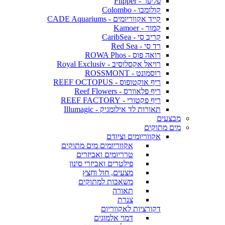
פליפר - Flipper
קולומבו - Colombo
קייד אקווריומים - CADE Aquariums
קמור - Kamoer
קריב סי - CaribSea
רד סי - Red Sea
רואה פוס - ROWA Phos
רויאל אקסלוסיב - Royal Exclusiv
רוסמונט - ROSSMONT
ריף אוקטופוס - REEF OCTOPUS
ריף פלאוורס - Reef Flowers
ריף פקטורי - REEF FACTORY
תאורות לד אילומגיק - Illumagic
מבצעים
מים מתוקים
אקווריומים וציודם
אקווריומים מים מתוקים
טרריומים ואביזרים
פילטרים ואביזרי סינון
מצעים, חול וחצץ
משאבות למתוקים
תאורה
צנרת
דקורציות לאקווריום
דמוי אלמוגים