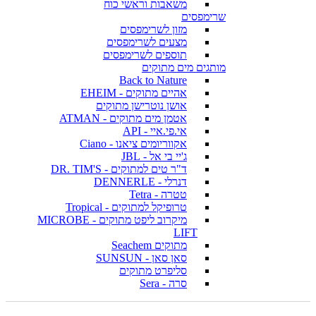
משאבות וראשי כוח
שרימפסים
מזון לשרימפסים
מצעים לשרימפסים
תוספים לשרימפסים
מותגים מים מתוקים
Back to Nature
אהיים מתוקים - EHEIM
אושן נוטרישן מתוקים
אטמן מים מתוקים - ATMAN
אי.פי.איי - API
אקווריומים ציאנו - Ciano
ג'יי בי אל - JBL
ד"ר טים למתוקים - DR. TIM'S
דנרלי - DENNERLE
טטרה - Tetra
טרופיקל למתוקים - Tropical
מיקרוב ליפט מתוקים - MICROBE
LIFT
מתוקים Seachem
סאן סאן - SUNSUN
סליפרט מתוקים
סרה - Sera