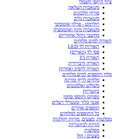
ציוד היקפי חשמלי
משאבות העלאה
פורקי חלבונים
משאבות גלים
רולרמט - פרלון אוטומטי
משאבות מינון ואוטומציה
מחשבי ניהול אקווריום
תאורה למים מלוחים
תאורות לד LED
פסי לד (בארים)
תאורת T5
תאורה היברידית
תאורה לרפיוג ואחרות
מלח ותוספים למים מלוחים
מלחים לריף ומרינה
משולש ואלמנטים
בקטריות
נופוקס ותוספי פחמן
אנטי כלור ומנטרלי רעלים
תוספים אחרים
כל התוספים למלוחים
מסלעות, מצעים, מדיות וקולונות
מדיות לבקטריות
מסלעות
מצעים / חול