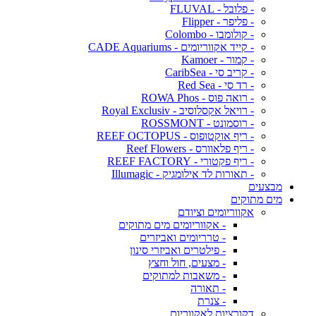
- פלובל - FLUVAL
- פליפר - Flipper
- קולומבו - Colombo
- קייד אקווריומים - CADE Aquariums
- קמור - Kamoer
- קריב סי - CaribSea
- רד סי - Red Sea
- רואה פוס - ROWA Phos
- רויאל אקסלוסיב - Royal Exclusiv
- רוסמונט - ROSSMONT
- ריף אוקטופוס - REEF OCTOPUS
- ריף פלאוורס - Reef Flowers
- ריף פקטורי - REEF FACTORY
- תאורות לד אילומגיק - Illumagic
מבצעים
מים מתוקים
אקווריומים וציודם
- אקווריומים מים מתוקים
- טרריומים ואביזרים
- פילטרים ואביזרי סינון
- מצעים, חול וחצץ
- משאבות למתוקים
- תאורה
- צנרת
דקורציות לאקווריום