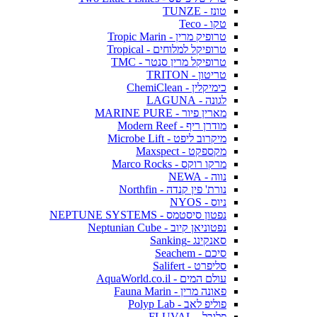
טונז - TUNZE
טקו - Teco
טרופיק מרין - Tropic Marin
טרופיקל למלוחים - Tropical
טרופיקל מרין סנטר - TMC
טריטון - TRITON
כימיקלין - ChemiClean
לגונה - LAGUNA
מארין פיור - MARINE PURE
מודרן ריף - Modern Reef
מיקרוב ליפט - Microbe Lift
מקספקט - Maxspect
מרקו רוקס - Marco Rocks
נווה - NEWA
נורת' פין קנדה - Northfin
ניוס - NYOS
נפטון סיסטמס - NEPTUNE SYSTEMS
נפטוניאן קיוב - Neptunian Cube
סאנקינג -Sanking
סיכם - Seachem
סליפרט - Salifert
עולם המים - AquaWorld.co.il
פאונה מרין - Fauna Marin
פוליפ לאב - Polyp Lab
פלובל - FLUVAL