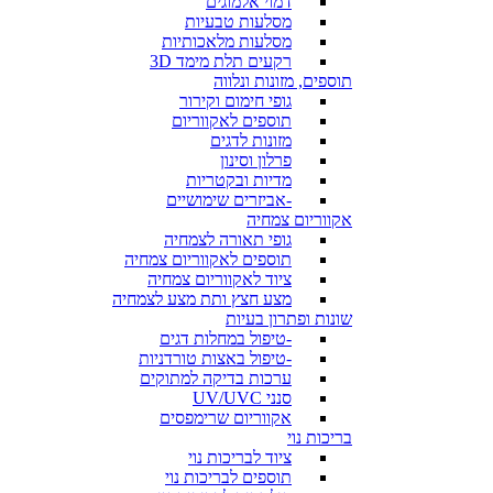
דמוי אלמוגים
מסלעות טבעיות
מסלעות מלאכותיות
רקעים תלת מימד 3D
תוספים, מזונות ונלווה
גופי חימום וקירור
תוספים לאקווריום
מזונות לדגים
פרלון וסינון
מדיות ובקטריות
-אביזרים שימושיים
אקווריום צמחיה
גופי תאורה לצמחיה
תוספים לאקווריום צמחיה
ציוד לאקווריום צמחיה
מצע חצץ ותת מצע לצמחיה
שונות ופתרון בעיות
-טיפול במחלות דגים
-טיפול באצות טורדניות
ערכות בדיקה למתוקים
סנני UV/UVC
אקווריום שרימפסים
בריכות נוי
ציוד לבריכות נוי
תוספים לבריכות נוי