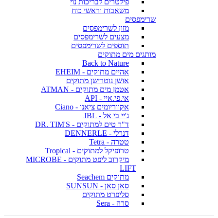
פילטרים לבריכות נוי
משאבות וראשי כוח
שרימפסים
מזון לשרימפסים
מצעים לשרימפסים
תוספים לשרימפסים
מותגים מים מתוקים
Back to Nature
אהיים מתוקים - EHEIM
אושן נוטרישן מתוקים
אטמן מים מתוקים - ATMAN
אי.פי.איי - API
אקווריומים ציאנו - Ciano
ג'יי בי אל - JBL
ד"ר טים למתוקים - DR. TIM'S
דנרלי - DENNERLE
טטרה - Tetra
טרופיקל למתוקים - Tropical
מיקרוב ליפט מתוקים - MICROBE
LIFT
מתוקים Seachem
סאן סאן - SUNSUN
סליפרט מתוקים
סרה - Sera