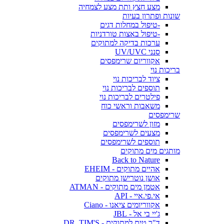
מצע חצץ ותת מצע לצמחיה
שונות ופתרון בעיות
-טיפול במחלות דגים
-טיפול באצות טורדניות
ערכות בדיקה למתוקים
סנני UV/UVC
אקווריום שרימפסים
בריכות נוי
ציוד לבריכות נוי
תוספים לבריכות נוי
פילטרים לבריכות נוי
משאבות וראשי כוח
שרימפסים
מזון לשרימפסים
מצעים לשרימפסים
תוספים לשרימפסים
מותגים מים מתוקים
Back to Nature
אהיים מתוקים - EHEIM
אושן נוטרישן מתוקים
אטמן מים מתוקים - ATMAN
אי.פי.איי - API
אקווריומים ציאנו - Ciano
ג'יי בי אל - JBL
ד"ר טים למתוקים - DR. TIM'S