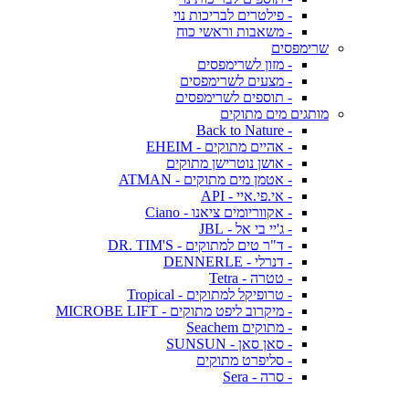
- פילטרים לבריכות נוי
- משאבות וראשי כוח
שרימפסים
- מזון לשרימפסים
- מצעים לשרימפסים
- תוספים לשרימפסים
מותגים מים מתוקים
- Back to Nature
- אהיים מתוקים - EHEIM
- אושן נוטרישן מתוקים
- אטמן מים מתוקים - ATMAN
- אי.פי.איי - API
- אקווריומים ציאנו - Ciano
- ג'יי בי אל - JBL
- ד"ר טים למתוקים - DR. TIM'S
- דנרלי - DENNERLE
- טטרה - Tetra
- טרופיקל למתוקים - Tropical
- מיקרוב ליפט מתוקים - MICROBE LIFT
- מתוקים Seachem
- סאן סאן - SUNSUN
- סליפרט מתוקים
- סרה - Sera