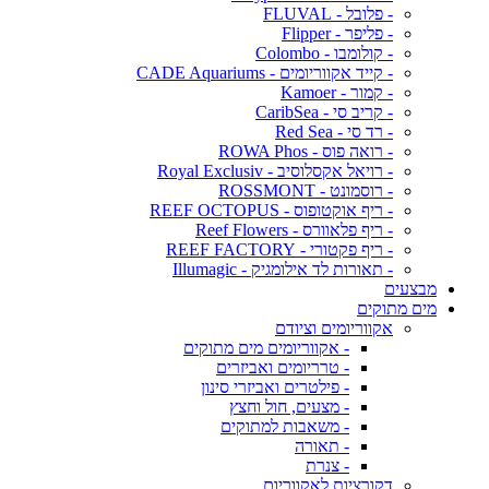
- פלובל - FLUVAL
- פליפר - Flipper
- קולומבו - Colombo
- קייד אקווריומים - CADE Aquariums
- קמור - Kamoer
- קריב סי - CaribSea
- רד סי - Red Sea
- רואה פוס - ROWA Phos
- רויאל אקסלוסיב - Royal Exclusiv
- רוסמונט - ROSSMONT
- ריף אוקטופוס - REEF OCTOPUS
- ריף פלאוורס - Reef Flowers
- ריף פקטורי - REEF FACTORY
- תאורות לד אילומגיק - Illumagic
מבצעים
מים מתוקים
אקווריומים וציודם
- אקווריומים מים מתוקים
- טרריומים ואביזרים
- פילטרים ואביזרי סינון
- מצעים, חול וחצץ
- משאבות למתוקים
- תאורה
- צנרת
דקורציות לאקווריום