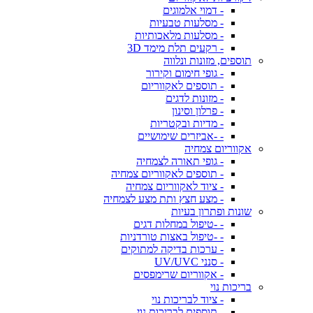
- דמוי אלמוגים
- מסלעות טבעיות
- מסלעות מלאכותיות
- רקעים תלת מימד 3D
תוספים, מזונות ונלווה
- גופי חימום וקירור
- תוספים לאקווריום
- מזונות לדגים
- פרלון וסינון
- מדיות ובקטריות
- -אביזרים שימושיים
אקווריום צמחיה
- גופי תאורה לצמחיה
- תוספים לאקווריום צמחיה
- ציוד לאקווריום צמחיה
- מצע חצץ ותת מצע לצמחיה
שונות ופתרון בעיות
- -טיפול במחלות דגים
- -טיפול באצות טורדניות
- ערכות בדיקה למתוקים
- סנני UV/UVC
- אקווריום שרימפסים
בריכות נוי
- ציוד לבריכות נוי
- תוספים לבריכות נוי