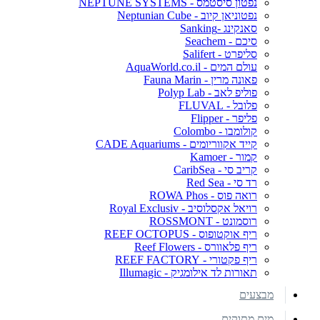
נפטון סיסטמס - NEPTUNE SYSTEMS
נפטוניאן קיוב - Neptunian Cube
סאנקינג -Sanking
סיכם - Seachem
סליפרט - Salifert
עולם המים - AquaWorld.co.il
פאונה מרין - Fauna Marin
פוליפ לאב - Polyp Lab
פלובל - FLUVAL
פליפר - Flipper
קולומבו - Colombo
קייד אקווריומים - CADE Aquariums
קמור - Kamoer
קריב סי - CaribSea
רד סי - Red Sea
רואה פוס - ROWA Phos
רויאל אקסלוסיב - Royal Exclusiv
רוסמונט - ROSSMONT
ריף אוקטופוס - REEF OCTOPUS
ריף פלאוורס - Reef Flowers
ריף פקטורי - REEF FACTORY
תאורות לד אילומגיק - Illumagic
מבצעים
מים מתוקים