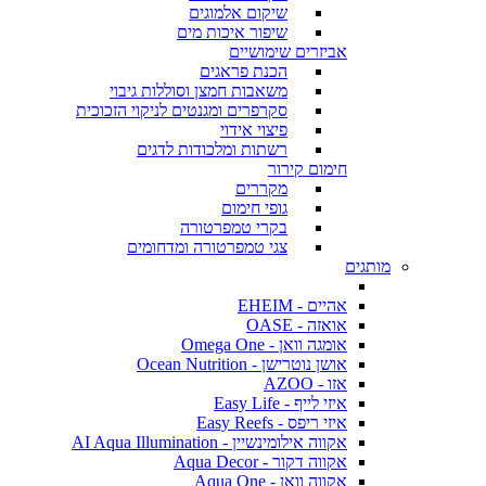
שיקום אלמוגים
שיפור איכות מים
אביזרים שימושיים
הכנת פראגים
משאבות חמצן וסוללות גיבוי
סקרפרים ומגנטים לניקוי הזכוכית
פיצוי אידוי
רשתות ומלכודות לדגים
חימום קירור
מקררים
גופי חימום
בקרי טמפרטורה
צגי טמפרטורה ומדחומים
מותגים
אהיים - EHEIM
אואזה - OASE
אומגה וואן - Omega One
אושן נוטרישן - Ocean Nutrition
אזו - AZOO
איזי לייף - Easy Life
איזי ריפס - Easy Reefs
אקווה אילומינשיין - AI Aqua Illumination
אקווה דקור - Aqua Decor
אקווה וואן - Aqua One