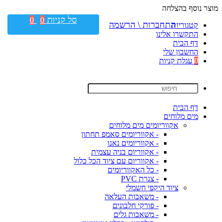
מוצר נוסף בהצלחה
סל קניות
0
0
התחברות \ הרשמה
קטגוריות
התקשרו אלינו
דף הבית
החשבון שלי
0
עגלת קניות
דף הבית
מים מלוחים
אקווריומים מים מלוחים
- אקווריומים סאמפ תחתון
- אקווריומים נאנו
- אקווריום בניה עצמית
- אקווריום עם ציוד הכל כלול
- כל האקווריומים
- צנרת PVC
ציוד היקפי חשמלי
- משאבות העלאה
- פורקי חלבונים
- משאבות גלים