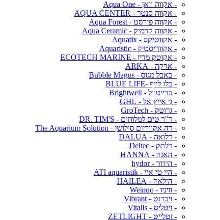
- אקווה וואן - Aqua One
- אקווה סנטר - AQUA CENTER
- אקווה פורסט - Aqua Forest
- אקווה קרמיק - Aqua Ceramic
- אקווטיקס - Aquatix
- אקווריסטיק - Aquaristic
- אקוטק מרין - ECOTECH MARINE
- ארקה - ARKA
- באבל מגוס - Bubble Magus
- בלו לייף -BLUE LIFE
- ברייטוול - Brightwell
- גי אייץ אל - GHL
- גרוטק - GroTech
- ד"ר טים למלוחים - DR. TIM'S
- דה אקווריום סולושן - The Aquarium Solution
- דלואה - DALUA
- דלתק - Deltec
- האנה - HANNA
- הידור - hydor
- היי טי איי - ATI aquaristik
- הילאה - HAILEA
- וויניו - Weinuo
- ויברנט - Vibrant
- ויטליס - Vitalis
- זטלייט - ZETLIGHT