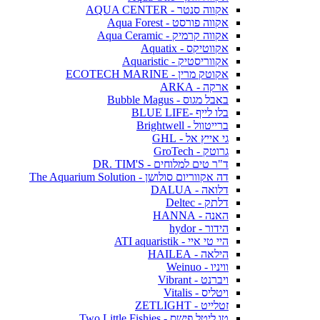
אקווה סנטר - AQUA CENTER
אקווה פורסט - Aqua Forest
אקווה קרמיק - Aqua Ceramic
אקווטיקס - Aquatix
אקווריסטיק - Aquaristic
אקוטק מרין - ECOTECH MARINE
ארקה - ARKA
באבל מגוס - Bubble Magus
בלו לייף -BLUE LIFE
ברייטוול - Brightwell
גי אייץ אל - GHL
גרוטק - GroTech
ד"ר טים למלוחים - DR. TIM'S
דה אקווריום סולושן - The Aquarium Solution
דלואה - DALUA
דלתק - Deltec
האנה - HANNA
הידור - hydor
היי טי איי - ATI aquaristik
הילאה - HAILEA
וויניו - Weinuo
ויברנט - Vibrant
ויטליס - Vitalis
זטלייט - ZETLIGHT
טו ליטל פישס - Two Little Fishies