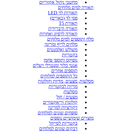
מחשבי ניהול אקווריום
תאורה למים מלוחים
תאורות לד LED
פסי לד (בארים)
תאורת T5
תאורה היברידית
תאורה לרפיוג ואחרות
מלח ותוספים למים מלוחים
מלחים לריף ומרינה
משולש ואלמנטים
בקטריות
נופוקס ותוספי פחמן
אנטי כלור ומנטרלי רעלים
תוספים אחרים
כל התוספים למלוחים
מסלעות, מצעים, מדיות וקולונות
מדיות לבקטריות
מסלעות
מצעים / חול
קולונות וריאקטורים
דקורציות למרינה
סופחים שונים למלוחים
מוצרים שימושיים נוספים
בקטריות לסייקל
דבקים שונים למלוחים