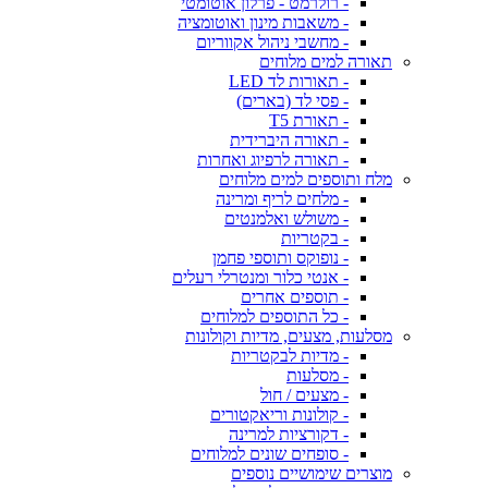
- רולרמט - פרלון אוטומטי
- משאבות מינון ואוטומציה
- מחשבי ניהול אקווריום
תאורה למים מלוחים
- תאורות לד LED
- פסי לד (בארים)
- תאורת T5
- תאורה היברידית
- תאורה לרפיוג ואחרות
מלח ותוספים למים מלוחים
- מלחים לריף ומרינה
- משולש ואלמנטים
- בקטריות
- נופוקס ותוספי פחמן
- אנטי כלור ומנטרלי רעלים
- תוספים אחרים
- כל התוספים למלוחים
מסלעות, מצעים, מדיות וקולונות
- מדיות לבקטריות
- מסלעות
- מצעים / חול
- קולונות וריאקטורים
- דקורציות למרינה
- סופחים שונים למלוחים
מוצרים שימושיים נוספים