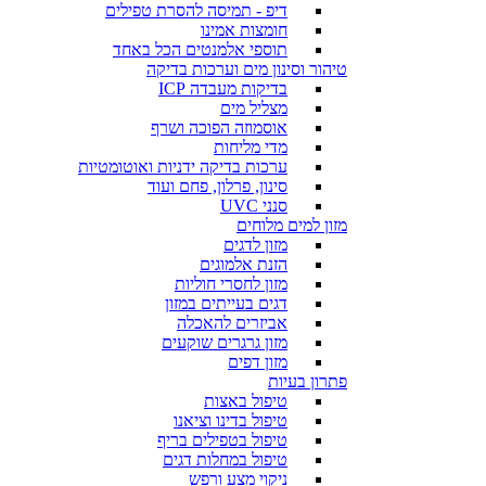
דיפ - תמיסה להסרת טפילים
חומצות אמינו
תוספי אלמנטים הכל באחד
טיהור וסינון מים וערכות בדיקה
בדיקות מעבדה ICP
מצליל מים
אוסמוזה הפוכה ושרף
מדי מליחות
ערכות בדיקה ידניות ואוטומטיות
סינון, פרלון, פחם ועוד
סנני UVC
מזון למים מלוחים
מזון לדגים
הזנת אלמוגים
מזון לחסרי חוליות
דגים בעייתים במזון
אביזרים להאכלה
מזון גרגרים שוקעים
מזון דפים
פתרון בעיות
טיפול באצות
טיפול בדינו וציאנו
טיפול בטפילים בריף
טיפול במחלות דגים
ניקוי מצע ורפש