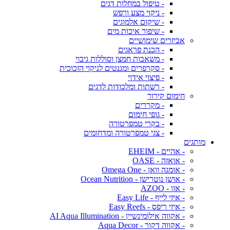
- טיפול במחלות דגים
- ניקוי מצע ורפש
- שיקום אלמוגים
- שיפור איכות מים
אביזרים שימושיים
- הכנת פראגים
- משאבות חמצן וסוללות גיבוי
- סקרפרים ומגנטים לניקוי הזכוכית
- פיצוי אידוי
- רשתות ומלכודות לדגים
חימום קירור
- מקררים
- גופי חימום
- בקרי טמפרטורה
- צגי טמפרטורה ומדחומים
מותגים
- אהיים - EHEIM
- אואזה - OASE
- אומגה וואן - Omega One
- אושן נוטרישן - Ocean Nutrition
- אזו - AZOO
- איזי לייף - Easy Life
- איזי ריפס - Easy Reefs
- אקווה אילומינשיין - AI Aqua Illumination
- אקווה דקור - Aqua Decor