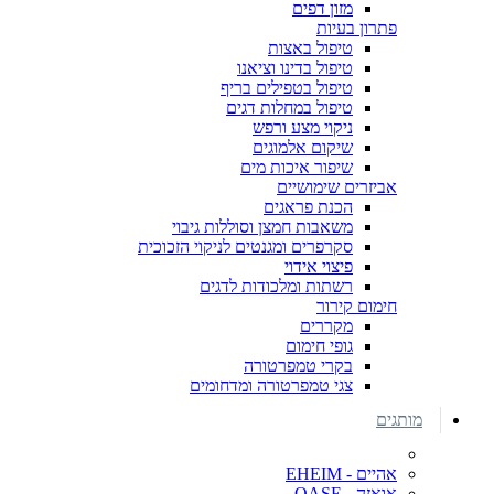
מזון דפים
פתרון בעיות
טיפול באצות
טיפול בדינו וציאנו
טיפול בטפילים בריף
טיפול במחלות דגים
ניקוי מצע ורפש
שיקום אלמוגים
שיפור איכות מים
אביזרים שימושיים
הכנת פראגים
משאבות חמצן וסוללות גיבוי
סקרפרים ומגנטים לניקוי הזכוכית
פיצוי אידוי
רשתות ומלכודות לדגים
חימום קירור
מקררים
גופי חימום
בקרי טמפרטורה
צגי טמפרטורה ומדחומים
מותגים
אהיים - EHEIM
אואזה - OASE