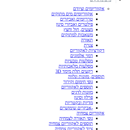
אקווריומים וציודם
אקווריומים מים מתוקים
טרריומים ואביזרים
פילטרים ואביזרי סינון
מצעים, חול וחצץ
משאבות למתוקים
תאורה
צנרת
דקורציות לאקווריום
דמוי אלמוגים
מסלעות טבעיות
מסלעות מלאכותיות
רקעים תלת מימד 3D
תוספים, מזונות ונלווה
גופי חימום וקירור
תוספים לאקווריום
מזונות לדגים
פרלון וסינון
מדיות ובקטריות
-אביזרים שימושיים
אקווריום צמחיה
גופי תאורה לצמחיה
תוספים לאקווריום צמחיה
ציוד לאקווריום צמחיה