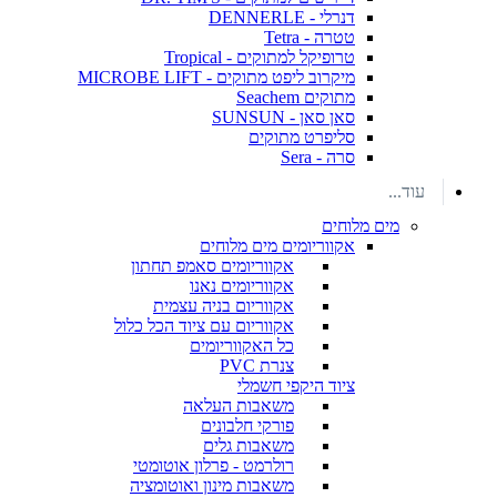
דנרלי - DENNERLE
טטרה - Tetra
טרופיקל למתוקים - Tropical
מיקרוב ליפט מתוקים - MICROBE LIFT
מתוקים Seachem
סאן סאן - SUNSUN
סליפרט מתוקים
סרה - Sera
עוד...
מים מלוחים
אקווריומים מים מלוחים
אקווריומים סאמפ תחתון
אקווריומים נאנו
אקווריום בניה עצמית
אקווריום עם ציוד הכל כלול
כל האקווריומים
צנרת PVC
ציוד היקפי חשמלי
משאבות העלאה
פורקי חלבונים
משאבות גלים
רולרמט - פרלון אוטומטי
משאבות מינון ואוטומציה