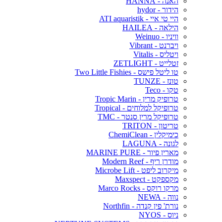
האנה - HANNA
הידור - hydor
היי טי איי - ATI aquaristik
הילאה - HAILEA
וויניו - Weinuo
ויברנט - Vibrant
ויטליס - Vitalis
זטלייט - ZETLIGHT
טו ליטל פישס - Two Little Fishies
טונז - TUNZE
טקו - Teco
טרופיק מרין - Tropic Marin
טרופיקל למלוחים - Tropical
טרופיקל מרין סנטר - TMC
טריטון - TRITON
כימיקלין - ChemiClean
לגונה - LAGUNA
מארין פיור - MARINE PURE
מודרן ריף - Modern Reef
מיקרוב ליפט - Microbe Lift
מקספקט - Maxspect
מרקו רוקס - Marco Rocks
נווה - NEWA
נורת' פין קנדה - Northfin
ניוס - NYOS