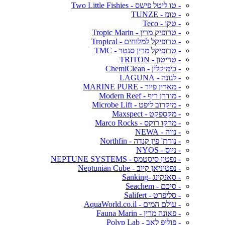
- טו ליטל פישס - Two Little Fishies
- טונז - TUNZE
- טקו - Teco
- טרופיק מרין - Tropic Marin
- טרופיקל למלוחים - Tropical
- טרופיקל מרין סנטר - TMC
- טריטון - TRITON
- כימיקלין - ChemiClean
- לגונה - LAGUNA
- מארין פיור - MARINE PURE
- מודרן ריף - Modern Reef
- מיקרוב ליפט - Microbe Lift
- מקספקט - Maxspect
- מרקו רוקס - Marco Rocks
- נווה - NEWA
- נורת' פין קנדה - Northfin
- ניוס - NYOS
- נפטון סיסטמס - NEPTUNE SYSTEMS
- נפטוניאן קיוב - Neptunian Cube
- סאנקינג -Sanking
- סיכם - Seachem
- סליפרט - Salifert
- עולם המים - AquaWorld.co.il
- פאונה מרין - Fauna Marin
- פוליפ לאב - Polyp Lab