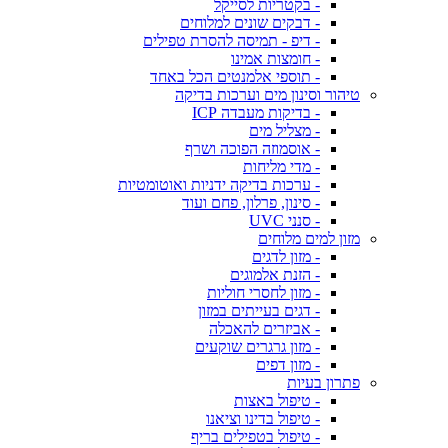
- בקטריות לסייקל
- דבקים שונים למלוחים
- דיפ - תמיסה להסרת טפילים
- חומצות אמינו
- תוספי אלמנטים הכל באחד
טיהור וסינון מים וערכות בדיקה
- בדיקות מעבדה ICP
- מצליל מים
- אוסמוזה הפוכה ושרף
- מדי מליחות
- ערכות בדיקה ידניות ואוטומטיות
- סינון, פרלון, פחם ועוד
- סנני UVC
מזון למים מלוחים
- מזון לדגים
- הזנת אלמוגים
- מזון לחסרי חוליות
- דגים בעייתים במזון
- אביזרים להאכלה
- מזון גרגרים שוקעים
- מזון דפים
פתרון בעיות
- טיפול באצות
- טיפול בדינו וציאנו
- טיפול בטפילים בריף