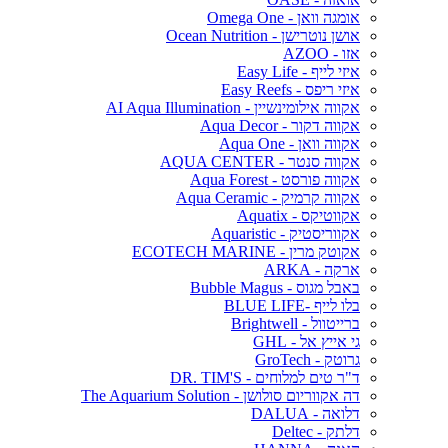
אומגה וואן - Omega One
אושן נוטרישן - Ocean Nutrition
אזו - AZOO
איזי לייף - Easy Life
איזי ריפס - Easy Reefs
אקווה אילומינשיין - AI Aqua Illumination
אקווה דקור - Aqua Decor
אקווה וואן - Aqua One
אקווה סנטר - AQUA CENTER
אקווה פורסט - Aqua Forest
אקווה קרמיק - Aqua Ceramic
אקווטיקס - Aquatix
אקווריסטיק - Aquaristic
אקוטק מרין - ECOTECH MARINE
ארקה - ARKA
באבל מגוס - Bubble Magus
בלו לייף -BLUE LIFE
ברייטוול - Brightwell
גי אייץ אל - GHL
גרוטק - GroTech
ד"ר טים למלוחים - DR. TIM'S
דה אקווריום סולושן - The Aquarium Solution
דלואה - DALUA
דלתק - Deltec