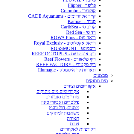
פליפר - Flipper
קולומבו - Colombo
קייד אקווריומים - CADE Aquariums
קמור - Kamoer
קריב סי - CaribSea
רד סי - Red Sea
רואה פוס - ROWA Phos
רויאל אקסלוסיב - Royal Exclusiv
רוסמונט - ROSSMONT
ריף אוקטופוס - REEF OCTOPUS
ריף פלאוורס - Reef Flowers
ריף פקטורי - REEF FACTORY
תאורות לד אילומגיק - Illumagic
מבצעים
מים מתוקים
אקווריומים וציודם
אקווריומים מים מתוקים
טרריומים ואביזרים
פילטרים ואביזרי סינון
מצעים, חול וחצץ
משאבות למתוקים
תאורה
צנרת
דקורציות לאקווריום