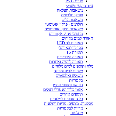
צנרת PVC
ציוד היקפי חשמלי
משאבות העלאה
פורקי חלבונים
משאבות גלים
רולרמט - פרלון אוטומטי
משאבות מינון ואוטומציה
מחשבי ניהול אקווריום
תאורה למים מלוחים
תאורות לד LED
פסי לד (בארים)
תאורת T5
תאורה היברידית
תאורה לרפיוג ואחרות
מלח ותוספים למים מלוחים
מלחים לריף ומרינה
משולש ואלמנטים
בקטריות
נופוקס ותוספי פחמן
אנטי כלור ומנטרלי רעלים
תוספים אחרים
כל התוספים למלוחים
מסלעות, מצעים, מדיות וקולונות
מדיות לבקטריות
מסלעות