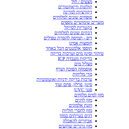
מצעים / חול
קולונות וריאקטורים
דקורציות למרינה
סופחים שונים למלוחים
מוצרים שימושיים נוספים
בקטריות לסייקל
דבקים שונים למלוחים
דיפ - תמיסה להסרת טפילים
חומצות אמינו
תוספי אלמנטים הכל באחד
טיהור וסינון מים וערכות בדיקה
בדיקות מעבדה ICP
מצליל מים
אוסמוזה הפוכה ושרף
מדי מליחות
ערכות בדיקה ידניות ואוטומטיות
סינון, פרלון, פחם ועוד
סנני UVC
מזון למים מלוחים
מזון לדגים
הזנת אלמוגים
מזון לחסרי חוליות
דגים בעייתים במזון
אביזרים להאכלה
מזון גרגרים שוקעים