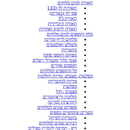
תאורה למים מלוחים
תאורות לד LED
פסי לד (בארים)
תאורת T5
תאורה היברידית
תאורה לרפיוג ואחרות
מלח ותוספים למים מלוחים
מלחים לריף ומרינה
משולש ואלמנטים
בקטריות
נופוקס ותוספי פחמן
אנטי כלור ומנטרלי רעלים
תוספים אחרים
כל התוספים למלוחים
מסלעות, מצעים, מדיות וקולונות
מדיות לבקטריות
מסלעות
מצעים / חול
קולונות וריאקטורים
דקורציות למרינה
סופחים שונים למלוחים
מוצרים שימושיים נוספים
בקטריות לסייקל
דבקים שונים למלוחים
דיפ - תמיסה להסרת טפילים