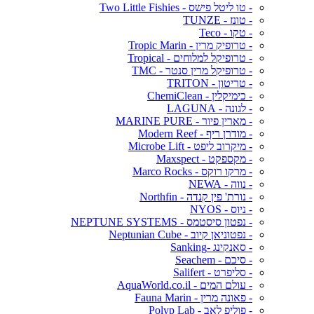
- טו ליטל פישס - Two Little Fishies
- טונז - TUNZE
- טקו - Teco
- טרופיק מרין - Tropic Marin
- טרופיקל למלוחים - Tropical
- טרופיקל מרין סנטר - TMC
- טריטון - TRITON
- כימיקלין - ChemiClean
- לגונה - LAGUNA
- מארין פיור - MARINE PURE
- מודרן ריף - Modern Reef
- מיקרוב ליפט - Microbe Lift
- מקספקט - Maxspect
- מרקו רוקס - Marco Rocks
- נווה - NEWA
- נורת' פין קנדה - Northfin
- ניוס - NYOS
- נפטון סיסטמס - NEPTUNE SYSTEMS
- נפטוניאן קיוב - Neptunian Cube
- סאנקינג -Sanking
- סיכם - Seachem
- סליפרט - Salifert
- עולם המים - AquaWorld.co.il
- פאונה מרין - Fauna Marin
- פוליפ לאב - Polyp Lab