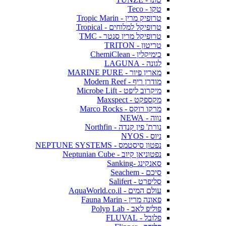
טקו - Teco
טרופיק מרין - Tropic Marin
טרופיקל למלוחים - Tropical
טרופיקל מרין סנטר - TMC
טריטון - TRITON
כימיקלין - ChemiClean
לגונה - LAGUNA
מארין פיור - MARINE PURE
מודרן ריף - Modern Reef
מיקרוב ליפט - Microbe Lift
מקספקט - Maxspect
מרקו רוקס - Marco Rocks
נווה - NEWA
נורת' פין קנדה - Northfin
ניוס - NYOS
נפטון סיסטמס - NEPTUNE SYSTEMS
נפטוניאן קיוב - Neptunian Cube
סאנקינג -Sanking
סיכם - Seachem
סליפרט - Salifert
עולם המים - AquaWorld.co.il
פאונה מרין - Fauna Marin
פוליפ לאב - Polyp Lab
פלובל - FLUVAL