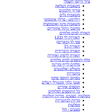
ציוד היקפי חשמלי
משאבות העלאה
פורקי חלבונים
משאבות גלים
רולרמט - פרלון אוטומטי
משאבות מינון ואוטומציה
מחשבי ניהול אקווריום
תאורה למים מלוחים
תאורות לד LED
פסי לד (בארים)
תאורת T5
תאורה היברידית
תאורה לרפיוג ואחרות
מלח ותוספים למים מלוחים
מלחים לריף ומרינה
משולש ואלמנטים
בקטריות
נופוקס ותוספי פחמן
אנטי כלור ומנטרלי רעלים
תוספים אחרים
כל התוספים למלוחים
מסלעות, מצעים, מדיות וקולונות
מדיות לבקטריות
מסלעות
מצעים / חול