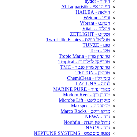
הידור - hydor
היי טי איי - ATI aquaristik
הילאה - HAILEA
וויניו - Weinuo
ויברנט - Vibrant
ויטליס - Vitalis
זטלייט - ZETLIGHT
טו ליטל פישס - Two Little Fishies
טונז - TUNZE
טקו - Teco
טרופיק מרין - Tropic Marin
טרופיקל למלוחים - Tropical
טרופיקל מרין סנטר - TMC
טריטון - TRITON
כימיקלין - ChemiClean
לגונה - LAGUNA
מארין פיור - MARINE PURE
מודרן ריף - Modern Reef
מיקרוב ליפט - Microbe Lift
מקספקט - Maxspect
מרקו רוקס - Marco Rocks
נווה - NEWA
נורת' פין קנדה - Northfin
ניוס - NYOS
נפטון סיסטמס - NEPTUNE SYSTEMS