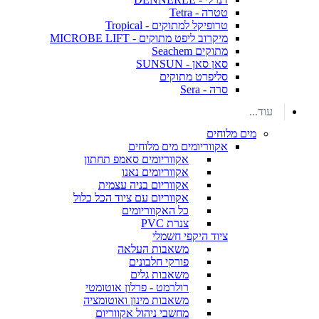
טטרה - Tetra
טרופיקל למתוקים - Tropical
מיקרוב ליפט מתוקים - MICROBE LIFT
מתוקים Seachem
סאן סאן - SUNSUN
סליפרט מתוקים
סרה - Sera
עוד...
מים מלוחים
אקווריומים מים מלוחים
אקווריומים סאמפ תחתון
אקווריומים נאנו
אקווריום בניה עצמית
אקווריום עם ציוד הכל כלול
כל האקווריומים
צנרת PVC
ציוד היקפי חשמלי
משאבות העלאה
פורקי חלבונים
משאבות גלים
רולרמט - פרלון אוטומטי
משאבות מינון ואוטומציה
מחשבי ניהול אקווריום