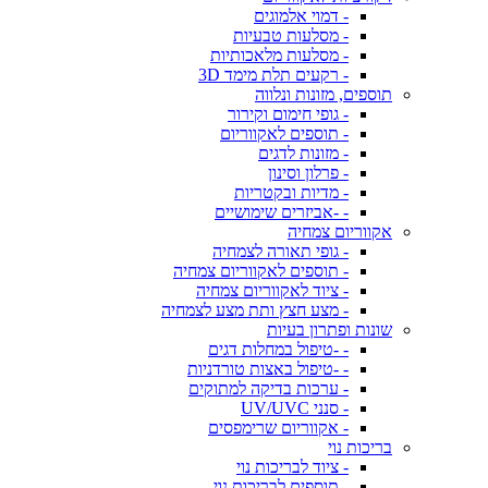
- דמוי אלמוגים
- מסלעות טבעיות
- מסלעות מלאכותיות
- רקעים תלת מימד 3D
תוספים, מזונות ונלווה
- גופי חימום וקירור
- תוספים לאקווריום
- מזונות לדגים
- פרלון וסינון
- מדיות ובקטריות
- -אביזרים שימושיים
אקווריום צמחיה
- גופי תאורה לצמחיה
- תוספים לאקווריום צמחיה
- ציוד לאקווריום צמחיה
- מצע חצץ ותת מצע לצמחיה
שונות ופתרון בעיות
- -טיפול במחלות דגים
- -טיפול באצות טורדניות
- ערכות בדיקה למתוקים
- סנני UV/UVC
- אקווריום שרימפסים
בריכות נוי
- ציוד לבריכות נוי
- תוספים לבריכות נוי