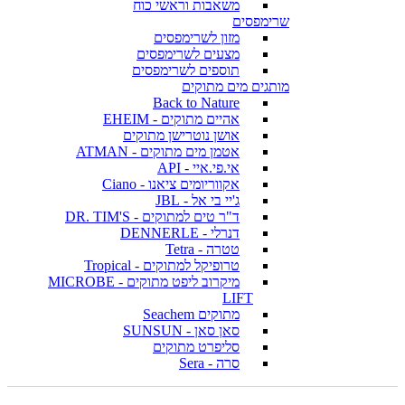
משאבות וראשי כוח
שרימפסים
מזון לשרימפסים
מצעים לשרימפסים
תוספים לשרימפסים
מותגים מים מתוקים
Back to Nature
אהיים מתוקים - EHEIM
אושן נוטרישן מתוקים
אטמן מים מתוקים - ATMAN
אי.פי.איי - API
אקווריומים ציאנו - Ciano
ג'יי בי אל - JBL
ד"ר טים למתוקים - DR. TIM'S
דנרלי - DENNERLE
טטרה - Tetra
טרופיקל למתוקים - Tropical
מיקרוב ליפט מתוקים - MICROBE
LIFT
מתוקים Seachem
סאן סאן - SUNSUN
סליפרט מתוקים
סרה - Sera