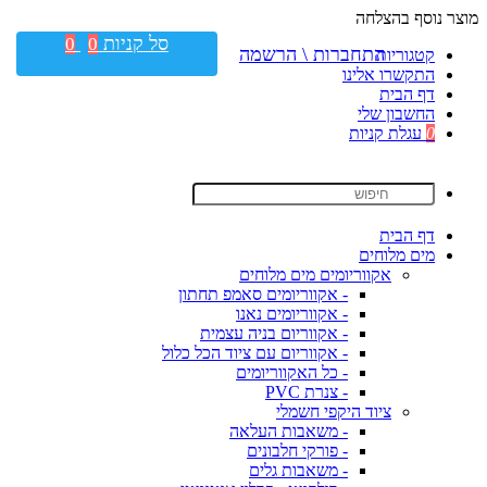
מוצר נוסף בהצלחה
סל קניות
0
0
התחברות \ הרשמה
קטגוריות
התקשרו אלינו
דף הבית
החשבון שלי
0
עגלת קניות
דף הבית
מים מלוחים
אקווריומים מים מלוחים
- אקווריומים סאמפ תחתון
- אקווריומים נאנו
- אקווריום בניה עצמית
- אקווריום עם ציוד הכל כלול
- כל האקווריומים
- צנרת PVC
ציוד היקפי חשמלי
- משאבות העלאה
- פורקי חלבונים
- משאבות גלים