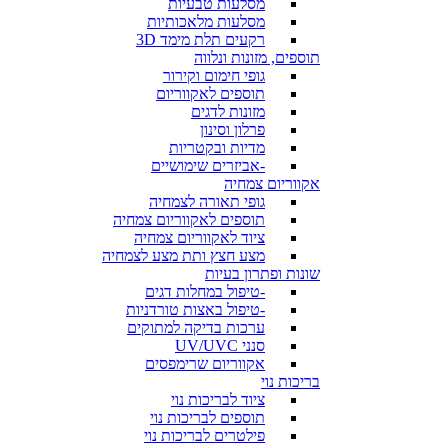
מסלעות טבעיות
מסלעות מלאכותיות
רקעים תלת מימד 3D
תוספים, מזונות ונלווה
גופי חימום וקירור
תוספים לאקווריום
מזונות לדגים
פרלון וסינון
מדיות ובקטריות
-אביזרים שימושיים
אקווריום צמחיה
גופי תאורה לצמחיה
תוספים לאקווריום צמחיה
ציוד לאקווריום צמחיה
מצע חצץ ותת מצע לצמחיה
שונות ופתרון בעיות
-טיפול במחלות דגים
-טיפול באצות טורדניות
ערכות בדיקה למתוקים
סנני UV/UVC
אקווריום שרימפסים
בריכות נוי
ציוד לבריכות נוי
תוספים לבריכות נוי
פילטרים לבריכות נוי