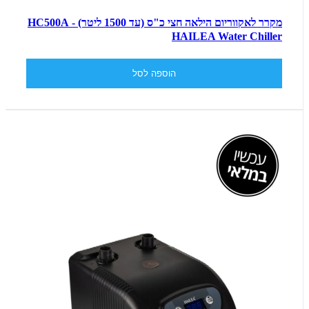
מקרר לאקווריום הילאה חצי כ"ס (עד 1500 ליטר) - HC500A
HAILEA Water Chiller
הוספה לסל