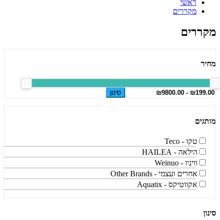
ראשי
מקררים
מקררים
מחיר
סינון
מותגים
טקו - Teco
הילאה - HAILEA
וויניו - Weinuo
אחרים ועצמי - Other Brands
אקווטיקס - Aquatix
סינון