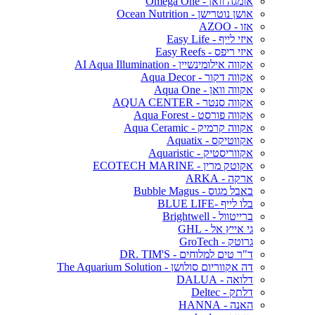
אומגה וואן - Omega One
אושן נוטרישן - Ocean Nutrition
אזו - AZOO
איזי לייף - Easy Life
איזי ריפס - Easy Reefs
אקווה אילומינשיין - AI Aqua Illumination
אקווה דקור - Aqua Decor
אקווה וואן - Aqua One
אקווה סנטר - AQUA CENTER
אקווה פורסט - Aqua Forest
אקווה קרמיק - Aqua Ceramic
אקווטיקס - Aquatix
אקווריסטיק - Aquaristic
אקוטק מרין - ECOTECH MARINE
ארקה - ARKA
באבל מגוס - Bubble Magus
בלו לייף -BLUE LIFE
ברייטוול - Brightwell
גי אייץ אל - GHL
גרוטק - GroTech
ד"ר טים למלוחים - DR. TIM'S
דה אקווריום סולושן - The Aquarium Solution
דלואה - DALUA
דלתק - Deltec
האנה - HANNA