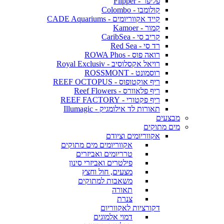
פליפר - Flipper
קולומבו - Colombo
קייד אקווריומים - CADE Aquariums
קמור - Kamoer
קריב סי - CaribSea
רד סי - Red Sea
רואה פוס - ROWA Phos
רויאל אקסלוסיב - Royal Exclusiv
רוסמונט - ROSSMONT
ריף אוקטופוס - REEF OCTOPUS
ריף פלאוורס - Reef Flowers
ריף פקטורי - REEF FACTORY
תאורות לד אילומגיק - Illumagic
מבצעים
מים מתוקים
אקווריומים וציודם
אקווריומים מים מתוקים
טרריומים ואביזרים
פילטרים ואביזרי סינון
מצעים, חול וחצץ
משאבות למתוקים
תאורה
צנרת
דקורציות לאקווריום
דמוי אלמוגים