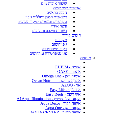
שיפור איכות מים
אביזרים שימושיים
הכנת פראגים
משאבות חמצן וסוללות גיבוי
סקרפרים ומגנטים לניקוי הזכוכית
פיצוי אידוי
רשתות ומלכודות לדגים
חימום קירור
מקררים
גופי חימום
בקרי טמפרטורה
צגי טמפרטורה ומדחומים
מותגים
אהיים - EHEIM
אואזה - OASE
אומגה וואן - Omega One
אושן נוטרישן - Ocean Nutrition
אזו - AZOO
איזי לייף - Easy Life
איזי ריפס - Easy Reefs
אקווה אילומינשיין - AI Aqua Illumination
אקווה דקור - Aqua Decor
אקווה וואן - Aqua One
אקווה סנטר - AQUA CENTER