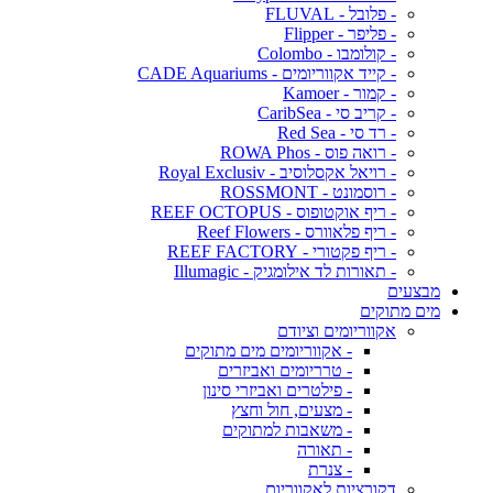
- פלובל - FLUVAL
- פליפר - Flipper
- קולומבו - Colombo
- קייד אקווריומים - CADE Aquariums
- קמור - Kamoer
- קריב סי - CaribSea
- רד סי - Red Sea
- רואה פוס - ROWA Phos
- רויאל אקסלוסיב - Royal Exclusiv
- רוסמונט - ROSSMONT
- ריף אוקטופוס - REEF OCTOPUS
- ריף פלאוורס - Reef Flowers
- ריף פקטורי - REEF FACTORY
- תאורות לד אילומגיק - Illumagic
מבצעים
מים מתוקים
אקווריומים וציודם
- אקווריומים מים מתוקים
- טרריומים ואביזרים
- פילטרים ואביזרי סינון
- מצעים, חול וחצץ
- משאבות למתוקים
- תאורה
- צנרת
דקורציות לאקווריום