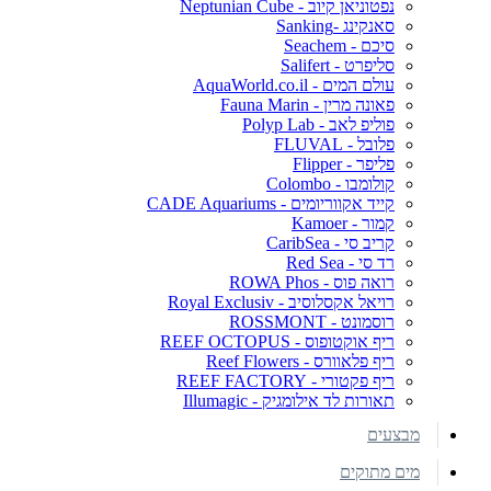
נפטוניאן קיוב - Neptunian Cube
סאנקינג -Sanking
סיכם - Seachem
סליפרט - Salifert
עולם המים - AquaWorld.co.il
פאונה מרין - Fauna Marin
פוליפ לאב - Polyp Lab
פלובל - FLUVAL
פליפר - Flipper
קולומבו - Colombo
קייד אקווריומים - CADE Aquariums
קמור - Kamoer
קריב סי - CaribSea
רד סי - Red Sea
רואה פוס - ROWA Phos
רויאל אקסלוסיב - Royal Exclusiv
רוסמונט - ROSSMONT
ריף אוקטופוס - REEF OCTOPUS
ריף פלאוורס - Reef Flowers
ריף פקטורי - REEF FACTORY
תאורות לד אילומגיק - Illumagic
מבצעים
מים מתוקים