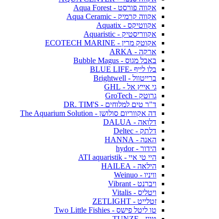
אקווה פורסט - Aqua Forest
אקווה קרמיק - Aqua Ceramic
אקווטיקס - Aquatix
אקווריסטיק - Aquaristic
אקוטק מרין - ECOTECH MARINE
ארקה - ARKA
באבל מגוס - Bubble Magus
בלו לייף -BLUE LIFE
ברייטוול - Brightwell
גי אייץ אל - GHL
גרוטק - GroTech
ד"ר טים למלוחים - DR. TIM'S
דה אקווריום סולושן - The Aquarium Solution
דלואה - DALUA
דלתק - Deltec
האנה - HANNA
הידור - hydor
היי טי איי - ATI aquaristik
הילאה - HAILEA
וויניו - Weinuo
ויברנט - Vibrant
ויטליס - Vitalis
זטלייט - ZETLIGHT
טו ליטל פישס - Two Little Fishies
טונז - TUNZE