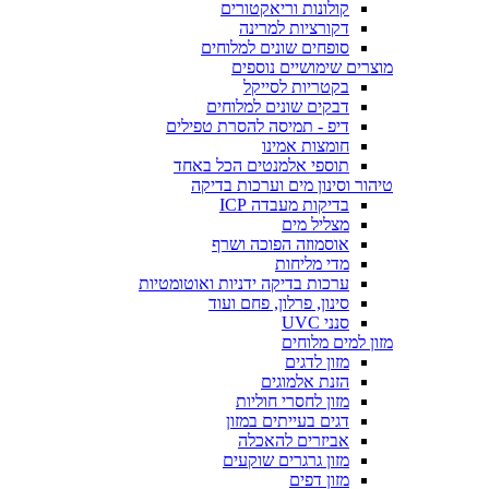
קולונות וריאקטורים
דקורציות למרינה
סופחים שונים למלוחים
מוצרים שימושיים נוספים
בקטריות לסייקל
דבקים שונים למלוחים
דיפ - תמיסה להסרת טפילים
חומצות אמינו
תוספי אלמנטים הכל באחד
טיהור וסינון מים וערכות בדיקה
בדיקות מעבדה ICP
מצליל מים
אוסמוזה הפוכה ושרף
מדי מליחות
ערכות בדיקה ידניות ואוטומטיות
סינון, פרלון, פחם ועוד
סנני UVC
מזון למים מלוחים
מזון לדגים
הזנת אלמוגים
מזון לחסרי חוליות
דגים בעייתים במזון
אביזרים להאכלה
מזון גרגרים שוקעים
מזון דפים