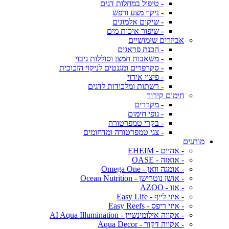
- טיפול במחלות דגים
- ניקוי מצע ורפש
- שיקום אלמוגים
- שיפור איכות מים
אביזרים שימושיים
- הכנת פראגים
- משאבות חמצן וסוללות גיבוי
- סקרפרים ומגנטים לניקוי הזכוכית
- פיצוי אידוי
- רשתות ומלכודות לדגים
חימום קירור
- מקררים
- גופי חימום
- בקרי טמפרטורה
- צגי טמפרטורה ומדחומים
מותגים
- אהיים - EHEIM
- אואזה - OASE
- אומגה וואן - Omega One
- אושן נוטרישן - Ocean Nutrition
- אזו - AZOO
- איזי לייף - Easy Life
- איזי ריפס - Easy Reefs
- אקווה אילומינשיין - AI Aqua Illumination
- אקווה דקור - Aqua Decor