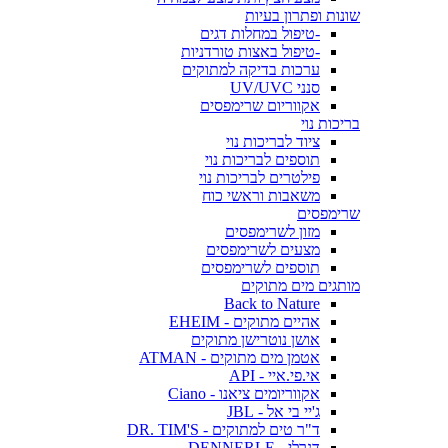
שונות ופתרון בעיות
-טיפול במחלות דגים
-טיפול באצות טורדניות
ערכות בדיקה למתוקים
סנני UV/UVC
אקווריום שרימפסים
בריכות נוי
ציוד לבריכות נוי
תוספים לבריכות נוי
פילטרים לבריכות נוי
משאבות וראשי כוח
שרימפסים
מזון לשרימפסים
מצעים לשרימפסים
תוספים לשרימפסים
מותגים מים מתוקים
Back to Nature
אהיים מתוקים - EHEIM
אושן נוטרישן מתוקים
אטמן מים מתוקים - ATMAN
אי.פי.איי - API
אקווריומים ציאנו - Ciano
ג'יי בי אל - JBL
ד"ר טים למתוקים - DR. TIM'S
דנרלי - DENNERLE