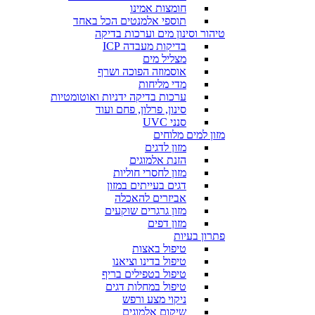
חומצות אמינו
תוספי אלמנטים הכל באחד
טיהור וסינון מים וערכות בדיקה
בדיקות מעבדה ICP
מצליל מים
אוסמוזה הפוכה ושרף
מדי מליחות
ערכות בדיקה ידניות ואוטומטיות
סינון, פרלון, פחם ועוד
סנני UVC
מזון למים מלוחים
מזון לדגים
הזנת אלמוגים
מזון לחסרי חוליות
דגים בעייתים במזון
אביזרים להאכלה
מזון גרגרים שוקעים
מזון דפים
פתרון בעיות
טיפול באצות
טיפול בדינו וציאנו
טיפול בטפילים בריף
טיפול במחלות דגים
ניקוי מצע ורפש
שיקום אלמוגים