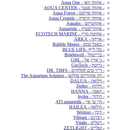
- אקווה וואן - Aqua One
- אקווה סנטר - AQUA CENTER
- אקווה פורסט - Aqua Forest
- אקווה קרמיק - Aqua Ceramic
- אקווטיקס - Aquatix
- אקווריסטיק - Aquaristic
- אקוטק מרין - ECOTECH MARINE
- ארקה - ARKA
- באבל מגוס - Bubble Magus
- בלו לייף -BLUE LIFE
- ברייטוול - Brightwell
- גי אייץ אל - GHL
- גרוטק - GroTech
- ד"ר טים למלוחים - DR. TIM'S
- דה אקווריום סולושן - The Aquarium Solution
- דלואה - DALUA
- דלתק - Deltec
- האנה - HANNA
- הידור - hydor
- היי טי איי - ATI aquaristik
- הילאה - HAILEA
- וויניו - Weinuo
- ויברנט - Vibrant
- ויטליס - Vitalis
- זטלייט - ZETLIGHT