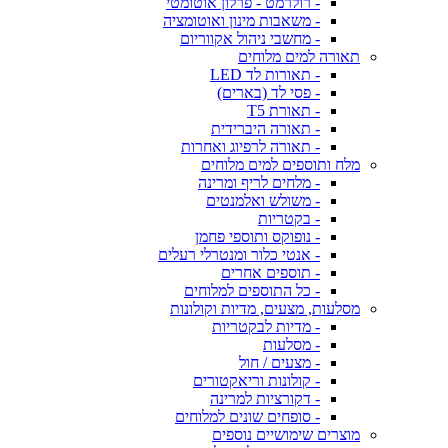
- רולרמט - פרלון אוטומטי
- משאבות מינון ואוטומציה
- מחשבי ניהול אקווריום
תאורה למים מלוחים
- תאורות לד LED
- פסי לד (בארים)
- תאורת T5
- תאורה היברידית
- תאורה לרפיוג ואחרות
מלח ותוספים למים מלוחים
- מלחים לריף ומרינה
- משולש ואלמנטים
- בקטריות
- נופוקס ותוספי פחמן
- אנטי כלור ומנטרלי רעלים
- תוספים אחרים
- כל התוספים למלוחים
מסלעות, מצעים, מדיות וקולונות
- מדיות לבקטריות
- מסלעות
- מצעים / חול
- קולונות וריאקטורים
- דקורציות למרינה
- סופחים שונים למלוחים
מוצרים שימושיים נוספים