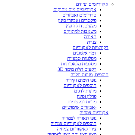
אקווריומים וציודם
אקווריומים מים מתוקים
טרריומים ואביזרים
פילטרים ואביזרי סינון
מצעים, חול וחצץ
משאבות למתוקים
תאורה
צנרת
דקורציות לאקווריום
דמוי אלמוגים
מסלעות טבעיות
מסלעות מלאכותיות
רקעים תלת מימד 3D
תוספים, מזונות ונלווה
גופי חימום וקירור
תוספים לאקווריום
מזונות לדגים
פרלון וסינון
מדיות ובקטריות
-אביזרים שימושיים
אקווריום צמחיה
גופי תאורה לצמחיה
תוספים לאקווריום צמחיה
ציוד לאקווריום צמחיה
מצע חצץ ותת מצע לצמחיה