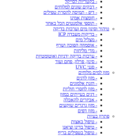
- בקטריות לסייקל
- דבקים שונים למלוחים
- דיפ - תמיסה להסרת טפילים
- חומצות אמינו
- תוספי אלמנטים הכל באחד
טיהור וסינון מים וערכות בדיקה
- בדיקות מעבדה ICP
- מצליל מים
- אוסמוזה הפוכה ושרף
- מדי מליחות
- ערכות בדיקה ידניות ואוטומטיות
- סינון, פרלון, פחם ועוד
- סנני UVC
מזון למים מלוחים
- מזון לדגים
- הזנת אלמוגים
- מזון לחסרי חוליות
- דגים בעייתים במזון
- אביזרים להאכלה
- מזון גרגרים שוקעים
- מזון דפים
פתרון בעיות
- טיפול באצות
- טיפול בדינו וציאנו
- טיפול בטפילים בריף