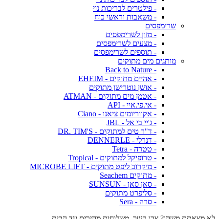
- פילטרים לבריכות נוי
- משאבות וראשי כוח
שרימפסים
- מזון לשרימפסים
- מצעים לשרימפסים
- תוספים לשרימפסים
מותגים מים מתוקים
- Back to Nature
- אהיים מתוקים - EHEIM
- אושן נוטרישן מתוקים
- אטמן מים מתוקים - ATMAN
- אי.פי.איי - API
- אקווריומים ציאנו - Ciano
- ג'יי בי אל - JBL
- ד"ר טים למתוקים - DR. TIM'S
- דנרלי - DENNERLE
- טטרה - Tetra
- טרופיקל למתוקים - Tropical
- מיקרוב ליפט מתוקים - MICROBE LIFT
- מתוקים Seachem
- סאן סאן - SUNSUN
- סליפרט מתוקים
- סרה - Sera
לא מצאתם משהו? צרו קשר. משלוחים מהירים עד הבית