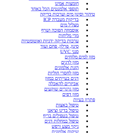
חומצות אמינו
תוספי אלמנטים הכל באחד
טיהור וסינון מים וערכות בדיקה
בדיקות מעבדה ICP
מצליל מים
אוסמוזה הפוכה ושרף
מדי מליחות
ערכות בדיקה ידניות ואוטומטיות
סינון, פרלון, פחם ועוד
סנני UVC
מזון למים מלוחים
מזון לדגים
הזנת אלמוגים
מזון לחסרי חוליות
דגים בעייתים במזון
אביזרים להאכלה
מזון גרגרים שוקעים
מזון דפים
פתרון בעיות
טיפול באצות
טיפול בדינו וציאנו
טיפול בטפילים בריף
טיפול במחלות דגים
ניקוי מצע ורפש
שיקום אלמוגים