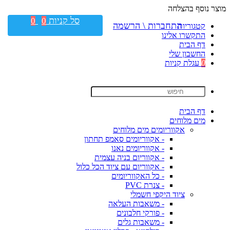
מוצר נוסף בהצלחה
סל קניות
0
0
התחברות \ הרשמה
קטגוריות
התקשרו אלינו
דף הבית
החשבון שלי
0
עגלת קניות
דף הבית
מים מלוחים
אקווריומים מים מלוחים
- אקווריומים סאמפ תחתון
- אקווריומים נאנו
- אקווריום בניה עצמית
- אקווריום עם ציוד הכל כלול
- כל האקווריומים
- צנרת PVC
ציוד היקפי חשמלי
- משאבות העלאה
- פורקי חלבונים
- משאבות גלים