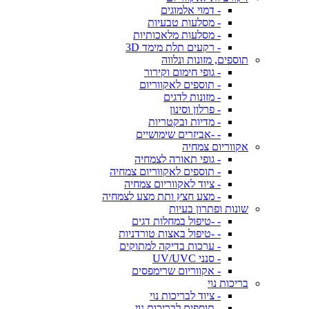
- דמוי אלמוגים
- מסלעות טבעיות
- מסלעות מלאכותיות
- רקעים תלת מימד 3D
תוספים, מזונות ונלווה
- גופי חימום וקירור
- תוספים לאקווריום
- מזונות לדגים
- פרלון וסינון
- מדיות ובקטריות
- -אביזרים שימושיים
אקווריום צמחיה
- גופי תאורה לצמחיה
- תוספים לאקווריום צמחיה
- ציוד לאקווריום צמחיה
- מצע חצץ ותת מצע לצמחיה
שונות ופתרון בעיות
- -טיפול במחלות דגים
- -טיפול באצות טורדניות
- ערכות בדיקה למתוקים
- סנני UV/UVC
- אקווריום שרימפסים
בריכות נוי
- ציוד לבריכות נוי
- תוספים לבריכות נוי