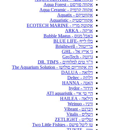
אקווה פורסט - Aqua Forest
אקווה קרמיק - Aqua Ceramic
אקווטיקס - Aquatix
אקווריסטיק - Aquaristic
אקוטק מרין - ECOTECH MARINE
ארקה - ARKA
באבל מגוס - Bubble Magus
בלו לייף -BLUE LIFE
ברייטוול - Brightwell
גי אייץ אל - GHL
גרוטק - GroTech
ד"ר טים למלוחים - DR. TIM'S
דה אקווריום סולושן - The Aquarium Solution
דלואה - DALUA
דלתק - Deltec
האנה - HANNA
הידור - hydor
היי טי איי - ATI aquaristik
הילאה - HAILEA
וויניו - Weinuo
ויברנט - Vibrant
ויטליס - Vitalis
זטלייט - ZETLIGHT
טו ליטל פישס - Two Little Fishies
טונז - TUNZE