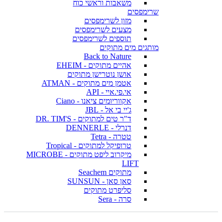
משאבות וראשי כוח
שרימפסים
מזון לשרימפסים
מצעים לשרימפסים
תוספים לשרימפסים
מותגים מים מתוקים
Back to Nature
אהיים מתוקים - EHEIM
אושן נוטרישן מתוקים
אטמן מים מתוקים - ATMAN
אי.פי.איי - API
אקווריומים ציאנו - Ciano
ג'יי בי אל - JBL
ד"ר טים למתוקים - DR. TIM'S
דנרלי - DENNERLE
טטרה - Tetra
טרופיקל למתוקים - Tropical
מיקרוב ליפט מתוקים - MICROBE
LIFT
מתוקים Seachem
סאן סאן - SUNSUN
סליפרט מתוקים
סרה - Sera