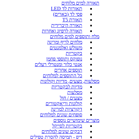
תאורה למים מלוחים
תאורות לד LED
פסי לד (בארים)
תאורת T5
תאורה היברידית
תאורה לרפיוג ואחרות
מלח ותוספים למים מלוחים
מלחים לריף ומרינה
משולש ואלמנטים
בקטריות
נופוקס ותוספי פחמן
אנטי כלור ומנטרלי רעלים
תוספים אחרים
כל התוספים למלוחים
מסלעות, מצעים, מדיות וקולונות
מדיות לבקטריות
מסלעות
מצעים / חול
קולונות וריאקטורים
דקורציות למרינה
סופחים שונים למלוחים
מוצרים שימושיים נוספים
בקטריות לסייקל
דבקים שונים למלוחים
דיפ - תמיסה להסרת טפילים