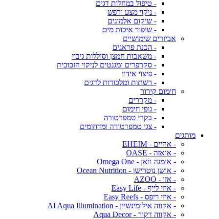
- טיפול במחלות דגים
- ניקוי מצע ורפש
- שיקום אלמוגים
- שיפור איכות מים
אביזרים שימושיים
- הכנת פראגים
- משאבות חמצן וסוללות גיבוי
- סקרפרים ומגנטים לניקוי הזכוכית
- פיצוי אידוי
- רשתות ומלכודות לדגים
חימום קירור
- מקררים
- גופי חימום
- בקרי טמפרטורה
- צגי טמפרטורה ומדחומים
מותגים
- אהיים - EHEIM
- אואזה - OASE
- אומגה וואן - Omega One
- אושן נוטרישן - Ocean Nutrition
- אזו - AZOO
- איזי לייף - Easy Life
- איזי ריפס - Easy Reefs
- אקווה אילומינשיין - AI Aqua Illumination
- אקווה דקור - Aqua Decor