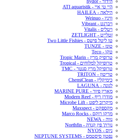
הידור - hydor
היי טי איי - ATI aquaristik
הילאה - HAILEA
וויניו - Weinuo
ויברנט - Vibrant
ויטליס - Vitalis
זטלייט - ZETLIGHT
טו ליטל פישס - Two Little Fishies
טונז - TUNZE
טקו - Teco
טרופיק מרין - Tropic Marin
טרופיקל למלוחים - Tropical
טרופיקל מרין סנטר - TMC
טריטון - TRITON
כימיקלין - ChemiClean
לגונה - LAGUNA
מארין פיור - MARINE PURE
מודרן ריף - Modern Reef
מיקרוב ליפט - Microbe Lift
מקספקט - Maxspect
מרקו רוקס - Marco Rocks
נווה - NEWA
נורת' פין קנדה - Northfin
ניוס - NYOS
נפטון סיסטמס - NEPTUNE SYSTEMS