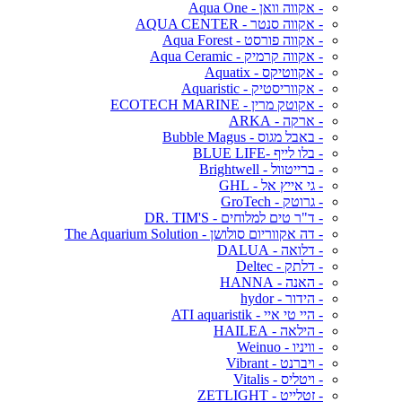
- אקווה וואן - Aqua One
- אקווה סנטר - AQUA CENTER
- אקווה פורסט - Aqua Forest
- אקווה קרמיק - Aqua Ceramic
- אקווטיקס - Aquatix
- אקווריסטיק - Aquaristic
- אקוטק מרין - ECOTECH MARINE
- ארקה - ARKA
- באבל מגוס - Bubble Magus
- בלו לייף -BLUE LIFE
- ברייטוול - Brightwell
- גי אייץ אל - GHL
- גרוטק - GroTech
- ד"ר טים למלוחים - DR. TIM'S
- דה אקווריום סולושן - The Aquarium Solution
- דלואה - DALUA
- דלתק - Deltec
- האנה - HANNA
- הידור - hydor
- היי טי איי - ATI aquaristik
- הילאה - HAILEA
- וויניו - Weinuo
- ויברנט - Vibrant
- ויטליס - Vitalis
- זטלייט - ZETLIGHT