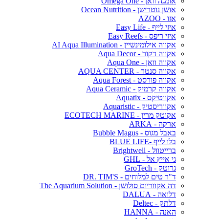
אומגה וואן - Omega One
אושן נוטרישן - Ocean Nutrition
אזו - AZOO
איזי לייף - Easy Life
איזי ריפס - Easy Reefs
אקווה אילומינשיין - AI Aqua Illumination
אקווה דקור - Aqua Decor
אקווה וואן - Aqua One
אקווה סנטר - AQUA CENTER
אקווה פורסט - Aqua Forest
אקווה קרמיק - Aqua Ceramic
אקווטיקס - Aquatix
אקווריסטיק - Aquaristic
אקוטק מרין - ECOTECH MARINE
ארקה - ARKA
באבל מגוס - Bubble Magus
בלו לייף -BLUE LIFE
ברייטוול - Brightwell
גי אייץ אל - GHL
גרוטק - GroTech
ד"ר טים למלוחים - DR. TIM'S
דה אקווריום סולושן - The Aquarium Solution
דלואה - DALUA
דלתק - Deltec
האנה - HANNA