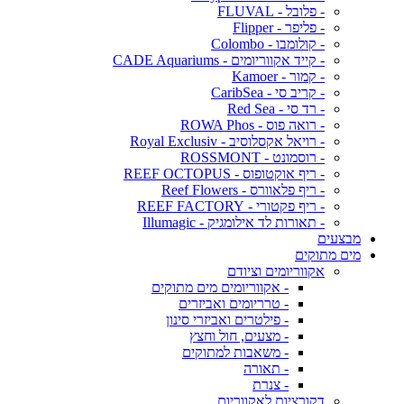
- פלובל - FLUVAL
- פליפר - Flipper
- קולומבו - Colombo
- קייד אקווריומים - CADE Aquariums
- קמור - Kamoer
- קריב סי - CaribSea
- רד סי - Red Sea
- רואה פוס - ROWA Phos
- רויאל אקסלוסיב - Royal Exclusiv
- רוסמונט - ROSSMONT
- ריף אוקטופוס - REEF OCTOPUS
- ריף פלאוורס - Reef Flowers
- ריף פקטורי - REEF FACTORY
- תאורות לד אילומגיק - Illumagic
מבצעים
מים מתוקים
אקווריומים וציודם
- אקווריומים מים מתוקים
- טרריומים ואביזרים
- פילטרים ואביזרי סינון
- מצעים, חול וחצץ
- משאבות למתוקים
- תאורה
- צנרת
דקורציות לאקווריום