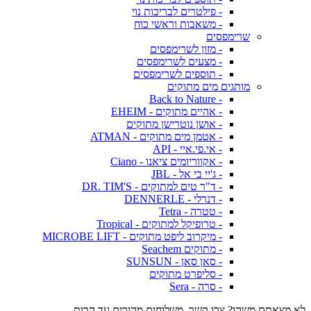
- פילטרים לבריכות נוי
- משאבות וראשי כוח
שרימפסים
- מזון לשרימפסים
- מצעים לשרימפסים
- תוספים לשרימפסים
מותגים מים מתוקים
- Back to Nature
- אהיים מתוקים - EHEIM
- אושן נוטרישן מתוקים
- אטמן מים מתוקים - ATMAN
- אי.פי.איי - API
- אקווריומים ציאנו - Ciano
- ג'יי בי אל - JBL
- ד"ר טים למתוקים - DR. TIM'S
- דנרלי - DENNERLE
- טטרה - Tetra
- טרופיקל למתוקים - Tropical
- מיקרוב ליפט מתוקים - MICROBE LIFT
- מתוקים Seachem
- סאן סאן - SUNSUN
- סליפרט מתוקים
- סרה - Sera
לא מצאתם משהו? צרו קשר. משלוחים מהירים עד הבית