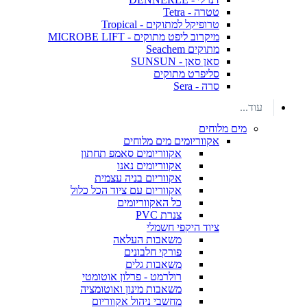
טטרה - Tetra
טרופיקל למתוקים - Tropical
מיקרוב ליפט מתוקים - MICROBE LIFT
מתוקים Seachem
סאן סאן - SUNSUN
סליפרט מתוקים
סרה - Sera
עוד...
מים מלוחים
אקווריומים מים מלוחים
אקווריומים סאמפ תחתון
אקווריומים נאנו
אקווריום בניה עצמית
אקווריום עם ציוד הכל כלול
כל האקווריומים
צנרת PVC
ציוד היקפי חשמלי
משאבות העלאה
פורקי חלבונים
משאבות גלים
רולרמט - פרלון אוטומטי
משאבות מינון ואוטומציה
מחשבי ניהול אקווריום