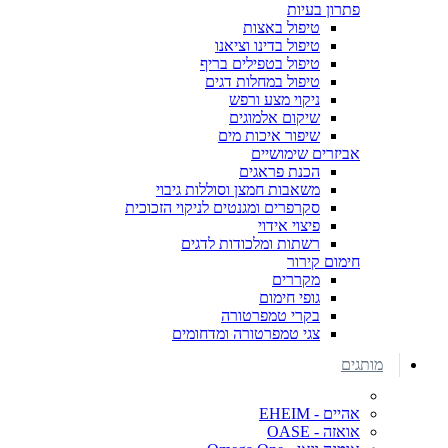
פתרון בעיות
טיפול באצות
טיפול בדינו וציאנו
טיפול בטפילים בריף
טיפול במחלות דגים
ניקוי מצע ורפש
שיקום אלמוגים
שיפור איכות מים
אביזרים שימושיים
הכנת פראגים
משאבות חמצן וסוללות גיבוי
סקרפרים ומגנטים לניקוי הזכוכית
פיצוי אידוי
רשתות ומלכודות לדגים
חימום קירור
מקררים
גופי חימום
בקרי טמפרטורה
צגי טמפרטורה ומדחומים
מותגים
אהיים - EHEIM
אואזה - OASE