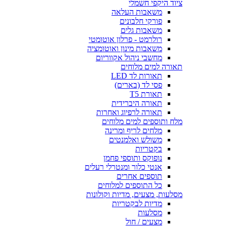
ציוד היקפי חשמלי
משאבות העלאה
פורקי חלבונים
משאבות גלים
רולרמט - פרלון אוטומטי
משאבות מינון ואוטומציה
מחשבי ניהול אקווריום
תאורה למים מלוחים
תאורות לד LED
פסי לד (בארים)
תאורת T5
תאורה היברידית
תאורה לרפיוג ואחרות
מלח ותוספים למים מלוחים
מלחים לריף ומרינה
משולש ואלמנטים
בקטריות
נופוקס ותוספי פחמן
אנטי כלור ומנטרלי רעלים
תוספים אחרים
כל התוספים למלוחים
מסלעות, מצעים, מדיות וקולונות
מדיות לבקטריות
מסלעות
מצעים / חול