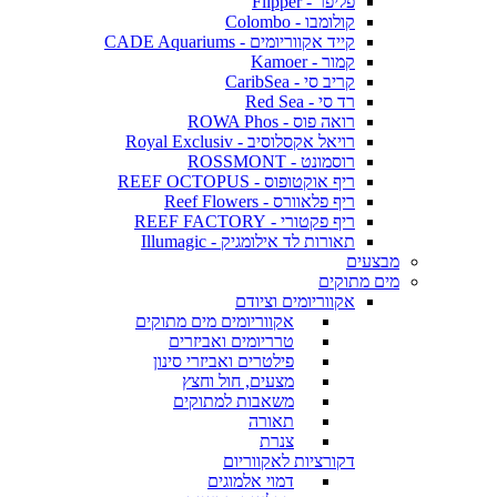
פליפר - Flipper
קולומבו - Colombo
קייד אקווריומים - CADE Aquariums
קמור - Kamoer
קריב סי - CaribSea
רד סי - Red Sea
רואה פוס - ROWA Phos
רויאל אקסלוסיב - Royal Exclusiv
רוסמונט - ROSSMONT
ריף אוקטופוס - REEF OCTOPUS
ריף פלאוורס - Reef Flowers
ריף פקטורי - REEF FACTORY
תאורות לד אילומגיק - Illumagic
מבצעים
מים מתוקים
אקווריומים וציודם
אקווריומים מים מתוקים
טרריומים ואביזרים
פילטרים ואביזרי סינון
מצעים, חול וחצץ
משאבות למתוקים
תאורה
צנרת
דקורציות לאקווריום
דמוי אלמוגים