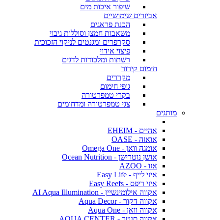
שיפור איכות מים
אביזרים שימושיים
הכנת פראגים
משאבות חמצן וסוללות גיבוי
סקרפרים ומגנטים לניקוי הזכוכית
פיצוי אידוי
רשתות ומלכודות לדגים
חימום קירור
מקררים
גופי חימום
בקרי טמפרטורה
צגי טמפרטורה ומדחומים
מותגים
אהיים - EHEIM
אואזה - OASE
אומגה וואן - Omega One
אושן נוטרישן - Ocean Nutrition
אזו - AZOO
איזי לייף - Easy Life
איזי ריפס - Easy Reefs
אקווה אילומינשיין - AI Aqua Illumination
אקווה דקור - Aqua Decor
אקווה וואן - Aqua One
אקווה סנטר - AQUA CENTER