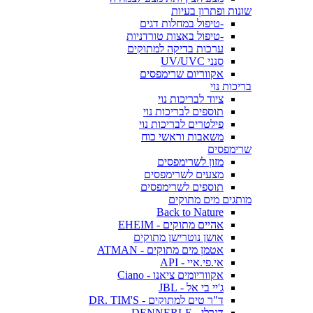
שונות ופתרון בעיות
-טיפול במחלות דגים
-טיפול באצות טורדניות
ערכות בדיקה למתוקים
סנני UV/UVC
אקווריום שרימפסים
בריכות נוי
ציוד לבריכות נוי
תוספים לבריכות נוי
פילטרים לבריכות נוי
משאבות וראשי כוח
שרימפסים
מזון לשרימפסים
מצעים לשרימפסים
תוספים לשרימפסים
מותגים מים מתוקים
Back to Nature
אהיים מתוקים - EHEIM
אושן נוטרישן מתוקים
אטמן מים מתוקים - ATMAN
אי.פי.איי - API
אקווריומים ציאנו - Ciano
ג'יי בי אל - JBL
ד"ר טים למתוקים - DR. TIM'S
דנרלי - DENNERLE