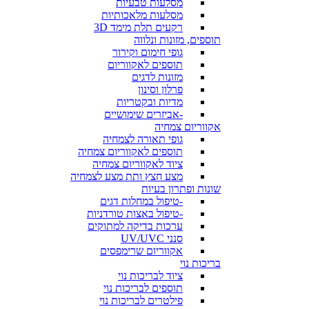
מסלעות טבעיות
מסלעות מלאכותיות
רקעים תלת מימד 3D
תוספים, מזונות ונלווה
גופי חימום וקירור
תוספים לאקווריום
מזונות לדגים
פרלון וסינון
מדיות ובקטריות
-אביזרים שימושיים
אקווריום צמחיה
גופי תאורה לצמחיה
תוספים לאקווריום צמחיה
ציוד לאקווריום צמחיה
מצע חצץ ותת מצע לצמחיה
שונות ופתרון בעיות
-טיפול במחלות דגים
-טיפול באצות טורדניות
ערכות בדיקה למתוקים
סנני UV/UVC
אקווריום שרימפסים
בריכות נוי
ציוד לבריכות נוי
תוספים לבריכות נוי
פילטרים לבריכות נוי