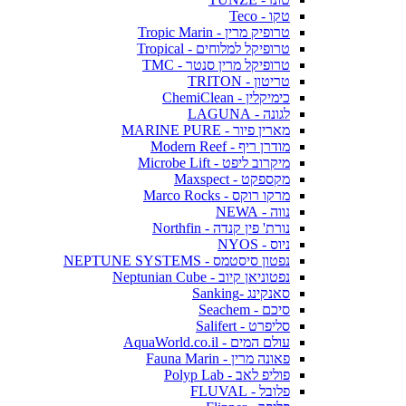
טקו - Teco
טרופיק מרין - Tropic Marin
טרופיקל למלוחים - Tropical
טרופיקל מרין סנטר - TMC
טריטון - TRITON
כימיקלין - ChemiClean
לגונה - LAGUNA
מארין פיור - MARINE PURE
מודרן ריף - Modern Reef
מיקרוב ליפט - Microbe Lift
מקספקט - Maxspect
מרקו רוקס - Marco Rocks
נווה - NEWA
נורת' פין קנדה - Northfin
ניוס - NYOS
נפטון סיסטמס - NEPTUNE SYSTEMS
נפטוניאן קיוב - Neptunian Cube
סאנקינג -Sanking
סיכם - Seachem
סליפרט - Salifert
עולם המים - AquaWorld.co.il
פאונה מרין - Fauna Marin
פוליפ לאב - Polyp Lab
פלובל - FLUVAL