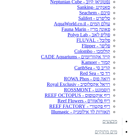
נפטוניאן קיוב - Neptunian Cube
סאנקינג -Sanking
סיכם - Seachem
סליפרט - Salifert
עולם המים - AquaWorld.co.il
פאונה מרין - Fauna Marin
פוליפ לאב - Polyp Lab
פלובל - FLUVAL
פליפר - Flipper
קולומבו - Colombo
קייד אקווריומים - CADE Aquariums
קמור - Kamoer
קריב סי - CaribSea
רד סי - Red Sea
רואה פוס - ROWA Phos
רויאל אקסלוסיב - Royal Exclusiv
רוסמונט - ROSSMONT
ריף אוקטופוס - REEF OCTOPUS
ריף פלאוורס - Reef Flowers
ריף פקטורי - REEF FACTORY
תאורות לד אילומגיק - Illumagic
מבצעים
מים מתוקים