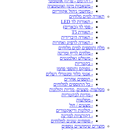
- רולרמט - פרלון אוטומטי
- משאבות מינון ואוטומציה
- מחשבי ניהול אקווריום
תאורה למים מלוחים
- תאורות לד LED
- פסי לד (בארים)
- תאורת T5
- תאורה היברידית
- תאורה לרפיוג ואחרות
מלח ותוספים למים מלוחים
- מלחים לריף ומרינה
- משולש ואלמנטים
- בקטריות
- נופוקס ותוספי פחמן
- אנטי כלור ומנטרלי רעלים
- תוספים אחרים
- כל התוספים למלוחים
מסלעות, מצעים, מדיות וקולונות
- מדיות לבקטריות
- מסלעות
- מצעים / חול
- קולונות וריאקטורים
- דקורציות למרינה
- סופחים שונים למלוחים
מוצרים שימושיים נוספים