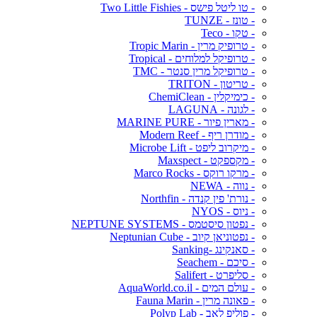
- טו ליטל פישס - Two Little Fishies
- טונז - TUNZE
- טקו - Teco
- טרופיק מרין - Tropic Marin
- טרופיקל למלוחים - Tropical
- טרופיקל מרין סנטר - TMC
- טריטון - TRITON
- כימיקלין - ChemiClean
- לגונה - LAGUNA
- מארין פיור - MARINE PURE
- מודרן ריף - Modern Reef
- מיקרוב ליפט - Microbe Lift
- מקספקט - Maxspect
- מרקו רוקס - Marco Rocks
- נווה - NEWA
- נורת' פין קנדה - Northfin
- ניוס - NYOS
- נפטון סיסטמס - NEPTUNE SYSTEMS
- נפטוניאן קיוב - Neptunian Cube
- סאנקינג -Sanking
- סיכם - Seachem
- סליפרט - Salifert
- עולם המים - AquaWorld.co.il
- פאונה מרין - Fauna Marin
- פוליפ לאב - Polyp Lab