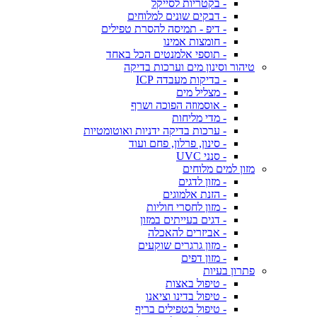
- בקטריות לסייקל
- דבקים שונים למלוחים
- דיפ - תמיסה להסרת טפילים
- חומצות אמינו
- תוספי אלמנטים הכל באחד
טיהור וסינון מים וערכות בדיקה
- בדיקות מעבדה ICP
- מצליל מים
- אוסמוזה הפוכה ושרף
- מדי מליחות
- ערכות בדיקה ידניות ואוטומטיות
- סינון, פרלון, פחם ועוד
- סנני UVC
מזון למים מלוחים
- מזון לדגים
- הזנת אלמוגים
- מזון לחסרי חוליות
- דגים בעייתים במזון
- אביזרים להאכלה
- מזון גרגרים שוקעים
- מזון דפים
פתרון בעיות
- טיפול באצות
- טיפול בדינו וציאנו
- טיפול בטפילים בריף