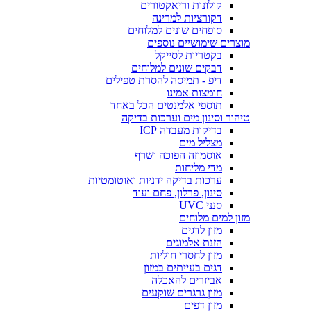
קולונות וריאקטורים
דקורציות למרינה
סופחים שונים למלוחים
מוצרים שימושיים נוספים
בקטריות לסייקל
דבקים שונים למלוחים
דיפ - תמיסה להסרת טפילים
חומצות אמינו
תוספי אלמנטים הכל באחד
טיהור וסינון מים וערכות בדיקה
בדיקות מעבדה ICP
מצליל מים
אוסמוזה הפוכה ושרף
מדי מליחות
ערכות בדיקה ידניות ואוטומטיות
סינון, פרלון, פחם ועוד
סנני UVC
מזון למים מלוחים
מזון לדגים
הזנת אלמוגים
מזון לחסרי חוליות
דגים בעייתים במזון
אביזרים להאכלה
מזון גרגרים שוקעים
מזון דפים