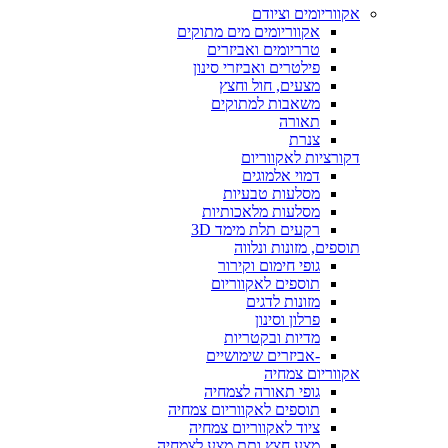
אקווריומים וציודם
אקווריומים מים מתוקים
טרריומים ואביזרים
פילטרים ואביזרי סינון
מצעים, חול וחצץ
משאבות למתוקים
תאורה
צנרת
דקורציות לאקווריום
דמוי אלמוגים
מסלעות טבעיות
מסלעות מלאכותיות
רקעים תלת מימד 3D
תוספים, מזונות ונלווה
גופי חימום וקירור
תוספים לאקווריום
מזונות לדגים
פרלון וסינון
מדיות ובקטריות
-אביזרים שימושיים
אקווריום צמחיה
גופי תאורה לצמחיה
תוספים לאקווריום צמחיה
ציוד לאקווריום צמחיה
מצע חצץ ותת מצע לצמחיה