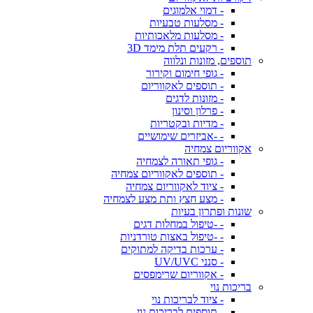
- דמוי אלמוגים
- מסלעות טבעיות
- מסלעות מלאכותיות
- רקעים תלת מימד 3D
תוספים, מזונות ונלווה
- גופי חימום וקירור
- תוספים לאקווריום
- מזונות לדגים
- פרלון וסינון
- מדיות ובקטריות
- -אביזרים שימושיים
אקווריום צמחיה
- גופי תאורה לצמחיה
- תוספים לאקווריום צמחיה
- ציוד לאקווריום צמחיה
- מצע חצץ ותת מצע לצמחיה
שונות ופתרון בעיות
- -טיפול במחלות דגים
- -טיפול באצות טורדניות
- ערכות בדיקה למתוקים
- סנני UV/UVC
- אקווריום שרימפסים
בריכות נוי
- ציוד לבריכות נוי
- תוספים לבריכות נוי