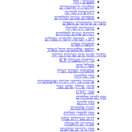
מצעים / חול
קולונות וריאקטורים
דקורציות למרינה
סופחים שונים למלוחים
מוצרים שימושיים נוספים
בקטריות לסייקל
דבקים שונים למלוחים
דיפ - תמיסה להסרת טפילים
חומצות אמינו
תוספי אלמנטים הכל באחד
טיהור וסינון מים וערכות בדיקה
בדיקות מעבדה ICP
מצליל מים
אוסמוזה הפוכה ושרף
מדי מליחות
ערכות בדיקה ידניות ואוטומטיות
סינון, פרלון, פחם ועוד
סנני UVC
מזון למים מלוחים
מזון לדגים
הזנת אלמוגים
מזון לחסרי חוליות
דגים בעייתים במזון
אביזרים להאכלה
מזון גרגרים שוקעים