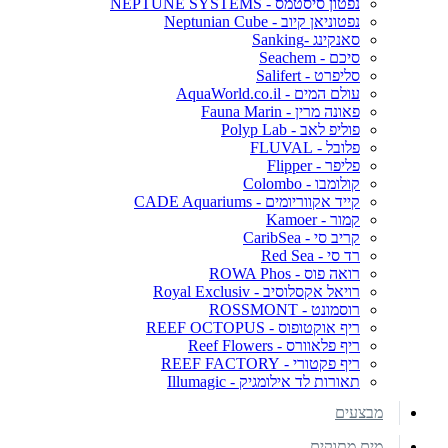
נפטון סיסטמס - NEPTUNE SYSTEMS
נפטוניאן קיוב - Neptunian Cube
סאנקינג -Sanking
סיכם - Seachem
סליפרט - Salifert
עולם המים - AquaWorld.co.il
פאונה מרין - Fauna Marin
פוליפ לאב - Polyp Lab
פלובל - FLUVAL
פליפר - Flipper
קולומבו - Colombo
קייד אקווריומים - CADE Aquariums
קמור - Kamoer
קריב סי - CaribSea
רד סי - Red Sea
רואה פוס - ROWA Phos
רויאל אקסלוסיב - Royal Exclusiv
רוסמונט - ROSSMONT
ריף אוקטופוס - REEF OCTOPUS
ריף פלאוורס - Reef Flowers
ריף פקטורי - REEF FACTORY
תאורות לד אילומגיק - Illumagic
מבצעים
מים מתוקים