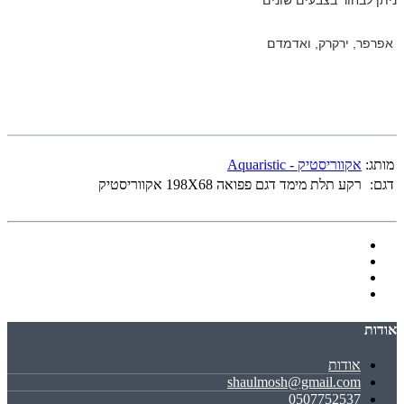
ניתן לבחור בצבעים שונים
אפרפר, ירקרק, ואדמדם
מותג:
אקווריסטיק - Aquaristic
דגם:
רקע תלת מימד דגם פפואה 198X68 אקווריסטיק
אודות
אודות
shaulmosh@gmail.com
0507752537