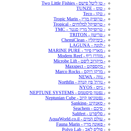
- טו ליטל פישס - Two Little Fishies
- טונז - TUNZE
- טקו - Teco
- טרופיק מרין - Tropic Marin
- טרופיקל למלוחים - Tropical
- טרופיקל מרין סנטר - TMC
- טריטון - TRITON
- כימיקלין - ChemiClean
- לגונה - LAGUNA
- מארין פיור - MARINE PURE
- מודרן ריף - Modern Reef
- מיקרוב ליפט - Microbe Lift
- מקספקט - Maxspect
- מרקו רוקס - Marco Rocks
- נווה - NEWA
- נורת' פין קנדה - Northfin
- ניוס - NYOS
- נפטון סיסטמס - NEPTUNE SYSTEMS
- נפטוניאן קיוב - Neptunian Cube
- סאנקינג -Sanking
- סיכם - Seachem
- סליפרט - Salifert
- עולם המים - AquaWorld.co.il
- פאונה מרין - Fauna Marin
- פוליפ לאב - Polyp Lab