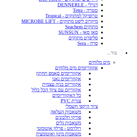
דנרלי - DENNERLE
טטרה - Tetra
טרופיקל למתוקים - Tropical
מיקרוב ליפט מתוקים - MICROBE LIFT
מתוקים Seachem
סאן סאן - SUNSUN
סליפרט מתוקים
סרה - Sera
עוד...
מים מלוחים
אקווריומים מים מלוחים
אקווריומים סאמפ תחתון
אקווריומים נאנו
אקווריום בניה עצמית
אקווריום עם ציוד הכל כלול
כל האקווריומים
צנרת PVC
ציוד היקפי חשמלי
משאבות העלאה
פורקי חלבונים
משאבות גלים
רולרמט - פרלון אוטומטי
משאבות מינון ואוטומציה