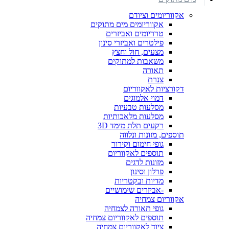
אקווריומים וציודם
אקווריומים מים מתוקים
טרריומים ואביזרים
פילטרים ואביזרי סינון
מצעים, חול וחצץ
משאבות למתוקים
תאורה
צנרת
דקורציות לאקווריום
דמוי אלמוגים
מסלעות טבעיות
מסלעות מלאכותיות
רקעים תלת מימד 3D
תוספים, מזונות ונלווה
גופי חימום וקירור
תוספים לאקווריום
מזונות לדגים
פרלון וסינון
מדיות ובקטריות
-אביזרים שימושיים
אקווריום צמחיה
גופי תאורה לצמחיה
תוספים לאקווריום צמחיה
ציוד לאקווריום צמחיה