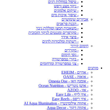
- טיפול במחלות דגים
- ניקוי מצע ורפש
- שיקום אלמוגים
- שיפור איכות מים
אביזרים שימושיים
- הכנת פראגים
- משאבות חמצן וסוללות גיבוי
- סקרפרים ומגנטים לניקוי הזכוכית
- פיצוי אידוי
- רשתות ומלכודות לדגים
חימום קירור
- מקררים
- גופי חימום
- בקרי טמפרטורה
- צגי טמפרטורה ומדחומים
מותגים
- אהיים - EHEIM
- אואזה - OASE
- אומגה וואן - Omega One
- אושן נוטרישן - Ocean Nutrition
- אזו - AZOO
- איזי לייף - Easy Life
- איזי ריפס - Easy Reefs
- אקווה אילומינשיין - AI Aqua Illumination
- אקווה דקור - Aqua Decor