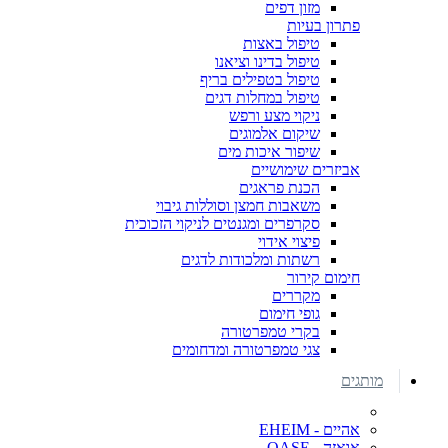
מזון דפים
פתרון בעיות
טיפול באצות
טיפול בדינו וציאנו
טיפול בטפילים בריף
טיפול במחלות דגים
ניקוי מצע ורפש
שיקום אלמוגים
שיפור איכות מים
אביזרים שימושיים
הכנת פראגים
משאבות חמצן וסוללות גיבוי
סקרפרים ומגנטים לניקוי הזכוכית
פיצוי אידוי
רשתות ומלכודות לדגים
חימום קירור
מקררים
גופי חימום
בקרי טמפרטורה
צגי טמפרטורה ומדחומים
מותגים
אהיים - EHEIM
אואזה - OASE