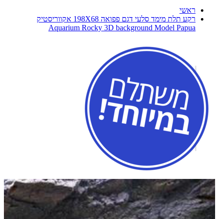
ראשי
רקע תלת מימד סלעי דגם פפואה 198X68 אקווריסטיק
Aquarium Rocky 3D background Model Papua