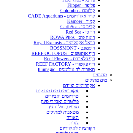
פליפר - Flipper
קולומבו - Colombo
קייד אקווריומים - CADE Aquariums
קמור - Kamoer
קריב סי - CaribSea
רד סי - Red Sea
רואה פוס - ROWA Phos
רויאל אקסלוסיב - Royal Exclusiv
רוסמונט - ROSSMONT
ריף אוקטופוס - REEF OCTOPUS
ריף פלאוורס - Reef Flowers
ריף פקטורי - REEF FACTORY
תאורות לד אילומגיק - Illumagic
מבצעים
מים מתוקים
אקווריומים וציודם
אקווריומים מים מתוקים
טרריומים ואביזרים
פילטרים ואביזרי סינון
מצעים, חול וחצץ
משאבות למתוקים
תאורה
צנרת
דקורציות לאקווריום