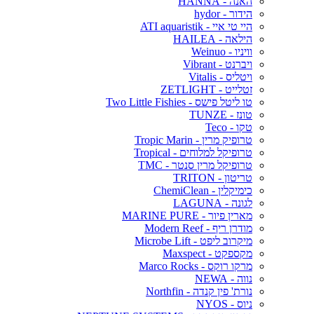
האנה - HANNA
הידור - hydor
היי טי איי - ATI aquaristik
הילאה - HAILEA
וויניו - Weinuo
ויברנט - Vibrant
ויטליס - Vitalis
זטלייט - ZETLIGHT
טו ליטל פישס - Two Little Fishies
טונז - TUNZE
טקו - Teco
טרופיק מרין - Tropic Marin
טרופיקל למלוחים - Tropical
טרופיקל מרין סנטר - TMC
טריטון - TRITON
כימיקלין - ChemiClean
לגונה - LAGUNA
מארין פיור - MARINE PURE
מודרן ריף - Modern Reef
מיקרוב ליפט - Microbe Lift
מקספקט - Maxspect
מרקו רוקס - Marco Rocks
נווה - NEWA
נורת' פין קנדה - Northfin
ניוס - NYOS