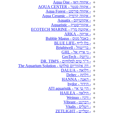
- אקווה וואן - Aqua One
- אקווה סנטר - AQUA CENTER
- אקווה פורסט - Aqua Forest
- אקווה קרמיק - Aqua Ceramic
- אקווטיקס - Aquatix
- אקווריסטיק - Aquaristic
- אקוטק מרין - ECOTECH MARINE
- ארקה - ARKA
- באבל מגוס - Bubble Magus
- בלו לייף -BLUE LIFE
- ברייטוול - Brightwell
- גי אייץ אל - GHL
- גרוטק - GroTech
- ד"ר טים למלוחים - DR. TIM'S
- דה אקווריום סולושן - The Aquarium Solution
- דלואה - DALUA
- דלתק - Deltec
- האנה - HANNA
- הידור - hydor
- היי טי איי - ATI aquaristik
- הילאה - HAILEA
- וויניו - Weinuo
- ויברנט - Vibrant
- ויטליס - Vitalis
- זטלייט - ZETLIGHT