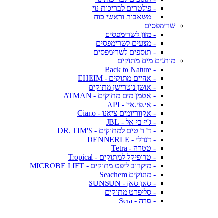
- פילטרים לבריכות נוי
- משאבות וראשי כוח
שרימפסים
- מזון לשרימפסים
- מצעים לשרימפסים
- תוספים לשרימפסים
מותגים מים מתוקים
- Back to Nature
- אהיים מתוקים - EHEIM
- אושן נוטרישן מתוקים
- אטמן מים מתוקים - ATMAN
- אי.פי.איי - API
- אקווריומים ציאנו - Ciano
- ג'יי בי אל - JBL
- ד"ר טים למתוקים - DR. TIM'S
- דנרלי - DENNERLE
- טטרה - Tetra
- טרופיקל למתוקים - Tropical
- מיקרוב ליפט מתוקים - MICROBE LIFT
- מתוקים Seachem
- סאן סאן - SUNSUN
- סליפרט מתוקים
- סרה - Sera