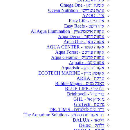
אומגה וואן - Omega One
אושן נוטרישן - Ocean Nutrition
אזו - AZOO
איזי לייף - Easy Life
איזי ריפס - Easy Reefs
אקווה אילומינשיין - AI Aqua Illumination
אקווה דקור - Aqua Decor
אקווה וואן - Aqua One
אקווה סנטר - AQUA CENTER
אקווה פורסט - Aqua Forest
אקווה קרמיק - Aqua Ceramic
אקווטיקס - Aquatix
אקווריסטיק - Aquaristic
אקוטק מרין - ECOTECH MARINE
ארקה - ARKA
באבל מגוס - Bubble Magus
בלו לייף -BLUE LIFE
ברייטוול - Brightwell
גי אייץ אל - GHL
גרוטק - GroTech
ד"ר טים למלוחים - DR. TIM'S
דה אקווריום סולושן - The Aquarium Solution
דלואה - DALUA
דלתק - Deltec