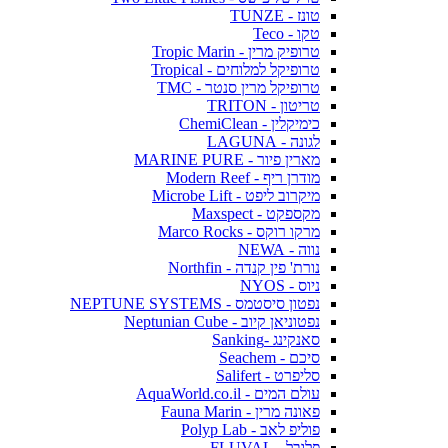
טונז - TUNZE
טקו - Teco
טרופיק מרין - Tropic Marin
טרופיקל למלוחים - Tropical
טרופיקל מרין סנטר - TMC
טריטון - TRITON
כימיקלין - ChemiClean
לגונה - LAGUNA
מארין פיור - MARINE PURE
מודרן ריף - Modern Reef
מיקרוב ליפט - Microbe Lift
מקספקט - Maxspect
מרקו רוקס - Marco Rocks
נווה - NEWA
נורת' פין קנדה - Northfin
ניוס - NYOS
נפטון סיסטמס - NEPTUNE SYSTEMS
נפטוניאן קיוב - Neptunian Cube
סאנקינג -Sanking
סיכם - Seachem
סליפרט - Salifert
עולם המים - AquaWorld.co.il
פאונה מרין - Fauna Marin
פוליפ לאב - Polyp Lab
פלובל - FLUVAL