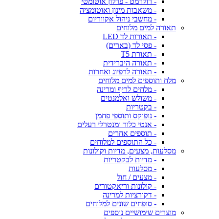
- רולרמט - פרלון אוטומטי
- משאבות מינון ואוטומציה
- מחשבי ניהול אקווריום
תאורה למים מלוחים
- תאורות לד LED
- פסי לד (בארים)
- תאורת T5
- תאורה היברידית
- תאורה לרפיוג ואחרות
מלח ותוספים למים מלוחים
- מלחים לריף ומרינה
- משולש ואלמנטים
- בקטריות
- נופוקס ותוספי פחמן
- אנטי כלור ומנטרלי רעלים
- תוספים אחרים
- כל התוספים למלוחים
מסלעות, מצעים, מדיות וקולונות
- מדיות לבקטריות
- מסלעות
- מצעים / חול
- קולונות וריאקטורים
- דקורציות למרינה
- סופחים שונים למלוחים
מוצרים שימושיים נוספים