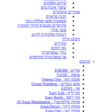
שיקום אלמוגים
שיפור איכות מים
אביזרים שימושיים
הכנת פראגים
משאבות חמצן וסוללות גיבוי
סקרפרים ומגנטים לניקוי הזכוכית
פיצוי אידוי
רשתות ומלכודות לדגים
חימום קירור
מקררים
גופי חימום
בקרי טמפרטורה
צגי טמפרטורה ומדחומים
מותגים
אהיים - EHEIM
אואזה - OASE
אומגה וואן - Omega One
אושן נוטרישן - Ocean Nutrition
אזו - AZOO
איזי לייף - Easy Life
איזי ריפס - Easy Reefs
אקווה אילומינשיין - AI Aqua Illumination
אקווה דקור - Aqua Decor
אקווה וואן - Aqua One