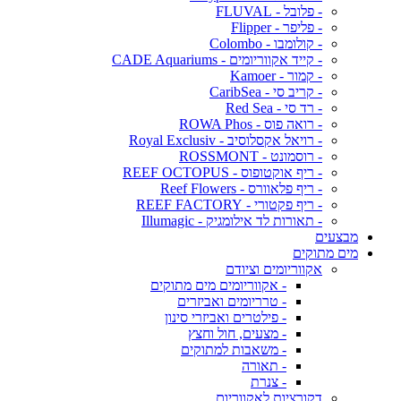
- פלובל - FLUVAL
- פליפר - Flipper
- קולומבו - Colombo
- קייד אקווריומים - CADE Aquariums
- קמור - Kamoer
- קריב סי - CaribSea
- רד סי - Red Sea
- רואה פוס - ROWA Phos
- רויאל אקסלוסיב - Royal Exclusiv
- רוסמונט - ROSSMONT
- ריף אוקטופוס - REEF OCTOPUS
- ריף פלאוורס - Reef Flowers
- ריף פקטורי - REEF FACTORY
- תאורות לד אילומגיק - Illumagic
מבצעים
מים מתוקים
אקווריומים וציודם
- אקווריומים מים מתוקים
- טרריומים ואביזרים
- פילטרים ואביזרי סינון
- מצעים, חול וחצץ
- משאבות למתוקים
- תאורה
- צנרת
דקורציות לאקווריום