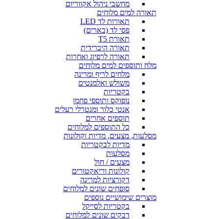
מחשבי ניהול אקווריום
תאורה למים מלוחים
תאורות לד LED
פסי לד (בארים)
תאורת T5
תאורה היברידית
תאורה לרפיוג ואחרות
מלח ותוספים למים מלוחים
מלחים לריף ומרינה
משולש ואלמנטים
בקטריות
נופוקס ותוספי פחמן
אנטי כלור ומנטרלי רעלים
תוספים אחרים
כל התוספים למלוחים
מסלעות, מצעים, מדיות וקולונות
מדיות לבקטריות
מסלעות
מצעים / חול
קולונות וריאקטורים
דקורציות למרינה
סופחים שונים למלוחים
מוצרים שימושיים נוספים
בקטריות לסייקל
דבקים שונים למלוחים