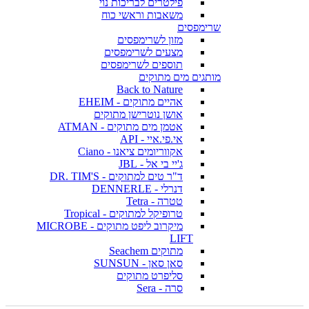
פילטרים לבריכות נוי
משאבות וראשי כוח
שרימפסים
מזון לשרימפסים
מצעים לשרימפסים
תוספים לשרימפסים
מותגים מים מתוקים
Back to Nature
אהיים מתוקים - EHEIM
אושן נוטרישן מתוקים
אטמן מים מתוקים - ATMAN
אי.פי.איי - API
אקווריומים ציאנו - Ciano
ג'יי בי אל - JBL
ד"ר טים למתוקים - DR. TIM'S
דנרלי - DENNERLE
טטרה - Tetra
טרופיקל למתוקים - Tropical
מיקרוב ליפט מתוקים - MICROBE
LIFT
מתוקים Seachem
סאן סאן - SUNSUN
סליפרט מתוקים
סרה - Sera