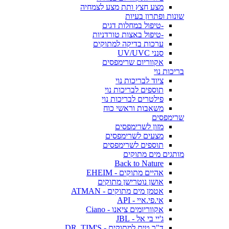
מצע חצץ ותת מצע לצמחיה
שונות ופתרון בעיות
-טיפול במחלות דגים
-טיפול באצות טורדניות
ערכות בדיקה למתוקים
סנני UV/UVC
אקווריום שרימפסים
בריכות נוי
ציוד לבריכות נוי
תוספים לבריכות נוי
פילטרים לבריכות נוי
משאבות וראשי כוח
שרימפסים
מזון לשרימפסים
מצעים לשרימפסים
תוספים לשרימפסים
מותגים מים מתוקים
Back to Nature
אהיים מתוקים - EHEIM
אושן נוטרישן מתוקים
אטמן מים מתוקים - ATMAN
אי.פי.איי - API
אקווריומים ציאנו - Ciano
ג'יי בי אל - JBL
ד"ר טים למתוקים - DR. TIM'S