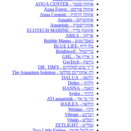
אקווה סנטר - AQUA CENTER
אקווה פורסט - Aqua Forest
אקווה קרמיק - Aqua Ceramic
אקווטיקס - Aquatix
אקווריסטיק - Aquaristic
אקוטק מרין - ECOTECH MARINE
ארקה - ARKA
באבל מגוס - Bubble Magus
בלו לייף -BLUE LIFE
ברייטוול - Brightwell
גי אייץ אל - GHL
גרוטק - GroTech
ד"ר טים למלוחים - DR. TIM'S
דה אקווריום סולושן - The Aquarium Solution
דלואה - DALUA
דלתק - Deltec
האנה - HANNA
הידור - hydor
היי טי איי - ATI aquaristik
הילאה - HAILEA
וויניו - Weinuo
ויברנט - Vibrant
ויטליס - Vitalis
זטלייט - ZETLIGHT
טו ליטל פישס - Two Little Fishies