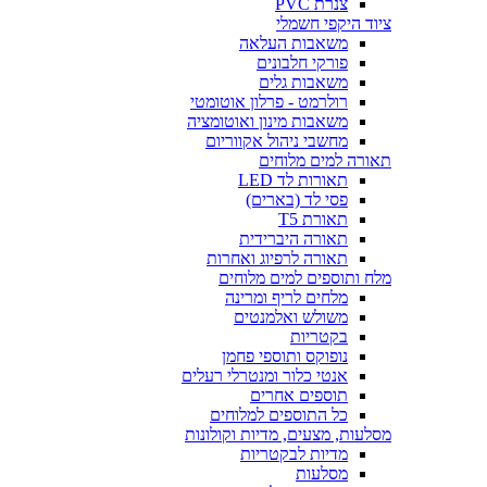
צנרת PVC
ציוד היקפי חשמלי
משאבות העלאה
פורקי חלבונים
משאבות גלים
רולרמט - פרלון אוטומטי
משאבות מינון ואוטומציה
מחשבי ניהול אקווריום
תאורה למים מלוחים
תאורות לד LED
פסי לד (בארים)
תאורת T5
תאורה היברידית
תאורה לרפיוג ואחרות
מלח ותוספים למים מלוחים
מלחים לריף ומרינה
משולש ואלמנטים
בקטריות
נופוקס ותוספי פחמן
אנטי כלור ומנטרלי רעלים
תוספים אחרים
כל התוספים למלוחים
מסלעות, מצעים, מדיות וקולונות
מדיות לבקטריות
מסלעות