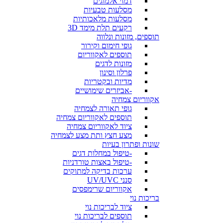
דמוי אלמוגים
מסלעות טבעיות
מסלעות מלאכותיות
רקעים תלת מימד 3D
תוספים, מזונות ונלווה
גופי חימום וקירור
תוספים לאקווריום
מזונות לדגים
פרלון וסינון
מדיות ובקטריות
-אביזרים שימושיים
אקווריום צמחיה
גופי תאורה לצמחיה
תוספים לאקווריום צמחיה
ציוד לאקווריום צמחיה
מצע חצץ ותת מצע לצמחיה
שונות ופתרון בעיות
-טיפול במחלות דגים
-טיפול באצות טורדניות
ערכות בדיקה למתוקים
סנני UV/UVC
אקווריום שרימפסים
בריכות נוי
ציוד לבריכות נוי
תוספים לבריכות נוי