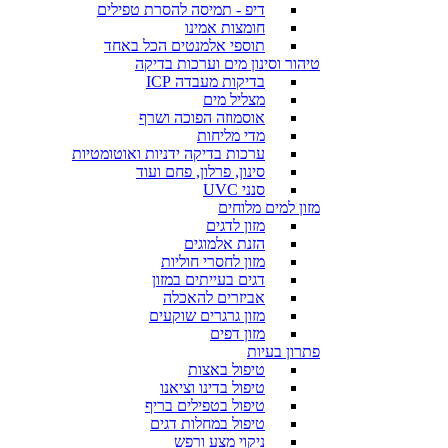
דיפ - תמיסה להסרת טפילים
חומצות אמינו
תוספי אלמנטים הכל באחד
טיהור וסינון מים וערכות בדיקה
בדיקות מעבדה ICP
מצליל מים
אוסמוזה הפוכה ושרף
מדי מליחות
ערכות בדיקה ידניות ואוטומטיות
סינון, פרלון, פחם ועוד
סנני UVC
מזון למים מלוחים
מזון לדגים
הזנת אלמוגים
מזון לחסרי חוליות
דגים בעייתים במזון
אביזרים להאכלה
מזון גרגרים שוקעים
מזון דפים
פתרון בעיות
טיפול באצות
טיפול בדינו וציאנו
טיפול בטפילים בריף
טיפול במחלות דגים
ניקוי מצע ורפש