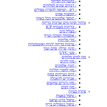
- בקטריות לסייקל
- דבקים שונים למלוחים
- דיפ - תמיסה להסרת טפילים
- חומצות אמינו
- תוספי אלמנטים הכל באחד
טיהור וסינון מים וערכות בדיקה
- בדיקות מעבדה ICP
- מצליל מים
- אוסמוזה הפוכה ושרף
- מדי מליחות
- ערכות בדיקה ידניות ואוטומטיות
- סינון, פרלון, פחם ועוד
- סנני UVC
מזון למים מלוחים
- מזון לדגים
- הזנת אלמוגים
- מזון לחסרי חוליות
- דגים בעייתים במזון
- אביזרים להאכלה
- מזון גרגרים שוקעים
- מזון דפים
פתרון בעיות
- טיפול באצות
- טיפול בדינו וציאנו
- טיפול בטפילים בריף