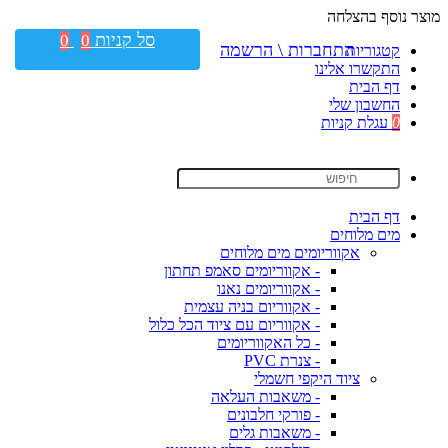
מוצר נוסף בהצלחה
סל קניות
0
0
התחברות \ הרשמה
קטגוריות
התקשרו אלינו
דף הבית
החשבון שלי
0
עגלת קניות
דף הבית
מים מלוחים
אקווריומים מים מלוחים
- אקווריומים סאמפ תחתון
- אקווריומים נאנו
- אקווריום בניה עצמית
- אקווריום עם ציוד הכל כלול
- כל האקווריומים
- צנרת PVC
ציוד היקפי חשמלי
- משאבות העלאה
- פורקי חלבונים
- משאבות גלים