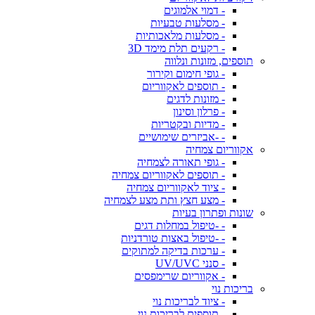
- דמוי אלמוגים
- מסלעות טבעיות
- מסלעות מלאכותיות
- רקעים תלת מימד 3D
תוספים, מזונות ונלווה
- גופי חימום וקירור
- תוספים לאקווריום
- מזונות לדגים
- פרלון וסינון
- מדיות ובקטריות
- -אביזרים שימושיים
אקווריום צמחיה
- גופי תאורה לצמחיה
- תוספים לאקווריום צמחיה
- ציוד לאקווריום צמחיה
- מצע חצץ ותת מצע לצמחיה
שונות ופתרון בעיות
- -טיפול במחלות דגים
- -טיפול באצות טורדניות
- ערכות בדיקה למתוקים
- סנני UV/UVC
- אקווריום שרימפסים
בריכות נוי
- ציוד לבריכות נוי
- תוספים לבריכות נוי