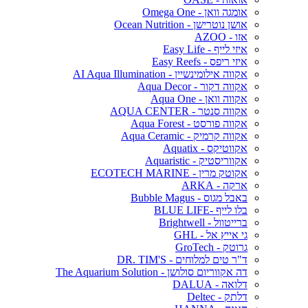
אומגה וואן - Omega One
אושן נוטרישן - Ocean Nutrition
אזו - AZOO
איזי לייף - Easy Life
איזי ריפס - Easy Reefs
אקווה אילומינשיין - AI Aqua Illumination
אקווה דקור - Aqua Decor
אקווה וואן - Aqua One
אקווה סנטר - AQUA CENTER
אקווה פורסט - Aqua Forest
אקווה קרמיק - Aqua Ceramic
אקווטיקס - Aquatix
אקווריסטיק - Aquaristic
אקוטק מרין - ECOTECH MARINE
ארקה - ARKA
באבל מגוס - Bubble Magus
בלו לייף -BLUE LIFE
ברייטוול - Brightwell
גי אייץ אל - GHL
גרוטק - GroTech
ד"ר טים למלוחים - DR. TIM'S
דה אקווריום סולושן - The Aquarium Solution
דלואה - DALUA
דלתק - Deltec