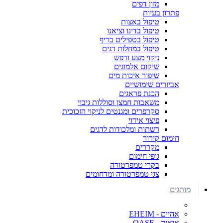
מזון דפים
פתרון בעיות
טיפול באצות
טיפול בדינו וציאנו
טיפול בטפילים בריף
טיפול במחלות דגים
ניקוי מצע ורפש
שיקום אלמוגים
שיפור איכות מים
אביזרים שימושיים
הכנת פראגים
משאבות חמצן וסוללות גיבוי
סקרפרים ומגנטים לניקוי הזכוכית
פיצוי אידוי
רשתות ומלכודות לדגים
חימום קירור
מקררים
גופי חימום
בקרי טמפרטורה
צגי טמפרטורה ומדחומים
מותגים
אהיים - EHEIM
אואזה - OASE