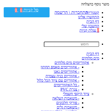
מוצר נוסף בהצלחה
סל קניות
0
0
התחברות \ הרשמה
קטגוריות
התקשרו אלינו
דף הבית
החשבון שלי
0
עגלת קניות
דף הבית
מים מלוחים
אקווריומים מים מלוחים
- אקווריומים סאמפ תחתון
- אקווריומים נאנו
- אקווריום בניה עצמית
- אקווריום עם ציוד הכל כלול
- כל האקווריומים
- צנרת PVC
ציוד היקפי חשמלי
- משאבות העלאה
- פורקי חלבונים
- משאבות גלים