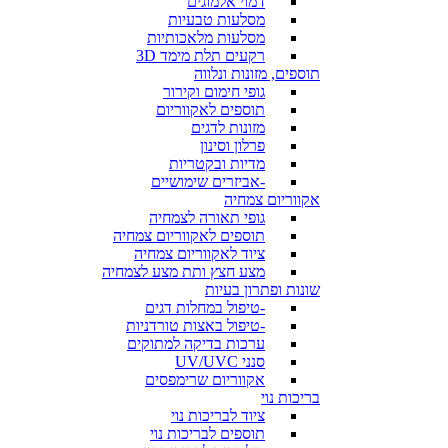
דמוי אלמוגים
מסלעות טבעיות
מסלעות מלאכותיות
רקעים תלת מימד 3D
תוספים, מזונות ונלווה
גופי חימום וקירור
תוספים לאקווריום
מזונות לדגים
פרלון וסינון
מדיות ובקטריות
-אביזרים שימושיים
אקווריום צמחיה
גופי תאורה לצמחיה
תוספים לאקווריום צמחיה
ציוד לאקווריום צמחיה
מצע חצץ ותת מצע לצמחיה
שונות ופתרון בעיות
-טיפול במחלות דגים
-טיפול באצות טורדניות
ערכות בדיקה למתוקים
סנני UV/UVC
אקווריום שרימפסים
בריכות נוי
ציוד לבריכות נוי
תוספים לבריכות נוי