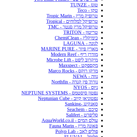
טונז - TUNZE
טקו - Teco
טרופיק מרין - Tropic Marin
טרופיקל למלוחים - Tropical
טרופיקל מרין סנטר - TMC
טריטון - TRITON
כימיקלין - ChemiClean
לגונה - LAGUNA
מארין פיור - MARINE PURE
מודרן ריף - Modern Reef
מיקרוב ליפט - Microbe Lift
מקספקט - Maxspect
מרקו רוקס - Marco Rocks
נווה - NEWA
נורת' פין קנדה - Northfin
ניוס - NYOS
נפטון סיסטמס - NEPTUNE SYSTEMS
נפטוניאן קיוב - Neptunian Cube
סאנקינג -Sanking
סיכם - Seachem
סליפרט - Salifert
עולם המים - AquaWorld.co.il
פאונה מרין - Fauna Marin
פוליפ לאב - Polyp Lab
פלובל - FLUVAL