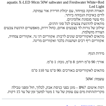
aquatix X-LED 90cm 50W saltwater and Freshwater White+Red
Led Light
תאורה חזקה במיוחד, עם יכולת חדירת אור עמוקה.
לדים באיכות הגבוהה ביותר.
גוף עשוי סגסוגת אלומיניום.
מתאים להדגשת צבעים לכל סוגי הדגים,
שילוב של נורות לד בצבעים אדום, כחול וירוק, מאפשרים הדגשת צבעים
הצורה מושלמת.
מתאים לאקווריומים שונים לרבות: אקווריום דגי נוי, אקווריום צמחיה,
אקווריום ריף רכים ושושנות בלבד ואקווריום מרינה.
מידות הגוף:
אורך: 90 ס"מ רוחב: 8 ס"מ, גובה: 1 ס"מ.
מתאים לאקווריומים באורכים :90 ס"מ עד 110 ס"מ
עוצמה: 50W
רמת איטום: IP67 – מוגן בפני כניסת אבק, לכלוך, חול ומפני טבילה
מקרית/התזת מים עם עומק של עד 1 מטר למשך זמן של עד 15 דקות.