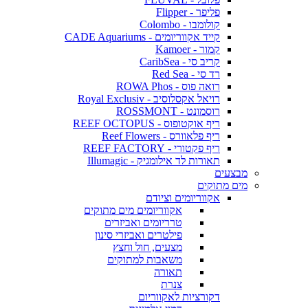
פליפר - Flipper
קולומבו - Colombo
קייד אקווריומים - CADE Aquariums
קמור - Kamoer
קריב סי - CaribSea
רד סי - Red Sea
רואה פוס - ROWA Phos
רויאל אקסלוסיב - Royal Exclusiv
רוסמונט - ROSSMONT
ריף אוקטופוס - REEF OCTOPUS
ריף פלאוורס - Reef Flowers
ריף פקטורי - REEF FACTORY
תאורות לד אילומגיק - Illumagic
מבצעים
מים מתוקים
אקווריומים וציודם
אקווריומים מים מתוקים
טרריומים ואביזרים
פילטרים ואביזרי סינון
מצעים, חול וחצץ
משאבות למתוקים
תאורה
צנרת
דקורציות לאקווריום