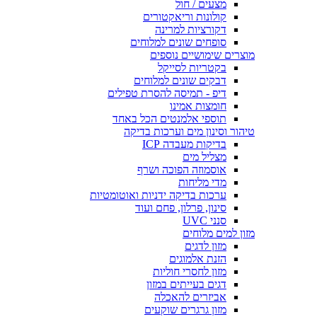
מצעים / חול
קולונות וריאקטורים
דקורציות למרינה
סופחים שונים למלוחים
מוצרים שימושיים נוספים
בקטריות לסייקל
דבקים שונים למלוחים
דיפ - תמיסה להסרת טפילים
חומצות אמינו
תוספי אלמנטים הכל באחד
טיהור וסינון מים וערכות בדיקה
בדיקות מעבדה ICP
מצליל מים
אוסמוזה הפוכה ושרף
מדי מליחות
ערכות בדיקה ידניות ואוטומטיות
סינון, פרלון, פחם ועוד
סנני UVC
מזון למים מלוחים
מזון לדגים
הזנת אלמוגים
מזון לחסרי חוליות
דגים בעייתים במזון
אביזרים להאכלה
מזון גרגרים שוקעים