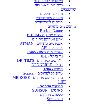
פילטרים לבריכות נוי
משאבות וראשי כוח
שרימפסים
מזון לשרימפסים
מצעים לשרימפסים
תוספים לשרימפסים
מותגים מים מתוקים
Back to Nature
אהיים מתוקים - EHEIM
אושן נוטרישן מתוקים
אטמן מים מתוקים - ATMAN
אי.פי.איי - API
אקווריומים ציאנו - Ciano
ג'יי בי אל - JBL
ד"ר טים למתוקים - DR. TIM'S
דנרלי - DENNERLE
טטרה - Tetra
טרופיקל למתוקים - Tropical
מיקרוב ליפט מתוקים - MICROBE
LIFT
מתוקים Seachem
סאן סאן - SUNSUN
סליפרט מתוקים
סרה - Sera