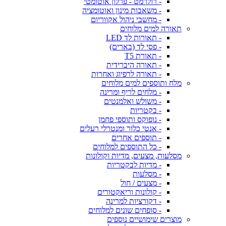
- רולרמט - פרלון אוטומטי
- משאבות מינון ואוטומציה
- מחשבי ניהול אקווריום
תאורה למים מלוחים
- תאורות לד LED
- פסי לד (בארים)
- תאורת T5
- תאורה היברידית
- תאורה לרפיוג ואחרות
מלח ותוספים למים מלוחים
- מלחים לריף ומרינה
- משולש ואלמנטים
- בקטריות
- נופוקס ותוספי פחמן
- אנטי כלור ומנטרלי רעלים
- תוספים אחרים
- כל התוספים למלוחים
מסלעות, מצעים, מדיות וקולונות
- מדיות לבקטריות
- מסלעות
- מצעים / חול
- קולונות וריאקטורים
- דקורציות למרינה
- סופחים שונים למלוחים
מוצרים שימושיים נוספים