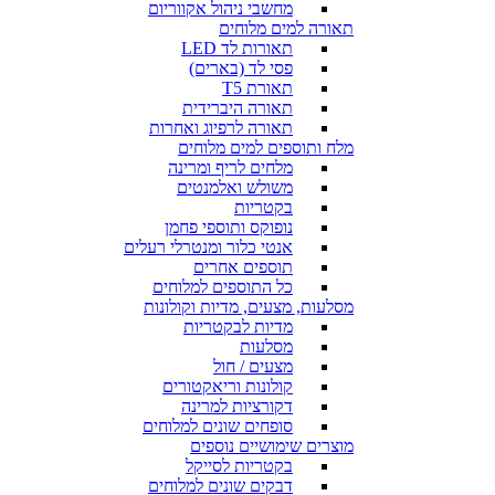
מחשבי ניהול אקווריום
תאורה למים מלוחים
תאורות לד LED
פסי לד (בארים)
תאורת T5
תאורה היברידית
תאורה לרפיוג ואחרות
מלח ותוספים למים מלוחים
מלחים לריף ומרינה
משולש ואלמנטים
בקטריות
נופוקס ותוספי פחמן
אנטי כלור ומנטרלי רעלים
תוספים אחרים
כל התוספים למלוחים
מסלעות, מצעים, מדיות וקולונות
מדיות לבקטריות
מסלעות
מצעים / חול
קולונות וריאקטורים
דקורציות למרינה
סופחים שונים למלוחים
מוצרים שימושיים נוספים
בקטריות לסייקל
דבקים שונים למלוחים