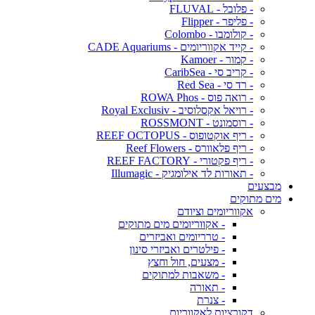
- פלובל - FLUVAL
- פליפר - Flipper
- קולומבו - Colombo
- קייד אקווריומים - CADE Aquariums
- קמור - Kamoer
- קריב סי - CaribSea
- רד סי - Red Sea
- רואה פוס - ROWA Phos
- רויאל אקסלוסיב - Royal Exclusiv
- רוסמונט - ROSSMONT
- ריף אוקטופוס - REEF OCTOPUS
- ריף פלאוורס - Reef Flowers
- ריף פקטורי - REEF FACTORY
- תאורות לד אילומגיק - Illumagic
מבצעים
מים מתוקים
אקווריומים וציודם
- אקווריומים מים מתוקים
- טרריומים ואביזרים
- פילטרים ואביזרי סינון
- מצעים, חול וחצץ
- משאבות למתוקים
- תאורה
- צנרת
דקורציות לאקווריום