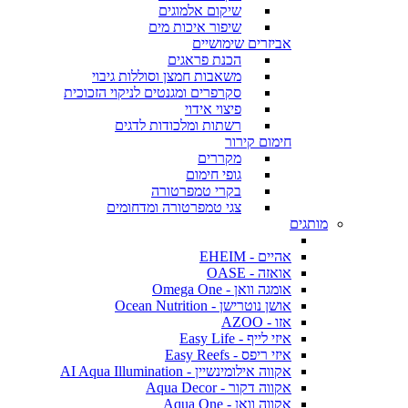
שיקום אלמוגים
שיפור איכות מים
אביזרים שימושיים
הכנת פראגים
משאבות חמצן וסוללות גיבוי
סקרפרים ומגנטים לניקוי הזכוכית
פיצוי אידוי
רשתות ומלכודות לדגים
חימום קירור
מקררים
גופי חימום
בקרי טמפרטורה
צגי טמפרטורה ומדחומים
מותגים
אהיים - EHEIM
אואזה - OASE
אומגה וואן - Omega One
אושן נוטרישן - Ocean Nutrition
אזו - AZOO
איזי לייף - Easy Life
איזי ריפס - Easy Reefs
אקווה אילומינשיין - AI Aqua Illumination
אקווה דקור - Aqua Decor
אקווה וואן - Aqua One