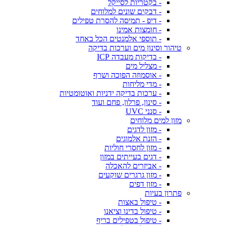
- בקטריות לסייקל
- דבקים שונים למלוחים
- דיפ - תמיסה להסרת טפילים
- חומצות אמינו
- תוספי אלמנטים הכל באחד
טיהור וסינון מים וערכות בדיקה
- בדיקות מעבדה ICP
- מצליל מים
- אוסמוזה הפוכה ושרף
- מדי מליחות
- ערכות בדיקה ידניות ואוטומטיות
- סינון, פרלון, פחם ועוד
- סנני UVC
מזון למים מלוחים
- מזון לדגים
- הזנת אלמוגים
- מזון לחסרי חוליות
- דגים בעייתים במזון
- אביזרים להאכלה
- מזון גרגרים שוקעים
- מזון דפים
פתרון בעיות
- טיפול באצות
- טיפול בדינו וציאנו
- טיפול בטפילים בריף