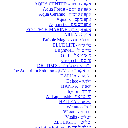
אקווה סנטר - AQUA CENTER
אקווה פורסט - Aqua Forest
אקווה קרמיק - Aqua Ceramic
אקווטיקס - Aquatix
אקווריסטיק - Aquaristic
אקוטק מרין - ECOTECH MARINE
ארקה - ARKA
באבל מגוס - Bubble Magus
בלו לייף -BLUE LIFE
ברייטוול - Brightwell
גי אייץ אל - GHL
גרוטק - GroTech
ד"ר טים למלוחים - DR. TIM'S
דה אקווריום סולושן - The Aquarium Solution
דלואה - DALUA
דלתק - Deltec
האנה - HANNA
הידור - hydor
היי טי איי - ATI aquaristik
הילאה - HAILEA
וויניו - Weinuo
ויברנט - Vibrant
ויטליס - Vitalis
זטלייט - ZETLIGHT
טו ליטל פישס - Two Little Fishies