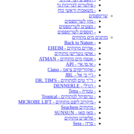
- פילטרים לבריכות נוי
- משאבות וראשי כוח
שרימפסים
- מזון לשרימפסים
- מצעים לשרימפסים
- תוספים לשרימפסים
מותגים מים מתוקים
- Back to Nature
- אהיים מתוקים - EHEIM
- אושן נוטרישן מתוקים
- אטמן מים מתוקים - ATMAN
- אי.פי.איי - API
- אקווריומים ציאנו - Ciano
- ג'יי בי אל - JBL
- ד"ר טים למתוקים - DR. TIM'S
- דנרלי - DENNERLE
- טטרה - Tetra
- טרופיקל למתוקים - Tropical
- מיקרוב ליפט מתוקים - MICROBE LIFT
- מתוקים Seachem
- סאן סאן - SUNSUN
- סליפרט מתוקים
- סרה - Sera