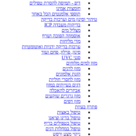
דיפ - תמיסה להסרת טפילים
חומצות אמינו
תוספי אלמנטים הכל באחד
טיהור וסינון מים וערכות בדיקה
בדיקות מעבדה ICP
מצליל מים
אוסמוזה הפוכה ושרף
מדי מליחות
ערכות בדיקה ידניות ואוטומטיות
סינון, פרלון, פחם ועוד
סנני UVC
מזון למים מלוחים
מזון לדגים
הזנת אלמוגים
מזון לחסרי חוליות
דגים בעייתים במזון
אביזרים להאכלה
מזון גרגרים שוקעים
מזון דפים
פתרון בעיות
טיפול באצות
טיפול בדינו וציאנו
טיפול בטפילים בריף
טיפול במחלות דגים
ניקוי מצע ורפש