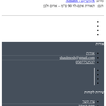
מותג:
אקווטיקס - Aquatix
דגם:
תאורת אקס-לד 90 ס"מ – אדום ולבן
אודות
אודות
shaulmosh@gmail.com
0507752537
שירות לקוחות
צרו קשר
מפת האתר