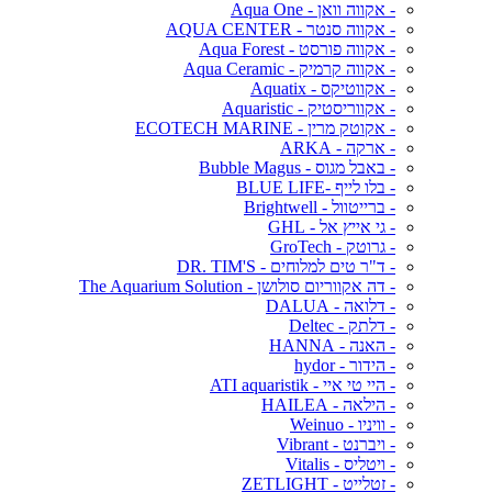
- אקווה וואן - Aqua One
- אקווה סנטר - AQUA CENTER
- אקווה פורסט - Aqua Forest
- אקווה קרמיק - Aqua Ceramic
- אקווטיקס - Aquatix
- אקווריסטיק - Aquaristic
- אקוטק מרין - ECOTECH MARINE
- ארקה - ARKA
- באבל מגוס - Bubble Magus
- בלו לייף -BLUE LIFE
- ברייטוול - Brightwell
- גי אייץ אל - GHL
- גרוטק - GroTech
- ד"ר טים למלוחים - DR. TIM'S
- דה אקווריום סולושן - The Aquarium Solution
- דלואה - DALUA
- דלתק - Deltec
- האנה - HANNA
- הידור - hydor
- היי טי איי - ATI aquaristik
- הילאה - HAILEA
- וויניו - Weinuo
- ויברנט - Vibrant
- ויטליס - Vitalis
- זטלייט - ZETLIGHT