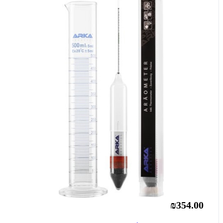
₪354.00