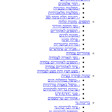
- דמוי אלמוגים
- מסלעות טבעיות
- מסלעות מלאכותיות
- רקעים תלת מימד 3D
תוספים, מזונות ונלווה
- גופי חימום וקירור
- תוספים לאקווריום
- מזונות לדגים
- פרלון וסינון
- מדיות ובקטריות
- -אביזרים שימושיים
אקווריום צמחיה
- גופי תאורה לצמחיה
- תוספים לאקווריום צמחיה
- ציוד לאקווריום צמחיה
- מצע חצץ ותת מצע לצמחיה
שונות ופתרון בעיות
- -טיפול במחלות דגים
- -טיפול באצות טורדניות
- ערכות בדיקה למתוקים
- סנני UV/UVC
- אקווריום שרימפסים
בריכות נוי
- ציוד לבריכות נוי
- תוספים לבריכות נוי