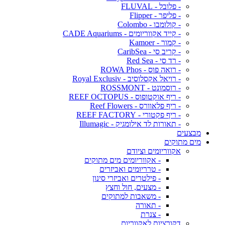
- פלובל - FLUVAL
- פליפר - Flipper
- קולומבו - Colombo
- קייד אקווריומים - CADE Aquariums
- קמור - Kamoer
- קריב סי - CaribSea
- רד סי - Red Sea
- רואה פוס - ROWA Phos
- רויאל אקסלוסיב - Royal Exclusiv
- רוסמונט - ROSSMONT
- ריף אוקטופוס - REEF OCTOPUS
- ריף פלאוורס - Reef Flowers
- ריף פקטורי - REEF FACTORY
- תאורות לד אילומגיק - Illumagic
מבצעים
מים מתוקים
אקווריומים וציודם
- אקווריומים מים מתוקים
- טרריומים ואביזרים
- פילטרים ואביזרי סינון
- מצעים, חול וחצץ
- משאבות למתוקים
- תאורה
- צנרת
דקורציות לאקווריום