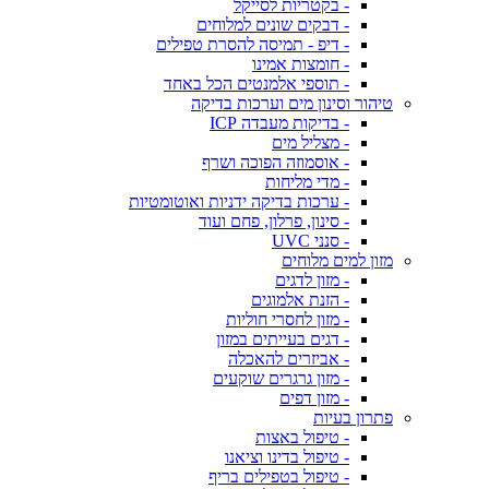
- בקטריות לסייקל
- דבקים שונים למלוחים
- דיפ - תמיסה להסרת טפילים
- חומצות אמינו
- תוספי אלמנטים הכל באחד
טיהור וסינון מים וערכות בדיקה
- בדיקות מעבדה ICP
- מצליל מים
- אוסמוזה הפוכה ושרף
- מדי מליחות
- ערכות בדיקה ידניות ואוטומטיות
- סינון, פרלון, פחם ועוד
- סנני UVC
מזון למים מלוחים
- מזון לדגים
- הזנת אלמוגים
- מזון לחסרי חוליות
- דגים בעייתים במזון
- אביזרים להאכלה
- מזון גרגרים שוקעים
- מזון דפים
פתרון בעיות
- טיפול באצות
- טיפול בדינו וציאנו
- טיפול בטפילים בריף