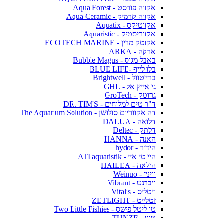
אקווה פורסט - Aqua Forest
אקווה קרמיק - Aqua Ceramic
אקווטיקס - Aquatix
אקווריסטיק - Aquaristic
אקוטק מרין - ECOTECH MARINE
ארקה - ARKA
באבל מגוס - Bubble Magus
בלו לייף -BLUE LIFE
ברייטוול - Brightwell
גי אייץ אל - GHL
גרוטק - GroTech
ד"ר טים למלוחים - DR. TIM'S
דה אקווריום סולושן - The Aquarium Solution
דלואה - DALUA
דלתק - Deltec
האנה - HANNA
הידור - hydor
היי טי איי - ATI aquaristik
הילאה - HAILEA
וויניו - Weinuo
ויברנט - Vibrant
ויטליס - Vitalis
זטלייט - ZETLIGHT
טו ליטל פישס - Two Little Fishies
טונז - TUNZE