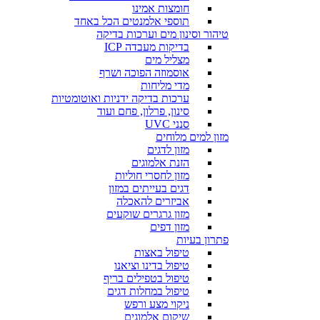
חומצות אמינו
תוספי אלמנטים הכל באחד
טיהור וסינון מים וערכות בדיקה
בדיקות מעבדה ICP
מצליל מים
אוסמוזה הפוכה ושרף
מדי מליחות
ערכות בדיקה ידניות ואוטומטיות
סינון, פרלון, פחם ועוד
סנני UVC
מזון למים מלוחים
מזון לדגים
הזנת אלמוגים
מזון לחסרי חוליות
דגים בעייתים במזון
אביזרים להאכלה
מזון גרגרים שוקעים
מזון דפים
פתרון בעיות
טיפול באצות
טיפול בדינו וציאנו
טיפול בטפילים בריף
טיפול במחלות דגים
ניקוי מצע ורפש
שיקום אלמוגים