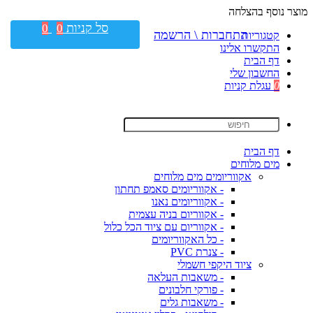
מוצר נוסף בהצלחה
סל קניות
0
0
התחברות \ הרשמה
קטגוריות
התקשרו אלינו
דף הבית
החשבון שלי
0
עגלת קניות
דף הבית
מים מלוחים
אקווריומים מים מלוחים
- אקווריומים סאמפ תחתון
- אקווריומים נאנו
- אקווריום בניה עצמית
- אקווריום עם ציוד הכל כלול
- כל האקווריומים
- צנרת PVC
ציוד היקפי חשמלי
- משאבות העלאה
- פורקי חלבונים
- משאבות גלים