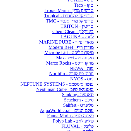
טקו - Teco
טרופיק מרין - Tropic Marin
טרופיקל למלוחים - Tropical
טרופיקל מרין סנטר - TMC
טריטון - TRITON
כימיקלין - ChemiClean
לגונה - LAGUNA
מארין פיור - MARINE PURE
מודרן ריף - Modern Reef
מיקרוב ליפט - Microbe Lift
מקספקט - Maxspect
מרקו רוקס - Marco Rocks
נווה - NEWA
נורת' פין קנדה - Northfin
ניוס - NYOS
נפטון סיסטמס - NEPTUNE SYSTEMS
נפטוניאן קיוב - Neptunian Cube
סאנקינג -Sanking
סיכם - Seachem
סליפרט - Salifert
עולם המים - AquaWorld.co.il
פאונה מרין - Fauna Marin
פוליפ לאב - Polyp Lab
פלובל - FLUVAL