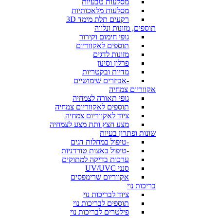
מסלעות טבעיות
מסלעות מלאכותיות
רקעים תלת מימד 3D
תוספים, מזונות ונלווה
גופי חימום וקירור
תוספים לאקווריום
מזונות לדגים
פרלון וסינון
מדיות ובקטריות
-אביזרים שימושיים
אקווריום צמחיה
גופי תאורה לצמחיה
תוספים לאקווריום צמחיה
ציוד לאקווריום צמחיה
מצע חצץ ותת מצע לצמחיה
שונות ופתרון בעיות
-טיפול במחלות דגים
-טיפול באצות טורדניות
ערכות בדיקה למתוקים
סנני UV/UVC
אקווריום שרימפסים
בריכות נוי
ציוד לבריכות נוי
תוספים לבריכות נוי
פילטרים לבריכות נוי