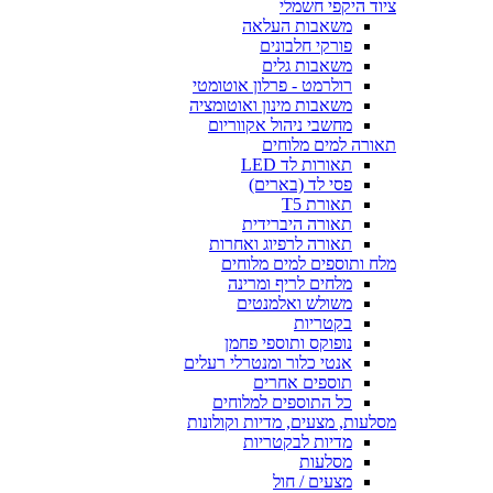
ציוד היקפי חשמלי
משאבות העלאה
פורקי חלבונים
משאבות גלים
רולרמט - פרלון אוטומטי
משאבות מינון ואוטומציה
מחשבי ניהול אקווריום
תאורה למים מלוחים
תאורות לד LED
פסי לד (בארים)
תאורת T5
תאורה היברידית
תאורה לרפיוג ואחרות
מלח ותוספים למים מלוחים
מלחים לריף ומרינה
משולש ואלמנטים
בקטריות
נופוקס ותוספי פחמן
אנטי כלור ומנטרלי רעלים
תוספים אחרים
כל התוספים למלוחים
מסלעות, מצעים, מדיות וקולונות
מדיות לבקטריות
מסלעות
מצעים / חול