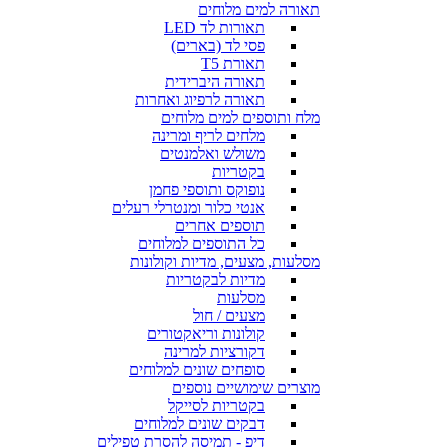
תאורה למים מלוחים
תאורות לד LED
פסי לד (בארים)
תאורת T5
תאורה היברידית
תאורה לרפיוג ואחרות
מלח ותוספים למים מלוחים
מלחים לריף ומרינה
משולש ואלמנטים
בקטריות
נופוקס ותוספי פחמן
אנטי כלור ומנטרלי רעלים
תוספים אחרים
כל התוספים למלוחים
מסלעות, מצעים, מדיות וקולונות
מדיות לבקטריות
מסלעות
מצעים / חול
קולונות וריאקטורים
דקורציות למרינה
סופחים שונים למלוחים
מוצרים שימושיים נוספים
בקטריות לסייקל
דבקים שונים למלוחים
דיפ - תמיסה להסרת טפילים