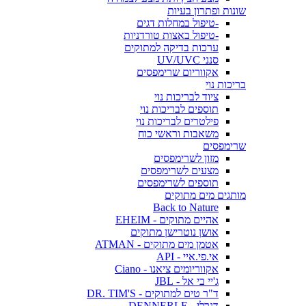
שונות ופתרון בעיות
-טיפול במחלות דגים
-טיפול באצות טורדניות
ערכות בדיקה למתוקים
סנני UV/UVC
אקווריום שרימפסים
בריכות נוי
ציוד לבריכות נוי
תוספים לבריכות נוי
פילטרים לבריכות נוי
משאבות וראשי כוח
שרימפסים
מזון לשרימפסים
מצעים לשרימפסים
תוספים לשרימפסים
מותגים מים מתוקים
Back to Nature
אהיים מתוקים - EHEIM
אושן נוטרישן מתוקים
אטמן מים מתוקים - ATMAN
אי.פי.איי - API
אקווריומים ציאנו - Ciano
ג'יי בי אל - JBL
ד"ר טים למתוקים - DR. TIM'S
דנרלי - DENNERLE