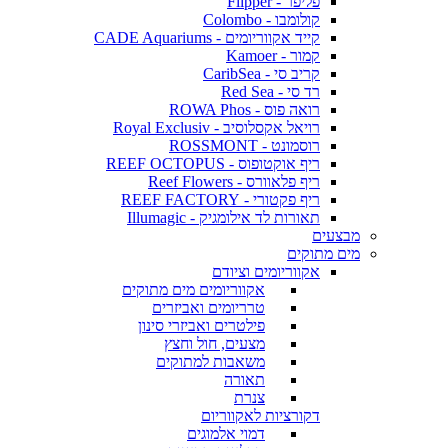
פליפר - Flipper
קולומבו - Colombo
קייד אקווריומים - CADE Aquariums
קמור - Kamoer
קריב סי - CaribSea
רד סי - Red Sea
רואה פוס - ROWA Phos
רויאל אקסלוסיב - Royal Exclusiv
רוסמונט - ROSSMONT
ריף אוקטופוס - REEF OCTOPUS
ריף פלאוורס - Reef Flowers
ריף פקטורי - REEF FACTORY
תאורות לד אילומגיק - Illumagic
מבצעים
מים מתוקים
אקווריומים וציודם
אקווריומים מים מתוקים
טרריומים ואביזרים
פילטרים ואביזרי סינון
מצעים, חול וחצץ
משאבות למתוקים
תאורה
צנרת
דקורציות לאקווריום
דמוי אלמוגים