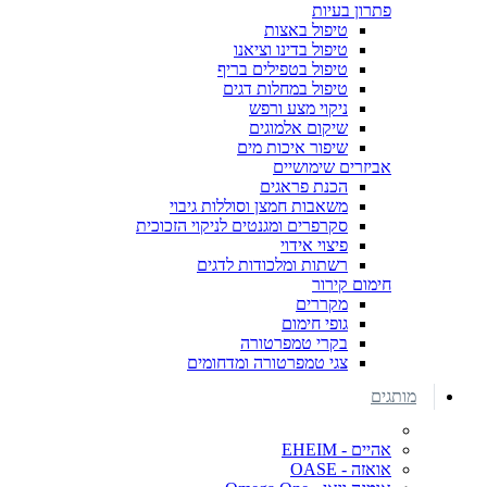
פתרון בעיות
טיפול באצות
טיפול בדינו וציאנו
טיפול בטפילים בריף
טיפול במחלות דגים
ניקוי מצע ורפש
שיקום אלמוגים
שיפור איכות מים
אביזרים שימושיים
הכנת פראגים
משאבות חמצן וסוללות גיבוי
סקרפרים ומגנטים לניקוי הזכוכית
פיצוי אידוי
רשתות ומלכודות לדגים
חימום קירור
מקררים
גופי חימום
בקרי טמפרטורה
צגי טמפרטורה ומדחומים
מותגים
אהיים - EHEIM
אואזה - OASE