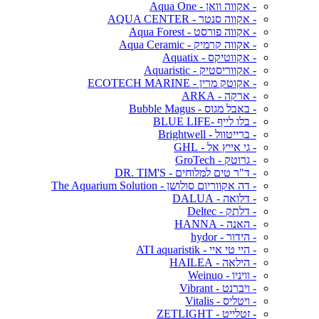
- אקווה וואן - Aqua One
- אקווה סנטר - AQUA CENTER
- אקווה פורסט - Aqua Forest
- אקווה קרמיק - Aqua Ceramic
- אקווטיקס - Aquatix
- אקווריסטיק - Aquaristic
- אקוטק מרין - ECOTECH MARINE
- ארקה - ARKA
- באבל מגוס - Bubble Magus
- בלו לייף -BLUE LIFE
- ברייטוול - Brightwell
- גי אייץ אל - GHL
- גרוטק - GroTech
- ד"ר טים למלוחים - DR. TIM'S
- דה אקווריום סולושן - The Aquarium Solution
- דלואה - DALUA
- דלתק - Deltec
- האנה - HANNA
- הידור - hydor
- היי טי איי - ATI aquaristik
- הילאה - HAILEA
- וויניו - Weinuo
- ויברנט - Vibrant
- ויטליס - Vitalis
- זטלייט - ZETLIGHT