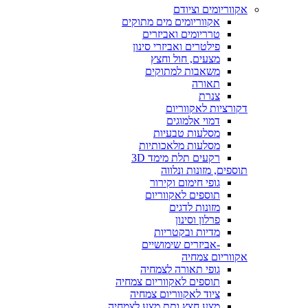
אקווריומים וציודם
אקווריומים מים מתוקים
טרריומים ואביזרים
פילטרים ואביזרי סינון
מצעים, חול וחצץ
משאבות למתוקים
תאורה
צנרת
דקורציות לאקווריום
דמוי אלמוגים
מסלעות טבעיות
מסלעות מלאכותיות
רקעים תלת מימד 3D
תוספים, מזונות ונלווה
גופי חימום וקירור
תוספים לאקווריום
מזונות לדגים
פרלון וסינון
מדיות ובקטריות
-אביזרים שימושיים
אקווריום צמחיה
גופי תאורה לצמחיה
תוספים לאקווריום צמחיה
ציוד לאקווריום צמחיה
מצע חצץ ותת מצע לצמחיה