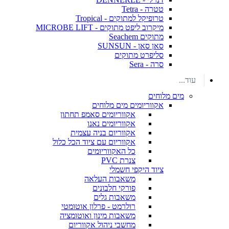
טטרה - Tetra
טרופיקל למתוקים - Tropical
מיקרוב ליפט מתוקים - MICROBE LIFT
מתוקים Seachem
סאן סאן - SUNSUN
סליפרט מתוקים
סרה - Sera
עוד...
מים מלוחים
אקווריומים מים מלוחים
אקווריומים סאמפ תחתון
אקווריומים נאנו
אקווריום בניה עצמית
אקווריום עם ציוד הכל כלול
כל האקווריומים
צנרת PVC
ציוד היקפי חשמלי
משאבות העלאה
פורקי חלבונים
משאבות גלים
רולרמט - פרלון אוטומטי
משאבות מינון ואוטומציה
מחשבי ניהול אקווריום