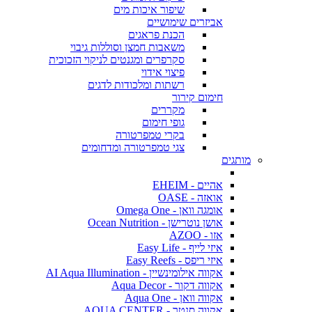
שיפור איכות מים
אביזרים שימושיים
הכנת פראגים
משאבות חמצן וסוללות גיבוי
סקרפרים ומגנטים לניקוי הזכוכית
פיצוי אידוי
רשתות ומלכודות לדגים
חימום קירור
מקררים
גופי חימום
בקרי טמפרטורה
צגי טמפרטורה ומדחומים
מותגים
אהיים - EHEIM
אואזה - OASE
אומגה וואן - Omega One
אושן נוטרישן - Ocean Nutrition
אזו - AZOO
איזי לייף - Easy Life
איזי ריפס - Easy Reefs
אקווה אילומינשיין - AI Aqua Illumination
אקווה דקור - Aqua Decor
אקווה וואן - Aqua One
אקווה סנטר - AQUA CENTER