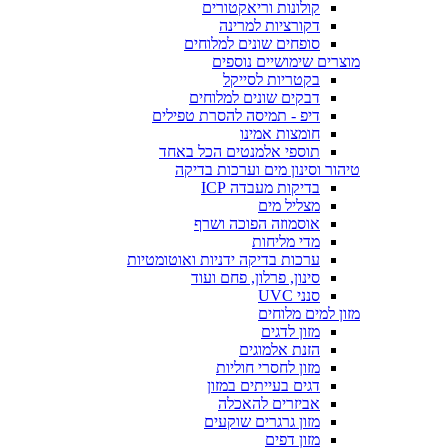
קולונות וריאקטורים
דקורציות למרינה
סופחים שונים למלוחים
מוצרים שימושיים נוספים
בקטריות לסייקל
דבקים שונים למלוחים
דיפ - תמיסה להסרת טפילים
חומצות אמינו
תוספי אלמנטים הכל באחד
טיהור וסינון מים וערכות בדיקה
בדיקות מעבדה ICP
מצליל מים
אוסמוזה הפוכה ושרף
מדי מליחות
ערכות בדיקה ידניות ואוטומטיות
סינון, פרלון, פחם ועוד
סנני UVC
מזון למים מלוחים
מזון לדגים
הזנת אלמוגים
מזון לחסרי חוליות
דגים בעייתים במזון
אביזרים להאכלה
מזון גרגרים שוקעים
מזון דפים