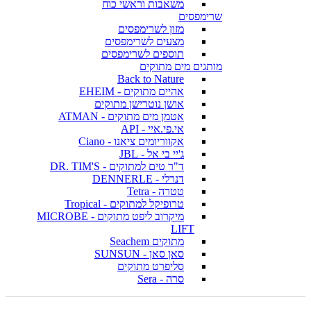
משאבות וראשי כוח
שרימפסים
מזון לשרימפסים
מצעים לשרימפסים
תוספים לשרימפסים
מותגים מים מתוקים
Back to Nature
אהיים מתוקים - EHEIM
אושן נוטרישן מתוקים
אטמן מים מתוקים - ATMAN
אי.פי.איי - API
אקווריומים ציאנו - Ciano
ג'יי בי אל - JBL
ד"ר טים למתוקים - DR. TIM'S
דנרלי - DENNERLE
טטרה - Tetra
טרופיקל למתוקים - Tropical
מיקרוב ליפט מתוקים - MICROBE
LIFT
מתוקים Seachem
סאן סאן - SUNSUN
סליפרט מתוקים
סרה - Sera