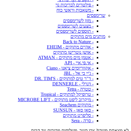
- פילטרים לבריכות נוי
- משאבות וראשי כוח
שרימפסים
- מזון לשרימפסים
- מצעים לשרימפסים
- תוספים לשרימפסים
מותגים מים מתוקים
- Back to Nature
- אהיים מתוקים - EHEIM
- אושן נוטרישן מתוקים
- אטמן מים מתוקים - ATMAN
- אי.פי.איי - API
- אקווריומים ציאנו - Ciano
- ג'יי בי אל - JBL
- ד"ר טים למתוקים - DR. TIM'S
- דנרלי - DENNERLE
- טטרה - Tetra
- טרופיקל למתוקים - Tropical
- מיקרוב ליפט מתוקים - MICROBE LIFT
- מתוקים Seachem
- סאן סאן - SUNSUN
- סליפרט מתוקים
- סרה - Sera
לא מצאתם משהו? צרו קשר. משלוחים מהירים עד הבית