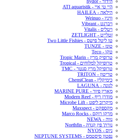
הידור - hydor
היי טי איי - ATI aquaristik
הילאה - HAILEA
וויניו - Weinuo
ויברנט - Vibrant
ויטליס - Vitalis
זטלייט - ZETLIGHT
טו ליטל פישס - Two Little Fishies
טונז - TUNZE
טקו - Teco
טרופיק מרין - Tropic Marin
טרופיקל למלוחים - Tropical
טרופיקל מרין סנטר - TMC
טריטון - TRITON
כימיקלין - ChemiClean
לגונה - LAGUNA
מארין פיור - MARINE PURE
מודרן ריף - Modern Reef
מיקרוב ליפט - Microbe Lift
מקספקט - Maxspect
מרקו רוקס - Marco Rocks
נווה - NEWA
נורת' פין קנדה - Northfin
ניוס - NYOS
נפטון סיסטמס - NEPTUNE SYSTEMS