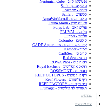
נפטוניאן קיוב - Neptunian Cube
סאנקינג -Sanking
סיכם - Seachem
סליפרט - Salifert
עולם המים - AquaWorld.co.il
פאונה מרין - Fauna Marin
פוליפ לאב - Polyp Lab
פלובל - FLUVAL
פליפר - Flipper
קולומבו - Colombo
קייד אקווריומים - CADE Aquariums
קמור - Kamoer
קריב סי - CaribSea
רד סי - Red Sea
רואה פוס - ROWA Phos
רויאל אקסלוסיב - Royal Exclusiv
רוסמונט - ROSSMONT
ריף אוקטופוס - REEF OCTOPUS
ריף פלאוורס - Reef Flowers
ריף פקטורי - REEF FACTORY
תאורות לד אילומגיק - Illumagic
מבצעים
מים מתוקים