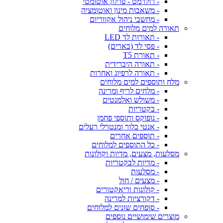
- רולרמט - פרלון אוטומטי
- משאבות מינון ואוטומציה
- מחשבי ניהול אקווריום
תאורה למים מלוחים
- תאורות לד LED
- פסי לד (בארים)
- תאורת T5
- תאורה היברידית
- תאורה לרפיוג ואחרות
מלח ותוספים למים מלוחים
- מלחים לריף ומרינה
- משולש ואלמנטים
- בקטריות
- נופוקס ותוספי פחמן
- אנטי כלור ומנטרלי רעלים
- תוספים אחרים
- כל התוספים למלוחים
מסלעות, מצעים, מדיות וקולונות
- מדיות לבקטריות
- מסלעות
- מצעים / חול
- קולונות וריאקטורים
- דקורציות למרינה
- סופחים שונים למלוחים
מוצרים שימושיים נוספים