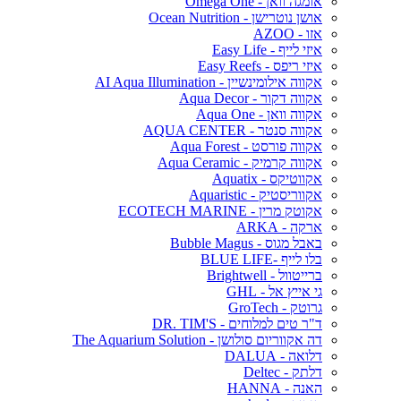
אומגה וואן - Omega One
אושן נוטרישן - Ocean Nutrition
אזו - AZOO
איזי לייף - Easy Life
איזי ריפס - Easy Reefs
אקווה אילומינשיין - AI Aqua Illumination
אקווה דקור - Aqua Decor
אקווה וואן - Aqua One
אקווה סנטר - AQUA CENTER
אקווה פורסט - Aqua Forest
אקווה קרמיק - Aqua Ceramic
אקווטיקס - Aquatix
אקווריסטיק - Aquaristic
אקוטק מרין - ECOTECH MARINE
ארקה - ARKA
באבל מגוס - Bubble Magus
בלו לייף -BLUE LIFE
ברייטוול - Brightwell
גי אייץ אל - GHL
גרוטק - GroTech
ד"ר טים למלוחים - DR. TIM'S
דה אקווריום סולושן - The Aquarium Solution
דלואה - DALUA
דלתק - Deltec
האנה - HANNA