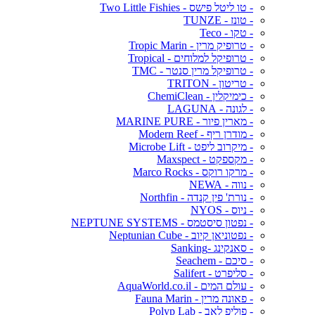
- טו ליטל פישס - Two Little Fishies
- טונז - TUNZE
- טקו - Teco
- טרופיק מרין - Tropic Marin
- טרופיקל למלוחים - Tropical
- טרופיקל מרין סנטר - TMC
- טריטון - TRITON
- כימיקלין - ChemiClean
- לגונה - LAGUNA
- מארין פיור - MARINE PURE
- מודרן ריף - Modern Reef
- מיקרוב ליפט - Microbe Lift
- מקספקט - Maxspect
- מרקו רוקס - Marco Rocks
- נווה - NEWA
- נורת' פין קנדה - Northfin
- ניוס - NYOS
- נפטון סיסטמס - NEPTUNE SYSTEMS
- נפטוניאן קיוב - Neptunian Cube
- סאנקינג -Sanking
- סיכם - Seachem
- סליפרט - Salifert
- עולם המים - AquaWorld.co.il
- פאונה מרין - Fauna Marin
- פוליפ לאב - Polyp Lab