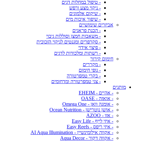
- טיפול במחלות דגים
- ניקוי מצע ורפש
- שיקום אלמוגים
- שיפור איכות מים
אביזרים שימושיים
- הכנת פראגים
- משאבות חמצן וסוללות גיבוי
- סקרפרים ומגנטים לניקוי הזכוכית
- פיצוי אידוי
- רשתות ומלכודות לדגים
חימום קירור
- מקררים
- גופי חימום
- בקרי טמפרטורה
- צגי טמפרטורה ומדחומים
מותגים
- אהיים - EHEIM
- אואזה - OASE
- אומגה וואן - Omega One
- אושן נוטרישן - Ocean Nutrition
- אזו - AZOO
- איזי לייף - Easy Life
- איזי ריפס - Easy Reefs
- אקווה אילומינשיין - AI Aqua Illumination
- אקווה דקור - Aqua Decor