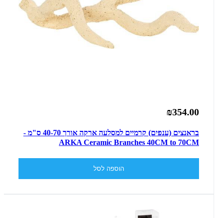
₪354.00
בראנצים (ענפים) קרמיים למסלעה ארקה אורך 40-70 ס"מ -
ARKA Ceramic Branches 40CM to 70CM
הוספה לסל