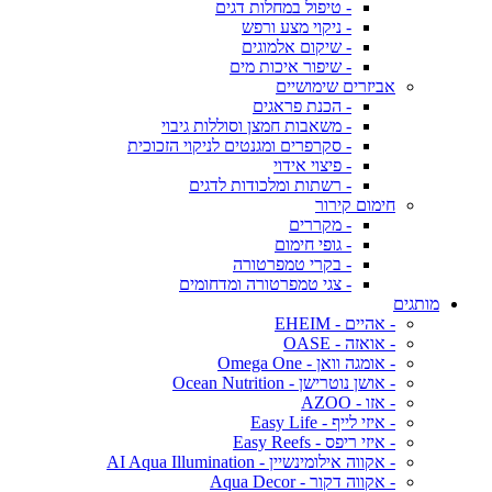
- טיפול במחלות דגים
- ניקוי מצע ורפש
- שיקום אלמוגים
- שיפור איכות מים
אביזרים שימושיים
- הכנת פראגים
- משאבות חמצן וסוללות גיבוי
- סקרפרים ומגנטים לניקוי הזכוכית
- פיצוי אידוי
- רשתות ומלכודות לדגים
חימום קירור
- מקררים
- גופי חימום
- בקרי טמפרטורה
- צגי טמפרטורה ומדחומים
מותגים
- אהיים - EHEIM
- אואזה - OASE
- אומגה וואן - Omega One
- אושן נוטרישן - Ocean Nutrition
- אזו - AZOO
- איזי לייף - Easy Life
- איזי ריפס - Easy Reefs
- אקווה אילומינשיין - AI Aqua Illumination
- אקווה דקור - Aqua Decor