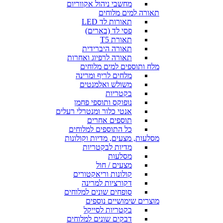
מחשבי ניהול אקווריום
תאורה למים מלוחים
תאורות לד LED
פסי לד (בארים)
תאורת T5
תאורה היברידית
תאורה לרפיוג ואחרות
מלח ותוספים למים מלוחים
מלחים לריף ומרינה
משולש ואלמנטים
בקטריות
נופוקס ותוספי פחמן
אנטי כלור ומנטרלי רעלים
תוספים אחרים
כל התוספים למלוחים
מסלעות, מצעים, מדיות וקולונות
מדיות לבקטריות
מסלעות
מצעים / חול
קולונות וריאקטורים
דקורציות למרינה
סופחים שונים למלוחים
מוצרים שימושיים נוספים
בקטריות לסייקל
דבקים שונים למלוחים