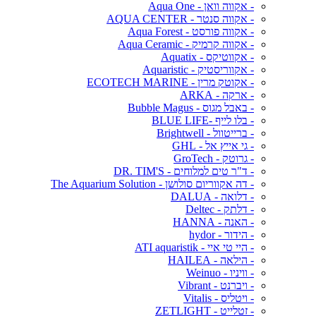
- אקווה וואן - Aqua One
- אקווה סנטר - AQUA CENTER
- אקווה פורסט - Aqua Forest
- אקווה קרמיק - Aqua Ceramic
- אקווטיקס - Aquatix
- אקווריסטיק - Aquaristic
- אקוטק מרין - ECOTECH MARINE
- ארקה - ARKA
- באבל מגוס - Bubble Magus
- בלו לייף -BLUE LIFE
- ברייטוול - Brightwell
- גי אייץ אל - GHL
- גרוטק - GroTech
- ד"ר טים למלוחים - DR. TIM'S
- דה אקווריום סולושן - The Aquarium Solution
- דלואה - DALUA
- דלתק - Deltec
- האנה - HANNA
- הידור - hydor
- היי טי איי - ATI aquaristik
- הילאה - HAILEA
- וויניו - Weinuo
- ויברנט - Vibrant
- ויטליס - Vitalis
- זטלייט - ZETLIGHT