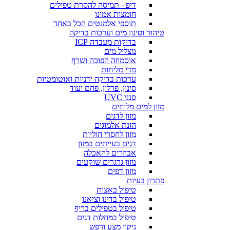
דיפ - תמיסה להסרת טפילים
חומצות אמינו
תוספי אלמנטים הכל באחד
טיהור וסינון מים וערכות בדיקה
בדיקות מעבדה ICP
מצליל מים
אוסמוזה הפוכה ושרף
מדי מליחות
ערכות בדיקה ידניות ואוטומטיות
סינון, פרלון, פחם ועוד
סנני UVC
מזון למים מלוחים
מזון לדגים
הזנת אלמוגים
מזון לחסרי חוליות
דגים בעייתים במזון
אביזרים להאכלה
מזון גרגרים שוקעים
מזון דפים
פתרון בעיות
טיפול באצות
טיפול בדינו וציאנו
טיפול בטפילים בריף
טיפול במחלות דגים
ניקוי מצע ורפש