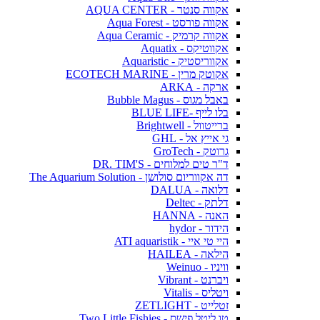
אקווה סנטר - AQUA CENTER
אקווה פורסט - Aqua Forest
אקווה קרמיק - Aqua Ceramic
אקווטיקס - Aquatix
אקווריסטיק - Aquaristic
אקוטק מרין - ECOTECH MARINE
ארקה - ARKA
באבל מגוס - Bubble Magus
בלו לייף -BLUE LIFE
ברייטוול - Brightwell
גי אייץ אל - GHL
גרוטק - GroTech
ד"ר טים למלוחים - DR. TIM'S
דה אקווריום סולושן - The Aquarium Solution
דלואה - DALUA
דלתק - Deltec
האנה - HANNA
הידור - hydor
היי טי איי - ATI aquaristik
הילאה - HAILEA
וויניו - Weinuo
ויברנט - Vibrant
ויטליס - Vitalis
זטלייט - ZETLIGHT
טו ליטל פישס - Two Little Fishies