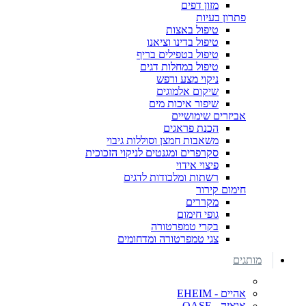
מזון דפים
פתרון בעיות
טיפול באצות
טיפול בדינו וציאנו
טיפול בטפילים בריף
טיפול במחלות דגים
ניקוי מצע ורפש
שיקום אלמוגים
שיפור איכות מים
אביזרים שימושיים
הכנת פראגים
משאבות חמצן וסוללות גיבוי
סקרפרים ומגנטים לניקוי הזכוכית
פיצוי אידוי
רשתות ומלכודות לדגים
חימום קירור
מקררים
גופי חימום
בקרי טמפרטורה
צגי טמפרטורה ומדחומים
מותגים
אהיים - EHEIM
אואזה - OASE