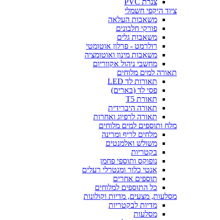
צנרת PVC
ציוד היקפי חשמלי
משאבות העלאה
פורקי חלבונים
משאבות גלים
רולרמט - פרלון אוטומטי
משאבות מינון ואוטומציה
מחשבי ניהול אקווריום
תאורה למים מלוחים
תאורות לד LED
פסי לד (בארים)
תאורת T5
תאורה היברידית
תאורה לרפיוג ואחרות
מלח ותוספים למים מלוחים
מלחים לריף ומרינה
משולש ואלמנטים
בקטריות
נופוקס ותוספי פחמן
אנטי כלור ומנטרלי רעלים
תוספים אחרים
כל התוספים למלוחים
מסלעות, מצעים, מדיות וקולונות
מדיות לבקטריות
מסלעות