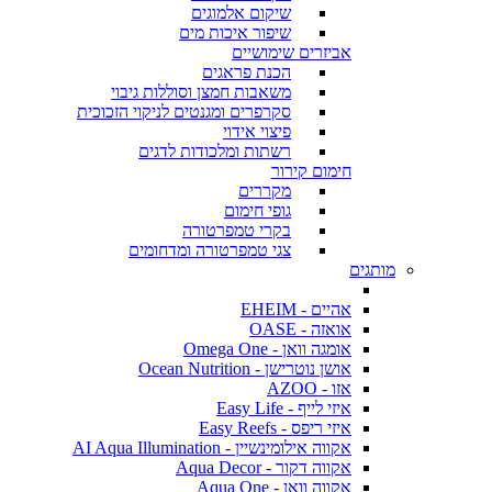
שיקום אלמוגים
שיפור איכות מים
אביזרים שימושיים
הכנת פראגים
משאבות חמצן וסוללות גיבוי
סקרפרים ומגנטים לניקוי הזכוכית
פיצוי אידוי
רשתות ומלכודות לדגים
חימום קירור
מקררים
גופי חימום
בקרי טמפרטורה
צגי טמפרטורה ומדחומים
מותגים
אהיים - EHEIM
אואזה - OASE
אומגה וואן - Omega One
אושן נוטרישן - Ocean Nutrition
אזו - AZOO
איזי לייף - Easy Life
איזי ריפס - Easy Reefs
אקווה אילומינשיין - AI Aqua Illumination
אקווה דקור - Aqua Decor
אקווה וואן - Aqua One