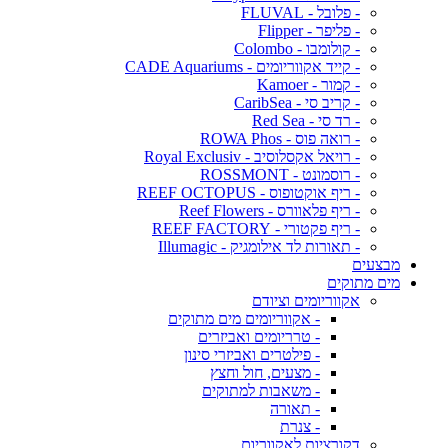
- פלובל - FLUVAL
- פליפר - Flipper
- קולומבו - Colombo
- קייד אקווריומים - CADE Aquariums
- קמור - Kamoer
- קריב סי - CaribSea
- רד סי - Red Sea
- רואה פוס - ROWA Phos
- רויאל אקסלוסיב - Royal Exclusiv
- רוסמונט - ROSSMONT
- ריף אוקטופוס - REEF OCTOPUS
- ריף פלאוורס - Reef Flowers
- ריף פקטורי - REEF FACTORY
- תאורות לד אילומגיק - Illumagic
מבצעים
מים מתוקים
אקווריומים וציודם
- אקווריומים מים מתוקים
- טרריומים ואביזרים
- פילטרים ואביזרי סינון
- מצעים, חול וחצץ
- משאבות למתוקים
- תאורה
- צנרת
דקורציות לאקווריום