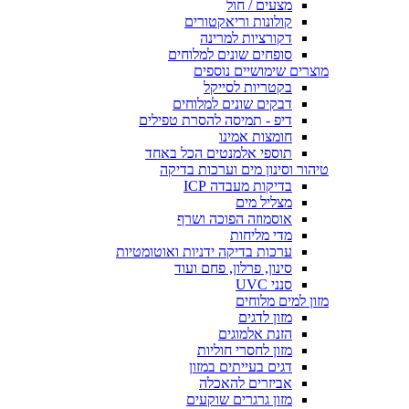
מצעים / חול
קולונות וריאקטורים
דקורציות למרינה
סופחים שונים למלוחים
מוצרים שימושיים נוספים
בקטריות לסייקל
דבקים שונים למלוחים
דיפ - תמיסה להסרת טפילים
חומצות אמינו
תוספי אלמנטים הכל באחד
טיהור וסינון מים וערכות בדיקה
בדיקות מעבדה ICP
מצליל מים
אוסמוזה הפוכה ושרף
מדי מליחות
ערכות בדיקה ידניות ואוטומטיות
סינון, פרלון, פחם ועוד
סנני UVC
מזון למים מלוחים
מזון לדגים
הזנת אלמוגים
מזון לחסרי חוליות
דגים בעייתים במזון
אביזרים להאכלה
מזון גרגרים שוקעים