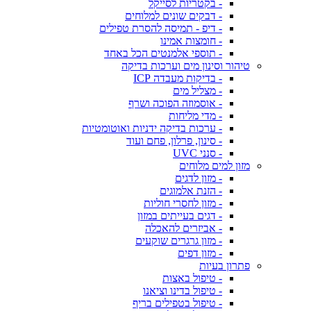
- בקטריות לסייקל
- דבקים שונים למלוחים
- דיפ - תמיסה להסרת טפילים
- חומצות אמינו
- תוספי אלמנטים הכל באחד
טיהור וסינון מים וערכות בדיקה
- בדיקות מעבדה ICP
- מצליל מים
- אוסמוזה הפוכה ושרף
- מדי מליחות
- ערכות בדיקה ידניות ואוטומטיות
- סינון, פרלון, פחם ועוד
- סנני UVC
מזון למים מלוחים
- מזון לדגים
- הזנת אלמוגים
- מזון לחסרי חוליות
- דגים בעייתים במזון
- אביזרים להאכלה
- מזון גרגרים שוקעים
- מזון דפים
פתרון בעיות
- טיפול באצות
- טיפול בדינו וציאנו
- טיפול בטפילים בריף