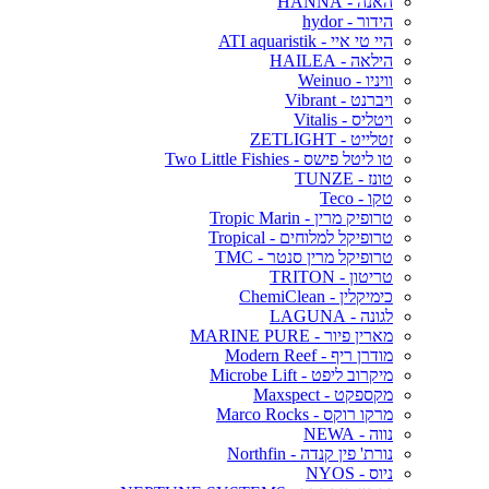
האנה - HANNA
הידור - hydor
היי טי איי - ATI aquaristik
הילאה - HAILEA
וויניו - Weinuo
ויברנט - Vibrant
ויטליס - Vitalis
זטלייט - ZETLIGHT
טו ליטל פישס - Two Little Fishies
טונז - TUNZE
טקו - Teco
טרופיק מרין - Tropic Marin
טרופיקל למלוחים - Tropical
טרופיקל מרין סנטר - TMC
טריטון - TRITON
כימיקלין - ChemiClean
לגונה - LAGUNA
מארין פיור - MARINE PURE
מודרן ריף - Modern Reef
מיקרוב ליפט - Microbe Lift
מקספקט - Maxspect
מרקו רוקס - Marco Rocks
נווה - NEWA
נורת' פין קנדה - Northfin
ניוס - NYOS