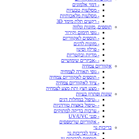
- דמוי אלמוגים
- מסלעות טבעיות
- מסלעות מלאכותיות
- רקעים תלת מימד 3D
תוספים, מזונות ונלווה
- גופי חימום וקירור
- תוספים לאקווריום
- מזונות לדגים
- פרלון וסינון
- מדיות ובקטריות
- -אביזרים שימושיים
אקווריום צמחיה
- גופי תאורה לצמחיה
- תוספים לאקווריום צמחיה
- ציוד לאקווריום צמחיה
- מצע חצץ ותת מצע לצמחיה
שונות ופתרון בעיות
- -טיפול במחלות דגים
- -טיפול באצות טורדניות
- ערכות בדיקה למתוקים
- סנני UV/UVC
- אקווריום שרימפסים
בריכות נוי
- ציוד לבריכות נוי
- תוספים לבריכות נוי