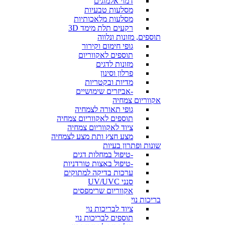
דמוי אלמוגים
מסלעות טבעיות
מסלעות מלאכותיות
רקעים תלת מימד 3D
תוספים, מזונות ונלווה
גופי חימום וקירור
תוספים לאקווריום
מזונות לדגים
פרלון וסינון
מדיות ובקטריות
-אביזרים שימושיים
אקווריום צמחיה
גופי תאורה לצמחיה
תוספים לאקווריום צמחיה
ציוד לאקווריום צמחיה
מצע חצץ ותת מצע לצמחיה
שונות ופתרון בעיות
-טיפול במחלות דגים
-טיפול באצות טורדניות
ערכות בדיקה למתוקים
סנני UV/UVC
אקווריום שרימפסים
בריכות נוי
ציוד לבריכות נוי
תוספים לבריכות נוי