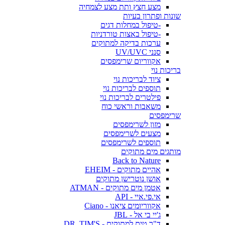
מצע חצץ ותת מצע לצמחיה
שונות ופתרון בעיות
-טיפול במחלות דגים
-טיפול באצות טורדניות
ערכות בדיקה למתוקים
סנני UV/UVC
אקווריום שרימפסים
בריכות נוי
ציוד לבריכות נוי
תוספים לבריכות נוי
פילטרים לבריכות נוי
משאבות וראשי כוח
שרימפסים
מזון לשרימפסים
מצעים לשרימפסים
תוספים לשרימפסים
מותגים מים מתוקים
Back to Nature
אהיים מתוקים - EHEIM
אושן נוטרישן מתוקים
אטמן מים מתוקים - ATMAN
אי.פי.איי - API
אקווריומים ציאנו - Ciano
ג'יי בי אל - JBL
ד"ר טים למתוקים - DR. TIM'S