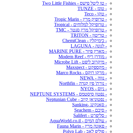
- טו ליטל פישס - Two Little Fishies
- טונז - TUNZE
- טקו - Teco
- טרופיק מרין - Tropic Marin
- טרופיקל למלוחים - Tropical
- טרופיקל מרין סנטר - TMC
- טריטון - TRITON
- כימיקלין - ChemiClean
- לגונה - LAGUNA
- מארין פיור - MARINE PURE
- מודרן ריף - Modern Reef
- מיקרוב ליפט - Microbe Lift
- מקספקט - Maxspect
- מרקו רוקס - Marco Rocks
- נווה - NEWA
- נורת' פין קנדה - Northfin
- ניוס - NYOS
- נפטון סיסטמס - NEPTUNE SYSTEMS
- נפטוניאן קיוב - Neptunian Cube
- סאנקינג -Sanking
- סיכם - Seachem
- סליפרט - Salifert
- עולם המים - AquaWorld.co.il
- פאונה מרין - Fauna Marin
- פוליפ לאב - Polyp Lab