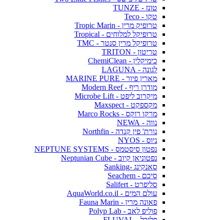
טונז - TUNZE
טקו - Teco
טרופיק מרין - Tropic Marin
טרופיקל למלוחים - Tropical
טרופיקל מרין סנטר - TMC
טריטון - TRITON
כימיקלין - ChemiClean
לגונה - LAGUNA
מארין פיור - MARINE PURE
מודרן ריף - Modern Reef
מיקרוב ליפט - Microbe Lift
מקספקט - Maxspect
מרקו רוקס - Marco Rocks
נווה - NEWA
נורת' פין קנדה - Northfin
ניוס - NYOS
נפטון סיסטמס - NEPTUNE SYSTEMS
נפטוניאן קיוב - Neptunian Cube
סאנקינג -Sanking
סיכם - Seachem
סליפרט - Salifert
עולם המים - AquaWorld.co.il
פאונה מרין - Fauna Marin
פוליפ לאב - Polyp Lab
פלובל - FLUVAL