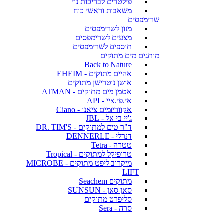
פילטרים לבריכות נוי
משאבות וראשי כוח
שרימפסים
מזון לשרימפסים
מצעים לשרימפסים
תוספים לשרימפסים
מותגים מים מתוקים
Back to Nature
אהיים מתוקים - EHEIM
אושן נוטרישן מתוקים
אטמן מים מתוקים - ATMAN
אי.פי.איי - API
אקווריומים ציאנו - Ciano
ג'יי בי אל - JBL
ד"ר טים למתוקים - DR. TIM'S
דנרלי - DENNERLE
טטרה - Tetra
טרופיקל למתוקים - Tropical
מיקרוב ליפט מתוקים - MICROBE
LIFT
מתוקים Seachem
סאן סאן - SUNSUN
סליפרט מתוקים
סרה - Sera