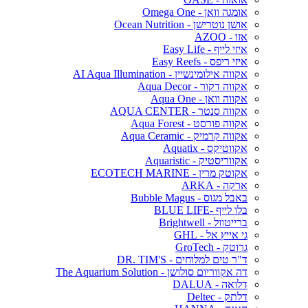
אומגה וואן - Omega One
אושן נוטרישן - Ocean Nutrition
אזו - AZOO
איזי לייף - Easy Life
איזי ריפס - Easy Reefs
אקווה אילומינשיין - AI Aqua Illumination
אקווה דקור - Aqua Decor
אקווה וואן - Aqua One
אקווה סנטר - AQUA CENTER
אקווה פורסט - Aqua Forest
אקווה קרמיק - Aqua Ceramic
אקווטיקס - Aquatix
אקווריסטיק - Aquaristic
אקוטק מרין - ECOTECH MARINE
ארקה - ARKA
באבל מגוס - Bubble Magus
בלו לייף -BLUE LIFE
ברייטוול - Brightwell
גי אייץ אל - GHL
גרוטק - GroTech
ד"ר טים למלוחים - DR. TIM'S
דה אקווריום סולושן - The Aquarium Solution
דלואה - DALUA
דלתק - Deltec