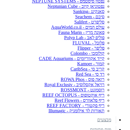
נפטון סיסטמס - NEPTUNE SYSTEMS
נפטוניאן קיוב - Neptunian Cube
סאנקינג -Sanking
סיכם - Seachem
סליפרט - Salifert
עולם המים - AquaWorld.co.il
פאונה מרין - Fauna Marin
פוליפ לאב - Polyp Lab
פלובל - FLUVAL
פליפר - Flipper
קולומבו - Colombo
קייד אקווריומים - CADE Aquariums
קמור - Kamoer
קריב סי - CaribSea
רד סי - Red Sea
רואה פוס - ROWA Phos
רויאל אקסלוסיב - Royal Exclusiv
רוסמונט - ROSSMONT
ריף אוקטופוס - REEF OCTOPUS
ריף פלאוורס - Reef Flowers
ריף פקטורי - REEF FACTORY
תאורות לד אילומגיק - Illumagic
מבצעים
מים מתוקים