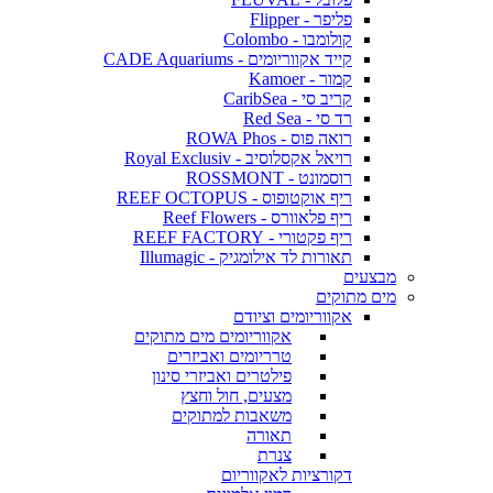
פליפר - Flipper
קולומבו - Colombo
קייד אקווריומים - CADE Aquariums
קמור - Kamoer
קריב סי - CaribSea
רד סי - Red Sea
רואה פוס - ROWA Phos
רויאל אקסלוסיב - Royal Exclusiv
רוסמונט - ROSSMONT
ריף אוקטופוס - REEF OCTOPUS
ריף פלאוורס - Reef Flowers
ריף פקטורי - REEF FACTORY
תאורות לד אילומגיק - Illumagic
מבצעים
מים מתוקים
אקווריומים וציודם
אקווריומים מים מתוקים
טרריומים ואביזרים
פילטרים ואביזרי סינון
מצעים, חול וחצץ
משאבות למתוקים
תאורה
צנרת
דקורציות לאקווריום