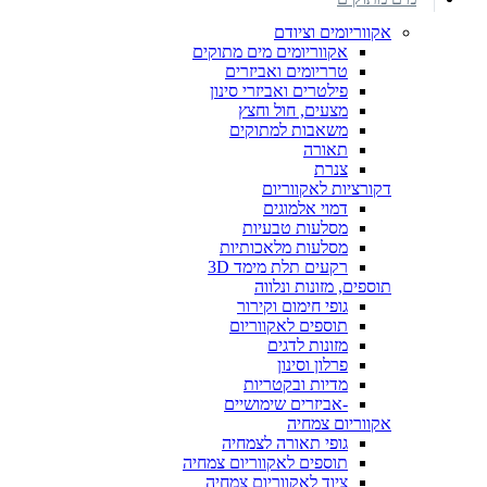
אקווריומים וציודם
אקווריומים מים מתוקים
טרריומים ואביזרים
פילטרים ואביזרי סינון
מצעים, חול וחצץ
משאבות למתוקים
תאורה
צנרת
דקורציות לאקווריום
דמוי אלמוגים
מסלעות טבעיות
מסלעות מלאכותיות
רקעים תלת מימד 3D
תוספים, מזונות ונלווה
גופי חימום וקירור
תוספים לאקווריום
מזונות לדגים
פרלון וסינון
מדיות ובקטריות
-אביזרים שימושיים
אקווריום צמחיה
גופי תאורה לצמחיה
תוספים לאקווריום צמחיה
ציוד לאקווריום צמחיה