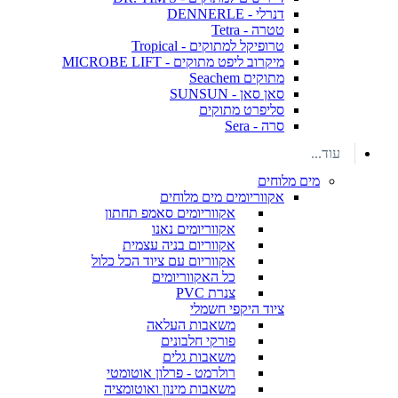
דנרלי - DENNERLE
טטרה - Tetra
טרופיקל למתוקים - Tropical
מיקרוב ליפט מתוקים - MICROBE LIFT
מתוקים Seachem
סאן סאן - SUNSUN
סליפרט מתוקים
סרה - Sera
עוד...
מים מלוחים
אקווריומים מים מלוחים
אקווריומים סאמפ תחתון
אקווריומים נאנו
אקווריום בניה עצמית
אקווריום עם ציוד הכל כלול
כל האקווריומים
צנרת PVC
ציוד היקפי חשמלי
משאבות העלאה
פורקי חלבונים
משאבות גלים
רולרמט - פרלון אוטומטי
משאבות מינון ואוטומציה