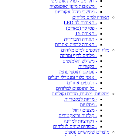
- רולרמט - פרלון אוטומטי
- משאבות מינון ואוטומציה
- מחשבי ניהול אקווריום
תאורה למים מלוחים
- תאורות לד LED
- פסי לד (בארים)
- תאורת T5
- תאורה היברידית
- תאורה לרפיוג ואחרות
מלח ותוספים למים מלוחים
- מלחים לריף ומרינה
- משולש ואלמנטים
- בקטריות
- נופוקס ותוספי פחמן
- אנטי כלור ומנטרלי רעלים
- תוספים אחרים
- כל התוספים למלוחים
מסלעות, מצעים, מדיות וקולונות
- מדיות לבקטריות
- מסלעות
- מצעים / חול
- קולונות וריאקטורים
- דקורציות למרינה
- סופחים שונים למלוחים
מוצרים שימושיים נוספים