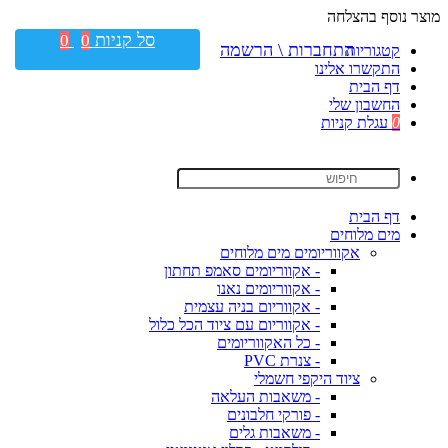
מוצר נוסף בהצלחה
סל קניות
0
0
התחברות \ הרשמה
קטגוריות
התקשרו אלינו
דף הבית
החשבון שלי
0
עגלת קניות
דף הבית
מים מלוחים
אקווריומים מים מלוחים
- אקווריומים סאמפ תחתון
- אקווריומים נאנו
- אקווריום בניה עצמית
- אקווריום עם ציוד הכל כלול
- כל האקווריומים
- צנרת PVC
ציוד היקפי חשמלי
- משאבות העלאה
- פורקי חלבונים
- משאבות גלים