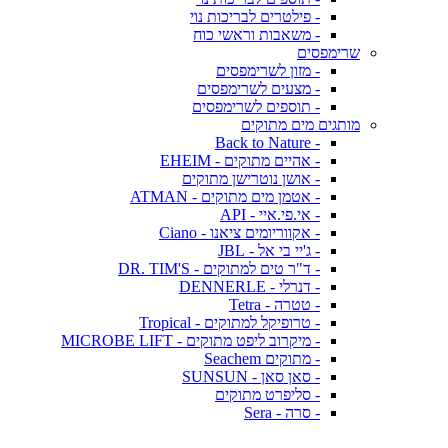
- פילטרים לבריכות נוי
- משאבות וראשי כוח
שרימפסים
- מזון לשרימפסים
- מצעים לשרימפסים
- תוספים לשרימפסים
מותגים מים מתוקים
- Back to Nature
- אהיים מתוקים - EHEIM
- אושן נוטרישן מתוקים
- אטמן מים מתוקים - ATMAN
- אי.פי.איי - API
- אקווריומים ציאנו - Ciano
- ג'יי בי אל - JBL
- ד"ר טים למתוקים - DR. TIM'S
- דנרלי - DENNERLE
- טטרה - Tetra
- טרופיקל למתוקים - Tropical
- מיקרוב ליפט מתוקים - MICROBE LIFT
- מתוקים Seachem
- סאן סאן - SUNSUN
- סליפרט מתוקים
- סרה - Sera