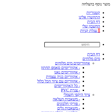
מוצר נוסף בהצלחה
קטגוריות
התקשרו אלינו
דף הבית
החשבון שלי
0
עגלת קניות
דף הבית
מים מלוחים
אקווריומים מים מלוחים
- אקווריומים סאמפ תחתון
- אקווריומים נאנו
- אקווריום בניה עצמית
- אקווריום עם ציוד הכל כלול
- כל האקווריומים
- צנרת PVC
ציוד היקפי חשמלי
- משאבות העלאה
- פורקי חלבונים
- משאבות גלים