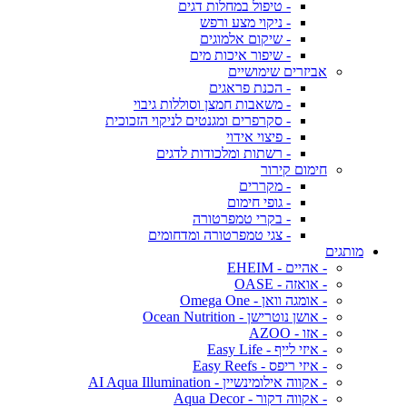
- טיפול במחלות דגים
- ניקוי מצע ורפש
- שיקום אלמוגים
- שיפור איכות מים
אביזרים שימושיים
- הכנת פראגים
- משאבות חמצן וסוללות גיבוי
- סקרפרים ומגנטים לניקוי הזכוכית
- פיצוי אידוי
- רשתות ומלכודות לדגים
חימום קירור
- מקררים
- גופי חימום
- בקרי טמפרטורה
- צגי טמפרטורה ומדחומים
מותגים
- אהיים - EHEIM
- אואזה - OASE
- אומגה וואן - Omega One
- אושן נוטרישן - Ocean Nutrition
- אזו - AZOO
- איזי לייף - Easy Life
- איזי ריפס - Easy Reefs
- אקווה אילומינשיין - AI Aqua Illumination
- אקווה דקור - Aqua Decor