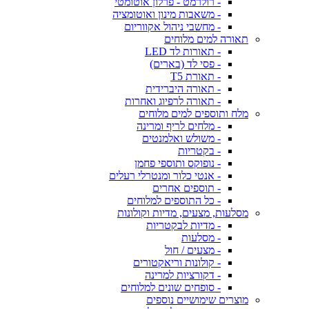
- רולרמט - פרלון אוטומטי
- משאבות מינון ואוטומציה
- מחשבי ניהול אקווריום
תאורה למים מלוחים
- תאורות לד LED
- פסי לד (בארים)
- תאורת T5
- תאורה היברידית
- תאורה לרפיוג ואחרות
מלח ותוספים למים מלוחים
- מלחים לריף ומרינה
- משולש ואלמנטים
- בקטריות
- נופוקס ותוספי פחמן
- אנטי כלור ומנטרלי רעלים
- תוספים אחרים
- כל התוספים למלוחים
מסלעות, מצעים, מדיות וקולונות
- מדיות לבקטריות
- מסלעות
- מצעים / חול
- קולונות וריאקטורים
- דקורציות למרינה
- סופחים שונים למלוחים
מוצרים שימושיים נוספים