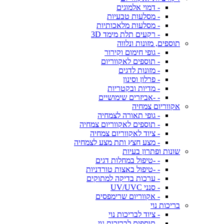
- דמוי אלמוגים
- מסלעות טבעיות
- מסלעות מלאכותיות
- רקעים תלת מימד 3D
תוספים, מזונות ונלווה
- גופי חימום וקירור
- תוספים לאקווריום
- מזונות לדגים
- פרלון וסינון
- מדיות ובקטריות
- -אביזרים שימושיים
אקווריום צמחיה
- גופי תאורה לצמחיה
- תוספים לאקווריום צמחיה
- ציוד לאקווריום צמחיה
- מצע חצץ ותת מצע לצמחיה
שונות ופתרון בעיות
- -טיפול במחלות דגים
- -טיפול באצות טורדניות
- ערכות בדיקה למתוקים
- סנני UV/UVC
- אקווריום שרימפסים
בריכות נוי
- ציוד לבריכות נוי
- תוספים לבריכות נוי