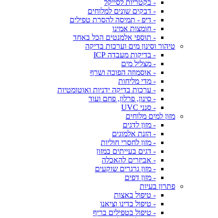
- בקטריות לסייקל
- דבקים שונים למלוחים
- דיפ - תמיסה להסרת טפילים
- חומצות אמינו
- תוספי אלמנטים הכל באחד
טיהור וסינון מים וערכות בדיקה
- בדיקות מעבדה ICP
- מצליל מים
- אוסמוזה הפוכה ושרף
- מדי מליחות
- ערכות בדיקה ידניות ואוטומטיות
- סינון, פרלון, פחם ועוד
- סנני UVC
מזון למים מלוחים
- מזון לדגים
- הזנת אלמוגים
- מזון לחסרי חוליות
- דגים בעייתים במזון
- אביזרים להאכלה
- מזון גרגרים שוקעים
- מזון דפים
פתרון בעיות
- טיפול באצות
- טיפול בדינו וציאנו
- טיפול בטפילים בריף