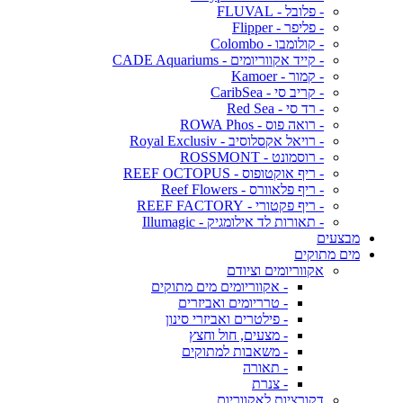
- פלובל - FLUVAL
- פליפר - Flipper
- קולומבו - Colombo
- קייד אקווריומים - CADE Aquariums
- קמור - Kamoer
- קריב סי - CaribSea
- רד סי - Red Sea
- רואה פוס - ROWA Phos
- רויאל אקסלוסיב - Royal Exclusiv
- רוסמונט - ROSSMONT
- ריף אוקטופוס - REEF OCTOPUS
- ריף פלאוורס - Reef Flowers
- ריף פקטורי - REEF FACTORY
- תאורות לד אילומגיק - Illumagic
מבצעים
מים מתוקים
אקווריומים וציודם
- אקווריומים מים מתוקים
- טרריומים ואביזרים
- פילטרים ואביזרי סינון
- מצעים, חול וחצץ
- משאבות למתוקים
- תאורה
- צנרת
דקורציות לאקווריום