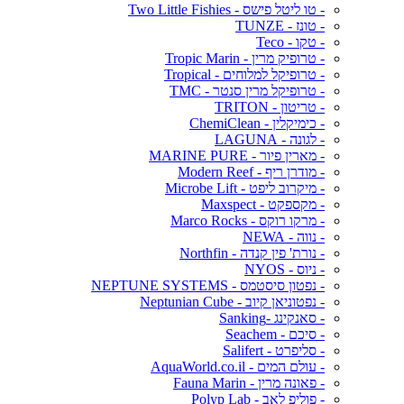
- טו ליטל פישס - Two Little Fishies
- טונז - TUNZE
- טקו - Teco
- טרופיק מרין - Tropic Marin
- טרופיקל למלוחים - Tropical
- טרופיקל מרין סנטר - TMC
- טריטון - TRITON
- כימיקלין - ChemiClean
- לגונה - LAGUNA
- מארין פיור - MARINE PURE
- מודרן ריף - Modern Reef
- מיקרוב ליפט - Microbe Lift
- מקספקט - Maxspect
- מרקו רוקס - Marco Rocks
- נווה - NEWA
- נורת' פין קנדה - Northfin
- ניוס - NYOS
- נפטון סיסטמס - NEPTUNE SYSTEMS
- נפטוניאן קיוב - Neptunian Cube
- סאנקינג -Sanking
- סיכם - Seachem
- סליפרט - Salifert
- עולם המים - AquaWorld.co.il
- פאונה מרין - Fauna Marin
- פוליפ לאב - Polyp Lab