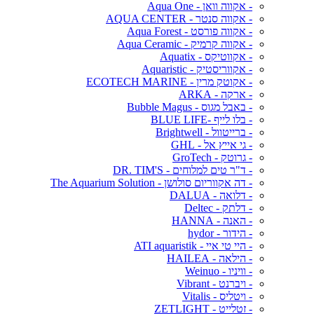
- אקווה וואן - Aqua One
- אקווה סנטר - AQUA CENTER
- אקווה פורסט - Aqua Forest
- אקווה קרמיק - Aqua Ceramic
- אקווטיקס - Aquatix
- אקווריסטיק - Aquaristic
- אקוטק מרין - ECOTECH MARINE
- ארקה - ARKA
- באבל מגוס - Bubble Magus
- בלו לייף -BLUE LIFE
- ברייטוול - Brightwell
- גי אייץ אל - GHL
- גרוטק - GroTech
- ד"ר טים למלוחים - DR. TIM'S
- דה אקווריום סולושן - The Aquarium Solution
- דלואה - DALUA
- דלתק - Deltec
- האנה - HANNA
- הידור - hydor
- היי טי איי - ATI aquaristik
- הילאה - HAILEA
- וויניו - Weinuo
- ויברנט - Vibrant
- ויטליס - Vitalis
- זטלייט - ZETLIGHT