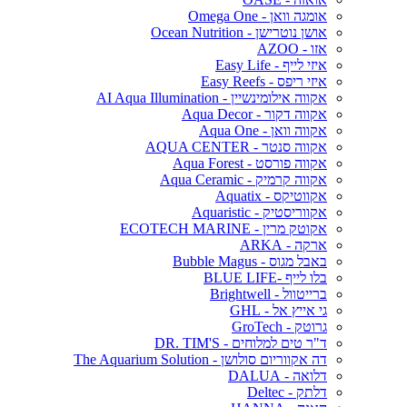
אומגה וואן - Omega One
אושן נוטרישן - Ocean Nutrition
אזו - AZOO
איזי לייף - Easy Life
איזי ריפס - Easy Reefs
אקווה אילומינשיין - AI Aqua Illumination
אקווה דקור - Aqua Decor
אקווה וואן - Aqua One
אקווה סנטר - AQUA CENTER
אקווה פורסט - Aqua Forest
אקווה קרמיק - Aqua Ceramic
אקווטיקס - Aquatix
אקווריסטיק - Aquaristic
אקוטק מרין - ECOTECH MARINE
ארקה - ARKA
באבל מגוס - Bubble Magus
בלו לייף -BLUE LIFE
ברייטוול - Brightwell
גי אייץ אל - GHL
גרוטק - GroTech
ד"ר טים למלוחים - DR. TIM'S
דה אקווריום סולושן - The Aquarium Solution
דלואה - DALUA
דלתק - Deltec