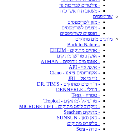
- פילטרים לבריכות נוי
- משאבות וראשי כוח
שרימפסים
- מזון לשרימפסים
- מצעים לשרימפסים
- תוספים לשרימפסים
מותגים מים מתוקים
- Back to Nature
- אהיים מתוקים - EHEIM
- אושן נוטרישן מתוקים
- אטמן מים מתוקים - ATMAN
- אי.פי.איי - API
- אקווריומים ציאנו - Ciano
- ג'יי בי אל - JBL
- ד"ר טים למתוקים - DR. TIM'S
- דנרלי - DENNERLE
- טטרה - Tetra
- טרופיקל למתוקים - Tropical
- מיקרוב ליפט מתוקים - MICROBE LIFT
- מתוקים Seachem
- סאן סאן - SUNSUN
- סליפרט מתוקים
- סרה - Sera