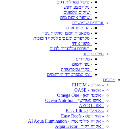
- טיפול במחלות דגים
- ניקוי מצע ורפש
- שיקום אלמוגים
- שיפור איכות מים
אביזרים שימושיים
- הכנת פראגים
- משאבות חמצן וסוללות גיבוי
- סקרפרים ומגנטים לניקוי הזכוכית
- פיצוי אידוי
- רשתות ומלכודות לדגים
חימום קירור
- מקררים
- גופי חימום
- בקרי טמפרטורה
- צגי טמפרטורה ומדחומים
מותגים
- אהיים - EHEIM
- אואזה - OASE
- אומגה וואן - Omega One
- אושן נוטרישן - Ocean Nutrition
- אזו - AZOO
- איזי לייף - Easy Life
- איזי ריפס - Easy Reefs
- אקווה אילומינשיין - AI Aqua Illumination
- אקווה דקור - Aqua Decor