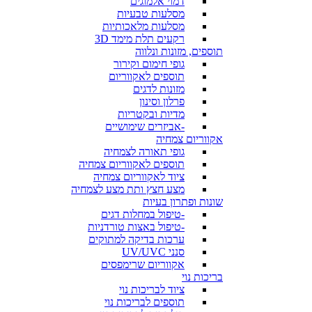
דמוי אלמוגים
מסלעות טבעיות
מסלעות מלאכותיות
רקעים תלת מימד 3D
תוספים, מזונות ונלווה
גופי חימום וקירור
תוספים לאקווריום
מזונות לדגים
פרלון וסינון
מדיות ובקטריות
-אביזרים שימושיים
אקווריום צמחיה
גופי תאורה לצמחיה
תוספים לאקווריום צמחיה
ציוד לאקווריום צמחיה
מצע חצץ ותת מצע לצמחיה
שונות ופתרון בעיות
-טיפול במחלות דגים
-טיפול באצות טורדניות
ערכות בדיקה למתוקים
סנני UV/UVC
אקווריום שרימפסים
בריכות נוי
ציוד לבריכות נוי
תוספים לבריכות נוי