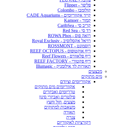
פליפר - Flipper
קולומבו - Colombo
קייד אקווריומים - CADE Aquariums
קמור - Kamoer
קריב סי - CaribSea
רד סי - Red Sea
רואה פוס - ROWA Phos
רויאל אקסלוסיב - Royal Exclusiv
רוסמונט - ROSSMONT
ריף אוקטופוס - REEF OCTOPUS
ריף פלאוורס - Reef Flowers
ריף פקטורי - REEF FACTORY
תאורות לד אילומגיק - Illumagic
מבצעים
מים מתוקים
אקווריומים וציודם
אקווריומים מים מתוקים
טרריומים ואביזרים
פילטרים ואביזרי סינון
מצעים, חול וחצץ
משאבות למתוקים
תאורה
צנרת
דקורציות לאקווריום