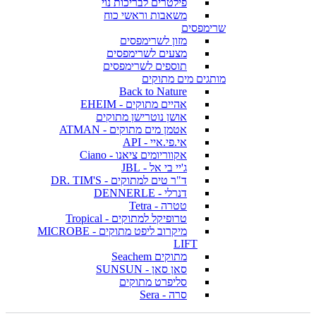
פילטרים לבריכות נוי
משאבות וראשי כוח
שרימפסים
מזון לשרימפסים
מצעים לשרימפסים
תוספים לשרימפסים
מותגים מים מתוקים
Back to Nature
אהיים מתוקים - EHEIM
אושן נוטרישן מתוקים
אטמן מים מתוקים - ATMAN
אי.פי.איי - API
אקווריומים ציאנו - Ciano
ג'יי בי אל - JBL
ד"ר טים למתוקים - DR. TIM'S
דנרלי - DENNERLE
טטרה - Tetra
טרופיקל למתוקים - Tropical
מיקרוב ליפט מתוקים - MICROBE
LIFT
מתוקים Seachem
סאן סאן - SUNSUN
סליפרט מתוקים
סרה - Sera