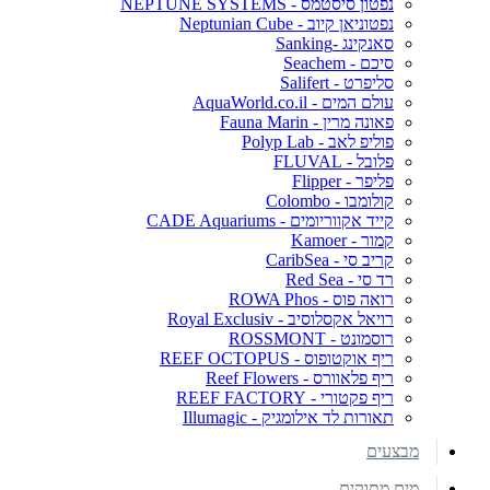
נפטון סיסטמס - NEPTUNE SYSTEMS
נפטוניאן קיוב - Neptunian Cube
סאנקינג -Sanking
סיכם - Seachem
סליפרט - Salifert
עולם המים - AquaWorld.co.il
פאונה מרין - Fauna Marin
פוליפ לאב - Polyp Lab
פלובל - FLUVAL
פליפר - Flipper
קולומבו - Colombo
קייד אקווריומים - CADE Aquariums
קמור - Kamoer
קריב סי - CaribSea
רד סי - Red Sea
רואה פוס - ROWA Phos
רויאל אקסלוסיב - Royal Exclusiv
רוסמונט - ROSSMONT
ריף אוקטופוס - REEF OCTOPUS
ריף פלאוורס - Reef Flowers
ריף פקטורי - REEF FACTORY
תאורות לד אילומגיק - Illumagic
מבצעים
מים מתוקים