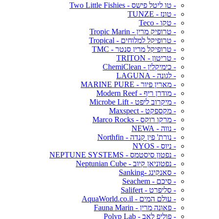
- טו ליטל פישס - Two Little Fishies
- טונז - TUNZE
- טקו - Teco
- טרופיק מרין - Tropic Marin
- טרופיקל למלוחים - Tropical
- טרופיקל מרין סנטר - TMC
- טריטון - TRITON
- כימיקלין - ChemiClean
- לגונה - LAGUNA
- מארין פיור - MARINE PURE
- מודרן ריף - Modern Reef
- מיקרוב ליפט - Microbe Lift
- מקספקט - Maxspect
- מרקו רוקס - Marco Rocks
- נווה - NEWA
- נורת' פין קנדה - Northfin
- ניוס - NYOS
- נפטון סיסטמס - NEPTUNE SYSTEMS
- נפטוניאן קיוב - Neptunian Cube
- סאנקינג -Sanking
- סיכם - Seachem
- סליפרט - Salifert
- עולם המים - AquaWorld.co.il
- פאונה מרין - Fauna Marin
- פוליפ לאב - Polyp Lab