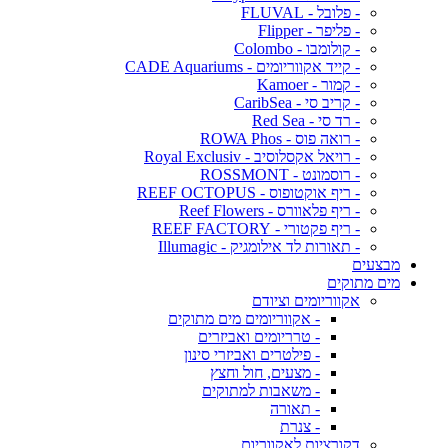
- פלובל - FLUVAL
- פליפר - Flipper
- קולומבו - Colombo
- קייד אקווריומים - CADE Aquariums
- קמור - Kamoer
- קריב סי - CaribSea
- רד סי - Red Sea
- רואה פוס - ROWA Phos
- רויאל אקסלוסיב - Royal Exclusiv
- רוסמונט - ROSSMONT
- ריף אוקטופוס - REEF OCTOPUS
- ריף פלאוורס - Reef Flowers
- ריף פקטורי - REEF FACTORY
- תאורות לד אילומגיק - Illumagic
מבצעים
מים מתוקים
אקווריומים וציודם
- אקווריומים מים מתוקים
- טרריומים ואביזרים
- פילטרים ואביזרי סינון
- מצעים, חול וחצץ
- משאבות למתוקים
- תאורה
- צנרת
דקורציות לאקווריום