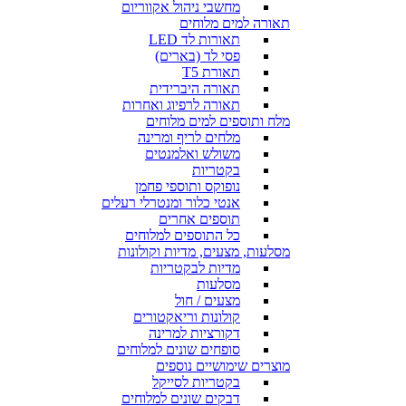
מחשבי ניהול אקווריום
תאורה למים מלוחים
תאורות לד LED
פסי לד (בארים)
תאורת T5
תאורה היברידית
תאורה לרפיוג ואחרות
מלח ותוספים למים מלוחים
מלחים לריף ומרינה
משולש ואלמנטים
בקטריות
נופוקס ותוספי פחמן
אנטי כלור ומנטרלי רעלים
תוספים אחרים
כל התוספים למלוחים
מסלעות, מצעים, מדיות וקולונות
מדיות לבקטריות
מסלעות
מצעים / חול
קולונות וריאקטורים
דקורציות למרינה
סופחים שונים למלוחים
מוצרים שימושיים נוספים
בקטריות לסייקל
דבקים שונים למלוחים