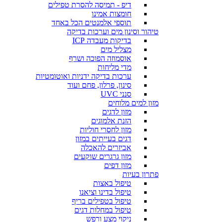
דיפ - תמיסה להסרת טפילים
חומצות אמינו
תוספי אלמנטים הכל באחד
טיהור וסינון מים וערכות בדיקה
בדיקות מעבדה ICP
מצליל מים
אוסמוזה הפוכה ושרף
מדי מליחות
ערכות בדיקה ידניות ואוטומטיות
סינון, פרלון, פחם ועוד
סנני UVC
מזון למים מלוחים
מזון לדגים
הזנת אלמוגים
מזון לחסרי חוליות
דגים בעייתים במזון
אביזרים להאכלה
מזון גרגרים שוקעים
מזון דפים
פתרון בעיות
טיפול באצות
טיפול בדינו וציאנו
טיפול בטפילים בריף
טיפול במחלות דגים
ניקוי מצע ורפש