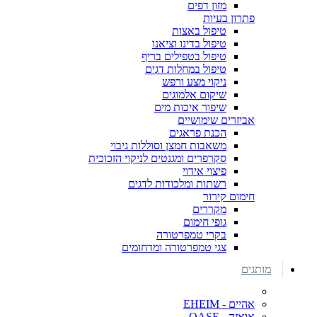
מזון דפים
פתרון בעיות
טיפול באצות
טיפול בדינו וציאנו
טיפול בטפילים בריף
טיפול במחלות דגים
ניקוי מצע ורפש
שיקום אלמוגים
שיפור איכות מים
אביזרים שימושיים
הכנת פראגים
משאבות חמצן וסוללות גיבוי
סקרפרים ומגנטים לניקוי הזכוכית
פיצוי אידוי
רשתות ומלכודות לדגים
חימום קירור
מקררים
גופי חימום
בקרי טמפרטורה
צגי טמפרטורה ומדחומים
מותגים
אהיים - EHEIM
אואזה - OASE