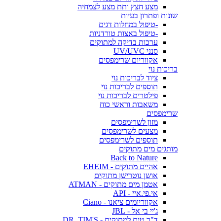
מצע חצץ ותת מצע לצמחיה
שונות ופתרון בעיות
-טיפול במחלות דגים
-טיפול באצות טורדניות
ערכות בדיקה למתוקים
סנני UV/UVC
אקווריום שרימפסים
בריכות נוי
ציוד לבריכות נוי
תוספים לבריכות נוי
פילטרים לבריכות נוי
משאבות וראשי כוח
שרימפסים
מזון לשרימפסים
מצעים לשרימפסים
תוספים לשרימפסים
מותגים מים מתוקים
Back to Nature
אהיים מתוקים - EHEIM
אושן נוטרישן מתוקים
אטמן מים מתוקים - ATMAN
אי.פי.איי - API
אקווריומים ציאנו - Ciano
ג'יי בי אל - JBL
ד"ר טים למתוקים - DR. TIM'S