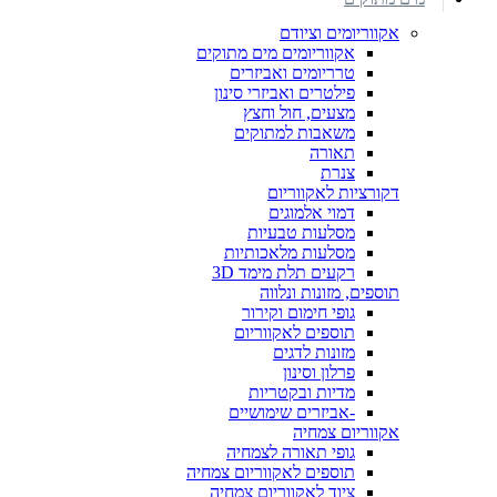
אקווריומים וציודם
אקווריומים מים מתוקים
טרריומים ואביזרים
פילטרים ואביזרי סינון
מצעים, חול וחצץ
משאבות למתוקים
תאורה
צנרת
דקורציות לאקווריום
דמוי אלמוגים
מסלעות טבעיות
מסלעות מלאכותיות
רקעים תלת מימד 3D
תוספים, מזונות ונלווה
גופי חימום וקירור
תוספים לאקווריום
מזונות לדגים
פרלון וסינון
מדיות ובקטריות
-אביזרים שימושיים
אקווריום צמחיה
גופי תאורה לצמחיה
תוספים לאקווריום צמחיה
ציוד לאקווריום צמחיה