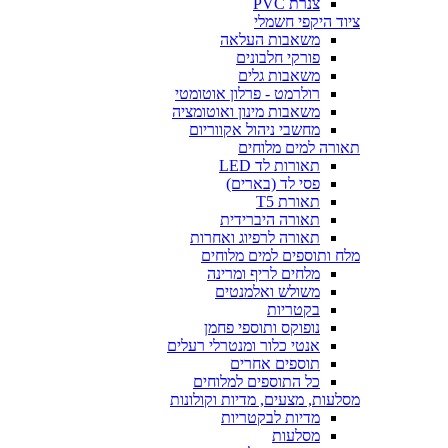
צנרת PVC
ציוד היקפי חשמלי
משאבות העלאה
פורקי חלבונים
משאבות גלים
רולרמט - פרלון אוטומטי
משאבות מינון ואוטומציה
מחשבי ניהול אקווריום
תאורה למים מלוחים
תאורות לד LED
פסי לד (בארים)
תאורת T5
תאורה היברידית
תאורה לרפיוג ואחרות
מלח ותוספים למים מלוחים
מלחים לריף ומרינה
משולש ואלמנטים
בקטריות
נופוקס ותוספי פחמן
אנטי כלור ומנטרלי רעלים
תוספים אחרים
כל התוספים למלוחים
מסלעות, מצעים, מדיות וקולונות
מדיות לבקטריות
מסלעות