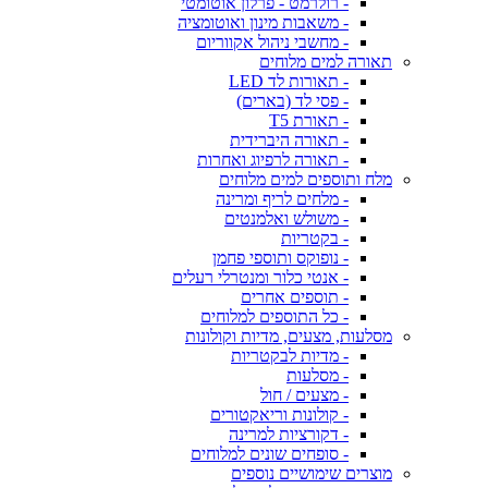
- רולרמט - פרלון אוטומטי
- משאבות מינון ואוטומציה
- מחשבי ניהול אקווריום
תאורה למים מלוחים
- תאורות לד LED
- פסי לד (בארים)
- תאורת T5
- תאורה היברידית
- תאורה לרפיוג ואחרות
מלח ותוספים למים מלוחים
- מלחים לריף ומרינה
- משולש ואלמנטים
- בקטריות
- נופוקס ותוספי פחמן
- אנטי כלור ומנטרלי רעלים
- תוספים אחרים
- כל התוספים למלוחים
מסלעות, מצעים, מדיות וקולונות
- מדיות לבקטריות
- מסלעות
- מצעים / חול
- קולונות וריאקטורים
- דקורציות למרינה
- סופחים שונים למלוחים
מוצרים שימושיים נוספים