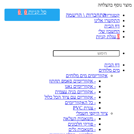
מוצר נוסף בהצלחה
סל קניות
0
0
התחברות \ הרשמה
קטגוריות
התקשרו אלינו
דף הבית
החשבון שלי
0
עגלת קניות
דף הבית
מים מלוחים
אקווריומים מים מלוחים
- אקווריומים סאמפ תחתון
- אקווריומים נאנו
- אקווריום בניה עצמית
- אקווריום עם ציוד הכל כלול
- כל האקווריומים
- צנרת PVC
ציוד היקפי חשמלי
- משאבות העלאה
- פורקי חלבונים
- משאבות גלים