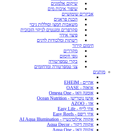
שיקום אלמוגים
שיפור איכות מים
אביזרים שימושיים
הכנת פראגים
משאבות חמצן וסוללות גיבוי
סקרפרים ומגנטים לניקוי הזכוכית
פיצוי אידוי
רשתות ומלכודות לדגים
חימום קירור
מקררים
גופי חימום
בקרי טמפרטורה
צגי טמפרטורה ומדחומים
מותגים
אהיים - EHEIM
אואזה - OASE
אומגה וואן - Omega One
אושן נוטרישן - Ocean Nutrition
אזו - AZOO
איזי לייף - Easy Life
איזי ריפס - Easy Reefs
אקווה אילומינשיין - AI Aqua Illumination
אקווה דקור - Aqua Decor
אקווה וואן - Aqua One