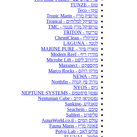
טונז - TUNZE
טקו - Teco
טרופיק מרין - Tropic Marin
טרופיקל למלוחים - Tropical
טרופיקל מרין סנטר - TMC
טריטון - TRITON
כימיקלין - ChemiClean
לגונה - LAGUNA
מארין פיור - MARINE PURE
מודרן ריף - Modern Reef
מיקרוב ליפט - Microbe Lift
מקספקט - Maxspect
מרקו רוקס - Marco Rocks
נווה - NEWA
נורת' פין קנדה - Northfin
ניוס - NYOS
נפטון סיסטמס - NEPTUNE SYSTEMS
נפטוניאן קיוב - Neptunian Cube
סאנקינג -Sanking
סיכם - Seachem
סליפרט - Salifert
עולם המים - AquaWorld.co.il
פאונה מרין - Fauna Marin
פוליפ לאב - Polyp Lab
פלובל - FLUVAL