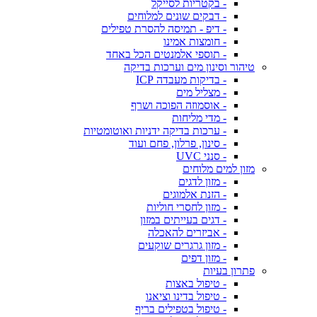
- בקטריות לסייקל
- דבקים שונים למלוחים
- דיפ - תמיסה להסרת טפילים
- חומצות אמינו
- תוספי אלמנטים הכל באחד
טיהור וסינון מים וערכות בדיקה
- בדיקות מעבדה ICP
- מצליל מים
- אוסמוזה הפוכה ושרף
- מדי מליחות
- ערכות בדיקה ידניות ואוטומטיות
- סינון, פרלון, פחם ועוד
- סנני UVC
מזון למים מלוחים
- מזון לדגים
- הזנת אלמוגים
- מזון לחסרי חוליות
- דגים בעייתים במזון
- אביזרים להאכלה
- מזון גרגרים שוקעים
- מזון דפים
פתרון בעיות
- טיפול באצות
- טיפול בדינו וציאנו
- טיפול בטפילים בריף