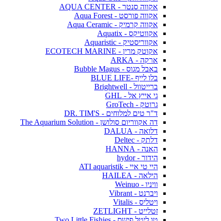
אקווה סנטר - AQUA CENTER
אקווה פורסט - Aqua Forest
אקווה קרמיק - Aqua Ceramic
אקווטיקס - Aquatix
אקווריסטיק - Aquaristic
אקוטק מרין - ECOTECH MARINE
ארקה - ARKA
באבל מגוס - Bubble Magus
בלו לייף -BLUE LIFE
ברייטוול - Brightwell
גי אייץ אל - GHL
גרוטק - GroTech
ד"ר טים למלוחים - DR. TIM'S
דה אקווריום סולושן - The Aquarium Solution
דלואה - DALUA
דלתק - Deltec
האנה - HANNA
הידור - hydor
היי טי איי - ATI aquaristik
הילאה - HAILEA
וויניו - Weinuo
ויברנט - Vibrant
ויטליס - Vitalis
זטלייט - ZETLIGHT
טו ליטל פישס - Two Little Fishies