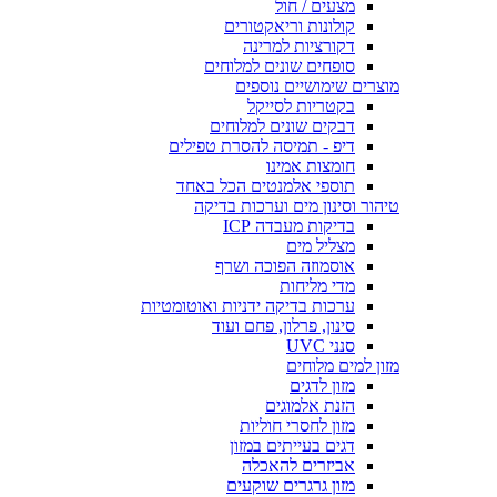
מצעים / חול
קולונות וריאקטורים
דקורציות למרינה
סופחים שונים למלוחים
מוצרים שימושיים נוספים
בקטריות לסייקל
דבקים שונים למלוחים
דיפ - תמיסה להסרת טפילים
חומצות אמינו
תוספי אלמנטים הכל באחד
טיהור וסינון מים וערכות בדיקה
בדיקות מעבדה ICP
מצליל מים
אוסמוזה הפוכה ושרף
מדי מליחות
ערכות בדיקה ידניות ואוטומטיות
סינון, פרלון, פחם ועוד
סנני UVC
מזון למים מלוחים
מזון לדגים
הזנת אלמוגים
מזון לחסרי חוליות
דגים בעייתים במזון
אביזרים להאכלה
מזון גרגרים שוקעים