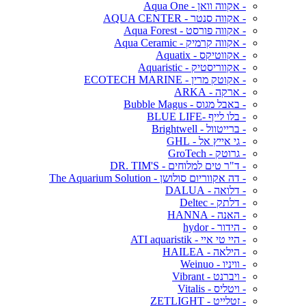
- אקווה וואן - Aqua One
- אקווה סנטר - AQUA CENTER
- אקווה פורסט - Aqua Forest
- אקווה קרמיק - Aqua Ceramic
- אקווטיקס - Aquatix
- אקווריסטיק - Aquaristic
- אקוטק מרין - ECOTECH MARINE
- ארקה - ARKA
- באבל מגוס - Bubble Magus
- בלו לייף -BLUE LIFE
- ברייטוול - Brightwell
- גי אייץ אל - GHL
- גרוטק - GroTech
- ד"ר טים למלוחים - DR. TIM'S
- דה אקווריום סולושן - The Aquarium Solution
- דלואה - DALUA
- דלתק - Deltec
- האנה - HANNA
- הידור - hydor
- היי טי איי - ATI aquaristik
- הילאה - HAILEA
- וויניו - Weinuo
- ויברנט - Vibrant
- ויטליס - Vitalis
- זטלייט - ZETLIGHT