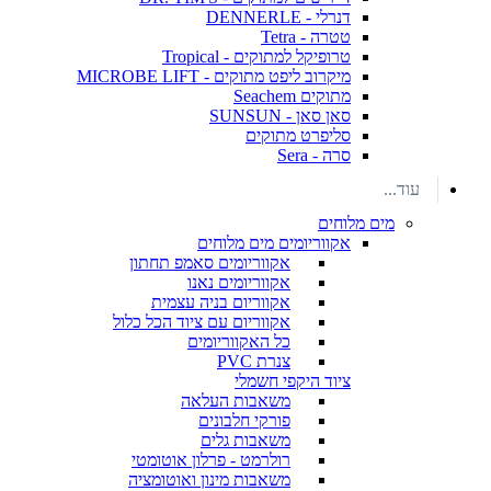
דנרלי - DENNERLE
טטרה - Tetra
טרופיקל למתוקים - Tropical
מיקרוב ליפט מתוקים - MICROBE LIFT
מתוקים Seachem
סאן סאן - SUNSUN
סליפרט מתוקים
סרה - Sera
עוד...
מים מלוחים
אקווריומים מים מלוחים
אקווריומים סאמפ תחתון
אקווריומים נאנו
אקווריום בניה עצמית
אקווריום עם ציוד הכל כלול
כל האקווריומים
צנרת PVC
ציוד היקפי חשמלי
משאבות העלאה
פורקי חלבונים
משאבות גלים
רולרמט - פרלון אוטומטי
משאבות מינון ואוטומציה