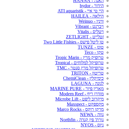
האנה - HANNA
הידור - hydor
היי טי איי - ATI aquaristik
הילאה - HAILEA
וויניו - Weinuo
ויברנט - Vibrant
ויטליס - Vitalis
זטלייט - ZETLIGHT
טו ליטל פישס - Two Little Fishies
טונז - TUNZE
טקו - Teco
טרופיק מרין - Tropic Marin
טרופיקל למלוחים - Tropical
טרופיקל מרין סנטר - TMC
טריטון - TRITON
כימיקלין - ChemiClean
לגונה - LAGUNA
מארין פיור - MARINE PURE
מודרן ריף - Modern Reef
מיקרוב ליפט - Microbe Lift
מקספקט - Maxspect
מרקו רוקס - Marco Rocks
נווה - NEWA
נורת' פין קנדה - Northfin
ניוס - NYOS