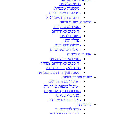
- דמוי אלמוגים
- מסלעות טבעיות
- מסלעות מלאכותיות
- רקעים תלת מימד 3D
תוספים, מזונות ונלווה
- גופי חימום וקירור
- תוספים לאקווריום
- מזונות לדגים
- פרלון וסינון
- מדיות ובקטריות
- -אביזרים שימושיים
אקווריום צמחיה
- גופי תאורה לצמחיה
- תוספים לאקווריום צמחיה
- ציוד לאקווריום צמחיה
- מצע חצץ ותת מצע לצמחיה
שונות ופתרון בעיות
- -טיפול במחלות דגים
- -טיפול באצות טורדניות
- ערכות בדיקה למתוקים
- סנני UV/UVC
- אקווריום שרימפסים
בריכות נוי
- ציוד לבריכות נוי
- תוספים לבריכות נוי