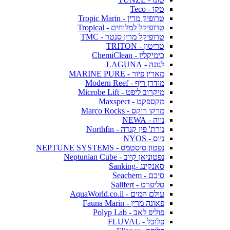
טקו - Teco
טרופיק מרין - Tropic Marin
טרופיקל למלוחים - Tropical
טרופיקל מרין סנטר - TMC
טריטון - TRITON
כימיקלין - ChemiClean
לגונה - LAGUNA
מארין פיור - MARINE PURE
מודרן ריף - Modern Reef
מיקרוב ליפט - Microbe Lift
מקספקט - Maxspect
מרקו רוקס - Marco Rocks
נווה - NEWA
נורת' פין קנדה - Northfin
ניוס - NYOS
נפטון סיסטמס - NEPTUNE SYSTEMS
נפטוניאן קיוב - Neptunian Cube
סאנקינג -Sanking
סיכם - Seachem
סליפרט - Salifert
עולם המים - AquaWorld.co.il
פאונה מרין - Fauna Marin
פוליפ לאב - Polyp Lab
פלובל - FLUVAL