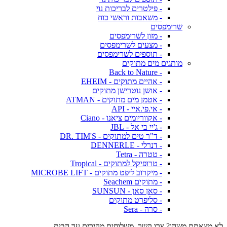
- פילטרים לבריכות נוי
- משאבות וראשי כוח
שרימפסים
- מזון לשרימפסים
- מצעים לשרימפסים
- תוספים לשרימפסים
מותגים מים מתוקים
- Back to Nature
- אהיים מתוקים - EHEIM
- אושן נוטרישן מתוקים
- אטמן מים מתוקים - ATMAN
- אי.פי.איי - API
- אקווריומים ציאנו - Ciano
- ג'יי בי אל - JBL
- ד"ר טים למתוקים - DR. TIM'S
- דנרלי - DENNERLE
- טטרה - Tetra
- טרופיקל למתוקים - Tropical
- מיקרוב ליפט מתוקים - MICROBE LIFT
- מתוקים Seachem
- סאן סאן - SUNSUN
- סליפרט מתוקים
- סרה - Sera
לא מצאתם משהו? צרו קשר. משלוחים מהירים עד הבית