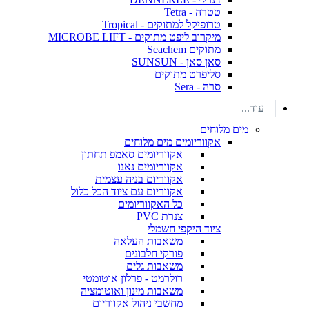
טטרה - Tetra
טרופיקל למתוקים - Tropical
מיקרוב ליפט מתוקים - MICROBE LIFT
מתוקים Seachem
סאן סאן - SUNSUN
סליפרט מתוקים
סרה - Sera
עוד...
מים מלוחים
אקווריומים מים מלוחים
אקווריומים סאמפ תחתון
אקווריומים נאנו
אקווריום בניה עצמית
אקווריום עם ציוד הכל כלול
כל האקווריומים
צנרת PVC
ציוד היקפי חשמלי
משאבות העלאה
פורקי חלבונים
משאבות גלים
רולרמט - פרלון אוטומטי
משאבות מינון ואוטומציה
מחשבי ניהול אקווריום