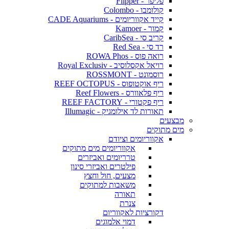
פליפר - Flipper
קולומבו - Colombo
קייד אקווריומים - CADE Aquariums
קמור - Kamoer
קריב סי - CaribSea
רד סי - Red Sea
רואה פוס - ROWA Phos
רויאל אקסלוסיב - Royal Exclusiv
רוסמונט - ROSSMONT
ריף אוקטופוס - REEF OCTOPUS
ריף פלאוורס - Reef Flowers
ריף פקטורי - REEF FACTORY
תאורות לד אילומגיק - Illumagic
מבצעים
מים מתוקים
אקווריומים וציודם
אקווריומים מים מתוקים
טרריומים ואביזרים
פילטרים ואביזרי סינון
מצעים, חול וחצץ
משאבות למתוקים
תאורה
צנרת
דקורציות לאקווריום
דמוי אלמוגים