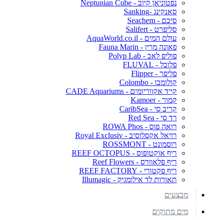
נפטוניאן קיוב - Neptunian Cube
סאנקינג -Sanking
סיכם - Seachem
סליפרט - Salifert
עולם המים - AquaWorld.co.il
פאונה מרין - Fauna Marin
פוליפ לאב - Polyp Lab
פלובל - FLUVAL
פליפר - Flipper
קולומבו - Colombo
קייד אקווריומים - CADE Aquariums
קמור - Kamoer
קריב סי - CaribSea
רד סי - Red Sea
רואה פוס - ROWA Phos
רויאל אקסלוסיב - Royal Exclusiv
רוסמונט - ROSSMONT
ריף אוקטופוס - REEF OCTOPUS
ריף פלאוורס - Reef Flowers
ריף פקטורי - REEF FACTORY
תאורות לד אילומגיק - Illumagic
מבצעים
מים מתוקים