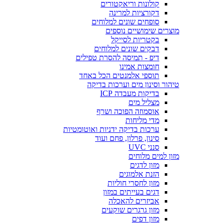
קולונות וריאקטורים
דקורציות למרינה
סופחים שונים למלוחים
מוצרים שימושיים נוספים
בקטריות לסייקל
דבקים שונים למלוחים
דיפ - תמיסה להסרת טפילים
חומצות אמינו
תוספי אלמנטים הכל באחד
טיהור וסינון מים וערכות בדיקה
בדיקות מעבדה ICP
מצליל מים
אוסמוזה הפוכה ושרף
מדי מליחות
ערכות בדיקה ידניות ואוטומטיות
סינון, פרלון, פחם ועוד
סנני UVC
מזון למים מלוחים
מזון לדגים
הזנת אלמוגים
מזון לחסרי חוליות
דגים בעייתים במזון
אביזרים להאכלה
מזון גרגרים שוקעים
מזון דפים