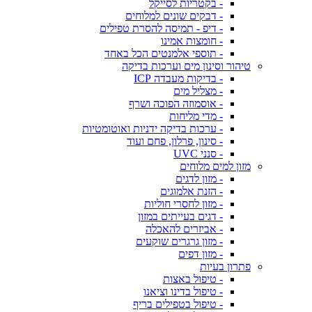
- בקטריות לסייקל
- דבקים שונים למלוחים
- דיפ - תמיסה להסרת טפילים
- חומצות אמינו
- תוספי אלמנטים הכל באחד
טיהור וסינון מים וערכות בדיקה
- בדיקות מעבדה ICP
- מצליל מים
- אוסמוזה הפוכה ושרף
- מדי מליחות
- ערכות בדיקה ידניות ואוטומטיות
- סינון, פרלון, פחם ועוד
- סנני UVC
מזון למים מלוחים
- מזון לדגים
- הזנת אלמוגים
- מזון לחסרי חוליות
- דגים בעייתים במזון
- אביזרים להאכלה
- מזון גרגרים שוקעים
- מזון דפים
פתרון בעיות
- טיפול באצות
- טיפול בדינו וציאנו
- טיפול בטפילים בריף