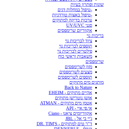
שונות ופתרון בעיות
-טיפול במחלות דגים
-טיפול באצות טורדניות
ערכות בדיקה למתוקים
סנני UV/UVC
אקווריום שרימפסים
בריכות נוי
ציוד לבריכות נוי
תוספים לבריכות נוי
פילטרים לבריכות נוי
משאבות וראשי כוח
שרימפסים
מזון לשרימפסים
מצעים לשרימפסים
תוספים לשרימפסים
מותגים מים מתוקים
Back to Nature
אהיים מתוקים - EHEIM
אושן נוטרישן מתוקים
אטמן מים מתוקים - ATMAN
אי.פי.איי - API
אקווריומים ציאנו - Ciano
ג'יי בי אל - JBL
ד"ר טים למתוקים - DR. TIM'S
דנרלי - DENNERLE