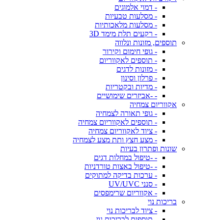
- דמוי אלמוגים
- מסלעות טבעיות
- מסלעות מלאכותיות
- רקעים תלת מימד 3D
תוספים, מזונות ונלווה
- גופי חימום וקירור
- תוספים לאקווריום
- מזונות לדגים
- פרלון וסינון
- מדיות ובקטריות
- -אביזרים שימושיים
אקווריום צמחיה
- גופי תאורה לצמחיה
- תוספים לאקווריום צמחיה
- ציוד לאקווריום צמחיה
- מצע חצץ ותת מצע לצמחיה
שונות ופתרון בעיות
- -טיפול במחלות דגים
- -טיפול באצות טורדניות
- ערכות בדיקה למתוקים
- סנני UV/UVC
- אקווריום שרימפסים
בריכות נוי
- ציוד לבריכות נוי
- תוספים לבריכות נוי