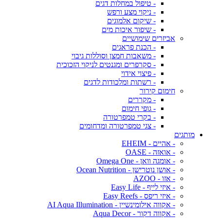
- טיפול במחלות דגים
- ניקוי מצע ורפש
- שיקום אלמוגים
- שיפור איכות מים
אביזרים שימושיים
- הכנת פראגים
- משאבות חמצן וסוללות גיבוי
- סקרפרים ומגנטים לניקוי הזכוכית
- פיצוי אידוי
- רשתות ומלכודות לדגים
חימום קירור
- מקררים
- גופי חימום
- בקרי טמפרטורה
- צגי טמפרטורה ומדחומים
מותגים
- אהיים - EHEIM
- אואזה - OASE
- אומגה וואן - Omega One
- אושן נוטרישן - Ocean Nutrition
- אזו - AZOO
- איזי לייף - Easy Life
- איזי ריפס - Easy Reefs
- אקווה אילומינשיין - AI Aqua Illumination
- אקווה דקור - Aqua Decor