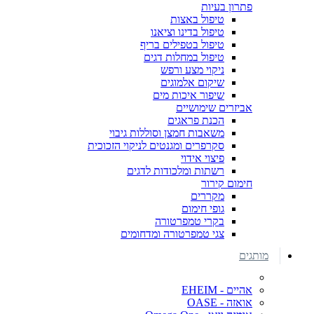
פתרון בעיות
טיפול באצות
טיפול בדינו וציאנו
טיפול בטפילים בריף
טיפול במחלות דגים
ניקוי מצע ורפש
שיקום אלמוגים
שיפור איכות מים
אביזרים שימושיים
הכנת פראגים
משאבות חמצן וסוללות גיבוי
סקרפרים ומגנטים לניקוי הזכוכית
פיצוי אידוי
רשתות ומלכודות לדגים
חימום קירור
מקררים
גופי חימום
בקרי טמפרטורה
צגי טמפרטורה ומדחומים
מותגים
אהיים - EHEIM
אואזה - OASE