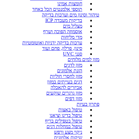
חומצות אמינו
תוספי אלמנטים הכל באחד
טיהור וסינון מים וערכות בדיקה
בדיקות מעבדה ICP
מצליל מים
אוסמוזה הפוכה ושרף
מדי מליחות
ערכות בדיקה ידניות ואוטומטיות
סינון, פרלון, פחם ועוד
סנני UVC
מזון למים מלוחים
מזון לדגים
הזנת אלמוגים
מזון לחסרי חוליות
דגים בעייתים במזון
אביזרים להאכלה
מזון גרגרים שוקעים
מזון דפים
פתרון בעיות
טיפול באצות
טיפול בדינו וציאנו
טיפול בטפילים בריף
טיפול במחלות דגים
ניקוי מצע ורפש
שיקום אלמוגים