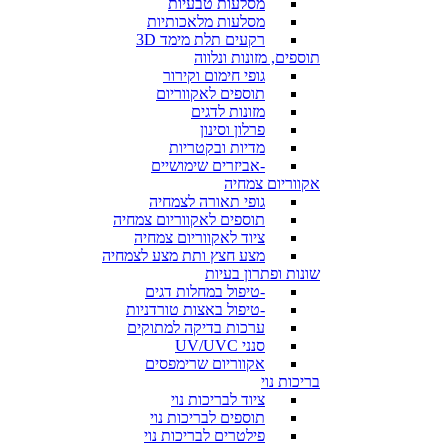
מסלעות טבעיות
מסלעות מלאכותיות
רקעים תלת מימד 3D
תוספים, מזונות ונלווה
גופי חימום וקירור
תוספים לאקווריום
מזונות לדגים
פרלון וסינון
מדיות ובקטריות
-אביזרים שימושיים
אקווריום צמחיה
גופי תאורה לצמחיה
תוספים לאקווריום צמחיה
ציוד לאקווריום צמחיה
מצע חצץ ותת מצע לצמחיה
שונות ופתרון בעיות
-טיפול במחלות דגים
-טיפול באצות טורדניות
ערכות בדיקה למתוקים
סנני UV/UVC
אקווריום שרימפסים
בריכות נוי
ציוד לבריכות נוי
תוספים לבריכות נוי
פילטרים לבריכות נוי