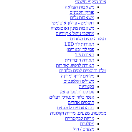
ציוד היקפי חשמלי
משאבות העלאה
פורקי חלבונים
משאבות גלים
רולרמט - פרלון אוטומטי
משאבות מינון ואוטומציה
מחשבי ניהול אקווריום
תאורה למים מלוחים
תאורות לד LED
פסי לד (בארים)
תאורת T5
תאורה היברידית
תאורה לרפיוג ואחרות
מלח ותוספים למים מלוחים
מלחים לריף ומרינה
משולש ואלמנטים
בקטריות
נופוקס ותוספי פחמן
אנטי כלור ומנטרלי רעלים
תוספים אחרים
כל התוספים למלוחים
מסלעות, מצעים, מדיות וקולונות
מדיות לבקטריות
מסלעות
מצעים / חול