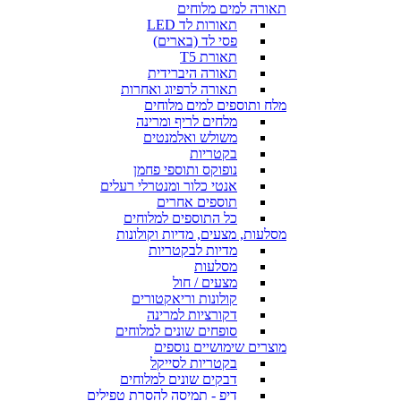
תאורה למים מלוחים
תאורות לד LED
פסי לד (בארים)
תאורת T5
תאורה היברידית
תאורה לרפיוג ואחרות
מלח ותוספים למים מלוחים
מלחים לריף ומרינה
משולש ואלמנטים
בקטריות
נופוקס ותוספי פחמן
אנטי כלור ומנטרלי רעלים
תוספים אחרים
כל התוספים למלוחים
מסלעות, מצעים, מדיות וקולונות
מדיות לבקטריות
מסלעות
מצעים / חול
קולונות וריאקטורים
דקורציות למרינה
סופחים שונים למלוחים
מוצרים שימושיים נוספים
בקטריות לסייקל
דבקים שונים למלוחים
דיפ - תמיסה להסרת טפילים