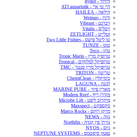
הידור - hydor
היי טי איי - ATI aquaristik
הילאה - HAILEA
וויניו - Weinuo
ויברנט - Vibrant
ויטליס - Vitalis
זטלייט - ZETLIGHT
טו ליטל פישס - Two Little Fishies
טונז - TUNZE
טקו - Teco
טרופיק מרין - Tropic Marin
טרופיקל למלוחים - Tropical
טרופיקל מרין סנטר - TMC
טריטון - TRITON
כימיקלין - ChemiClean
לגונה - LAGUNA
מארין פיור - MARINE PURE
מודרן ריף - Modern Reef
מיקרוב ליפט - Microbe Lift
מקספקט - Maxspect
מרקו רוקס - Marco Rocks
נווה - NEWA
נורת' פין קנדה - Northfin
ניוס - NYOS
נפטון סיסטמס - NEPTUNE SYSTEMS