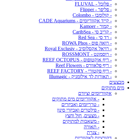
- פלובל - FLUVAL
- פליפר - Flipper
- קולומבו - Colombo
- קייד אקווריומים - CADE Aquariums
- קמור - Kamoer
- קריב סי - CaribSea
- רד סי - Red Sea
- רואה פוס - ROWA Phos
- רויאל אקסלוסיב - Royal Exclusiv
- רוסמונט - ROSSMONT
- ריף אוקטופוס - REEF OCTOPUS
- ריף פלאוורס - Reef Flowers
- ריף פקטורי - REEF FACTORY
- תאורות לד אילומגיק - Illumagic
מבצעים
מים מתוקים
אקווריומים וציודם
- אקווריומים מים מתוקים
- טרריומים ואביזרים
- פילטרים ואביזרי סינון
- מצעים, חול וחצץ
- משאבות למתוקים
- תאורה
- צנרת
דקורציות לאקווריום