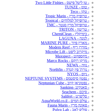
- טו ליטל פישס - Two Little Fishies
- טונז - TUNZE
- טקו - Teco
- טרופיק מרין - Tropic Marin
- טרופיקל למלוחים - Tropical
- טרופיקל מרין סנטר - TMC
- טריטון - TRITON
- כימיקלין - ChemiClean
- לגונה - LAGUNA
- מארין פיור - MARINE PURE
- מודרן ריף - Modern Reef
- מיקרוב ליפט - Microbe Lift
- מקספקט - Maxspect
- מרקו רוקס - Marco Rocks
- נווה - NEWA
- נורת' פין קנדה - Northfin
- ניוס - NYOS
- נפטון סיסטמס - NEPTUNE SYSTEMS
- נפטוניאן קיוב - Neptunian Cube
- סאנקינג -Sanking
- סיכם - Seachem
- סליפרט - Salifert
- עולם המים - AquaWorld.co.il
- פאונה מרין - Fauna Marin
- פוליפ לאב - Polyp Lab