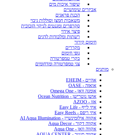
שיפור איכות מים
אביזרים שימושיים
הכנת פראגים
משאבות חמצן וסוללות גיבוי
סקרפרים ומגנטים לניקוי הזכוכית
פיצוי אידוי
רשתות ומלכודות לדגים
חימום קירור
מקררים
גופי חימום
בקרי טמפרטורה
צגי טמפרטורה ומדחומים
מותגים
אהיים - EHEIM
אואזה - OASE
אומגה וואן - Omega One
אושן נוטרישן - Ocean Nutrition
אזו - AZOO
איזי לייף - Easy Life
איזי ריפס - Easy Reefs
אקווה אילומינשיין - AI Aqua Illumination
אקווה דקור - Aqua Decor
אקווה וואן - Aqua One
אקווה סנטר - AQUA CENTER