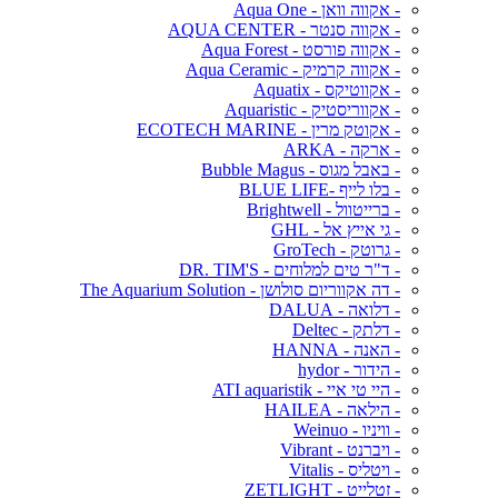
- אקווה וואן - Aqua One
- אקווה סנטר - AQUA CENTER
- אקווה פורסט - Aqua Forest
- אקווה קרמיק - Aqua Ceramic
- אקווטיקס - Aquatix
- אקווריסטיק - Aquaristic
- אקוטק מרין - ECOTECH MARINE
- ארקה - ARKA
- באבל מגוס - Bubble Magus
- בלו לייף -BLUE LIFE
- ברייטוול - Brightwell
- גי אייץ אל - GHL
- גרוטק - GroTech
- ד"ר טים למלוחים - DR. TIM'S
- דה אקווריום סולושן - The Aquarium Solution
- דלואה - DALUA
- דלתק - Deltec
- האנה - HANNA
- הידור - hydor
- היי טי איי - ATI aquaristik
- הילאה - HAILEA
- וויניו - Weinuo
- ויברנט - Vibrant
- ויטליס - Vitalis
- זטלייט - ZETLIGHT