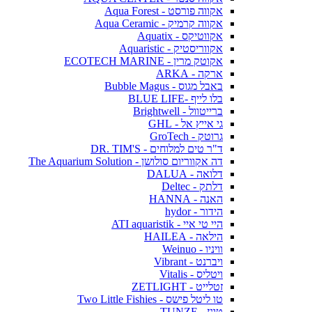
אקווה פורסט - Aqua Forest
אקווה קרמיק - Aqua Ceramic
אקווטיקס - Aquatix
אקווריסטיק - Aquaristic
אקוטק מרין - ECOTECH MARINE
ארקה - ARKA
באבל מגוס - Bubble Magus
בלו לייף -BLUE LIFE
ברייטוול - Brightwell
גי אייץ אל - GHL
גרוטק - GroTech
ד"ר טים למלוחים - DR. TIM'S
דה אקווריום סולושן - The Aquarium Solution
דלואה - DALUA
דלתק - Deltec
האנה - HANNA
הידור - hydor
היי טי איי - ATI aquaristik
הילאה - HAILEA
וויניו - Weinuo
ויברנט - Vibrant
ויטליס - Vitalis
זטלייט - ZETLIGHT
טו ליטל פישס - Two Little Fishies
טונז - TUNZE