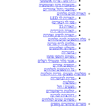
- רולרמט - פרלון אוטומטי
- משאבות מינון ואוטומציה
- מחשבי ניהול אקווריום
תאורה למים מלוחים
- תאורות לד LED
- פסי לד (בארים)
- תאורת T5
- תאורה היברידית
- תאורה לרפיוג ואחרות
מלח ותוספים למים מלוחים
- מלחים לריף ומרינה
- משולש ואלמנטים
- בקטריות
- נופוקס ותוספי פחמן
- אנטי כלור ומנטרלי רעלים
- תוספים אחרים
- כל התוספים למלוחים
מסלעות, מצעים, מדיות וקולונות
- מדיות לבקטריות
- מסלעות
- מצעים / חול
- קולונות וריאקטורים
- דקורציות למרינה
- סופחים שונים למלוחים
מוצרים שימושיים נוספים