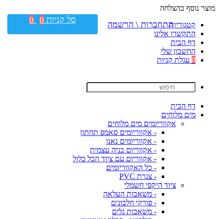
מוצר נוסף בהצלחה
סל קניות
0
0
התחברות \ הרשמה
קטגוריות
התקשרו אלינו
דף הבית
החשבון שלי
0
עגלת קניות
דף הבית
מים מלוחים
אקווריומים מים מלוחים
- אקווריומים סאמפ תחתון
- אקווריומים נאנו
- אקווריום בניה עצמית
- אקווריום עם ציוד הכל כלול
- כל האקווריומים
- צנרת PVC
ציוד היקפי חשמלי
- משאבות העלאה
- פורקי חלבונים
- משאבות גלים