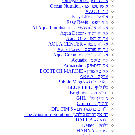
אומגה וואן - Omega One
אושן נוטרישן - Ocean Nutrition
אזו - AZOO
איזי לייף - Easy Life
איזי ריפס - Easy Reefs
אקווה אילומינשיין - AI Aqua Illumination
אקווה דקור - Aqua Decor
אקווה וואן - Aqua One
אקווה סנטר - AQUA CENTER
אקווה פורסט - Aqua Forest
אקווה קרמיק - Aqua Ceramic
אקווטיקס - Aquatix
אקווריסטיק - Aquaristic
אקוטק מרין - ECOTECH MARINE
ארקה - ARKA
באבל מגוס - Bubble Magus
בלו לייף -BLUE LIFE
ברייטוול - Brightwell
גי אייץ אל - GHL
גרוטק - GroTech
ד"ר טים למלוחים - DR. TIM'S
דה אקווריום סולושן - The Aquarium Solution
דלואה - DALUA
דלתק - Deltec
האנה - HANNA