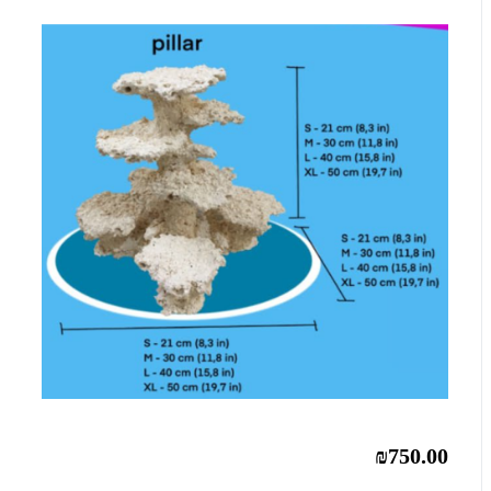
₪750.00