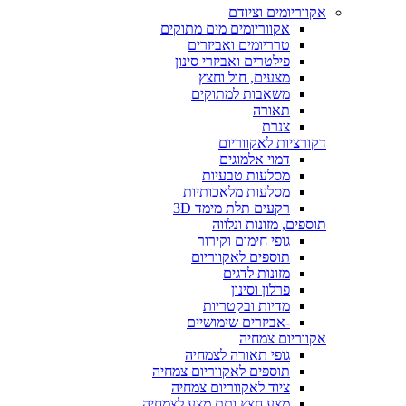
אקווריומים וציודם
אקווריומים מים מתוקים
טרריומים ואביזרים
פילטרים ואביזרי סינון
מצעים, חול וחצץ
משאבות למתוקים
תאורה
צנרת
דקורציות לאקווריום
דמוי אלמוגים
מסלעות טבעיות
מסלעות מלאכותיות
רקעים תלת מימד 3D
תוספים, מזונות ונלווה
גופי חימום וקירור
תוספים לאקווריום
מזונות לדגים
פרלון וסינון
מדיות ובקטריות
-אביזרים שימושיים
אקווריום צמחיה
גופי תאורה לצמחיה
תוספים לאקווריום צמחיה
ציוד לאקווריום צמחיה
מצע חצץ ותת מצע לצמחיה