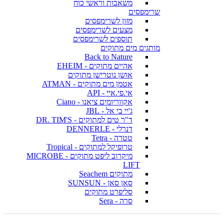
משאבות וראשי כוח
שרימפסים
מזון לשרימפסים
מצעים לשרימפסים
תוספים לשרימפסים
מותגים מים מתוקים
Back to Nature
אהיים מתוקים - EHEIM
אושן נוטרישן מתוקים
אטמן מים מתוקים - ATMAN
אי.פי.איי - API
אקווריומים ציאנו - Ciano
ג'יי בי אל - JBL
ד"ר טים למתוקים - DR. TIM'S
דנרלי - DENNERLE
טטרה - Tetra
טרופיקל למתוקים - Tropical
מיקרוב ליפט מתוקים - MICROBE
LIFT
מתוקים Seachem
סאן סאן - SUNSUN
סליפרט מתוקים
סרה - Sera