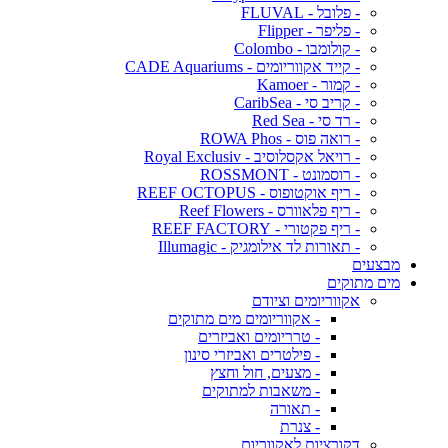
- פלובל - FLUVAL
- פליפר - Flipper
- קולומבו - Colombo
- קייד אקווריומים - CADE Aquariums
- קמור - Kamoer
- קריב סי - CaribSea
- רד סי - Red Sea
- רואה פוס - ROWA Phos
- רויאל אקסלוסיב - Royal Exclusiv
- רוסמונט - ROSSMONT
- ריף אוקטופוס - REEF OCTOPUS
- ריף פלאוורס - Reef Flowers
- ריף פקטורי - REEF FACTORY
- תאורות לד אילומגיק - Illumagic
מבצעים
מים מתוקים
אקווריומים וציודם
- אקווריומים מים מתוקים
- טרריומים ואביזרים
- פילטרים ואביזרי סינון
- מצעים, חול וחצץ
- משאבות למתוקים
- תאורה
- צנרת
דקורציות לאקווריום