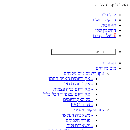
מוצר נוסף בהצלחה
קטגוריות
התקשרו אלינו
דף הבית
החשבון שלי
0
עגלת קניות
דף הבית
מים מלוחים
אקווריומים מים מלוחים
- אקווריומים סאמפ תחתון
- אקווריומים נאנו
- אקווריום בניה עצמית
- אקווריום עם ציוד הכל כלול
- כל האקווריומים
- צנרת PVC
ציוד היקפי חשמלי
- משאבות העלאה
- פורקי חלבונים
- משאבות גלים