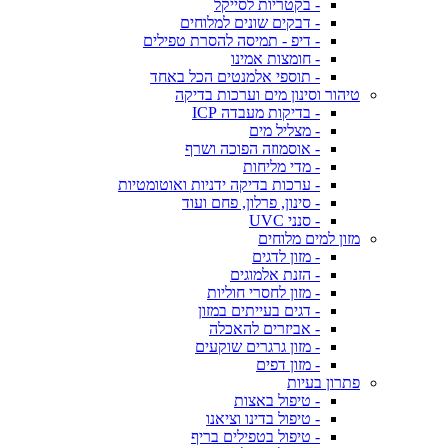
- בקטריות לסייקל
- דבקים שונים למלוחים
- דיפ - תמיסה להסרת טפילים
- חומצות אמינו
- תוספי אלמנטים הכל באחד
טיהור וסינון מים וערכות בדיקה
- בדיקות מעבדה ICP
- מצליל מים
- אוסמוזה הפוכה ושרף
- מדי מליחות
- ערכות בדיקה ידניות ואוטומטיות
- סינון, פרלון, פחם ועוד
- סנני UVC
מזון למים מלוחים
- מזון לדגים
- הזנת אלמוגים
- מזון לחסרי חוליות
- דגים בעייתים במזון
- אביזרים להאכלה
- מזון גרגרים שוקעים
- מזון דפים
פתרון בעיות
- טיפול באצות
- טיפול בדינו וציאנו
- טיפול בטפילים בריף