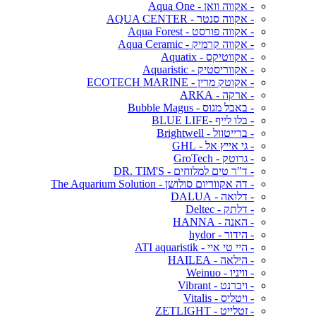
- אקווה וואן - Aqua One
- אקווה סנטר - AQUA CENTER
- אקווה פורסט - Aqua Forest
- אקווה קרמיק - Aqua Ceramic
- אקווטיקס - Aquatix
- אקווריסטיק - Aquaristic
- אקוטק מרין - ECOTECH MARINE
- ארקה - ARKA
- באבל מגוס - Bubble Magus
- בלו לייף -BLUE LIFE
- ברייטוול - Brightwell
- גי אייץ אל - GHL
- גרוטק - GroTech
- ד"ר טים למלוחים - DR. TIM'S
- דה אקווריום סולושן - The Aquarium Solution
- דלואה - DALUA
- דלתק - Deltec
- האנה - HANNA
- הידור - hydor
- היי טי איי - ATI aquaristik
- הילאה - HAILEA
- וויניו - Weinuo
- ויברנט - Vibrant
- ויטליס - Vitalis
- זטלייט - ZETLIGHT