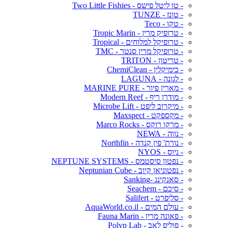
- טו ליטל פישס - Two Little Fishies
- טונז - TUNZE
- טקו - Teco
- טרופיק מרין - Tropic Marin
- טרופיקל למלוחים - Tropical
- טרופיקל מרין סנטר - TMC
- טריטון - TRITON
- כימיקלין - ChemiClean
- לגונה - LAGUNA
- מארין פיור - MARINE PURE
- מודרן ריף - Modern Reef
- מיקרוב ליפט - Microbe Lift
- מקספקט - Maxspect
- מרקו רוקס - Marco Rocks
- נווה - NEWA
- נורת' פין קנדה - Northfin
- ניוס - NYOS
- נפטון סיסטמס - NEPTUNE SYSTEMS
- נפטוניאן קיוב - Neptunian Cube
- סאנקינג -Sanking
- סיכם - Seachem
- סליפרט - Salifert
- עולם המים - AquaWorld.co.il
- פאונה מרין - Fauna Marin
- פוליפ לאב - Polyp Lab