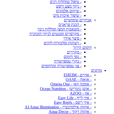
- טיפול במחלות דגים
- ניקוי מצע ורפש
- שיקום אלמוגים
- שיפור איכות מים
אביזרים שימושיים
- הכנת פראגים
- משאבות חמצן וסוללות גיבוי
- סקרפרים ומגנטים לניקוי הזכוכית
- פיצוי אידוי
- רשתות ומלכודות לדגים
חימום קירור
- מקררים
- גופי חימום
- בקרי טמפרטורה
- צגי טמפרטורה ומדחומים
מותגים
- אהיים - EHEIM
- אואזה - OASE
- אומגה וואן - Omega One
- אושן נוטרישן - Ocean Nutrition
- אזו - AZOO
- איזי לייף - Easy Life
- איזי ריפס - Easy Reefs
- אקווה אילומינשיין - AI Aqua Illumination
- אקווה דקור - Aqua Decor