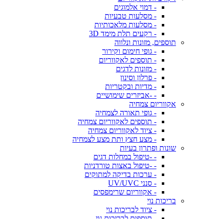
- דמוי אלמוגים
- מסלעות טבעיות
- מסלעות מלאכותיות
- רקעים תלת מימד 3D
תוספים, מזונות ונלווה
- גופי חימום וקירור
- תוספים לאקווריום
- מזונות לדגים
- פרלון וסינון
- מדיות ובקטריות
- -אביזרים שימושיים
אקווריום צמחיה
- גופי תאורה לצמחיה
- תוספים לאקווריום צמחיה
- ציוד לאקווריום צמחיה
- מצע חצץ ותת מצע לצמחיה
שונות ופתרון בעיות
- -טיפול במחלות דגים
- -טיפול באצות טורדניות
- ערכות בדיקה למתוקים
- סנני UV/UVC
- אקווריום שרימפסים
בריכות נוי
- ציוד לבריכות נוי
- תוספים לבריכות נוי