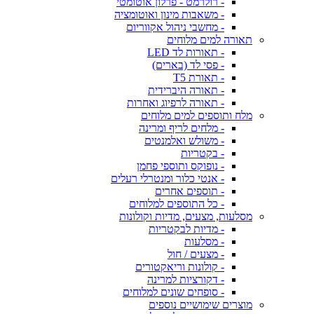
- רולרמט - פרלון אוטומטי
- משאבות מינון ואוטומציה
- מחשבי ניהול אקווריום
תאורה למים מלוחים
- תאורות לד LED
- פסי לד (בארים)
- תאורת T5
- תאורה היברידית
- תאורה לרפיוג ואחרות
מלח ותוספים למים מלוחים
- מלחים לריף ומרינה
- משולש ואלמנטים
- בקטריות
- נופוקס ותוספי פחמן
- אנטי כלור ומנטרלי רעלים
- תוספים אחרים
- כל התוספים למלוחים
מסלעות, מצעים, מדיות וקולונות
- מדיות לבקטריות
- מסלעות
- מצעים / חול
- קולונות וריאקטורים
- דקורציות למרינה
- סופחים שונים למלוחים
מוצרים שימושיים נוספים