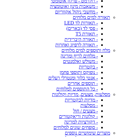
- רולרמט - פרלון אוטומטי
- משאבות מינון ואוטומציה
- מחשבי ניהול אקווריום
תאורה למים מלוחים
- תאורות לד LED
- פסי לד (בארים)
- תאורת T5
- תאורה היברידית
- תאורה לרפיוג ואחרות
מלח ותוספים למים מלוחים
- מלחים לריף ומרינה
- משולש ואלמנטים
- בקטריות
- נופוקס ותוספי פחמן
- אנטי כלור ומנטרלי רעלים
- תוספים אחרים
- כל התוספים למלוחים
מסלעות, מצעים, מדיות וקולונות
- מדיות לבקטריות
- מסלעות
- מצעים / חול
- קולונות וריאקטורים
- דקורציות למרינה
- סופחים שונים למלוחים
מוצרים שימושיים נוספים