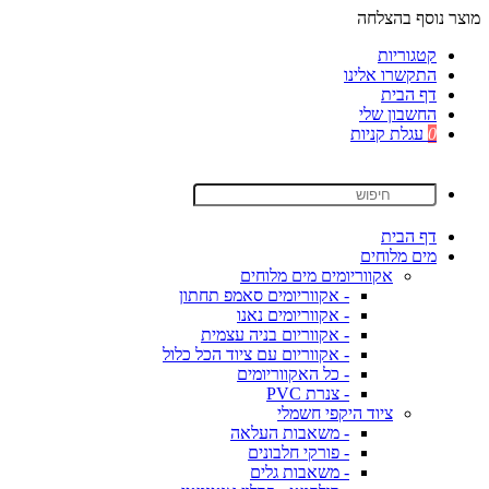
מוצר נוסף בהצלחה
קטגוריות
התקשרו אלינו
דף הבית
החשבון שלי
0
עגלת קניות
דף הבית
מים מלוחים
אקווריומים מים מלוחים
- אקווריומים סאמפ תחתון
- אקווריומים נאנו
- אקווריום בניה עצמית
- אקווריום עם ציוד הכל כלול
- כל האקווריומים
- צנרת PVC
ציוד היקפי חשמלי
- משאבות העלאה
- פורקי חלבונים
- משאבות גלים