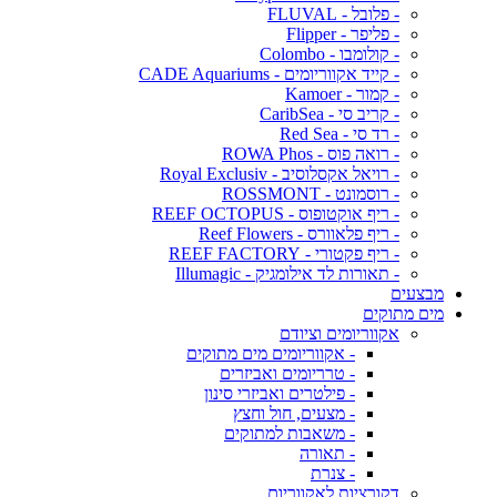
- פלובל - FLUVAL
- פליפר - Flipper
- קולומבו - Colombo
- קייד אקווריומים - CADE Aquariums
- קמור - Kamoer
- קריב סי - CaribSea
- רד סי - Red Sea
- רואה פוס - ROWA Phos
- רויאל אקסלוסיב - Royal Exclusiv
- רוסמונט - ROSSMONT
- ריף אוקטופוס - REEF OCTOPUS
- ריף פלאוורס - Reef Flowers
- ריף פקטורי - REEF FACTORY
- תאורות לד אילומגיק - Illumagic
מבצעים
מים מתוקים
אקווריומים וציודם
- אקווריומים מים מתוקים
- טרריומים ואביזרים
- פילטרים ואביזרי סינון
- מצעים, חול וחצץ
- משאבות למתוקים
- תאורה
- צנרת
דקורציות לאקווריום