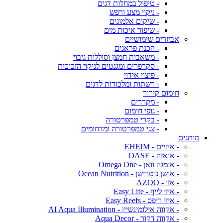
- טיפול במחלות דגים
- ניקוי מצע ורפש
- שיקום אלמוגים
- שיפור איכות מים
אביזרים שימושיים
- הכנת פראגים
- משאבות חמצן וסוללות גיבוי
- סקרפרים ומגנטים לניקוי הזכוכית
- פיצוי אידוי
- רשתות ומלכודות לדגים
חימום קירור
- מקררים
- גופי חימום
- בקרי טמפרטורה
- צגי טמפרטורה ומדחומים
מותגים
- אהיים - EHEIM
- אואזה - OASE
- אומגה וואן - Omega One
- אושן נוטרישן - Ocean Nutrition
- אזו - AZOO
- איזי לייף - Easy Life
- איזי ריפס - Easy Reefs
- אקווה אילומינשיין - AI Aqua Illumination
- אקווה דקור - Aqua Decor