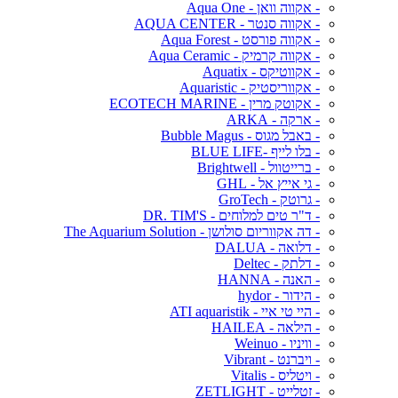
- אקווה וואן - Aqua One
- אקווה סנטר - AQUA CENTER
- אקווה פורסט - Aqua Forest
- אקווה קרמיק - Aqua Ceramic
- אקווטיקס - Aquatix
- אקווריסטיק - Aquaristic
- אקוטק מרין - ECOTECH MARINE
- ארקה - ARKA
- באבל מגוס - Bubble Magus
- בלו לייף -BLUE LIFE
- ברייטוול - Brightwell
- גי אייץ אל - GHL
- גרוטק - GroTech
- ד"ר טים למלוחים - DR. TIM'S
- דה אקווריום סולושן - The Aquarium Solution
- דלואה - DALUA
- דלתק - Deltec
- האנה - HANNA
- הידור - hydor
- היי טי איי - ATI aquaristik
- הילאה - HAILEA
- וויניו - Weinuo
- ויברנט - Vibrant
- ויטליס - Vitalis
- זטלייט - ZETLIGHT