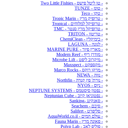
- טו ליטל פישס - Two Little Fishies
- טונז - TUNZE
- טקו - Teco
- טרופיק מרין - Tropic Marin
- טרופיקל למלוחים - Tropical
- טרופיקל מרין סנטר - TMC
- טריטון - TRITON
- כימיקלין - ChemiClean
- לגונה - LAGUNA
- מארין פיור - MARINE PURE
- מודרן ריף - Modern Reef
- מיקרוב ליפט - Microbe Lift
- מקספקט - Maxspect
- מרקו רוקס - Marco Rocks
- נווה - NEWA
- נורת' פין קנדה - Northfin
- ניוס - NYOS
- נפטון סיסטמס - NEPTUNE SYSTEMS
- נפטוניאן קיוב - Neptunian Cube
- סאנקינג -Sanking
- סיכם - Seachem
- סליפרט - Salifert
- עולם המים - AquaWorld.co.il
- פאונה מרין - Fauna Marin
- פוליפ לאב - Polyp Lab