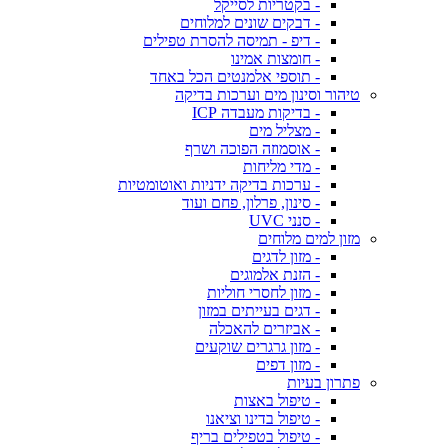
- בקטריות לסייקל
- דבקים שונים למלוחים
- דיפ - תמיסה להסרת טפילים
- חומצות אמינו
- תוספי אלמנטים הכל באחד
טיהור וסינון מים וערכות בדיקה
- בדיקות מעבדה ICP
- מצליל מים
- אוסמוזה הפוכה ושרף
- מדי מליחות
- ערכות בדיקה ידניות ואוטומטיות
- סינון, פרלון, פחם ועוד
- סנני UVC
מזון למים מלוחים
- מזון לדגים
- הזנת אלמוגים
- מזון לחסרי חוליות
- דגים בעייתים במזון
- אביזרים להאכלה
- מזון גרגרים שוקעים
- מזון דפים
פתרון בעיות
- טיפול באצות
- טיפול בדינו וציאנו
- טיפול בטפילים בריף