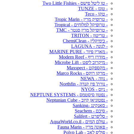
- טו ליטל פישס - Two Little Fishies
- טונז - TUNZE
- טקו - Teco
- טרופיק מרין - Tropic Marin
- טרופיקל למלוחים - Tropical
- טרופיקל מרין סנטר - TMC
- טריטון - TRITON
- כימיקלין - ChemiClean
- לגונה - LAGUNA
- מארין פיור - MARINE PURE
- מודרן ריף - Modern Reef
- מיקרוב ליפט - Microbe Lift
- מקספקט - Maxspect
- מרקו רוקס - Marco Rocks
- נווה - NEWA
- נורת' פין קנדה - Northfin
- ניוס - NYOS
- נפטון סיסטמס - NEPTUNE SYSTEMS
- נפטוניאן קיוב - Neptunian Cube
- סאנקינג -Sanking
- סיכם - Seachem
- סליפרט - Salifert
- עולם המים - AquaWorld.co.il
- פאונה מרין - Fauna Marin
- פוליפ לאב - Polyp Lab