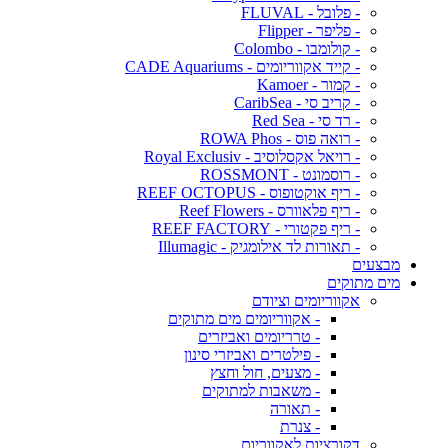
- פלובל - FLUVAL
- פליפר - Flipper
- קולומבו - Colombo
- קייד אקווריומים - CADE Aquariums
- קמור - Kamoer
- קריב סי - CaribSea
- רד סי - Red Sea
- רואה פוס - ROWA Phos
- רויאל אקסלוסיב - Royal Exclusiv
- רוסמונט - ROSSMONT
- ריף אוקטופוס - REEF OCTOPUS
- ריף פלאוורס - Reef Flowers
- ריף פקטורי - REEF FACTORY
- תאורות לד אילומגיק - Illumagic
מבצעים
מים מתוקים
אקווריומים וציודם
- אקווריומים מים מתוקים
- טרריומים ואביזרים
- פילטרים ואביזרי סינון
- מצעים, חול וחצץ
- משאבות למתוקים
- תאורה
- צנרת
דקורציות לאקווריום