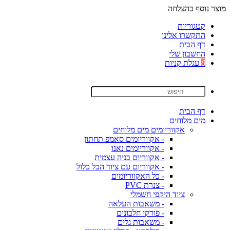
מוצר נוסף בהצלחה
קטגוריות
התקשרו אלינו
דף הבית
החשבון שלי
0
עגלת קניות
דף הבית
מים מלוחים
אקווריומים מים מלוחים
- אקווריומים סאמפ תחתון
- אקווריומים נאנו
- אקווריום בניה עצמית
- אקווריום עם ציוד הכל כלול
- כל האקווריומים
- צנרת PVC
ציוד היקפי חשמלי
- משאבות העלאה
- פורקי חלבונים
- משאבות גלים