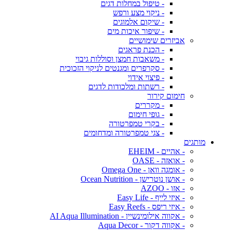
- טיפול במחלות דגים
- ניקוי מצע ורפש
- שיקום אלמוגים
- שיפור איכות מים
אביזרים שימושיים
- הכנת פראגים
- משאבות חמצן וסוללות גיבוי
- סקרפרים ומגנטים לניקוי הזכוכית
- פיצוי אידוי
- רשתות ומלכודות לדגים
חימום קירור
- מקררים
- גופי חימום
- בקרי טמפרטורה
- צגי טמפרטורה ומדחומים
מותגים
- אהיים - EHEIM
- אואזה - OASE
- אומגה וואן - Omega One
- אושן נוטרישן - Ocean Nutrition
- אזו - AZOO
- איזי לייף - Easy Life
- איזי ריפס - Easy Reefs
- אקווה אילומינשיין - AI Aqua Illumination
- אקווה דקור - Aqua Decor