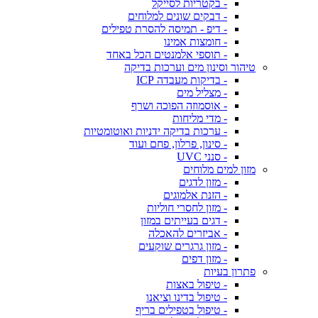
- בקטריות לסייקל
- דבקים שונים למלוחים
- דיפ - תמיסה להסרת טפילים
- חומצות אמינו
- תוספי אלמנטים הכל באחד
טיהור וסינון מים וערכות בדיקה
- בדיקות מעבדה ICP
- מצליל מים
- אוסמוזה הפוכה ושרף
- מדי מליחות
- ערכות בדיקה ידניות ואוטומטיות
- סינון, פרלון, פחם ועוד
- סנני UVC
מזון למים מלוחים
- מזון לדגים
- הזנת אלמוגים
- מזון לחסרי חוליות
- דגים בעייתים במזון
- אביזרים להאכלה
- מזון גרגרים שוקעים
- מזון דפים
פתרון בעיות
- טיפול באצות
- טיפול בדינו וציאנו
- טיפול בטפילים בריף