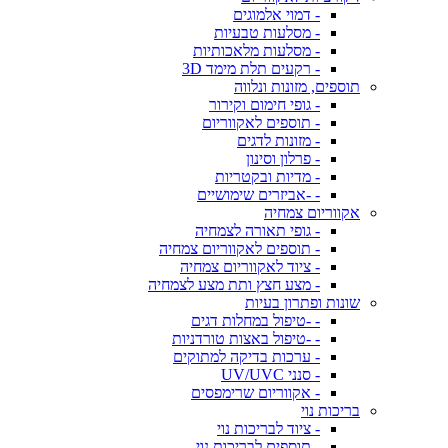
- דמוי אלמוגים
- מסלעות טבעיות
- מסלעות מלאכותיות
- רקעים תלת מימד 3D
תוספים, מזונות ונלווה
- גופי חימום וקירור
- תוספים לאקווריום
- מזונות לדגים
- פרלון וסינון
- מדיות ובקטריות
- -אביזרים שימושיים
אקווריום צמחיה
- גופי תאורה לצמחיה
- תוספים לאקווריום צמחיה
- ציוד לאקווריום צמחיה
- מצע חצץ ותת מצע לצמחיה
שונות ופתרון בעיות
- -טיפול במחלות דגים
- -טיפול באצות טורדניות
- ערכות בדיקה למתוקים
- סנני UV/UVC
- אקווריום שרימפסים
בריכות נוי
- ציוד לבריכות נוי
- תוספים לבריכות נוי