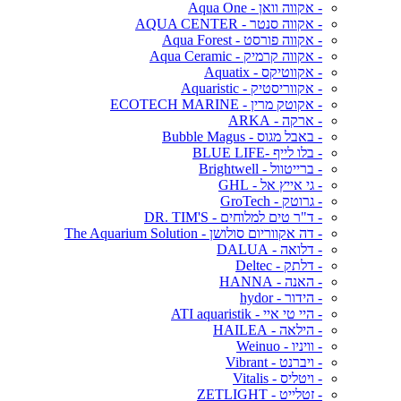
- אקווה וואן - Aqua One
- אקווה סנטר - AQUA CENTER
- אקווה פורסט - Aqua Forest
- אקווה קרמיק - Aqua Ceramic
- אקווטיקס - Aquatix
- אקווריסטיק - Aquaristic
- אקוטק מרין - ECOTECH MARINE
- ארקה - ARKA
- באבל מגוס - Bubble Magus
- בלו לייף -BLUE LIFE
- ברייטוול - Brightwell
- גי אייץ אל - GHL
- גרוטק - GroTech
- ד"ר טים למלוחים - DR. TIM'S
- דה אקווריום סולושן - The Aquarium Solution
- דלואה - DALUA
- דלתק - Deltec
- האנה - HANNA
- הידור - hydor
- היי טי איי - ATI aquaristik
- הילאה - HAILEA
- וויניו - Weinuo
- ויברנט - Vibrant
- ויטליס - Vitalis
- זטלייט - ZETLIGHT