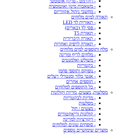
- רולרמט - פרלון אוטומטי
- משאבות מינון ואוטומציה
- מחשבי ניהול אקווריום
תאורה למים מלוחים
- תאורות לד LED
- פסי לד (בארים)
- תאורת T5
- תאורה היברידית
- תאורה לרפיוג ואחרות
מלח ותוספים למים מלוחים
- מלחים לריף ומרינה
- משולש ואלמנטים
- בקטריות
- נופוקס ותוספי פחמן
- אנטי כלור ומנטרלי רעלים
- תוספים אחרים
- כל התוספים למלוחים
מסלעות, מצעים, מדיות וקולונות
- מדיות לבקטריות
- מסלעות
- מצעים / חול
- קולונות וריאקטורים
- דקורציות למרינה
- סופחים שונים למלוחים
מוצרים שימושיים נוספים