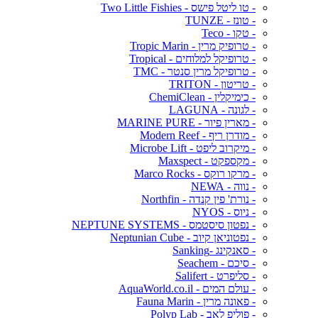
- טו ליטל פישס - Two Little Fishies
- טונז - TUNZE
- טקו - Teco
- טרופיק מרין - Tropic Marin
- טרופיקל למלוחים - Tropical
- טרופיקל מרין סנטר - TMC
- טריטון - TRITON
- כימיקלין - ChemiClean
- לגונה - LAGUNA
- מארין פיור - MARINE PURE
- מודרן ריף - Modern Reef
- מיקרוב ליפט - Microbe Lift
- מקספקט - Maxspect
- מרקו רוקס - Marco Rocks
- נווה - NEWA
- נורת' פין קנדה - Northfin
- ניוס - NYOS
- נפטון סיסטמס - NEPTUNE SYSTEMS
- נפטוניאן קיוב - Neptunian Cube
- סאנקינג -Sanking
- סיכם - Seachem
- סליפרט - Salifert
- עולם המים - AquaWorld.co.il
- פאונה מרין - Fauna Marin
- פוליפ לאב - Polyp Lab