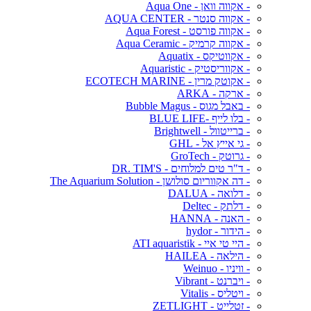
- אקווה וואן - Aqua One
- אקווה סנטר - AQUA CENTER
- אקווה פורסט - Aqua Forest
- אקווה קרמיק - Aqua Ceramic
- אקווטיקס - Aquatix
- אקווריסטיק - Aquaristic
- אקוטק מרין - ECOTECH MARINE
- ארקה - ARKA
- באבל מגוס - Bubble Magus
- בלו לייף -BLUE LIFE
- ברייטוול - Brightwell
- גי אייץ אל - GHL
- גרוטק - GroTech
- ד"ר טים למלוחים - DR. TIM'S
- דה אקווריום סולושן - The Aquarium Solution
- דלואה - DALUA
- דלתק - Deltec
- האנה - HANNA
- הידור - hydor
- היי טי איי - ATI aquaristik
- הילאה - HAILEA
- וויניו - Weinuo
- ויברנט - Vibrant
- ויטליס - Vitalis
- זטלייט - ZETLIGHT