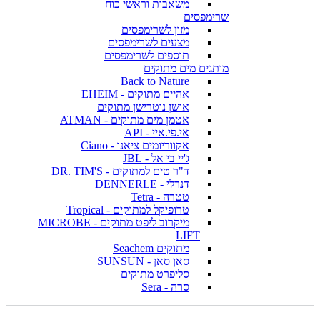
משאבות וראשי כוח
שרימפסים
מזון לשרימפסים
מצעים לשרימפסים
תוספים לשרימפסים
מותגים מים מתוקים
Back to Nature
אהיים מתוקים - EHEIM
אושן נוטרישן מתוקים
אטמן מים מתוקים - ATMAN
אי.פי.איי - API
אקווריומים ציאנו - Ciano
ג'יי בי אל - JBL
ד"ר טים למתוקים - DR. TIM'S
דנרלי - DENNERLE
טטרה - Tetra
טרופיקל למתוקים - Tropical
מיקרוב ליפט מתוקים - MICROBE
LIFT
מתוקים Seachem
סאן סאן - SUNSUN
סליפרט מתוקים
סרה - Sera