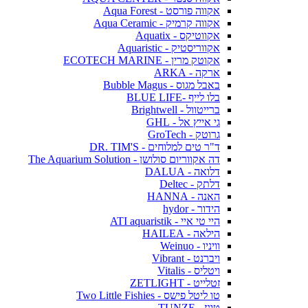
אקווה פורסט - Aqua Forest
אקווה קרמיק - Aqua Ceramic
אקווטיקס - Aquatix
אקווריסטיק - Aquaristic
אקוטק מרין - ECOTECH MARINE
ארקה - ARKA
באבל מגוס - Bubble Magus
בלו לייף -BLUE LIFE
ברייטוול - Brightwell
גי אייץ אל - GHL
גרוטק - GroTech
ד"ר טים למלוחים - DR. TIM'S
דה אקווריום סולושן - The Aquarium Solution
דלואה - DALUA
דלתק - Deltec
האנה - HANNA
הידור - hydor
היי טי איי - ATI aquaristik
הילאה - HAILEA
וויניו - Weinuo
ויברנט - Vibrant
ויטליס - Vitalis
זטלייט - ZETLIGHT
טו ליטל פישס - Two Little Fishies
טונז - TUNZE