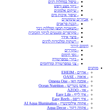
- טיפול במחלות דגים
- ניקוי מצע ורפש
- שיקום אלמוגים
- שיפור איכות מים
אביזרים שימושיים
- הכנת פראגים
- משאבות חמצן וסוללות גיבוי
- סקרפרים ומגנטים לניקוי הזכוכית
- פיצוי אידוי
- רשתות ומלכודות לדגים
חימום קירור
- מקררים
- גופי חימום
- בקרי טמפרטורה
- צגי טמפרטורה ומדחומים
מותגים
- אהיים - EHEIM
- אואזה - OASE
- אומגה וואן - Omega One
- אושן נוטרישן - Ocean Nutrition
- אזו - AZOO
- איזי לייף - Easy Life
- איזי ריפס - Easy Reefs
- אקווה אילומינשיין - AI Aqua Illumination
- אקווה דקור - Aqua Decor