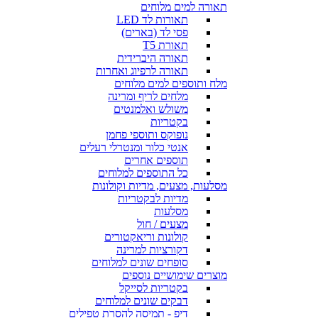
תאורה למים מלוחים
תאורות לד LED
פסי לד (בארים)
תאורת T5
תאורה היברידית
תאורה לרפיוג ואחרות
מלח ותוספים למים מלוחים
מלחים לריף ומרינה
משולש ואלמנטים
בקטריות
נופוקס ותוספי פחמן
אנטי כלור ומנטרלי רעלים
תוספים אחרים
כל התוספים למלוחים
מסלעות, מצעים, מדיות וקולונות
מדיות לבקטריות
מסלעות
מצעים / חול
קולונות וריאקטורים
דקורציות למרינה
סופחים שונים למלוחים
מוצרים שימושיים נוספים
בקטריות לסייקל
דבקים שונים למלוחים
דיפ - תמיסה להסרת טפילים