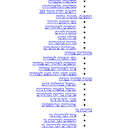
מסלעות טבעיות
מסלעות מלאכותיות
רקעים תלת מימד 3D
תוספים, מזונות ונלווה
גופי חימום וקירור
תוספים לאקווריום
מזונות לדגים
פרלון וסינון
מדיות ובקטריות
-אביזרים שימושיים
אקווריום צמחיה
גופי תאורה לצמחיה
תוספים לאקווריום צמחיה
ציוד לאקווריום צמחיה
מצע חצץ ותת מצע לצמחיה
שונות ופתרון בעיות
-טיפול במחלות דגים
-טיפול באצות טורדניות
ערכות בדיקה למתוקים
סנני UV/UVC
אקווריום שרימפסים
בריכות נוי
ציוד לבריכות נוי
תוספים לבריכות נוי
פילטרים לבריכות נוי