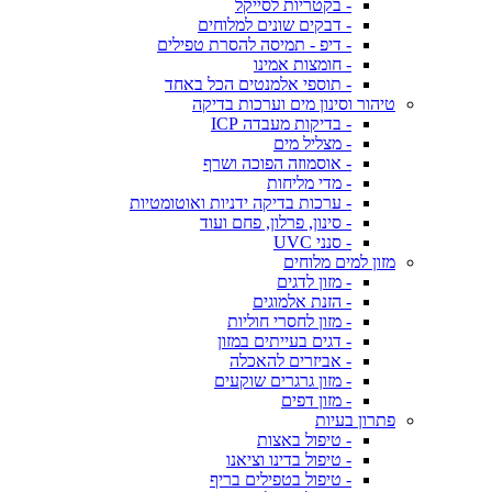
- בקטריות לסייקל
- דבקים שונים למלוחים
- דיפ - תמיסה להסרת טפילים
- חומצות אמינו
- תוספי אלמנטים הכל באחד
טיהור וסינון מים וערכות בדיקה
- בדיקות מעבדה ICP
- מצליל מים
- אוסמוזה הפוכה ושרף
- מדי מליחות
- ערכות בדיקה ידניות ואוטומטיות
- סינון, פרלון, פחם ועוד
- סנני UVC
מזון למים מלוחים
- מזון לדגים
- הזנת אלמוגים
- מזון לחסרי חוליות
- דגים בעייתים במזון
- אביזרים להאכלה
- מזון גרגרים שוקעים
- מזון דפים
פתרון בעיות
- טיפול באצות
- טיפול בדינו וציאנו
- טיפול בטפילים בריף