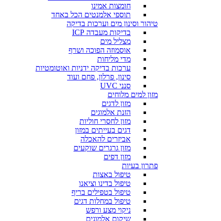
חומצות אמינו
תוספי אלמנטים הכל באחד
טיהור וסינון מים וערכות בדיקה
בדיקות מעבדה ICP
מצליל מים
אוסמוזה הפוכה ושרף
מדי מליחות
ערכות בדיקה ידניות ואוטומטיות
סינון, פרלון, פחם ועוד
סנני UVC
מזון למים מלוחים
מזון לדגים
הזנת אלמוגים
מזון לחסרי חוליות
דגים בעייתים במזון
אביזרים להאכלה
מזון גרגרים שוקעים
מזון דפים
פתרון בעיות
טיפול באצות
טיפול בדינו וציאנו
טיפול בטפילים בריף
טיפול במחלות דגים
ניקוי מצע ורפש
שיקום אלמוגים