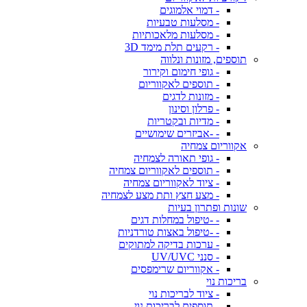
- דמוי אלמוגים
- מסלעות טבעיות
- מסלעות מלאכותיות
- רקעים תלת מימד 3D
תוספים, מזונות ונלווה
- גופי חימום וקירור
- תוספים לאקווריום
- מזונות לדגים
- פרלון וסינון
- מדיות ובקטריות
- -אביזרים שימושיים
אקווריום צמחיה
- גופי תאורה לצמחיה
- תוספים לאקווריום צמחיה
- ציוד לאקווריום צמחיה
- מצע חצץ ותת מצע לצמחיה
שונות ופתרון בעיות
- -טיפול במחלות דגים
- -טיפול באצות טורדניות
- ערכות בדיקה למתוקים
- סנני UV/UVC
- אקווריום שרימפסים
בריכות נוי
- ציוד לבריכות נוי
- תוספים לבריכות נוי