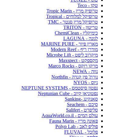
טקו - Teco
טרופיק מרין - Tropic Marin
טרופיקל למלוחים - Tropical
טרופיקל מרין סנטר - TMC
טריטון - TRITON
כימיקלין - ChemiClean
לגונה - LAGUNA
מארין פיור - MARINE PURE
מודרן ריף - Modern Reef
מיקרוב ליפט - Microbe Lift
מקספקט - Maxspect
מרקו רוקס - Marco Rocks
נווה - NEWA
נורת' פין קנדה - Northfin
ניוס - NYOS
נפטון סיסטמס - NEPTUNE SYSTEMS
נפטוניאן קיוב - Neptunian Cube
סאנקינג -Sanking
סיכם - Seachem
סליפרט - Salifert
עולם המים - AquaWorld.co.il
פאונה מרין - Fauna Marin
פוליפ לאב - Polyp Lab
פלובל - FLUVAL