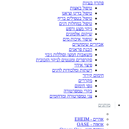
פתרון בעיות
טיפול באצות
טיפול בדינו וציאנו
טיפול בטפילים בריף
טיפול במחלות דגים
ניקוי מצע ורפש
שיקום אלמוגים
שיפור איכות מים
אביזרים שימושיים
הכנת פראגים
משאבות חמצן וסוללות גיבוי
סקרפרים ומגנטים לניקוי הזכוכית
פיצוי אידוי
רשתות ומלכודות לדגים
חימום קירור
מקררים
גופי חימום
בקרי טמפרטורה
צגי טמפרטורה ומדחומים
מותגים
אהיים - EHEIM
אואזה - OASE