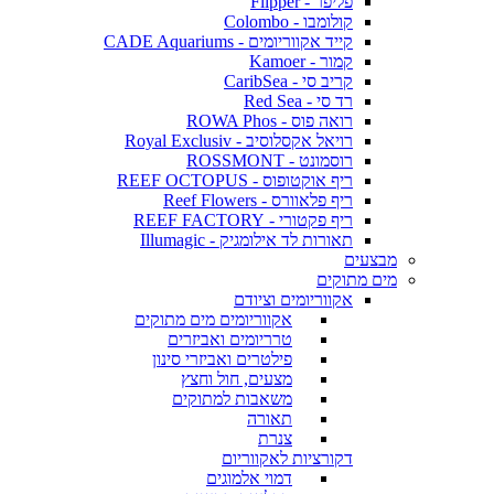
פליפר - Flipper
קולומבו - Colombo
קייד אקווריומים - CADE Aquariums
קמור - Kamoer
קריב סי - CaribSea
רד סי - Red Sea
רואה פוס - ROWA Phos
רויאל אקסלוסיב - Royal Exclusiv
רוסמונט - ROSSMONT
ריף אוקטופוס - REEF OCTOPUS
ריף פלאוורס - Reef Flowers
ריף פקטורי - REEF FACTORY
תאורות לד אילומגיק - Illumagic
מבצעים
מים מתוקים
אקווריומים וציודם
אקווריומים מים מתוקים
טרריומים ואביזרים
פילטרים ואביזרי סינון
מצעים, חול וחצץ
משאבות למתוקים
תאורה
צנרת
דקורציות לאקווריום
דמוי אלמוגים