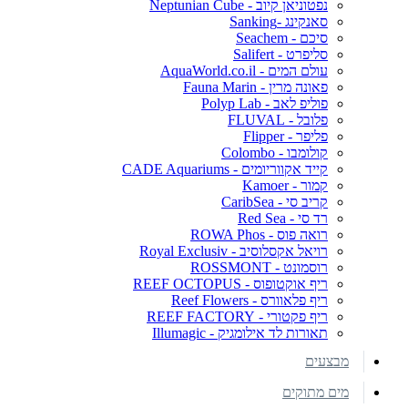
נפטוניאן קיוב - Neptunian Cube
סאנקינג -Sanking
סיכם - Seachem
סליפרט - Salifert
עולם המים - AquaWorld.co.il
פאונה מרין - Fauna Marin
פוליפ לאב - Polyp Lab
פלובל - FLUVAL
פליפר - Flipper
קולומבו - Colombo
קייד אקווריומים - CADE Aquariums
קמור - Kamoer
קריב סי - CaribSea
רד סי - Red Sea
רואה פוס - ROWA Phos
רויאל אקסלוסיב - Royal Exclusiv
רוסמונט - ROSSMONT
ריף אוקטופוס - REEF OCTOPUS
ריף פלאוורס - Reef Flowers
ריף פקטורי - REEF FACTORY
תאורות לד אילומגיק - Illumagic
מבצעים
מים מתוקים