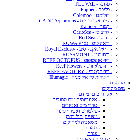
- פלובל - FLUVAL
- פליפר - Flipper
- קולומבו - Colombo
- קייד אקווריומים - CADE Aquariums
- קמור - Kamoer
- קריב סי - CaribSea
- רד סי - Red Sea
- רואה פוס - ROWA Phos
- רויאל אקסלוסיב - Royal Exclusiv
- רוסמונט - ROSSMONT
- ריף אוקטופוס - REEF OCTOPUS
- ריף פלאוורס - Reef Flowers
- ריף פקטורי - REEF FACTORY
- תאורות לד אילומגיק - Illumagic
מבצעים
מים מתוקים
אקווריומים וציודם
- אקווריומים מים מתוקים
- טרריומים ואביזרים
- פילטרים ואביזרי סינון
- מצעים, חול וחצץ
- משאבות למתוקים
- תאורה
- צנרת
דקורציות לאקווריום