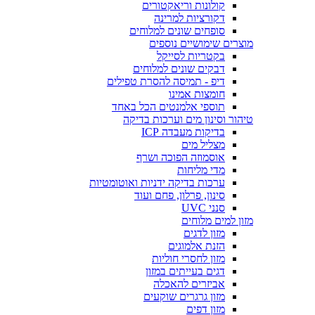
קולונות וריאקטורים
דקורציות למרינה
סופחים שונים למלוחים
מוצרים שימושיים נוספים
בקטריות לסייקל
דבקים שונים למלוחים
דיפ - תמיסה להסרת טפילים
חומצות אמינו
תוספי אלמנטים הכל באחד
טיהור וסינון מים וערכות בדיקה
בדיקות מעבדה ICP
מצליל מים
אוסמוזה הפוכה ושרף
מדי מליחות
ערכות בדיקה ידניות ואוטומטיות
סינון, פרלון, פחם ועוד
סנני UVC
מזון למים מלוחים
מזון לדגים
הזנת אלמוגים
מזון לחסרי חוליות
דגים בעייתים במזון
אביזרים להאכלה
מזון גרגרים שוקעים
מזון דפים