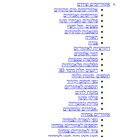
אקווריומים וציודם
אקווריומים מים מתוקים
טרריומים ואביזרים
פילטרים ואביזרי סינון
מצעים, חול וחצץ
משאבות למתוקים
תאורה
צנרת
דקורציות לאקווריום
דמוי אלמוגים
מסלעות טבעיות
מסלעות מלאכותיות
רקעים תלת מימד 3D
תוספים, מזונות ונלווה
גופי חימום וקירור
תוספים לאקווריום
מזונות לדגים
פרלון וסינון
מדיות ובקטריות
-אביזרים שימושיים
אקווריום צמחיה
גופי תאורה לצמחיה
תוספים לאקווריום צמחיה
ציוד לאקווריום צמחיה
מצע חצץ ותת מצע לצמחיה