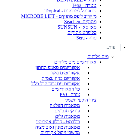
טטרה - Tetra
טרופיקל למתוקים - Tropical
מיקרוב ליפט מתוקים - MICROBE LIFT
מתוקים Seachem
סאן סאן - SUNSUN
סליפרט מתוקים
סרה - Sera
עוד...
מים מלוחים
אקווריומים מים מלוחים
אקווריומים סאמפ תחתון
אקווריומים נאנו
אקווריום בניה עצמית
אקווריום עם ציוד הכל כלול
כל האקווריומים
צנרת PVC
ציוד היקפי חשמלי
משאבות העלאה
פורקי חלבונים
משאבות גלים
רולרמט - פרלון אוטומטי
משאבות מינון ואוטומציה
מחשבי ניהול אקווריום