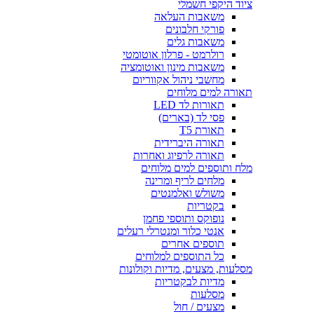
ציוד היקפי חשמלי
משאבות העלאה
פורקי חלבונים
משאבות גלים
רולרמט - פרלון אוטומטי
משאבות מינון ואוטומציה
מחשבי ניהול אקווריום
תאורה למים מלוחים
תאורות לד LED
פסי לד (בארים)
תאורת T5
תאורה היברידית
תאורה לרפיוג ואחרות
מלח ותוספים למים מלוחים
מלחים לריף ומרינה
משולש ואלמנטים
בקטריות
נופוקס ותוספי פחמן
אנטי כלור ומנטרלי רעלים
תוספים אחרים
כל התוספים למלוחים
מסלעות, מצעים, מדיות וקולונות
מדיות לבקטריות
מסלעות
מצעים / חול