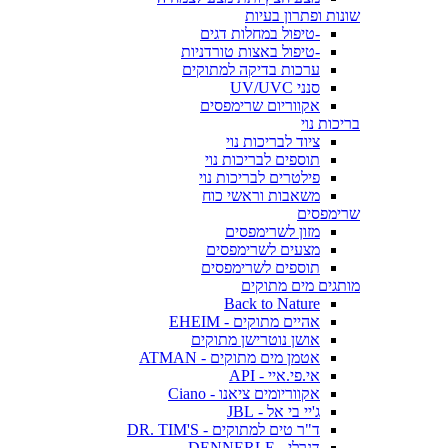
שונות ופתרון בעיות
-טיפול במחלות דגים
-טיפול באצות טורדניות
ערכות בדיקה למתוקים
סנני UV/UVC
אקווריום שרימפסים
בריכות נוי
ציוד לבריכות נוי
תוספים לבריכות נוי
פילטרים לבריכות נוי
משאבות וראשי כוח
שרימפסים
מזון לשרימפסים
מצעים לשרימפסים
תוספים לשרימפסים
מותגים מים מתוקים
Back to Nature
אהיים מתוקים - EHEIM
אושן נוטרישן מתוקים
אטמן מים מתוקים - ATMAN
אי.פי.איי - API
אקווריומים ציאנו - Ciano
ג'יי בי אל - JBL
ד"ר טים למתוקים - DR. TIM'S
דנרלי - DENNERLE