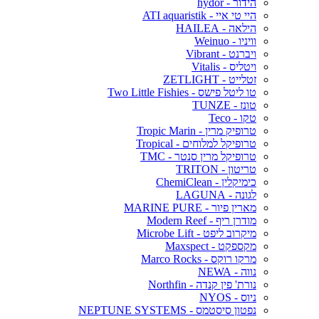
הידור - hydor
היי טי איי - ATI aquaristik
הילאה - HAILEA
וויניו - Weinuo
ויברנט - Vibrant
ויטליס - Vitalis
זטלייט - ZETLIGHT
טו ליטל פישס - Two Little Fishies
טונז - TUNZE
טקו - Teco
טרופיק מרין - Tropic Marin
טרופיקל למלוחים - Tropical
טרופיקל מרין סנטר - TMC
טריטון - TRITON
כימיקלין - ChemiClean
לגונה - LAGUNA
מארין פיור - MARINE PURE
מודרן ריף - Modern Reef
מיקרוב ליפט - Microbe Lift
מקספקט - Maxspect
מרקו רוקס - Marco Rocks
נווה - NEWA
נורת' פין קנדה - Northfin
ניוס - NYOS
נפטון סיסטמס - NEPTUNE SYSTEMS