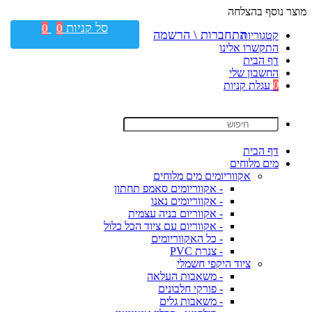
מוצר נוסף בהצלחה
סל קניות
0
0
התחברות \ הרשמה
קטגוריות
התקשרו אלינו
דף הבית
החשבון שלי
0
עגלת קניות
דף הבית
מים מלוחים
אקווריומים מים מלוחים
- אקווריומים סאמפ תחתון
- אקווריומים נאנו
- אקווריום בניה עצמית
- אקווריום עם ציוד הכל כלול
- כל האקווריומים
- צנרת PVC
ציוד היקפי חשמלי
- משאבות העלאה
- פורקי חלבונים
- משאבות גלים