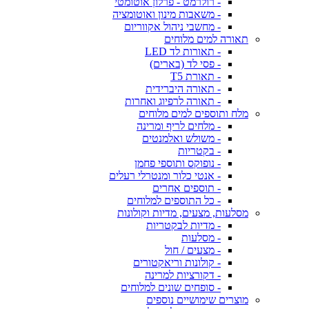
- רולרמט - פרלון אוטומטי
- משאבות מינון ואוטומציה
- מחשבי ניהול אקווריום
תאורה למים מלוחים
- תאורות לד LED
- פסי לד (בארים)
- תאורת T5
- תאורה היברידית
- תאורה לרפיוג ואחרות
מלח ותוספים למים מלוחים
- מלחים לריף ומרינה
- משולש ואלמנטים
- בקטריות
- נופוקס ותוספי פחמן
- אנטי כלור ומנטרלי רעלים
- תוספים אחרים
- כל התוספים למלוחים
מסלעות, מצעים, מדיות וקולונות
- מדיות לבקטריות
- מסלעות
- מצעים / חול
- קולונות וריאקטורים
- דקורציות למרינה
- סופחים שונים למלוחים
מוצרים שימושיים נוספים