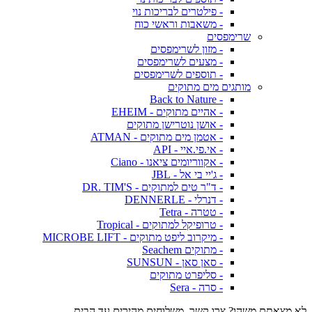
- פילטרים לבריכות נוי
- משאבות וראשי כוח
שרימפסים
- מזון לשרימפסים
- מצעים לשרימפסים
- תוספים לשרימפסים
מותגים מים מתוקים
- Back to Nature
- אהיים מתוקים - EHEIM
- אושן נוטרישן מתוקים
- אטמן מים מתוקים - ATMAN
- אי.פי.איי - API
- אקווריומים ציאנו - Ciano
- ג'יי בי אל - JBL
- ד"ר טים למתוקים - DR. TIM'S
- דנרלי - DENNERLE
- טטרה - Tetra
- טרופיקל למתוקים - Tropical
- מיקרוב ליפט מתוקים - MICROBE LIFT
- מתוקים Seachem
- סאן סאן - SUNSUN
- סליפרט מתוקים
- סרה - Sera
לא מצאתם משהו? צרו קשר. משלוחים מהירים עד הבית