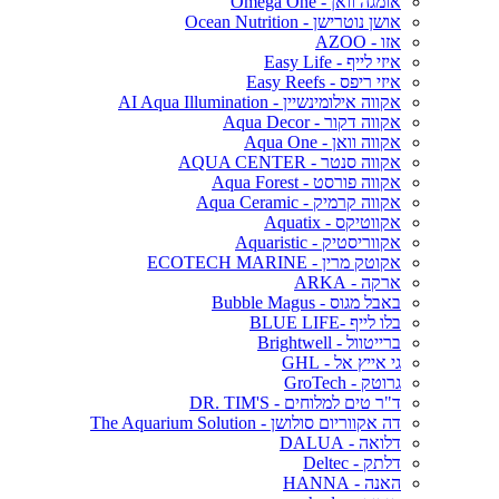
אומגה וואן - Omega One
אושן נוטרישן - Ocean Nutrition
אזו - AZOO
איזי לייף - Easy Life
איזי ריפס - Easy Reefs
אקווה אילומינשיין - AI Aqua Illumination
אקווה דקור - Aqua Decor
אקווה וואן - Aqua One
אקווה סנטר - AQUA CENTER
אקווה פורסט - Aqua Forest
אקווה קרמיק - Aqua Ceramic
אקווטיקס - Aquatix
אקווריסטיק - Aquaristic
אקוטק מרין - ECOTECH MARINE
ארקה - ARKA
באבל מגוס - Bubble Magus
בלו לייף -BLUE LIFE
ברייטוול - Brightwell
גי אייץ אל - GHL
גרוטק - GroTech
ד"ר טים למלוחים - DR. TIM'S
דה אקווריום סולושן - The Aquarium Solution
דלואה - DALUA
דלתק - Deltec
האנה - HANNA