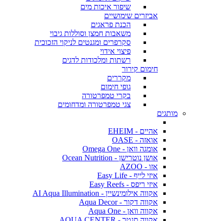
שיפור איכות מים
אביזרים שימושיים
הכנת פראגים
משאבות חמצן וסוללות גיבוי
סקרפרים ומגנטים לניקוי הזכוכית
פיצוי אידוי
רשתות ומלכודות לדגים
חימום קירור
מקררים
גופי חימום
בקרי טמפרטורה
צגי טמפרטורה ומדחומים
מותגים
אהיים - EHEIM
אואזה - OASE
אומגה וואן - Omega One
אושן נוטרישן - Ocean Nutrition
אזו - AZOO
איזי לייף - Easy Life
איזי ריפס - Easy Reefs
אקווה אילומינשיין - AI Aqua Illumination
אקווה דקור - Aqua Decor
אקווה וואן - Aqua One
אקווה סנטר - AQUA CENTER