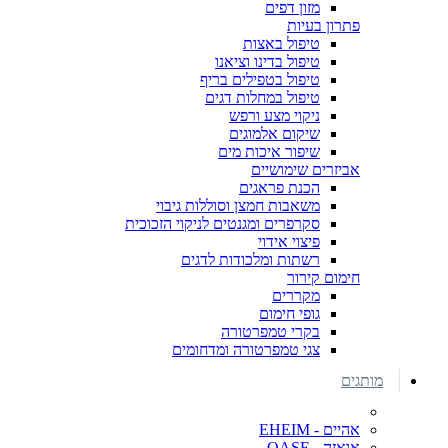
מזון דפים
פתרון בעיות
טיפול באצות
טיפול בדינו וציאנו
טיפול בטפילים בריף
טיפול במחלות דגים
ניקוי מצע ורפש
שיקום אלמוגים
שיפור איכות מים
אביזרים שימושיים
הכנת פראגים
משאבות חמצן וסוללות גיבוי
סקרפרים ומגנטים לניקוי הזכוכית
פיצוי אידוי
רשתות ומלכודות לדגים
חימום קירור
מקררים
גופי חימום
בקרי טמפרטורה
צגי טמפרטורה ומדחומים
מותגים
אהיים - EHEIM
אואזה - OASE