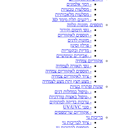
- דמוי אלמוגים
- מסלעות טבעיות
- מסלעות מלאכותיות
- רקעים תלת מימד 3D
תוספים, מזונות ונלווה
- גופי חימום וקירור
- תוספים לאקווריום
- מזונות לדגים
- פרלון וסינון
- מדיות ובקטריות
- -אביזרים שימושיים
אקווריום צמחיה
- גופי תאורה לצמחיה
- תוספים לאקווריום צמחיה
- ציוד לאקווריום צמחיה
- מצע חצץ ותת מצע לצמחיה
שונות ופתרון בעיות
- -טיפול במחלות דגים
- -טיפול באצות טורדניות
- ערכות בדיקה למתוקים
- סנני UV/UVC
- אקווריום שרימפסים
בריכות נוי
- ציוד לבריכות נוי
- תוספים לבריכות נוי