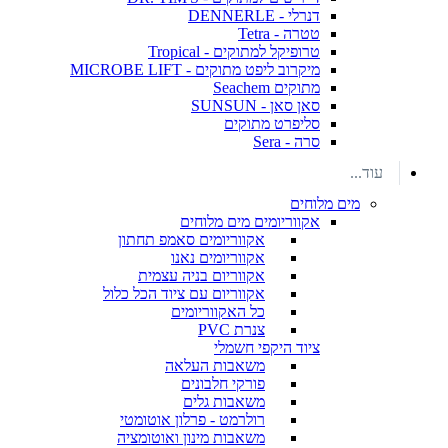
דנרלי - DENNERLE
טטרה - Tetra
טרופיקל למתוקים - Tropical
מיקרוב ליפט מתוקים - MICROBE LIFT
מתוקים Seachem
סאן סאן - SUNSUN
סליפרט מתוקים
סרה - Sera
עוד...
מים מלוחים
אקווריומים מים מלוחים
אקווריומים סאמפ תחתון
אקווריומים נאנו
אקווריום בניה עצמית
אקווריום עם ציוד הכל כלול
כל האקווריומים
צנרת PVC
ציוד היקפי חשמלי
משאבות העלאה
פורקי חלבונים
משאבות גלים
רולרמט - פרלון אוטומטי
משאבות מינון ואוטומציה