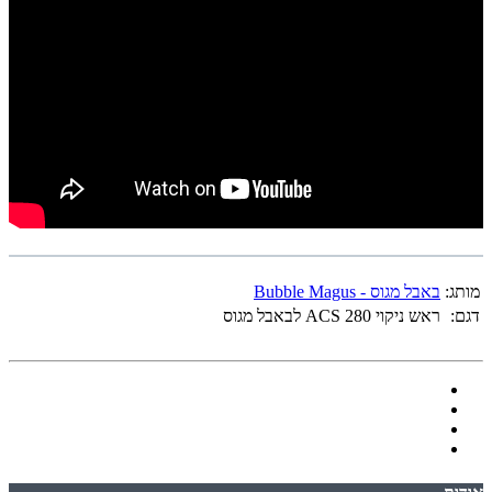
מותג:
באבל מגוס - Bubble Magus
דגם:
ראש ניקוי ACS 280 לבאבל מגוס