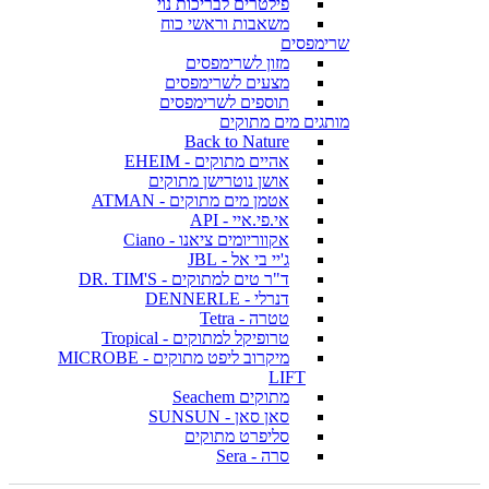
פילטרים לבריכות נוי
משאבות וראשי כוח
שרימפסים
מזון לשרימפסים
מצעים לשרימפסים
תוספים לשרימפסים
מותגים מים מתוקים
Back to Nature
אהיים מתוקים - EHEIM
אושן נוטרישן מתוקים
אטמן מים מתוקים - ATMAN
אי.פי.איי - API
אקווריומים ציאנו - Ciano
ג'יי בי אל - JBL
ד"ר טים למתוקים - DR. TIM'S
דנרלי - DENNERLE
טטרה - Tetra
טרופיקל למתוקים - Tropical
מיקרוב ליפט מתוקים - MICROBE
LIFT
מתוקים Seachem
סאן סאן - SUNSUN
סליפרט מתוקים
סרה - Sera