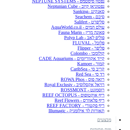
נפטון סיסטמס - NEPTUNE SYSTEMS
נפטוניאן קיוב - Neptunian Cube
סאנקינג -Sanking
סיכם - Seachem
סליפרט - Salifert
עולם המים - AquaWorld.co.il
פאונה מרין - Fauna Marin
פוליפ לאב - Polyp Lab
פלובל - FLUVAL
פליפר - Flipper
קולומבו - Colombo
קייד אקווריומים - CADE Aquariums
קמור - Kamoer
קריב סי - CaribSea
רד סי - Red Sea
רואה פוס - ROWA Phos
רויאל אקסלוסיב - Royal Exclusiv
רוסמונט - ROSSMONT
ריף אוקטופוס - REEF OCTOPUS
ריף פלאוורס - Reef Flowers
ריף פקטורי - REEF FACTORY
תאורות לד אילומגיק - Illumagic
מבצעים
מים מתוקים