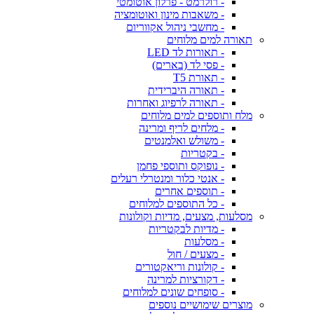
- רולרמט - פרלון אוטומטי
- משאבות מינון ואוטומציה
- מחשבי ניהול אקווריום
תאורה למים מלוחים
- תאורות לד LED
- פסי לד (בארים)
- תאורת T5
- תאורה היברידית
- תאורה לרפיוג ואחרות
מלח ותוספים למים מלוחים
- מלחים לריף ומרינה
- משולש ואלמנטים
- בקטריות
- נופוקס ותוספי פחמן
- אנטי כלור ומנטרלי רעלים
- תוספים אחרים
- כל התוספים למלוחים
מסלעות, מצעים, מדיות וקולונות
- מדיות לבקטריות
- מסלעות
- מצעים / חול
- קולונות וריאקטורים
- דקורציות למרינה
- סופחים שונים למלוחים
מוצרים שימושיים נוספים