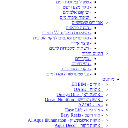
- טיפול במחלות דגים
- ניקוי מצע ורפש
- שיקום אלמוגים
- שיפור איכות מים
אביזרים שימושיים
- הכנת פראגים
- משאבות חמצן וסוללות גיבוי
- סקרפרים ומגנטים לניקוי הזכוכית
- פיצוי אידוי
- רשתות ומלכודות לדגים
חימום קירור
- מקררים
- גופי חימום
- בקרי טמפרטורה
- צגי טמפרטורה ומדחומים
מותגים
- אהיים - EHEIM
- אואזה - OASE
- אומגה וואן - Omega One
- אושן נוטרישן - Ocean Nutrition
- אזו - AZOO
- איזי לייף - Easy Life
- איזי ריפס - Easy Reefs
- אקווה אילומינשיין - AI Aqua Illumination
- אקווה דקור - Aqua Decor