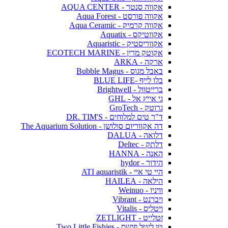
אקווה סנטר - AQUA CENTER
אקווה פורסט - Aqua Forest
אקווה קרמיק - Aqua Ceramic
אקווטיקס - Aquatix
אקווריסטיק - Aquaristic
אקוטק מרין - ECOTECH MARINE
ארקה - ARKA
באבל מגוס - Bubble Magus
בלו לייף -BLUE LIFE
ברייטוול - Brightwell
גי אייץ אל - GHL
גרוטק - GroTech
ד"ר טים למלוחים - DR. TIM'S
דה אקווריום סולושן - The Aquarium Solution
דלואה - DALUA
דלתק - Deltec
האנה - HANNA
הידור - hydor
היי טי איי - ATI aquaristik
הילאה - HAILEA
וויניו - Weinuo
ויברנט - Vibrant
ויטליס - Vitalis
זטלייט - ZETLIGHT
טו ליטל פישס - Two Little Fishies