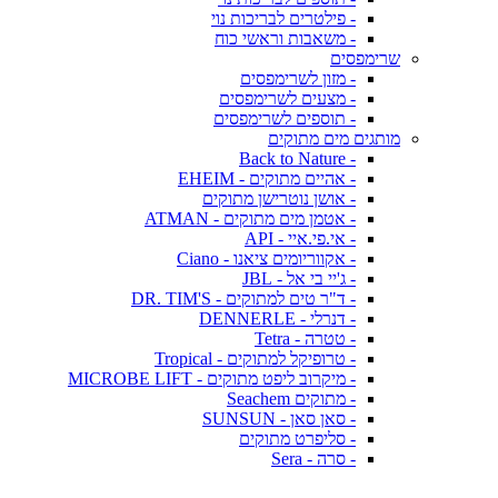
- פילטרים לבריכות נוי
- משאבות וראשי כוח
שרימפסים
- מזון לשרימפסים
- מצעים לשרימפסים
- תוספים לשרימפסים
מותגים מים מתוקים
- Back to Nature
- אהיים מתוקים - EHEIM
- אושן נוטרישן מתוקים
- אטמן מים מתוקים - ATMAN
- אי.פי.איי - API
- אקווריומים ציאנו - Ciano
- ג'יי בי אל - JBL
- ד"ר טים למתוקים - DR. TIM'S
- דנרלי - DENNERLE
- טטרה - Tetra
- טרופיקל למתוקים - Tropical
- מיקרוב ליפט מתוקים - MICROBE LIFT
- מתוקים Seachem
- סאן סאן - SUNSUN
- סליפרט מתוקים
- סרה - Sera