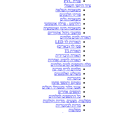
צנרת PVC
ציוד היקפי חשמלי
משאבות העלאה
פורקי חלבונים
משאבות גלים
רולרמט - פרלון אוטומטי
משאבות מינון ואוטומציה
מחשבי ניהול אקווריום
תאורה למים מלוחים
תאורות לד LED
פסי לד (בארים)
תאורת T5
תאורה היברידית
תאורה לרפיוג ואחרות
מלח ותוספים למים מלוחים
מלחים לריף ומרינה
משולש ואלמנטים
בקטריות
נופוקס ותוספי פחמן
אנטי כלור ומנטרלי רעלים
תוספים אחרים
כל התוספים למלוחים
מסלעות, מצעים, מדיות וקולונות
מדיות לבקטריות
מסלעות