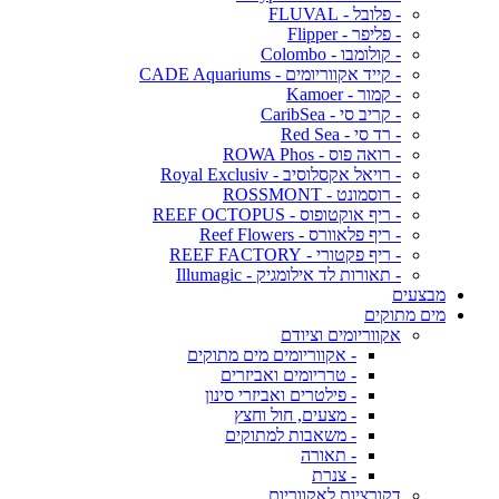
- פלובל - FLUVAL
- פליפר - Flipper
- קולומבו - Colombo
- קייד אקווריומים - CADE Aquariums
- קמור - Kamoer
- קריב סי - CaribSea
- רד סי - Red Sea
- רואה פוס - ROWA Phos
- רויאל אקסלוסיב - Royal Exclusiv
- רוסמונט - ROSSMONT
- ריף אוקטופוס - REEF OCTOPUS
- ריף פלאוורס - Reef Flowers
- ריף פקטורי - REEF FACTORY
- תאורות לד אילומגיק - Illumagic
מבצעים
מים מתוקים
אקווריומים וציודם
- אקווריומים מים מתוקים
- טרריומים ואביזרים
- פילטרים ואביזרי סינון
- מצעים, חול וחצץ
- משאבות למתוקים
- תאורה
- צנרת
דקורציות לאקווריום