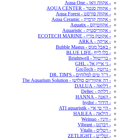
- אקווה וואן - Aqua One
- אקווה סנטר - AQUA CENTER
- אקווה פורסט - Aqua Forest
- אקווה קרמיק - Aqua Ceramic
- אקווטיקס - Aquatix
- אקווריסטיק - Aquaristic
- אקוטק מרין - ECOTECH MARINE
- ארקה - ARKA
- באבל מגוס - Bubble Magus
- בלו לייף -BLUE LIFE
- ברייטוול - Brightwell
- גי אייץ אל - GHL
- גרוטק - GroTech
- ד"ר טים למלוחים - DR. TIM'S
- דה אקווריום סולושן - The Aquarium Solution
- דלואה - DALUA
- דלתק - Deltec
- האנה - HANNA
- הידור - hydor
- היי טי איי - ATI aquaristik
- הילאה - HAILEA
- וויניו - Weinuo
- ויברנט - Vibrant
- ויטליס - Vitalis
- זטלייט - ZETLIGHT