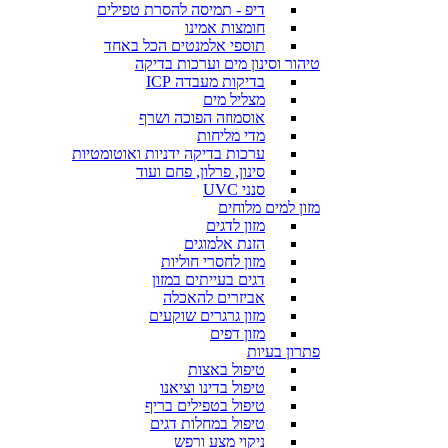
דיפ - תמיסה להסרת טפילים
חומצות אמינו
תוספי אלמנטים הכל באחד
טיהור וסינון מים וערכות בדיקה
בדיקות מעבדה ICP
מצליל מים
אוסמוזה הפוכה ושרף
מדי מליחות
ערכות בדיקה ידניות ואוטומטיות
סינון, פרלון, פחם ועוד
סנני UVC
מזון למים מלוחים
מזון לדגים
הזנת אלמוגים
מזון לחסרי חוליות
דגים בעייתים במזון
אביזרים להאכלה
מזון גרגרים שוקעים
מזון דפים
פתרון בעיות
טיפול באצות
טיפול בדינו וציאנו
טיפול בטפילים בריף
טיפול במחלות דגים
ניקוי מצע ורפש