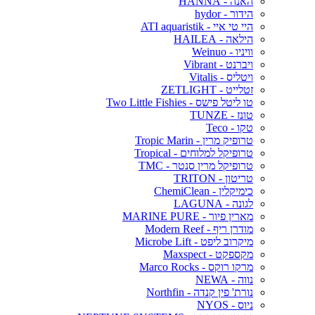
האנה - HANNA
הידור - hydor
היי טי איי - ATI aquaristik
הילאה - HAILEA
וויניו - Weinuo
ויברנט - Vibrant
ויטליס - Vitalis
זטלייט - ZETLIGHT
טו ליטל פישס - Two Little Fishies
טונז - TUNZE
טקו - Teco
טרופיק מרין - Tropic Marin
טרופיקל למלוחים - Tropical
טרופיקל מרין סנטר - TMC
טריטון - TRITON
כימיקלין - ChemiClean
לגונה - LAGUNA
מארין פיור - MARINE PURE
מודרן ריף - Modern Reef
מיקרוב ליפט - Microbe Lift
מקספקט - Maxspect
מרקו רוקס - Marco Rocks
נווה - NEWA
נורת' פין קנדה - Northfin
ניוס - NYOS