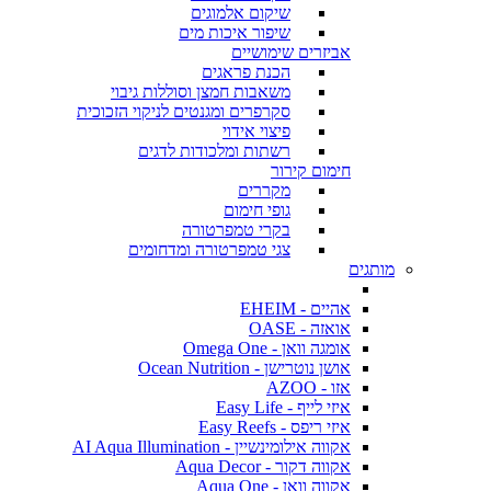
שיקום אלמוגים
שיפור איכות מים
אביזרים שימושיים
הכנת פראגים
משאבות חמצן וסוללות גיבוי
סקרפרים ומגנטים לניקוי הזכוכית
פיצוי אידוי
רשתות ומלכודות לדגים
חימום קירור
מקררים
גופי חימום
בקרי טמפרטורה
צגי טמפרטורה ומדחומים
מותגים
אהיים - EHEIM
אואזה - OASE
אומגה וואן - Omega One
אושן נוטרישן - Ocean Nutrition
אזו - AZOO
איזי לייף - Easy Life
איזי ריפס - Easy Reefs
אקווה אילומינשיין - AI Aqua Illumination
אקווה דקור - Aqua Decor
אקווה וואן - Aqua One