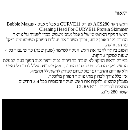
תיאור
ראש ניקוי ACS280 לפורק CURVE11 באבל מאגוס - Bubble Magus
Cleaning Head For CURVE11 Protein Skimmer
ראש הניקוי האוטמטי של באבל מגוס משמש בכדי לשמור על צוואר
הפורק נקי באופן קבוע, ובכך משפר את יעילות הפורק משמעותית ומקל
על התחזוקה.
חשוב ביותר לחבר את ראש הניקוי לטיימר (שעון שבת) כך שיעבוד כל 4
שעות למשך 3 דקות.
במידה וראש הניקוי לא יעבוד בתדירות גבוה יווצר מצב הפוך בעת הפעלת
הראש ניקוי הבוצה תיפול לגוף הפורק, חלק מהבוצה עלול לברוח לסאמפ
ולאקווריום והדבר גם יכול לגרום לפורק להשתולל ולהציף.
אין כלל צורך לבדוק מתי צוואר הפורק מלוכלך.
מומלץ להוציא ולנקות את ראש הניקוי והכוסית בכל 3-4 חודשים.
מתאים לפורקים: CURVE11.
קוטר 280 מ"מ.