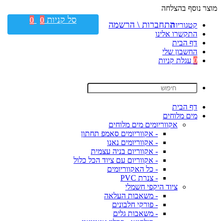
מוצר נוסף בהצלחה
סל קניות
0
0
התחברות \ הרשמה
קטגוריות
התקשרו אלינו
דף הבית
החשבון שלי
0
עגלת קניות
דף הבית
מים מלוחים
אקווריומים מים מלוחים
- אקווריומים סאמפ תחתון
- אקווריומים נאנו
- אקווריום בניה עצמית
- אקווריום עם ציוד הכל כלול
- כל האקווריומים
- צנרת PVC
ציוד היקפי חשמלי
- משאבות העלאה
- פורקי חלבונים
- משאבות גלים