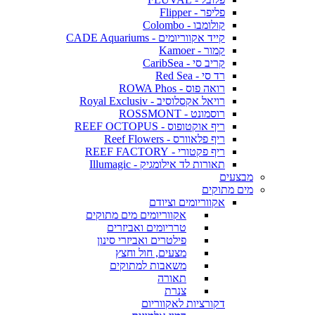
פליפר - Flipper
קולומבו - Colombo
קייד אקווריומים - CADE Aquariums
קמור - Kamoer
קריב סי - CaribSea
רד סי - Red Sea
רואה פוס - ROWA Phos
רויאל אקסלוסיב - Royal Exclusiv
רוסמונט - ROSSMONT
ריף אוקטופוס - REEF OCTOPUS
ריף פלאוורס - Reef Flowers
ריף פקטורי - REEF FACTORY
תאורות לד אילומגיק - Illumagic
מבצעים
מים מתוקים
אקווריומים וציודם
אקווריומים מים מתוקים
טרריומים ואביזרים
פילטרים ואביזרי סינון
מצעים, חול וחצץ
משאבות למתוקים
תאורה
צנרת
דקורציות לאקווריום