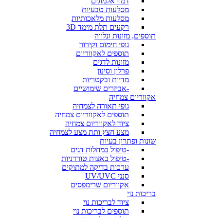
דמוי אלמוגים
מסלעות טבעיות
מסלעות מלאכותיות
רקעים תלת מימד 3D
תוספים, מזונות ונלווה
גופי חימום וקירור
תוספים לאקווריום
מזונות לדגים
פרלון וסינון
מדיות ובקטריות
-אביזרים שימושיים
אקווריום צמחיה
גופי תאורה לצמחיה
תוספים לאקווריום צמחיה
ציוד לאקווריום צמחיה
מצע חצץ ותת מצע לצמחיה
שונות ופתרון בעיות
-טיפול במחלות דגים
-טיפול באצות טורדניות
ערכות בדיקה למתוקים
סנני UV/UVC
אקווריום שרימפסים
בריכות נוי
ציוד לבריכות נוי
תוספים לבריכות נוי