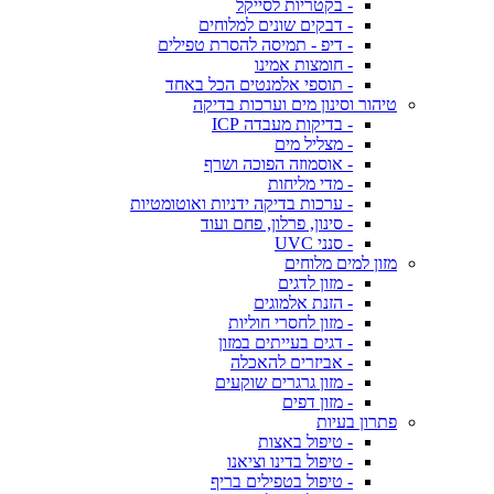
- בקטריות לסייקל
- דבקים שונים למלוחים
- דיפ - תמיסה להסרת טפילים
- חומצות אמינו
- תוספי אלמנטים הכל באחד
טיהור וסינון מים וערכות בדיקה
- בדיקות מעבדה ICP
- מצליל מים
- אוסמוזה הפוכה ושרף
- מדי מליחות
- ערכות בדיקה ידניות ואוטומטיות
- סינון, פרלון, פחם ועוד
- סנני UVC
מזון למים מלוחים
- מזון לדגים
- הזנת אלמוגים
- מזון לחסרי חוליות
- דגים בעייתים במזון
- אביזרים להאכלה
- מזון גרגרים שוקעים
- מזון דפים
פתרון בעיות
- טיפול באצות
- טיפול בדינו וציאנו
- טיפול בטפילים בריף