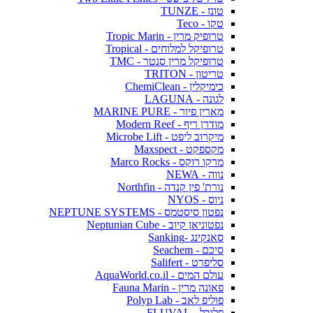
טונז - TUNZE
טקו - Teco
טרופיק מרין - Tropic Marin
טרופיקל למלוחים - Tropical
טרופיקל מרין סנטר - TMC
טריטון - TRITON
כימיקלין - ChemiClean
לגונה - LAGUNA
מארין פיור - MARINE PURE
מודרן ריף - Modern Reef
מיקרוב ליפט - Microbe Lift
מקספקט - Maxspect
מרקו רוקס - Marco Rocks
נווה - NEWA
נורת' פין קנדה - Northfin
ניוס - NYOS
נפטון סיסטמס - NEPTUNE SYSTEMS
נפטוניאן קיוב - Neptunian Cube
סאנקינג -Sanking
סיכם - Seachem
סליפרט - Salifert
עולם המים - AquaWorld.co.il
פאונה מרין - Fauna Marin
פוליפ לאב - Polyp Lab
פלובל - FLUVAL