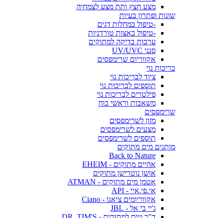
מצע חצץ ותת מצע לצמחיה
שונות ופתרון בעיות
-טיפול במחלות דגים
-טיפול באצות טורדניות
ערכות בדיקה למתוקים
סנני UV/UVC
אקווריום שרימפסים
בריכות נוי
ציוד לבריכות נוי
תוספים לבריכות נוי
פילטרים לבריכות נוי
משאבות וראשי כוח
שרימפסים
מזון לשרימפסים
מצעים לשרימפסים
תוספים לשרימפסים
מותגים מים מתוקים
Back to Nature
אהיים מתוקים - EHEIM
אושן נוטרישן מתוקים
אטמן מים מתוקים - ATMAN
אי.פי.איי - API
אקווריומים ציאנו - Ciano
ג'יי בי אל - JBL
ד"ר טים למתוקים - DR. TIM'S