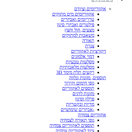
אקווריומים וציודם
אקווריומים מים מתוקים
טרריומים ואביזרים
פילטרים ואביזרי סינון
מצעים, חול וחצץ
משאבות למתוקים
תאורה
צנרת
דקורציות לאקווריום
דמוי אלמוגים
מסלעות טבעיות
מסלעות מלאכותיות
רקעים תלת מימד 3D
תוספים, מזונות ונלווה
גופי חימום וקירור
תוספים לאקווריום
מזונות לדגים
פרלון וסינון
מדיות ובקטריות
-אביזרים שימושיים
אקווריום צמחיה
גופי תאורה לצמחיה
תוספים לאקווריום צמחיה
ציוד לאקווריום צמחיה