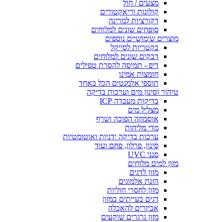
מצעים / חול
קולונות וריאקטורים
דקורציות למרינה
סופחים שונים למלוחים
מוצרים שימושיים נוספים
בקטריות לסייקל
דבקים שונים למלוחים
דיפ - תמיסה להסרת טפילים
חומצות אמינו
תוספי אלמנטים הכל באחד
טיהור וסינון מים וערכות בדיקה
בדיקות מעבדה ICP
מצליל מים
אוסמוזה הפוכה ושרף
מדי מליחות
ערכות בדיקה ידניות ואוטומטיות
סינון, פרלון, פחם ועוד
סנני UVC
מזון למים מלוחים
מזון לדגים
הזנת אלמוגים
מזון לחסרי חוליות
דגים בעייתים במזון
אביזרים להאכלה
מזון גרגרים שוקעים