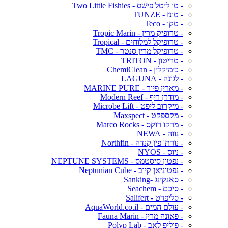
- טו ליטל פישס - Two Little Fishies
- טונז - TUNZE
- טקו - Teco
- טרופיק מרין - Tropic Marin
- טרופיקל למלוחים - Tropical
- טרופיקל מרין סנטר - TMC
- טריטון - TRITON
- כימיקלין - ChemiClean
- לגונה - LAGUNA
- מארין פיור - MARINE PURE
- מודרן ריף - Modern Reef
- מיקרוב ליפט - Microbe Lift
- מקספקט - Maxspect
- מרקו רוקס - Marco Rocks
- נווה - NEWA
- נורת' פין קנדה - Northfin
- ניוס - NYOS
- נפטון סיסטמס - NEPTUNE SYSTEMS
- נפטוניאן קיוב - Neptunian Cube
- סאנקינג -Sanking
- סיכם - Seachem
- סליפרט - Salifert
- עולם המים - AquaWorld.co.il
- פאונה מרין - Fauna Marin
- פוליפ לאב - Polyp Lab