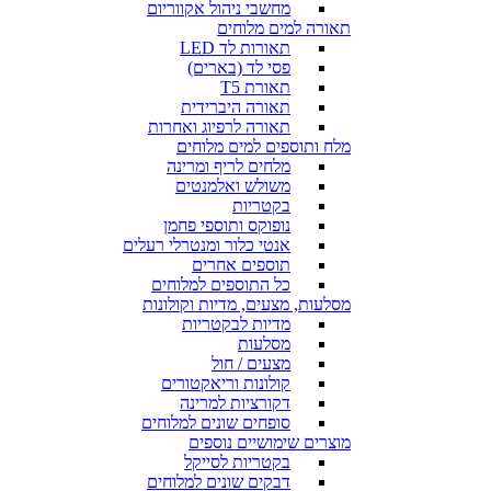
מחשבי ניהול אקווריום
תאורה למים מלוחים
תאורות לד LED
פסי לד (בארים)
תאורת T5
תאורה היברידית
תאורה לרפיוג ואחרות
מלח ותוספים למים מלוחים
מלחים לריף ומרינה
משולש ואלמנטים
בקטריות
נופוקס ותוספי פחמן
אנטי כלור ומנטרלי רעלים
תוספים אחרים
כל התוספים למלוחים
מסלעות, מצעים, מדיות וקולונות
מדיות לבקטריות
מסלעות
מצעים / חול
קולונות וריאקטורים
דקורציות למרינה
סופחים שונים למלוחים
מוצרים שימושיים נוספים
בקטריות לסייקל
דבקים שונים למלוחים