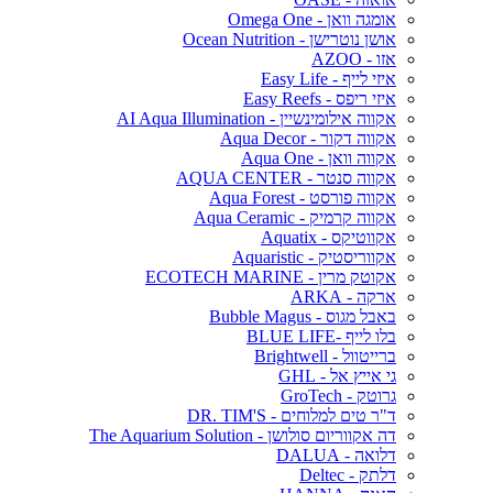
אומגה וואן - Omega One
אושן נוטרישן - Ocean Nutrition
אזו - AZOO
איזי לייף - Easy Life
איזי ריפס - Easy Reefs
אקווה אילומינשיין - AI Aqua Illumination
אקווה דקור - Aqua Decor
אקווה וואן - Aqua One
אקווה סנטר - AQUA CENTER
אקווה פורסט - Aqua Forest
אקווה קרמיק - Aqua Ceramic
אקווטיקס - Aquatix
אקווריסטיק - Aquaristic
אקוטק מרין - ECOTECH MARINE
ארקה - ARKA
באבל מגוס - Bubble Magus
בלו לייף -BLUE LIFE
ברייטוול - Brightwell
גי אייץ אל - GHL
גרוטק - GroTech
ד"ר טים למלוחים - DR. TIM'S
דה אקווריום סולושן - The Aquarium Solution
דלואה - DALUA
דלתק - Deltec