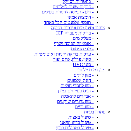
- בקטריות לסייקל
- דבקים שונים למלוחים
- דיפ - תמיסה להסרת טפילים
- חומצות אמינו
- תוספי אלמנטים הכל באחד
טיהור וסינון מים וערכות בדיקה
- בדיקות מעבדה ICP
- מצליל מים
- אוסמוזה הפוכה ושרף
- מדי מליחות
- ערכות בדיקה ידניות ואוטומטיות
- סינון, פרלון, פחם ועוד
- סנני UVC
מזון למים מלוחים
- מזון לדגים
- הזנת אלמוגים
- מזון לחסרי חוליות
- דגים בעייתים במזון
- אביזרים להאכלה
- מזון גרגרים שוקעים
- מזון דפים
פתרון בעיות
- טיפול באצות
- טיפול בדינו וציאנו
- טיפול בטפילים בריף