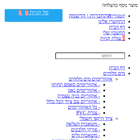
מוצר נוסף בהצלחה
סל קניות
0
0
התחברות \ הרשמה
קטגוריות
התקשרו אלינו
דף הבית
החשבון שלי
0
עגלת קניות
דף הבית
מים מלוחים
אקווריומים מים מלוחים
- אקווריומים סאמפ תחתון
- אקווריומים נאנו
- אקווריום בניה עצמית
- אקווריום עם ציוד הכל כלול
- כל האקווריומים
- צנרת PVC
ציוד היקפי חשמלי
- משאבות העלאה
- פורקי חלבונים
- משאבות גלים