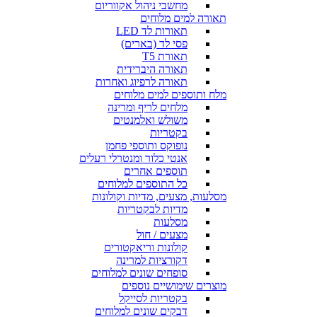
מחשבי ניהול אקווריום
תאורה למים מלוחים
תאורות לד LED
פסי לד (בארים)
תאורת T5
תאורה היברידית
תאורה לרפיוג ואחרות
מלח ותוספים למים מלוחים
מלחים לריף ומרינה
משולש ואלמנטים
בקטריות
נופוקס ותוספי פחמן
אנטי כלור ומנטרלי רעלים
תוספים אחרים
כל התוספים למלוחים
מסלעות, מצעים, מדיות וקולונות
מדיות לבקטריות
מסלעות
מצעים / חול
קולונות וריאקטורים
דקורציות למרינה
סופחים שונים למלוחים
מוצרים שימושיים נוספים
בקטריות לסייקל
דבקים שונים למלוחים