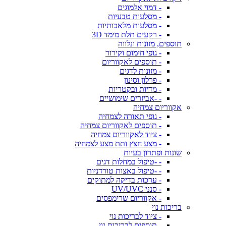
- דמוי אלמוגים
- מסלעות טבעיות
- מסלעות מלאכותיות
- רקעים תלת מימד 3D
תוספים, מזונות ונלווה
- גופי חימום וקירור
- תוספים לאקווריום
- מזונות לדגים
- פרלון וסינון
- מדיות ובקטריות
- -אביזרים שימושיים
אקווריום צמחיה
- גופי תאורה לצמחיה
- תוספים לאקווריום צמחיה
- ציוד לאקווריום צמחיה
- מצע חצץ ותת מצע לצמחיה
שונות ופתרון בעיות
- -טיפול במחלות דגים
- -טיפול באצות טורדניות
- ערכות בדיקה למתוקים
- סנני UV/UVC
- אקווריום שרימפסים
בריכות נוי
- ציוד לבריכות נוי
- תוספים לבריכות נוי