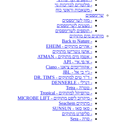
- פילטרים לבריכות נוי
- משאבות וראשי כוח
שרימפסים
- מזון לשרימפסים
- מצעים לשרימפסים
- תוספים לשרימפסים
מותגים מים מתוקים
- Back to Nature
- אהיים מתוקים - EHEIM
- אושן נוטרישן מתוקים
- אטמן מים מתוקים - ATMAN
- אי.פי.איי - API
- אקווריומים ציאנו - Ciano
- ג'יי בי אל - JBL
- ד"ר טים למתוקים - DR. TIM'S
- דנרלי - DENNERLE
- טטרה - Tetra
- טרופיקל למתוקים - Tropical
- מיקרוב ליפט מתוקים - MICROBE LIFT
- מתוקים Seachem
- סאן סאן - SUNSUN
- סליפרט מתוקים
- סרה - Sera