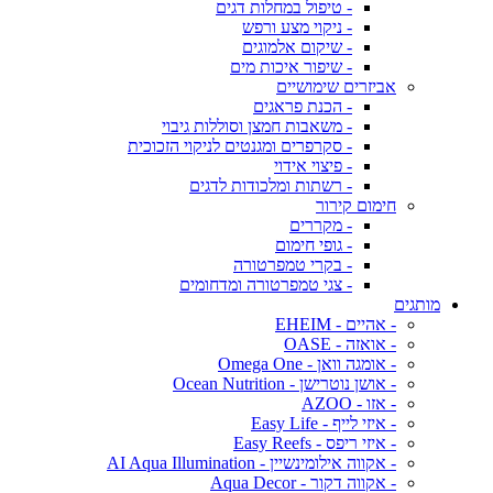
- טיפול במחלות דגים
- ניקוי מצע ורפש
- שיקום אלמוגים
- שיפור איכות מים
אביזרים שימושיים
- הכנת פראגים
- משאבות חמצן וסוללות גיבוי
- סקרפרים ומגנטים לניקוי הזכוכית
- פיצוי אידוי
- רשתות ומלכודות לדגים
חימום קירור
- מקררים
- גופי חימום
- בקרי טמפרטורה
- צגי טמפרטורה ומדחומים
מותגים
- אהיים - EHEIM
- אואזה - OASE
- אומגה וואן - Omega One
- אושן נוטרישן - Ocean Nutrition
- אזו - AZOO
- איזי לייף - Easy Life
- איזי ריפס - Easy Reefs
- אקווה אילומינשיין - AI Aqua Illumination
- אקווה דקור - Aqua Decor