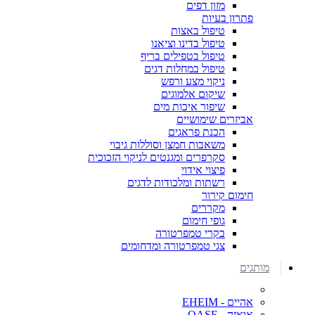
מזון דפים
פתרון בעיות
טיפול באצות
טיפול בדינו וציאנו
טיפול בטפילים בריף
טיפול במחלות דגים
ניקוי מצע ורפש
שיקום אלמוגים
שיפור איכות מים
אביזרים שימושיים
הכנת פראגים
משאבות חמצן וסוללות גיבוי
סקרפרים ומגנטים לניקוי הזכוכית
פיצוי אידוי
רשתות ומלכודות לדגים
חימום קירור
מקררים
גופי חימום
בקרי טמפרטורה
צגי טמפרטורה ומדחומים
מותגים
אהיים - EHEIM
אואזה - OASE