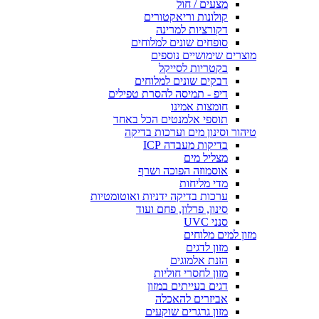
מצעים / חול
קולונות וריאקטורים
דקורציות למרינה
סופחים שונים למלוחים
מוצרים שימושיים נוספים
בקטריות לסייקל
דבקים שונים למלוחים
דיפ - תמיסה להסרת טפילים
חומצות אמינו
תוספי אלמנטים הכל באחד
טיהור וסינון מים וערכות בדיקה
בדיקות מעבדה ICP
מצליל מים
אוסמוזה הפוכה ושרף
מדי מליחות
ערכות בדיקה ידניות ואוטומטיות
סינון, פרלון, פחם ועוד
סנני UVC
מזון למים מלוחים
מזון לדגים
הזנת אלמוגים
מזון לחסרי חוליות
דגים בעייתים במזון
אביזרים להאכלה
מזון גרגרים שוקעים