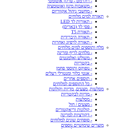
- רולרמט - פרלון אוטומטי
- משאבות מינון ואוטומציה
- מחשבי ניהול אקווריום
תאורה למים מלוחים
- תאורות לד LED
- פסי לד (בארים)
- תאורת T5
- תאורה היברידית
- תאורה לרפיוג ואחרות
מלח ותוספים למים מלוחים
- מלחים לריף ומרינה
- משולש ואלמנטים
- בקטריות
- נופוקס ותוספי פחמן
- אנטי כלור ומנטרלי רעלים
- תוספים אחרים
- כל התוספים למלוחים
מסלעות, מצעים, מדיות וקולונות
- מדיות לבקטריות
- מסלעות
- מצעים / חול
- קולונות וריאקטורים
- דקורציות למרינה
- סופחים שונים למלוחים
מוצרים שימושיים נוספים