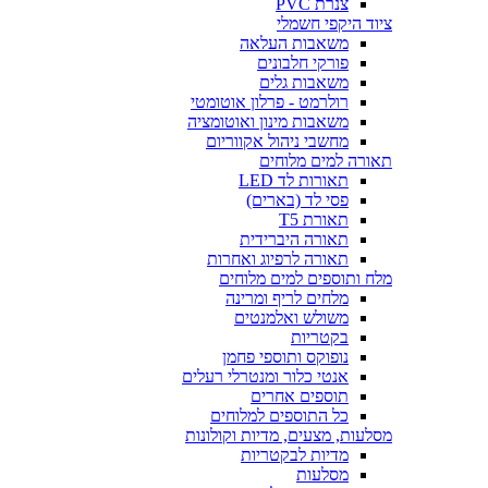
צנרת PVC
ציוד היקפי חשמלי
משאבות העלאה
פורקי חלבונים
משאבות גלים
רולרמט - פרלון אוטומטי
משאבות מינון ואוטומציה
מחשבי ניהול אקווריום
תאורה למים מלוחים
תאורות לד LED
פסי לד (בארים)
תאורת T5
תאורה היברידית
תאורה לרפיוג ואחרות
מלח ותוספים למים מלוחים
מלחים לריף ומרינה
משולש ואלמנטים
בקטריות
נופוקס ותוספי פחמן
אנטי כלור ומנטרלי רעלים
תוספים אחרים
כל התוספים למלוחים
מסלעות, מצעים, מדיות וקולונות
מדיות לבקטריות
מסלעות