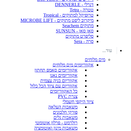
דנרלי - DENNERLE
טטרה - Tetra
טרופיקל למתוקים - Tropical
מיקרוב ליפט מתוקים - MICROBE LIFT
מתוקים Seachem
סאן סאן - SUNSUN
סליפרט מתוקים
סרה - Sera
עוד...
מים מלוחים
אקווריומים מים מלוחים
אקווריומים סאמפ תחתון
אקווריומים נאנו
אקווריום בניה עצמית
אקווריום עם ציוד הכל כלול
כל האקווריומים
צנרת PVC
ציוד היקפי חשמלי
משאבות העלאה
פורקי חלבונים
משאבות גלים
רולרמט - פרלון אוטומטי
משאבות מינון ואוטומציה