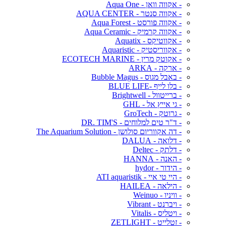
- אקווה וואן - Aqua One
- אקווה סנטר - AQUA CENTER
- אקווה פורסט - Aqua Forest
- אקווה קרמיק - Aqua Ceramic
- אקווטיקס - Aquatix
- אקווריסטיק - Aquaristic
- אקוטק מרין - ECOTECH MARINE
- ארקה - ARKA
- באבל מגוס - Bubble Magus
- בלו לייף -BLUE LIFE
- ברייטוול - Brightwell
- גי אייץ אל - GHL
- גרוטק - GroTech
- ד"ר טים למלוחים - DR. TIM'S
- דה אקווריום סולושן - The Aquarium Solution
- דלואה - DALUA
- דלתק - Deltec
- האנה - HANNA
- הידור - hydor
- היי טי איי - ATI aquaristik
- הילאה - HAILEA
- וויניו - Weinuo
- ויברנט - Vibrant
- ויטליס - Vitalis
- זטלייט - ZETLIGHT