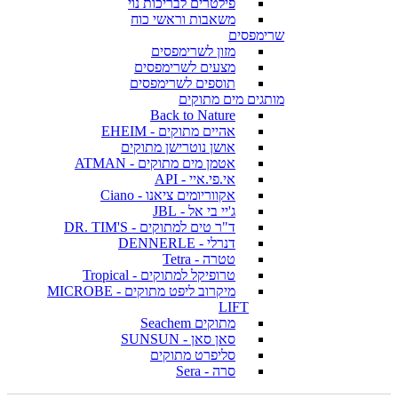
פילטרים לבריכות נוי
משאבות וראשי כוח
שרימפסים
מזון לשרימפסים
מצעים לשרימפסים
תוספים לשרימפסים
מותגים מים מתוקים
Back to Nature
אהיים מתוקים - EHEIM
אושן נוטרישן מתוקים
אטמן מים מתוקים - ATMAN
אי.פי.איי - API
אקווריומים ציאנו - Ciano
ג'יי בי אל - JBL
ד"ר טים למתוקים - DR. TIM'S
דנרלי - DENNERLE
טטרה - Tetra
טרופיקל למתוקים - Tropical
מיקרוב ליפט מתוקים - MICROBE
LIFT
מתוקים Seachem
סאן סאן - SUNSUN
סליפרט מתוקים
סרה - Sera