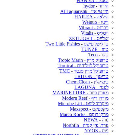
האנה - HANNA
הידור - hydor
היי טי איי - ATI aquaristik
הילאה - HAILEA
וויניו - Weinuo
ויברנט - Vibrant
ויטליס - Vitalis
זטלייט - ZETLIGHT
טו ליטל פישס - Two Little Fishies
טונז - TUNZE
טקו - Teco
טרופיק מרין - Tropic Marin
טרופיקל למלוחים - Tropical
טרופיקל מרין סנטר - TMC
טריטון - TRITON
כימיקלין - ChemiClean
לגונה - LAGUNA
מארין פיור - MARINE PURE
מודרן ריף - Modern Reef
מיקרוב ליפט - Microbe Lift
מקספקט - Maxspect
מרקו רוקס - Marco Rocks
נווה - NEWA
נורת' פין קנדה - Northfin
ניוס - NYOS