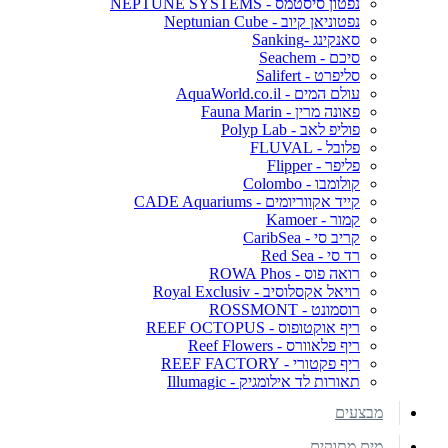
נפטון סיסטמס - NEPTUNE SYSTEMS
נפטוניאן קיוב - Neptunian Cube
סאנקינג -Sanking
סיכם - Seachem
סליפרט - Salifert
עולם המים - AquaWorld.co.il
פאונה מרין - Fauna Marin
פוליפ לאב - Polyp Lab
פלובל - FLUVAL
פליפר - Flipper
קולומבו - Colombo
קייד אקווריומים - CADE Aquariums
קמור - Kamoer
קריב סי - CaribSea
רד סי - Red Sea
רואה פוס - ROWA Phos
רויאל אקסלוסיב - Royal Exclusiv
רוסמונט - ROSSMONT
ריף אוקטופוס - REEF OCTOPUS
ריף פלאוורס - Reef Flowers
ריף פקטורי - REEF FACTORY
תאורות לד אילומגיק - Illumagic
מבצעים
מים מתוקים