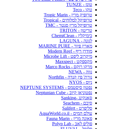
טונז - TUNZE
טקו - Teco
טרופיק מרין - Tropic Marin
טרופיקל למלוחים - Tropical
טרופיקל מרין סנטר - TMC
טריטון - TRITON
כימיקלין - ChemiClean
לגונה - LAGUNA
מארין פיור - MARINE PURE
מודרן ריף - Modern Reef
מיקרוב ליפט - Microbe Lift
מקספקט - Maxspect
מרקו רוקס - Marco Rocks
נווה - NEWA
נורת' פין קנדה - Northfin
ניוס - NYOS
נפטון סיסטמס - NEPTUNE SYSTEMS
נפטוניאן קיוב - Neptunian Cube
סאנקינג -Sanking
סיכם - Seachem
סליפרט - Salifert
עולם המים - AquaWorld.co.il
פאונה מרין - Fauna Marin
פוליפ לאב - Polyp Lab
פלובל - FLUVAL