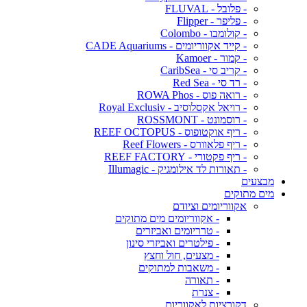
- פלובל - FLUVAL
- פליפר - Flipper
- קולומבו - Colombo
- קייד אקווריומים - CADE Aquariums
- קמור - Kamoer
- קריב סי - CaribSea
- רד סי - Red Sea
- רואה פוס - ROWA Phos
- רויאל אקסלוסיב - Royal Exclusiv
- רוסמונט - ROSSMONT
- ריף אוקטופוס - REEF OCTOPUS
- ריף פלאוורס - Reef Flowers
- ריף פקטורי - REEF FACTORY
- תאורות לד אילומגיק - Illumagic
מבצעים
מים מתוקים
אקווריומים וציודם
- אקווריומים מים מתוקים
- טרריומים ואביזרים
- פילטרים ואביזרי סינון
- מצעים, חול וחצץ
- משאבות למתוקים
- תאורה
- צנרת
דקורציות לאקווריום