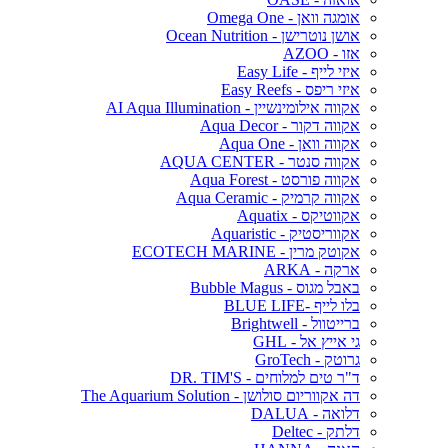
אומגה וואן - Omega One
אושן נוטרישן - Ocean Nutrition
אזו - AZOO
איזי לייף - Easy Life
איזי ריפס - Easy Reefs
אקווה אילומינשיין - AI Aqua Illumination
אקווה דקור - Aqua Decor
אקווה וואן - Aqua One
אקווה סנטר - AQUA CENTER
אקווה פורסט - Aqua Forest
אקווה קרמיק - Aqua Ceramic
אקווטיקס - Aquatix
אקווריסטיק - Aquaristic
אקוטק מרין - ECOTECH MARINE
ארקה - ARKA
באבל מגוס - Bubble Magus
בלו לייף -BLUE LIFE
ברייטוול - Brightwell
גי אייץ אל - GHL
גרוטק - GroTech
ד"ר טים למלוחים - DR. TIM'S
דה אקווריום סולושן - The Aquarium Solution
דלואה - DALUA
דלתק - Deltec