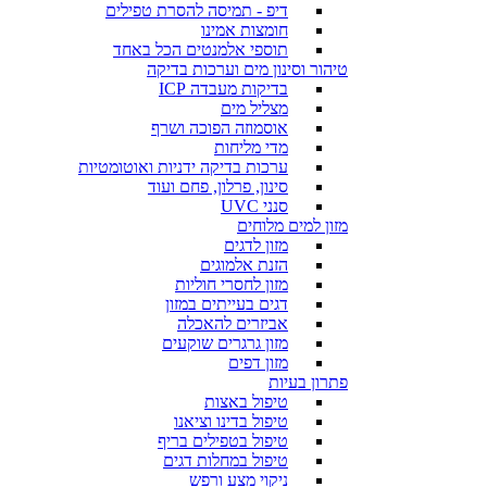
דיפ - תמיסה להסרת טפילים
חומצות אמינו
תוספי אלמנטים הכל באחד
טיהור וסינון מים וערכות בדיקה
בדיקות מעבדה ICP
מצליל מים
אוסמוזה הפוכה ושרף
מדי מליחות
ערכות בדיקה ידניות ואוטומטיות
סינון, פרלון, פחם ועוד
סנני UVC
מזון למים מלוחים
מזון לדגים
הזנת אלמוגים
מזון לחסרי חוליות
דגים בעייתים במזון
אביזרים להאכלה
מזון גרגרים שוקעים
מזון דפים
פתרון בעיות
טיפול באצות
טיפול בדינו וציאנו
טיפול בטפילים בריף
טיפול במחלות דגים
ניקוי מצע ורפש