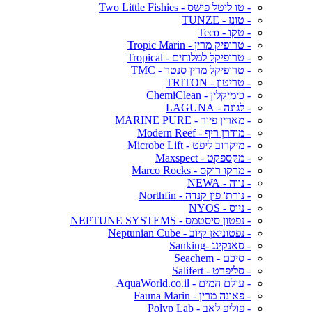
- טו ליטל פישס - Two Little Fishies
- טונז - TUNZE
- טקו - Teco
- טרופיק מרין - Tropic Marin
- טרופיקל למלוחים - Tropical
- טרופיקל מרין סנטר - TMC
- טריטון - TRITON
- כימיקלין - ChemiClean
- לגונה - LAGUNA
- מארין פיור - MARINE PURE
- מודרן ריף - Modern Reef
- מיקרוב ליפט - Microbe Lift
- מקספקט - Maxspect
- מרקו רוקס - Marco Rocks
- נווה - NEWA
- נורת' פין קנדה - Northfin
- ניוס - NYOS
- נפטון סיסטמס - NEPTUNE SYSTEMS
- נפטוניאן קיוב - Neptunian Cube
- סאנקינג -Sanking
- סיכם - Seachem
- סליפרט - Salifert
- עולם המים - AquaWorld.co.il
- פאונה מרין - Fauna Marin
- פוליפ לאב - Polyp Lab