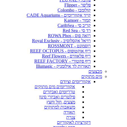
פליפר - Flipper
קולומבו - Colombo
קייד אקווריומים - CADE Aquariums
קמור - Kamoer
קריב סי - CaribSea
רד סי - Red Sea
רואה פוס - ROWA Phos
רויאל אקסלוסיב - Royal Exclusiv
רוסמונט - ROSSMONT
ריף אוקטופוס - REEF OCTOPUS
ריף פלאוורס - Reef Flowers
ריף פקטורי - REEF FACTORY
תאורות לד אילומגיק - Illumagic
מבצעים
מים מתוקים
אקווריומים וציודם
אקווריומים מים מתוקים
טרריומים ואביזרים
פילטרים ואביזרי סינון
מצעים, חול וחצץ
משאבות למתוקים
תאורה
צנרת
דקורציות לאקווריום