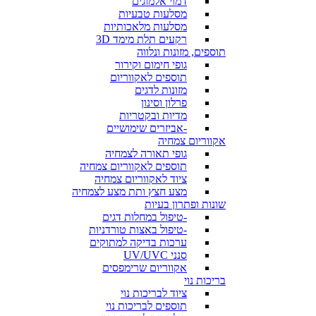
דמוי אלמוגים
מסלעות טבעיות
מסלעות מלאכותיות
רקעים תלת מימד 3D
תוספים, מזונות ונלווה
גופי חימום וקירור
תוספים לאקווריום
מזונות לדגים
פרלון וסינון
מדיות ובקטריות
-אביזרים שימושיים
אקווריום צמחיה
גופי תאורה לצמחיה
תוספים לאקווריום צמחיה
ציוד לאקווריום צמחיה
מצע חצץ ותת מצע לצמחיה
שונות ופתרון בעיות
-טיפול במחלות דגים
-טיפול באצות טורדניות
ערכות בדיקה למתוקים
סנני UV/UVC
אקווריום שרימפסים
בריכות נוי
ציוד לבריכות נוי
תוספים לבריכות נוי