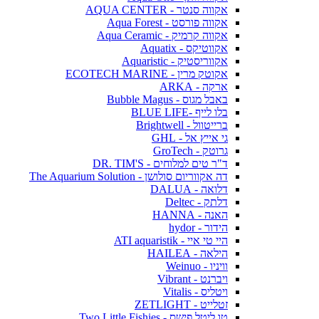
אקווה סנטר - AQUA CENTER
אקווה פורסט - Aqua Forest
אקווה קרמיק - Aqua Ceramic
אקווטיקס - Aquatix
אקווריסטיק - Aquaristic
אקוטק מרין - ECOTECH MARINE
ארקה - ARKA
באבל מגוס - Bubble Magus
בלו לייף -BLUE LIFE
ברייטוול - Brightwell
גי אייץ אל - GHL
גרוטק - GroTech
ד"ר טים למלוחים - DR. TIM'S
דה אקווריום סולושן - The Aquarium Solution
דלואה - DALUA
דלתק - Deltec
האנה - HANNA
הידור - hydor
היי טי איי - ATI aquaristik
הילאה - HAILEA
וויניו - Weinuo
ויברנט - Vibrant
ויטליס - Vitalis
זטלייט - ZETLIGHT
טו ליטל פישס - Two Little Fishies