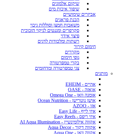
שיקום אלמוגים
שיפור איכות מים
אביזרים שימושיים
הכנת פראגים
משאבות חמצן וסוללות גיבוי
סקרפרים ומגנטים לניקוי הזכוכית
פיצוי אידוי
רשתות ומלכודות לדגים
חימום קירור
מקררים
גופי חימום
בקרי טמפרטורה
צגי טמפרטורה ומדחומים
מותגים
אהיים - EHEIM
אואזה - OASE
אומגה וואן - Omega One
אושן נוטרישן - Ocean Nutrition
אזו - AZOO
איזי לייף - Easy Life
איזי ריפס - Easy Reefs
אקווה אילומינשיין - AI Aqua Illumination
אקווה דקור - Aqua Decor
אקווה וואן - Aqua One