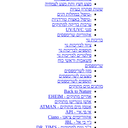
מצע חצץ ותת מצע לצמחיה
שונות ופתרון בעיות
-טיפול במחלות דגים
-טיפול באצות טורדניות
ערכות בדיקה למתוקים
סנני UV/UVC
אקווריום שרימפסים
בריכות נוי
ציוד לבריכות נוי
תוספים לבריכות נוי
פילטרים לבריכות נוי
משאבות וראשי כוח
שרימפסים
מזון לשרימפסים
מצעים לשרימפסים
תוספים לשרימפסים
מותגים מים מתוקים
Back to Nature
אהיים מתוקים - EHEIM
אושן נוטרישן מתוקים
אטמן מים מתוקים - ATMAN
אי.פי.איי - API
אקווריומים ציאנו - Ciano
ג'יי בי אל - JBL
ד"ר טים למתוקים - DR. TIM'S