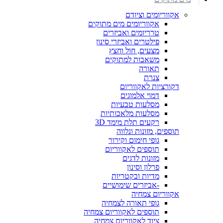
אקווריומים וציודם
אקווריומים מים מתוקים
טרריומים ואביזרים
פילטרים ואביזרי סינון
מצעים, חול וחצץ
משאבות למתוקים
תאורה
צנרת
דקורציות לאקווריום
דמוי אלמוגים
מסלעות טבעיות
מסלעות מלאכותיות
רקעים תלת מימד 3D
תוספים, מזונות ונלווה
גופי חימום וקירור
תוספים לאקווריום
מזונות לדגים
פרלון וסינון
מדיות ובקטריות
-אביזרים שימושיים
אקווריום צמחיה
גופי תאורה לצמחיה
תוספים לאקווריום צמחיה
ציוד לאקווריום צמחיה