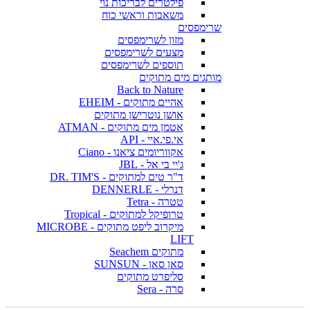
פילטרים לבריכות נוי
משאבות וראשי כוח
שרימפסים
מזון לשרימפסים
מצעים לשרימפסים
תוספים לשרימפסים
מותגים מים מתוקים
Back to Nature
אהיים מתוקים - EHEIM
אושן נוטרישן מתוקים
אטמן מים מתוקים - ATMAN
אי.פי.איי - API
אקווריומים ציאנו - Ciano
ג'יי בי אל - JBL
ד"ר טים למתוקים - DR. TIM'S
דנרלי - DENNERLE
טטרה - Tetra
טרופיקל למתוקים - Tropical
מיקרוב ליפט מתוקים - MICROBE
LIFT
מתוקים Seachem
סאן סאן - SUNSUN
סליפרט מתוקים
סרה - Sera