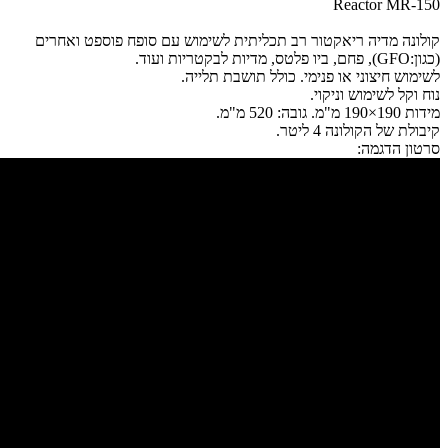
Reactor MR-150
קולונה מדיה ריאקטור רב תכליתית לשימוש עם סופח פוספט ואחרים
(כגון:GFO), פחם, ביו פלטס, מדיות לבקטריות ועוד.
לשימוש חיצוני או פנימי. כולל
תושבת תלייה.
נוח וקל לשימוש וניקוי.
מידות 190×190 מ"מ.
גובה: 520 מ"מ.
קיבולת של הקולונה 4 ליטר.
סרטון הדגמה: