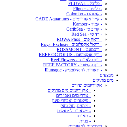
- פלובל - FLUVAL
- פליפר - Flipper
- קולומבו - Colombo
- קייד אקווריומים - CADE Aquariums
- קמור - Kamoer
- קריב סי - CaribSea
- רד סי - Red Sea
- רואה פוס - ROWA Phos
- רויאל אקסלוסיב - Royal Exclusiv
- רוסמונט - ROSSMONT
- ריף אוקטופוס - REEF OCTOPUS
- ריף פלאוורס - Reef Flowers
- ריף פקטורי - REEF FACTORY
- תאורות לד אילומגיק - Illumagic
מבצעים
מים מתוקים
אקווריומים וציודם
- אקווריומים מים מתוקים
- טרריומים ואביזרים
- פילטרים ואביזרי סינון
- מצעים, חול וחצץ
- משאבות למתוקים
- תאורה
- צנרת
דקורציות לאקווריום