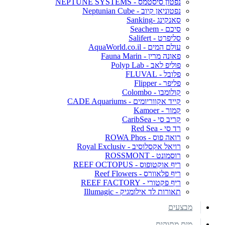
נפטון סיסטמס - NEPTUNE SYSTEMS
נפטוניאן קיוב - Neptunian Cube
סאנקינג -Sanking
סיכם - Seachem
סליפרט - Salifert
עולם המים - AquaWorld.co.il
פאונה מרין - Fauna Marin
פוליפ לאב - Polyp Lab
פלובל - FLUVAL
פליפר - Flipper
קולומבו - Colombo
קייד אקווריומים - CADE Aquariums
קמור - Kamoer
קריב סי - CaribSea
רד סי - Red Sea
רואה פוס - ROWA Phos
רויאל אקסלוסיב - Royal Exclusiv
רוסמונט - ROSSMONT
ריף אוקטופוס - REEF OCTOPUS
ריף פלאוורס - Reef Flowers
ריף פקטורי - REEF FACTORY
תאורות לד אילומגיק - Illumagic
מבצעים
מים מתוקים