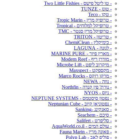
- טו ליטל פישס - Two Little Fishies
- טונז - TUNZE
- טקו - Teco
- טרופיק מרין - Tropic Marin
- טרופיקל למלוחים - Tropical
- טרופיקל מרין סנטר - TMC
- טריטון - TRITON
- כימיקלין - ChemiClean
- לגונה - LAGUNA
- מארין פיור - MARINE PURE
- מודרן ריף - Modern Reef
- מיקרוב ליפט - Microbe Lift
- מקספקט - Maxspect
- מרקו רוקס - Marco Rocks
- נווה - NEWA
- נורת' פין קנדה - Northfin
- ניוס - NYOS
- נפטון סיסטמס - NEPTUNE SYSTEMS
- נפטוניאן קיוב - Neptunian Cube
- סאנקינג -Sanking
- סיכם - Seachem
- סליפרט - Salifert
- עולם המים - AquaWorld.co.il
- פאונה מרין - Fauna Marin
- פוליפ לאב - Polyp Lab