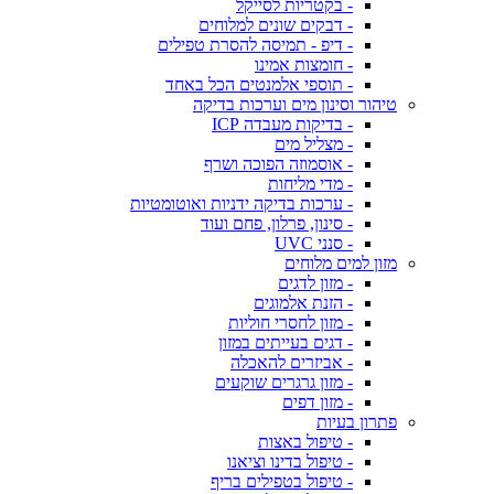
- בקטריות לסייקל
- דבקים שונים למלוחים
- דיפ - תמיסה להסרת טפילים
- חומצות אמינו
- תוספי אלמנטים הכל באחד
טיהור וסינון מים וערכות בדיקה
- בדיקות מעבדה ICP
- מצליל מים
- אוסמוזה הפוכה ושרף
- מדי מליחות
- ערכות בדיקה ידניות ואוטומטיות
- סינון, פרלון, פחם ועוד
- סנני UVC
מזון למים מלוחים
- מזון לדגים
- הזנת אלמוגים
- מזון לחסרי חוליות
- דגים בעייתים במזון
- אביזרים להאכלה
- מזון גרגרים שוקעים
- מזון דפים
פתרון בעיות
- טיפול באצות
- טיפול בדינו וציאנו
- טיפול בטפילים בריף