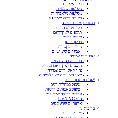
- דמוי אלמוגים
- מסלעות טבעיות
- מסלעות מלאכותיות
- רקעים תלת מימד 3D
תוספים, מזונות ונלווה
- גופי חימום וקירור
- תוספים לאקווריום
- מזונות לדגים
- פרלון וסינון
- מדיות ובקטריות
- -אביזרים שימושיים
אקווריום צמחיה
- גופי תאורה לצמחיה
- תוספים לאקווריום צמחיה
- ציוד לאקווריום צמחיה
- מצע חצץ ותת מצע לצמחיה
שונות ופתרון בעיות
- -טיפול במחלות דגים
- -טיפול באצות טורדניות
- ערכות בדיקה למתוקים
- סנני UV/UVC
- אקווריום שרימפסים
בריכות נוי
- ציוד לבריכות נוי
- תוספים לבריכות נוי