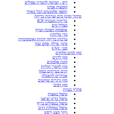
דיפ - תמיסה להסרת טפילים
חומצות אמינו
תוספי אלמנטים הכל באחד
טיהור וסינון מים וערכות בדיקה
בדיקות מעבדה ICP
מצליל מים
אוסמוזה הפוכה ושרף
מדי מליחות
ערכות בדיקה ידניות ואוטומטיות
סינון, פרלון, פחם ועוד
סנני UVC
מזון למים מלוחים
מזון לדגים
הזנת אלמוגים
מזון לחסרי חוליות
דגים בעייתים במזון
אביזרים להאכלה
מזון גרגרים שוקעים
מזון דפים
פתרון בעיות
טיפול באצות
טיפול בדינו וציאנו
טיפול בטפילים בריף
טיפול במחלות דגים
ניקוי מצע ורפש