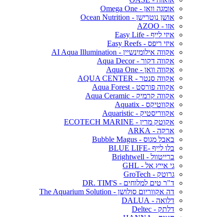
אומגה וואן - Omega One
אושן נוטרישן - Ocean Nutrition
אזו - AZOO
איזי לייף - Easy Life
איזי ריפס - Easy Reefs
אקווה אילומינשיין - AI Aqua Illumination
אקווה דקור - Aqua Decor
אקווה וואן - Aqua One
אקווה סנטר - AQUA CENTER
אקווה פורסט - Aqua Forest
אקווה קרמיק - Aqua Ceramic
אקווטיקס - Aquatix
אקווריסטיק - Aquaristic
אקוטק מרין - ECOTECH MARINE
ארקה - ARKA
באבל מגוס - Bubble Magus
בלו לייף -BLUE LIFE
ברייטוול - Brightwell
גי אייץ אל - GHL
גרוטק - GroTech
ד"ר טים למלוחים - DR. TIM'S
דה אקווריום סולושן - The Aquarium Solution
דלואה - DALUA
דלתק - Deltec