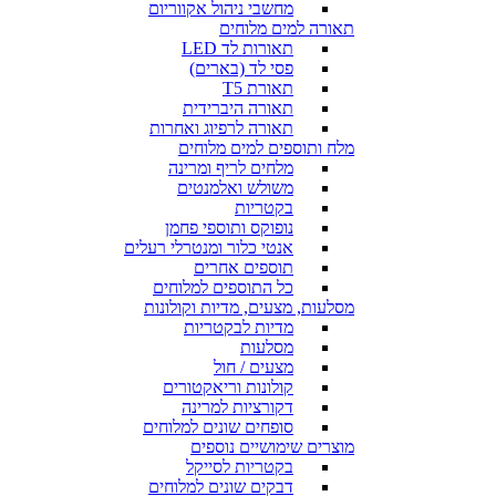
מחשבי ניהול אקווריום
תאורה למים מלוחים
תאורות לד LED
פסי לד (בארים)
תאורת T5
תאורה היברידית
תאורה לרפיוג ואחרות
מלח ותוספים למים מלוחים
מלחים לריף ומרינה
משולש ואלמנטים
בקטריות
נופוקס ותוספי פחמן
אנטי כלור ומנטרלי רעלים
תוספים אחרים
כל התוספים למלוחים
מסלעות, מצעים, מדיות וקולונות
מדיות לבקטריות
מסלעות
מצעים / חול
קולונות וריאקטורים
דקורציות למרינה
סופחים שונים למלוחים
מוצרים שימושיים נוספים
בקטריות לסייקל
דבקים שונים למלוחים