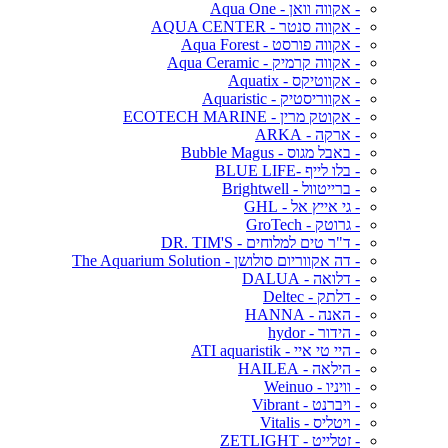
- אקווה וואן - Aqua One
- אקווה סנטר - AQUA CENTER
- אקווה פורסט - Aqua Forest
- אקווה קרמיק - Aqua Ceramic
- אקווטיקס - Aquatix
- אקווריסטיק - Aquaristic
- אקוטק מרין - ECOTECH MARINE
- ארקה - ARKA
- באבל מגוס - Bubble Magus
- בלו לייף -BLUE LIFE
- ברייטוול - Brightwell
- גי אייץ אל - GHL
- גרוטק - GroTech
- ד"ר טים למלוחים - DR. TIM'S
- דה אקווריום סולושן - The Aquarium Solution
- דלואה - DALUA
- דלתק - Deltec
- האנה - HANNA
- הידור - hydor
- היי טי איי - ATI aquaristik
- הילאה - HAILEA
- וויניו - Weinuo
- ויברנט - Vibrant
- ויטליס - Vitalis
- זטלייט - ZETLIGHT