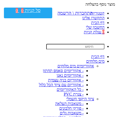
מוצר נוסף בהצלחה
סל קניות
0
0
התחברות \ הרשמה
קטגוריות
התקשרו אלינו
דף הבית
החשבון שלי
0
עגלת קניות
דף הבית
מים מלוחים
אקווריומים מים מלוחים
- אקווריומים סאמפ תחתון
- אקווריומים נאנו
- אקווריום בניה עצמית
- אקווריום עם ציוד הכל כלול
- כל האקווריומים
- צנרת PVC
ציוד היקפי חשמלי
- משאבות העלאה
- פורקי חלבונים
- משאבות גלים