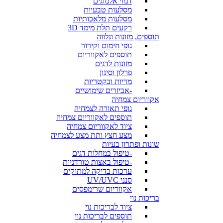
דמוי אלמוגים
מסלעות טבעיות
מסלעות מלאכותיות
רקעים תלת מימד 3D
תוספים, מזונות ונלווה
גופי חימום וקירור
תוספים לאקווריום
מזונות לדגים
פרלון וסינון
מדיות ובקטריות
-אביזרים שימושיים
אקווריום צמחיה
גופי תאורה לצמחיה
תוספים לאקווריום צמחיה
ציוד לאקווריום צמחיה
מצע חצץ ותת מצע לצמחיה
שונות ופתרון בעיות
-טיפול במחלות דגים
-טיפול באצות טורדניות
ערכות בדיקה למתוקים
סנני UV/UVC
אקווריום שרימפסים
בריכות נוי
ציוד לבריכות נוי
תוספים לבריכות נוי