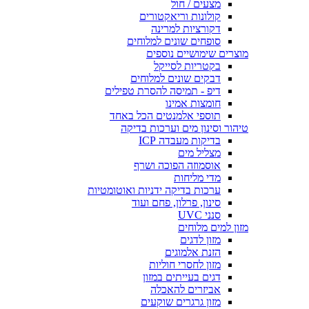
מצעים / חול
קולונות וריאקטורים
דקורציות למרינה
סופחים שונים למלוחים
מוצרים שימושיים נוספים
בקטריות לסייקל
דבקים שונים למלוחים
דיפ - תמיסה להסרת טפילים
חומצות אמינו
תוספי אלמנטים הכל באחד
טיהור וסינון מים וערכות בדיקה
בדיקות מעבדה ICP
מצליל מים
אוסמוזה הפוכה ושרף
מדי מליחות
ערכות בדיקה ידניות ואוטומטיות
סינון, פרלון, פחם ועוד
סנני UVC
מזון למים מלוחים
מזון לדגים
הזנת אלמוגים
מזון לחסרי חוליות
דגים בעייתים במזון
אביזרים להאכלה
מזון גרגרים שוקעים