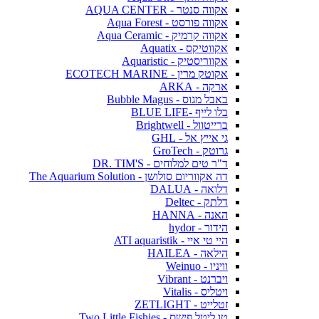
אקווה סנטר - AQUA CENTER
אקווה פורסט - Aqua Forest
אקווה קרמיק - Aqua Ceramic
אקווטיקס - Aquatix
אקווריסטיק - Aquaristic
אקוטק מרין - ECOTECH MARINE
ארקה - ARKA
באבל מגוס - Bubble Magus
בלו לייף -BLUE LIFE
ברייטוול - Brightwell
גי אייץ אל - GHL
גרוטק - GroTech
ד"ר טים למלוחים - DR. TIM'S
דה אקווריום סולושן - The Aquarium Solution
דלואה - DALUA
דלתק - Deltec
האנה - HANNA
הידור - hydor
היי טי איי - ATI aquaristik
הילאה - HAILEA
וויניו - Weinuo
ויברנט - Vibrant
ויטליס - Vitalis
זטלייט - ZETLIGHT
טו ליטל פישס - Two Little Fishies