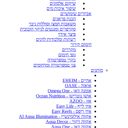
שיקום אלמוגים
שיפור איכות מים
אביזרים שימושיים
הכנת פראגים
משאבות חמצן וסוללות גיבוי
סקרפרים ומגנטים לניקוי הזכוכית
פיצוי אידוי
רשתות ומלכודות לדגים
חימום קירור
מקררים
גופי חימום
בקרי טמפרטורה
צגי טמפרטורה ומדחומים
מותגים
אהיים - EHEIM
אואזה - OASE
אומגה וואן - Omega One
אושן נוטרישן - Ocean Nutrition
אזו - AZOO
איזי לייף - Easy Life
איזי ריפס - Easy Reefs
אקווה אילומינשיין - AI Aqua Illumination
אקווה דקור - Aqua Decor
אקווה וואן - Aqua One