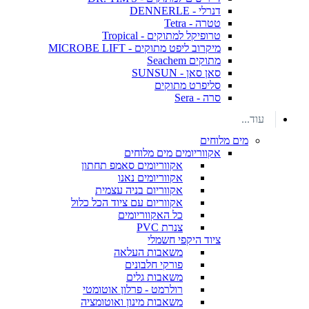
דנרלי - DENNERLE
טטרה - Tetra
טרופיקל למתוקים - Tropical
מיקרוב ליפט מתוקים - MICROBE LIFT
מתוקים Seachem
סאן סאן - SUNSUN
סליפרט מתוקים
סרה - Sera
עוד...
מים מלוחים
אקווריומים מים מלוחים
אקווריומים סאמפ תחתון
אקווריומים נאנו
אקווריום בניה עצמית
אקווריום עם ציוד הכל כלול
כל האקווריומים
צנרת PVC
ציוד היקפי חשמלי
משאבות העלאה
פורקי חלבונים
משאבות גלים
רולרמט - פרלון אוטומטי
משאבות מינון ואוטומציה