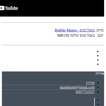
מותג:
באבל מגוס - Bubble Magus
דגם:
באבל מגוס קולונה MR150
אודות
אודות
shaulmosh@gmail.com
0507752537