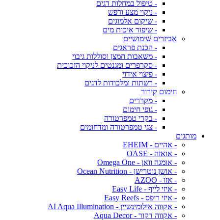
- טיפול במחלות דגים
- ניקוי מצע ורפש
- שיקום אלמוגים
- שיפור איכות מים
אביזרים שימושיים
- הכנת פראגים
- משאבות חמצן וסוללות גיבוי
- סקרפרים ומגנטים לניקוי הזכוכית
- פיצוי אידוי
- רשתות ומלכודות לדגים
חימום קירור
- מקררים
- גופי חימום
- בקרי טמפרטורה
- צגי טמפרטורה ומדחומים
מותגים
- אהיים - EHEIM
- אואזה - OASE
- אומגה וואן - Omega One
- אושן נוטרישן - Ocean Nutrition
- אזו - AZOO
- איזי לייף - Easy Life
- איזי ריפס - Easy Reefs
- אקווה אילומינשיין - AI Aqua Illumination
- אקווה דקור - Aqua Decor