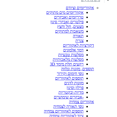
אקווריומים וציודם
אקווריומים מים מתוקים
טרריומים ואביזרים
פילטרים ואביזרי סינון
מצעים, חול וחצץ
משאבות למתוקים
תאורה
צנרת
דקורציות לאקווריום
דמוי אלמוגים
מסלעות טבעיות
מסלעות מלאכותיות
רקעים תלת מימד 3D
תוספים, מזונות ונלווה
גופי חימום וקירור
תוספים לאקווריום
מזונות לדגים
פרלון וסינון
מדיות ובקטריות
-אביזרים שימושיים
אקווריום צמחיה
גופי תאורה לצמחיה
תוספים לאקווריום צמחיה
ציוד לאקווריום צמחיה