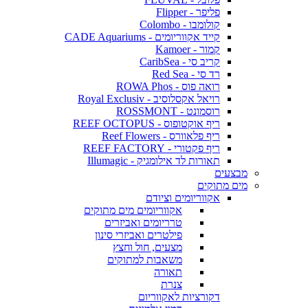
פליפר - Flipper
קולומבו - Colombo
קייד אקווריומים - CADE Aquariums
קמור - Kamoer
קריב סי - CaribSea
רד סי - Red Sea
רואה פוס - ROWA Phos
רויאל אקסלוסיב - Royal Exclusiv
רוסמונט - ROSSMONT
ריף אוקטופוס - REEF OCTOPUS
ריף פלאוורס - Reef Flowers
ריף פקטורי - REEF FACTORY
תאורות לד אילומגיק - Illumagic
מבצעים
מים מתוקים
אקווריומים וציודם
אקווריומים מים מתוקים
טרריומים ואביזרים
פילטרים ואביזרי סינון
מצעים, חול וחצץ
משאבות למתוקים
תאורה
צנרת
דקורציות לאקווריום