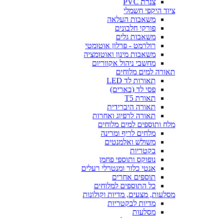
צנרת PVC
ציוד היקפי חשמלי
משאבות העלאה
פורקי חלבונים
משאבות גלים
רולרמט - פרלון אוטומטי
משאבות מינון ואוטומציה
מחשבי ניהול אקווריום
תאורה למים מלוחים
תאורות לד LED
פסי לד (בארים)
תאורת T5
תאורה היברידית
תאורה לרפיוג ואחרות
מלח ותוספים למים מלוחים
מלחים לריף ומרינה
משולש ואלמנטים
בקטריות
נופוקס ותוספי פחמן
אנטי כלור ומנטרלי רעלים
תוספים אחרים
כל התוספים למלוחים
מסלעות, מצעים, מדיות וקולונות
מדיות לבקטריות
מסלעות