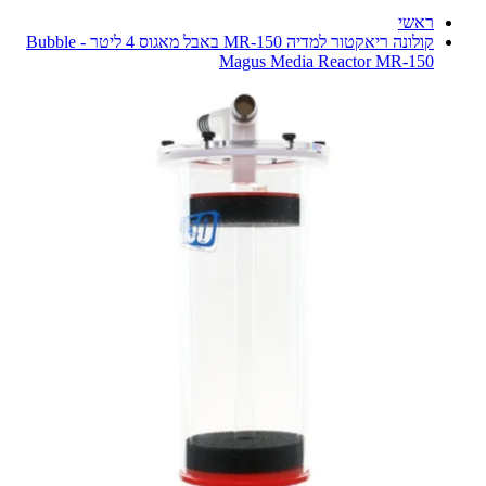
ראשי
קולונה ריאקטור למדיה MR-150 באבל מאגוס 4 ליטר - Bubble
Magus Media Reactor MR-150