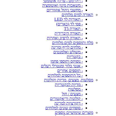
- רולרמט - פרלון אוטומטי
- משאבות מינון ואוטומציה
- מחשבי ניהול אקווריום
תאורה למים מלוחים
- תאורות לד LED
- פסי לד (בארים)
- תאורת T5
- תאורה היברידית
- תאורה לרפיוג ואחרות
מלח ותוספים למים מלוחים
- מלחים לריף ומרינה
- משולש ואלמנטים
- בקטריות
- נופוקס ותוספי פחמן
- אנטי כלור ומנטרלי רעלים
- תוספים אחרים
- כל התוספים למלוחים
מסלעות, מצעים, מדיות וקולונות
- מדיות לבקטריות
- מסלעות
- מצעים / חול
- קולונות וריאקטורים
- דקורציות למרינה
- סופחים שונים למלוחים
מוצרים שימושיים נוספים