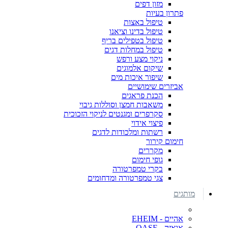
מזון דפים
פתרון בעיות
טיפול באצות
טיפול בדינו וציאנו
טיפול בטפילים בריף
טיפול במחלות דגים
ניקוי מצע ורפש
שיקום אלמוגים
שיפור איכות מים
אביזרים שימושיים
הכנת פראגים
משאבות חמצן וסוללות גיבוי
סקרפרים ומגנטים לניקוי הזכוכית
פיצוי אידוי
רשתות ומלכודות לדגים
חימום קירור
מקררים
גופי חימום
בקרי טמפרטורה
צגי טמפרטורה ומדחומים
מותגים
אהיים - EHEIM
אואזה - OASE