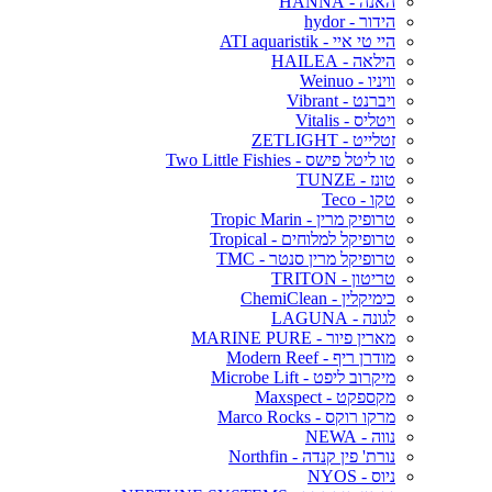
האנה - HANNA
הידור - hydor
היי טי איי - ATI aquaristik
הילאה - HAILEA
וויניו - Weinuo
ויברנט - Vibrant
ויטליס - Vitalis
זטלייט - ZETLIGHT
טו ליטל פישס - Two Little Fishies
טונז - TUNZE
טקו - Teco
טרופיק מרין - Tropic Marin
טרופיקל למלוחים - Tropical
טרופיקל מרין סנטר - TMC
טריטון - TRITON
כימיקלין - ChemiClean
לגונה - LAGUNA
מארין פיור - MARINE PURE
מודרן ריף - Modern Reef
מיקרוב ליפט - Microbe Lift
מקספקט - Maxspect
מרקו רוקס - Marco Rocks
נווה - NEWA
נורת' פין קנדה - Northfin
ניוס - NYOS