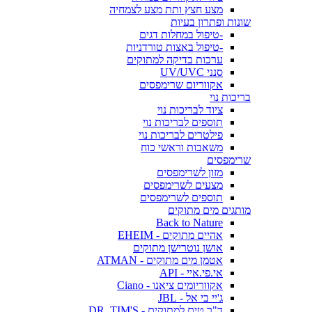
מצע חצץ ותת מצע לצמחיה
שונות ופתרון בעיות
-טיפול במחלות דגים
-טיפול באצות טורדניות
ערכות בדיקה למתוקים
סנני UV/UVC
אקווריום שרימפסים
בריכות נוי
ציוד לבריכות נוי
תוספים לבריכות נוי
פילטרים לבריכות נוי
משאבות וראשי כוח
שרימפסים
מזון לשרימפסים
מצעים לשרימפסים
תוספים לשרימפסים
מותגים מים מתוקים
Back to Nature
אהיים מתוקים - EHEIM
אושן נוטרישן מתוקים
אטמן מים מתוקים - ATMAN
אי.פי.איי - API
אקווריומים ציאנו - Ciano
ג'יי בי אל - JBL
ד"ר טים למתוקים - DR. TIM'S