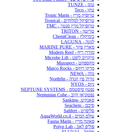
טונז - TUNZE
טקו - Teco
טרופיק מרין - Tropic Marin
טרופיקל למלוחים - Tropical
טרופיקל מרין סנטר - TMC
טריטון - TRITON
כימיקלין - ChemiClean
לגונה - LAGUNA
מארין פיור - MARINE PURE
מודרן ריף - Modern Reef
מיקרוב ליפט - Microbe Lift
מקספקט - Maxspect
מרקו רוקס - Marco Rocks
נווה - NEWA
נורת' פין קנדה - Northfin
ניוס - NYOS
נפטון סיסטמס - NEPTUNE SYSTEMS
נפטוניאן קיוב - Neptunian Cube
סאנקינג -Sanking
סיכם - Seachem
סליפרט - Salifert
עולם המים - AquaWorld.co.il
פאונה מרין - Fauna Marin
פוליפ לאב - Polyp Lab
פלובל - FLUVAL