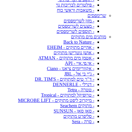
- פילטרים לבריכות נוי
- משאבות וראשי כוח
שרימפסים
- מזון לשרימפסים
- מצעים לשרימפסים
- תוספים לשרימפסים
מותגים מים מתוקים
- Back to Nature
- אהיים מתוקים - EHEIM
- אושן נוטרישן מתוקים
- אטמן מים מתוקים - ATMAN
- אי.פי.איי - API
- אקווריומים ציאנו - Ciano
- ג'יי בי אל - JBL
- ד"ר טים למתוקים - DR. TIM'S
- דנרלי - DENNERLE
- טטרה - Tetra
- טרופיקל למתוקים - Tropical
- מיקרוב ליפט מתוקים - MICROBE LIFT
- מתוקים Seachem
- סאן סאן - SUNSUN
- סליפרט מתוקים
- סרה - Sera