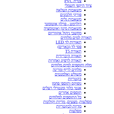
צנרת PVC
ציוד היקפי חשמלי
משאבות העלאה
פורקי חלבונים
משאבות גלים
רולרמט - פרלון אוטומטי
משאבות מינון ואוטומציה
מחשבי ניהול אקווריום
תאורה למים מלוחים
תאורות לד LED
פסי לד (בארים)
תאורת T5
תאורה היברידית
תאורה לרפיוג ואחרות
מלח ותוספים למים מלוחים
מלחים לריף ומרינה
משולש ואלמנטים
בקטריות
נופוקס ותוספי פחמן
אנטי כלור ומנטרלי רעלים
תוספים אחרים
כל התוספים למלוחים
מסלעות, מצעים, מדיות וקולונות
מדיות לבקטריות
מסלעות