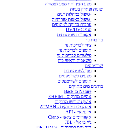
מצע חצץ ותת מצע לצמחיה
שונות ופתרון בעיות
-טיפול במחלות דגים
-טיפול באצות טורדניות
ערכות בדיקה למתוקים
סנני UV/UVC
אקווריום שרימפסים
בריכות נוי
ציוד לבריכות נוי
תוספים לבריכות נוי
פילטרים לבריכות נוי
משאבות וראשי כוח
שרימפסים
מזון לשרימפסים
מצעים לשרימפסים
תוספים לשרימפסים
מותגים מים מתוקים
Back to Nature
אהיים מתוקים - EHEIM
אושן נוטרישן מתוקים
אטמן מים מתוקים - ATMAN
אי.פי.איי - API
אקווריומים ציאנו - Ciano
ג'יי בי אל - JBL
ד"ר טים למתוקים - DR. TIM'S