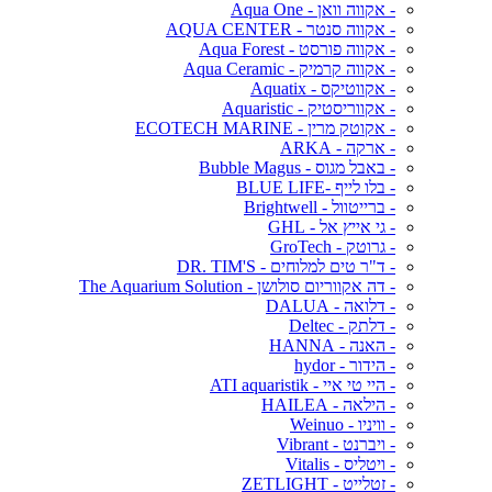
- אקווה וואן - Aqua One
- אקווה סנטר - AQUA CENTER
- אקווה פורסט - Aqua Forest
- אקווה קרמיק - Aqua Ceramic
- אקווטיקס - Aquatix
- אקווריסטיק - Aquaristic
- אקוטק מרין - ECOTECH MARINE
- ארקה - ARKA
- באבל מגוס - Bubble Magus
- בלו לייף -BLUE LIFE
- ברייטוול - Brightwell
- גי אייץ אל - GHL
- גרוטק - GroTech
- ד"ר טים למלוחים - DR. TIM'S
- דה אקווריום סולושן - The Aquarium Solution
- דלואה - DALUA
- דלתק - Deltec
- האנה - HANNA
- הידור - hydor
- היי טי איי - ATI aquaristik
- הילאה - HAILEA
- וויניו - Weinuo
- ויברנט - Vibrant
- ויטליס - Vitalis
- זטלייט - ZETLIGHT