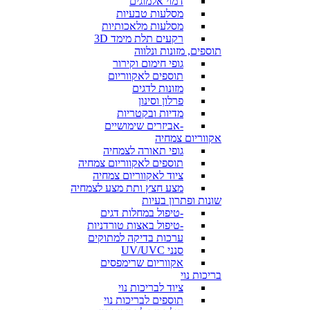
דמוי אלמוגים
מסלעות טבעיות
מסלעות מלאכותיות
רקעים תלת מימד 3D
תוספים, מזונות ונלווה
גופי חימום וקירור
תוספים לאקווריום
מזונות לדגים
פרלון וסינון
מדיות ובקטריות
-אביזרים שימושיים
אקווריום צמחיה
גופי תאורה לצמחיה
תוספים לאקווריום צמחיה
ציוד לאקווריום צמחיה
מצע חצץ ותת מצע לצמחיה
שונות ופתרון בעיות
-טיפול במחלות דגים
-טיפול באצות טורדניות
ערכות בדיקה למתוקים
סנני UV/UVC
אקווריום שרימפסים
בריכות נוי
ציוד לבריכות נוי
תוספים לבריכות נוי