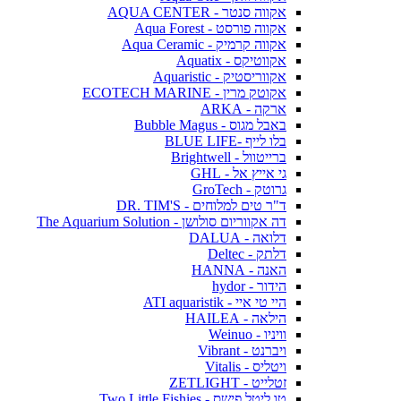
אקווה סנטר - AQUA CENTER
אקווה פורסט - Aqua Forest
אקווה קרמיק - Aqua Ceramic
אקווטיקס - Aquatix
אקווריסטיק - Aquaristic
אקוטק מרין - ECOTECH MARINE
ארקה - ARKA
באבל מגוס - Bubble Magus
בלו לייף -BLUE LIFE
ברייטוול - Brightwell
גי אייץ אל - GHL
גרוטק - GroTech
ד"ר טים למלוחים - DR. TIM'S
דה אקווריום סולושן - The Aquarium Solution
דלואה - DALUA
דלתק - Deltec
האנה - HANNA
הידור - hydor
היי טי איי - ATI aquaristik
הילאה - HAILEA
וויניו - Weinuo
ויברנט - Vibrant
ויטליס - Vitalis
זטלייט - ZETLIGHT
טו ליטל פישס - Two Little Fishies