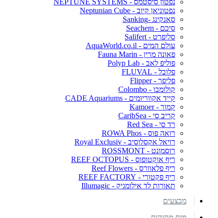
נפטון סיסטמס - NEPTUNE SYSTEMS
נפטוניאן קיוב - Neptunian Cube
סאנקינג -Sanking
סיכם - Seachem
סליפרט - Salifert
עולם המים - AquaWorld.co.il
פאונה מרין - Fauna Marin
פוליפ לאב - Polyp Lab
פלובל - FLUVAL
פליפר - Flipper
קולומבו - Colombo
קייד אקווריומים - CADE Aquariums
קמור - Kamoer
קריב סי - CaribSea
רד סי - Red Sea
רואה פוס - ROWA Phos
רויאל אקסלוסיב - Royal Exclusiv
רוסמונט - ROSSMONT
ריף אוקטופוס - REEF OCTOPUS
ריף פלאוורס - Reef Flowers
ריף פקטורי - REEF FACTORY
תאורות לד אילומגיק - Illumagic
מבצעים
מים מתוקים