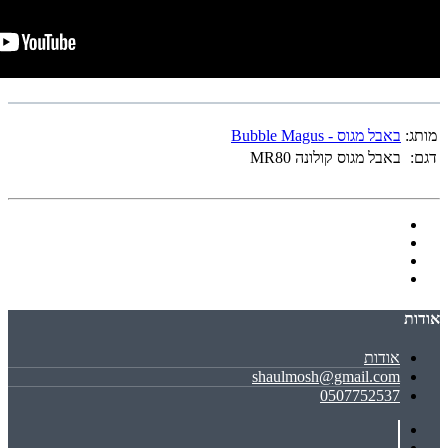
מותג:
באבל מגוס - Bubble Magus
דגם:
באבל מגוס קולונה MR80
אודות
אודות
shaulmosh@gmail.com
0507752537