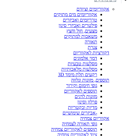
אקווריומים וציודם
אקווריומים מים מתוקים
טרריומים ואביזרים
פילטרים ואביזרי סינון
מצעים, חול וחצץ
משאבות למתוקים
תאורה
צנרת
דקורציות לאקווריום
דמוי אלמוגים
מסלעות טבעיות
מסלעות מלאכותיות
רקעים תלת מימד 3D
תוספים, מזונות ונלווה
גופי חימום וקירור
תוספים לאקווריום
מזונות לדגים
פרלון וסינון
מדיות ובקטריות
-אביזרים שימושיים
אקווריום צמחיה
גופי תאורה לצמחיה
תוספים לאקווריום צמחיה
ציוד לאקווריום צמחיה