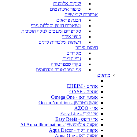
שיקום אלמוגים
שיפור איכות מים
אביזרים שימושיים
הכנת פראגים
משאבות חמצן וסוללות גיבוי
סקרפרים ומגנטים לניקוי הזכוכית
פיצוי אידוי
רשתות ומלכודות לדגים
חימום קירור
מקררים
גופי חימום
בקרי טמפרטורה
צגי טמפרטורה ומדחומים
מותגים
אהיים - EHEIM
אואזה - OASE
אומגה וואן - Omega One
אושן נוטרישן - Ocean Nutrition
אזו - AZOO
איזי לייף - Easy Life
איזי ריפס - Easy Reefs
אקווה אילומינשיין - AI Aqua Illumination
אקווה דקור - Aqua Decor
אקווה וואן - Aqua One