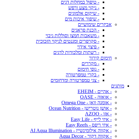
- טיפול במחלות דגים
- ניקוי מצע ורפש
- שיקום אלמוגים
- שיפור איכות מים
אביזרים שימושיים
- הכנת פראגים
- משאבות חמצן וסוללות גיבוי
- סקרפרים ומגנטים לניקוי הזכוכית
- פיצוי אידוי
- רשתות ומלכודות לדגים
חימום קירור
- מקררים
- גופי חימום
- בקרי טמפרטורה
- צגי טמפרטורה ומדחומים
מותגים
- אהיים - EHEIM
- אואזה - OASE
- אומגה וואן - Omega One
- אושן נוטרישן - Ocean Nutrition
- אזו - AZOO
- איזי לייף - Easy Life
- איזי ריפס - Easy Reefs
- אקווה אילומינשיין - AI Aqua Illumination
- אקווה דקור - Aqua Decor