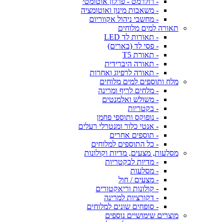
- רולרמט - פרלון אוטומטי
- משאבות מינון ואוטומציה
- מחשבי ניהול אקווריום
תאורה למים מלוחים
- תאורות לד LED
- פסי לד (בארים)
- תאורת T5
- תאורה היברידית
- תאורה לרפיוג ואחרות
מלח ותוספים למים מלוחים
- מלחים לריף ומרינה
- משולש ואלמנטים
- בקטריות
- נופוקס ותוספי פחמן
- אנטי כלור ומנטרלי רעלים
- תוספים אחרים
- כל התוספים למלוחים
מסלעות, מצעים, מדיות וקולונות
- מדיות לבקטריות
- מסלעות
- מצעים / חול
- קולונות וריאקטורים
- דקורציות למרינה
- סופחים שונים למלוחים
מוצרים שימושיים נוספים