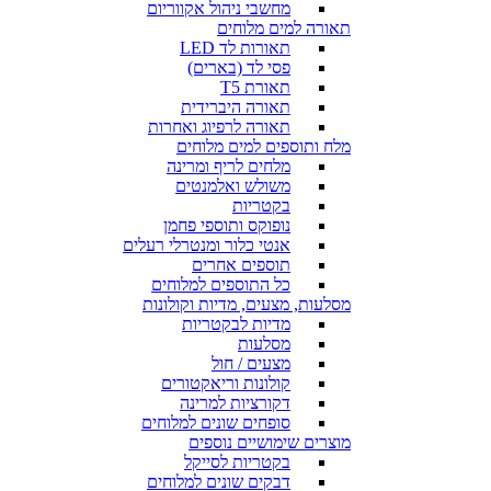
מחשבי ניהול אקווריום
תאורה למים מלוחים
תאורות לד LED
פסי לד (בארים)
תאורת T5
תאורה היברידית
תאורה לרפיוג ואחרות
מלח ותוספים למים מלוחים
מלחים לריף ומרינה
משולש ואלמנטים
בקטריות
נופוקס ותוספי פחמן
אנטי כלור ומנטרלי רעלים
תוספים אחרים
כל התוספים למלוחים
מסלעות, מצעים, מדיות וקולונות
מדיות לבקטריות
מסלעות
מצעים / חול
קולונות וריאקטורים
דקורציות למרינה
סופחים שונים למלוחים
מוצרים שימושיים נוספים
בקטריות לסייקל
דבקים שונים למלוחים