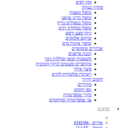
מזון דפים
פתרון בעיות
טיפול באצות
טיפול בדינו וציאנו
טיפול בטפילים בריף
טיפול במחלות דגים
ניקוי מצע ורפש
שיקום אלמוגים
שיפור איכות מים
אביזרים שימושיים
הכנת פראגים
משאבות חמצן וסוללות גיבוי
סקרפרים ומגנטים לניקוי הזכוכית
פיצוי אידוי
רשתות ומלכודות לדגים
חימום קירור
מקררים
גופי חימום
בקרי טמפרטורה
צגי טמפרטורה ומדחומים
מותגים
אהיים - EHEIM
אואזה - OASE