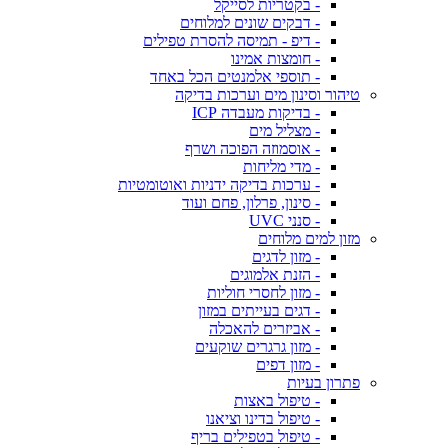
- בקטריות לסייקל
- דבקים שונים למלוחים
- דיפ - תמיסה להסרת טפילים
- חומצות אמינו
- תוספי אלמנטים הכל באחד
טיהור וסינון מים וערכות בדיקה
- בדיקות מעבדה ICP
- מצליל מים
- אוסמוזה הפוכה ושרף
- מדי מליחות
- ערכות בדיקה ידניות ואוטומטיות
- סינון, פרלון, פחם ועוד
- סנני UVC
מזון למים מלוחים
- מזון לדגים
- הזנת אלמוגים
- מזון לחסרי חוליות
- דגים בעייתים במזון
- אביזרים להאכלה
- מזון גרגרים שוקעים
- מזון דפים
פתרון בעיות
- טיפול באצות
- טיפול בדינו וציאנו
- טיפול בטפילים בריף