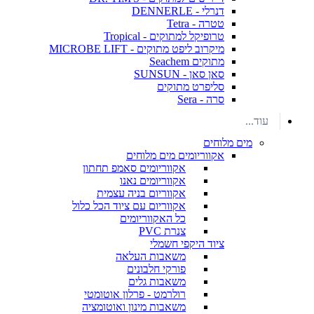
דנרלי - DENNERLE
טטרה - Tetra
טרופיקל למתוקים - Tropical
מיקרוב ליפט מתוקים - MICROBE LIFT
מתוקים Seachem
סאן סאן - SUNSUN
סליפרט מתוקים
סרה - Sera
עוד...
מים מלוחים
אקווריומים מים מלוחים
אקווריומים סאמפ תחתון
אקווריומים נאנו
אקווריום בניה עצמית
אקווריום עם ציוד הכל כלול
כל האקווריומים
צנרת PVC
ציוד היקפי חשמלי
משאבות העלאה
פורקי חלבונים
משאבות גלים
רולרמט - פרלון אוטומטי
משאבות מינון ואוטומציה