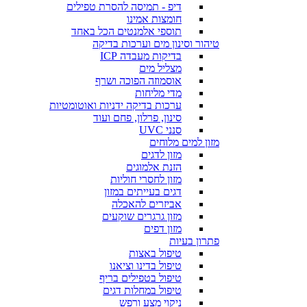
דיפ - תמיסה להסרת טפילים
חומצות אמינו
תוספי אלמנטים הכל באחד
טיהור וסינון מים וערכות בדיקה
בדיקות מעבדה ICP
מצליל מים
אוסמוזה הפוכה ושרף
מדי מליחות
ערכות בדיקה ידניות ואוטומטיות
סינון, פרלון, פחם ועוד
סנני UVC
מזון למים מלוחים
מזון לדגים
הזנת אלמוגים
מזון לחסרי חוליות
דגים בעייתים במזון
אביזרים להאכלה
מזון גרגרים שוקעים
מזון דפים
פתרון בעיות
טיפול באצות
טיפול בדינו וציאנו
טיפול בטפילים בריף
טיפול במחלות דגים
ניקוי מצע ורפש