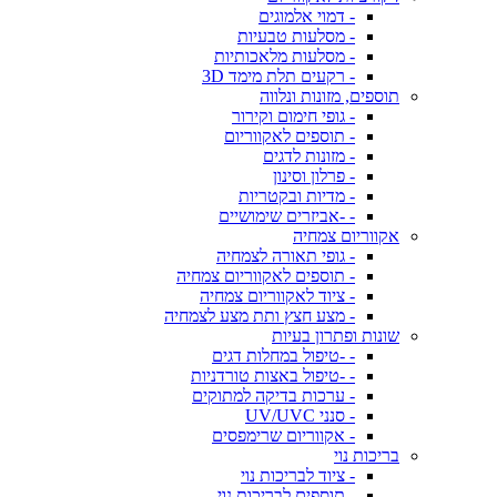
- דמוי אלמוגים
- מסלעות טבעיות
- מסלעות מלאכותיות
- רקעים תלת מימד 3D
תוספים, מזונות ונלווה
- גופי חימום וקירור
- תוספים לאקווריום
- מזונות לדגים
- פרלון וסינון
- מדיות ובקטריות
- -אביזרים שימושיים
אקווריום צמחיה
- גופי תאורה לצמחיה
- תוספים לאקווריום צמחיה
- ציוד לאקווריום צמחיה
- מצע חצץ ותת מצע לצמחיה
שונות ופתרון בעיות
- -טיפול במחלות דגים
- -טיפול באצות טורדניות
- ערכות בדיקה למתוקים
- סנני UV/UVC
- אקווריום שרימפסים
בריכות נוי
- ציוד לבריכות נוי
- תוספים לבריכות נוי