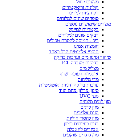
מצעים / חול
קולונות וריאקטורים
דקורציות למרינה
סופחים שונים למלוחים
מוצרים שימושיים נוספים
בקטריות לסייקל
דבקים שונים למלוחים
דיפ - תמיסה להסרת טפילים
חומצות אמינו
תוספי אלמנטים הכל באחד
טיהור וסינון מים וערכות בדיקה
בדיקות מעבדה ICP
מצליל מים
אוסמוזה הפוכה ושרף
מדי מליחות
ערכות בדיקה ידניות ואוטומטיות
סינון, פרלון, פחם ועוד
סנני UVC
מזון למים מלוחים
מזון לדגים
הזנת אלמוגים
מזון לחסרי חוליות
דגים בעייתים במזון
אביזרים להאכלה
מזון גרגרים שוקעים