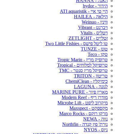
האנה - HANNA
הידור - hydor
היי טי איי - ATI aquaristik
הילאה - HAILEA
וויניו - Weinuo
ויברנט - Vibrant
ויטליס - Vitalis
זטלייט - ZETLIGHT
טו ליטל פישס - Two Little Fishies
טונז - TUNZE
טקו - Teco
טרופיק מרין - Tropic Marin
טרופיקל למלוחים - Tropical
טרופיקל מרין סנטר - TMC
טריטון - TRITON
כימיקלין - ChemiClean
לגונה - LAGUNA
מארין פיור - MARINE PURE
מודרן ריף - Modern Reef
מיקרוב ליפט - Microbe Lift
מקספקט - Maxspect
מרקו רוקס - Marco Rocks
נווה - NEWA
נורת' פין קנדה - Northfin
ניוס - NYOS