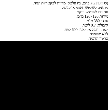
(כגון:GFO), פחם, ביו פלטס, מדיות לבקטריות ועוד.
מתאים לשימוש חיצוני או פנימי.
נוח וקל לשימוש וניקוי.
מידות 120×120 מ"מ.
גובה: 380 מ"מ.
קיבולת: 0.7 ליטר.
קצת זרימה אידיאלי: 600 ל/ש.
ללא משאבה.
סרטון הדגמה: