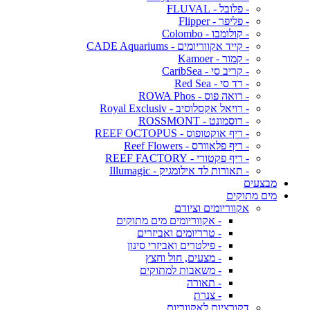
- פלובל - FLUVAL
- פליפר - Flipper
- קולומבו - Colombo
- קייד אקווריומים - CADE Aquariums
- קמור - Kamoer
- קריב סי - CaribSea
- רד סי - Red Sea
- רואה פוס - ROWA Phos
- רויאל אקסלוסיב - Royal Exclusiv
- רוסמונט - ROSSMONT
- ריף אוקטופוס - REEF OCTOPUS
- ריף פלאוורס - Reef Flowers
- ריף פקטורי - REEF FACTORY
- תאורות לד אילומגיק - Illumagic
מבצעים
מים מתוקים
אקווריומים וציודם
- אקווריומים מים מתוקים
- טרריומים ואביזרים
- פילטרים ואביזרי סינון
- מצעים, חול וחצץ
- משאבות למתוקים
- תאורה
- צנרת
דקורציות לאקווריום