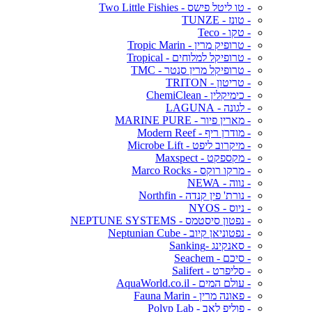
- טו ליטל פישס - Two Little Fishies
- טונז - TUNZE
- טקו - Teco
- טרופיק מרין - Tropic Marin
- טרופיקל למלוחים - Tropical
- טרופיקל מרין סנטר - TMC
- טריטון - TRITON
- כימיקלין - ChemiClean
- לגונה - LAGUNA
- מארין פיור - MARINE PURE
- מודרן ריף - Modern Reef
- מיקרוב ליפט - Microbe Lift
- מקספקט - Maxspect
- מרקו רוקס - Marco Rocks
- נווה - NEWA
- נורת' פין קנדה - Northfin
- ניוס - NYOS
- נפטון סיסטמס - NEPTUNE SYSTEMS
- נפטוניאן קיוב - Neptunian Cube
- סאנקינג -Sanking
- סיכם - Seachem
- סליפרט - Salifert
- עולם המים - AquaWorld.co.il
- פאונה מרין - Fauna Marin
- פוליפ לאב - Polyp Lab