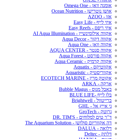
אומגה וואן - Omega One
אושן נוטרישן - Ocean Nutrition
אזו - AZOO
איזי לייף - Easy Life
איזי ריפס - Easy Reefs
אקווה אילומינשיין - AI Aqua Illumination
אקווה דקור - Aqua Decor
אקווה וואן - Aqua One
אקווה סנטר - AQUA CENTER
אקווה פורסט - Aqua Forest
אקווה קרמיק - Aqua Ceramic
אקווטיקס - Aquatix
אקווריסטיק - Aquaristic
אקוטק מרין - ECOTECH MARINE
ארקה - ARKA
באבל מגוס - Bubble Magus
בלו לייף -BLUE LIFE
ברייטוול - Brightwell
גי אייץ אל - GHL
גרוטק - GroTech
ד"ר טים למלוחים - DR. TIM'S
דה אקווריום סולושן - The Aquarium Solution
דלואה - DALUA
דלתק - Deltec