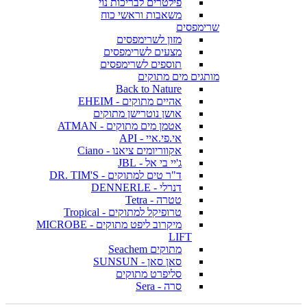
פילטרים לבריכות נוי
משאבות וראשי כוח
שרימפסים
מזון לשרימפסים
מצעים לשרימפסים
תוספים לשרימפסים
מותגים מים מתוקים
Back to Nature
אהיים מתוקים - EHEIM
אושן נוטרישן מתוקים
אטמן מים מתוקים - ATMAN
אי.פי.איי - API
אקווריומים ציאנו - Ciano
ג'יי בי אל - JBL
ד"ר טים למתוקים - DR. TIM'S
דנרלי - DENNERLE
טטרה - Tetra
טרופיקל למתוקים - Tropical
מיקרוב ליפט מתוקים - MICROBE
LIFT
מתוקים Seachem
סאן סאן - SUNSUN
סליפרט מתוקים
סרה - Sera