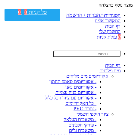
מוצר נוסף בהצלחה
סל קניות
0
0
התחברות \ הרשמה
קטגוריות
התקשרו אלינו
דף הבית
החשבון שלי
0
עגלת קניות
דף הבית
מים מלוחים
אקווריומים מים מלוחים
- אקווריומים סאמפ תחתון
- אקווריומים נאנו
- אקווריום בניה עצמית
- אקווריום עם ציוד הכל כלול
- כל האקווריומים
- צנרת PVC
ציוד היקפי חשמלי
- משאבות העלאה
- פורקי חלבונים
- משאבות גלים