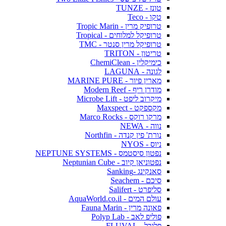
טונז - TUNZE
טקו - Teco
טרופיק מרין - Tropic Marin
טרופיקל למלוחים - Tropical
טרופיקל מרין סנטר - TMC
טריטון - TRITON
כימיקלין - ChemiClean
לגונה - LAGUNA
מארין פיור - MARINE PURE
מודרן ריף - Modern Reef
מיקרוב ליפט - Microbe Lift
מקספקט - Maxspect
מרקו רוקס - Marco Rocks
נווה - NEWA
נורת' פין קנדה - Northfin
ניוס - NYOS
נפטון סיסטמס - NEPTUNE SYSTEMS
נפטוניאן קיוב - Neptunian Cube
סאנקינג -Sanking
סיכם - Seachem
סליפרט - Salifert
עולם המים - AquaWorld.co.il
פאונה מרין - Fauna Marin
פוליפ לאב - Polyp Lab
פלובל - FLUVAL