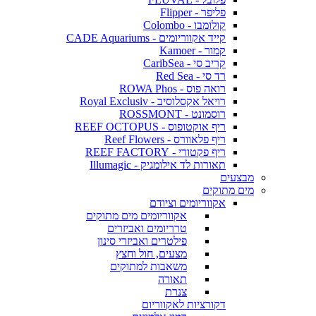
פליפר - Flipper
קולומבו - Colombo
קייד אקווריומים - CADE Aquariums
קמור - Kamoer
קריב סי - CaribSea
רד סי - Red Sea
רואה פוס - ROWA Phos
רויאל אקסלוסיב - Royal Exclusiv
רוסמונט - ROSSMONT
ריף אוקטופוס - REEF OCTOPUS
ריף פלאוורס - Reef Flowers
ריף פקטורי - REEF FACTORY
תאורות לד אילומגיק - Illumagic
מבצעים
מים מתוקים
אקווריומים וציודם
אקווריומים מים מתוקים
טרריומים ואביזרים
פילטרים ואביזרי סינון
מצעים, חול וחצץ
משאבות למתוקים
תאורה
צנרת
דקורציות לאקווריום