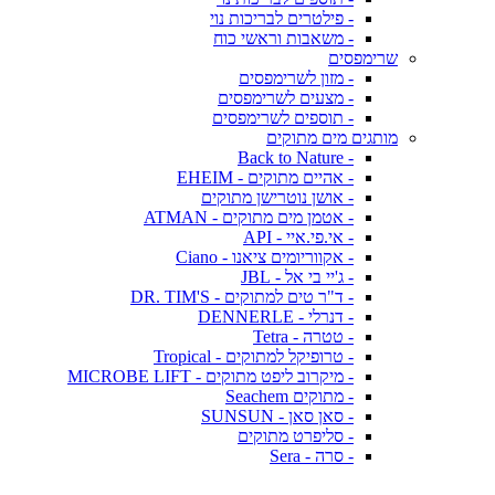
- פילטרים לבריכות נוי
- משאבות וראשי כוח
שרימפסים
- מזון לשרימפסים
- מצעים לשרימפסים
- תוספים לשרימפסים
מותגים מים מתוקים
- Back to Nature
- אהיים מתוקים - EHEIM
- אושן נוטרישן מתוקים
- אטמן מים מתוקים - ATMAN
- אי.פי.איי - API
- אקווריומים ציאנו - Ciano
- ג'יי בי אל - JBL
- ד"ר טים למתוקים - DR. TIM'S
- דנרלי - DENNERLE
- טטרה - Tetra
- טרופיקל למתוקים - Tropical
- מיקרוב ליפט מתוקים - MICROBE LIFT
- מתוקים Seachem
- סאן סאן - SUNSUN
- סליפרט מתוקים
- סרה - Sera