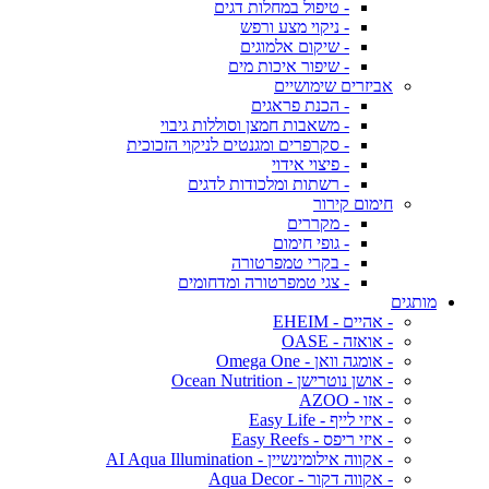
- טיפול במחלות דגים
- ניקוי מצע ורפש
- שיקום אלמוגים
- שיפור איכות מים
אביזרים שימושיים
- הכנת פראגים
- משאבות חמצן וסוללות גיבוי
- סקרפרים ומגנטים לניקוי הזכוכית
- פיצוי אידוי
- רשתות ומלכודות לדגים
חימום קירור
- מקררים
- גופי חימום
- בקרי טמפרטורה
- צגי טמפרטורה ומדחומים
מותגים
- אהיים - EHEIM
- אואזה - OASE
- אומגה וואן - Omega One
- אושן נוטרישן - Ocean Nutrition
- אזו - AZOO
- איזי לייף - Easy Life
- איזי ריפס - Easy Reefs
- אקווה אילומינשיין - AI Aqua Illumination
- אקווה דקור - Aqua Decor