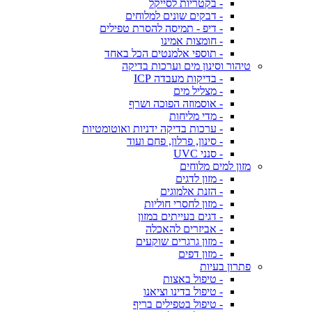
- בקטריות לסייקל
- דבקים שונים למלוחים
- דיפ - תמיסה להסרת טפילים
- חומצות אמינו
- תוספי אלמנטים הכל באחד
טיהור וסינון מים וערכות בדיקה
- בדיקות מעבדה ICP
- מצליל מים
- אוסמוזה הפוכה ושרף
- מדי מליחות
- ערכות בדיקה ידניות ואוטומטיות
- סינון, פרלון, פחם ועוד
- סנני UVC
מזון למים מלוחים
- מזון לדגים
- הזנת אלמוגים
- מזון לחסרי חוליות
- דגים בעייתים במזון
- אביזרים להאכלה
- מזון גרגרים שוקעים
- מזון דפים
פתרון בעיות
- טיפול באצות
- טיפול בדינו וציאנו
- טיפול בטפילים בריף