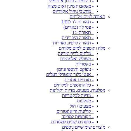
- רולרמט - פרלון אוטומטי
- משאבות מינון ואוטומציה
- מחשבי ניהול אקווריום
תאורה למים מלוחים
- תאורות לד LED
- פסי לד (בארים)
- תאורת T5
- תאורה היברידית
- תאורה לרפיוג ואחרות
מלח ותוספים למים מלוחים
- מלחים לריף ומרינה
- משולש ואלמנטים
- בקטריות
- נופוקס ותוספי פחמן
- אנטי כלור ומנטרלי רעלים
- תוספים אחרים
- כל התוספים למלוחים
מסלעות, מצעים, מדיות וקולונות
- מדיות לבקטריות
- מסלעות
- מצעים / חול
- קולונות וריאקטורים
- דקורציות למרינה
- סופחים שונים למלוחים
מוצרים שימושיים נוספים