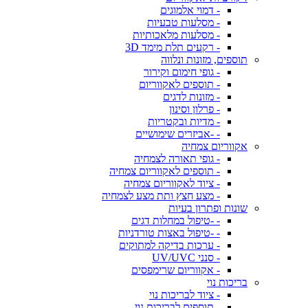
- דמוי אלמוגים
- מסלעות טבעיות
- מסלעות מלאכותיות
- רקעים תלת מימד 3D
תוספים, מזונות ונלווה
- גופי חימום וקירור
- תוספים לאקווריום
- מזונות לדגים
- פרלון וסינון
- מדיות ובקטריות
- -אביזרים שימושיים
אקווריום צמחיה
- גופי תאורה לצמחיה
- תוספים לאקווריום צמחיה
- ציוד לאקווריום צמחיה
- מצע חצץ ותת מצע לצמחיה
שונות ופתרון בעיות
- -טיפול במחלות דגים
- -טיפול באצות טורדניות
- ערכות בדיקה למתוקים
- סנני UV/UVC
- אקווריום שרימפסים
בריכות נוי
- ציוד לבריכות נוי
- תוספים לבריכות נוי