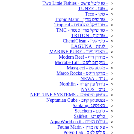
- טו ליטל פישס - Two Little Fishies
- טונז - TUNZE
- טקו - Teco
- טרופיק מרין - Tropic Marin
- טרופיקל למלוחים - Tropical
- טרופיקל מרין סנטר - TMC
- טריטון - TRITON
- כימיקלין - ChemiClean
- לגונה - LAGUNA
- מארין פיור - MARINE PURE
- מודרן ריף - Modern Reef
- מיקרוב ליפט - Microbe Lift
- מקספקט - Maxspect
- מרקו רוקס - Marco Rocks
- נווה - NEWA
- נורת' פין קנדה - Northfin
- ניוס - NYOS
- נפטון סיסטמס - NEPTUNE SYSTEMS
- נפטוניאן קיוב - Neptunian Cube
- סאנקינג -Sanking
- סיכם - Seachem
- סליפרט - Salifert
- עולם המים - AquaWorld.co.il
- פאונה מרין - Fauna Marin
- פוליפ לאב - Polyp Lab