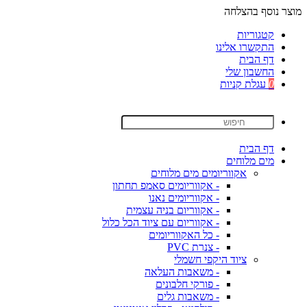
מוצר נוסף בהצלחה
קטגוריות
התקשרו אלינו
דף הבית
החשבון שלי
0
עגלת קניות
דף הבית
מים מלוחים
אקווריומים מים מלוחים
- אקווריומים סאמפ תחתון
- אקווריומים נאנו
- אקווריום בניה עצמית
- אקווריום עם ציוד הכל כלול
- כל האקווריומים
- צנרת PVC
ציוד היקפי חשמלי
- משאבות העלאה
- פורקי חלבונים
- משאבות גלים