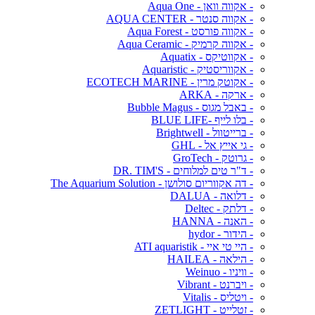
- אקווה וואן - Aqua One
- אקווה סנטר - AQUA CENTER
- אקווה פורסט - Aqua Forest
- אקווה קרמיק - Aqua Ceramic
- אקווטיקס - Aquatix
- אקווריסטיק - Aquaristic
- אקוטק מרין - ECOTECH MARINE
- ארקה - ARKA
- באבל מגוס - Bubble Magus
- בלו לייף -BLUE LIFE
- ברייטוול - Brightwell
- גי אייץ אל - GHL
- גרוטק - GroTech
- ד"ר טים למלוחים - DR. TIM'S
- דה אקווריום סולושן - The Aquarium Solution
- דלואה - DALUA
- דלתק - Deltec
- האנה - HANNA
- הידור - hydor
- היי טי איי - ATI aquaristik
- הילאה - HAILEA
- וויניו - Weinuo
- ויברנט - Vibrant
- ויטליס - Vitalis
- זטלייט - ZETLIGHT