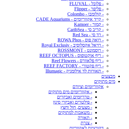
- פלובל - FLUVAL
- פליפר - Flipper
- קולומבו - Colombo
- קייד אקווריומים - CADE Aquariums
- קמור - Kamoer
- קריב סי - CaribSea
- רד סי - Red Sea
- רואה פוס - ROWA Phos
- רויאל אקסלוסיב - Royal Exclusiv
- רוסמונט - ROSSMONT
- ריף אוקטופוס - REEF OCTOPUS
- ריף פלאוורס - Reef Flowers
- ריף פקטורי - REEF FACTORY
- תאורות לד אילומגיק - Illumagic
מבצעים
מים מתוקים
אקווריומים וציודם
- אקווריומים מים מתוקים
- טרריומים ואביזרים
- פילטרים ואביזרי סינון
- מצעים, חול וחצץ
- משאבות למתוקים
- תאורה
- צנרת
דקורציות לאקווריום