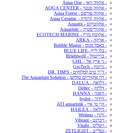
- אקווה וואן - Aqua One
- אקווה סנטר - AQUA CENTER
- אקווה פורסט - Aqua Forest
- אקווה קרמיק - Aqua Ceramic
- אקווטיקס - Aquatix
- אקווריסטיק - Aquaristic
- אקוטק מרין - ECOTECH MARINE
- ארקה - ARKA
- באבל מגוס - Bubble Magus
- בלו לייף -BLUE LIFE
- ברייטוול - Brightwell
- גי אייץ אל - GHL
- גרוטק - GroTech
- ד"ר טים למלוחים - DR. TIM'S
- דה אקווריום סולושן - The Aquarium Solution
- דלואה - DALUA
- דלתק - Deltec
- האנה - HANNA
- הידור - hydor
- היי טי איי - ATI aquaristik
- הילאה - HAILEA
- וויניו - Weinuo
- ויברנט - Vibrant
- ויטליס - Vitalis
- זטלייט - ZETLIGHT