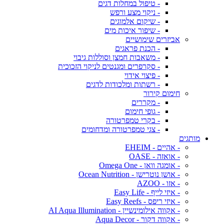
- טיפול במחלות דגים
- ניקוי מצע ורפש
- שיקום אלמוגים
- שיפור איכות מים
אביזרים שימושיים
- הכנת פראגים
- משאבות חמצן וסוללות גיבוי
- סקרפרים ומגנטים לניקוי הזכוכית
- פיצוי אידוי
- רשתות ומלכודות לדגים
חימום קירור
- מקררים
- גופי חימום
- בקרי טמפרטורה
- צגי טמפרטורה ומדחומים
מותגים
- אהיים - EHEIM
- אואזה - OASE
- אומגה וואן - Omega One
- אושן נוטרישן - Ocean Nutrition
- אזו - AZOO
- איזי לייף - Easy Life
- איזי ריפס - Easy Reefs
- אקווה אילומינשיין - AI Aqua Illumination
- אקווה דקור - Aqua Decor