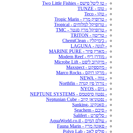
- טו ליטל פישס - Two Little Fishies
- טונז - TUNZE
- טקו - Teco
- טרופיק מרין - Tropic Marin
- טרופיקל למלוחים - Tropical
- טרופיקל מרין סנטר - TMC
- טריטון - TRITON
- כימיקלין - ChemiClean
- לגונה - LAGUNA
- מארין פיור - MARINE PURE
- מודרן ריף - Modern Reef
- מיקרוב ליפט - Microbe Lift
- מקספקט - Maxspect
- מרקו רוקס - Marco Rocks
- נווה - NEWA
- נורת' פין קנדה - Northfin
- ניוס - NYOS
- נפטון סיסטמס - NEPTUNE SYSTEMS
- נפטוניאן קיוב - Neptunian Cube
- סאנקינג -Sanking
- סיכם - Seachem
- סליפרט - Salifert
- עולם המים - AquaWorld.co.il
- פאונה מרין - Fauna Marin
- פוליפ לאב - Polyp Lab