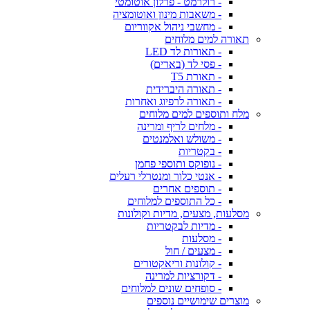
- רולרמט - פרלון אוטומטי
- משאבות מינון ואוטומציה
- מחשבי ניהול אקווריום
תאורה למים מלוחים
- תאורות לד LED
- פסי לד (בארים)
- תאורת T5
- תאורה היברידית
- תאורה לרפיוג ואחרות
מלח ותוספים למים מלוחים
- מלחים לריף ומרינה
- משולש ואלמנטים
- בקטריות
- נופוקס ותוספי פחמן
- אנטי כלור ומנטרלי רעלים
- תוספים אחרים
- כל התוספים למלוחים
מסלעות, מצעים, מדיות וקולונות
- מדיות לבקטריות
- מסלעות
- מצעים / חול
- קולונות וריאקטורים
- דקורציות למרינה
- סופחים שונים למלוחים
מוצרים שימושיים נוספים