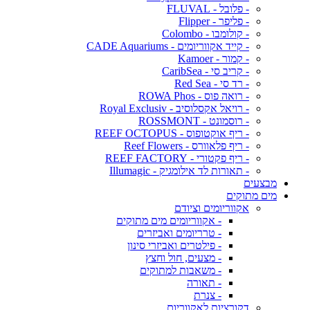
- פלובל - FLUVAL
- פליפר - Flipper
- קולומבו - Colombo
- קייד אקווריומים - CADE Aquariums
- קמור - Kamoer
- קריב סי - CaribSea
- רד סי - Red Sea
- רואה פוס - ROWA Phos
- רויאל אקסלוסיב - Royal Exclusiv
- רוסמונט - ROSSMONT
- ריף אוקטופוס - REEF OCTOPUS
- ריף פלאוורס - Reef Flowers
- ריף פקטורי - REEF FACTORY
- תאורות לד אילומגיק - Illumagic
מבצעים
מים מתוקים
אקווריומים וציודם
- אקווריומים מים מתוקים
- טרריומים ואביזרים
- פילטרים ואביזרי סינון
- מצעים, חול וחצץ
- משאבות למתוקים
- תאורה
- צנרת
דקורציות לאקווריום