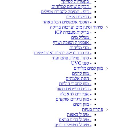
- בקטריות לסייקל
- דבקים שונים למלוחים
- דיפ - תמיסה להסרת טפילים
- חומצות אמינו
- תוספי אלמנטים הכל באחד
טיהור וסינון מים וערכות בדיקה
- בדיקות מעבדה ICP
- מצליל מים
- אוסמוזה הפוכה ושרף
- מדי מליחות
- ערכות בדיקה ידניות ואוטומטיות
- סינון, פרלון, פחם ועוד
- סנני UVC
מזון למים מלוחים
- מזון לדגים
- הזנת אלמוגים
- מזון לחסרי חוליות
- דגים בעייתים במזון
- אביזרים להאכלה
- מזון גרגרים שוקעים
- מזון דפים
פתרון בעיות
- טיפול באצות
- טיפול בדינו וציאנו
- טיפול בטפילים בריף