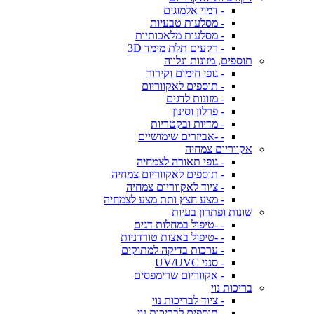
- דמוי אלמוגים
- מסלעות טבעיות
- מסלעות מלאכותיות
- רקעים תלת מימד 3D
תוספים, מזונות ונלווה
- גופי חימום וקירור
- תוספים לאקווריום
- מזונות לדגים
- פרלון וסינון
- מדיות ובקטריות
- -אביזרים שימושיים
אקווריום צמחיה
- גופי תאורה לצמחיה
- תוספים לאקווריום צמחיה
- ציוד לאקווריום צמחיה
- מצע חצץ ותת מצע לצמחיה
שונות ופתרון בעיות
- -טיפול במחלות דגים
- -טיפול באצות טורדניות
- ערכות בדיקה למתוקים
- סנני UV/UVC
- אקווריום שרימפסים
בריכות נוי
- ציוד לבריכות נוי
- תוספים לבריכות נוי