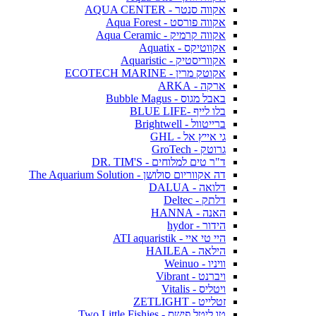
אקווה סנטר - AQUA CENTER
אקווה פורסט - Aqua Forest
אקווה קרמיק - Aqua Ceramic
אקווטיקס - Aquatix
אקווריסטיק - Aquaristic
אקוטק מרין - ECOTECH MARINE
ארקה - ARKA
באבל מגוס - Bubble Magus
בלו לייף -BLUE LIFE
ברייטוול - Brightwell
גי אייץ אל - GHL
גרוטק - GroTech
ד"ר טים למלוחים - DR. TIM'S
דה אקווריום סולושן - The Aquarium Solution
דלואה - DALUA
דלתק - Deltec
האנה - HANNA
הידור - hydor
היי טי איי - ATI aquaristik
הילאה - HAILEA
וויניו - Weinuo
ויברנט - Vibrant
ויטליס - Vitalis
זטלייט - ZETLIGHT
טו ליטל פישס - Two Little Fishies