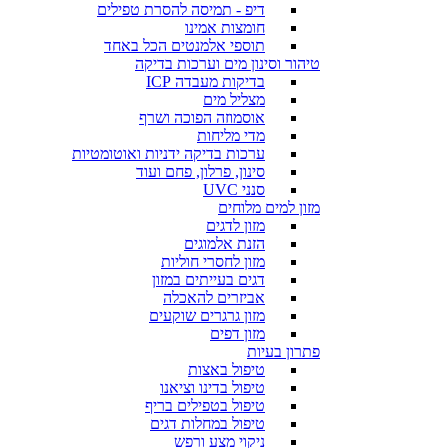
דיפ - תמיסה להסרת טפילים
חומצות אמינו
תוספי אלמנטים הכל באחד
טיהור וסינון מים וערכות בדיקה
בדיקות מעבדה ICP
מצליל מים
אוסמוזה הפוכה ושרף
מדי מליחות
ערכות בדיקה ידניות ואוטומטיות
סינון, פרלון, פחם ועוד
סנני UVC
מזון למים מלוחים
מזון לדגים
הזנת אלמוגים
מזון לחסרי חוליות
דגים בעייתים במזון
אביזרים להאכלה
מזון גרגרים שוקעים
מזון דפים
פתרון בעיות
טיפול באצות
טיפול בדינו וציאנו
טיפול בטפילים בריף
טיפול במחלות דגים
ניקוי מצע ורפש