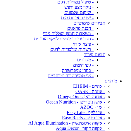
- טיפול במחלות דגים
- ניקוי מצע ורפש
- שיקום אלמוגים
- שיפור איכות מים
אביזרים שימושיים
- הכנת פראגים
- משאבות חמצן וסוללות גיבוי
- סקרפרים ומגנטים לניקוי הזכוכית
- פיצוי אידוי
- רשתות ומלכודות לדגים
חימום קירור
- מקררים
- גופי חימום
- בקרי טמפרטורה
- צגי טמפרטורה ומדחומים
מותגים
- אהיים - EHEIM
- אואזה - OASE
- אומגה וואן - Omega One
- אושן נוטרישן - Ocean Nutrition
- אזו - AZOO
- איזי לייף - Easy Life
- איזי ריפס - Easy Reefs
- אקווה אילומינשיין - AI Aqua Illumination
- אקווה דקור - Aqua Decor