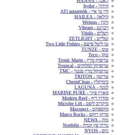
האנה - HANNA
הידור - hydor
היי טי איי - ATI aquaristik
הילאה - HAILEA
וויניו - Weinuo
ויברנט - Vibrant
ויטליס - Vitalis
זטלייט - ZETLIGHT
טו ליטל פישס - Two Little Fishies
טונז - TUNZE
טקו - Teco
טרופיק מרין - Tropic Marin
טרופיקל למלוחים - Tropical
טרופיקל מרין סנטר - TMC
טריטון - TRITON
כימיקלין - ChemiClean
לגונה - LAGUNA
מארין פיור - MARINE PURE
מודרן ריף - Modern Reef
מיקרוב ליפט - Microbe Lift
מקספקט - Maxspect
מרקו רוקס - Marco Rocks
נווה - NEWA
נורת' פין קנדה - Northfin
ניוס - NYOS