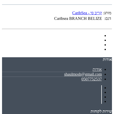
מותג:
קריב סי - CaribSea
דגם:
Caribsea BRANCH BELIZE
אודות
אודות
shaulmosh@gmail.com
0507752537
שירות לקוחות