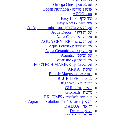
אומגה וואן - Omega One
אושן נוטרישן - Ocean Nutrition
אזו - AZOO
איזי לייף - Easy Life
איזי ריפס - Easy Reefs
אקווה אילומינשיין - AI Aqua Illumination
אקווה דקור - Aqua Decor
אקווה וואן - Aqua One
אקווה סנטר - AQUA CENTER
אקווה פורסט - Aqua Forest
אקווה קרמיק - Aqua Ceramic
אקווטיקס - Aquatix
אקווריסטיק - Aquaristic
אקוטק מרין - ECOTECH MARINE
ארקה - ARKA
באבל מגוס - Bubble Magus
בלו לייף -BLUE LIFE
ברייטוול - Brightwell
גי אייץ אל - GHL
גרוטק - GroTech
ד"ר טים למלוחים - DR. TIM'S
דה אקווריום סולושן - The Aquarium Solution
דלואה - DALUA
דלתק - Deltec