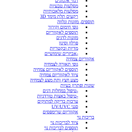
דמוי אלמוגים
מסלעות טבעיות
מסלעות מלאכותיות
רקעים תלת מימד 3D
תוספים, מזונות ונלווה
גופי חימום וקירור
תוספים לאקווריום
מזונות לדגים
פרלון וסינון
מדיות ובקטריות
-אביזרים שימושיים
אקווריום צמחיה
גופי תאורה לצמחיה
תוספים לאקווריום צמחיה
ציוד לאקווריום צמחיה
מצע חצץ ותת מצע לצמחיה
שונות ופתרון בעיות
-טיפול במחלות דגים
-טיפול באצות טורדניות
ערכות בדיקה למתוקים
סנני UV/UVC
אקווריום שרימפסים
בריכות נוי
ציוד לבריכות נוי
תוספים לבריכות נוי