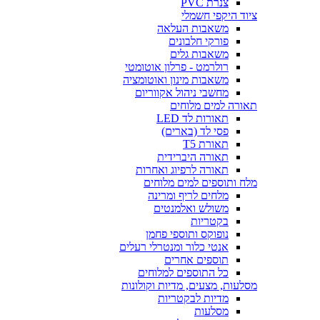
צנרת PVC
ציוד היקפי חשמלי
משאבות העלאה
פורקי חלבונים
משאבות גלים
רולרמט - פרלון אוטומטי
משאבות מינון ואוטומציה
מחשבי ניהול אקווריום
תאורה למים מלוחים
תאורות לד LED
פסי לד (בארים)
תאורת T5
תאורה היברידית
תאורה לרפיוג ואחרות
מלח ותוספים למים מלוחים
מלחים לריף ומרינה
משולש ואלמנטים
בקטריות
נופוקס ותוספי פחמן
אנטי כלור ומנטרלי רעלים
תוספים אחרים
כל התוספים למלוחים
מסלעות, מצעים, מדיות וקולונות
מדיות לבקטריות
מסלעות