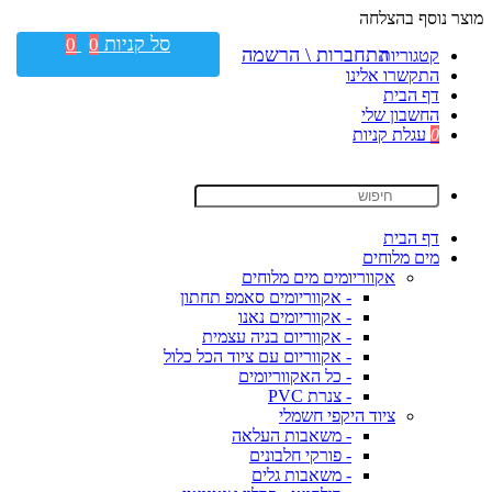
מוצר נוסף בהצלחה
סל קניות
0
0
התחברות \ הרשמה
קטגוריות
התקשרו אלינו
דף הבית
החשבון שלי
0
עגלת קניות
דף הבית
מים מלוחים
אקווריומים מים מלוחים
- אקווריומים סאמפ תחתון
- אקווריומים נאנו
- אקווריום בניה עצמית
- אקווריום עם ציוד הכל כלול
- כל האקווריומים
- צנרת PVC
ציוד היקפי חשמלי
- משאבות העלאה
- פורקי חלבונים
- משאבות גלים