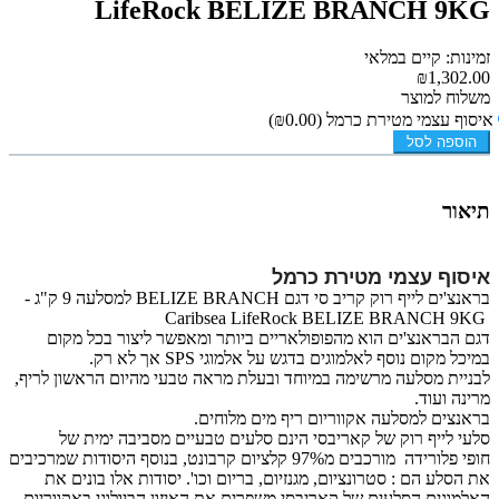
LifeRock BELIZE BRANCH 9KG
זמינות: קיים במלאי
₪1,302.00
משלוח למוצר
איסוף עצמי מטירת כרמל
(₪0.00)
הוספה לסל
תיאור
איסוף עצמי מטירת כרמל
בראנצ'ים לייף רוק קריב סי דגם BELIZE BRANCH למסלעה 9 ק"ג -
Caribsea LifeRock BELIZE BRANCH 9KG
דגם הבראנצ'ים הוא מהפופולאריים ביותר ומאפשר ליצור בכל מקום
במיכל מקום נוסף לאלמוגים בדגש על אלמוגי SPS אך לא רק.
לבניית
מסלעה מרשימה במיוחד ובעלת מראה טבעי מהיום הראשון לריף,
מרינה ועוד.
בראנצים למסלעה אקווריום ריף מים מלוחים.
סלעי לייף רוק של קאריבסי הינם סלעים טבעיים מסביבה ימית של
חופי פלורידה מורכבים מ97% קלציום קרבונט, בנוסף היסודות שמרכיבים
את הסלע הם : סטרונציום, מגנזיום, בריום וכו'. יסודות אלו בונים את
האלמוגים הסלעים של קאריבסי משפרים את האיזון הביולוגי באקווריום