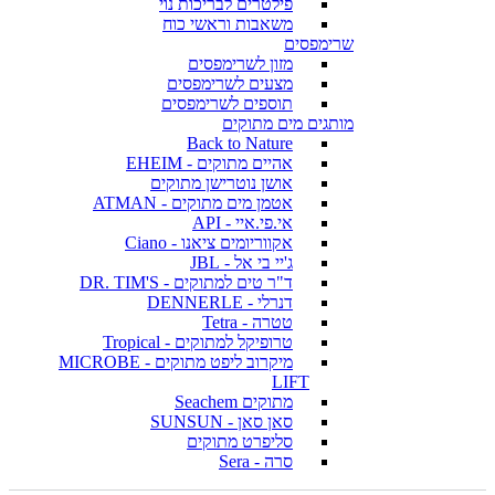
פילטרים לבריכות נוי
משאבות וראשי כוח
שרימפסים
מזון לשרימפסים
מצעים לשרימפסים
תוספים לשרימפסים
מותגים מים מתוקים
Back to Nature
אהיים מתוקים - EHEIM
אושן נוטרישן מתוקים
אטמן מים מתוקים - ATMAN
אי.פי.איי - API
אקווריומים ציאנו - Ciano
ג'יי בי אל - JBL
ד"ר טים למתוקים - DR. TIM'S
דנרלי - DENNERLE
טטרה - Tetra
טרופיקל למתוקים - Tropical
מיקרוב ליפט מתוקים - MICROBE
LIFT
מתוקים Seachem
סאן סאן - SUNSUN
סליפרט מתוקים
סרה - Sera