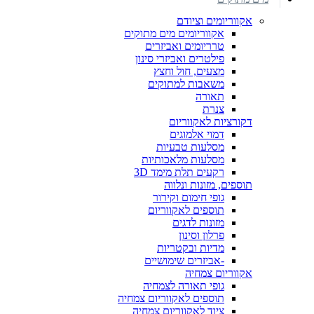
אקווריומים וציודם
אקווריומים מים מתוקים
טרריומים ואביזרים
פילטרים ואביזרי סינון
מצעים, חול וחצץ
משאבות למתוקים
תאורה
צנרת
דקורציות לאקווריום
דמוי אלמוגים
מסלעות טבעיות
מסלעות מלאכותיות
רקעים תלת מימד 3D
תוספים, מזונות ונלווה
גופי חימום וקירור
תוספים לאקווריום
מזונות לדגים
פרלון וסינון
מדיות ובקטריות
-אביזרים שימושיים
אקווריום צמחיה
גופי תאורה לצמחיה
תוספים לאקווריום צמחיה
ציוד לאקווריום צמחיה