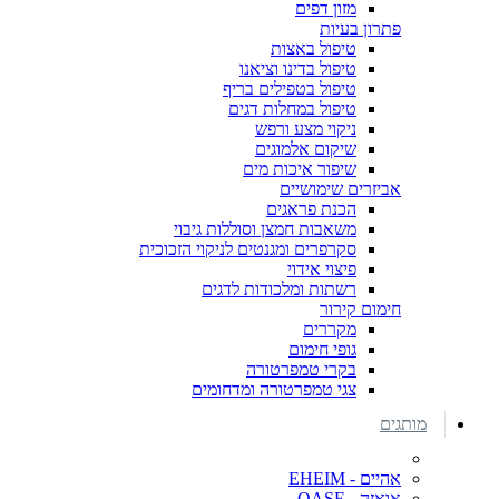
מזון דפים
פתרון בעיות
טיפול באצות
טיפול בדינו וציאנו
טיפול בטפילים בריף
טיפול במחלות דגים
ניקוי מצע ורפש
שיקום אלמוגים
שיפור איכות מים
אביזרים שימושיים
הכנת פראגים
משאבות חמצן וסוללות גיבוי
סקרפרים ומגנטים לניקוי הזכוכית
פיצוי אידוי
רשתות ומלכודות לדגים
חימום קירור
מקררים
גופי חימום
בקרי טמפרטורה
צגי טמפרטורה ומדחומים
מותגים
אהיים - EHEIM
אואזה - OASE