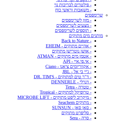
- פילטרים לבריכות נוי
- משאבות וראשי כוח
שרימפסים
- מזון לשרימפסים
- מצעים לשרימפסים
- תוספים לשרימפסים
מותגים מים מתוקים
- Back to Nature
- אהיים מתוקים - EHEIM
- אושן נוטרישן מתוקים
- אטמן מים מתוקים - ATMAN
- אי.פי.איי - API
- אקווריומים ציאנו - Ciano
- ג'יי בי אל - JBL
- ד"ר טים למתוקים - DR. TIM'S
- דנרלי - DENNERLE
- טטרה - Tetra
- טרופיקל למתוקים - Tropical
- מיקרוב ליפט מתוקים - MICROBE LIFT
- מתוקים Seachem
- סאן סאן - SUNSUN
- סליפרט מתוקים
- סרה - Sera