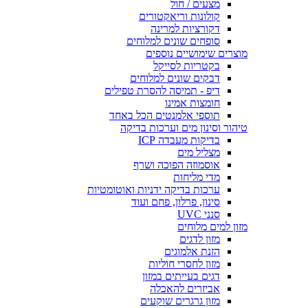
מצעים / חול
קולונות וריאקטורים
דקורציות למרינה
סופחים שונים למלוחים
מוצרים שימושיים נוספים
בקטריות לסייקל
דבקים שונים למלוחים
דיפ - תמיסה להסרת טפילים
חומצות אמינו
תוספי אלמנטים הכל באחד
טיהור וסינון מים וערכות בדיקה
בדיקות מעבדה ICP
מצליל מים
אוסמוזה הפוכה ושרף
מדי מליחות
ערכות בדיקה ידניות ואוטומטיות
סינון, פרלון, פחם ועוד
סנני UVC
מזון למים מלוחים
מזון לדגים
הזנת אלמוגים
מזון לחסרי חוליות
דגים בעייתים במזון
אביזרים להאכלה
מזון גרגרים שוקעים