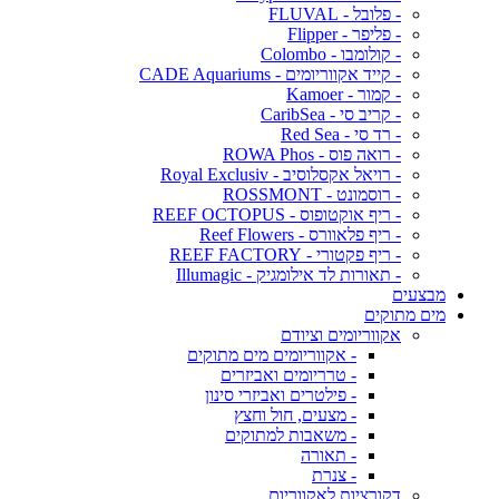
- פלובל - FLUVAL
- פליפר - Flipper
- קולומבו - Colombo
- קייד אקווריומים - CADE Aquariums
- קמור - Kamoer
- קריב סי - CaribSea
- רד סי - Red Sea
- רואה פוס - ROWA Phos
- רויאל אקסלוסיב - Royal Exclusiv
- רוסמונט - ROSSMONT
- ריף אוקטופוס - REEF OCTOPUS
- ריף פלאוורס - Reef Flowers
- ריף פקטורי - REEF FACTORY
- תאורות לד אילומגיק - Illumagic
מבצעים
מים מתוקים
אקווריומים וציודם
- אקווריומים מים מתוקים
- טרריומים ואביזרים
- פילטרים ואביזרי סינון
- מצעים, חול וחצץ
- משאבות למתוקים
- תאורה
- צנרת
דקורציות לאקווריום