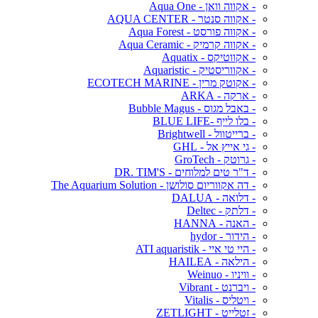
- אקווה וואן - Aqua One
- אקווה סנטר - AQUA CENTER
- אקווה פורסט - Aqua Forest
- אקווה קרמיק - Aqua Ceramic
- אקווטיקס - Aquatix
- אקווריסטיק - Aquaristic
- אקוטק מרין - ECOTECH MARINE
- ארקה - ARKA
- באבל מגוס - Bubble Magus
- בלו לייף -BLUE LIFE
- ברייטוול - Brightwell
- גי אייץ אל - GHL
- גרוטק - GroTech
- ד"ר טים למלוחים - DR. TIM'S
- דה אקווריום סולושן - The Aquarium Solution
- דלואה - DALUA
- דלתק - Deltec
- האנה - HANNA
- הידור - hydor
- היי טי איי - ATI aquaristik
- הילאה - HAILEA
- וויניו - Weinuo
- ויברנט - Vibrant
- ויטליס - Vitalis
- זטלייט - ZETLIGHT