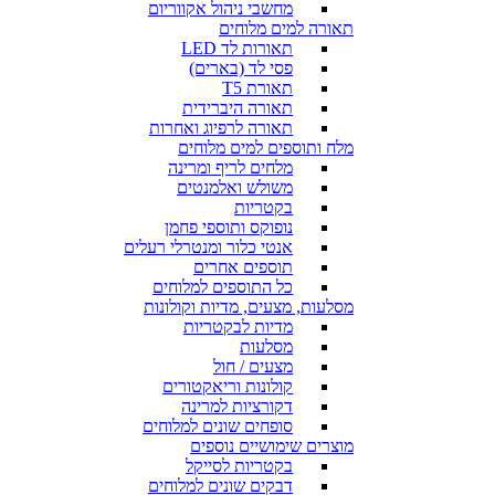
מחשבי ניהול אקווריום
תאורה למים מלוחים
תאורות לד LED
פסי לד (בארים)
תאורת T5
תאורה היברידית
תאורה לרפיוג ואחרות
מלח ותוספים למים מלוחים
מלחים לריף ומרינה
משולש ואלמנטים
בקטריות
נופוקס ותוספי פחמן
אנטי כלור ומנטרלי רעלים
תוספים אחרים
כל התוספים למלוחים
מסלעות, מצעים, מדיות וקולונות
מדיות לבקטריות
מסלעות
מצעים / חול
קולונות וריאקטורים
דקורציות למרינה
סופחים שונים למלוחים
מוצרים שימושיים נוספים
בקטריות לסייקל
דבקים שונים למלוחים