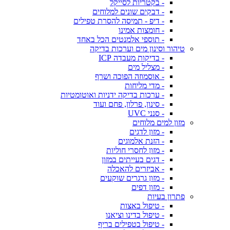
- בקטריות לסייקל
- דבקים שונים למלוחים
- דיפ - תמיסה להסרת טפילים
- חומצות אמינו
- תוספי אלמנטים הכל באחד
טיהור וסינון מים וערכות בדיקה
- בדיקות מעבדה ICP
- מצליל מים
- אוסמוזה הפוכה ושרף
- מדי מליחות
- ערכות בדיקה ידניות ואוטומטיות
- סינון, פרלון, פחם ועוד
- סנני UVC
מזון למים מלוחים
- מזון לדגים
- הזנת אלמוגים
- מזון לחסרי חוליות
- דגים בעייתים במזון
- אביזרים להאכלה
- מזון גרגרים שוקעים
- מזון דפים
פתרון בעיות
- טיפול באצות
- טיפול בדינו וציאנו
- טיפול בטפילים בריף