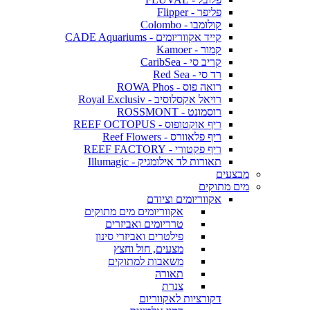
פליפר - Flipper
קולומבו - Colombo
קייד אקווריומים - CADE Aquariums
קמור - Kamoer
קריב סי - CaribSea
רד סי - Red Sea
רואה פוס - ROWA Phos
רויאל אקסלוסיב - Royal Exclusiv
רוסמונט - ROSSMONT
ריף אוקטופוס - REEF OCTOPUS
ריף פלאוורס - Reef Flowers
ריף פקטורי - REEF FACTORY
תאורות לד אילומגיק - Illumagic
מבצעים
מים מתוקים
אקווריומים וציודם
אקווריומים מים מתוקים
טרריומים ואביזרים
פילטרים ואביזרי סינון
מצעים, חול וחצץ
משאבות למתוקים
תאורה
צנרת
דקורציות לאקווריום