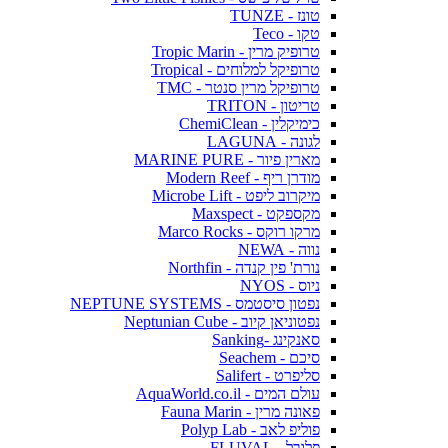
טונז - TUNZE
טקו - Teco
טרופיק מרין - Tropic Marin
טרופיקל למלוחים - Tropical
טרופיקל מרין סנטר - TMC
טריטון - TRITON
כימיקלין - ChemiClean
לגונה - LAGUNA
מארין פיור - MARINE PURE
מודרן ריף - Modern Reef
מיקרוב ליפט - Microbe Lift
מקספקט - Maxspect
מרקו רוקס - Marco Rocks
נווה - NEWA
נורת' פין קנדה - Northfin
ניוס - NYOS
נפטון סיסטמס - NEPTUNE SYSTEMS
נפטוניאן קיוב - Neptunian Cube
סאנקינג -Sanking
סיכם - Seachem
סליפרט - Salifert
עולם המים - AquaWorld.co.il
פאונה מרין - Fauna Marin
פוליפ לאב - Polyp Lab
פלובל - FLUVAL