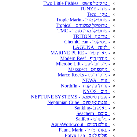
- טו ליטל פישס - Two Little Fishies
- טונז - TUNZE
- טקו - Teco
- טרופיק מרין - Tropic Marin
- טרופיקל למלוחים - Tropical
- טרופיקל מרין סנטר - TMC
- טריטון - TRITON
- כימיקלין - ChemiClean
- לגונה - LAGUNA
- מארין פיור - MARINE PURE
- מודרן ריף - Modern Reef
- מיקרוב ליפט - Microbe Lift
- מקספקט - Maxspect
- מרקו רוקס - Marco Rocks
- נווה - NEWA
- נורת' פין קנדה - Northfin
- ניוס - NYOS
- נפטון סיסטמס - NEPTUNE SYSTEMS
- נפטוניאן קיוב - Neptunian Cube
- סאנקינג -Sanking
- סיכם - Seachem
- סליפרט - Salifert
- עולם המים - AquaWorld.co.il
- פאונה מרין - Fauna Marin
- פוליפ לאב - Polyp Lab