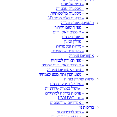
- דמוי אלמוגים
- מסלעות טבעיות
- מסלעות מלאכותיות
- רקעים תלת מימד 3D
תוספים, מזונות ונלווה
- גופי חימום וקירור
- תוספים לאקווריום
- מזונות לדגים
- פרלון וסינון
- מדיות ובקטריות
- -אביזרים שימושיים
אקווריום צמחיה
- גופי תאורה לצמחיה
- תוספים לאקווריום צמחיה
- ציוד לאקווריום צמחיה
- מצע חצץ ותת מצע לצמחיה
שונות ופתרון בעיות
- -טיפול במחלות דגים
- -טיפול באצות טורדניות
- ערכות בדיקה למתוקים
- סנני UV/UVC
- אקווריום שרימפסים
בריכות נוי
- ציוד לבריכות נוי
- תוספים לבריכות נוי