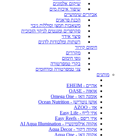
שיקום אלמוגים
שיפור איכות מים
אביזרים שימושיים
הכנת פראגים
משאבות חמצן וסוללות גיבוי
סקרפרים ומגנטים לניקוי הזכוכית
פיצוי אידוי
רשתות ומלכודות לדגים
חימום קירור
מקררים
גופי חימום
בקרי טמפרטורה
צגי טמפרטורה ומדחומים
מותגים
אהיים - EHEIM
אואזה - OASE
אומגה וואן - Omega One
אושן נוטרישן - Ocean Nutrition
אזו - AZOO
איזי לייף - Easy Life
איזי ריפס - Easy Reefs
אקווה אילומינשיין - AI Aqua Illumination
אקווה דקור - Aqua Decor
אקווה וואן - Aqua One