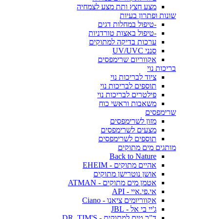
מצע חצץ ותת מצע לצמחיה
שונות ופתרון בעיות
-טיפול במחלות דגים
-טיפול באצות טורדניות
ערכות בדיקה למתוקים
סנני UV/UVC
אקווריום שרימפסים
בריכות נוי
ציוד לבריכות נוי
תוספים לבריכות נוי
פילטרים לבריכות נוי
משאבות וראשי כוח
שרימפסים
מזון לשרימפסים
מצעים לשרימפסים
תוספים לשרימפסים
מותגים מים מתוקים
Back to Nature
אהיים מתוקים - EHEIM
אושן נוטרישן מתוקים
אטמן מים מתוקים - ATMAN
אי.פי.איי - API
אקווריומים ציאנו - Ciano
ג'יי בי אל - JBL
ד"ר טים למתוקים - DR. TIM'S