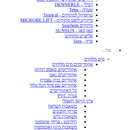
דנרלי - DENNERLE
טטרה - Tetra
טרופיקל למתוקים - Tropical
מיקרוב ליפט מתוקים - MICROBE LIFT
מתוקים Seachem
סאן סאן - SUNSUN
סליפרט מתוקים
סרה - Sera
עוד...
מים מלוחים
אקווריומים מים מלוחים
אקווריומים סאמפ תחתון
אקווריומים נאנו
אקווריום בניה עצמית
אקווריום עם ציוד הכל כלול
כל האקווריומים
צנרת PVC
ציוד היקפי חשמלי
משאבות העלאה
פורקי חלבונים
משאבות גלים
רולרמט - פרלון אוטומטי
משאבות מינון ואוטומציה