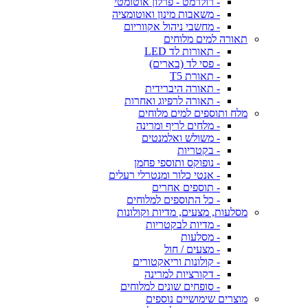
- רולרמט - פרלון אוטומטי
- משאבות מינון ואוטומציה
- מחשבי ניהול אקווריום
תאורה למים מלוחים
- תאורות לד LED
- פסי לד (בארים)
- תאורת T5
- תאורה היברידית
- תאורה לרפיוג ואחרות
מלח ותוספים למים מלוחים
- מלחים לריף ומרינה
- משולש ואלמנטים
- בקטריות
- נופוקס ותוספי פחמן
- אנטי כלור ומנטרלי רעלים
- תוספים אחרים
- כל התוספים למלוחים
מסלעות, מצעים, מדיות וקולונות
- מדיות לבקטריות
- מסלעות
- מצעים / חול
- קולונות וריאקטורים
- דקורציות למרינה
- סופחים שונים למלוחים
מוצרים שימושיים נוספים