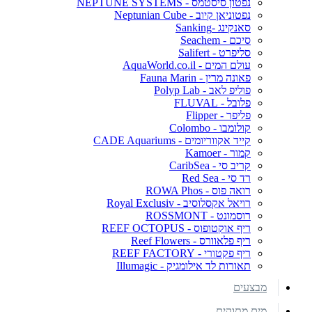
נפטון סיסטמס - NEPTUNE SYSTEMS
נפטוניאן קיוב - Neptunian Cube
סאנקינג -Sanking
סיכם - Seachem
סליפרט - Salifert
עולם המים - AquaWorld.co.il
פאונה מרין - Fauna Marin
פוליפ לאב - Polyp Lab
פלובל - FLUVAL
פליפר - Flipper
קולומבו - Colombo
קייד אקווריומים - CADE Aquariums
קמור - Kamoer
קריב סי - CaribSea
רד סי - Red Sea
רואה פוס - ROWA Phos
רויאל אקסלוסיב - Royal Exclusiv
רוסמונט - ROSSMONT
ריף אוקטופוס - REEF OCTOPUS
ריף פלאוורס - Reef Flowers
ריף פקטורי - REEF FACTORY
תאורות לד אילומגיק - Illumagic
מבצעים
מים מתוקים