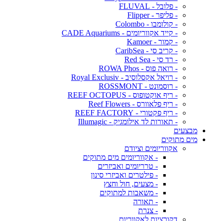
- פלובל - FLUVAL
- פליפר - Flipper
- קולומבו - Colombo
- קייד אקווריומים - CADE Aquariums
- קמור - Kamoer
- קריב סי - CaribSea
- רד סי - Red Sea
- רואה פוס - ROWA Phos
- רויאל אקסלוסיב - Royal Exclusiv
- רוסמונט - ROSSMONT
- ריף אוקטופוס - REEF OCTOPUS
- ריף פלאוורס - Reef Flowers
- ריף פקטורי - REEF FACTORY
- תאורות לד אילומגיק - Illumagic
מבצעים
מים מתוקים
אקווריומים וציודם
- אקווריומים מים מתוקים
- טרריומים ואביזרים
- פילטרים ואביזרי סינון
- מצעים, חול וחצץ
- משאבות למתוקים
- תאורה
- צנרת
דקורציות לאקווריום