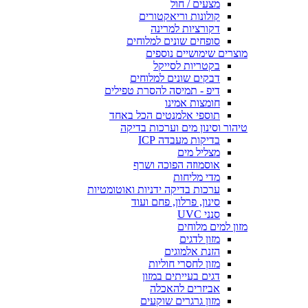
מצעים / חול
קולונות וריאקטורים
דקורציות למרינה
סופחים שונים למלוחים
מוצרים שימושיים נוספים
בקטריות לסייקל
דבקים שונים למלוחים
דיפ - תמיסה להסרת טפילים
חומצות אמינו
תוספי אלמנטים הכל באחד
טיהור וסינון מים וערכות בדיקה
בדיקות מעבדה ICP
מצליל מים
אוסמוזה הפוכה ושרף
מדי מליחות
ערכות בדיקה ידניות ואוטומטיות
סינון, פרלון, פחם ועוד
סנני UVC
מזון למים מלוחים
מזון לדגים
הזנת אלמוגים
מזון לחסרי חוליות
דגים בעייתים במזון
אביזרים להאכלה
מזון גרגרים שוקעים