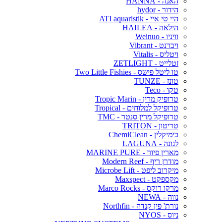
האנה - HANNA
הידור - hydor
היי טי איי - ATI aquaristik
הילאה - HAILEA
וויניו - Weinuo
ויברנט - Vibrant
ויטליס - Vitalis
זטלייט - ZETLIGHT
טו ליטל פישס - Two Little Fishies
טונז - TUNZE
טקו - Teco
טרופיק מרין - Tropic Marin
טרופיקל למלוחים - Tropical
טרופיקל מרין סנטר - TMC
טריטון - TRITON
כימיקלין - ChemiClean
לגונה - LAGUNA
מארין פיור - MARINE PURE
מודרן ריף - Modern Reef
מיקרוב ליפט - Microbe Lift
מקספקט - Maxspect
מרקו רוקס - Marco Rocks
נווה - NEWA
נורת' פין קנדה - Northfin
ניוס - NYOS