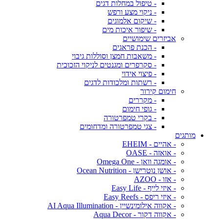
- טיפול במחלות דגים
- ניקוי מצע ורפש
- שיקום אלמוגים
- שיפור איכות מים
אביזרים שימושיים
- הכנת פראגים
- משאבות חמצן וסוללות גיבוי
- סקרפרים ומגנטים לניקוי הזכוכית
- פיצוי אידוי
- רשתות ומלכודות לדגים
חימום קירור
- מקררים
- גופי חימום
- בקרי טמפרטורה
- צגי טמפרטורה ומדחומים
מותגים
- אהיים - EHEIM
- אואזה - OASE
- אומגה וואן - Omega One
- אושן נוטרישן - Ocean Nutrition
- אזו - AZOO
- איזי לייף - Easy Life
- איזי ריפס - Easy Reefs
- אקווה אילומינשיין - AI Aqua Illumination
- אקווה דקור - Aqua Decor