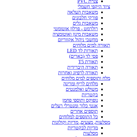
צנרת PVC
ציוד היקפי חשמלי
משאבות העלאה
פורקי חלבונים
משאבות גלים
רולרמט - פרלון אוטומטי
משאבות מינון ואוטומציה
מחשבי ניהול אקווריום
תאורה למים מלוחים
תאורות לד LED
פסי לד (בארים)
תאורת T5
תאורה היברידית
תאורה לרפיוג ואחרות
מלח ותוספים למים מלוחים
מלחים לריף ומרינה
משולש ואלמנטים
בקטריות
נופוקס ותוספי פחמן
אנטי כלור ומנטרלי רעלים
תוספים אחרים
כל התוספים למלוחים
מסלעות, מצעים, מדיות וקולונות
מדיות לבקטריות
מסלעות