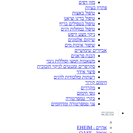
מזון דפים
פתרון בעיות
טיפול באצות
טיפול בדינו וציאנו
טיפול בטפילים בריף
טיפול במחלות דגים
ניקוי מצע ורפש
שיקום אלמוגים
שיפור איכות מים
אביזרים שימושיים
הכנת פראגים
משאבות חמצן וסוללות גיבוי
סקרפרים ומגנטים לניקוי הזכוכית
פיצוי אידוי
רשתות ומלכודות לדגים
חימום קירור
מקררים
גופי חימום
בקרי טמפרטורה
צגי טמפרטורה ומדחומים
מותגים
אהיים - EHEIM
אואזה - OASE