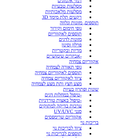
דמוי אלמוגים
מסלעות טבעיות
מסלעות מלאכותיות
רקעים תלת מימד 3D
תוספים, מזונות ונלווה
גופי חימום וקירור
תוספים לאקווריום
מזונות לדגים
פרלון וסינון
מדיות ובקטריות
-אביזרים שימושיים
אקווריום צמחיה
גופי תאורה לצמחיה
תוספים לאקווריום צמחיה
ציוד לאקווריום צמחיה
מצע חצץ ותת מצע לצמחיה
שונות ופתרון בעיות
-טיפול במחלות דגים
-טיפול באצות טורדניות
ערכות בדיקה למתוקים
סנני UV/UVC
אקווריום שרימפסים
בריכות נוי
ציוד לבריכות נוי
תוספים לבריכות נוי