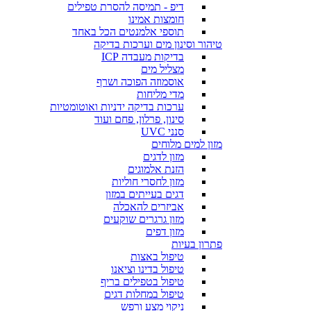
דיפ - תמיסה להסרת טפילים
חומצות אמינו
תוספי אלמנטים הכל באחד
טיהור וסינון מים וערכות בדיקה
בדיקות מעבדה ICP
מצליל מים
אוסמוזה הפוכה ושרף
מדי מליחות
ערכות בדיקה ידניות ואוטומטיות
סינון, פרלון, פחם ועוד
סנני UVC
מזון למים מלוחים
מזון לדגים
הזנת אלמוגים
מזון לחסרי חוליות
דגים בעייתים במזון
אביזרים להאכלה
מזון גרגרים שוקעים
מזון דפים
פתרון בעיות
טיפול באצות
טיפול בדינו וציאנו
טיפול בטפילים בריף
טיפול במחלות דגים
ניקוי מצע ורפש