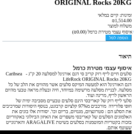
ORIGINAL Rocks 20KG
זמינות: קיים במלאי
₪1,514.00
משלוח למוצר
איסוף עצמי מטירת כרמל
(₪0.00)
הוספה לסל
תיאור
איסוף עצמי מטירת כרמל
סלעים חיים לייף רוק קריב סי דגם אורגינל למסלעה 20 ק"ג - Caribsea
LifeRock ORIGINAL Rocks 20KG
דגם האורגינל הוא למעשה המיקס סלעים אשר מהווים את הלב של כל
מסלעה. לבניית
מסלעה מרשימה במיוחד, חיה ובעלת מראה טבעי מהיום
הראשון לריף, מרינה ועוד.
סלעי לייף רוק של קאריבסי הינם סלעים טבעיים מסביבה ימית של
חופי פלורידה מורכבים מ97% קלציום קרבונט, בנוסף היסודות שמרכיבים
את הסלע הם : סטרונציום, מגנזיום, בריום וכו'. יסודות אלו בונים את
האלמוגים הסלעים של קאריבסי משפרים את האיזון הביולוגי באקווריום
בזכות בקטריות המוטמנות בסלעים בשיטת ARAGALIVE והארגונייט
שעוטף אותם.