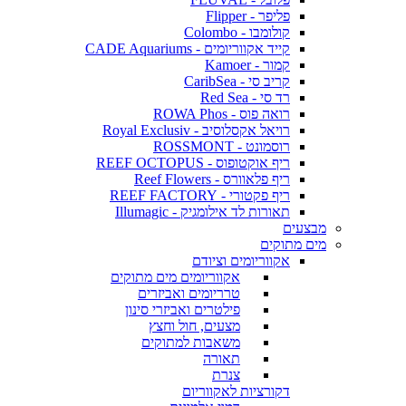
פליפר - Flipper
קולומבו - Colombo
קייד אקווריומים - CADE Aquariums
קמור - Kamoer
קריב סי - CaribSea
רד סי - Red Sea
רואה פוס - ROWA Phos
רויאל אקסלוסיב - Royal Exclusiv
רוסמונט - ROSSMONT
ריף אוקטופוס - REEF OCTOPUS
ריף פלאוורס - Reef Flowers
ריף פקטורי - REEF FACTORY
תאורות לד אילומגיק - Illumagic
מבצעים
מים מתוקים
אקווריומים וציודם
אקווריומים מים מתוקים
טרריומים ואביזרים
פילטרים ואביזרי סינון
מצעים, חול וחצץ
משאבות למתוקים
תאורה
צנרת
דקורציות לאקווריום