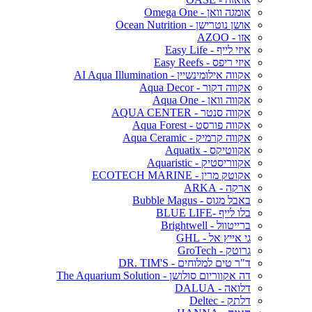
אומגה וואן - Omega One
אושן נוטרישן - Ocean Nutrition
אזו - AZOO
איזי לייף - Easy Life
איזי ריפס - Easy Reefs
אקווה אילומינשיין - AI Aqua Illumination
אקווה דקור - Aqua Decor
אקווה וואן - Aqua One
אקווה סנטר - AQUA CENTER
אקווה פורסט - Aqua Forest
אקווה קרמיק - Aqua Ceramic
אקווטיקס - Aquatix
אקווריסטיק - Aquaristic
אקוטק מרין - ECOTECH MARINE
ארקה - ARKA
באבל מגוס - Bubble Magus
בלו לייף -BLUE LIFE
ברייטוול - Brightwell
גי אייץ אל - GHL
גרוטק - GroTech
ד"ר טים למלוחים - DR. TIM'S
דה אקווריום סולושן - The Aquarium Solution
דלואה - DALUA
דלתק - Deltec