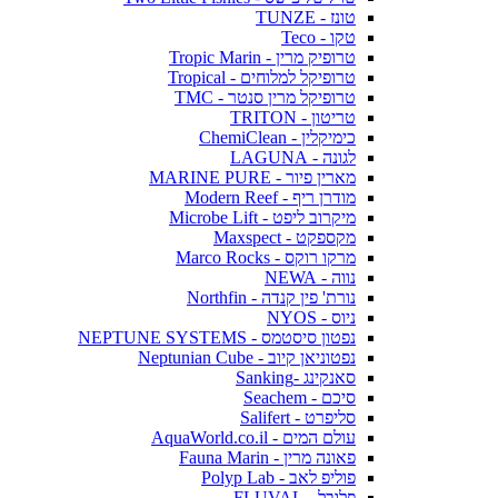
טונז - TUNZE
טקו - Teco
טרופיק מרין - Tropic Marin
טרופיקל למלוחים - Tropical
טרופיקל מרין סנטר - TMC
טריטון - TRITON
כימיקלין - ChemiClean
לגונה - LAGUNA
מארין פיור - MARINE PURE
מודרן ריף - Modern Reef
מיקרוב ליפט - Microbe Lift
מקספקט - Maxspect
מרקו רוקס - Marco Rocks
נווה - NEWA
נורת' פין קנדה - Northfin
ניוס - NYOS
נפטון סיסטמס - NEPTUNE SYSTEMS
נפטוניאן קיוב - Neptunian Cube
סאנקינג -Sanking
סיכם - Seachem
סליפרט - Salifert
עולם המים - AquaWorld.co.il
פאונה מרין - Fauna Marin
פוליפ לאב - Polyp Lab
פלובל - FLUVAL