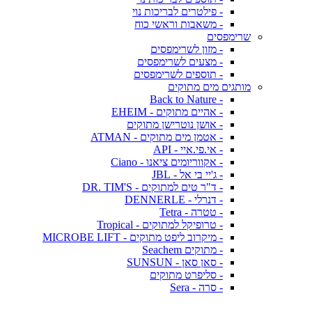
- פילטרים לבריכות נוי
- משאבות וראשי כוח
שרימפסים
- מזון לשרימפסים
- מצעים לשרימפסים
- תוספים לשרימפסים
מותגים מים מתוקים
- Back to Nature
- אהיים מתוקים - EHEIM
- אושן נוטרישן מתוקים
- אטמן מים מתוקים - ATMAN
- אי.פי.איי - API
- אקווריומים ציאנו - Ciano
- ג'יי בי אל - JBL
- ד"ר טים למתוקים - DR. TIM'S
- דנרלי - DENNERLE
- טטרה - Tetra
- טרופיקל למתוקים - Tropical
- מיקרוב ליפט מתוקים - MICROBE LIFT
- מתוקים Seachem
- סאן סאן - SUNSUN
- סליפרט מתוקים
- סרה - Sera