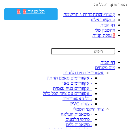
מוצר נוסף בהצלחה
סל קניות
0
0
התחברות \ הרשמה
קטגוריות
התקשרו אלינו
דף הבית
החשבון שלי
0
עגלת קניות
דף הבית
מים מלוחים
אקווריומים מים מלוחים
- אקווריומים סאמפ תחתון
- אקווריומים נאנו
- אקווריום בניה עצמית
- אקווריום עם ציוד הכל כלול
- כל האקווריומים
- צנרת PVC
ציוד היקפי חשמלי
- משאבות העלאה
- פורקי חלבונים
- משאבות גלים