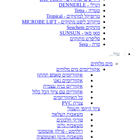
דנרלי - DENNERLE
טטרה - Tetra
טרופיקל למתוקים - Tropical
מיקרוב ליפט מתוקים - MICROBE LIFT
מתוקים Seachem
סאן סאן - SUNSUN
סליפרט מתוקים
סרה - Sera
עוד...
מים מלוחים
אקווריומים מים מלוחים
אקווריומים סאמפ תחתון
אקווריומים נאנו
אקווריום בניה עצמית
אקווריום עם ציוד הכל כלול
כל האקווריומים
צנרת PVC
ציוד היקפי חשמלי
משאבות העלאה
פורקי חלבונים
משאבות גלים
רולרמט - פרלון אוטומטי
משאבות מינון ואוטומציה