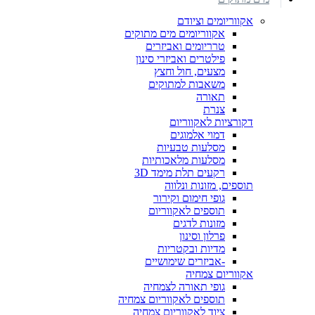
אקווריומים וציודם
אקווריומים מים מתוקים
טרריומים ואביזרים
פילטרים ואביזרי סינון
מצעים, חול וחצץ
משאבות למתוקים
תאורה
צנרת
דקורציות לאקווריום
דמוי אלמוגים
מסלעות טבעיות
מסלעות מלאכותיות
רקעים תלת מימד 3D
תוספים, מזונות ונלווה
גופי חימום וקירור
תוספים לאקווריום
מזונות לדגים
פרלון וסינון
מדיות ובקטריות
-אביזרים שימושיים
אקווריום צמחיה
גופי תאורה לצמחיה
תוספים לאקווריום צמחיה
ציוד לאקווריום צמחיה