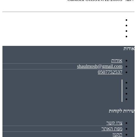
אודות
אודות
shaulmosh@gmail.com
0507752537
שירות לקוחות
צרו קשר
מפת האתר
תקנון