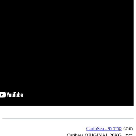
מותג:
קריב סי - CaribSea
דגם:
Caribsea ORIGINAL 20KG