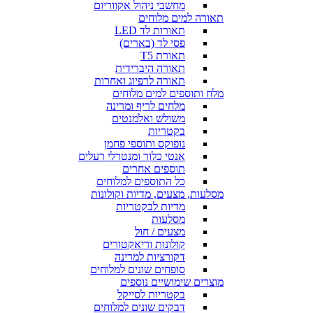
מחשבי ניהול אקווריום
תאורה למים מלוחים
תאורות לד LED
פסי לד (בארים)
תאורת T5
תאורה היברידית
תאורה לרפיוג ואחרות
מלח ותוספים למים מלוחים
מלחים לריף ומרינה
משולש ואלמנטים
בקטריות
נופוקס ותוספי פחמן
אנטי כלור ומנטרלי רעלים
תוספים אחרים
כל התוספים למלוחים
מסלעות, מצעים, מדיות וקולונות
מדיות לבקטריות
מסלעות
מצעים / חול
קולונות וריאקטורים
דקורציות למרינה
סופחים שונים למלוחים
מוצרים שימושיים נוספים
בקטריות לסייקל
דבקים שונים למלוחים