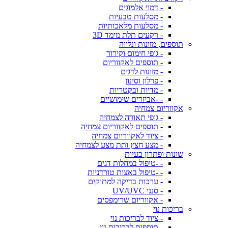
- דמוי אלמוגים
- מסלעות טבעיות
- מסלעות מלאכותיות
- רקעים תלת מימד 3D
תוספים, מזונות ונלווה
- גופי חימום וקירור
- תוספים לאקווריום
- מזונות לדגים
- פרלון וסינון
- מדיות ובקטריות
- -אביזרים שימושיים
אקווריום צמחיה
- גופי תאורה לצמחיה
- תוספים לאקווריום צמחיה
- ציוד לאקווריום צמחיה
- מצע חצץ ותת מצע לצמחיה
שונות ופתרון בעיות
- -טיפול במחלות דגים
- -טיפול באצות טורדניות
- ערכות בדיקה למתוקים
- סנני UV/UVC
- אקווריום שרימפסים
בריכות נוי
- ציוד לבריכות נוי
- תוספים לבריכות נוי