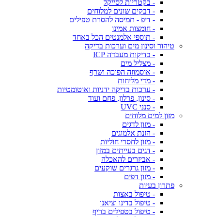
- בקטריות לסייקל
- דבקים שונים למלוחים
- דיפ - תמיסה להסרת טפילים
- חומצות אמינו
- תוספי אלמנטים הכל באחד
טיהור וסינון מים וערכות בדיקה
- בדיקות מעבדה ICP
- מצליל מים
- אוסמוזה הפוכה ושרף
- מדי מליחות
- ערכות בדיקה ידניות ואוטומטיות
- סינון, פרלון, פחם ועוד
- סנני UVC
מזון למים מלוחים
- מזון לדגים
- הזנת אלמוגים
- מזון לחסרי חוליות
- דגים בעייתים במזון
- אביזרים להאכלה
- מזון גרגרים שוקעים
- מזון דפים
פתרון בעיות
- טיפול באצות
- טיפול בדינו וציאנו
- טיפול בטפילים בריף