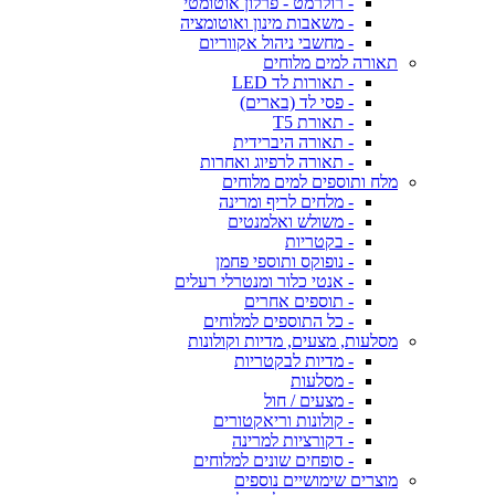
- רולרמט - פרלון אוטומטי
- משאבות מינון ואוטומציה
- מחשבי ניהול אקווריום
תאורה למים מלוחים
- תאורות לד LED
- פסי לד (בארים)
- תאורת T5
- תאורה היברידית
- תאורה לרפיוג ואחרות
מלח ותוספים למים מלוחים
- מלחים לריף ומרינה
- משולש ואלמנטים
- בקטריות
- נופוקס ותוספי פחמן
- אנטי כלור ומנטרלי רעלים
- תוספים אחרים
- כל התוספים למלוחים
מסלעות, מצעים, מדיות וקולונות
- מדיות לבקטריות
- מסלעות
- מצעים / חול
- קולונות וריאקטורים
- דקורציות למרינה
- סופחים שונים למלוחים
מוצרים שימושיים נוספים