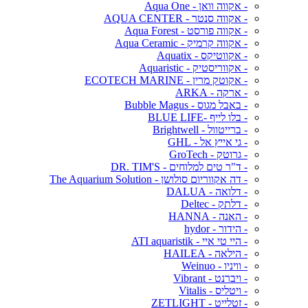
- אקווה וואן - Aqua One
- אקווה סנטר - AQUA CENTER
- אקווה פורסט - Aqua Forest
- אקווה קרמיק - Aqua Ceramic
- אקווטיקס - Aquatix
- אקווריסטיק - Aquaristic
- אקוטק מרין - ECOTECH MARINE
- ארקה - ARKA
- באבל מגוס - Bubble Magus
- בלו לייף -BLUE LIFE
- ברייטוול - Brightwell
- גי אייץ אל - GHL
- גרוטק - GroTech
- ד"ר טים למלוחים - DR. TIM'S
- דה אקווריום סולושן - The Aquarium Solution
- דלואה - DALUA
- דלתק - Deltec
- האנה - HANNA
- הידור - hydor
- היי טי איי - ATI aquaristik
- הילאה - HAILEA
- וויניו - Weinuo
- ויברנט - Vibrant
- ויטליס - Vitalis
- זטלייט - ZETLIGHT