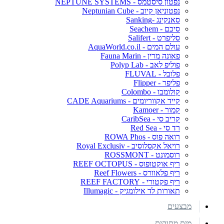
נפטון סיסטמס - NEPTUNE SYSTEMS
נפטוניאן קיוב - Neptunian Cube
סאנקינג -Sanking
סיכם - Seachem
סליפרט - Salifert
עולם המים - AquaWorld.co.il
פאונה מרין - Fauna Marin
פוליפ לאב - Polyp Lab
פלובל - FLUVAL
פליפר - Flipper
קולומבו - Colombo
קייד אקווריומים - CADE Aquariums
קמור - Kamoer
קריב סי - CaribSea
רד סי - Red Sea
רואה פוס - ROWA Phos
רויאל אקסלוסיב - Royal Exclusiv
רוסמונט - ROSSMONT
ריף אוקטופוס - REEF OCTOPUS
ריף פלאוורס - Reef Flowers
ריף פקטורי - REEF FACTORY
תאורות לד אילומגיק - Illumagic
מבצעים
מים מתוקים