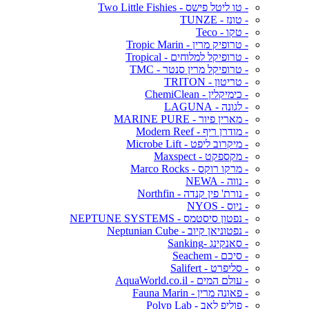
- טו ליטל פישס - Two Little Fishies
- טונז - TUNZE
- טקו - Teco
- טרופיק מרין - Tropic Marin
- טרופיקל למלוחים - Tropical
- טרופיקל מרין סנטר - TMC
- טריטון - TRITON
- כימיקלין - ChemiClean
- לגונה - LAGUNA
- מארין פיור - MARINE PURE
- מודרן ריף - Modern Reef
- מיקרוב ליפט - Microbe Lift
- מקספקט - Maxspect
- מרקו רוקס - Marco Rocks
- נווה - NEWA
- נורת' פין קנדה - Northfin
- ניוס - NYOS
- נפטון סיסטמס - NEPTUNE SYSTEMS
- נפטוניאן קיוב - Neptunian Cube
- סאנקינג -Sanking
- סיכם - Seachem
- סליפרט - Salifert
- עולם המים - AquaWorld.co.il
- פאונה מרין - Fauna Marin
- פוליפ לאב - Polyp Lab