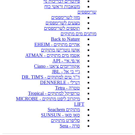
פילטרים לבריכות נוי
משאבות וראשי כוח
שרימפסים
מזון לשרימפסים
מצעים לשרימפסים
תוספים לשרימפסים
מותגים מים מתוקים
Back to Nature
אהיים מתוקים - EHEIM
אושן נוטרישן מתוקים
אטמן מים מתוקים - ATMAN
אי.פי.איי - API
אקווריומים ציאנו - Ciano
ג'יי בי אל - JBL
ד"ר טים למתוקים - DR. TIM'S
דנרלי - DENNERLE
טטרה - Tetra
טרופיקל למתוקים - Tropical
מיקרוב ליפט מתוקים - MICROBE
LIFT
מתוקים Seachem
סאן סאן - SUNSUN
סליפרט מתוקים
סרה - Sera