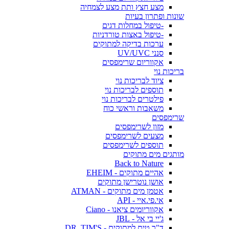
מצע חצץ ותת מצע לצמחיה
שונות ופתרון בעיות
-טיפול במחלות דגים
-טיפול באצות טורדניות
ערכות בדיקה למתוקים
סנני UV/UVC
אקווריום שרימפסים
בריכות נוי
ציוד לבריכות נוי
תוספים לבריכות נוי
פילטרים לבריכות נוי
משאבות וראשי כוח
שרימפסים
מזון לשרימפסים
מצעים לשרימפסים
תוספים לשרימפסים
מותגים מים מתוקים
Back to Nature
אהיים מתוקים - EHEIM
אושן נוטרישן מתוקים
אטמן מים מתוקים - ATMAN
אי.פי.איי - API
אקווריומים ציאנו - Ciano
ג'יי בי אל - JBL
ד"ר טים למתוקים - DR. TIM'S