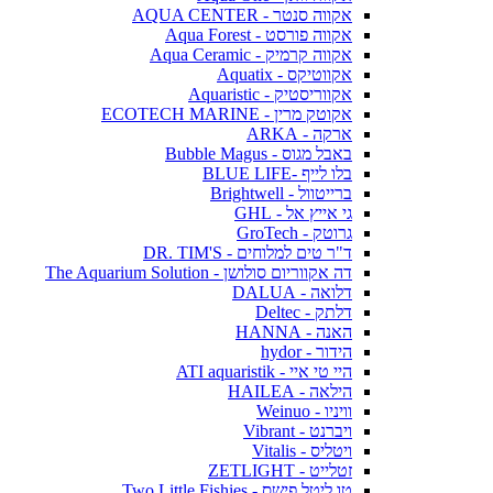
אקווה סנטר - AQUA CENTER
אקווה פורסט - Aqua Forest
אקווה קרמיק - Aqua Ceramic
אקווטיקס - Aquatix
אקווריסטיק - Aquaristic
אקוטק מרין - ECOTECH MARINE
ארקה - ARKA
באבל מגוס - Bubble Magus
בלו לייף -BLUE LIFE
ברייטוול - Brightwell
גי אייץ אל - GHL
גרוטק - GroTech
ד"ר טים למלוחים - DR. TIM'S
דה אקווריום סולושן - The Aquarium Solution
דלואה - DALUA
דלתק - Deltec
האנה - HANNA
הידור - hydor
היי טי איי - ATI aquaristik
הילאה - HAILEA
וויניו - Weinuo
ויברנט - Vibrant
ויטליס - Vitalis
זטלייט - ZETLIGHT
טו ליטל פישס - Two Little Fishies