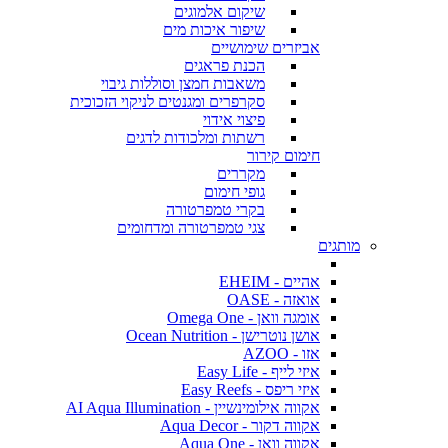
שיקום אלמוגים
שיפור איכות מים
אביזרים שימושיים
הכנת פראגים
משאבות חמצן וסוללות גיבוי
סקרפרים ומגנטים לניקוי הזכוכית
פיצוי אידוי
רשתות ומלכודות לדגים
חימום קירור
מקררים
גופי חימום
בקרי טמפרטורה
צגי טמפרטורה ומדחומים
מותגים
אהיים - EHEIM
אואזה - OASE
אומגה וואן - Omega One
אושן נוטרישן - Ocean Nutrition
אזו - AZOO
איזי לייף - Easy Life
איזי ריפס - Easy Reefs
אקווה אילומינשיין - AI Aqua Illumination
אקווה דקור - Aqua Decor
אקווה וואן - Aqua One